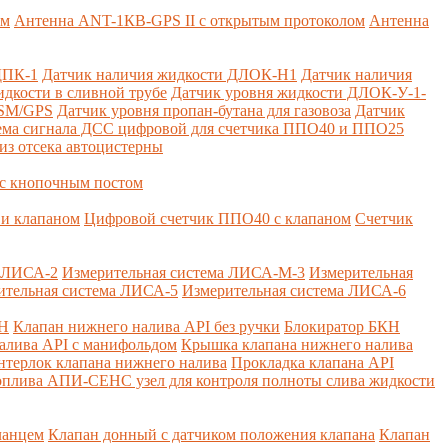
ем
Антенна ANT-1КВ-GPS II с открытым протоколом
Антенна
ДПК-1
Датчик наличия жидкости ДЛОК-Н1
Датчик наличия
дкости в сливной трубе
Датчик уровня жидкости ДЛОК-У-1-
GSM/GPS
Датчик уровня пропан-бутана для газовоза
Датчик
ема сигнала ДСС цифровой для счетчика ППО40 и ППО25
из отсека автоцистерны
с кнопочным постом
и клапаном
Цифровой счетчик ППО40 с клапаном
Счетчик
а ЛИСА-2
Измерительная система ЛИСА-М-3
Измерительная
ительная система ЛИСА-5
Измерительная система ЛИСА-6
КН
Клапан нижнего налива API без ручки
Блокиратор БКН
алива API с манифольдом
Крышка клапана нижнего налива
нтерлок клапана нижнего налива
Прокладка клапана API
оплива
АПИ-СЕНС узел для контроля полноты слива жидкости
ланцем
Клапан донный с датчиком положения клапана
Клапан