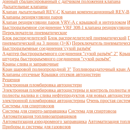
донный сбалансированный с датчиком положения клапана
Дыхательные клапаны
Клапан дыхательный REV-C
Клапан компенсационный REV-B
Клапаны рециркуляции паров
Клапан рециркуляции паров VRV-A с крышкой и интерлоком
И
Быстроразъемное соединение VRF 308-1 клапана рециркуляции
Переключатели пневматические
Блок распределителей
Блок распределителей пневматический
П
пневматический на 3 линии (3+К)
Переключатель пневматическ
Быстроразъемные соединения 'сухой разъём'
Адаптер быстроразъемного соединения "сухой разъём" 2"
Крыш
штуцера быстрораъемного соединения "сухой разъём"
Краны слива и заправочные
Кран шаровой полнопроходной 3"
Топливораздаточный кран A
Клапаны отсечные
Крышки отсеков автоцистерн
Решения
Электронная пломбировка автоцистерн
Электронная пломбировка автоцистерны и контроль полноты н
полноты налива и слива нефтепродуктов для новых автоцисте
электронной пломбировки автоцистерны
Очень простая систе
Системы для спиртовозов
Система для спирто-заправщика
Система для спиртовоза
Автоматизация топливозаправщиков
Автоматизация аэродромного заправщика
Автоматизация топли
Приборы и системы для газовозов