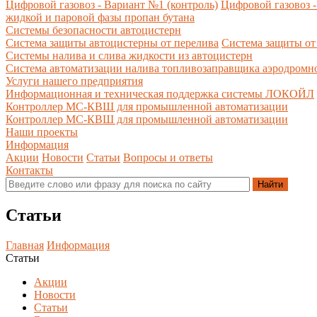
Цифровой газовоз - Вариант №1 (контроль)
Цифровой газовоз -
жидкой и паровой фазы пропан бутана
Системы безопасности автоцистерн
Система защиты автоцистерны от перелива
Система защиты от
Системы налива и слива жидкости из автоцистерн
Система автоматизации налива топливозаправщика аэродромн
Услуги нашего предприятия
Информационная и техническая поддержка системы ЛОКОЙЛ
Контроллер МС-КВШ для промышленной автоматизации
Контроллер МС-КВШ для промышленной автоматизации
Наши проекты
Информация
Акции
Новости
Статьи
Вопросы и ответы
Контакты
Статьи
Главная
Информация
Статьи
Акции
Новости
Статьи