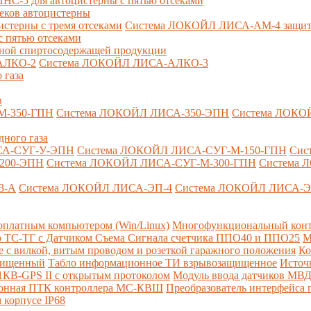
-5 для автоцистерны с пятью отсеками
секов автоцистерны
терны с тремя отсеками
Система ЛОКОЙЛ ЛИСА-AM-4 защита о
 пятью отсеками
анной спиртосодержащей продукции
АЛКО-2
Система ЛОКОЙЛ ЛИСА-АЛКО-3
 газа
в
М-350-ГПН
Система ЛОКОЙЛ ЛИСА-350-ЭПН
Система ЛОКО
дного газа
СА-СУГ-У-ЭПН
Система ЛОКОЙЛ ЛИСА-СУГ-М-150-ГПН
Сис
200-ЭПН
Система ЛОКОЙЛ ЛИСА-СУГ-М-300-ГПН
Система 
3-А
Система ЛОКОЙЛ ЛИСА-ЭП-4
Система ЛОКОЙЛ ЛИСА-Э
платным компьютером (Win/Linux)
Многофункциональный конт
р ТС-ТГ с Датчиком Съема Сигнала счетчика ППО40 и ППО25
М
с вилкой, витым проводом и розеткой гаражного положения
Ко
ащищенный
Табло информационное ТИ взрывозащищенное
Источ
КВ-GPS II с открытым протоколом
Модуль ввода датчиков МВ
ионная ПТК контроллера МС-КВШ
Преобразователь интерфейса
 корпусе IP68