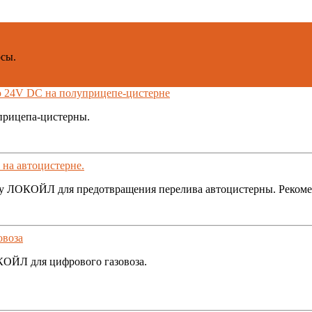
осы.
24V DC на полуприцепе-цистерне
рицепа-цистерны.
на автоцистерне.
му ЛОКОЙЛ для предотвращения перелива автоцистерны. Рекоме
овоза
ОЙЛ для цифрового газовоза.