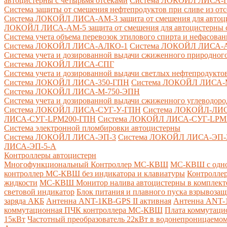
автоцистерны с четырьмя отсеками
Система ЛОКОЙЛ ЛИСА-ПНС
Система защиты от смешения нефтепродуктов при сливе из от
Система ЛОКОЙЛ ЛИСА-AM-3 защита от смешения для автоцис
ЛОКОЙЛ ЛИСА-AM-5 защита от смешения для автоцистерны с
Система учета объема перевозок этилового спирта и нефасов
Система ЛОКОЙЛ ЛИСА-AЛКО-1
Система ЛОКОЙЛ ЛИСА-
Система учета и дозированной выдачи сжиженного природного
Система ЛОКОЙЛ ЛИСА-СПГ
Система учета и дозированной выдачи светлых нефтепродукто
Система ЛОКОЙЛ ЛИСА-350-ГПН
Система ЛОКОЙЛ ЛИСА-
Система ЛОКОЙЛ ЛИСА-М-750-ЭПН
Система учета и дозированной выдачи сжиженного углеводоро
Система ЛОКОЙЛ ЛИСА-СУГ-У-ГПН
Система ЛОКОЙЛ-ЛИ
ЛИСА-СУГ-LPM200-ГПН
Система ЛОКОЙЛ ЛИСА-СУГ-LPM
Система электронной пломбировки автоцистерны
Система ЛОКОЙЛ ЛИСА-ЭП-3
Система ЛОКОЙЛ ЛИСА-ЭП-
ЛИСА-ЭП-5-А
Контроллеры автоцистерн
Многофункциональный Контроллер МС-КВШ
МС-КВШ с одно
контроллер МС-КВШ без индикатора и клавиатуры
Контролле
жидкости
МС-КВШ Монитор налива автоцистерны в комплекте 
световой индикатор
Блок питания и плавного пуска взрывоз
заряда АКБ
Антенна ANT-1КВ-GPS II активная
Антенна ANT-1
коммутационная ПЧК контроллера МС-КВШ
Плата коммутац
15кВт
Частотный преобразователь 22кВт в водонепроницаемом