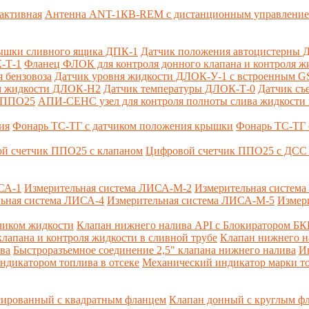
активная
Антенна ANT-1КВ-REM c дистанционным управлени
ышки сливного ящика ДПК-1
Датчик положения автоцистерны 
-Т-1
Фланец ФЛОК для контроля донного клапана и контроля жи
 бензовоза
Датчик уровня жидкости ДЛОК-У-1 с встроенным 
ом жидкости ДЛОК-Н2
Датчик температуры ДЛОК-Т-0
Датчик съ
и ППО25
АПИ-СЕНС узел для контроля полноты слива жидкости 
ия
Фонарь ТС-ТГ с датчиком положения крышки
Фонарь ТС-ТГ 
й счетчик ППО25 с клапаном
Цифровой счетчик ППО25 с ДСС 
СА-1
Измерительная система ЛИСА-М-2
Измерительная систем
ьная система ЛИСА-4
Измерительная система ЛИСА-М-5
Измер
чиком жидкости
Клапан нижнего налива API с Блокиратором Б
лапана и контроля жидкости в сливной трубе
Клапан нижнего н
ва
Быстроразъемное соединение 2,5" клапана нижнего налива
И
ндикатором топлива в отсеке
Механический индикатор марки т
сированный с квадратным фланцем
Клапан донный с круглым ф