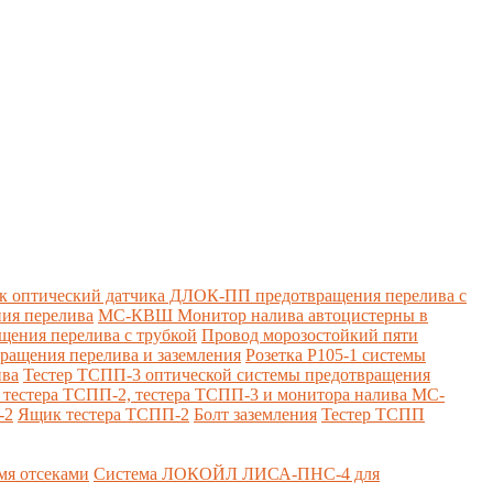
к оптический датчика ДЛОК-ПП предотвращения перелива с
ия перелива
МС-КВШ Монитор налива автоцистерны в
ения перелива с трубкой
Провод морозостойкий пяти
вращения перелива и заземления
Розетка Р105-1 системы
ива
Тестер ТСПП-3 оптической системы предотвращения
я тестера ТСПП-2, тестера ТСПП-3 и монитора налива МС-
-2
Ящик тестера ТСПП-2
Болт заземления
Тестер ТСПП
я отсеками
Система ЛОКОЙЛ ЛИСА-ПНС-4 для