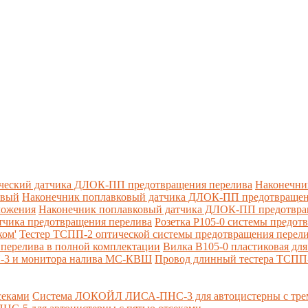
ческий датчика ДЛОК-ПП предотвращения перелива
Наконечни
овый
Наконечник поплавковый датчика ДЛОК-ПП предотвращен
ложения
Наконечник поплавковый датчика ДЛОК-ПП предотвращ
тчика предотвращения перелива
Розетка Р105-0 системы предот
ком'
Тестер ТСПП-2 оптической системы предотвращения перел
перелива в полной комплектации
Вилка В105-0 пластиковая дл
П-3 и монитора налива МС-КВШ
Провод длинный тестера ТСПП
секами
Система ЛОКОЙЛ ЛИСА-ПНС-3 для автоцистерны с трем