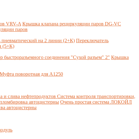
ров VRV-A
Крышка клапана рециркуляции паров DG-VC
уляции паров
 пневматический на 2 линии (2+К)
Переключатель
 (5+К)
р быстроразъемного соединения "Сухой разъем" 2"
Крышка
Муфта поворотная для А1250
а и слива нефтепродуктов
Система контроля транспортировки,
 пломбировка автоцистерны
Очень простая система ЛОКОЙЛ
ва автоцистерны
одуль