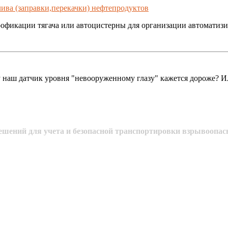
ива (заправки,перекачки) нефтепродуктов
офикации тягача или автоцистерны для организации автоматизир
наш датчик уровня "невооруженному глазу" кажется дороже? Или
шений для учета и безопасной транспортировки взрывоопас