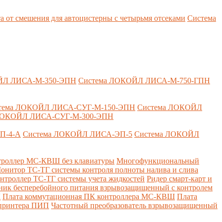
т смешения для автоцистерны с четырьмя отсеками
Система
ЙЛ ЛИСА-М-350-ЭПН
Система ЛОКОЙЛ ЛИСА-М-750-ГПН
тема ЛОКОЙЛ ЛИСА-СУГ-М-150-ЭПН
Система ЛОКОЙЛ
ЛОКОЙЛ ЛИСА-СУГ-М-300-ЭПН
П-4-А
Система ЛОКОЙЛ ЛИСА-ЭП-5
Система ЛОКОЙЛ
роллер МС-КВШ без клавиатуры
Многофункциональный
онитор ТС-ТГ системы контроля полноты налива и слива
нтроллер ТС-ТГ системы учета жидкостей
Ридер смарт-карт и
ник бесперебойного питания взрывозащищенный с контролем
Д
Плата коммутационная ПК контроллера МС-КВШ
Плата
 принтера ПИП
Частотный преобразователь взрывозащищенный