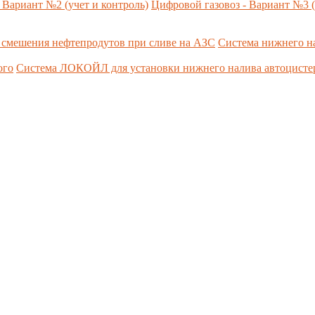
 Вариант №2 (учет и контроль)
Цифровой газовоз - Вариант №3 (
 смешения нефтепродутов при сливе на АЗС
Система нижнего н
ого
Система ЛОКОЙЛ для установки нижнего налива автоцист