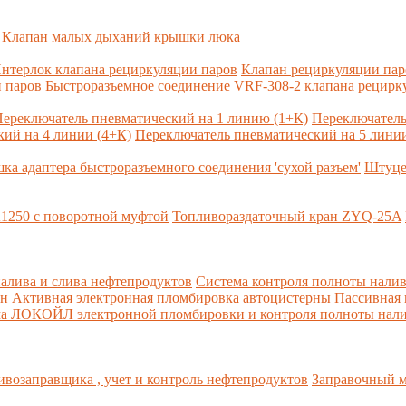
Клапан малых дыханий крышки люка
нтерлок клапана рециркуляции паров
Клапан рециркуляции па
 паров
Быстроразъемное соединение VRF-308-2 клапана рецирк
ереключатель пневматический на 1 линию (1+К)
Переключатель
ий на 4 линии (4+К)
Переключатель пневматический на 5 линии
ка адаптера быстроразъемного соединения 'сухой разъем'
Штуце
1250 с поворотной муфтой
Топливораздаточный кран ZYQ-25A
алива и слива нефтепродуктов
Система контроля полноты налив
рн
Активная электронная пломбировка автоцистерны
Пассивная
ма ЛОКОЙЛ электронной пломбировки и контроля полноты нали
возаправщика , учет и контроль нефтепродуктов
Заправочный м