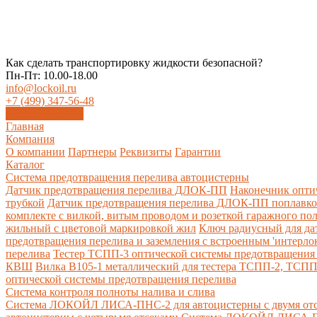
Как сделать транспортировку жидкости безопасной?
Пн-Пт: 10.00-18.00
info@lockoil.ru
+7 (499) 347-56-48
Заказать звонок
Главная
Компания
О компании
Партнеры
Реквизиты
Гарантии
Каталог
Система предотвращения перелива автоцистерны
Датчик предотвращения перелива ДЛОК-ПП
Наконечник опти
трубкой
Датчик предотвращения перелива ДЛОК-ПП поплавк
комплекте с вилкой, витым проводом и розеткой гаражного по
жильный с цветовой маркировкой жил
Ключ радиусный для да
предотвращения перелива и заземления с встроенным 'интерло
перелива
Тестер ТСПП-3 оптической системы предотвращения 
КВШ
Вилка В105-1 металлический для тестера ТСПП-2, ТСП
оптической системы предотвращения перелива
Cистема контроля полноты налива и слива
Система ЛОКОЙЛ ЛИСА-ПНС-2 для автоцистерны с двумя от