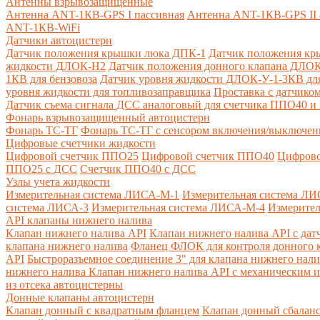
Антенны взрывозащищенные
Антенна ANT-1КВ-GPS I пассивная
Антенна ANT-1КВ-GPS II 
ANT-1КВ-WiFi
Датчики автоцистерн
Датчик положения крышки люка ДПК-1
Датчик положения кр
жидкости ДЛОК-Н2
Датчик положения донного клапана ДЛОК
1КВ для бензовоза
Датчик уровня жидкости ДЛОК-У-1-3КВ для
уровня жидкости для топливозаправщика
Проставка с датчик
Датчик съема сигнала ДСС аналоговый для счетчика ППО40 
Фонарь взрывозащищенный автоцистерн
Фонарь ТС-ТГ
Фонарь ТС-ТГ с сенсором включения/выключен
Цифровые счетчики жидкости
Цифровой счетчик ППО25
Цифровой счетчик ППО40
Цифрово
ППО25 с ДСС
Счетчик ППО40 с ДСС
Узлы учета жидкости
Измерительная система ЛИСА-М-1
Измерительная система ЛИ
система ЛИСА-3
Измерительная система ЛИСА-М-4
Измерител
API клапаны нижнего налива
Клапан нижнего налива API
Клапан нижнего налива API с дат
клапана нижнего налива
Фланец ФЛОК для контроля донного к
API
Быстроразъемное соединение 3" для клапана нижнего нали
нижнего налива
Клапан нижнего налива API с механическим и
из отсека автоцистерны
Донные клапаны автоцистерн
Клапан донный с квадратным фланцем
Клапан донный сбалан