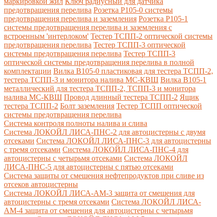
маркировкой жил
Ключ радиусный для датчика
предотвращения перелива
Розетка Р105-0 системы
предотвращения перелива и заземления
Розетка Р105-1
системы предотвращения перелива и заземления с
встроенным 'интерлоком'
Тестер ТСПП-2 оптической системы
предотвращения перелива
Тестер ТСПП-3 оптической
системы предотвращения перелива
Тестер ТСПП-3
оптической системы предотвращения перелива в полной
комплектации
Вилка В105-0 пластиковая для тестера ТСПП-2,
тестера ТСПП-3 и монитора налива МС-КВШ
Вилка В105-1
металлический для тестера ТСПП-2, ТСПП-3 и монитора
налива МС-КВШ
Провод длинный тестера ТСПП-2
Ящик
тестера ТСПП-2
Болт заземления
Тестер ТСПП оптической
системы предотвращения перелива
Cистема контроля полноты налива и слива
Система ЛОКОЙЛ ЛИСА-ПНС-2 для автоцистерны с двумя
отсеками
Система ЛОКОЙЛ ЛИСА-ПНС-3 для автоцистерны
с тремя отсеками
Система ЛОКОЙЛ ЛИСА-ПНС-4 для
автоцистерны с четырьмя отсеками
Система ЛОКОЙЛ
ЛИСА-ПНС-5 для автоцистерны с пятью отсеками
Система защиты от смешения нефтепродуктов при сливе из
отсеков автоцистерны
Система ЛОКОЙЛ ЛИСА-AM-3 защита от смешения для
автоцистерны с тремя отсеками
Система ЛОКОЙЛ ЛИСА-
AM-4 защита от смешения для автоцистерны с четырьмя