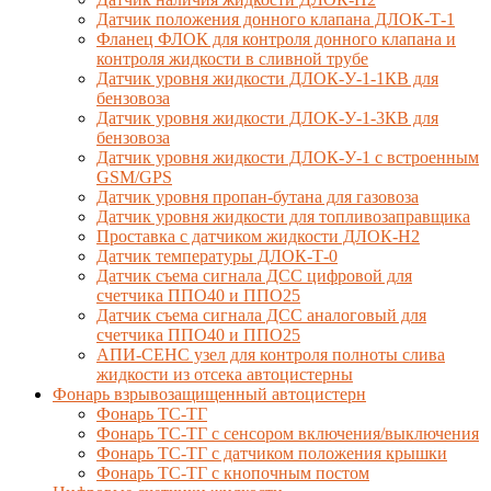
Датчик положения донного клапана ДЛОК-Т-1
Фланец ФЛОК для контроля донного клапана и
контроля жидкости в сливной трубе
Датчик уровня жидкости ДЛОК-У-1-1КВ для
бензовоза
Датчик уровня жидкости ДЛОК-У-1-3КВ для
бензовоза
Датчик уровня жидкости ДЛОК-У-1 с встроенным
GSM/GPS
Датчик уровня пропан-бутана для газовоза
Датчик уровня жидкости для топливозаправщика
Проставка с датчиком жидкости ДЛОК-Н2
Датчик температуры ДЛОК-Т-0
Датчик съема сигнала ДСС цифровой для
счетчика ППО40 и ППО25
Датчик съема сигнала ДСС аналоговый для
счетчика ППО40 и ППО25
АПИ-СЕНС узел для контроля полноты слива
жидкости из отсека автоцистерны
Фонарь взрывозащищенный автоцистерн
Фонарь ТС-ТГ
Фонарь ТС-ТГ с сенсором включения/выключения
Фонарь ТС-ТГ с датчиком положения крышки
Фонарь ТС-ТГ с кнопочным постом