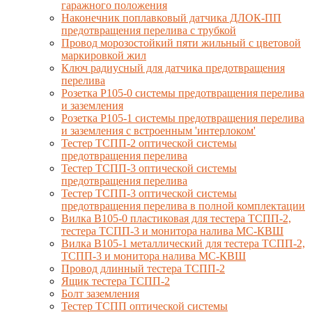
гаражного положения
Наконечник поплавковый датчика ДЛОК-ПП
предотвращения перелива с трубкой
Провод морозостойкий пяти жильный с цветовой
маркировкой жил
Ключ радиусный для датчика предотвращения
перелива
Розетка Р105-0 системы предотвращения перелива
и заземления
Розетка Р105-1 системы предотвращения перелива
и заземления с встроенным 'интерлоком'
Тестер ТСПП-2 оптической системы
предотвращения перелива
Тестер ТСПП-3 оптической системы
предотвращения перелива
Тестер ТСПП-3 оптической системы
предотвращения перелива в полной комплектации
Вилка В105-0 пластиковая для тестера ТСПП-2,
тестера ТСПП-3 и монитора налива МС-КВШ
Вилка В105-1 металлический для тестера ТСПП-2,
ТСПП-3 и монитора налива МС-КВШ
Провод длинный тестера ТСПП-2
Ящик тестера ТСПП-2
Болт заземления
Тестер ТСПП оптической системы