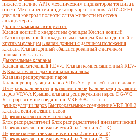
нижнего налива API с механическим индикатором топлива в
отсеке
Механический индикатор марки топлива
АПИ-СЕНС
узел для контроля полноты слива жидкости из отсека
автоцистерны
Донные клапаны автоцистерн
Клапан донный с квадратным фланцем
Клапан донный
сбалансированный с квадратным фланцем
Клапан донный с
круглым фланцем
Клапан донный с датчиком положения
клапана
Клапан донный сбалансированный с датчиком
положения клапана
Дыхательные клапаны
Клапан дыхательный REV-C
Клапан компенсационный REV-
B
Клапан малых дыханий крышки люка
Клапаны рециркуляции паров
Клапан рециркуляции паров VRV-A с крышкой и интерлоком
Интерлок клапана рециркуляции паров
Клапан рециркуляции
паров VRV-A
Крышка клапана рециркуляции паров DG-VC
Быстроразъемное соединение VRF 308-1 клапана
рециркуляции паров
Быстроразъемное соединение VRF-308-2
клапана рециркуляции паров
Переключатели пневматические
Блок распределителей
Блок распределителей пневматический
Переключатель пневматический на 1 линию (1+К)
Переключатель пневматический на 2 линии (2+К)
Переключатель пневматический на 3 линии (3+К)