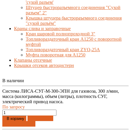
'сухой разъем'
Штуцер быстроразъемного соединения "Сухой
разъем" 2"
Крышка штуцера быстрораъемного соединения
"сухой разъём"
Краны слива и заправочные
Кран шаровой полнопроходной 3"
Топливораздаточный кран A1250 с поворотной
муфтой
Топливораздаточный кран ZYQ-25A
Муфта поворотная для А1250
Клапаны отсечные
Крышки отсеков автоцистерн
В наличии
Система ЛИСА-СУГ-М-300-ЭПН для газовоза, 300 л/мин,
масса (килограммы), объем (литры), плотность СУГ,
электрический привод насоса.
По запросу
Добавлено
В корзину
Купить в 1 клик