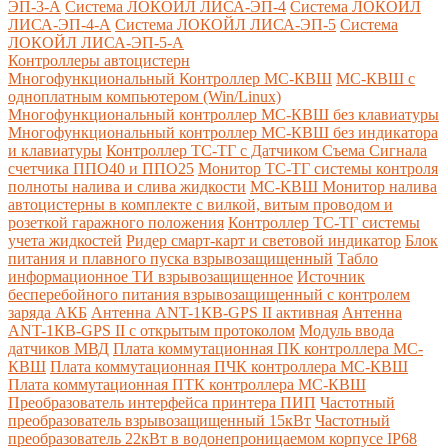
ЭП-3-А
Система ЛОКОЙЛ ЛИСА-ЭП-4
Система ЛОКОЙЛ
ЛИСА-ЭП-4-А
Система ЛОКОЙЛ ЛИСА-ЭП-5
Система
ЛОКОЙЛ ЛИСА-ЭП-5-А
Контроллеры автоцистерн
Многофункциональный Контроллер МС-КВШ
МС-КВШ с
одноплатным компьютером (Win/Linux)
Многофункциональный контроллер МС-КВШ без клавиатуры
Многофункциональный контроллер МС-КВШ без индикатора
и клавиатуры
Контроллер ТС-ТГ с Датчиком Съема Сигнала
счетчика ППО40 и ППО25
Монитор ТС-ТГ системы контроля
полноты налива и слива жидкости
МС-КВШ Монитор налива
автоцистерны в комплекте с вилкой, витым проводом и
розеткой гаражного положения
Контроллер ТС-ТГ системы
учета жидкостей
Ридер смарт-карт и световой индикатор
Блок
питания и плавного пуска взрывозащищенный
Табло
информационное ТИ взрывозащищенное
Источник
бесперебойного питания взрывозащищенный с контролем
заряда АКБ
Антенна ANT-1КВ-GPS II активная
Антенна
ANT-1КВ-GPS II с открытым протоколом
Модуль ввода
датчиков МВД
Плата коммутационная ПК контроллера МС-
КВШ
Плата коммутационная ПЧК контроллера МС-КВШ
Плата коммутационная ПТК контроллера МС-КВШ
Преобразователь интерфейса принтера ПИП
Частотный
преобразователь взрывозащищенный 15кВт
Частотный
преобразователь 22кВт в водонепроницаемом корпусе IP68