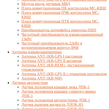
Модуль ввода датчиков МВД
Плата коммутационная ПК контроллера МС-КВШ
Плата коммутационная ПЧК контроллера МС-
КВШ
Плата коммутационная ПТК контроллера МС-
КВШ
Преобразователь интерфейса принтера ПИП
Частотный преобразователь взрывозащищенный
15кВт
Частотный преобразователь 22кВт в
водонепроницаемом корпусе IP68
Антенны взрывозащищенные
Антенна ANT-1КВ-GPS I пассивная
Антенна ANT-1КВ-GPS II активная
Антенна ANT-1КВ-REM c дистанционным
управлением
Антенна ANT-1КВ-GPS II с открытым протоколом
Антенна ANT-1КВ-WiFi
Датчики автоцистерн
Датчик положения крышки люка ДПК-1
Датчик положения крышки сливного ящика
ДПК-1
Датчик положения автоцистерны ДПК-1
Датчик наличия жидкости ДЛОК-Н1
Датчик наличия жидкости ДЛОК-Н2