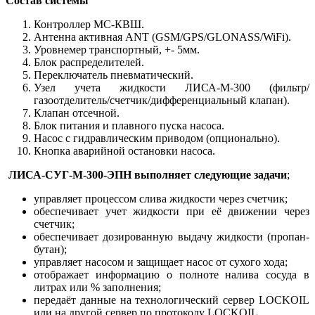
Состав системы
Контроллер МС-КВШ.
Антенна активная ANT (GSM/GPS/GLONASS/WiFi).
Уровнемер транспортный, +- 5мм.
Блок распределителей.
Переключатель пневматический.
Узел учета жидкости ЛИСА-М-300 (фильтр/
газоотделитель/счетчик/дифференциальный клапан).
Клапан отсечной.
Блок питания и плавного пуска насоса.
Насос с гидравлическим приводом (опционально).
Кнопка аварийной остановки насоса.
ЛИСА-СУГ-М-300-ЭПН выполняет следующие задачи
;
управляет процессом слива жидкости через счетчик;
обеспечивает учет жидкости при её движении через
счетчик;
обеспечивает дозированную выдачу жидкости (пропан-
бутан);
управляет насосом и защищает насос от сухого хода;
отображает информацию о полноте налива сосуда в
литрах или % заполнения;
передаёт данные на технологический сервер LOCKOIL
или на другой сервер по протоколу LOCKOIL.