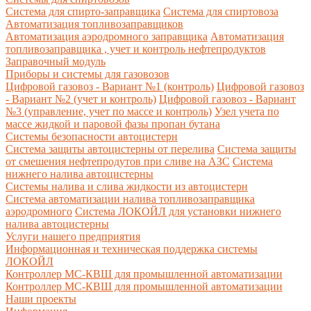
Система для спирто-заправщика
Система для спиртовоза
Автоматизация топливозаправщиков
Автоматизация аэродромного заправщика
Автоматизация
топливозаправщика , учет и контроль нефтепродуктов
Заправочный модуль
Приборы и системы для газовозов
Цифровой газовоз - Вариант №1 (контроль)
Цифровой газовоз
- Вариант №2 (учет и контроль)
Цифровой газовоз - Вариант
№3 (управление, учет по массе и контроль)
Узел учета по
массе жидкой и паровой фазы пропан бутана
Системы безопасности автоцистерн
Система защиты автоцистерны от перелива
Система защиты
от смешения нефтепродутов при сливе на АЗС
Система
нижнего налива автоцистерны
Системы налива и слива жидкости из автоцистерн
Система автоматизации налива топливозаправщика
аэродромного
Система ЛОКОЙЛ для установки нижнего
налива автоцистерны
Услуги нашего предприятия
Информационная и техническая поддержка системы
ЛОКОЙЛ
Контроллер МС-КВШ для промышленной автоматизации
Контроллер МС-КВШ для промышленной автоматизации
Наши проекты