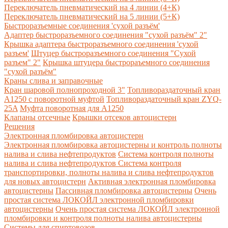
Переключатель пневматический на 4 линии (4+К)
Переключатель пневматический на 5 линии (5+К)
Быстроразъемные соединения 'сухой разъём'
Адаптер быстроразъемного соединения "сухой разъём" 2"
Крышка адаптера быстроразъемного соединения 'сухой
разъем'
Штуцер быстроразъемного соединения "Сухой
разъем" 2"
Крышка штуцера быстрораъемного соединения
"сухой разъём"
Краны слива и заправочные
Кран шаровой полнопроходной 3"
Топливораздаточный кран
A1250 с поворотной муфтой
Топливораздаточный кран ZYQ-
25A
Муфта поворотная для А1250
Клапаны отсечные
Крышки отсеков автоцистерн
Решения
Электронная пломбировка автоцистерн
Электронная пломбировка автоцистерны и контроль полноты
налива и слива нефтепродуктов
Система контроля полноты
налива и слива нефтепродуктов
Система контроля
транспортировки, полноты налива и слива нефтепродуктов
для новых автоцистерн
Активная электронная пломбировка
автоцистерны
Пассивная пломбировка автоцистерны
Очень
простая система ЛОКОЙЛ электронной пломбировки
автоцистерны
Очень простая система ЛОКОЙЛ электронной
пломбировки и контроля полноты налива автоцистерны
Системы для спиртовозов