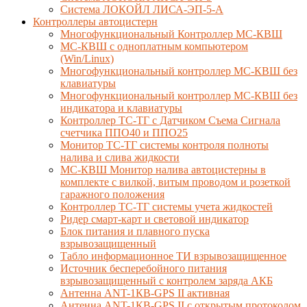
Система ЛОКОЙЛ ЛИСА-ЭП-5-А
Контроллеры автоцистерн
Многофункциональный Контроллер МС-КВШ
МС-КВШ с одноплатным компьютером
(Win/Linux)
Многофункциональный контроллер МС-КВШ без
клавиатуры
Многофункциональный контроллер МС-КВШ без
индикатора и клавиатуры
Контроллер ТС-ТГ с Датчиком Съема Сигнала
счетчика ППО40 и ППО25
Монитор ТС-ТГ системы контроля полноты
налива и слива жидкости
МС-КВШ Монитор налива автоцистерны в
комплекте с вилкой, витым проводом и розеткой
гаражного положения
Контроллер ТС-ТГ системы учета жидкостей
Ридер смарт-карт и световой индикатор
Блок питания и плавного пуска
взрывозащищенный
Табло информационное ТИ взрывозащищенное
Источник бесперебойного питания
взрывозащищенный с контролем заряда АКБ
Антенна ANT-1КВ-GPS II активная
Антенна ANT-1КВ-GPS II с открытым протоколом