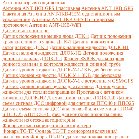
Антенны взрывозащищенные
Антенна ANT-1КВ-GPS I пассивная
Антенна ANT-1КВ-GPS
II активная
Антенна ANT-1КВ-REM c дистанционным
управлением
Антенна ANT-1КВ-GPS II с открытым
протоколом
Антенна ANT-1КВ-WiFi
Датчики автоцистерн
Датчик положения крышки люка ДПК-1
Датчик положения
крышки сливного ящика ДПК-1
Датчик положения
автоцистерны ДПК-1
Датчик наличия жидкости ДЛОК-Н1
Датчик наличия жидкости ДЛОК-Н2
Датчик положения
донного клапана ДЛОК-Т-1
Фланец ФЛОК для контроля
донного клапана и контроля жидкости в сливной трубе
Датчик уровня жидкости ДЛОК-У-1-1КВ для бензовоза
Датчик уровня жидкости ДЛОК-У-1-3КВ для бензовоза
Датчик уровня жидкости ДЛОК-У-1 с встроенным GSM/GPS
Датчик уровня пропан-бутана для газовоза
Датчик уровня
жидкости для топливозаправщика
Проставка с датчиком
жидкости ДЛОК-Н2
Датчик температуры ДЛОК-Т-0
Датчик
съема сигнала ДСС цифровой для счетчика ППО40 и ППО25
Датчик съема сигнала ДСС аналоговый для счетчика ППО40
и ППО25
АПИ-СЕНС узел для контроля полноты слива
жидкости из отсека автоцистерны
Фонарь взрывозащищенный автоцистерн
Фонарь ТС-ТГ
Фонарь ТС-ТГ с сенсором включения/
выключения
Фонарь ТС-ТГ с датчиком положения крышки