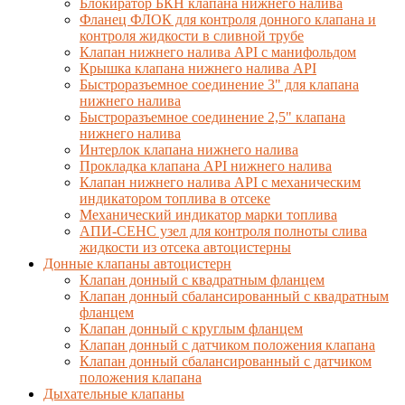
Блокиратор БКН клапана нижнего налива
Фланец ФЛОК для контроля донного клапана и
контроля жидкости в сливной трубе
Клапан нижнего налива API с манифольдом
Крышка клапана нижнего налива API
Быстроразъемное соединение 3" для клапана
нижнего налива
Быстроразъемное соединение 2,5" клапана
нижнего налива
Интерлок клапана нижнего налива
Прокладка клапана API нижнего налива
Клапан нижнего налива API с механическим
индикатором топлива в отсеке
Механический индикатор марки топлива
АПИ-СЕНС узел для контроля полноты слива
жидкости из отсека автоцистерны
Донные клапаны автоцистерн
Клапан донный с квадратным фланцем
Клапан донный сбалансированный с квадратным
фланцем
Клапан донный с круглым фланцем
Клапан донный с датчиком положения клапана
Клапан донный сбалансированный с датчиком
положения клапана
Дыхательные клапаны