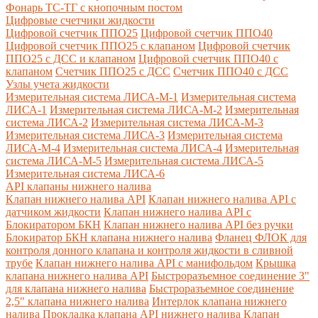
Фонарь ТС-ТГ с кнопочным постом
Цифровые счетчики жидкости
Цифровой счетчик ППО25
Цифровой счетчик ППО40
Цифровой счетчик ППО25 с клапаном
Цифровой счетчик
ППО25 с ДСС и клапаном
Цифровой счетчик ППО40 с
клапаном
Счетчик ППО25 с ДСС
Счетчик ППО40 с ДСС
Узлы учета жидкости
Измерительная система ЛИСА-М-1
Измерительная система
ЛИСА-1
Измерительная система ЛИСА-М-2
Измерительная
система ЛИСА-2
Измерительная система ЛИСА-М-3
Измерительная система ЛИСА-3
Измерительная система
ЛИСА-М-4
Измерительная система ЛИСА-4
Измерительная
система ЛИСА-М-5
Измерительная система ЛИСА-5
Измерительная система ЛИСА-6
API клапаны нижнего налива
Клапан нижнего налива API
Клапан нижнего налива API с
датчиком жидкости
Клапан нижнего налива API с
Блокиратором БКН
Клапан нижнего налива API без ручки
Блокиратор БКН клапана нижнего налива
Фланец ФЛОК для
контроля донного клапана и контроля жидкости в сливной
трубе
Клапан нижнего налива API с манифольдом
Крышка
клапана нижнего налива API
Быстроразъемное соединение 3"
для клапана нижнего налива
Быстроразъемное соединение
2,5" клапана нижнего налива
Интерлок клапана нижнего
налива
Прокладка клапана API нижнего налива
Клапан