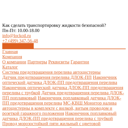
Как сделать транспортировку жидкости безопасной?
Пн-Пт: 10.00-18.00
info@lockoil.ru
+7 (499) 347-56-48
Заказать звонок
Главная
Компания
О компании
Партнеры
Реквизиты
Гарантии
Каталог
Система предотвращения перелива автоцистерны
Датчик предотвращения перелива ДЛОК-ПП
Наконечник
оптический датчика ДЛОК-ПП предотвращения перелива
Наконечник оптический датчика ДЛОК-ПП предотвращения
перелива с трубкой
Датчик предотвращения перелива ДЛОК-
ПП поплавковый
Наконечник поплавковый датчика ДЛОК-
ПП предотвращения перелива
МС-КВШ Монитор налива
автоцистерны в комплекте с вилкой, витым проводом и
розеткой гаражного положения
Наконечник поплавковый
датчика ДЛОК-ПП предотвращения перелива с трубкой
Провод морозостойкий пяти жильный с цветовой