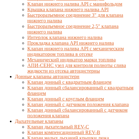
Клапан нижнего налива API с манифольдом
Крышка клапана нижнего налива API
Быстроразъемное соединение 3" для клапана
нижнего налива
Быстроразъемное соединение 2,5" клапана
нижнего налива
Интерлок клапана нижнего налива
Прокладка клапана API нижнего налива
Клапан нижнего налива API с механическим
индикатором топлива в отсеке
Механический индикатор марки топлива
АПИ-СЕНС узел для контроля полноты слива
жидкости из отсека автоцистерны
Донные клапаны автоцистерн
Клапан донный с квадратным фланцем
Клапан донный сбалансированный с квадратным
фланцем
Клапан донный с круглым фланцем
Клапан донный с датчиком положения клапана
Клапан донный сбалансированный с датчиком
положения клапана
Дыхательные клапаны
Клапан дыхательный REV-C
Клапан компенсационный REV-B
Клапан малых дыханий крышки люка