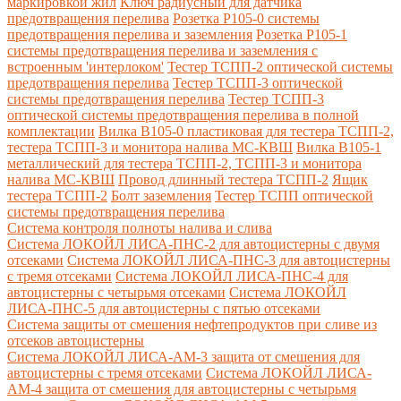
маркировкой жил
Ключ радиусный для датчика
предотвращения перелива
Розетка Р105-0 системы
предотвращения перелива и заземления
Розетка Р105-1
системы предотвращения перелива и заземления с
встроенным 'интерлоком'
Тестер ТСПП-2 оптической системы
предотвращения перелива
Тестер ТСПП-3 оптической
системы предотвращения перелива
Тестер ТСПП-3
оптической системы предотвращения перелива в полной
комплектации
Вилка В105-0 пластиковая для тестера ТСПП-2,
тестера ТСПП-3 и монитора налива МС-КВШ
Вилка В105-1
металлический для тестера ТСПП-2, ТСПП-3 и монитора
налива МС-КВШ
Провод длинный тестера ТСПП-2
Ящик
тестера ТСПП-2
Болт заземления
Тестер ТСПП оптической
системы предотвращения перелива
Cистема контроля полноты налива и слива
Система ЛОКОЙЛ ЛИСА-ПНС-2 для автоцистерны с двумя
отсеками
Система ЛОКОЙЛ ЛИСА-ПНС-3 для автоцистерны
с тремя отсеками
Система ЛОКОЙЛ ЛИСА-ПНС-4 для
автоцистерны с четырьмя отсеками
Система ЛОКОЙЛ
ЛИСА-ПНС-5 для автоцистерны с пятью отсеками
Система защиты от смешения нефтепродуктов при сливе из
отсеков автоцистерны
Система ЛОКОЙЛ ЛИСА-AM-3 защита от смешения для
автоцистерны с тремя отсеками
Система ЛОКОЙЛ ЛИСА-
AM-4 защита от смешения для автоцистерны с четырьмя