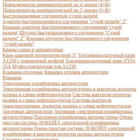
Переключатель пневматический на 4 линии (4+К)
Переключатель пневматический на 5 линии (5+К)
Быстроразъемные соединения 'сухой разъём'
Адаптер быстроразъемного соединения "сухой разъём" 2"
Крышка адаптера быстроразъемного соединения 'сухой
разъем'
Штуцер быстроразъемного соединения "Сухой
разъем" 2"
Крышка штуцера быстрораъемного соединения
"сухой разъём"
Краны слива и заправочные
Кран шаровой полнопроходной 3"
Топливораздаточный кран
A1250 с поворотной муфтой
Топливораздаточный кран ZYQ-
25A
Муфта поворотная для А1250
Клапаны отсечные
Крышки отсеков автоцистерн
Решения
Электронная пломбировка автоцистерн
Электронная пломбировка автоцистерны и контроль полноты
налива и слива нефтепродуктов
Система контроля полноты
налива и слива нефтепродуктов
Система контроля
транспортировки, полноты налива и слива нефтепродуктов
для новых автоцистерн
Активная электронная пломбировка
автоцистерны
Пассивная пломбировка автоцистерны
Очень
простая система ЛОКОЙЛ электронной пломбировки
автоцистерны
Очень простая система ЛОКОЙЛ электронной
пломбировки и контроля полноты налива автоцистерны
Системы для спиртовозов