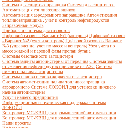
Система для спирто-заправщика
Система для спиртовоза
Автоматизация топливозаправщиков
Автоматизация аэродромного заправщика
Автоматизация
топливозаправщика , учет и контроль нефтепродуктов
Заправочный модуль
Приборы и системы для газовозов
Цифровой газовоз - Вариант №1 (контроль)
Цифровой газовоз
- Вариант №2 (учет и контроль)
Цифровой газовоз - Вариант
№3 (управление, учет по массе и контроль)
Узел учета по
массе жидкой и паровой фазы пропан бутана
Системы безопасности автоцистерн
Система защиты автоцистерны от перелива
Система защиты
от смешения нефтепродутов при сливе на АЗС
Система
нижнего налива автоцистерны
Системы налива и слива жидкости из автоцистерн
Система автоматизации налива топливозаправщика
аэродромного
Система ЛОКОЙЛ для установки нижнего
налива автоцистерны
Услуги нашего предприятия
Информационная и техническая поддержка системы
ЛОКОЙЛ
Контроллер МС-КВШ для промышленной автоматизации
Контроллер МС-КВШ для промышленной автоматизации
Наши проекты