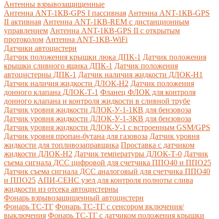
Антенны взрывозащищенные
Антенна ANT-1КВ-GPS I пассивная
Антенна ANT-1КВ-GPS
II активная
Антенна ANT-1КВ-REM c дистанционным
управлением
Антенна ANT-1КВ-GPS II с открытым
протоколом
Антенна ANT-1КВ-WiFi
Датчики автоцистерн
Датчик положения крышки люка ДПК-1
Датчик положения
крышки сливного ящика ДПК-1
Датчик положения
автоцистерны ДПК-1
Датчик наличия жидкости ДЛОК-Н1
Датчик наличия жидкости ДЛОК-Н2
Датчик положения
донного клапана ДЛОК-Т-1
Фланец ФЛОК для контроля
донного клапана и контроля жидкости в сливной трубе
Датчик уровня жидкости ДЛОК-У-1-1КВ для бензовоза
Датчик уровня жидкости ДЛОК-У-1-3КВ для бензовоза
Датчик уровня жидкости ДЛОК-У-1 с встроенным GSM/GPS
Датчик уровня пропан-бутана для газовоза
Датчик уровня
жидкости для топливозаправщика
Проставка с датчиком
жидкости ДЛОК-Н2
Датчик температуры ДЛОК-Т-0
Датчик
съема сигнала ДСС цифровой для счетчика ППО40 и ППО25
Датчик съема сигнала ДСС аналоговый для счетчика ППО40
и ППО25
АПИ-СЕНС узел для контроля полноты слива
жидкости из отсека автоцистерны
Фонарь взрывозащищенный автоцистерн
Фонарь ТС-ТГ
Фонарь ТС-ТГ с сенсором включения/
выключения
Фонарь ТС-ТГ с датчиком положения крышки