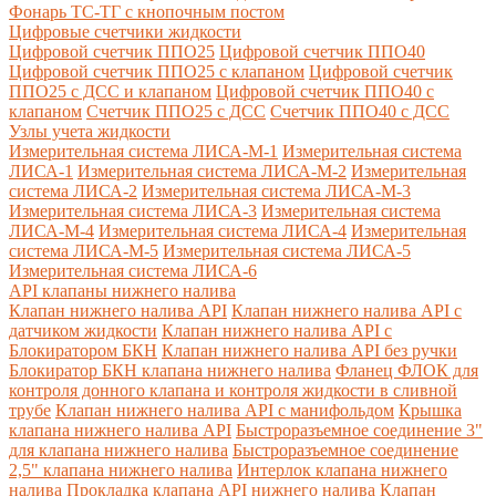
Фонарь ТС-ТГ с кнопочным постом
Цифровые счетчики жидкости
Цифровой счетчик ППО25
Цифровой счетчик ППО40
Цифровой счетчик ППО25 с клапаном
Цифровой счетчик
ППО25 с ДСС и клапаном
Цифровой счетчик ППО40 с
клапаном
Счетчик ППО25 с ДСС
Счетчик ППО40 с ДСС
Узлы учета жидкости
Измерительная система ЛИСА-М-1
Измерительная система
ЛИСА-1
Измерительная система ЛИСА-М-2
Измерительная
система ЛИСА-2
Измерительная система ЛИСА-М-3
Измерительная система ЛИСА-3
Измерительная система
ЛИСА-М-4
Измерительная система ЛИСА-4
Измерительная
система ЛИСА-М-5
Измерительная система ЛИСА-5
Измерительная система ЛИСА-6
API клапаны нижнего налива
Клапан нижнего налива API
Клапан нижнего налива API с
датчиком жидкости
Клапан нижнего налива API с
Блокиратором БКН
Клапан нижнего налива API без ручки
Блокиратор БКН клапана нижнего налива
Фланец ФЛОК для
контроля донного клапана и контроля жидкости в сливной
трубе
Клапан нижнего налива API с манифольдом
Крышка
клапана нижнего налива API
Быстроразъемное соединение 3"
для клапана нижнего налива
Быстроразъемное соединение
2,5" клапана нижнего налива
Интерлок клапана нижнего
налива
Прокладка клапана API нижнего налива
Клапан