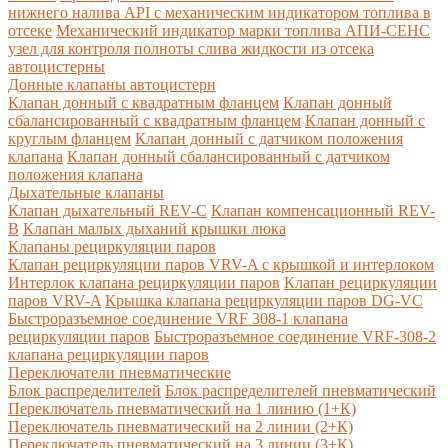
нижнего налива API с механическим индикатором топлива в
отсеке
Механический индикатор марки топлива
АПИ-СЕНС
узел для контроля полноты слива жидкости из отсека
автоцистерны
Донные клапаны автоцистерн
Клапан донный с квадратным фланцем
Клапан донный
сбалансированный с квадратным фланцем
Клапан донный с
круглым фланцем
Клапан донный с датчиком положения
клапана
Клапан донный сбалансированный с датчиком
положения клапана
Дыхательные клапаны
Клапан дыхательный REV-C
Клапан компенсационный REV-
B
Клапан малых дыханий крышки люка
Клапаны рециркуляции паров
Клапан рециркуляции паров VRV-A с крышкой и интерлоком
Интерлок клапана рециркуляции паров
Клапан рециркуляции
паров VRV-A
Крышка клапана рециркуляции паров DG-VC
Быстроразъемное соединение VRF 308-1 клапана
рециркуляции паров
Быстроразъемное соединение VRF-308-2
клапана рециркуляции паров
Переключатели пневматические
Блок распределителей
Блок распределителей пневматический
Переключатель пневматический на 1 линию (1+К)
Переключатель пневматический на 2 линии (2+К)
Переключатель пневматический на 3 линии (3+К)