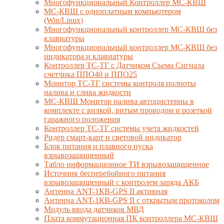
Многофункциональный Контроллер МС-КВШ
МС-КВШ с одноплатным компьютером
(Win/Linux)
Многофункциональный контроллер МС-КВШ без
клавиатуры
Многофункциональный контроллер МС-КВШ без
индикатора и клавиатуры
Контроллер ТС-ТГ с Датчиком Съема Сигнала
счетчика ППО40 и ППО25
Монитор ТС-ТГ системы контроля полноты
налива и слива жидкости
МС-КВШ Монитор налива автоцистерны в
комплекте с вилкой, витым проводом и розеткой
гаражного положения
Контроллер ТС-ТГ системы учета жидкостей
Ридер смарт-карт и световой индикатор
Блок питания и плавного пуска
взрывозащищенный
Табло информационное ТИ взрывозащищенное
Источник бесперебойного питания
взрывозащищенный с контролем заряда АКБ
Антенна ANT-1КВ-GPS II активная
Антенна ANT-1КВ-GPS II с открытым протоколом
Модуль ввода датчиков МВД
Плата коммутационная ПК контроллера МС-КВШ