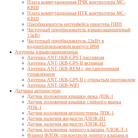
Плата коммутационная ПЧК контроллера МС-
КВШ
Плата коммутационная ПТК контроллера МС-
КВШ
Преобразователь интерфейса принтера ПИП
Частотный преобразователь взрывозащищенный
15кВт
Частотный преобразователь 22кВт в
водонепроницаемом корпусе IP68
Антенны взрывозащищенные
Антенна ANT-1КВ-GPS I пассивная
Антенна ANT-1КВ-GPS II активная
Антенна ANT-1КВ-REM c дистанционным
управлением
Антенна ANT-1КВ-GPS II с открытым протоколом
Антенна ANT-1КВ-WiFi
Датчики автоцистерн
Датчик положения крышки люка ДПК-1
Датчик положения крышки сливного ящика
ДПК-1
Датчик положения автоцистерны ДПК-1
Датчик наличия жидкости ДЛОК-Н1
Датчик наличия жидкости ДЛОК-Н2
Датчик положения донного клапана ДЛОК-Т-1
Фланец ФЛОК для контроля донного клапана и