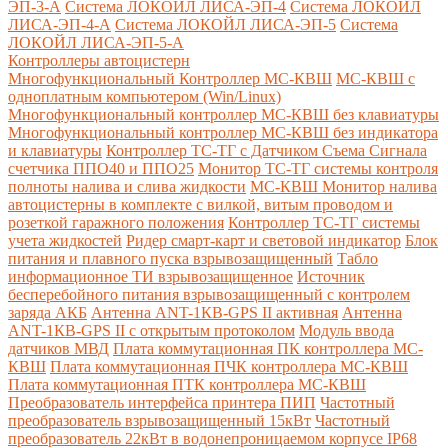
ЭП-3-А
Система ЛОКОЙЛ ЛИСА-ЭП-4
Система ЛОКОЙЛ
ЛИСА-ЭП-4-А
Система ЛОКОЙЛ ЛИСА-ЭП-5
Система
ЛОКОЙЛ ЛИСА-ЭП-5-А
Контроллеры автоцистерн
Многофункциональный Контроллер МС-КВШ
МС-КВШ с
одноплатным компьютером (Win/Linux)
Многофункциональный контроллер МС-КВШ без клавиатуры
Многофункциональный контроллер МС-КВШ без индикатора
и клавиатуры
Контроллер ТС-ТГ с Датчиком Съема Сигнала
счетчика ППО40 и ППО25
Монитор ТС-ТГ системы контроля
полноты налива и слива жидкости
МС-КВШ Монитор налива
автоцистерны в комплекте с вилкой, витым проводом и
розеткой гаражного положения
Контроллер ТС-ТГ системы
учета жидкостей
Ридер смарт-карт и световой индикатор
Блок
питания и плавного пуска взрывозащищенный
Табло
информационное ТИ взрывозащищенное
Источник
бесперебойного питания взрывозащищенный с контролем
заряда АКБ
Антенна ANT-1КВ-GPS II активная
Антенна
ANT-1КВ-GPS II с открытым протоколом
Модуль ввода
датчиков МВД
Плата коммутационная ПК контроллера МС-
КВШ
Плата коммутационная ПЧК контроллера МС-КВШ
Плата коммутационная ПТК контроллера МС-КВШ
Преобразователь интерфейса принтера ПИП
Частотный
преобразователь взрывозащищенный 15кВт
Частотный
преобразователь 22кВт в водонепроницаемом корпусе IP68