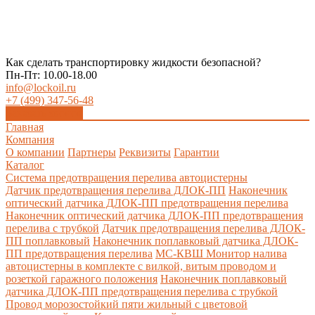
Как сделать транспортировку жидкости безопасной?
Пн-Пт: 10.00-18.00
info@lockoil.ru
+7 (499) 347-56-48
Заказать звонок
Главная
Компания
О компании
Партнеры
Реквизиты
Гарантии
Каталог
Система предотвращения перелива автоцистерны
Датчик предотвращения перелива ДЛОК-ПП
Наконечник
оптический датчика ДЛОК-ПП предотвращения перелива
Наконечник оптический датчика ДЛОК-ПП предотвращения
перелива с трубкой
Датчик предотвращения перелива ДЛОК-
ПП поплавковый
Наконечник поплавковый датчика ДЛОК-
ПП предотвращения перелива
МС-КВШ Монитор налива
автоцистерны в комплекте с вилкой, витым проводом и
розеткой гаражного положения
Наконечник поплавковый
датчика ДЛОК-ПП предотвращения перелива с трубкой
Провод морозостойкий пяти жильный с цветовой