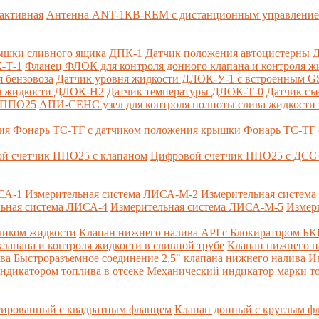
активная
Антенна ANT-1КВ-REM c дистанционным управлени
ышки сливного ящика ДПК-1
Датчик положения автоцистерны 
-Т-1
Фланец ФЛОК для контроля донного клапана и контроля жи
 бензовоза
Датчик уровня жидкости ДЛОК-У-1 с встроенным 
ом жидкости ДЛОК-Н2
Датчик температуры ДЛОК-Т-0
Датчик съ
и ППО25
АПИ-СЕНС узел для контроля полноты слива жидкости 
ия
Фонарь ТС-ТГ с датчиком положения крышки
Фонарь ТС-ТГ 
й счетчик ППО25 с клапаном
Цифровой счетчик ППО25 с ДСС 
СА-1
Измерительная система ЛИСА-М-2
Измерительная систем
ьная система ЛИСА-4
Измерительная система ЛИСА-М-5
Измер
чиком жидкости
Клапан нижнего налива API с Блокиратором Б
лапана и контроля жидкости в сливной трубе
Клапан нижнего н
ва
Быстроразъемное соединение 2,5" клапана нижнего налива
И
ндикатором топлива в отсеке
Механический индикатор марки т
сированный с квадратным фланцем
Клапан донный с круглым ф