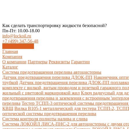
Как сделать транспортировку жидкости безопасной?
Пн-Пт: 10.00-18.00
info@lockoil.ru
+7 (499) 347-56-48
Заказать звонок
Главная
Компания
О компании
Партнеры
Реквизиты
Гарантии
Каталог
Система предотвращения перелива автоцистерны
Датчик предотвращения перелива ДЛОК-ПП
Наконечник опти
трубкой
Датчик предотвращения перелива ДЛОК-ПП поплавк
комплекте с вилкой, витым проводом и розеткой гаражного по
жильный с цветовой маркировкой жил
Ключ радиусный для да
предотвращения перелива и заземления с встроенным 'интерло
перелива
Тестер ТСПП-3 оптической системы предотвращения 
КВШ
Вилка В105-1 металлический для тестера ТСПП-2, ТСП
оптической системы предотвращения перелива
Cистема контроля полноты налива и слива
Система ЛОКОЙЛ ЛИСА-ПНС-2 для автоцистерны с двумя от