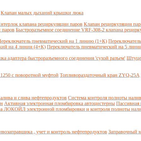
Клапан малых дыханий крышки люка
нтерлок клапана рециркуляции паров
Клапан рециркуляции па
 паров
Быстроразъемное соединение VRF-308-2 клапана рецирк
ереключатель пневматический на 1 линию (1+К)
Переключатель
ий на 4 линии (4+К)
Переключатель пневматический на 5 линии
ка адаптера быстроразъемного соединения 'сухой разъем'
Штуце
1250 с поворотной муфтой
Топливораздаточный кран ZYQ-25A
алива и слива нефтепродуктов
Система контроля полноты налив
рн
Активная электронная пломбировка автоцистерны
Пассивная
ма ЛОКОЙЛ электронной пломбировки и контроля полноты нали
возаправщика , учет и контроль нефтепродуктов
Заправочный м