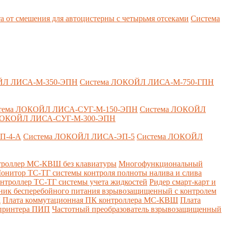
т смешения для автоцистерны с четырьмя отсеками
Система
ЙЛ ЛИСА-М-350-ЭПН
Система ЛОКОЙЛ ЛИСА-М-750-ГПН
тема ЛОКОЙЛ ЛИСА-СУГ-М-150-ЭПН
Система ЛОКОЙЛ
ЛОКОЙЛ ЛИСА-СУГ-М-300-ЭПН
П-4-А
Система ЛОКОЙЛ ЛИСА-ЭП-5
Система ЛОКОЙЛ
роллер МС-КВШ без клавиатуры
Многофункциональный
онитор ТС-ТГ системы контроля полноты налива и слива
нтроллер ТС-ТГ системы учета жидкостей
Ридер смарт-карт и
ник бесперебойного питания взрывозащищенный с контролем
Д
Плата коммутационная ПК контроллера МС-КВШ
Плата
 принтера ПИП
Частотный преобразователь взрывозащищенный