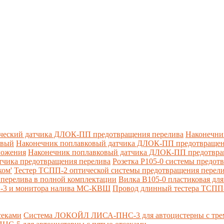
ческий датчика ДЛОК-ПП предотвращения перелива
Наконечни
овый
Наконечник поплавковый датчика ДЛОК-ПП предотвращен
ложения
Наконечник поплавковый датчика ДЛОК-ПП предотвращ
тчика предотвращения перелива
Розетка Р105-0 системы предот
ком'
Тестер ТСПП-2 оптической системы предотвращения перел
перелива в полной комплектации
Вилка В105-0 пластиковая дл
П-3 и монитора налива МС-КВШ
Провод длинный тестера ТСПП
секами
Система ЛОКОЙЛ ЛИСА-ПНС-3 для автоцистерны с трем