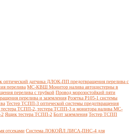
к оптический датчика ДЛОК-ПП предотвращения перелива с
ия перелива
МС-КВШ Монитор налива автоцистерны в
ения перелива с трубкой
Провод морозостойкий пяти
вращения перелива и заземления
Розетка Р105-1 системы
ива
Тестер ТСПП-3 оптической системы предотвращения
я тестера ТСПП-2, тестера ТСПП-3 и монитора налива МС-
-2
Ящик тестера ТСПП-2
Болт заземления
Тестер ТСПП
я отсеками
Система ЛОКОЙЛ ЛИСА-ПНС-4 для