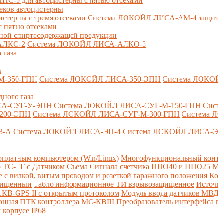
-5 для автоцистерны с пятью отсеками
секов автоцистерны
терны с тремя отсеками
Система ЛОКОЙЛ ЛИСА-AM-4 защита о
 пятью отсеками
анной спиртосодержащей продукции
АЛКО-2
Система ЛОКОЙЛ ЛИСА-АЛКО-3
 газа
в
М-350-ГПН
Система ЛОКОЙЛ ЛИСА-350-ЭПН
Система ЛОКО
дного газа
СА-СУГ-У-ЭПН
Система ЛОКОЙЛ ЛИСА-СУГ-М-150-ГПН
Сис
200-ЭПН
Система ЛОКОЙЛ ЛИСА-СУГ-М-300-ГПН
Система 
3-А
Система ЛОКОЙЛ ЛИСА-ЭП-4
Система ЛОКОЙЛ ЛИСА-Э
платным компьютером (Win/Linux)
Многофункциональный конт
р ТС-ТГ с Датчиком Съема Сигнала счетчика ППО40 и ППО25
М
с вилкой, витым проводом и розеткой гаражного положения
Ко
ащищенный
Табло информационное ТИ взрывозащищенное
Источ
КВ-GPS II с открытым протоколом
Модуль ввода датчиков МВ
ионная ПТК контроллера МС-КВШ
Преобразователь интерфейса
 корпусе IP68