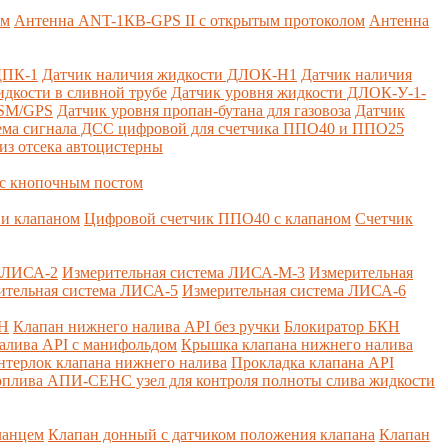
ем
Антенна ANT-1КВ-GPS II с открытым протоколом
Антенна
ДПК-1
Датчик наличия жидкости ДЛОК-Н1
Датчик наличия
дкости в сливной трубе
Датчик уровня жидкости ДЛОК-У-1-
GSM/GPS
Датчик уровня пропан-бутана для газовоза
Датчик
ема сигнала ДСС цифровой для счетчика ППО40 и ППО25
из отсека автоцистерны
с кнопочным постом
и клапаном
Цифровой счетчик ППО40 с клапаном
Счетчик
а ЛИСА-2
Измерительная система ЛИСА-М-3
Измерительная
ительная система ЛИСА-5
Измерительная система ЛИСА-6
КН
Клапан нижнего налива API без ручки
Блокиратор БКН
алива API с манифольдом
Крышка клапана нижнего налива
нтерлок клапана нижнего налива
Прокладка клапана API
оплива
АПИ-СЕНС узел для контроля полноты слива жидкости
ланцем
Клапан донный с датчиком положения клапана
Клапан