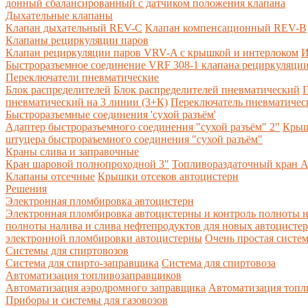
донный сбалансированный с датчиком положения клапана
Дыхательные клапаны
Клапан дыхательный REV-C
Клапан компенсационный REV-B
Клапаны рециркуляции паров
Клапан рециркуляции паров VRV-A с крышкой и интерлоком
И
Быстроразъемное соединение VRF 308-1 клапана рециркуляции
Переключатели пневматические
Блок распределителей
Блок распределителей пневматический
П
пневматический на 3 линии (3+К)
Переключатель пневматическ
Быстроразъемные соединения 'сухой разъём'
Адаптер быстроразъемного соединения "сухой разъём" 2"
Крыш
штуцера быстрораъемного соединения "сухой разъём"
Краны слива и заправочные
Кран шаровой полнопроходной 3"
Топливораздаточный кран A
Клапаны отсечные
Крышки отсеков автоцистерн
Решения
Электронная пломбировка автоцистерн
Электронная пломбировка автоцистерны и контроль полноты н
полноты налива и слива нефтепродуктов для новых автоцисте
электронной пломбировки автоцистерны
Очень простая систе
Системы для спиртовозов
Система для спирто-заправщика
Система для спиртовоза
Автоматизация топливозаправщиков
Автоматизация аэродромного заправщика
Автоматизация топли
Приборы и системы для газовозов