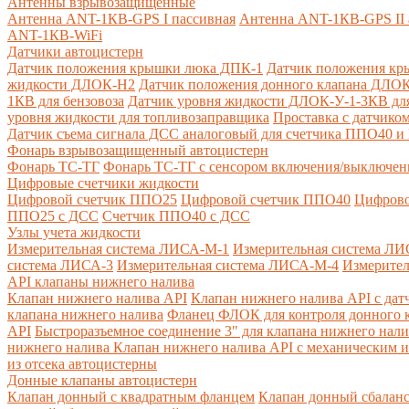
Антенны взрывозащищенные
Антенна ANT-1КВ-GPS I пассивная
Антенна ANT-1КВ-GPS II 
ANT-1КВ-WiFi
Датчики автоцистерн
Датчик положения крышки люка ДПК-1
Датчик положения кр
жидкости ДЛОК-Н2
Датчик положения донного клапана ДЛОК
1КВ для бензовоза
Датчик уровня жидкости ДЛОК-У-1-3КВ для
уровня жидкости для топливозаправщика
Проставка с датчик
Датчик съема сигнала ДСС аналоговый для счетчика ППО40 
Фонарь взрывозащищенный автоцистерн
Фонарь ТС-ТГ
Фонарь ТС-ТГ с сенсором включения/выключен
Цифровые счетчики жидкости
Цифровой счетчик ППО25
Цифровой счетчик ППО40
Цифрово
ППО25 с ДСС
Счетчик ППО40 с ДСС
Узлы учета жидкости
Измерительная система ЛИСА-М-1
Измерительная система ЛИ
система ЛИСА-3
Измерительная система ЛИСА-М-4
Измерител
API клапаны нижнего налива
Клапан нижнего налива API
Клапан нижнего налива API с дат
клапана нижнего налива
Фланец ФЛОК для контроля донного к
API
Быстроразъемное соединение 3" для клапана нижнего нали
нижнего налива
Клапан нижнего налива API с механическим и
из отсека автоцистерны
Донные клапаны автоцистерн
Клапан донный с квадратным фланцем
Клапан донный сбалан