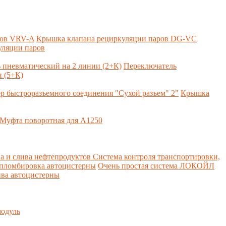
ров VRV-A
Крышка клапана рециркуляции паров DG-VC
уляции паров
 пневматический на 2 линии (2+К)
Переключатель
 (5+К)
р быстроразъемного соединения "Сухой разъем" 2"
Крышка
Муфта поворотная для А1250
а и слива нефтепродуктов
Система контроля транспортировки,
 пломбировка автоцистерны
Очень простая система ЛОКОЙЛ
ва автоцистерны
одуль