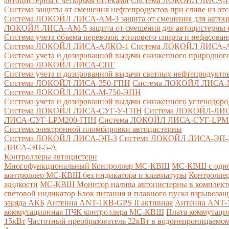
автоцистерны с четырьмя отсеками
Система ЛОКОЙЛ ЛИСА-ПНС
Система защиты от смешения нефтепродуктов при сливе из от
Система ЛОКОЙЛ ЛИСА-AM-3 защита от смешения для автоцис
ЛОКОЙЛ ЛИСА-AM-5 защита от смешения для автоцистерны с
Система учета объема перевозок этилового спирта и нефасов
Система ЛОКОЙЛ ЛИСА-AЛКО-1
Система ЛОКОЙЛ ЛИСА-
Система учета и дозированной выдачи сжиженного природного
Система ЛОКОЙЛ ЛИСА-СПГ
Система учета и дозированной выдачи светлых нефтепродукто
Система ЛОКОЙЛ ЛИСА-350-ГПН
Система ЛОКОЙЛ ЛИСА-
Система ЛОКОЙЛ ЛИСА-М-750-ЭПН
Система учета и дозированной выдачи сжиженного углеводоро
Система ЛОКОЙЛ ЛИСА-СУГ-У-ГПН
Система ЛОКОЙЛ-ЛИ
ЛИСА-СУГ-LPM200-ГПН
Система ЛОКОЙЛ ЛИСА-СУГ-LPM
Система электронной пломбировки автоцистерны
Система ЛОКОЙЛ ЛИСА-ЭП-3
Система ЛОКОЙЛ ЛИСА-ЭП-
ЛИСА-ЭП-5-А
Контроллеры автоцистерн
Многофункциональный Контроллер МС-КВШ
МС-КВШ с одно
контроллер МС-КВШ без индикатора и клавиатуры
Контролле
жидкости
МС-КВШ Монитор налива автоцистерны в комплекте 
световой индикатор
Блок питания и плавного пуска взрывоз
заряда АКБ
Антенна ANT-1КВ-GPS II активная
Антенна ANT-1
коммутационная ПЧК контроллера МС-КВШ
Плата коммутац
15кВт
Частотный преобразователь 22кВт в водонепроницаемом