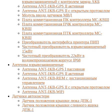
взрывозащищенный с контролем заряда АКБ
Антенна ANT-1КВ-GPS II активная
Антенна ANT-1КВ-GPS II с открытым протоколом
Модуль ввода датчиков МВД
Плата коммутационная ПК контроллера МС-КВШ
Плата коммутационная ПЧК контроллера МС-
КВШ
Плата коммутационная ПТК контроллера МС-
КВШ
Преобразователь интерфейса принтера ПИП
Частотный преобразователь взрывозащищенный
15кВт
Частотный преобразователь 22кВт в
водонепроницаемом корпусе IP68
Антенны взрывозащищенные
Антенна ANT-1КВ-GPS I пассивная
Антенна ANT-1КВ-GPS II активная
Антенна ANT-1КВ-REM c дистанционным
управлением
Антенна ANT-1КВ-GPS II с открытым протоколом
Антенна ANT-1КВ-WiFi
Датчики автоцистерн
Датчик положения крышки люка ДПК-1
Датчик положения крышки сливного ящика
ДПК-1