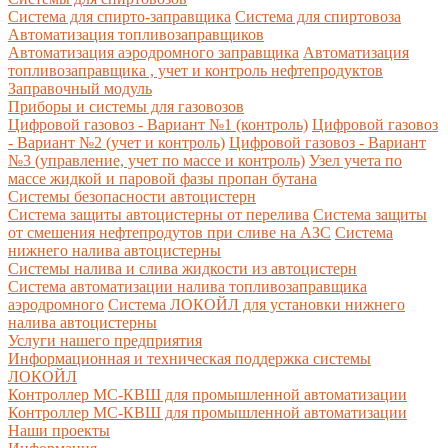
Система для спирто-заправщика
Система для спиртовоза
Автоматизация топливозаправщиков
Автоматизация аэродромного заправщика
Автоматизация
топливозаправщика , учет и контроль нефтепродуктов
Заправочный модуль
Приборы и системы для газовозов
Цифровой газовоз - Вариант №1 (контроль)
Цифровой газовоз
- Вариант №2 (учет и контроль)
Цифровой газовоз - Вариант
№3 (управление, учет по массе и контроль)
Узел учета по
массе жидкой и паровой фазы пропан бутана
Системы безопасности автоцистерн
Система защиты автоцистерны от перелива
Система защиты
от смешения нефтепродутов при сливе на АЗС
Система
нижнего налива автоцистерны
Системы налива и слива жидкости из автоцистерн
Система автоматизации налива топливозаправщика
аэродромного
Система ЛОКОЙЛ для установки нижнего
налива автоцистерны
Услуги нашего предприятия
Информационная и техническая поддержка системы
ЛОКОЙЛ
Контроллер МС-КВШ для промышленной автоматизации
Контроллер МС-КВШ для промышленной автоматизации
Наши проекты