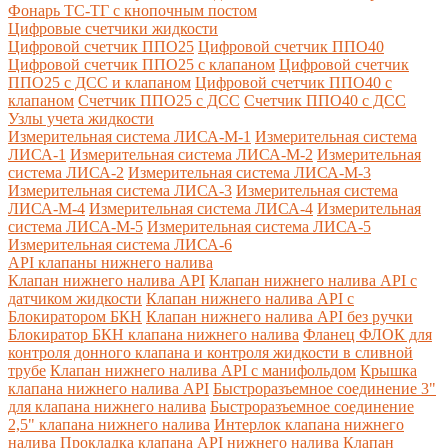
Фонарь ТС-ТГ с кнопочным постом
Цифровые счетчики жидкости
Цифровой счетчик ППО25
Цифровой счетчик ППО40
Цифровой счетчик ППО25 с клапаном
Цифровой счетчик
ППО25 с ДСС и клапаном
Цифровой счетчик ППО40 с
клапаном
Счетчик ППО25 с ДСС
Счетчик ППО40 с ДСС
Узлы учета жидкости
Измерительная система ЛИСА-М-1
Измерительная система
ЛИСА-1
Измерительная система ЛИСА-М-2
Измерительная
система ЛИСА-2
Измерительная система ЛИСА-М-3
Измерительная система ЛИСА-3
Измерительная система
ЛИСА-М-4
Измерительная система ЛИСА-4
Измерительная
система ЛИСА-М-5
Измерительная система ЛИСА-5
Измерительная система ЛИСА-6
API клапаны нижнего налива
Клапан нижнего налива API
Клапан нижнего налива API с
датчиком жидкости
Клапан нижнего налива API с
Блокиратором БКН
Клапан нижнего налива API без ручки
Блокиратор БКН клапана нижнего налива
Фланец ФЛОК для
контроля донного клапана и контроля жидкости в сливной
трубе
Клапан нижнего налива API с манифольдом
Крышка
клапана нижнего налива API
Быстроразъемное соединение 3"
для клапана нижнего налива
Быстроразъемное соединение
2,5" клапана нижнего налива
Интерлок клапана нижнего
налива
Прокладка клапана API нижнего налива
Клапан