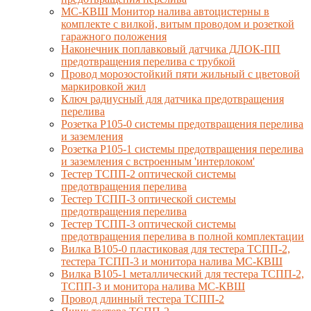
МС-КВШ Монитор налива автоцистерны в
комплекте с вилкой, витым проводом и розеткой
гаражного положения
Наконечник поплавковый датчика ДЛОК-ПП
предотвращения перелива с трубкой
Провод морозостойкий пяти жильный с цветовой
маркировкой жил
Ключ радиусный для датчика предотвращения
перелива
Розетка Р105-0 системы предотвращения перелива
и заземления
Розетка Р105-1 системы предотвращения перелива
и заземления с встроенным 'интерлоком'
Тестер ТСПП-2 оптической системы
предотвращения перелива
Тестер ТСПП-3 оптической системы
предотвращения перелива
Тестер ТСПП-3 оптической системы
предотвращения перелива в полной комплектации
Вилка В105-0 пластиковая для тестера ТСПП-2,
тестера ТСПП-3 и монитора налива МС-КВШ
Вилка В105-1 металлический для тестера ТСПП-2,
ТСПП-3 и монитора налива МС-КВШ
Провод длинный тестера ТСПП-2