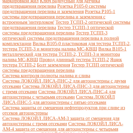
маркировкой жил
Ключ радиусный для датчика
предотвращения перелива
Розетка Р105-0 системы
предотвращения перелива и заземления
Розетка Р105-1
системы предотвращения перелива и заземления с
встроенным 'интерлоком'
Тестер ТСПП-2 оптической системы
предотвращения перелива
Тестер ТСПП-3 оптической
системы предотвращения перелива
Тестер ТСПП-3
оптической системы предотвращения перелива в полной
комплектации
Вилка В105-0 пластиковая для тестера ТСПП-2,
тестера ТСПП-3 и монитора налива МС-КВШ
Вилка В105-1
металлический для тестера ТСПП-2, ТСПП-3 и монитора
налива МС-КВШ
Провод длинный тестера ТСПП-2
Ящик
тестера ТСПП-2
Болт заземления
Тестер ТСПП оптической
системы предотвращения перелива
Cистема контроля полноты налива и слива
Система ЛОКОЙЛ ЛИСА-ПНС-2 для автоцистерны с двумя
отсеками
Система ЛОКОЙЛ ЛИСА-ПНС-3 для автоцистерны
с тремя отсеками
Система ЛОКОЙЛ ЛИСА-ПНС-4 для
автоцистерны с четырьмя отсеками
Система ЛОКОЙЛ
ЛИСА-ПНС-5 для автоцистерны с пятью отсеками
Система защиты от смешения нефтепродуктов при сливе из
отсеков автоцистерны
Система ЛОКОЙЛ ЛИСА-AM-3 защита от смешения для
автоцистерны с тремя отсеками
Система ЛОКОЙЛ ЛИСА-
AM-4 защита от смешения для автоцистерны с четырьмя