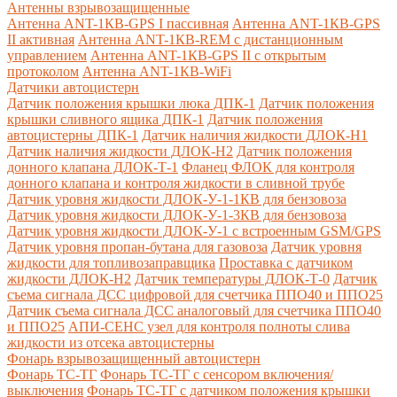
Антенны взрывозащищенные
Антенна ANT-1КВ-GPS I пассивная
Антенна ANT-1КВ-GPS
II активная
Антенна ANT-1КВ-REM c дистанционным
управлением
Антенна ANT-1КВ-GPS II с открытым
протоколом
Антенна ANT-1КВ-WiFi
Датчики автоцистерн
Датчик положения крышки люка ДПК-1
Датчик положения
крышки сливного ящика ДПК-1
Датчик положения
автоцистерны ДПК-1
Датчик наличия жидкости ДЛОК-Н1
Датчик наличия жидкости ДЛОК-Н2
Датчик положения
донного клапана ДЛОК-Т-1
Фланец ФЛОК для контроля
донного клапана и контроля жидкости в сливной трубе
Датчик уровня жидкости ДЛОК-У-1-1КВ для бензовоза
Датчик уровня жидкости ДЛОК-У-1-3КВ для бензовоза
Датчик уровня жидкости ДЛОК-У-1 с встроенным GSM/GPS
Датчик уровня пропан-бутана для газовоза
Датчик уровня
жидкости для топливозаправщика
Проставка с датчиком
жидкости ДЛОК-Н2
Датчик температуры ДЛОК-Т-0
Датчик
съема сигнала ДСС цифровой для счетчика ППО40 и ППО25
Датчик съема сигнала ДСС аналоговый для счетчика ППО40
и ППО25
АПИ-СЕНС узел для контроля полноты слива
жидкости из отсека автоцистерны
Фонарь взрывозащищенный автоцистерн
Фонарь ТС-ТГ
Фонарь ТС-ТГ с сенсором включения/
выключения
Фонарь ТС-ТГ с датчиком положения крышки