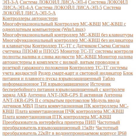
ЭП-3-А
Система ЛОКОЙЛ ЛИСА-ЭП-4
Система ЛОКОЙЛ
ЛИСА-ЭП-4-А
Система ЛОКОЙЛ ЛИСА-ЭП-5
Система
ЛОКОЙЛ ЛИСА-ЭП-5-А
Контроллеры автоцистерн
Многофункциональный Контроллер МС-КВШ
МС-КВШ с
одноплатным компьютером (Win/Linux)
Многофункциональный контроллер МС-КВШ без клавиатуры
Многофункциональный контроллер МС-КВШ без индикатора
и клавиатуры
Контроллер ТС-ТГ с Датчиком Съема Сигнала
счетчика ППО40 и ППО25
Монитор ТС-ТГ системы контроля
полноты налива и слива жидкости
МС-КВШ Монитор налива
автоцистерны в комплекте с вилкой, витым проводом и
розеткой гаражного положения
Контроллер ТС-ТГ системы
учета жидкостей
Ридер смарт-карт и световой индикатор
Блок
питания и плавного пуска взрывозащищенный
Табло
информационное ТИ взрывозащищенное
Источник
бесперебойного питания взрывозащищенный с контролем
заряда АКБ
Антенна ANT-1КВ-GPS II активная
Антенна
ANT-1КВ-GPS II с открытым протоколом
Модуль ввода
датчиков МВД
Плата коммутационная ПК контроллера МС-
КВШ
Плата коммутационная ПЧК контроллера МС-КВШ
Плата коммутационная ПТК контроллера МС-КВШ
Преобразователь интерфейса принтера ПИП
Частотный
преобразователь взрывозащищенный 15кВт
Частотный
преобразователь 22кВт в водонепроницаемом корпусе IP68