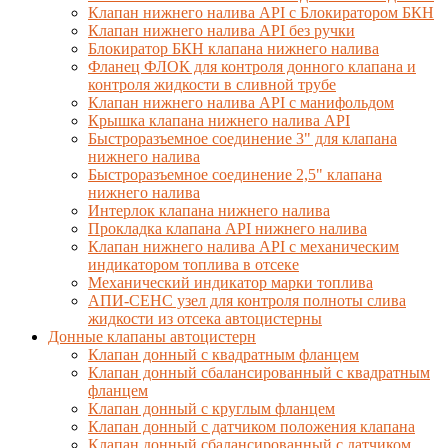
Клапан нижнего налива API с Блокиратором БКН
Клапан нижнего налива API без ручки
Блокиратор БКН клапана нижнего налива
Фланец ФЛОК для контроля донного клапана и
контроля жидкости в сливной трубе
Клапан нижнего налива API с манифольдом
Крышка клапана нижнего налива API
Быстроразъемное соединение 3" для клапана
нижнего налива
Быстроразъемное соединение 2,5" клапана
нижнего налива
Интерлок клапана нижнего налива
Прокладка клапана API нижнего налива
Клапан нижнего налива API с механическим
индикатором топлива в отсеке
Механический индикатор марки топлива
АПИ-СЕНС узел для контроля полноты слива
жидкости из отсека автоцистерны
Донные клапаны автоцистерн
Клапан донный с квадратным фланцем
Клапан донный сбалансированный с квадратным
фланцем
Клапан донный с круглым фланцем
Клапан донный с датчиком положения клапана
Клапан донный сбалансированный с датчиком