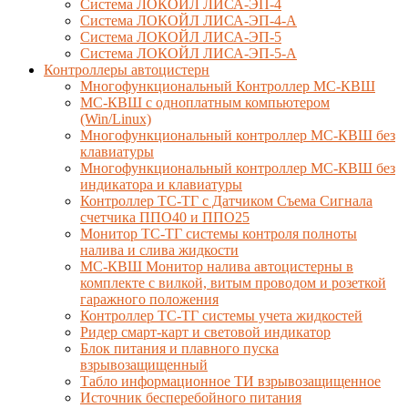
Система ЛОКОЙЛ ЛИСА-ЭП-4
Система ЛОКОЙЛ ЛИСА-ЭП-4-А
Система ЛОКОЙЛ ЛИСА-ЭП-5
Система ЛОКОЙЛ ЛИСА-ЭП-5-А
Контроллеры автоцистерн
Многофункциональный Контроллер МС-КВШ
МС-КВШ с одноплатным компьютером
(Win/Linux)
Многофункциональный контроллер МС-КВШ без
клавиатуры
Многофункциональный контроллер МС-КВШ без
индикатора и клавиатуры
Контроллер ТС-ТГ с Датчиком Съема Сигнала
счетчика ППО40 и ППО25
Монитор ТС-ТГ системы контроля полноты
налива и слива жидкости
МС-КВШ Монитор налива автоцистерны в
комплекте с вилкой, витым проводом и розеткой
гаражного положения
Контроллер ТС-ТГ системы учета жидкостей
Ридер смарт-карт и световой индикатор
Блок питания и плавного пуска
взрывозащищенный
Табло информационное ТИ взрывозащищенное
Источник бесперебойного питания