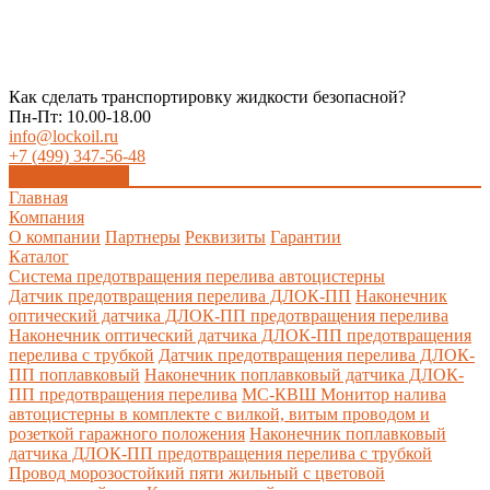
Как сделать транспортировку жидкости безопасной?
Пн-Пт: 10.00-18.00
info@lockoil.ru
+7 (499) 347-56-48
Заказать звонок
Главная
Компания
О компании
Партнеры
Реквизиты
Гарантии
Каталог
Система предотвращения перелива автоцистерны
Датчик предотвращения перелива ДЛОК-ПП
Наконечник
оптический датчика ДЛОК-ПП предотвращения перелива
Наконечник оптический датчика ДЛОК-ПП предотвращения
перелива с трубкой
Датчик предотвращения перелива ДЛОК-
ПП поплавковый
Наконечник поплавковый датчика ДЛОК-
ПП предотвращения перелива
МС-КВШ Монитор налива
автоцистерны в комплекте с вилкой, витым проводом и
розеткой гаражного положения
Наконечник поплавковый
датчика ДЛОК-ПП предотвращения перелива с трубкой
Провод морозостойкий пяти жильный с цветовой