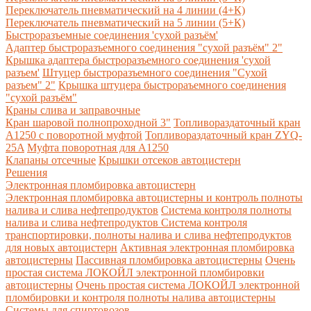
Переключатель пневматический на 4 линии (4+К)
Переключатель пневматический на 5 линии (5+К)
Быстроразъемные соединения 'сухой разъём'
Адаптер быстроразъемного соединения "сухой разъём" 2"
Крышка адаптера быстроразъемного соединения 'сухой
разъем'
Штуцер быстроразъемного соединения "Сухой
разъем" 2"
Крышка штуцера быстрораъемного соединения
"сухой разъём"
Краны слива и заправочные
Кран шаровой полнопроходной 3"
Топливораздаточный кран
A1250 с поворотной муфтой
Топливораздаточный кран ZYQ-
25A
Муфта поворотная для А1250
Клапаны отсечные
Крышки отсеков автоцистерн
Решения
Электронная пломбировка автоцистерн
Электронная пломбировка автоцистерны и контроль полноты
налива и слива нефтепродуктов
Система контроля полноты
налива и слива нефтепродуктов
Система контроля
транспортировки, полноты налива и слива нефтепродуктов
для новых автоцистерн
Активная электронная пломбировка
автоцистерны
Пассивная пломбировка автоцистерны
Очень
простая система ЛОКОЙЛ электронной пломбировки
автоцистерны
Очень простая система ЛОКОЙЛ электронной
пломбировки и контроля полноты налива автоцистерны
Системы для спиртовозов