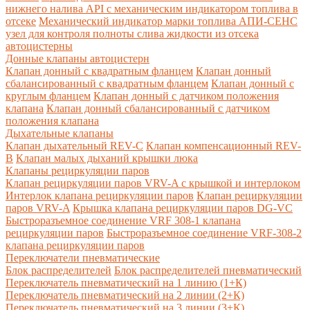
нижнего налива API с механическим индикатором топлива в
отсеке
Механический индикатор марки топлива
АПИ-СЕНС
узел для контроля полноты слива жидкости из отсека
автоцистерны
Донные клапаны автоцистерн
Клапан донный с квадратным фланцем
Клапан донный
сбалансированный с квадратным фланцем
Клапан донный с
круглым фланцем
Клапан донный с датчиком положения
клапана
Клапан донный сбалансированный с датчиком
положения клапана
Дыхательные клапаны
Клапан дыхательный REV-C
Клапан компенсационный REV-
B
Клапан малых дыханий крышки люка
Клапаны рециркуляции паров
Клапан рециркуляции паров VRV-A с крышкой и интерлоком
Интерлок клапана рециркуляции паров
Клапан рециркуляции
паров VRV-A
Крышка клапана рециркуляции паров DG-VC
Быстроразъемное соединение VRF 308-1 клапана
рециркуляции паров
Быстроразъемное соединение VRF-308-2
клапана рециркуляции паров
Переключатели пневматические
Блок распределителей
Блок распределителей пневматический
Переключатель пневматический на 1 линию (1+К)
Переключатель пневматический на 2 линии (2+К)
Переключатель пневматический на 3 линии (3+К)