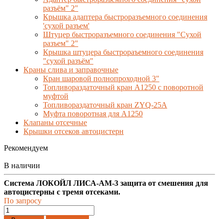
разъём" 2"
Крышка адаптера быстроразъемного соединения
'сухой разъем'
Штуцер быстроразъемного соединения "Сухой
разъем" 2"
Крышка штуцера быстрораъемного соединения
"сухой разъём"
Краны слива и заправочные
Кран шаровой полнопроходной 3"
Топливораздаточный кран A1250 с поворотной
муфтой
Топливораздаточный кран ZYQ-25A
Муфта поворотная для А1250
Клапаны отсечные
Крышки отсеков автоцистерн
Рекомендуем
В наличии
Система ЛОКОЙЛ ЛИСА-AM-3 защита от смешения для
автоцистерны с тремя отсеками.
По запросу