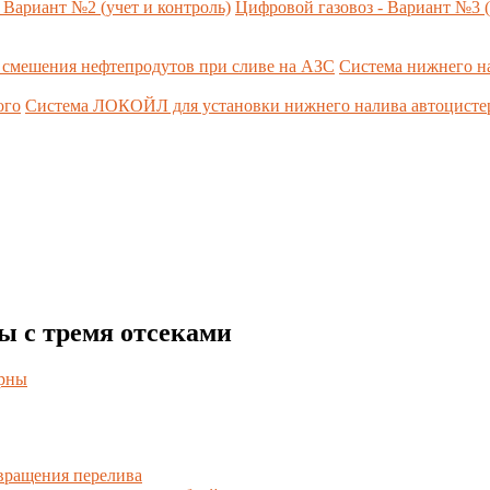
 Вариант №2 (учет и контроль)
Цифровой газовоз - Вариант №3 (
 смешения нефтепродутов при сливе на АЗС
Система нижнего н
ого
Система ЛОКОЙЛ для установки нижнего налива автоцист
ы с тремя отсеками
ерны
вращения перелива