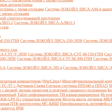
-5 для автоцистерны с пятью отсеками
секов автоцистерны
терны с тремя отсеками
Система ЛОКОЙЛ ЛИСА-AM-4 защита о
 пятью отсеками
анной спиртосодержащей продукции
АЛКО-2
Система ЛОКОЙЛ ЛИСА-АЛКО-3
 газа
в
М-350-ГПН
Система ЛОКОЙЛ ЛИСА-350-ЭПН
Система ЛОКО
дного газа
СА-СУГ-У-ЭПН
Система ЛОКОЙЛ ЛИСА-СУГ-М-150-ГПН
Сис
200-ЭПН
Система ЛОКОЙЛ ЛИСА-СУГ-М-300-ГПН
Система 
3-А
Система ЛОКОЙЛ ЛИСА-ЭП-4
Система ЛОКОЙЛ ЛИСА-Э
платным компьютером (Win/Linux)
Многофункциональный конт
р ТС-ТГ с Датчиком Съема Сигнала счетчика ППО40 и ППО25
М
с вилкой, витым проводом и розеткой гаражного положения
Ко
ащищенный
Табло информационное ТИ взрывозащищенное
Источ
КВ-GPS II с открытым протоколом
Модуль ввода датчиков МВ
ионная ПТК контроллера МС-КВШ
Преобразователь интерфейса
 корпусе IP68