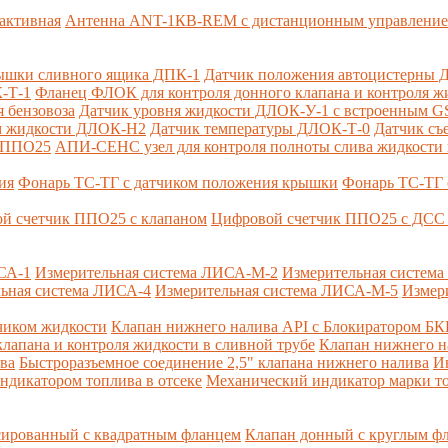
активная
Антенна ANT-1КВ-REM c дистанционным управлени
ышки сливного ящика ДПК-1
Датчик положения автоцистерны 
-Т-1
Фланец ФЛОК для контроля донного клапана и контроля жи
 бензовоза
Датчик уровня жидкости ДЛОК-У-1 с встроенным 
ом жидкости ДЛОК-Н2
Датчик температуры ДЛОК-Т-0
Датчик съ
и ППО25
АПИ-СЕНС узел для контроля полноты слива жидкости 
ия
Фонарь ТС-ТГ с датчиком положения крышки
Фонарь ТС-ТГ 
й счетчик ППО25 с клапаном
Цифровой счетчик ППО25 с ДСС 
СА-1
Измерительная система ЛИСА-М-2
Измерительная систем
ьная система ЛИСА-4
Измерительная система ЛИСА-М-5
Измер
чиком жидкости
Клапан нижнего налива API с Блокиратором Б
лапана и контроля жидкости в сливной трубе
Клапан нижнего н
ва
Быстроразъемное соединение 2,5" клапана нижнего налива
И
ндикатором топлива в отсеке
Механический индикатор марки т
сированный с квадратным фланцем
Клапан донный с круглым ф