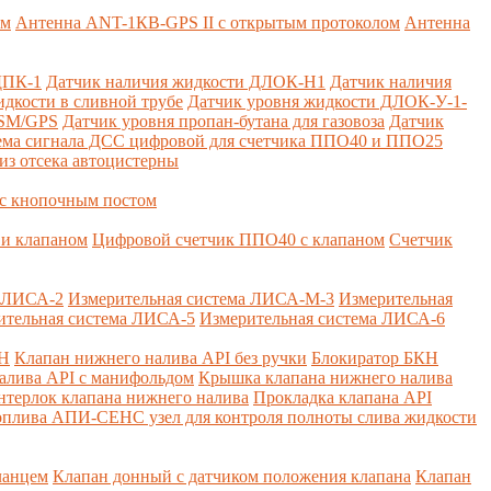
ем
Антенна ANT-1КВ-GPS II с открытым протоколом
Антенна
ДПК-1
Датчик наличия жидкости ДЛОК-Н1
Датчик наличия
дкости в сливной трубе
Датчик уровня жидкости ДЛОК-У-1-
GSM/GPS
Датчик уровня пропан-бутана для газовоза
Датчик
ема сигнала ДСС цифровой для счетчика ППО40 и ППО25
из отсека автоцистерны
с кнопочным постом
и клапаном
Цифровой счетчик ППО40 с клапаном
Счетчик
а ЛИСА-2
Измерительная система ЛИСА-М-3
Измерительная
ительная система ЛИСА-5
Измерительная система ЛИСА-6
КН
Клапан нижнего налива API без ручки
Блокиратор БКН
алива API с манифольдом
Крышка клапана нижнего налива
нтерлок клапана нижнего налива
Прокладка клапана API
оплива
АПИ-СЕНС узел для контроля полноты слива жидкости
ланцем
Клапан донный с датчиком положения клапана
Клапан