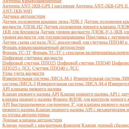
Антенны взрывозащищенные
Антенна ANT-1КВ-GPS I пассивная
Антенна ANT-1КВ-GPS II 
ANT-1КВ-WiFi
Датчики автоцистерн
Датчик положения крышки люка ДПК-1
Датчик положения кр
жидкости ДЛОК-Н2
Датчик положения донного клапана ДЛОК
1КВ для бензовоза
Датчик уровня жидкости ДЛОК-У-1-3КВ для
уровня жидкости для топливозаправщика
Проставка с датчик
Датчик съема сигнала ДСС аналоговый для счетчика ППО40 
Фонарь взрывозащищенный автоцистерн
Фонарь ТС-ТГ
Фонарь ТС-ТГ с сенсором включения/выключен
Цифровые счетчики жидкости
Цифровой счетчик ППО25
Цифровой счетчик ППО40
Цифрово
ППО25 с ДСС
Счетчик ППО40 с ДСС
Узлы учета жидкости
Измерительная система ЛИСА-М-1
Измерительная система ЛИ
система ЛИСА-3
Измерительная система ЛИСА-М-4
Измерител
API клапаны нижнего налива
Клапан нижнего налива API
Клапан нижнего налива API с дат
клапана нижнего налива
Фланец ФЛОК для контроля донного к
API
Быстроразъемное соединение 3" для клапана нижнего нали
нижнего налива
Клапан нижнего налива API с механическим и
из отсека автоцистерны
Донные клапаны автоцистерн
Клапан донный с квадратным фланцем
Клапан донный сбалан