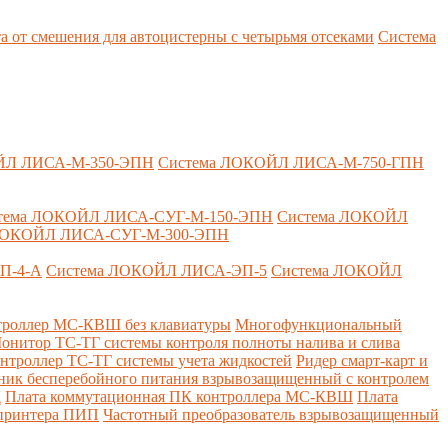
т смешения для автоцистерны с четырьмя отсеками
Система
ЙЛ ЛИСА-М-350-ЭПН
Система ЛОКОЙЛ ЛИСА-М-750-ГПН
тема ЛОКОЙЛ ЛИСА-СУГ-М-150-ЭПН
Система ЛОКОЙЛ
ЛОКОЙЛ ЛИСА-СУГ-М-300-ЭПН
П-4-А
Система ЛОКОЙЛ ЛИСА-ЭП-5
Система ЛОКОЙЛ
роллер МС-КВШ без клавиатуры
Многофункциональный
онитор ТС-ТГ системы контроля полноты налива и слива
нтроллер ТС-ТГ системы учета жидкостей
Ридер смарт-карт и
ник бесперебойного питания взрывозащищенный с контролем
Д
Плата коммутационная ПК контроллера МС-КВШ
Плата
 принтера ПИП
Частотный преобразователь взрывозащищенный