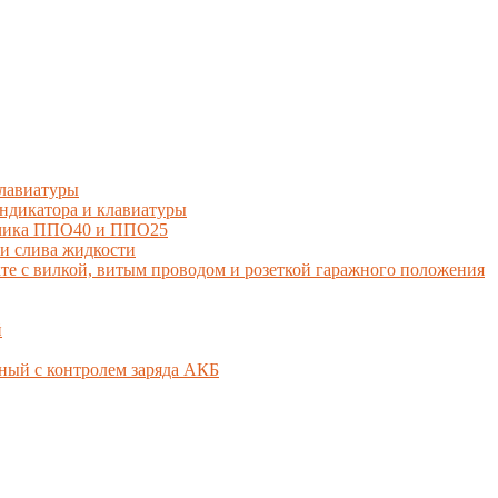
лавиатуры
дикатора и клавиатуры
тчика ППО40 и ППО25
и слива жидкости
 с вилкой, витым проводом и розеткой гаражного положения
й
ный с контролем заряда АКБ