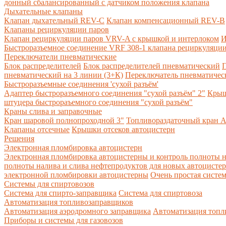
донный сбалансированный с датчиком положения клапана
Дыхательные клапаны
Клапан дыхательный REV-C
Клапан компенсационный REV-B
Клапаны рециркуляции паров
Клапан рециркуляции паров VRV-A с крышкой и интерлоком
И
Быстроразъемное соединение VRF 308-1 клапана рециркуляции
Переключатели пневматические
Блок распределителей
Блок распределителей пневматический
П
пневматический на 3 линии (3+К)
Переключатель пневматическ
Быстроразъемные соединения 'сухой разъём'
Адаптер быстроразъемного соединения "сухой разъём" 2"
Крыш
штуцера быстрораъемного соединения "сухой разъём"
Краны слива и заправочные
Кран шаровой полнопроходной 3"
Топливораздаточный кран A
Клапаны отсечные
Крышки отсеков автоцистерн
Решения
Электронная пломбировка автоцистерн
Электронная пломбировка автоцистерны и контроль полноты н
полноты налива и слива нефтепродуктов для новых автоцисте
электронной пломбировки автоцистерны
Очень простая систе
Системы для спиртовозов
Система для спирто-заправщика
Система для спиртовоза
Автоматизация топливозаправщиков
Автоматизация аэродромного заправщика
Автоматизация топли
Приборы и системы для газовозов