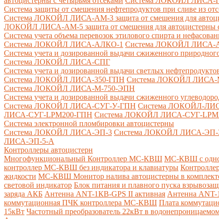
автоцистерны с четырьмя отсеками
Система ЛОКОЙЛ ЛИСА-ПНС
Система защиты от смешения нефтепродуктов при сливе из от
Система ЛОКОЙЛ ЛИСА-AM-3 защита от смешения для автоцис
ЛОКОЙЛ ЛИСА-AM-5 защита от смешения для автоцистерны с
Система учета объема перевозок этилового спирта и нефасов
Система ЛОКОЙЛ ЛИСА-AЛКО-1
Система ЛОКОЙЛ ЛИСА-
Система учета и дозированной выдачи сжиженного природного
Система ЛОКОЙЛ ЛИСА-СПГ
Система учета и дозированной выдачи светлых нефтепродукто
Система ЛОКОЙЛ ЛИСА-350-ГПН
Система ЛОКОЙЛ ЛИСА-
Система ЛОКОЙЛ ЛИСА-М-750-ЭПН
Система учета и дозированной выдачи сжиженного углеводоро
Система ЛОКОЙЛ ЛИСА-СУГ-У-ГПН
Система ЛОКОЙЛ-ЛИ
ЛИСА-СУГ-LPM200-ГПН
Система ЛОКОЙЛ ЛИСА-СУГ-LPM
Система электронной пломбировки автоцистерны
Система ЛОКОЙЛ ЛИСА-ЭП-3
Система ЛОКОЙЛ ЛИСА-ЭП-
ЛИСА-ЭП-5-А
Контроллеры автоцистерн
Многофункциональный Контроллер МС-КВШ
МС-КВШ с одно
контроллер МС-КВШ без индикатора и клавиатуры
Контролле
жидкости
МС-КВШ Монитор налива автоцистерны в комплекте 
световой индикатор
Блок питания и плавного пуска взрывоз
заряда АКБ
Антенна ANT-1КВ-GPS II активная
Антенна ANT-1
коммутационная ПЧК контроллера МС-КВШ
Плата коммутац
15кВт
Частотный преобразователь 22кВт в водонепроницаемом