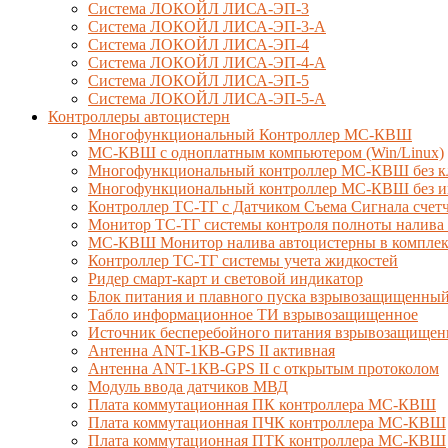
Система ЛОКОЙЛ ЛИСА-ЭП-3
Система ЛОКОЙЛ ЛИСА-ЭП-3-А
Система ЛОКОЙЛ ЛИСА-ЭП-4
Система ЛОКОЙЛ ЛИСА-ЭП-4-А
Система ЛОКОЙЛ ЛИСА-ЭП-5
Система ЛОКОЙЛ ЛИСА-ЭП-5-А
Контроллеры автоцистерн
Многофункциональный Контроллер МС-КВШ
МС-КВШ с одноплатным компьютером (Win/Linux)
Многофункциональный контроллер МС-КВШ без к
Многофункциональный контроллер МС-КВШ без ин
Контроллер ТС-ТГ с Датчиком Съема Сигнала сче
Монитор ТС-ТГ системы контроля полноты налива 
МС-КВШ Монитор налива автоцистерны в комплекте
Контроллер ТС-ТГ системы учета жидкостей
Ридер смарт-карт и световой индикатор
Блок питания и плавного пуска взрывозащищенны
Табло информационное ТИ взрывозащищенное
Источник бесперебойного питания взрывозащищен
Антенна ANT-1КВ-GPS II активная
Антенна ANT-1КВ-GPS II с открытым протоколом
Модуль ввода датчиков МВД
Плата коммутационная ПК контроллера МС-КВШ
Плата коммутационная ПЧК контроллера МС-КВШ
Плата коммутационная ПТК контроллера МС-КВШ