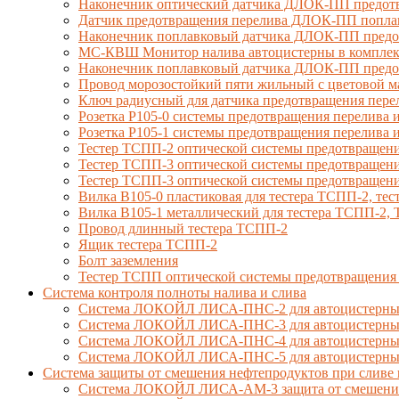
Наконечник оптический датчика ДЛОК-ПП предотв
Датчик предотвращения перелива ДЛОК-ПП попла
Наконечник поплавковый датчика ДЛОК-ПП предо
МС-КВШ Монитор налива автоцистерны в комплекте
Наконечник поплавковый датчика ДЛОК-ПП предот
Провод морозостойкий пяти жильный с цветовой 
Ключ радиусный для датчика предотвращения пере
Розетка Р105-0 системы предотвращения перелива и
Розетка Р105-1 системы предотвращения перелива и
Тестер ТСПП-2 оптической системы предотвращени
Тестер ТСПП-3 оптической системы предотвращени
Тестер ТСПП-3 оптической системы предотвращени
Вилка В105-0 пластиковая для тестера ТСПП-2, т
Вилка В105-1 металлический для тестера ТСПП-2
Провод длинный тестера ТСПП-2
Ящик тестера ТСПП-2
Болт заземления
Тестер ТСПП оптической системы предотвращения
Cистема контроля полноты налива и слива
Система ЛОКОЙЛ ЛИСА-ПНС-2 для автоцистерны 
Система ЛОКОЙЛ ЛИСА-ПНС-3 для автоцистерны с
Система ЛОКОЙЛ ЛИСА-ПНС-4 для автоцистерны 
Система ЛОКОЙЛ ЛИСА-ПНС-5 для автоцистерны 
Система защиты от смешения нефтепродуктов при сливе 
Система ЛОКОЙЛ ЛИСА-AM-3 защита от смешения д