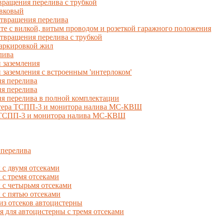
ращения перелива с трубкой
вковый
твращения перелива
 с вилкой, витым проводом и розеткой гаражного положения
вращения перелива с трубкой
маркировкой жил
лива
 заземления
 заземления с встроенным 'интерлоком'
я перелива
я перелива
я перелива в полной комплектации
естера ТСПП-3 и монитора налива МС-КВШ
, ТСПП-3 и монитора налива МС-КВШ
 перелива
с двумя отсеками
 тремя отсеками
с четырьмя отсеками
с пятью отсеками
из отсеков автоцистерны
ля автоцистерны с тремя отсеками