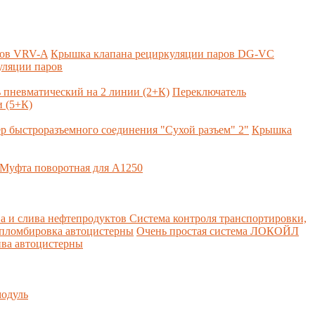
ров VRV-A
Крышка клапана рециркуляции паров DG-VC
уляции паров
 пневматический на 2 линии (2+К)
Переключатель
 (5+К)
р быстроразъемного соединения "Сухой разъем" 2"
Крышка
Муфта поворотная для А1250
а и слива нефтепродуктов
Система контроля транспортировки,
 пломбировка автоцистерны
Очень простая система ЛОКОЙЛ
ва автоцистерны
одуль