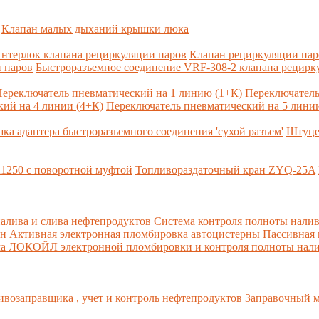
Клапан малых дыханий крышки люка
нтерлок клапана рециркуляции паров
Клапан рециркуляции па
 паров
Быстроразъемное соединение VRF-308-2 клапана рецирк
ереключатель пневматический на 1 линию (1+К)
Переключатель
ий на 4 линии (4+К)
Переключатель пневматический на 5 линии
ка адаптера быстроразъемного соединения 'сухой разъем'
Штуце
1250 с поворотной муфтой
Топливораздаточный кран ZYQ-25A
алива и слива нефтепродуктов
Система контроля полноты налив
рн
Активная электронная пломбировка автоцистерны
Пассивная
ма ЛОКОЙЛ электронной пломбировки и контроля полноты нали
возаправщика , учет и контроль нефтепродуктов
Заправочный м