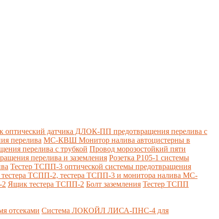
к оптический датчика ДЛОК-ПП предотвращения перелива с
ия перелива
МС-КВШ Монитор налива автоцистерны в
ения перелива с трубкой
Провод морозостойкий пяти
вращения перелива и заземления
Розетка Р105-1 системы
ива
Тестер ТСПП-3 оптической системы предотвращения
я тестера ТСПП-2, тестера ТСПП-3 и монитора налива МС-
-2
Ящик тестера ТСПП-2
Болт заземления
Тестер ТСПП
я отсеками
Система ЛОКОЙЛ ЛИСА-ПНС-4 для