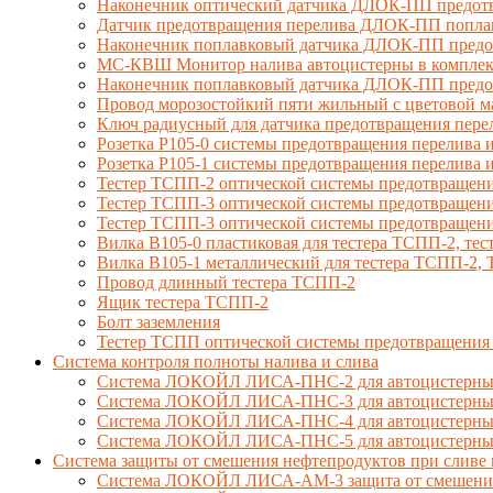
Наконечник оптический датчика ДЛОК-ПП предотв
Датчик предотвращения перелива ДЛОК-ПП попла
Наконечник поплавковый датчика ДЛОК-ПП предо
МС-КВШ Монитор налива автоцистерны в комплекте
Наконечник поплавковый датчика ДЛОК-ПП предот
Провод морозостойкий пяти жильный с цветовой 
Ключ радиусный для датчика предотвращения пере
Розетка Р105-0 системы предотвращения перелива и
Розетка Р105-1 системы предотвращения перелива и
Тестер ТСПП-2 оптической системы предотвращени
Тестер ТСПП-3 оптической системы предотвращени
Тестер ТСПП-3 оптической системы предотвращени
Вилка В105-0 пластиковая для тестера ТСПП-2, т
Вилка В105-1 металлический для тестера ТСПП-2
Провод длинный тестера ТСПП-2
Ящик тестера ТСПП-2
Болт заземления
Тестер ТСПП оптической системы предотвращения
Cистема контроля полноты налива и слива
Система ЛОКОЙЛ ЛИСА-ПНС-2 для автоцистерны 
Система ЛОКОЙЛ ЛИСА-ПНС-3 для автоцистерны с
Система ЛОКОЙЛ ЛИСА-ПНС-4 для автоцистерны 
Система ЛОКОЙЛ ЛИСА-ПНС-5 для автоцистерны 
Система защиты от смешения нефтепродуктов при сливе 
Система ЛОКОЙЛ ЛИСА-AM-3 защита от смешения д