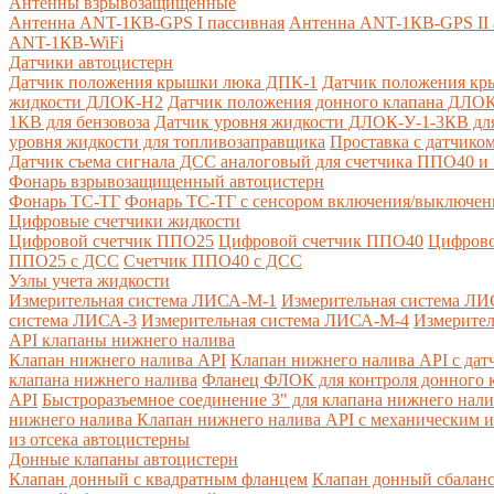
Антенны взрывозащищенные
Антенна ANT-1КВ-GPS I пассивная
Антенна ANT-1КВ-GPS II 
ANT-1КВ-WiFi
Датчики автоцистерн
Датчик положения крышки люка ДПК-1
Датчик положения кр
жидкости ДЛОК-Н2
Датчик положения донного клапана ДЛОК
1КВ для бензовоза
Датчик уровня жидкости ДЛОК-У-1-3КВ для
уровня жидкости для топливозаправщика
Проставка с датчик
Датчик съема сигнала ДСС аналоговый для счетчика ППО40 
Фонарь взрывозащищенный автоцистерн
Фонарь ТС-ТГ
Фонарь ТС-ТГ с сенсором включения/выключен
Цифровые счетчики жидкости
Цифровой счетчик ППО25
Цифровой счетчик ППО40
Цифрово
ППО25 с ДСС
Счетчик ППО40 с ДСС
Узлы учета жидкости
Измерительная система ЛИСА-М-1
Измерительная система ЛИ
система ЛИСА-3
Измерительная система ЛИСА-М-4
Измерител
API клапаны нижнего налива
Клапан нижнего налива API
Клапан нижнего налива API с дат
клапана нижнего налива
Фланец ФЛОК для контроля донного к
API
Быстроразъемное соединение 3" для клапана нижнего нали
нижнего налива
Клапан нижнего налива API с механическим и
из отсека автоцистерны
Донные клапаны автоцистерн
Клапан донный с квадратным фланцем
Клапан донный сбалан