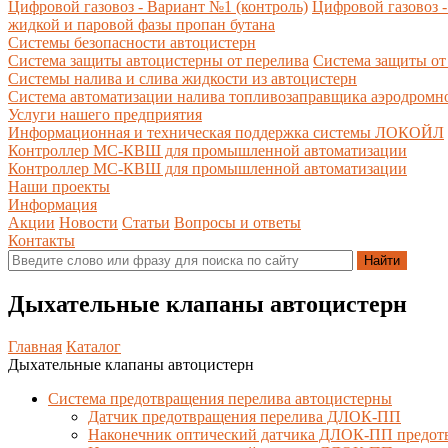
Цифровой газовоз - Вариант №1 (контроль)
Цифровой газовоз -
жидкой и паровой фазы пропан бутана
Системы безопасности автоцистерн
Система защиты автоцистерны от перелива
Система защиты от
Системы налива и слива жидкости из автоцистерн
Система автоматизации налива топливозаправщика аэродромн
Услуги нашего предприятия
Информационная и техническая поддержка системы ЛОКОЙЛ
Контроллер МС-КВШ для промышленной автоматизации
Контроллер МС-КВШ для промышленной автоматизации
Наши проекты
Информация
Акции
Новости
Статьи
Вопросы и ответы
Контакты
Дыхательные клапаны автоцистерн
Главная
Каталог
Дыхательные клапаны автоцистерн
Система предотвращения перелива автоцистерны
Датчик предотвращения перелива ДЛОК-ПП
Наконечник оптический датчика ДЛОК-ПП предот