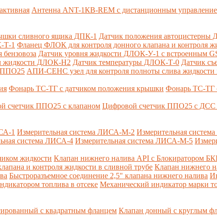
активная
Антенна ANT-1КВ-REM c дистанционным управлени
ышки сливного ящика ДПК-1
Датчик положения автоцистерны 
-Т-1
Фланец ФЛОК для контроля донного клапана и контроля жи
 бензовоза
Датчик уровня жидкости ДЛОК-У-1 с встроенным 
ом жидкости ДЛОК-Н2
Датчик температуры ДЛОК-Т-0
Датчик съ
и ППО25
АПИ-СЕНС узел для контроля полноты слива жидкости 
ия
Фонарь ТС-ТГ с датчиком положения крышки
Фонарь ТС-ТГ 
й счетчик ППО25 с клапаном
Цифровой счетчик ППО25 с ДСС 
СА-1
Измерительная система ЛИСА-М-2
Измерительная систем
ьная система ЛИСА-4
Измерительная система ЛИСА-М-5
Измер
чиком жидкости
Клапан нижнего налива API с Блокиратором Б
лапана и контроля жидкости в сливной трубе
Клапан нижнего н
ва
Быстроразъемное соединение 2,5" клапана нижнего налива
И
ндикатором топлива в отсеке
Механический индикатор марки т
сированный с квадратным фланцем
Клапан донный с круглым ф