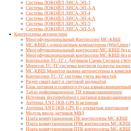
Система ЛОКОЙЛ ЛИСА-ЭП-3
Система ЛОКОЙЛ ЛИСА-ЭП-3-А
Система ЛОКОЙЛ ЛИСА-ЭП-4
Система ЛОКОЙЛ ЛИСА-ЭП-4-А
Система ЛОКОЙЛ ЛИСА-ЭП-5
Система ЛОКОЙЛ ЛИСА-ЭП-5-А
Контроллеры автоцистерн
Многофункциональный Контроллер МС-КВШ
МС-КВШ с одноплатным компьютером (Win/Linux)
Многофункциональный контроллер МС-КВШ без к
Многофункциональный контроллер МС-КВШ без ин
Контроллер ТС-ТГ с Датчиком Съема Сигнала сче
Монитор ТС-ТГ системы контроля полноты налива 
МС-КВШ Монитор налива автоцистерны в комплекте
Контроллер ТС-ТГ системы учета жидкостей
Ридер смарт-карт и световой индикатор
Блок питания и плавного пуска взрывозащищенны
Табло информационное ТИ взрывозащищенное
Источник бесперебойного питания взрывозащищен
Антенна ANT-1КВ-GPS II активная
Антенна ANT-1КВ-GPS II с открытым протоколом
Модуль ввода датчиков МВД
Плата коммутационная ПК контроллера МС-КВШ
Плата коммутационная ПЧК контроллера МС-КВШ
Плата коммутационная ПТК контроллера МС-КВШ