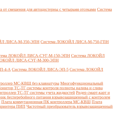
т смешения для автоцистерны с четырьмя отсеками
Система
ЙЛ ЛИСА-М-350-ЭПН
Система ЛОКОЙЛ ЛИСА-М-750-ГПН
тема ЛОКОЙЛ ЛИСА-СУГ-М-150-ЭПН
Система ЛОКОЙЛ
ЛОКОЙЛ ЛИСА-СУГ-М-300-ЭПН
П-4-А
Система ЛОКОЙЛ ЛИСА-ЭП-5
Система ЛОКОЙЛ
роллер МС-КВШ без клавиатуры
Многофункциональный
онитор ТС-ТГ системы контроля полноты налива и слива
нтроллер ТС-ТГ системы учета жидкостей
Ридер смарт-карт и
ник бесперебойного питания взрывозащищенный с контролем
Д
Плата коммутационная ПК контроллера МС-КВШ
Плата
 принтера ПИП
Частотный преобразователь взрывозащищенный