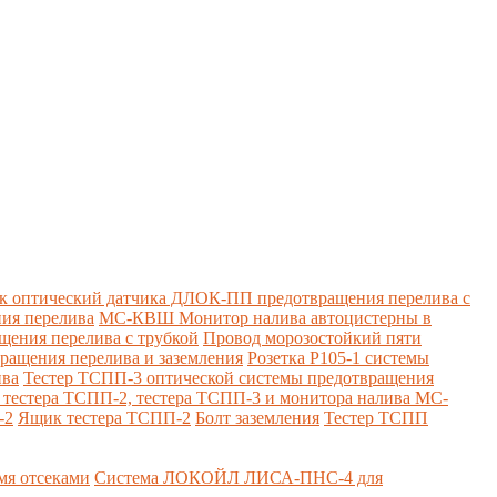
к оптический датчика ДЛОК-ПП предотвращения перелива с
ия перелива
МС-КВШ Монитор налива автоцистерны в
ения перелива с трубкой
Провод морозостойкий пяти
вращения перелива и заземления
Розетка Р105-1 системы
ива
Тестер ТСПП-3 оптической системы предотвращения
я тестера ТСПП-2, тестера ТСПП-3 и монитора налива МС-
-2
Ящик тестера ТСПП-2
Болт заземления
Тестер ТСПП
я отсеками
Система ЛОКОЙЛ ЛИСА-ПНС-4 для