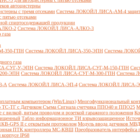
-5 для автоцистерны с пятью отсеками
секов автоцистерны
терны с тремя отсеками
Система ЛОКОЙЛ ЛИСА-AM-4 защита о
 пятью отсеками
анной спиртосодержащей продукции
АЛКО-2
Система ЛОКОЙЛ ЛИСА-АЛКО-3
 газа
в
М-350-ГПН
Система ЛОКОЙЛ ЛИСА-350-ЭПН
Система ЛОКО
дного газа
СА-СУГ-У-ЭПН
Система ЛОКОЙЛ ЛИСА-СУГ-М-150-ГПН
Сис
200-ЭПН
Система ЛОКОЙЛ ЛИСА-СУГ-М-300-ГПН
Система 
3-А
Система ЛОКОЙЛ ЛИСА-ЭП-4
Система ЛОКОЙЛ ЛИСА-Э
платным компьютером (Win/Linux)
Многофункциональный конт
р ТС-ТГ с Датчиком Съема Сигнала счетчика ППО40 и ППО25
М
с вилкой, витым проводом и розеткой гаражного положения
Ко
ащищенный
Табло информационное ТИ взрывозащищенное
Источ
КВ-GPS II с открытым протоколом
Модуль ввода датчиков МВ
ионная ПТК контроллера МС-КВШ
Преобразователь интерфейса
 корпусе IP68