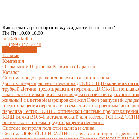
Как сделать транспортировку жидкости безопасной?
Пн-Пт: 10.00-18.00
info@lockoil.ru
+7 (499) 347-56-48
Заказать звонок
Главная
Компания
О компании
Партнеры
Реквизиты
Гарантии
Каталог
Система предотвращения перелива автоцистерны
Датчик предотвращения перелива ДЛОК-ПП
Наконечник опти
трубкой
Датчик предотвращения перелива ДЛОК-ПП поплавк
комплекте с вилкой, витым проводом и розеткой гаражного по
жильный с цветовой маркировкой жил
Ключ радиусный для да
предотвращения перелива и заземления с встроенным 'интерло
перелива
Тестер ТСПП-3 оптической системы предотвращения 
КВШ
Вилка В105-1 металлический для тестера ТСПП-2, ТСП
оптической системы предотвращения перелива
Cистема контроля полноты налива и слива
Система ЛОКОЙЛ ЛИСА-ПНС-2 для автоцистерны с двумя от