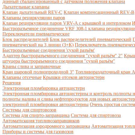
донный сбалансированный с датчиком положения клапана
Дыхательные клапаны
Клапан дыхательный REV-C
Клапан компенсационный REV-B
Клапаны рециркуляции паров
Клапан рециркуляции паров VRV-A с крышкой и интерлоком
И
Быстроразъемное соединение VRF 308-1 клапана рециркуляции
Переключатели пневматические
Блок распределителей
Блок распределителей пневматический
П
пневматический на 3 линии (3+К)
Переключатель пневматическ
Быстроразъемные соединения 'сухой разъём'
Адаптер быстроразъемного соединения "сухой разъём" 2"
Крыш
штуцера быстрораъемного соединения "сухой разъём"
Краны слива и заправочные
Кран шаровой полнопроходной 3"
Топливораздаточный кран A
Клапаны отсечные
Крышки отсеков автоцистерн
Решения
Электронная пломбировка автоцистерн
Электронная пломбировка автоцистерны и контроль полноты н
полноты налива и слива нефтепродуктов для новых автоцисте
электронной пломбировки автоцистерны
Очень простая систе
Системы для спиртовозов
Система для спирто-заправщика
Система для спиртовоза
Автоматизация топливозаправщиков
Автоматизация аэродромного заправщика
Автоматизация топли
Приборы и системы для газовозов