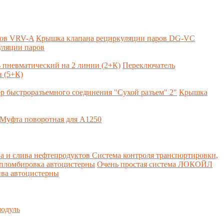
ров VRV-A
Крышка клапана рециркуляции паров DG-VC
уляции паров
 пневматический на 2 линии (2+К)
Переключатель
 (5+К)
р быстроразъемного соединения "Сухой разъем" 2"
Крышка
Муфта поворотная для А1250
а и слива нефтепродуктов
Система контроля транспортировки,
 пломбировка автоцистерны
Очень простая система ЛОКОЙЛ
ва автоцистерны
одуль