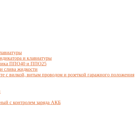
лавиатуры
дикатора и клавиатуры
тчика ППО40 и ППО25
и слива жидкости
 с вилкой, витым проводом и розеткой гаражного положения
й
ный с контролем заряда АКБ