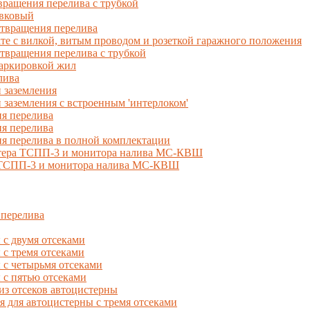
ращения перелива с трубкой
вковый
твращения перелива
 с вилкой, витым проводом и розеткой гаражного положения
вращения перелива с трубкой
маркировкой жил
лива
 заземления
 заземления с встроенным 'интерлоком'
я перелива
я перелива
я перелива в полной комплектации
естера ТСПП-3 и монитора налива МС-КВШ
, ТСПП-3 и монитора налива МС-КВШ
 перелива
с двумя отсеками
 тремя отсеками
с четырьмя отсеками
с пятью отсеками
из отсеков автоцистерны
ля автоцистерны с тремя отсеками