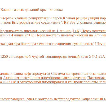
Клапан малых дыханий крышки люка
нтерлок клапана рециркуляции паров
Клапан рециркуляции па
 паров
Быстроразъемное соединение VRF-308-2 клапана рецирк
ереключатель пневматический на 1 линию (1+К)
Переключатель
ий на 4 линии (4+К)
Переключатель пневматический на 5 линии
ка адаптера быстроразъемного соединения 'сухой разъем'
Штуце
1250 с поворотной муфтой
Топливораздаточный кран ZYQ-25A
алива и слива нефтепродуктов
Система контроля полноты налив
рн
Активная электронная пломбировка автоцистерны
Пассивная
ма ЛОКОЙЛ электронной пломбировки и контроля полноты нали
возаправщика , учет и контроль нефтепродуктов
Заправочный м