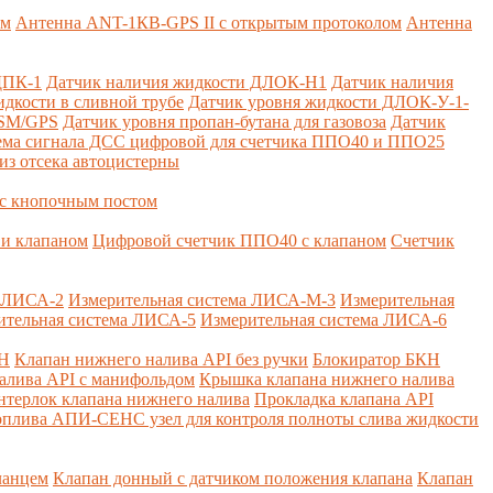
ем
Антенна ANT-1КВ-GPS II с открытым протоколом
Антенна
ДПК-1
Датчик наличия жидкости ДЛОК-Н1
Датчик наличия
дкости в сливной трубе
Датчик уровня жидкости ДЛОК-У-1-
GSM/GPS
Датчик уровня пропан-бутана для газовоза
Датчик
ема сигнала ДСС цифровой для счетчика ППО40 и ППО25
из отсека автоцистерны
с кнопочным постом
и клапаном
Цифровой счетчик ППО40 с клапаном
Счетчик
а ЛИСА-2
Измерительная система ЛИСА-М-3
Измерительная
ительная система ЛИСА-5
Измерительная система ЛИСА-6
КН
Клапан нижнего налива API без ручки
Блокиратор БКН
алива API с манифольдом
Крышка клапана нижнего налива
нтерлок клапана нижнего налива
Прокладка клапана API
оплива
АПИ-СЕНС узел для контроля полноты слива жидкости
ланцем
Клапан донный с датчиком положения клапана
Клапан