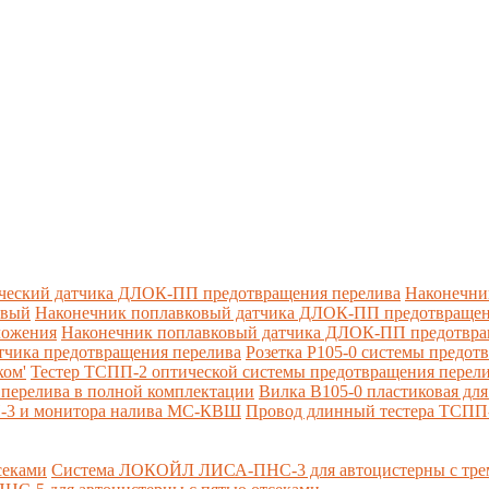
ческий датчика ДЛОК-ПП предотвращения перелива
Наконечни
овый
Наконечник поплавковый датчика ДЛОК-ПП предотвращен
ложения
Наконечник поплавковый датчика ДЛОК-ПП предотвращ
тчика предотвращения перелива
Розетка Р105-0 системы предот
ком'
Тестер ТСПП-2 оптической системы предотвращения перел
перелива в полной комплектации
Вилка В105-0 пластиковая дл
П-3 и монитора налива МС-КВШ
Провод длинный тестера ТСПП
секами
Система ЛОКОЙЛ ЛИСА-ПНС-3 для автоцистерны с трем