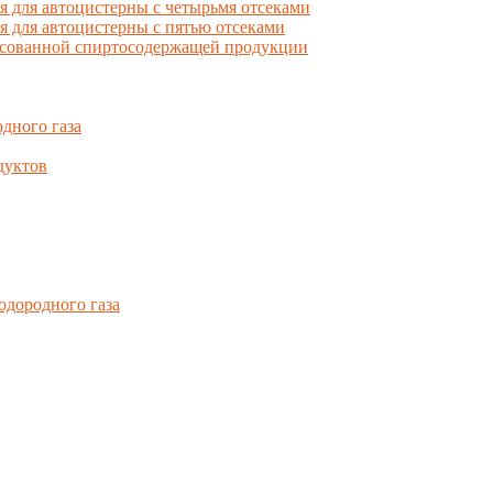
для автоцистерны с четырьмя отсеками
для автоцистерны с пятью отсеками
фасованной спиртосодержащей продукции
дного газа
дуктов
одородного газа