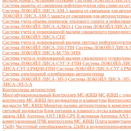
автоцистерны с четырьмя отсеками
Система ЛОКОЙЛ ЛИСА-ПНС
Система защиты от смешения нефтепродуктов при сливе из от
Система ЛОКОЙЛ ЛИСА-AM-3 защита от смешения для автоцис
ЛОКОЙЛ ЛИСА-AM-5 защита от смешения для автоцистерны с
Система учета объема перевозок этилового спирта и нефасов
Система ЛОКОЙЛ ЛИСА-AЛКО-1
Система ЛОКОЙЛ ЛИСА-
Система учета и дозированной выдачи сжиженного природного
Система ЛОКОЙЛ ЛИСА-СПГ
Система учета и дозированной выдачи светлых нефтепродукто
Система ЛОКОЙЛ ЛИСА-350-ГПН
Система ЛОКОЙЛ ЛИСА-
Система ЛОКОЙЛ ЛИСА-М-750-ЭПН
Система учета и дозированной выдачи сжиженного углеводоро
Система ЛОКОЙЛ ЛИСА-СУГ-У-ГПН
Система ЛОКОЙЛ-ЛИ
ЛИСА-СУГ-LPM200-ГПН
Система ЛОКОЙЛ ЛИСА-СУГ-LPM
Система электронной пломбировки автоцистерны
Система ЛОКОЙЛ ЛИСА-ЭП-3
Система ЛОКОЙЛ ЛИСА-ЭП-
ЛИСА-ЭП-5-А
Контроллеры автоцистерн
Многофункциональный Контроллер МС-КВШ
МС-КВШ с одно
контроллер МС-КВШ без индикатора и клавиатуры
Контролле
жидкости
МС-КВШ Монитор налива автоцистерны в комплекте 
световой индикатор
Блок питания и плавного пуска взрывоз
заряда АКБ
Антенна ANT-1КВ-GPS II активная
Антенна ANT-1
коммутационная ПЧК контроллера МС-КВШ
Плата коммутац
15кВт
Частотный преобразователь 22кВт в водонепроницаемом