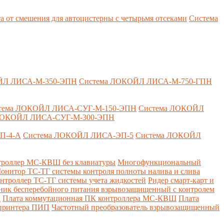
т смешения для автоцистерны с четырьмя отсеками
Система
ЙЛ ЛИСА-М-350-ЭПН
Система ЛОКОЙЛ ЛИСА-М-750-ГПН
тема ЛОКОЙЛ ЛИСА-СУГ-М-150-ЭПН
Система ЛОКОЙЛ
ЛОКОЙЛ ЛИСА-СУГ-М-300-ЭПН
П-4-А
Система ЛОКОЙЛ ЛИСА-ЭП-5
Система ЛОКОЙЛ
роллер МС-КВШ без клавиатуры
Многофункциональный
онитор ТС-ТГ системы контроля полноты налива и слива
нтроллер ТС-ТГ системы учета жидкостей
Ридер смарт-карт и
ник бесперебойного питания взрывозащищенный с контролем
Д
Плата коммутационная ПК контроллера МС-КВШ
Плата
 принтера ПИП
Частотный преобразователь взрывозащищенный