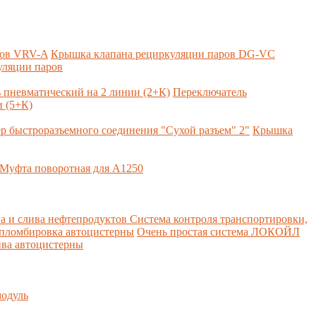
ров VRV-A
Крышка клапана рециркуляции паров DG-VC
уляции паров
 пневматический на 2 линии (2+К)
Переключатель
 (5+К)
р быстроразъемного соединения "Сухой разъем" 2"
Крышка
Муфта поворотная для А1250
а и слива нефтепродуктов
Система контроля транспортировки,
 пломбировка автоцистерны
Очень простая система ЛОКОЙЛ
ва автоцистерны
одуль