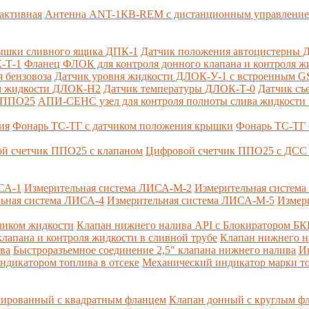
активная
Антенна ANT-1КВ-REM c дистанционным управлени
ышки сливного ящика ДПК-1
Датчик положения автоцистерны 
-Т-1
Фланец ФЛОК для контроля донного клапана и контроля жи
 бензовоза
Датчик уровня жидкости ДЛОК-У-1 с встроенным 
ом жидкости ДЛОК-Н2
Датчик температуры ДЛОК-Т-0
Датчик съ
и ППО25
АПИ-СЕНС узел для контроля полноты слива жидкости 
ия
Фонарь ТС-ТГ с датчиком положения крышки
Фонарь ТС-ТГ 
й счетчик ППО25 с клапаном
Цифровой счетчик ППО25 с ДСС 
СА-1
Измерительная система ЛИСА-М-2
Измерительная систем
ьная система ЛИСА-4
Измерительная система ЛИСА-М-5
Измер
чиком жидкости
Клапан нижнего налива API с Блокиратором Б
лапана и контроля жидкости в сливной трубе
Клапан нижнего н
ва
Быстроразъемное соединение 2,5" клапана нижнего налива
И
ндикатором топлива в отсеке
Механический индикатор марки т
сированный с квадратным фланцем
Клапан донный с круглым ф