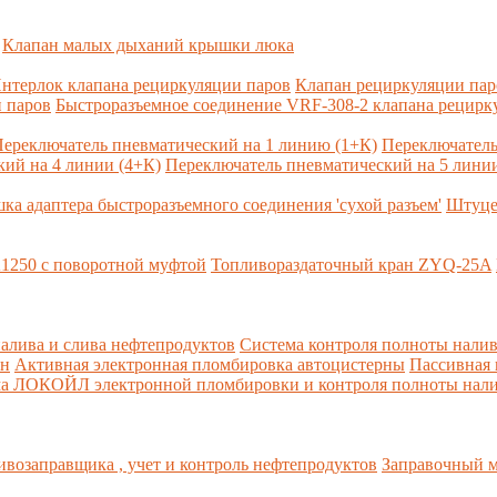
Клапан малых дыханий крышки люка
нтерлок клапана рециркуляции паров
Клапан рециркуляции па
 паров
Быстроразъемное соединение VRF-308-2 клапана рецирк
ереключатель пневматический на 1 линию (1+К)
Переключатель
ий на 4 линии (4+К)
Переключатель пневматический на 5 линии
ка адаптера быстроразъемного соединения 'сухой разъем'
Штуце
1250 с поворотной муфтой
Топливораздаточный кран ZYQ-25A
алива и слива нефтепродуктов
Система контроля полноты налив
рн
Активная электронная пломбировка автоцистерны
Пассивная
ма ЛОКОЙЛ электронной пломбировки и контроля полноты нали
возаправщика , учет и контроль нефтепродуктов
Заправочный м