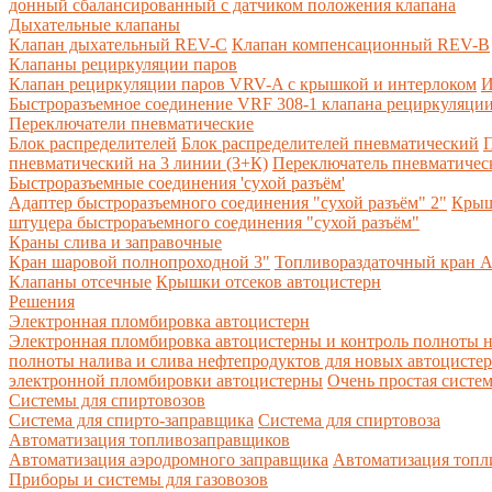
донный сбалансированный с датчиком положения клапана
Дыхательные клапаны
Клапан дыхательный REV-C
Клапан компенсационный REV-B
Клапаны рециркуляции паров
Клапан рециркуляции паров VRV-A с крышкой и интерлоком
И
Быстроразъемное соединение VRF 308-1 клапана рециркуляции
Переключатели пневматические
Блок распределителей
Блок распределителей пневматический
П
пневматический на 3 линии (3+К)
Переключатель пневматическ
Быстроразъемные соединения 'сухой разъём'
Адаптер быстроразъемного соединения "сухой разъём" 2"
Крыш
штуцера быстрораъемного соединения "сухой разъём"
Краны слива и заправочные
Кран шаровой полнопроходной 3"
Топливораздаточный кран A
Клапаны отсечные
Крышки отсеков автоцистерн
Решения
Электронная пломбировка автоцистерн
Электронная пломбировка автоцистерны и контроль полноты н
полноты налива и слива нефтепродуктов для новых автоцисте
электронной пломбировки автоцистерны
Очень простая систе
Системы для спиртовозов
Система для спирто-заправщика
Система для спиртовоза
Автоматизация топливозаправщиков
Автоматизация аэродромного заправщика
Автоматизация топли
Приборы и системы для газовозов