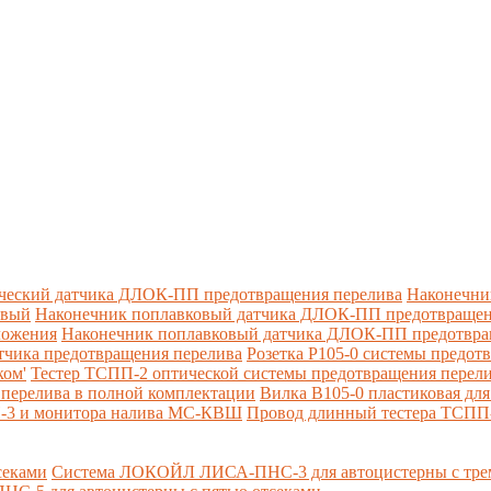
ческий датчика ДЛОК-ПП предотвращения перелива
Наконечни
овый
Наконечник поплавковый датчика ДЛОК-ПП предотвращен
ложения
Наконечник поплавковый датчика ДЛОК-ПП предотвращ
тчика предотвращения перелива
Розетка Р105-0 системы предот
ком'
Тестер ТСПП-2 оптической системы предотвращения перел
перелива в полной комплектации
Вилка В105-0 пластиковая дл
П-3 и монитора налива МС-КВШ
Провод длинный тестера ТСПП
секами
Система ЛОКОЙЛ ЛИСА-ПНС-3 для автоцистерны с трем