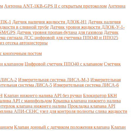
ем
Антенна ANT-1КВ-GPS II с открытым протоколом
Антенна
ДПК-1
Датчик наличия жидкости ДЛОК-Н1
Датчик наличия
дкости в сливной трубе
Датчик уровня жидкости ДЛОК-У-1-
GSM/GPS
Датчик уровня пропан-бутана для газовоза
Датчик
ема сигнала ДСС цифровой для счетчика ППО40 и ППО25
из отсека автоцистерны
с кнопочным постом
и клапаном
Цифровой счетчик ППО40 с клапаном
Счетчик
а ЛИСА-2
Измерительная система ЛИСА-М-3
Измерительная
ительная система ЛИСА-5
Измерительная система ЛИСА-6
КН
Клапан нижнего налива API без ручки
Блокиратор БКН
алива API с манифольдом
Крышка клапана нижнего налива
нтерлок клапана нижнего налива
Прокладка клапана API
оплива
АПИ-СЕНС узел для контроля полноты слива жидкости
ланцем
Клапан донный с датчиком положения клапана
Клапан