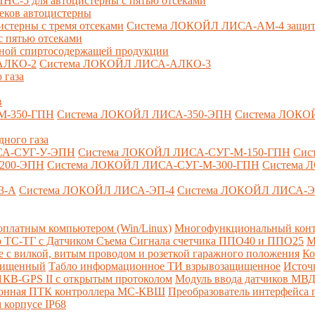
-5 для автоцистерны с пятью отсеками
секов автоцистерны
терны с тремя отсеками
Система ЛОКОЙЛ ЛИСА-AM-4 защита о
 пятью отсеками
анной спиртосодержащей продукции
АЛКО-2
Система ЛОКОЙЛ ЛИСА-АЛКО-3
 газа
в
М-350-ГПН
Система ЛОКОЙЛ ЛИСА-350-ЭПН
Система ЛОКО
дного газа
СА-СУГ-У-ЭПН
Система ЛОКОЙЛ ЛИСА-СУГ-М-150-ГПН
Сис
200-ЭПН
Система ЛОКОЙЛ ЛИСА-СУГ-М-300-ГПН
Система 
3-А
Система ЛОКОЙЛ ЛИСА-ЭП-4
Система ЛОКОЙЛ ЛИСА-Э
платным компьютером (Win/Linux)
Многофункциональный конт
р ТС-ТГ с Датчиком Съема Сигнала счетчика ППО40 и ППО25
М
с вилкой, витым проводом и розеткой гаражного положения
Ко
ащищенный
Табло информационное ТИ взрывозащищенное
Источ
КВ-GPS II с открытым протоколом
Модуль ввода датчиков МВ
ионная ПТК контроллера МС-КВШ
Преобразователь интерфейса
 корпусе IP68