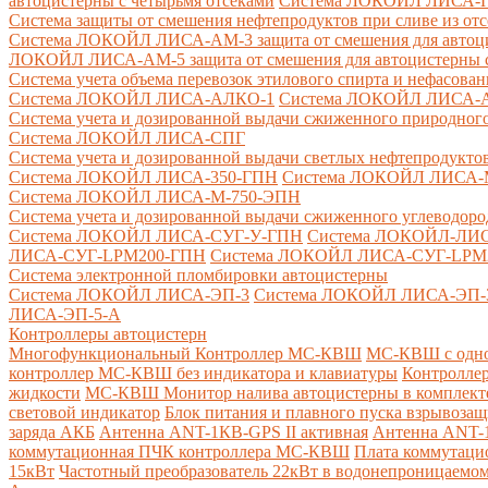
автоцистерны с четырьмя отсеками
Система ЛОКОЙЛ ЛИСА-ПНС
Система защиты от смешения нефтепродуктов при сливе из от
Система ЛОКОЙЛ ЛИСА-AM-3 защита от смешения для автоцис
ЛОКОЙЛ ЛИСА-AM-5 защита от смешения для автоцистерны с
Система учета объема перевозок этилового спирта и нефасов
Система ЛОКОЙЛ ЛИСА-AЛКО-1
Система ЛОКОЙЛ ЛИСА-
Система учета и дозированной выдачи сжиженного природного
Система ЛОКОЙЛ ЛИСА-СПГ
Система учета и дозированной выдачи светлых нефтепродукто
Система ЛОКОЙЛ ЛИСА-350-ГПН
Система ЛОКОЙЛ ЛИСА-
Система ЛОКОЙЛ ЛИСА-М-750-ЭПН
Система учета и дозированной выдачи сжиженного углеводоро
Система ЛОКОЙЛ ЛИСА-СУГ-У-ГПН
Система ЛОКОЙЛ-ЛИ
ЛИСА-СУГ-LPM200-ГПН
Система ЛОКОЙЛ ЛИСА-СУГ-LPM
Система электронной пломбировки автоцистерны
Система ЛОКОЙЛ ЛИСА-ЭП-3
Система ЛОКОЙЛ ЛИСА-ЭП-
ЛИСА-ЭП-5-А
Контроллеры автоцистерн
Многофункциональный Контроллер МС-КВШ
МС-КВШ с одно
контроллер МС-КВШ без индикатора и клавиатуры
Контролле
жидкости
МС-КВШ Монитор налива автоцистерны в комплекте 
световой индикатор
Блок питания и плавного пуска взрывоз
заряда АКБ
Антенна ANT-1КВ-GPS II активная
Антенна ANT-1
коммутационная ПЧК контроллера МС-КВШ
Плата коммутац
15кВт
Частотный преобразователь 22кВт в водонепроницаемом