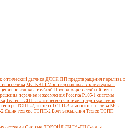
к оптический датчика ДЛОК-ПП предотвращения перелива с
ия перелива
МС-КВШ Монитор налива автоцистерны в
ения перелива с трубкой
Провод морозостойкий пяти
вращения перелива и заземления
Розетка Р105-1 системы
ива
Тестер ТСПП-3 оптической системы предотвращения
я тестера ТСПП-2, тестера ТСПП-3 и монитора налива МС-
-2
Ящик тестера ТСПП-2
Болт заземления
Тестер ТСПП
я отсеками
Система ЛОКОЙЛ ЛИСА-ПНС-4 для