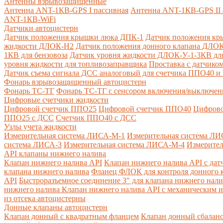
Антенны взрывозащищенные
Антенна ANT-1КВ-GPS I пассивная
Антенна ANT-1КВ-GPS II 
ANT-1КВ-WiFi
Датчики автоцистерн
Датчик положения крышки люка ДПК-1
Датчик положения кр
жидкости ДЛОК-Н2
Датчик положения донного клапана ДЛОК
1КВ для бензовоза
Датчик уровня жидкости ДЛОК-У-1-3КВ для
уровня жидкости для топливозаправщика
Проставка с датчик
Датчик съема сигнала ДСС аналоговый для счетчика ППО40 
Фонарь взрывозащищенный автоцистерн
Фонарь ТС-ТГ
Фонарь ТС-ТГ с сенсором включения/выключен
Цифровые счетчики жидкости
Цифровой счетчик ППО25
Цифровой счетчик ППО40
Цифрово
ППО25 с ДСС
Счетчик ППО40 с ДСС
Узлы учета жидкости
Измерительная система ЛИСА-М-1
Измерительная система ЛИ
система ЛИСА-3
Измерительная система ЛИСА-М-4
Измерител
API клапаны нижнего налива
Клапан нижнего налива API
Клапан нижнего налива API с дат
клапана нижнего налива
Фланец ФЛОК для контроля донного к
API
Быстроразъемное соединение 3" для клапана нижнего нали
нижнего налива
Клапан нижнего налива API с механическим и
из отсека автоцистерны
Донные клапаны автоцистерн
Клапан донный с квадратным фланцем
Клапан донный сбалан