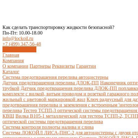
Как сделать транспортировку жидкости безопасной?
Пн-Пт: 10.00-18.00
info@lockoil.ru
+7 (499) 347-56-48
Заказать звонок
Главная
Компания
О компании
Партнеры
Реквизиты
Гарантии
Каталог
Система предотвращения перелива автоцистерны
Датчик предотвращения перелива ДЛОК-ПП
Наконечник опти
трубкой
Датчик предотвращения перелива ДЛОК-ПП поплавк
комплекте с вилкой, витым проводом и розеткой гаражного по
жильный с цветовой маркировкой жил
Ключ радиусный для да
предотвращения перелива и заземления с встроенным 'интерло
перелива
Тестер ТСПП-3 оптической системы предотвращения 
КВШ
Вилка В105-1 металлический для тестера ТСПП-2, ТСП
оптической системы предотвращения перелива
Cистема контроля полноты налива и слива
Система ЛОКОЙЛ ЛИСА-ПНС-2 для автоцистерны с двумя от