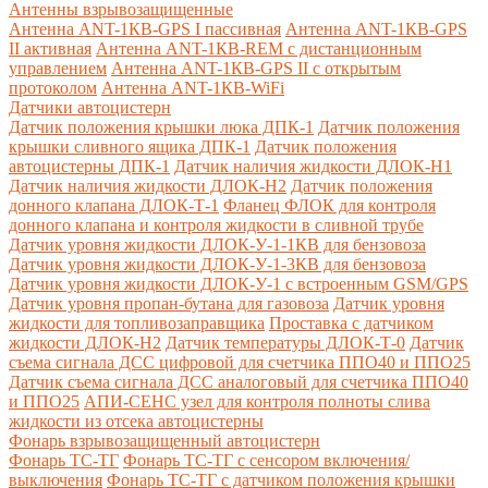
Антенны взрывозащищенные
Антенна ANT-1КВ-GPS I пассивная
Антенна ANT-1КВ-GPS
II активная
Антенна ANT-1КВ-REM c дистанционным
управлением
Антенна ANT-1КВ-GPS II с открытым
протоколом
Антенна ANT-1КВ-WiFi
Датчики автоцистерн
Датчик положения крышки люка ДПК-1
Датчик положения
крышки сливного ящика ДПК-1
Датчик положения
автоцистерны ДПК-1
Датчик наличия жидкости ДЛОК-Н1
Датчик наличия жидкости ДЛОК-Н2
Датчик положения
донного клапана ДЛОК-Т-1
Фланец ФЛОК для контроля
донного клапана и контроля жидкости в сливной трубе
Датчик уровня жидкости ДЛОК-У-1-1КВ для бензовоза
Датчик уровня жидкости ДЛОК-У-1-3КВ для бензовоза
Датчик уровня жидкости ДЛОК-У-1 с встроенным GSM/GPS
Датчик уровня пропан-бутана для газовоза
Датчик уровня
жидкости для топливозаправщика
Проставка с датчиком
жидкости ДЛОК-Н2
Датчик температуры ДЛОК-Т-0
Датчик
съема сигнала ДСС цифровой для счетчика ППО40 и ППО25
Датчик съема сигнала ДСС аналоговый для счетчика ППО40
и ППО25
АПИ-СЕНС узел для контроля полноты слива
жидкости из отсека автоцистерны
Фонарь взрывозащищенный автоцистерн
Фонарь ТС-ТГ
Фонарь ТС-ТГ с сенсором включения/
выключения
Фонарь ТС-ТГ с датчиком положения крышки