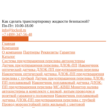
Как сделать транспортировку жидкости безопасной?
Пн-Пт: 10.00-18.00
info@lockoil.ru
+7 (499) 347-56-48
Заказать звонок
Главная
Компания
О компании
Партнеры
Реквизиты
Гарантии
Каталог
Система предотвращения перелива автоцистерны
Датчик предотвращения перелива ДЛОК-ПП
Наконечник
оптический датчика ДЛОК-ПП предотвращения перелива
Наконечник оптический датчика ДЛОК-ПП предотвращения
перелива с трубкой
Датчик предотвращения перелива ДЛОК-
ПП поплавковый
Наконечник поплавковый датчика ДЛОК-
ПП предотвращения перелива
МС-КВШ Монитор налива
автоцистерны в комплекте с вилкой, витым проводом и
розеткой гаражного положения
Наконечник поплавковый
датчика ДЛОК-ПП предотвращения перелива с трубкой
Провод морозостойкий пяти жильный с цветовой