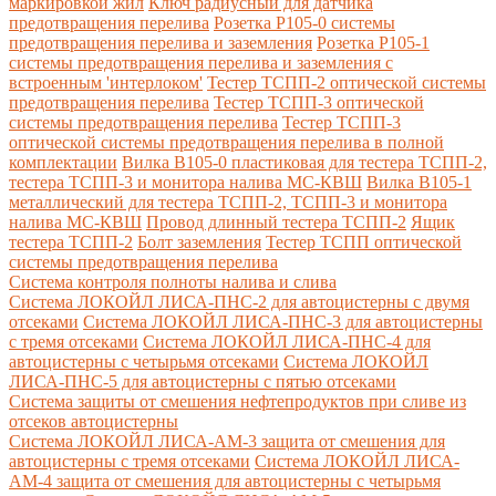
маркировкой жил
Ключ радиусный для датчика
предотвращения перелива
Розетка Р105-0 системы
предотвращения перелива и заземления
Розетка Р105-1
системы предотвращения перелива и заземления с
встроенным 'интерлоком'
Тестер ТСПП-2 оптической системы
предотвращения перелива
Тестер ТСПП-3 оптической
системы предотвращения перелива
Тестер ТСПП-3
оптической системы предотвращения перелива в полной
комплектации
Вилка В105-0 пластиковая для тестера ТСПП-2,
тестера ТСПП-3 и монитора налива МС-КВШ
Вилка В105-1
металлический для тестера ТСПП-2, ТСПП-3 и монитора
налива МС-КВШ
Провод длинный тестера ТСПП-2
Ящик
тестера ТСПП-2
Болт заземления
Тестер ТСПП оптической
системы предотвращения перелива
Cистема контроля полноты налива и слива
Система ЛОКОЙЛ ЛИСА-ПНС-2 для автоцистерны с двумя
отсеками
Система ЛОКОЙЛ ЛИСА-ПНС-3 для автоцистерны
с тремя отсеками
Система ЛОКОЙЛ ЛИСА-ПНС-4 для
автоцистерны с четырьмя отсеками
Система ЛОКОЙЛ
ЛИСА-ПНС-5 для автоцистерны с пятью отсеками
Система защиты от смешения нефтепродуктов при сливе из
отсеков автоцистерны
Система ЛОКОЙЛ ЛИСА-AM-3 защита от смешения для
автоцистерны с тремя отсеками
Система ЛОКОЙЛ ЛИСА-
AM-4 защита от смешения для автоцистерны с четырьмя