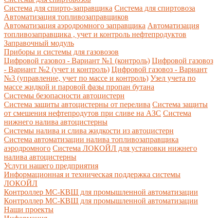
Система для спирто-заправщика
Система для спиртовоза
Автоматизация топливозаправщиков
Автоматизация аэродромного заправщика
Автоматизация
топливозаправщика , учет и контроль нефтепродуктов
Заправочный модуль
Приборы и системы для газовозов
Цифровой газовоз - Вариант №1 (контроль)
Цифровой газовоз
- Вариант №2 (учет и контроль)
Цифровой газовоз - Вариант
№3 (управление, учет по массе и контроль)
Узел учета по
массе жидкой и паровой фазы пропан бутана
Системы безопасности автоцистерн
Система защиты автоцистерны от перелива
Система защиты
от смешения нефтепродутов при сливе на АЗС
Система
нижнего налива автоцистерны
Системы налива и слива жидкости из автоцистерн
Система автоматизации налива топливозаправщика
аэродромного
Система ЛОКОЙЛ для установки нижнего
налива автоцистерны
Услуги нашего предприятия
Информационная и техническая поддержка системы
ЛОКОЙЛ
Контроллер МС-КВШ для промышленной автоматизации
Контроллер МС-КВШ для промышленной автоматизации
Наши проекты