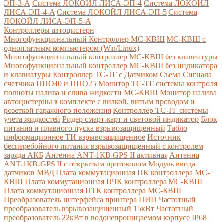
ЭП-3-А
Система ЛОКОЙЛ ЛИСА-ЭП-4
Система ЛОКОЙЛ
ЛИСА-ЭП-4-А
Система ЛОКОЙЛ ЛИСА-ЭП-5
Система
ЛОКОЙЛ ЛИСА-ЭП-5-А
Контроллеры автоцистерн
Многофункциональный Контроллер МС-КВШ
МС-КВШ с
одноплатным компьютером (Win/Linux)
Многофункциональный контроллер МС-КВШ без клавиатуры
Многофункциональный контроллер МС-КВШ без индикатора
и клавиатуры
Контроллер ТС-ТГ с Датчиком Съема Сигнала
счетчика ППО40 и ППО25
Монитор ТС-ТГ системы контроля
полноты налива и слива жидкости
МС-КВШ Монитор налива
автоцистерны в комплекте с вилкой, витым проводом и
розеткой гаражного положения
Контроллер ТС-ТГ системы
учета жидкостей
Ридер смарт-карт и световой индикатор
Блок
питания и плавного пуска взрывозащищенный
Табло
информационное ТИ взрывозащищенное
Источник
бесперебойного питания взрывозащищенный с контролем
заряда АКБ
Антенна ANT-1КВ-GPS II активная
Антенна
ANT-1КВ-GPS II с открытым протоколом
Модуль ввода
датчиков МВД
Плата коммутационная ПК контроллера МС-
КВШ
Плата коммутационная ПЧК контроллера МС-КВШ
Плата коммутационная ПТК контроллера МС-КВШ
Преобразователь интерфейса принтера ПИП
Частотный
преобразователь взрывозащищенный 15кВт
Частотный
преобразователь 22кВт в водонепроницаемом корпусе IP68