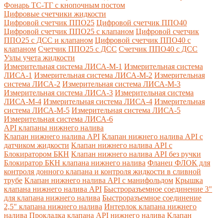
Фонарь ТС-ТГ с кнопочным постом
Цифровые счетчики жидкости
Цифровой счетчик ППО25
Цифровой счетчик ППО40
Цифровой счетчик ППО25 с клапаном
Цифровой счетчик
ППО25 с ДСС и клапаном
Цифровой счетчик ППО40 с
клапаном
Счетчик ППО25 с ДСС
Счетчик ППО40 с ДСС
Узлы учета жидкости
Измерительная система ЛИСА-М-1
Измерительная система
ЛИСА-1
Измерительная система ЛИСА-М-2
Измерительная
система ЛИСА-2
Измерительная система ЛИСА-М-3
Измерительная система ЛИСА-3
Измерительная система
ЛИСА-М-4
Измерительная система ЛИСА-4
Измерительная
система ЛИСА-М-5
Измерительная система ЛИСА-5
Измерительная система ЛИСА-6
API клапаны нижнего налива
Клапан нижнего налива API
Клапан нижнего налива API с
датчиком жидкости
Клапан нижнего налива API с
Блокиратором БКН
Клапан нижнего налива API без ручки
Блокиратор БКН клапана нижнего налива
Фланец ФЛОК для
контроля донного клапана и контроля жидкости в сливной
трубе
Клапан нижнего налива API с манифольдом
Крышка
клапана нижнего налива API
Быстроразъемное соединение 3"
для клапана нижнего налива
Быстроразъемное соединение
2,5" клапана нижнего налива
Интерлок клапана нижнего
налива
Прокладка клапана API нижнего налива
Клапан