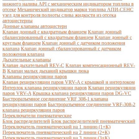
нижнего налива API с механическим индикатором топлива в
отсеке
Механический индикатор марки топлива
АПИ-СЕНС
узел для контроля полноты слива жидкости из отсека
автоцистерны
Донные клапаны автоцистерн
Клапан донный с квадратным фланцем
Клапан донный
сбалансированный с квадратным фланцем
Клапан донный с
круглым фланцем
Клапан донный с датчиком положения
клапана
Клапан донный сбалансированный с датчиком
положения клапана
Дыхательные клапаны
Клапан дыхательный REV-C
Клапан компенсационный REV-
B
Клапан малых дыханий крышки люка
Клапаны рециркуляции паров
Клапан рециркуляции паров VRV-A с крышкой и интерлоком
Интерлок клапана рециркуляции паров
Клапан рециркуляции
паров VRV-A
Крышка клапана рециркуляции паров DG-VC
Быстроразъемное соединение VRF 308-1 клапана
рециркуляции паров
Быстроразъемное соединение VRF-308-2
клапана рециркуляции паров
Переключатели пневматические
Блок распределителей
Блок распределителей пневматический
Переключатель пневматический на 1 линию (1+К)
Переключатель пневматический на 2 линии (2+К)
Переключатель пневматический на 3 линии (3+К)