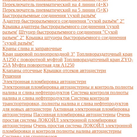
Переключатель пневматический на 4 линии (4+К)
Переключатель пневматический на 5 линии (5+К)
Быстроразъемные соединения 'сухой разъём'
Адаптер быстроразъемного соединения "сухой разъём" 2"
Крышка адаптера быстроразъемного соединения 'сухой
разъем'
Штуцер быстроразъемного соединения "Сухой
разъем" 2"
Крышка штуцера быстрораъемного соединения
"сухой разъём"
Краны слива и заправочные
Кран шаровой полнопроходной 3"
Топливораздаточный кран
A1250 с поворотной муфтой
Топливораздаточный кран ZYQ-
25A
Муфта поворотная для А1250
Клапаны отсечные
Крышки отсеков автоцистерн
Решения
Электронная пломбировка автоцистерн
Электронная пломбировка автоцистерны и контроль полноты
налива и слива нефтепродуктов
Система контроля полноты
налива и слива нефтепродуктов
Система контроля
транспортировки, полноты налива и слива нефтепродуктов
для новых автоцистерн
Активная электронная пломбировка
автоцистерны
Пассивная пломбировка автоцистерны
Очень
простая система ЛОКОЙЛ электронной пломбировки
автоцистерны
Очень простая система ЛОКОЙЛ электронной
пломбировки и контроля полноты налива автоцистерны
Системы для спиртовозов