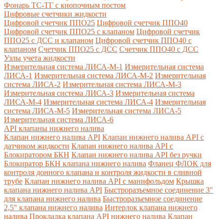
Фонарь ТС-ТГ с кнопочным постом
Цифровые счетчики жидкости
Цифровой счетчик ППО25
Цифровой счетчик ППО40
Цифровой счетчик ППО25 с клапаном
Цифровой счетчик
ППО25 с ДСС и клапаном
Цифровой счетчик ППО40 с
клапаном
Счетчик ППО25 с ДСС
Счетчик ППО40 с ДСС
Узлы учета жидкости
Измерительная система ЛИСА-М-1
Измерительная система
ЛИСА-1
Измерительная система ЛИСА-М-2
Измерительная
система ЛИСА-2
Измерительная система ЛИСА-М-3
Измерительная система ЛИСА-3
Измерительная система
ЛИСА-М-4
Измерительная система ЛИСА-4
Измерительная
система ЛИСА-М-5
Измерительная система ЛИСА-5
Измерительная система ЛИСА-6
API клапаны нижнего налива
Клапан нижнего налива API
Клапан нижнего налива API с
датчиком жидкости
Клапан нижнего налива API с
Блокиратором БКН
Клапан нижнего налива API без ручки
Блокиратор БКН клапана нижнего налива
Фланец ФЛОК для
контроля донного клапана и контроля жидкости в сливной
трубе
Клапан нижнего налива API с манифольдом
Крышка
клапана нижнего налива API
Быстроразъемное соединение 3"
для клапана нижнего налива
Быстроразъемное соединение
2,5" клапана нижнего налива
Интерлок клапана нижнего
налива
Прокладка клапана API нижнего налива
Клапан