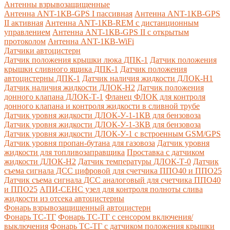
Антенны взрывозащищенные
Антенна ANT-1КВ-GPS I пассивная
Антенна ANT-1КВ-GPS
II активная
Антенна ANT-1КВ-REM c дистанционным
управлением
Антенна ANT-1КВ-GPS II с открытым
протоколом
Антенна ANT-1КВ-WiFi
Датчики автоцистерн
Датчик положения крышки люка ДПК-1
Датчик положения
крышки сливного ящика ДПК-1
Датчик положения
автоцистерны ДПК-1
Датчик наличия жидкости ДЛОК-Н1
Датчик наличия жидкости ДЛОК-Н2
Датчик положения
донного клапана ДЛОК-Т-1
Фланец ФЛОК для контроля
донного клапана и контроля жидкости в сливной трубе
Датчик уровня жидкости ДЛОК-У-1-1КВ для бензовоза
Датчик уровня жидкости ДЛОК-У-1-3КВ для бензовоза
Датчик уровня жидкости ДЛОК-У-1 с встроенным GSM/GPS
Датчик уровня пропан-бутана для газовоза
Датчик уровня
жидкости для топливозаправщика
Проставка с датчиком
жидкости ДЛОК-Н2
Датчик температуры ДЛОК-Т-0
Датчик
съема сигнала ДСС цифровой для счетчика ППО40 и ППО25
Датчик съема сигнала ДСС аналоговый для счетчика ППО40
и ППО25
АПИ-СЕНС узел для контроля полноты слива
жидкости из отсека автоцистерны
Фонарь взрывозащищенный автоцистерн
Фонарь ТС-ТГ
Фонарь ТС-ТГ с сенсором включения/
выключения
Фонарь ТС-ТГ с датчиком положения крышки