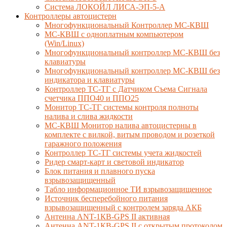
Система ЛОКОЙЛ ЛИСА-ЭП-5-А
Контроллеры автоцистерн
Многофункциональный Контроллер МС-КВШ
МС-КВШ с одноплатным компьютером
(Win/Linux)
Многофункциональный контроллер МС-КВШ без
клавиатуры
Многофункциональный контроллер МС-КВШ без
индикатора и клавиатуры
Контроллер ТС-ТГ с Датчиком Съема Сигнала
счетчика ППО40 и ППО25
Монитор ТС-ТГ системы контроля полноты
налива и слива жидкости
МС-КВШ Монитор налива автоцистерны в
комплекте с вилкой, витым проводом и розеткой
гаражного положения
Контроллер ТС-ТГ системы учета жидкостей
Ридер смарт-карт и световой индикатор
Блок питания и плавного пуска
взрывозащищенный
Табло информационное ТИ взрывозащищенное
Источник бесперебойного питания
взрывозащищенный с контролем заряда АКБ
Антенна ANT-1КВ-GPS II активная
Антенна ANT-1КВ-GPS II с открытым протоколом