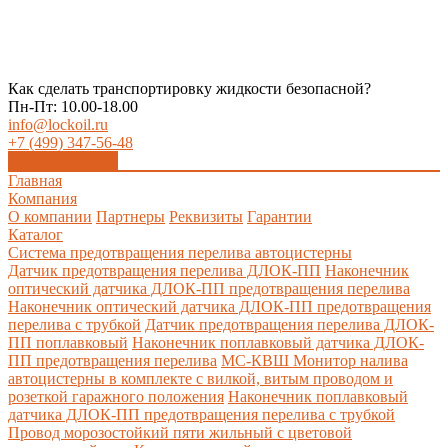
Как сделать транспортировку жидкости безопасной?
Пн-Пт: 10.00-18.00
info@lockoil.ru
+7 (499) 347-56-48
Заказать звонок
Главная
Компания
О компании
Партнеры
Реквизиты
Гарантии
Каталог
Система предотвращения перелива автоцистерны
Датчик предотвращения перелива ДЛОК-ПП
Наконечник
оптический датчика ДЛОК-ПП предотвращения перелива
Наконечник оптический датчика ДЛОК-ПП предотвращения
перелива с трубкой
Датчик предотвращения перелива ДЛОК-
ПП поплавковый
Наконечник поплавковый датчика ДЛОК-
ПП предотвращения перелива
МС-КВШ Монитор налива
автоцистерны в комплекте с вилкой, витым проводом и
розеткой гаражного положения
Наконечник поплавковый
датчика ДЛОК-ПП предотвращения перелива с трубкой
Провод морозостойкий пяти жильный с цветовой