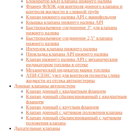
Блокиратор БКН клапана нижнего налива
Фланец ФЛОК для контроля донного клапана и
контроля жидкости в сливной трубе
Клапан нижнего налива API с манифольдом
Крышка клапана нижнего налива API
Быстроразъемное соединение 3" для клапана
нижнего налива
Быстроразъемное соединение 2,5" клапана
нижнего налива
Интерлок клапана нижнего налива
Прокладка клапана API нижнего налива
Клапан нижнего налива API с механическим
индикатором топлива в отсеке
Механический индикатор марки топлива
АПИ-СЕНС узел для контроля полноты слива
жидкости из отсека автоцистерны
Донные клапаны автоцистерн
Клапан донный с квадратным фланцем
Клапан донный сбалансированный с квадратным
фланцем
Клапан донный с круглым фланцем
Клапан донный с датчиком положения клапана
Клапан донный сбалансированный с датчиком
положения клапана
Дыхательные клапаны