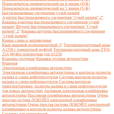
Переключатель пневматический на 4 линии (4+К)
Переключатель пневматический на 5 линии (5+К)
Быстроразъемные соединения 'сухой разъём'
Адаптер быстроразъемного соединения "сухой разъём" 2"
Крышка адаптера быстроразъемного соединения 'сухой
разъем'
Штуцер быстроразъемного соединения "Сухой
разъем" 2"
Крышка штуцера быстрораъемного соединения
"сухой разъём"
Краны слива и заправочные
Кран шаровой полнопроходной 3"
Топливораздаточный кран
A1250 с поворотной муфтой
Топливораздаточный кран ZYQ-
25A
Муфта поворотная для А1250
Клапаны отсечные
Крышки отсеков автоцистерн
Решения
Электронная пломбировка автоцистерн
Электронная пломбировка автоцистерны и контроль полноты
налива и слива нефтепродуктов
Система контроля полноты
налива и слива нефтепродуктов
Система контроля
транспортировки, полноты налива и слива нефтепродуктов
для новых автоцистерн
Активная электронная пломбировка
автоцистерны
Пассивная пломбировка автоцистерны
Очень
простая система ЛОКОЙЛ электронной пломбировки
автоцистерны
Очень простая система ЛОКОЙЛ электронной
пломбировки и контроля полноты налива автоцистерны
Системы для спиртовозов