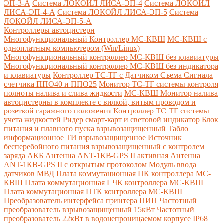
ЭП-3-А
Система ЛОКОЙЛ ЛИСА-ЭП-4
Система ЛОКОЙЛ
ЛИСА-ЭП-4-А
Система ЛОКОЙЛ ЛИСА-ЭП-5
Система
ЛОКОЙЛ ЛИСА-ЭП-5-А
Контроллеры автоцистерн
Многофункциональный Контроллер МС-КВШ
МС-КВШ с
одноплатным компьютером (Win/Linux)
Многофункциональный контроллер МС-КВШ без клавиатуры
Многофункциональный контроллер МС-КВШ без индикатора
и клавиатуры
Контроллер ТС-ТГ с Датчиком Съема Сигнала
счетчика ППО40 и ППО25
Монитор ТС-ТГ системы контроля
полноты налива и слива жидкости
МС-КВШ Монитор налива
автоцистерны в комплекте с вилкой, витым проводом и
розеткой гаражного положения
Контроллер ТС-ТГ системы
учета жидкостей
Ридер смарт-карт и световой индикатор
Блок
питания и плавного пуска взрывозащищенный
Табло
информационное ТИ взрывозащищенное
Источник
бесперебойного питания взрывозащищенный с контролем
заряда АКБ
Антенна ANT-1КВ-GPS II активная
Антенна
ANT-1КВ-GPS II с открытым протоколом
Модуль ввода
датчиков МВД
Плата коммутационная ПК контроллера МС-
КВШ
Плата коммутационная ПЧК контроллера МС-КВШ
Плата коммутационная ПТК контроллера МС-КВШ
Преобразователь интерфейса принтера ПИП
Частотный
преобразователь взрывозащищенный 15кВт
Частотный
преобразователь 22кВт в водонепроницаемом корпусе IP68