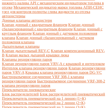
нижнего налива API с механическим индикатором топлива в
отсеке
Механический индикатор марки топлива
АПИ-СЕНС
узел для контроля полноты слива жидкости из отсека
автоцистерны
Донные клапаны автоцистерн
Клапан донный с квадратным фланцем
Клапан донный
сбалансированный с квадратным фланцем
Клапан донный с
круглым фланцем
Клапан донный с датчиком положения
клапана
Клапан донный сбалансированный с датчиком
положения клапана
Дыхательные клапаны
Клапан дыхательный REV-C
Клапан компенсационный REV-
B
Клапан малых дыханий крышки люка
Клапаны рециркуляции паров
Клапан рециркуляции паров VRV-A с крышкой и интерлоком
Интерлок клапана рециркуляции паров
Клапан рециркуляции
паров VRV-A
Крышка клапана рециркуляции паров DG-VC
Быстроразъемное соединение VRF 308-1 клапана
рециркуляции паров
Быстроразъемное соединение VRF-308-2
клапана рециркуляции паров
Переключатели пневматические
Блок распределителей
Блок распределителей пневматический
Переключатель пневматический на 1 линию (1+К)
Переключатель пневматический на 2 линии (2+К)
Переключатель пневматический на 3 линии (3+К)