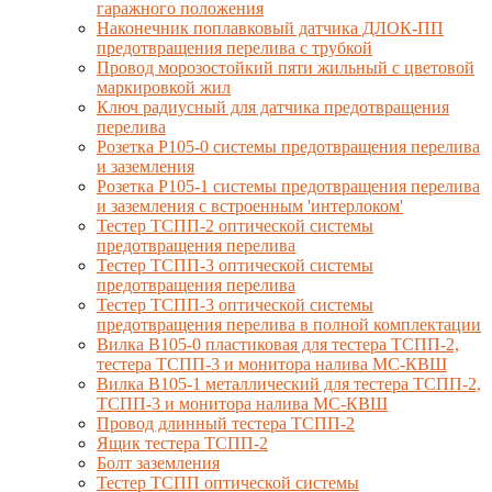
гаражного положения
Наконечник поплавковый датчика ДЛОК-ПП
предотвращения перелива с трубкой
Провод морозостойкий пяти жильный с цветовой
маркировкой жил
Ключ радиусный для датчика предотвращения
перелива
Розетка Р105-0 системы предотвращения перелива
и заземления
Розетка Р105-1 системы предотвращения перелива
и заземления с встроенным 'интерлоком'
Тестер ТСПП-2 оптической системы
предотвращения перелива
Тестер ТСПП-3 оптической системы
предотвращения перелива
Тестер ТСПП-3 оптической системы
предотвращения перелива в полной комплектации
Вилка В105-0 пластиковая для тестера ТСПП-2,
тестера ТСПП-3 и монитора налива МС-КВШ
Вилка В105-1 металлический для тестера ТСПП-2,
ТСПП-3 и монитора налива МС-КВШ
Провод длинный тестера ТСПП-2
Ящик тестера ТСПП-2
Болт заземления
Тестер ТСПП оптической системы