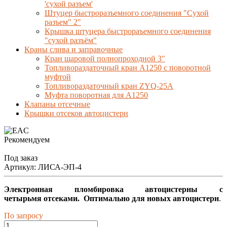
'сухой разъем'
Штуцер быстроразъемного соединения "Сухой
разъем" 2"
Крышка штуцера быстрораъемного соединения
"сухой разъём"
Краны слива и заправочные
Кран шаровой полнопроходной 3"
Топливораздаточный кран A1250 с поворотной
муфтой
Топливораздаточный кран ZYQ-25A
Муфта поворотная для А1250
Клапаны отсечные
Крышки отсеков автоцистерн
Рекомендуем
Под заказ
Артикул:
ЛИСА-ЭП-4
Электронная пломбировка автоцистерны с
четырьмя отсеками.
Оптимально для новых автоцистерн
.
По запросу