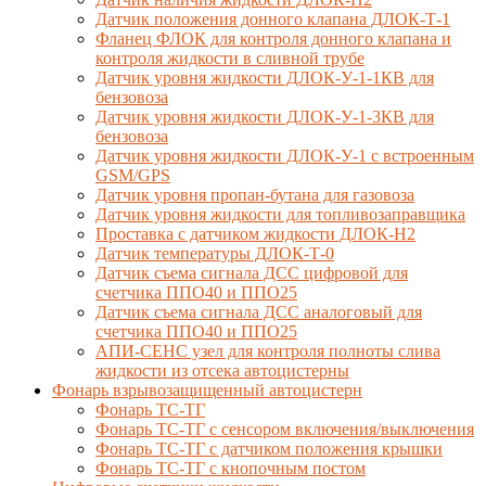
Датчик положения донного клапана ДЛОК-Т-1
Фланец ФЛОК для контроля донного клапана и
контроля жидкости в сливной трубе
Датчик уровня жидкости ДЛОК-У-1-1КВ для
бензовоза
Датчик уровня жидкости ДЛОК-У-1-3КВ для
бензовоза
Датчик уровня жидкости ДЛОК-У-1 с встроенным
GSM/GPS
Датчик уровня пропан-бутана для газовоза
Датчик уровня жидкости для топливозаправщика
Проставка с датчиком жидкости ДЛОК-Н2
Датчик температуры ДЛОК-Т-0
Датчик съема сигнала ДСС цифровой для
счетчика ППО40 и ППО25
Датчик съема сигнала ДСС аналоговый для
счетчика ППО40 и ППО25
АПИ-СЕНС узел для контроля полноты слива
жидкости из отсека автоцистерны
Фонарь взрывозащищенный автоцистерн
Фонарь ТС-ТГ
Фонарь ТС-ТГ с сенсором включения/выключения
Фонарь ТС-ТГ с датчиком положения крышки
Фонарь ТС-ТГ с кнопочным постом