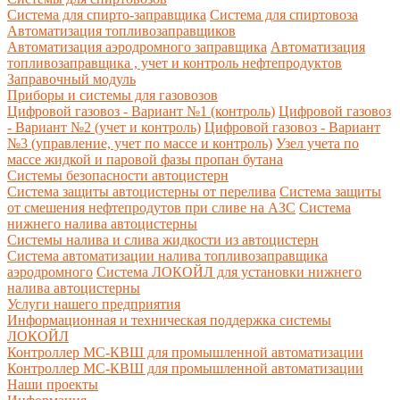
Система для спирто-заправщика
Система для спиртовоза
Автоматизация топливозаправщиков
Автоматизация аэродромного заправщика
Автоматизация
топливозаправщика , учет и контроль нефтепродуктов
Заправочный модуль
Приборы и системы для газовозов
Цифровой газовоз - Вариант №1 (контроль)
Цифровой газовоз
- Вариант №2 (учет и контроль)
Цифровой газовоз - Вариант
№3 (управление, учет по массе и контроль)
Узел учета по
массе жидкой и паровой фазы пропан бутана
Системы безопасности автоцистерн
Система защиты автоцистерны от перелива
Система защиты
от смешения нефтепродутов при сливе на АЗС
Система
нижнего налива автоцистерны
Системы налива и слива жидкости из автоцистерн
Система автоматизации налива топливозаправщика
аэродромного
Система ЛОКОЙЛ для установки нижнего
налива автоцистерны
Услуги нашего предприятия
Информационная и техническая поддержка системы
ЛОКОЙЛ
Контроллер МС-КВШ для промышленной автоматизации
Контроллер МС-КВШ для промышленной автоматизации
Наши проекты