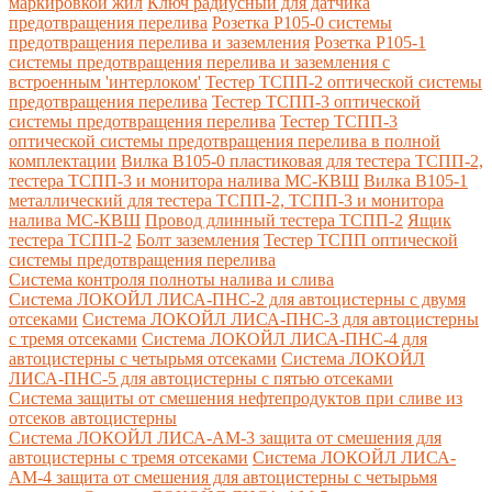
маркировкой жил
Ключ радиусный для датчика
предотвращения перелива
Розетка Р105-0 системы
предотвращения перелива и заземления
Розетка Р105-1
системы предотвращения перелива и заземления с
встроенным 'интерлоком'
Тестер ТСПП-2 оптической системы
предотвращения перелива
Тестер ТСПП-3 оптической
системы предотвращения перелива
Тестер ТСПП-3
оптической системы предотвращения перелива в полной
комплектации
Вилка В105-0 пластиковая для тестера ТСПП-2,
тестера ТСПП-3 и монитора налива МС-КВШ
Вилка В105-1
металлический для тестера ТСПП-2, ТСПП-3 и монитора
налива МС-КВШ
Провод длинный тестера ТСПП-2
Ящик
тестера ТСПП-2
Болт заземления
Тестер ТСПП оптической
системы предотвращения перелива
Cистема контроля полноты налива и слива
Система ЛОКОЙЛ ЛИСА-ПНС-2 для автоцистерны с двумя
отсеками
Система ЛОКОЙЛ ЛИСА-ПНС-3 для автоцистерны
с тремя отсеками
Система ЛОКОЙЛ ЛИСА-ПНС-4 для
автоцистерны с четырьмя отсеками
Система ЛОКОЙЛ
ЛИСА-ПНС-5 для автоцистерны с пятью отсеками
Система защиты от смешения нефтепродуктов при сливе из
отсеков автоцистерны
Система ЛОКОЙЛ ЛИСА-AM-3 защита от смешения для
автоцистерны с тремя отсеками
Система ЛОКОЙЛ ЛИСА-
AM-4 защита от смешения для автоцистерны с четырьмя