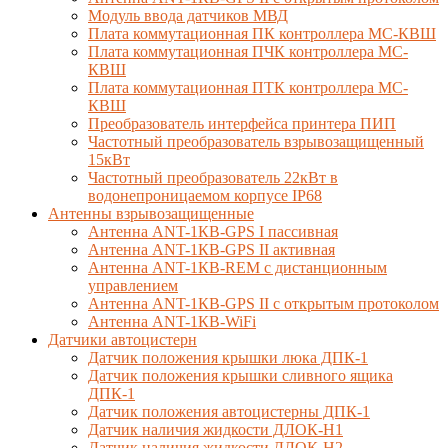
Модуль ввода датчиков МВД
Плата коммутационная ПК контроллера МС-КВШ
Плата коммутационная ПЧК контроллера МС-
КВШ
Плата коммутационная ПТК контроллера МС-
КВШ
Преобразователь интерфейса принтера ПИП
Частотный преобразователь взрывозащищенный
15кВт
Частотный преобразователь 22кВт в
водонепроницаемом корпусе IP68
Антенны взрывозащищенные
Антенна ANT-1КВ-GPS I пассивная
Антенна ANT-1КВ-GPS II активная
Антенна ANT-1КВ-REM c дистанционным
управлением
Антенна ANT-1КВ-GPS II с открытым протоколом
Антенна ANT-1КВ-WiFi
Датчики автоцистерн
Датчик положения крышки люка ДПК-1
Датчик положения крышки сливного ящика
ДПК-1
Датчик положения автоцистерны ДПК-1
Датчик наличия жидкости ДЛОК-Н1
Датчик наличия жидкости ДЛОК-Н2