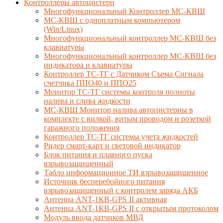
Контроллеры автоцистерн
Многофункциональный Контроллер МС-КВШ
МС-КВШ с одноплатным компьютером
(Win/Linux)
Многофункциональный контроллер МС-КВШ без
клавиатуры
Многофункциональный контроллер МС-КВШ без
индикатора и клавиатуры
Контроллер ТС-ТГ с Датчиком Съема Сигнала
счетчика ППО40 и ППО25
Монитор ТС-ТГ системы контроля полноты
налива и слива жидкости
МС-КВШ Монитор налива автоцистерны в
комплекте с вилкой, витым проводом и розеткой
гаражного положения
Контроллер ТС-ТГ системы учета жидкостей
Ридер смарт-карт и световой индикатор
Блок питания и плавного пуска
взрывозащищенный
Табло информационное ТИ взрывозащищенное
Источник бесперебойного питания
взрывозащищенный с контролем заряда АКБ
Антенна ANT-1КВ-GPS II активная
Антенна ANT-1КВ-GPS II с открытым протоколом
Модуль ввода датчиков МВД