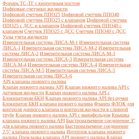
Фонарь ТС-ТГ с кнопочным постом
Цифровые счетчики жидкости
Цифровой счетчик ППО25
Цифровой счетчик ППО40
Цифровой счетчик ППО25 с клапаном
Цифровой счетчик
ППО25 с ДСС и клапаном
Цифровой счетчик ППО40 с
клапаном
Счетчик ППО25 с ДСС
Счетчик ППО40 с ДСС
Узлы учета жидкости
Измерительная система ЛИСА-М-1
Измерительная система
ЛИСА-1
Измерительная система ЛИСА-М-2
Измерительная
система ЛИСА-2
Измерительная система ЛИСА-М-3
Измерительная система ЛИСА-3
Измерительная система
ЛИСА-М-4
Измерительная система ЛИСА-4
Измерительная
система ЛИСА-М-5
Измерительная система ЛИСА-5
Измерительная система ЛИСА-6
API клапаны нижнего налива
Клапан нижнего налива API
Клапан нижнего налива API с
датчиком жидкости
Клапан нижнего налива API с
Блокиратором БКН
Клапан нижнего налива API без ручки
Блокиратор БКН клапана нижнего налива
Фланец ФЛОК для
контроля донного клапана и контроля жидкости в сливной
трубе
Клапан нижнего налива API с манифольдом
Крышка
клапана нижнего налива API
Быстроразъемное соединение 3"
для клапана нижнего налива
Быстроразъемное соединение
2,5" клапана нижнего налива
Интерлок клапана нижнего
налива
Прокладка клапана API нижнего налива
Клапан