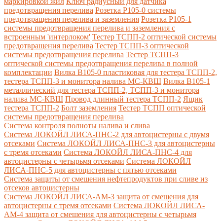
маркировкой жил
Ключ радиусный для датчика
предотвращения перелива
Розетка Р105-0 системы
предотвращения перелива и заземления
Розетка Р105-1
системы предотвращения перелива и заземления с
встроенным 'интерлоком'
Тестер ТСПП-2 оптической системы
предотвращения перелива
Тестер ТСПП-3 оптической
системы предотвращения перелива
Тестер ТСПП-3
оптической системы предотвращения перелива в полной
комплектации
Вилка В105-0 пластиковая для тестера ТСПП-2,
тестера ТСПП-3 и монитора налива МС-КВШ
Вилка В105-1
металлический для тестера ТСПП-2, ТСПП-3 и монитора
налива МС-КВШ
Провод длинный тестера ТСПП-2
Ящик
тестера ТСПП-2
Болт заземления
Тестер ТСПП оптической
системы предотвращения перелива
Cистема контроля полноты налива и слива
Система ЛОКОЙЛ ЛИСА-ПНС-2 для автоцистерны с двумя
отсеками
Система ЛОКОЙЛ ЛИСА-ПНС-3 для автоцистерны
с тремя отсеками
Система ЛОКОЙЛ ЛИСА-ПНС-4 для
автоцистерны с четырьмя отсеками
Система ЛОКОЙЛ
ЛИСА-ПНС-5 для автоцистерны с пятью отсеками
Система защиты от смешения нефтепродуктов при сливе из
отсеков автоцистерны
Система ЛОКОЙЛ ЛИСА-AM-3 защита от смешения для
автоцистерны с тремя отсеками
Система ЛОКОЙЛ ЛИСА-
AM-4 защита от смешения для автоцистерны с четырьмя