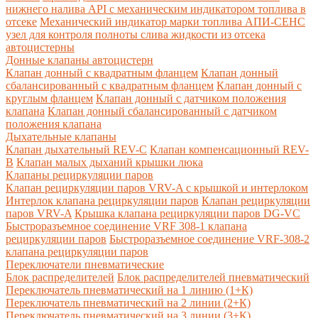
нижнего налива API с механическим индикатором топлива в
отсеке
Механический индикатор марки топлива
АПИ-СЕНС
узел для контроля полноты слива жидкости из отсека
автоцистерны
Донные клапаны автоцистерн
Клапан донный с квадратным фланцем
Клапан донный
сбалансированный с квадратным фланцем
Клапан донный с
круглым фланцем
Клапан донный с датчиком положения
клапана
Клапан донный сбалансированный с датчиком
положения клапана
Дыхательные клапаны
Клапан дыхательный REV-C
Клапан компенсационный REV-
B
Клапан малых дыханий крышки люка
Клапаны рециркуляции паров
Клапан рециркуляции паров VRV-A с крышкой и интерлоком
Интерлок клапана рециркуляции паров
Клапан рециркуляции
паров VRV-A
Крышка клапана рециркуляции паров DG-VC
Быстроразъемное соединение VRF 308-1 клапана
рециркуляции паров
Быстроразъемное соединение VRF-308-2
клапана рециркуляции паров
Переключатели пневматические
Блок распределителей
Блок распределителей пневматический
Переключатель пневматический на 1 линию (1+К)
Переключатель пневматический на 2 линии (2+К)
Переключатель пневматический на 3 линии (3+К)