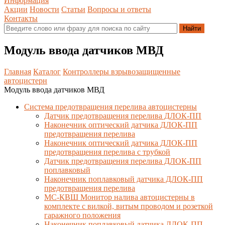
Информация
Акции
Новости
Статьи
Вопросы и ответы
Контакты
Модуль ввода датчиков МВД
Главная
Каталог
Контроллеры взрывозащищенные
автоцистерн
Модуль ввода датчиков МВД
Система предотвращения перелива автоцистерны
Датчик предотвращения перелива ДЛОК-ПП
Наконечник оптический датчика ДЛОК-ПП
предотвращения перелива
Наконечник оптический датчика ДЛОК-ПП
предотвращения перелива с трубкой
Датчик предотвращения перелива ДЛОК-ПП
поплавковый
Наконечник поплавковый датчика ДЛОК-ПП
предотвращения перелива
МС-КВШ Монитор налива автоцистерны в
комплекте с вилкой, витым проводом и розеткой
гаражного положения
Наконечник поплавковый датчика ДЛОК-ПП