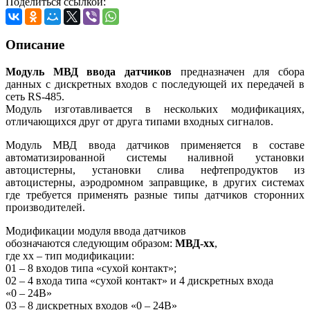
Поделиться ссылкой:
Описание
Модуль
МВД ввода датчиков
предназначен для сбора
данных с дискретных входов c последующей их передачей в
сеть RS-485.
Модуль изготавливается в нескольких модификациях,
отличающихся друг от друга типами входных сигналов.
Модуль МВД ввода датчиков применяется в составе
автоматизированной системы наливной установки
автоцистерны, установки слива нефтепродуктов из
автоцистерны, аэродромном заправщике, в других системах
где требуется применять разные типы датчиков сторонних
производителей.
Модификации модуля ввода датчиков
обозначаются следующим образом:
МВД-хх
,
где хх – тип модификации:
01 – 8 входов типа «сухой контакт»;
02 – 4 входа типа «сухой контакт» и 4 дискретных входа
«0 – 24В»
03 – 8 дискретных входов «0 – 24В»