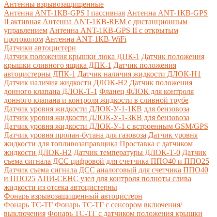
Антенны взрывозащищенные
Антенна ANT-1КВ-GPS I пассивная
Антенна ANT-1КВ-GPS
II активная
Антенна ANT-1КВ-REM c дистанционным
управлением
Антенна ANT-1КВ-GPS II с открытым
протоколом
Антенна ANT-1КВ-WiFi
Датчики автоцистерн
Датчик положения крышки люка ДПК-1
Датчик положения
крышки сливного ящика ДПК-1
Датчик положения
автоцистерны ДПК-1
Датчик наличия жидкости ДЛОК-Н1
Датчик наличия жидкости ДЛОК-Н2
Датчик положения
донного клапана ДЛОК-Т-1
Фланец ФЛОК для контроля
донного клапана и контроля жидкости в сливной трубе
Датчик уровня жидкости ДЛОК-У-1-1КВ для бензовоза
Датчик уровня жидкости ДЛОК-У-1-3КВ для бензовоза
Датчик уровня жидкости ДЛОК-У-1 с встроенным GSM/GPS
Датчик уровня пропан-бутана для газовоза
Датчик уровня
жидкости для топливозаправщика
Проставка с датчиком
жидкости ДЛОК-Н2
Датчик температуры ДЛОК-Т-0
Датчик
съема сигнала ДСС цифровой для счетчика ППО40 и ППО25
Датчик съема сигнала ДСС аналоговый для счетчика ППО40
и ППО25
АПИ-СЕНС узел для контроля полноты слива
жидкости из отсека автоцистерны
Фонарь взрывозащищенный автоцистерн
Фонарь ТС-ТГ
Фонарь ТС-ТГ с сенсором включения/
выключения
Фонарь ТС-ТГ с датчиком положения крышки