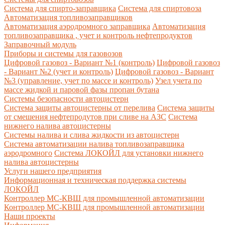
Система для спирто-заправщика
Система для спиртовоза
Автоматизация топливозаправщиков
Автоматизация аэродромного заправщика
Автоматизация
топливозаправщика , учет и контроль нефтепродуктов
Заправочный модуль
Приборы и системы для газовозов
Цифровой газовоз - Вариант №1 (контроль)
Цифровой газовоз
- Вариант №2 (учет и контроль)
Цифровой газовоз - Вариант
№3 (управление, учет по массе и контроль)
Узел учета по
массе жидкой и паровой фазы пропан бутана
Системы безопасности автоцистерн
Система защиты автоцистерны от перелива
Система защиты
от смешения нефтепродутов при сливе на АЗС
Система
нижнего налива автоцистерны
Системы налива и слива жидкости из автоцистерн
Система автоматизации налива топливозаправщика
аэродромного
Система ЛОКОЙЛ для установки нижнего
налива автоцистерны
Услуги нашего предприятия
Информационная и техническая поддержка системы
ЛОКОЙЛ
Контроллер МС-КВШ для промышленной автоматизации
Контроллер МС-КВШ для промышленной автоматизации
Наши проекты