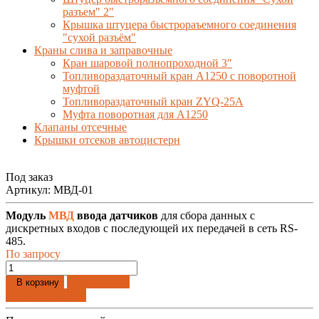
разъем" 2"
Крышка штуцера быстрораъемного соединения
"сухой разъём"
Краны слива и заправочные
Кран шаровой полнопроходной 3"
Топливораздаточный кран A1250 с поворотной
муфтой
Топливораздаточный кран ZYQ-25A
Муфта поворотная для А1250
Клапаны отсечные
Крышки отсеков автоцистерн
Под заказ
Артикул:
МВД-01
Модуль
МВД
ввода датчиков
для сбора данных с
дискретных входов c последующей их передачей в сеть RS-
485.
По запросу
Добавлено
В корзину
Купить в 1 клик