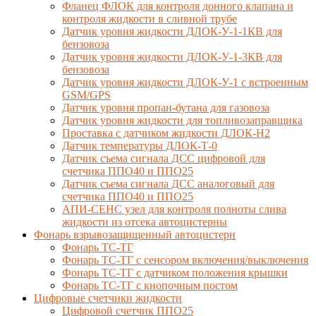
Фланец ФЛОК для контроля донного клапана и
контроля жидкости в сливной трубе
Датчик уровня жидкости ДЛОК-У-1-1КВ для
бензовоза
Датчик уровня жидкости ДЛОК-У-1-3КВ для
бензовоза
Датчик уровня жидкости ДЛОК-У-1 с встроенным
GSM/GPS
Датчик уровня пропан-бутана для газовоза
Датчик уровня жидкости для топливозаправщика
Проставка с датчиком жидкости ДЛОК-Н2
Датчик температуры ДЛОК-Т-0
Датчик съема сигнала ДСС цифровой для
счетчика ППО40 и ППО25
Датчик съема сигнала ДСС аналоговый для
счетчика ППО40 и ППО25
АПИ-СЕНС узел для контроля полноты слива
жидкости из отсека автоцистерны
Фонарь взрывозащищенный автоцистерн
Фонарь ТС-ТГ
Фонарь ТС-ТГ с сенсором включения/выключения
Фонарь ТС-ТГ с датчиком положения крышки
Фонарь ТС-ТГ с кнопочным постом
Цифровые счетчики жидкости
Цифровой счетчик ППО25