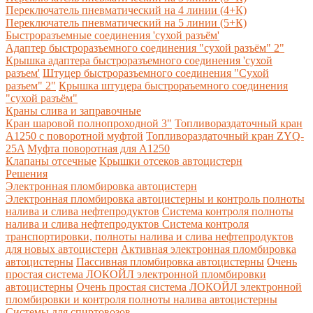
Переключатель пневматический на 4 линии (4+К)
Переключатель пневматический на 5 линии (5+К)
Быстроразъемные соединения 'сухой разъём'
Адаптер быстроразъемного соединения "сухой разъём" 2"
Крышка адаптера быстроразъемного соединения 'сухой
разъем'
Штуцер быстроразъемного соединения "Сухой
разъем" 2"
Крышка штуцера быстрораъемного соединения
"сухой разъём"
Краны слива и заправочные
Кран шаровой полнопроходной 3"
Топливораздаточный кран
A1250 с поворотной муфтой
Топливораздаточный кран ZYQ-
25A
Муфта поворотная для А1250
Клапаны отсечные
Крышки отсеков автоцистерн
Решения
Электронная пломбировка автоцистерн
Электронная пломбировка автоцистерны и контроль полноты
налива и слива нефтепродуктов
Система контроля полноты
налива и слива нефтепродуктов
Система контроля
транспортировки, полноты налива и слива нефтепродуктов
для новых автоцистерн
Активная электронная пломбировка
автоцистерны
Пассивная пломбировка автоцистерны
Очень
простая система ЛОКОЙЛ электронной пломбировки
автоцистерны
Очень простая система ЛОКОЙЛ электронной
пломбировки и контроля полноты налива автоцистерны
Системы для спиртовозов