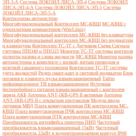
ЭП-3-А
Система ЛОКОЙЛ ЛИСА-ЭП-4
Система ЛОКОЙЛ
ЛИСА-ЭП-4-А
Система ЛОКОЙЛ ЛИСА-ЭП-5
Система
ЛОКОЙЛ ЛИСА-ЭП-5-А
Контроллеры автоцистерн
Многофункциональный Контроллер МС-КВШ
МС-КВШ с
одноплатным компьютером (Win/Linux)
Многофункциональный контроллер МС-КВШ без клавиатуры
Многофункциональный контроллер МС-КВШ без индикатора
и клавиатуры
Контроллер ТС-ТГ с Датчиком Съема Сигнала
счетчика ППО40 и ППО25
Монитор ТС-ТГ системы контроля
полноты налива и слива жидкости
МС-КВШ Монитор налива
автоцистерны в комплекте с вилкой, витым проводом и
розеткой гаражного положения
Контроллер ТС-ТГ системы
учета жидкостей
Ридер смарт-карт и световой индикатор
Блок
питания и плавного пуска взрывозащищенный
Табло
информационное ТИ взрывозащищенное
Источник
бесперебойного питания взрывозащищенный с контролем
заряда АКБ
Антенна ANT-1КВ-GPS II активная
Антенна
ANT-1КВ-GPS II с открытым протоколом
Модуль ввода
датчиков МВД
Плата коммутационная ПК контроллера МС-
КВШ
Плата коммутационная ПЧК контроллера МС-КВШ
Плата коммутационная ПТК контроллера МС-КВШ
Преобразователь интерфейса принтера ПИП
Частотный
преобразователь взрывозащищенный 15кВт
Частотный
преобразователь 22кВт в водонепроницаемом корпусе IP68