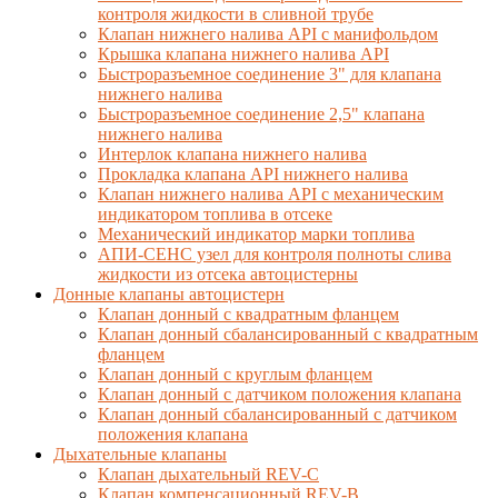
контроля жидкости в сливной трубе
Клапан нижнего налива API с манифольдом
Крышка клапана нижнего налива API
Быстроразъемное соединение 3" для клапана
нижнего налива
Быстроразъемное соединение 2,5" клапана
нижнего налива
Интерлок клапана нижнего налива
Прокладка клапана API нижнего налива
Клапан нижнего налива API с механическим
индикатором топлива в отсеке
Механический индикатор марки топлива
АПИ-СЕНС узел для контроля полноты слива
жидкости из отсека автоцистерны
Донные клапаны автоцистерн
Клапан донный с квадратным фланцем
Клапан донный сбалансированный с квадратным
фланцем
Клапан донный с круглым фланцем
Клапан донный с датчиком положения клапана
Клапан донный сбалансированный с датчиком
положения клапана
Дыхательные клапаны
Клапан дыхательный REV-C
Клапан компенсационный REV-B