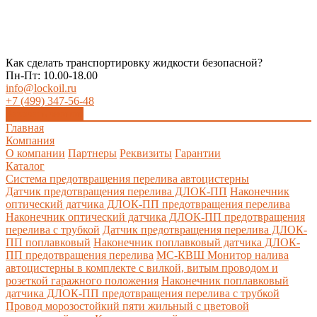
Как сделать транспортировку жидкости безопасной?
Пн-Пт: 10.00-18.00
info@lockoil.ru
+7 (499) 347-56-48
Заказать звонок
Главная
Компания
О компании
Партнеры
Реквизиты
Гарантии
Каталог
Система предотвращения перелива автоцистерны
Датчик предотвращения перелива ДЛОК-ПП
Наконечник
оптический датчика ДЛОК-ПП предотвращения перелива
Наконечник оптический датчика ДЛОК-ПП предотвращения
перелива с трубкой
Датчик предотвращения перелива ДЛОК-
ПП поплавковый
Наконечник поплавковый датчика ДЛОК-
ПП предотвращения перелива
МС-КВШ Монитор налива
автоцистерны в комплекте с вилкой, витым проводом и
розеткой гаражного положения
Наконечник поплавковый
датчика ДЛОК-ПП предотвращения перелива с трубкой
Провод морозостойкий пяти жильный с цветовой