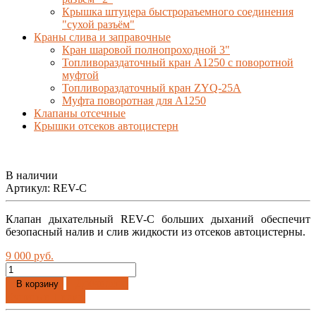
Крышка штуцера быстрораъемного соединения
"сухой разъём"
Краны слива и заправочные
Кран шаровой полнопроходной 3"
Топливораздаточный кран A1250 с поворотной
муфтой
Топливораздаточный кран ZYQ-25A
Муфта поворотная для А1250
Клапаны отсечные
Крышки отсеков автоцистерн
В наличии
Артикул:
REV-C
Клапан дыхательный REV-C больших дыханий обеспечит
безопасный налив и слив жидкости из отсеков автоцистерны.
9 000 руб.
Добавлено
В корзину
Купить в 1 клик