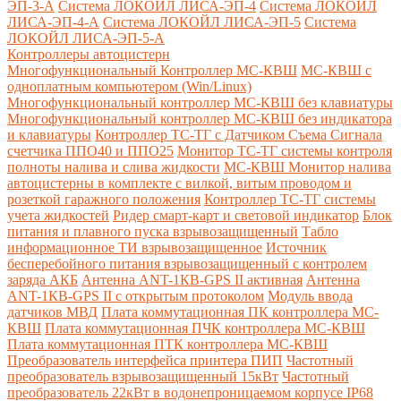
ЭП-3-А
Система ЛОКОЙЛ ЛИСА-ЭП-4
Система ЛОКОЙЛ
ЛИСА-ЭП-4-А
Система ЛОКОЙЛ ЛИСА-ЭП-5
Система
ЛОКОЙЛ ЛИСА-ЭП-5-А
Контроллеры автоцистерн
Многофункциональный Контроллер МС-КВШ
МС-КВШ с
одноплатным компьютером (Win/Linux)
Многофункциональный контроллер МС-КВШ без клавиатуры
Многофункциональный контроллер МС-КВШ без индикатора
и клавиатуры
Контроллер ТС-ТГ с Датчиком Съема Сигнала
счетчика ППО40 и ППО25
Монитор ТС-ТГ системы контроля
полноты налива и слива жидкости
МС-КВШ Монитор налива
автоцистерны в комплекте с вилкой, витым проводом и
розеткой гаражного положения
Контроллер ТС-ТГ системы
учета жидкостей
Ридер смарт-карт и световой индикатор
Блок
питания и плавного пуска взрывозащищенный
Табло
информационное ТИ взрывозащищенное
Источник
бесперебойного питания взрывозащищенный с контролем
заряда АКБ
Антенна ANT-1КВ-GPS II активная
Антенна
ANT-1КВ-GPS II с открытым протоколом
Модуль ввода
датчиков МВД
Плата коммутационная ПК контроллера МС-
КВШ
Плата коммутационная ПЧК контроллера МС-КВШ
Плата коммутационная ПТК контроллера МС-КВШ
Преобразователь интерфейса принтера ПИП
Частотный
преобразователь взрывозащищенный 15кВт
Частотный
преобразователь 22кВт в водонепроницаемом корпусе IP68