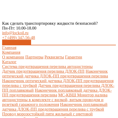
Как сделать транспортировку жидкости безопасной?
Пн-Пт: 10.00-18.00
info@lockoil.ru
+7 (499) 347-56-48
Заказать звонок
Главная
Компания
О компании
Партнеры
Реквизиты
Гарантии
Каталог
Система предотвращения перелива автоцистерны
Датчик предотвращения перелива ДЛОК-ПП
Наконечник
оптический датчика ДЛОК-ПП предотвращения перелива
Наконечник оптический датчика ДЛОК-ПП предотвращения
перелива с трубкой
Датчик предотвращения перелива ДЛОК-
ПП поплавковый
Наконечник поплавковый датчика ДЛОК-
ПП предотвращения перелива
МС-КВШ Монитор налива
автоцистерны в комплекте с вилкой, витым проводом и
розеткой гаражного положения
Наконечник поплавковый
датчика ДЛОК-ПП предотвращения перелива с трубкой
Провод морозостойкий пяти жильный с цветовой