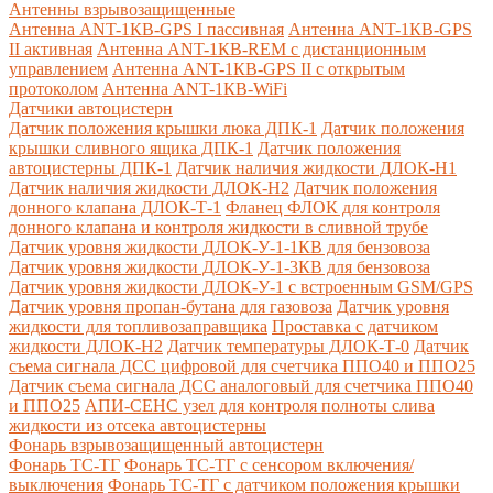
Антенны взрывозащищенные
Антенна ANT-1КВ-GPS I пассивная
Антенна ANT-1КВ-GPS
II активная
Антенна ANT-1КВ-REM c дистанционным
управлением
Антенна ANT-1КВ-GPS II с открытым
протоколом
Антенна ANT-1КВ-WiFi
Датчики автоцистерн
Датчик положения крышки люка ДПК-1
Датчик положения
крышки сливного ящика ДПК-1
Датчик положения
автоцистерны ДПК-1
Датчик наличия жидкости ДЛОК-Н1
Датчик наличия жидкости ДЛОК-Н2
Датчик положения
донного клапана ДЛОК-Т-1
Фланец ФЛОК для контроля
донного клапана и контроля жидкости в сливной трубе
Датчик уровня жидкости ДЛОК-У-1-1КВ для бензовоза
Датчик уровня жидкости ДЛОК-У-1-3КВ для бензовоза
Датчик уровня жидкости ДЛОК-У-1 с встроенным GSM/GPS
Датчик уровня пропан-бутана для газовоза
Датчик уровня
жидкости для топливозаправщика
Проставка с датчиком
жидкости ДЛОК-Н2
Датчик температуры ДЛОК-Т-0
Датчик
съема сигнала ДСС цифровой для счетчика ППО40 и ППО25
Датчик съема сигнала ДСС аналоговый для счетчика ППО40
и ППО25
АПИ-СЕНС узел для контроля полноты слива
жидкости из отсека автоцистерны
Фонарь взрывозащищенный автоцистерн
Фонарь ТС-ТГ
Фонарь ТС-ТГ с сенсором включения/
выключения
Фонарь ТС-ТГ с датчиком положения крышки