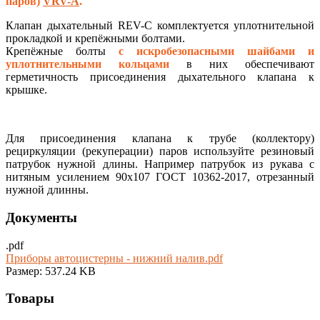
паров)
VRV-A
.
Клапан дыхательный REV-C комплектуется уплотнительной
прокладкой и крепёжными болтами.
Крепёжные болты
с
искробезопасными шайбами и
уплотнительными кольцами
в них обеспечивают
герметичность присоединения дыхательного клапана к
крышке.
Для присоединения клапана к трубе (коллектору)
рециркуляции (рекуперации) паров используйте резиновый
патрубок нужной длины. Например патрубок из рукава с
нитяным усилением 90х107 ГОСТ 10362-2017, отрезанный
нужной длинны.
Документы
.pdf
Приборы автоцистерны - нижний налив.pdf
Размер: 537.24 KB
Товары