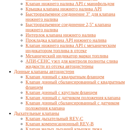
Клапан нижнего налива API с манифольдом
Крышка клапана нижнего налива API
Быстроразъемное соединение 3" для клапана
нижнего налива
Быстроразъемное соединение 2,5" клапана
нижнего налива
Интерлок клапана нижнего налива
Прокладка клапана API нижнего налива
Клапан нижнего налива API с механическим
индикатором топлива в отсеке
Механический индикатор марки топлива
АПИ-СЕНС узел для контроля полноты слива
жидкости из отсека автоцистерны
Донные клапаны автоцистерн
Клапан донный с квадратным фланцем
Клапан донный сбалансированный с квадратным
фланцем
Клапан донный с круглым фланцем
Клапан донный с датчиком положения клапана
Клапан донный сбалансированный с датчиком
положения клапана
Дыхательные клапаны
Клапан дыхательный REV-C
Клапан компенсационный REV-B
Клапан малых дыханий крышки люка