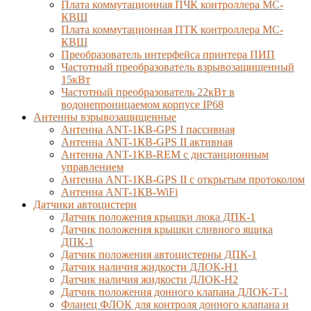
Плата коммутационная ПЧК контроллера МС-
КВШ
Плата коммутационная ПТК контроллера МС-
КВШ
Преобразователь интерфейса принтера ПИП
Частотный преобразователь взрывозащищенный
15кВт
Частотный преобразователь 22кВт в
водонепроницаемом корпусе IP68
Антенны взрывозащищенные
Антенна ANT-1КВ-GPS I пассивная
Антенна ANT-1КВ-GPS II активная
Антенна ANT-1КВ-REM c дистанционным
управлением
Антенна ANT-1КВ-GPS II с открытым протоколом
Антенна ANT-1КВ-WiFi
Датчики автоцистерн
Датчик положения крышки люка ДПК-1
Датчик положения крышки сливного ящика
ДПК-1
Датчик положения автоцистерны ДПК-1
Датчик наличия жидкости ДЛОК-Н1
Датчик наличия жидкости ДЛОК-Н2
Датчик положения донного клапана ДЛОК-Т-1
Фланец ФЛОК для контроля донного клапана и