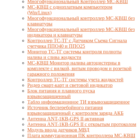
Многофункциональный Контроллер МС-КВШ
МС-КВШ с одноплатным компьютером
(Win/Linux)
Многофункциональный контроллер МС-КВШ без
клавиатуры
Многофункциональный контроллер МС-КВШ без
индикатора и клавиатуры
Контроллер ТС-ТГ с Датчиком Съема Сигнала
счетчика ППО40 и ППО25
Монитор ТС-ТГ системы контроля полноты
налива и слива жидкости
МС-КВШ Монитор налива автоцистерны в
комплекте с вилкой, витым проводом и розеткой
гаражного положения
Контроллер ТС-ТГ системы учета жидкостей
Ридер смарт-карт и световой индикатор
Блок питания и плавного пуска
взрывозащищенный
Табло информационное ТИ взрывозащищенное
Источник бесперебойного питания
взрывозащищенный с контролем заряда АКБ
Антенна ANT-1КВ-GPS II активная
Антенна ANT-1КВ-GPS II с открытым протоколом
Модуль ввода датчиков МВД
Плата коммутационная ПК контроллера МС-КВШ