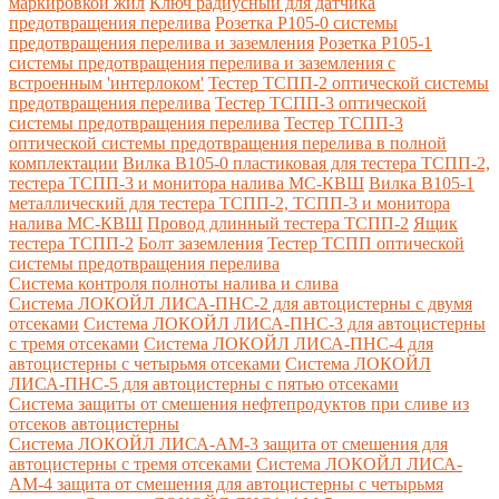
маркировкой жил
Ключ радиусный для датчика
предотвращения перелива
Розетка Р105-0 системы
предотвращения перелива и заземления
Розетка Р105-1
системы предотвращения перелива и заземления с
встроенным 'интерлоком'
Тестер ТСПП-2 оптической системы
предотвращения перелива
Тестер ТСПП-3 оптической
системы предотвращения перелива
Тестер ТСПП-3
оптической системы предотвращения перелива в полной
комплектации
Вилка В105-0 пластиковая для тестера ТСПП-2,
тестера ТСПП-3 и монитора налива МС-КВШ
Вилка В105-1
металлический для тестера ТСПП-2, ТСПП-3 и монитора
налива МС-КВШ
Провод длинный тестера ТСПП-2
Ящик
тестера ТСПП-2
Болт заземления
Тестер ТСПП оптической
системы предотвращения перелива
Cистема контроля полноты налива и слива
Система ЛОКОЙЛ ЛИСА-ПНС-2 для автоцистерны с двумя
отсеками
Система ЛОКОЙЛ ЛИСА-ПНС-3 для автоцистерны
с тремя отсеками
Система ЛОКОЙЛ ЛИСА-ПНС-4 для
автоцистерны с четырьмя отсеками
Система ЛОКОЙЛ
ЛИСА-ПНС-5 для автоцистерны с пятью отсеками
Система защиты от смешения нефтепродуктов при сливе из
отсеков автоцистерны
Система ЛОКОЙЛ ЛИСА-AM-3 защита от смешения для
автоцистерны с тремя отсеками
Система ЛОКОЙЛ ЛИСА-
AM-4 защита от смешения для автоцистерны с четырьмя