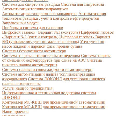
Система для спирто-заправщика
Система для спиртовоза
Автоматизация топливозаправщиков
Автоматизация аэродромного заправщика
Автоматизация
топливозаправщика , учет и контроль нефтепродуктов
Заправочный модуль
Приборы и системы для газовозов
Цифровой газовоз - Вариант №1 (контроль)
Цифровой газовоз
- Вариант №2 (учет и контроль)
Цифровой газовоз - Вариант
№3 (управление, учет по массе и контроль)
Узел учета по
массе жидкой и паровой фазы пропан бутана
Системы безопасности автоцистерн
Система защиты автоцистерны от перелива
Система защиты
от смешения нефтепродутов при сливе на АЗС
Система
нижнего налива автоцистерны
Системы налива и слива жидкости из автоцистерн
Система автоматизации налива топливозаправщика
аэродромного
Система ЛОКОЙЛ для установки нижнего
налива автоцистерны
Услуги нашего предприятия
Информационная и техническая поддержка системы
ЛОКОЙЛ
Контроллер МС-КВШ для промышленной автоматизации
Контроллер МС-КВШ для промышленной автоматизации
Наши проекты