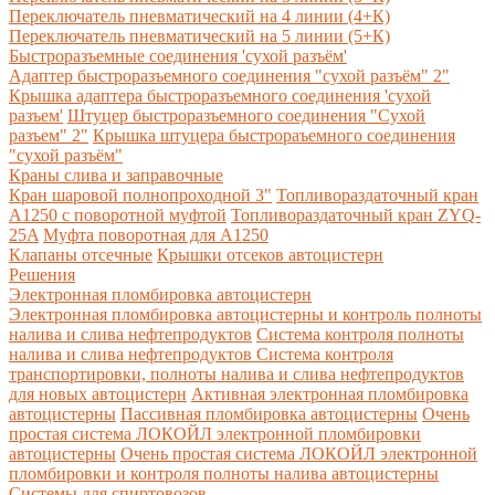
Переключатель пневматический на 4 линии (4+К)
Переключатель пневматический на 5 линии (5+К)
Быстроразъемные соединения 'сухой разъём'
Адаптер быстроразъемного соединения "сухой разъём" 2"
Крышка адаптера быстроразъемного соединения 'сухой
разъем'
Штуцер быстроразъемного соединения "Сухой
разъем" 2"
Крышка штуцера быстрораъемного соединения
"сухой разъём"
Краны слива и заправочные
Кран шаровой полнопроходной 3"
Топливораздаточный кран
A1250 с поворотной муфтой
Топливораздаточный кран ZYQ-
25A
Муфта поворотная для А1250
Клапаны отсечные
Крышки отсеков автоцистерн
Решения
Электронная пломбировка автоцистерн
Электронная пломбировка автоцистерны и контроль полноты
налива и слива нефтепродуктов
Система контроля полноты
налива и слива нефтепродуктов
Система контроля
транспортировки, полноты налива и слива нефтепродуктов
для новых автоцистерн
Активная электронная пломбировка
автоцистерны
Пассивная пломбировка автоцистерны
Очень
простая система ЛОКОЙЛ электронной пломбировки
автоцистерны
Очень простая система ЛОКОЙЛ электронной
пломбировки и контроля полноты налива автоцистерны
Системы для спиртовозов