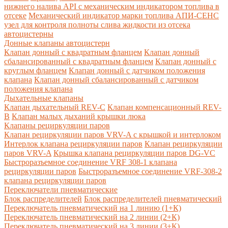
нижнего налива API с механическим индикатором топлива в
отсеке
Механический индикатор марки топлива
АПИ-СЕНС
узел для контроля полноты слива жидкости из отсека
автоцистерны
Донные клапаны автоцистерн
Клапан донный с квадратным фланцем
Клапан донный
сбалансированный с квадратным фланцем
Клапан донный с
круглым фланцем
Клапан донный с датчиком положения
клапана
Клапан донный сбалансированный с датчиком
положения клапана
Дыхательные клапаны
Клапан дыхательный REV-C
Клапан компенсационный REV-
B
Клапан малых дыханий крышки люка
Клапаны рециркуляции паров
Клапан рециркуляции паров VRV-A с крышкой и интерлоком
Интерлок клапана рециркуляции паров
Клапан рециркуляции
паров VRV-A
Крышка клапана рециркуляции паров DG-VC
Быстроразъемное соединение VRF 308-1 клапана
рециркуляции паров
Быстроразъемное соединение VRF-308-2
клапана рециркуляции паров
Переключатели пневматические
Блок распределителей
Блок распределителей пневматический
Переключатель пневматический на 1 линию (1+К)
Переключатель пневматический на 2 линии (2+К)
Переключатель пневматический на 3 линии (3+К)