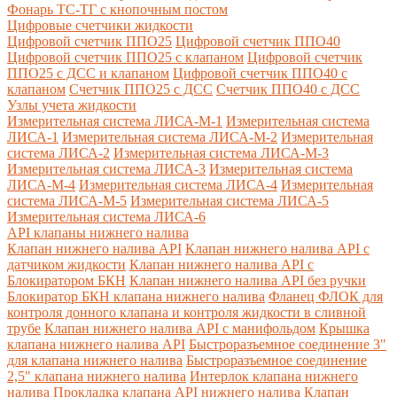
Фонарь ТС-ТГ с кнопочным постом
Цифровые счетчики жидкости
Цифровой счетчик ППО25
Цифровой счетчик ППО40
Цифровой счетчик ППО25 с клапаном
Цифровой счетчик
ППО25 с ДСС и клапаном
Цифровой счетчик ППО40 с
клапаном
Счетчик ППО25 с ДСС
Счетчик ППО40 с ДСС
Узлы учета жидкости
Измерительная система ЛИСА-М-1
Измерительная система
ЛИСА-1
Измерительная система ЛИСА-М-2
Измерительная
система ЛИСА-2
Измерительная система ЛИСА-М-3
Измерительная система ЛИСА-3
Измерительная система
ЛИСА-М-4
Измерительная система ЛИСА-4
Измерительная
система ЛИСА-М-5
Измерительная система ЛИСА-5
Измерительная система ЛИСА-6
API клапаны нижнего налива
Клапан нижнего налива API
Клапан нижнего налива API с
датчиком жидкости
Клапан нижнего налива API с
Блокиратором БКН
Клапан нижнего налива API без ручки
Блокиратор БКН клапана нижнего налива
Фланец ФЛОК для
контроля донного клапана и контроля жидкости в сливной
трубе
Клапан нижнего налива API с манифольдом
Крышка
клапана нижнего налива API
Быстроразъемное соединение 3"
для клапана нижнего налива
Быстроразъемное соединение
2,5" клапана нижнего налива
Интерлок клапана нижнего
налива
Прокладка клапана API нижнего налива
Клапан