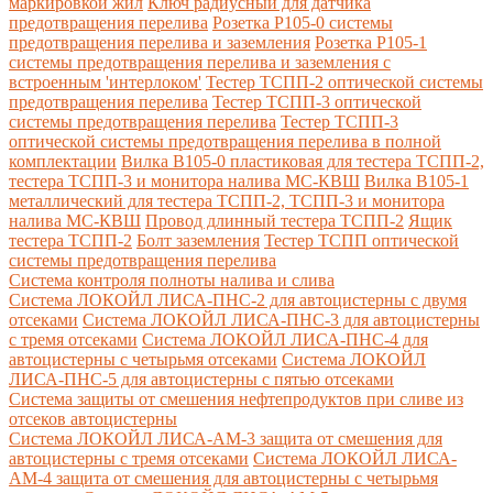
маркировкой жил
Ключ радиусный для датчика
предотвращения перелива
Розетка Р105-0 системы
предотвращения перелива и заземления
Розетка Р105-1
системы предотвращения перелива и заземления с
встроенным 'интерлоком'
Тестер ТСПП-2 оптической системы
предотвращения перелива
Тестер ТСПП-3 оптической
системы предотвращения перелива
Тестер ТСПП-3
оптической системы предотвращения перелива в полной
комплектации
Вилка В105-0 пластиковая для тестера ТСПП-2,
тестера ТСПП-3 и монитора налива МС-КВШ
Вилка В105-1
металлический для тестера ТСПП-2, ТСПП-3 и монитора
налива МС-КВШ
Провод длинный тестера ТСПП-2
Ящик
тестера ТСПП-2
Болт заземления
Тестер ТСПП оптической
системы предотвращения перелива
Cистема контроля полноты налива и слива
Система ЛОКОЙЛ ЛИСА-ПНС-2 для автоцистерны с двумя
отсеками
Система ЛОКОЙЛ ЛИСА-ПНС-3 для автоцистерны
с тремя отсеками
Система ЛОКОЙЛ ЛИСА-ПНС-4 для
автоцистерны с четырьмя отсеками
Система ЛОКОЙЛ
ЛИСА-ПНС-5 для автоцистерны с пятью отсеками
Система защиты от смешения нефтепродуктов при сливе из
отсеков автоцистерны
Система ЛОКОЙЛ ЛИСА-AM-3 защита от смешения для
автоцистерны с тремя отсеками
Система ЛОКОЙЛ ЛИСА-
AM-4 защита от смешения для автоцистерны с четырьмя