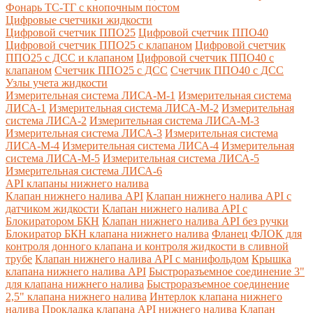
Фонарь ТС-ТГ с кнопочным постом
Цифровые счетчики жидкости
Цифровой счетчик ППО25
Цифровой счетчик ППО40
Цифровой счетчик ППО25 с клапаном
Цифровой счетчик
ППО25 с ДСС и клапаном
Цифровой счетчик ППО40 с
клапаном
Счетчик ППО25 с ДСС
Счетчик ППО40 с ДСС
Узлы учета жидкости
Измерительная система ЛИСА-М-1
Измерительная система
ЛИСА-1
Измерительная система ЛИСА-М-2
Измерительная
система ЛИСА-2
Измерительная система ЛИСА-М-3
Измерительная система ЛИСА-3
Измерительная система
ЛИСА-М-4
Измерительная система ЛИСА-4
Измерительная
система ЛИСА-М-5
Измерительная система ЛИСА-5
Измерительная система ЛИСА-6
API клапаны нижнего налива
Клапан нижнего налива API
Клапан нижнего налива API с
датчиком жидкости
Клапан нижнего налива API с
Блокиратором БКН
Клапан нижнего налива API без ручки
Блокиратор БКН клапана нижнего налива
Фланец ФЛОК для
контроля донного клапана и контроля жидкости в сливной
трубе
Клапан нижнего налива API с манифольдом
Крышка
клапана нижнего налива API
Быстроразъемное соединение 3"
для клапана нижнего налива
Быстроразъемное соединение
2,5" клапана нижнего налива
Интерлок клапана нижнего
налива
Прокладка клапана API нижнего налива
Клапан