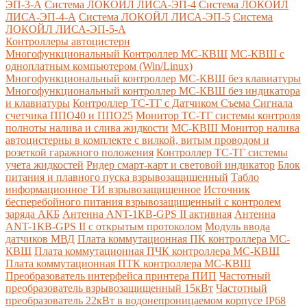
ЭП-3-А
Система ЛОКОЙЛ ЛИСА-ЭП-4
Система ЛОКОЙЛ
ЛИСА-ЭП-4-А
Система ЛОКОЙЛ ЛИСА-ЭП-5
Система
ЛОКОЙЛ ЛИСА-ЭП-5-А
Контроллеры автоцистерн
Многофункциональный Контроллер МС-КВШ
МС-КВШ с
одноплатным компьютером (Win/Linux)
Многофункциональный контроллер МС-КВШ без клавиатуры
Многофункциональный контроллер МС-КВШ без индикатора
и клавиатуры
Контроллер ТС-ТГ с Датчиком Съема Сигнала
счетчика ППО40 и ППО25
Монитор ТС-ТГ системы контроля
полноты налива и слива жидкости
МС-КВШ Монитор налива
автоцистерны в комплекте с вилкой, витым проводом и
розеткой гаражного положения
Контроллер ТС-ТГ системы
учета жидкостей
Ридер смарт-карт и световой индикатор
Блок
питания и плавного пуска взрывозащищенный
Табло
информационное ТИ взрывозащищенное
Источник
бесперебойного питания взрывозащищенный с контролем
заряда АКБ
Антенна ANT-1КВ-GPS II активная
Антенна
ANT-1КВ-GPS II с открытым протоколом
Модуль ввода
датчиков МВД
Плата коммутационная ПК контроллера МС-
КВШ
Плата коммутационная ПЧК контроллера МС-КВШ
Плата коммутационная ПТК контроллера МС-КВШ
Преобразователь интерфейса принтера ПИП
Частотный
преобразователь взрывозащищенный 15кВт
Частотный
преобразователь 22кВт в водонепроницаемом корпусе IP68