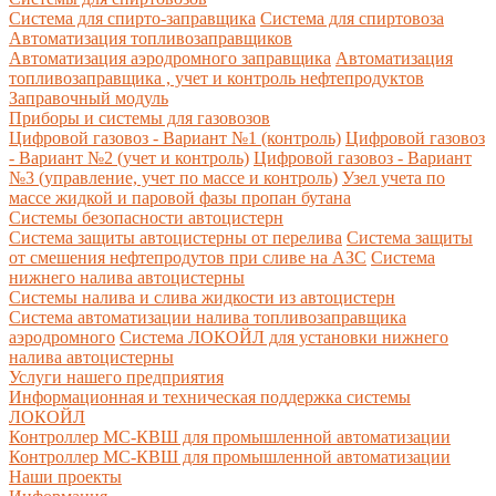
Система для спирто-заправщика
Система для спиртовоза
Автоматизация топливозаправщиков
Автоматизация аэродромного заправщика
Автоматизация
топливозаправщика , учет и контроль нефтепродуктов
Заправочный модуль
Приборы и системы для газовозов
Цифровой газовоз - Вариант №1 (контроль)
Цифровой газовоз
- Вариант №2 (учет и контроль)
Цифровой газовоз - Вариант
№3 (управление, учет по массе и контроль)
Узел учета по
массе жидкой и паровой фазы пропан бутана
Системы безопасности автоцистерн
Система защиты автоцистерны от перелива
Система защиты
от смешения нефтепродутов при сливе на АЗС
Система
нижнего налива автоцистерны
Системы налива и слива жидкости из автоцистерн
Система автоматизации налива топливозаправщика
аэродромного
Система ЛОКОЙЛ для установки нижнего
налива автоцистерны
Услуги нашего предприятия
Информационная и техническая поддержка системы
ЛОКОЙЛ
Контроллер МС-КВШ для промышленной автоматизации
Контроллер МС-КВШ для промышленной автоматизации
Наши проекты