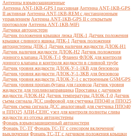
Антенны взрывозащищенные
Антенна ANT-1КВ-GPS I пассивная
Антенна ANT-1КВ-GPS
II активная
Антенна ANT-1КВ-REM c дистанционным
управлением
Антенна ANT-1КВ-GPS II с открытым
протоколом
Антенна ANT-1КВ-WiFi
Датчики автоцистерн
Датчик положения крышки люка ДПК-1
Датчик положения
крышки сливного ящика ДПК-1
Датчик положения
автоцистерны ДПК-1
Датчик наличия жидкости ДЛОК-Н1
Датчик наличия жидкости ДЛОК-Н2
Датчик положения
донного клапана ДЛОК-Т-1
Фланец ФЛОК для контроля
донного клапана и контроля жидкости в сливной трубе
Датчик уровня жидкости ДЛОК-У-1-1КВ для бензовоза
Датчик уровня жидкости ДЛОК-У-1-3КВ для бензовоза
Датчик уровня жидкости ДЛОК-У-1 с встроенным GSM/GPS
Датчик уровня пропан-бутана для газовоза
Датчик уровня
жидкости для топливозаправщика
Проставка с датчиком
жидкости ДЛОК-Н2
Датчик температуры ДЛОК-Т-0
Датчик
съема сигнала ДСС цифровой для счетчика ППО40 и ППО25
Датчик съема сигнала ДСС аналоговый для счетчика ППО40
и ППО25
АПИ-СЕНС узел для контроля полноты слива
жидкости из отсека автоцистерны
Фонарь взрывозащищенный автоцистерн
Фонарь ТС-ТГ
Фонарь ТС-ТГ с сенсором включения/
выключения
Фонарь ТС-ТГ с датчиком положения крышки