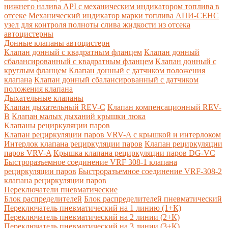
нижнего налива API с механическим индикатором топлива в
отсеке
Механический индикатор марки топлива
АПИ-СЕНС
узел для контроля полноты слива жидкости из отсека
автоцистерны
Донные клапаны автоцистерн
Клапан донный с квадратным фланцем
Клапан донный
сбалансированный с квадратным фланцем
Клапан донный с
круглым фланцем
Клапан донный с датчиком положения
клапана
Клапан донный сбалансированный с датчиком
положения клапана
Дыхательные клапаны
Клапан дыхательный REV-C
Клапан компенсационный REV-
B
Клапан малых дыханий крышки люка
Клапаны рециркуляции паров
Клапан рециркуляции паров VRV-A с крышкой и интерлоком
Интерлок клапана рециркуляции паров
Клапан рециркуляции
паров VRV-A
Крышка клапана рециркуляции паров DG-VC
Быстроразъемное соединение VRF 308-1 клапана
рециркуляции паров
Быстроразъемное соединение VRF-308-2
клапана рециркуляции паров
Переключатели пневматические
Блок распределителей
Блок распределителей пневматический
Переключатель пневматический на 1 линию (1+К)
Переключатель пневматический на 2 линии (2+К)
Переключатель пневматический на 3 линии (3+К)