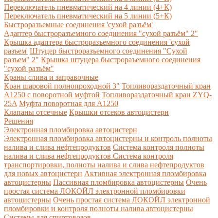
Переключатель пневматический на 4 линии (4+К)
Переключатель пневматический на 5 линии (5+К)
Быстроразъемные соединения 'сухой разъём'
Адаптер быстроразъемного соединения "сухой разъём" 2"
Крышка адаптера быстроразъемного соединения 'сухой
разъем'
Штуцер быстроразъемного соединения "Сухой
разъем" 2"
Крышка штуцера быстрораъемного соединения
"сухой разъём"
Краны слива и заправочные
Кран шаровой полнопроходной 3"
Топливораздаточный кран
A1250 с поворотной муфтой
Топливораздаточный кран ZYQ-
25A
Муфта поворотная для А1250
Клапаны отсечные
Крышки отсеков автоцистерн
Решения
Электронная пломбировка автоцистерн
Электронная пломбировка автоцистерны и контроль полноты
налива и слива нефтепродуктов
Система контроля полноты
налива и слива нефтепродуктов
Система контроля
транспортировки, полноты налива и слива нефтепродуктов
для новых автоцистерн
Активная электронная пломбировка
автоцистерны
Пассивная пломбировка автоцистерны
Очень
простая система ЛОКОЙЛ электронной пломбировки
автоцистерны
Очень простая система ЛОКОЙЛ электронной
пломбировки и контроля полноты налива автоцистерны
Системы для спиртовозов