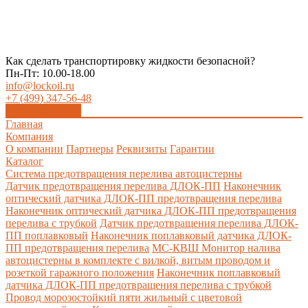
Как сделать транспортировку жидкости безопасной?
Пн-Пт: 10.00-18.00
info@lockoil.ru
+7 (499) 347-56-48
Заказать звонок
Главная
Компания
О компании
Партнеры
Реквизиты
Гарантии
Каталог
Система предотвращения перелива автоцистерны
Датчик предотвращения перелива ДЛОК-ПП
Наконечник
оптический датчика ДЛОК-ПП предотвращения перелива
Наконечник оптический датчика ДЛОК-ПП предотвращения
перелива с трубкой
Датчик предотвращения перелива ДЛОК-
ПП поплавковый
Наконечник поплавковый датчика ДЛОК-
ПП предотвращения перелива
МС-КВШ Монитор налива
автоцистерны в комплекте с вилкой, витым проводом и
розеткой гаражного положения
Наконечник поплавковый
датчика ДЛОК-ПП предотвращения перелива с трубкой
Провод морозостойкий пяти жильный с цветовой