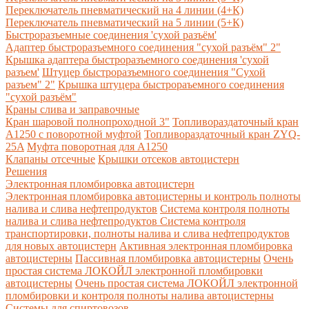
Переключатель пневматический на 4 линии (4+К)
Переключатель пневматический на 5 линии (5+К)
Быстроразъемные соединения 'сухой разъём'
Адаптер быстроразъемного соединения "сухой разъём" 2"
Крышка адаптера быстроразъемного соединения 'сухой
разъем'
Штуцер быстроразъемного соединения "Сухой
разъем" 2"
Крышка штуцера быстрораъемного соединения
"сухой разъём"
Краны слива и заправочные
Кран шаровой полнопроходной 3"
Топливораздаточный кран
A1250 с поворотной муфтой
Топливораздаточный кран ZYQ-
25A
Муфта поворотная для А1250
Клапаны отсечные
Крышки отсеков автоцистерн
Решения
Электронная пломбировка автоцистерн
Электронная пломбировка автоцистерны и контроль полноты
налива и слива нефтепродуктов
Система контроля полноты
налива и слива нефтепродуктов
Система контроля
транспортировки, полноты налива и слива нефтепродуктов
для новых автоцистерн
Активная электронная пломбировка
автоцистерны
Пассивная пломбировка автоцистерны
Очень
простая система ЛОКОЙЛ электронной пломбировки
автоцистерны
Очень простая система ЛОКОЙЛ электронной
пломбировки и контроля полноты налива автоцистерны
Системы для спиртовозов