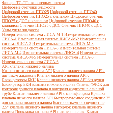
Фонарь ТС-ТГ с кнопочным постом
Цифровые счетчики жидкости
Цифровой счетчик ППО25
Цифровой счетчик ППО40
Цифровой счетчик ППО25 с клапаном
Цифровой счетчик
ППО25 с ДСС и клапаном
Цифровой счетчик ППО40 с
клапаном
Счетчик ППО25 с ДСС
Счетчик ППО40 с ДСС
Узлы учета жидкости
Измерительная система ЛИСА-М-1
Измерительная система
ЛИСА-1
Измерительная система ЛИСА-М-2
Измерительная
система ЛИСА-2
Измерительная система ЛИСА-М-3
Измерительная система ЛИСА-3
Измерительная система
ЛИСА-М-4
Измерительная система ЛИСА-4
Измерительная
система ЛИСА-М-5
Измерительная система ЛИСА-5
Измерительная система ЛИСА-6
API клапаны нижнего налива
Клапан нижнего налива API
Клапан нижнего налива API с
датчиком жидкости
Клапан нижнего налива API с
Блокиратором БКН
Клапан нижнего налива API без ручки
Блокиратор БКН клапана нижнего налива
Фланец ФЛОК для
контроля донного клапана и контроля жидкости в сливной
трубе
Клапан нижнего налива API с манифольдом
Крышка
клапана нижнего налива API
Быстроразъемное соединение 3"
для клапана нижнего налива
Быстроразъемное соединение
2,5" клапана нижнего налива
Интерлок клапана нижнего
налива
Прокладка клапана API нижнего налива
Клапан