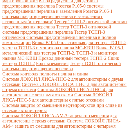
маркировкой жил
Ключ радиусный для датчика
предотвращения перелива
Розетка Р105-0 системы
предотвращения перелива и заземления
Розетка Р105-1
системы предотвращения перелива и заземления с
встроенным 'интерлоком'
Тестер ТСПП-2 оптической системы
предотвращения перелива
Тестер ТСПП-3 оптической
системы предотвращения перелива
Тестер ТСПП-3
оптической системы предотвращения перелива в полной
комплектации
Вилка В105-0 пластиковая для тестера ТСПП-2,
тестера ТСПП-3 и монитора налива МС-КВШ
Вилка В105-1
металлический для тестера ТСПП-2, ТСПП-3 и монитора
налива МС-КВШ
Провод длинный тестера ТСПП-2
Ящик
тестера ТСПП-2
Болт заземления
Тестер ТСПП оптической
системы предотвращения перелива
Cистема контроля полноты налива и слива
Система ЛОКОЙЛ ЛИСА-ПНС-2 для автоцистерны с двумя
отсеками
Система ЛОКОЙЛ ЛИСА-ПНС-3 для автоцистерны
с тремя отсеками
Система ЛОКОЙЛ ЛИСА-ПНС-4 для
автоцистерны с четырьмя отсеками
Система ЛОКОЙЛ
ЛИСА-ПНС-5 для автоцистерны с пятью отсеками
Система защиты от смешения нефтепродуктов при сливе из
отсеков автоцистерны
Система ЛОКОЙЛ ЛИСА-AM-3 защита от смешения для
автоцистерны с тремя отсеками
Система ЛОКОЙЛ ЛИСА-
AM-4 защита от смешения для автоцистерны с четырьмя