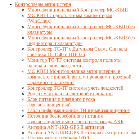
Контроллеры автоцистерн
Многофункциональный Контроллер МС-КВШ
МС-КВШ с одноплатным компьютером
(Win/Linux)
Многофункциональный контроллер МС-КВШ без
клавиатуры
Многофункциональный контроллер МС-КВШ без
индикатора и клавиатуры
Контроллер ТС-ТГ с Датчиком Съема Сигнала
счетчика ППО40 и ППО25
Монитор ТС-ТГ системы контроля полноты
налива и слива жидкости
МС-КВШ Монитор налива автоцистерны в
комплекте с вилкой, витым проводом и розеткой
гаражного положения
Контроллер ТС-ТГ системы учета жидкостей
Ридер смарт-карт и световой индикатор
Блок питания и плавного пуска
взрывозащищенный
Табло информационное ТИ взрывозащищенное
Источник бесперебойного питания
взрывозащищенный с контролем заряда АКБ
Антенна ANT-1КВ-GPS II активная
Антенна ANT-1КВ-GPS II с открытым протоколом
Модуль ввода датчиков МВД