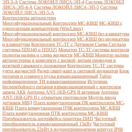
ЭП-3-А
Система ЛОКОЙЛ ЛИСА-ЭП-4
Система ЛОКОЙЛ
ЛИСА-ЭП-4-А
Система ЛОКОЙЛ ЛИСА-ЭП-5
Система
ЛОКОЙЛ ЛИСА-ЭП-5-А
Контроллеры автоцистерн
Многофункциональный Контроллер МС-КВШ
МС-КВШ с
одноплатным компьютером (Win/Linux)
Многофункциональный контроллер МС-КВШ без клавиатуры
Многофункциональный контроллер МС-КВШ без индикатора
и клавиатуры
Контроллер ТС-ТГ с Датчиком Съема Сигнала
счетчика ППО40 и ППО25
Монитор ТС-ТГ системы контроля
полноты налива и слива жидкости
МС-КВШ Монитор налива
автоцистерны в комплекте с вилкой, витым проводом и
розеткой гаражного положения
Контроллер ТС-ТГ системы
учета жидкостей
Ридер смарт-карт и световой индикатор
Блок
питания и плавного пуска взрывозащищенный
Табло
информационное ТИ взрывозащищенное
Источник
бесперебойного питания взрывозащищенный с контролем
заряда АКБ
Антенна ANT-1КВ-GPS II активная
Антенна
ANT-1КВ-GPS II с открытым протоколом
Модуль ввода
датчиков МВД
Плата коммутационная ПК контроллера МС-
КВШ
Плата коммутационная ПЧК контроллера МС-КВШ
Плата коммутационная ПТК контроллера МС-КВШ
Преобразователь интерфейса принтера ПИП
Частотный
преобразователь взрывозащищенный 15кВт
Частотный
преобразователь 22кВт в водонепроницаемом корпусе IP68