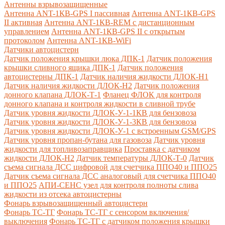
Антенны взрывозащищенные
Антенна ANT-1КВ-GPS I пассивная
Антенна ANT-1КВ-GPS
II активная
Антенна ANT-1КВ-REM c дистанционным
управлением
Антенна ANT-1КВ-GPS II с открытым
протоколом
Антенна ANT-1КВ-WiFi
Датчики автоцистерн
Датчик положения крышки люка ДПК-1
Датчик положения
крышки сливного ящика ДПК-1
Датчик положения
автоцистерны ДПК-1
Датчик наличия жидкости ДЛОК-Н1
Датчик наличия жидкости ДЛОК-Н2
Датчик положения
донного клапана ДЛОК-Т-1
Фланец ФЛОК для контроля
донного клапана и контроля жидкости в сливной трубе
Датчик уровня жидкости ДЛОК-У-1-1КВ для бензовоза
Датчик уровня жидкости ДЛОК-У-1-3КВ для бензовоза
Датчик уровня жидкости ДЛОК-У-1 с встроенным GSM/GPS
Датчик уровня пропан-бутана для газовоза
Датчик уровня
жидкости для топливозаправщика
Проставка с датчиком
жидкости ДЛОК-Н2
Датчик температуры ДЛОК-Т-0
Датчик
съема сигнала ДСС цифровой для счетчика ППО40 и ППО25
Датчик съема сигнала ДСС аналоговый для счетчика ППО40
и ППО25
АПИ-СЕНС узел для контроля полноты слива
жидкости из отсека автоцистерны
Фонарь взрывозащищенный автоцистерн
Фонарь ТС-ТГ
Фонарь ТС-ТГ с сенсором включения/
выключения
Фонарь ТС-ТГ с датчиком положения крышки