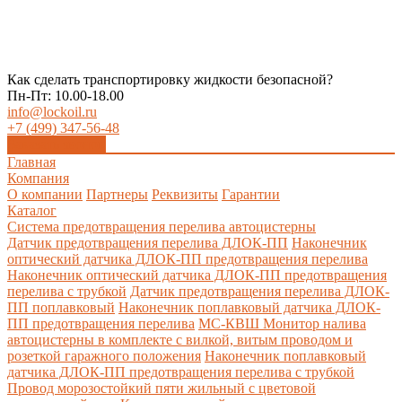
Как сделать транспортировку жидкости безопасной?
Пн-Пт: 10.00-18.00
info@lockoil.ru
+7 (499) 347-56-48
Заказать звонок
Главная
Компания
О компании
Партнеры
Реквизиты
Гарантии
Каталог
Система предотвращения перелива автоцистерны
Датчик предотвращения перелива ДЛОК-ПП
Наконечник
оптический датчика ДЛОК-ПП предотвращения перелива
Наконечник оптический датчика ДЛОК-ПП предотвращения
перелива с трубкой
Датчик предотвращения перелива ДЛОК-
ПП поплавковый
Наконечник поплавковый датчика ДЛОК-
ПП предотвращения перелива
МС-КВШ Монитор налива
автоцистерны в комплекте с вилкой, витым проводом и
розеткой гаражного положения
Наконечник поплавковый
датчика ДЛОК-ПП предотвращения перелива с трубкой
Провод морозостойкий пяти жильный с цветовой