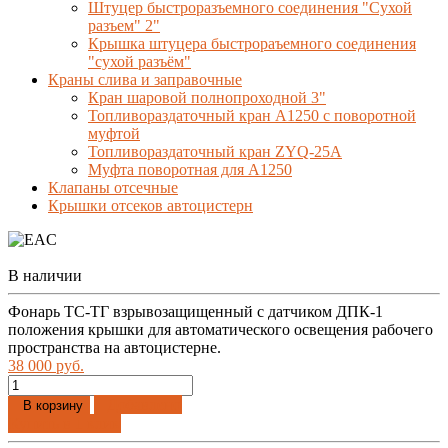
Штуцер быстроразъемного соединения "Сухой
разъем" 2"
Крышка штуцера быстрораъемного соединения
"сухой разъём"
Краны слива и заправочные
Кран шаровой полнопроходной 3"
Топливораздаточный кран A1250 с поворотной
муфтой
Топливораздаточный кран ZYQ-25A
Муфта поворотная для А1250
Клапаны отсечные
Крышки отсеков автоцистерн
В наличии
Фонарь ТС-ТГ взрывозащищенный с датчиком ДПК-1
положения крышки для автоматического освещения рабочего
пространства на автоцистерне.
38 000 руб.
Добавлено
В корзину
Купить в 1 клик