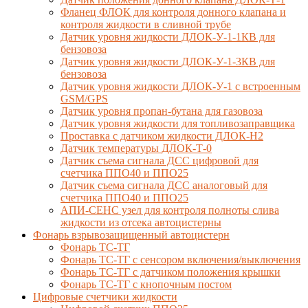
Фланец ФЛОК для контроля донного клапана и
контроля жидкости в сливной трубе
Датчик уровня жидкости ДЛОК-У-1-1КВ для
бензовоза
Датчик уровня жидкости ДЛОК-У-1-3КВ для
бензовоза
Датчик уровня жидкости ДЛОК-У-1 с встроенным
GSM/GPS
Датчик уровня пропан-бутана для газовоза
Датчик уровня жидкости для топливозаправщика
Проставка с датчиком жидкости ДЛОК-Н2
Датчик температуры ДЛОК-Т-0
Датчик съема сигнала ДСС цифровой для
счетчика ППО40 и ППО25
Датчик съема сигнала ДСС аналоговый для
счетчика ППО40 и ППО25
АПИ-СЕНС узел для контроля полноты слива
жидкости из отсека автоцистерны
Фонарь взрывозащищенный автоцистерн
Фонарь ТС-ТГ
Фонарь ТС-ТГ с сенсором включения/выключения
Фонарь ТС-ТГ с датчиком положения крышки
Фонарь ТС-ТГ с кнопочным постом
Цифровые счетчики жидкости