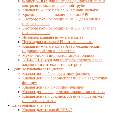
Фланец ФЛОК для контроля донного клапана и
контроля жидкости в сливной трубе
Клапан нижнего налива API с манифольдом
Крышка клапана нижнего налива API
Быстроразъемное соединение 3" для клапана
нижнего налива
Быстроразъемное соединение 2,5" клапана
нижнего налива
Интерлок клапана нижнего налива
Прокладка клапана API нижнего налива
Клапан нижнего налива API с механическим
индикатором топлива в отсеке
Механический индикатор марки топлива
АПИ-СЕНС узел для контроля полноты слива
жидкости из отсека автоцистерны
Донные клапаны автоцистерн
Клапан донный с квадратным фланцем
Клапан донный сбалансированный с квадратным
фланцем
Клапан донный с круглым фланцем
Клапан донный с датчиком положения клапана
Клапан донный сбалансированный с датчиком
положения клапана
Дыхательные клапаны
Клапан дыхательный REV-C