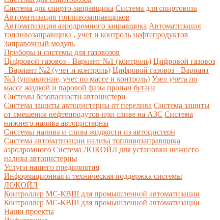
Система для спирто-заправщика
Система для спиртовоза
Автоматизация топливозаправщиков
Автоматизация аэродромного заправщика
Автоматизация
топливозаправщика , учет и контроль нефтепродуктов
Заправочный модуль
Приборы и системы для газовозов
Цифровой газовоз - Вариант №1 (контроль)
Цифровой газовоз
- Вариант №2 (учет и контроль)
Цифровой газовоз - Вариант
№3 (управление, учет по массе и контроль)
Узел учета по
массе жидкой и паровой фазы пропан бутана
Системы безопасности автоцистерн
Система защиты автоцистерны от перелива
Система защиты
от смешения нефтепродутов при сливе на АЗС
Система
нижнего налива автоцистерны
Системы налива и слива жидкости из автоцистерн
Система автоматизации налива топливозаправщика
аэродромного
Система ЛОКОЙЛ для установки нижнего
налива автоцистерны
Услуги нашего предприятия
Информационная и техническая поддержка системы
ЛОКОЙЛ
Контроллер МС-КВШ для промышленной автоматизации
Контроллер МС-КВШ для промышленной автоматизации
Наши проекты