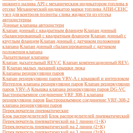
нижнего налива API с механическим индикатором топлива в
отсеке
Механический индикатор марки топлива
АПИ-СЕНС
узел для контроля полноты слива жидкости из отсека
автоцистерны
Донные клапаны автоцистерн
Клапан донный с квадратным фланцем
Клапан донный
сбалансированный с квадратным фланцем
Клапан донный с
круглым фланцем
Клапан донный с датчиком положения
клапана
Клапан донный сбалансированный с датчиком
положения клапана
Дыхательные клапаны
Клапан дыхательный REV-C
Клапан компенсационный REV-
B
Клапан малых дыханий крышки люка
Клапаны рециркуляции паров
Клапан рециркуляции паров VRV-A с крышкой и интерлоком
Интерлок клапана рециркуляции паров
Клапан рециркуляции
паров VRV-A
Крышка клапана рециркуляции паров DG-VC
Быстроразъемное соединение VRF 308-1 клапана
рециркуляции паров
Быстроразъемное соединение VRF-308-2
клапана рециркуляции паров
Переключатели пневматические
Блок распределителей
Блок распределителей пневматический
Переключатель пневматический на 1 линию (1+К)
Переключатель пневматический на 2 линии (2+К)
Переключатель пневматический на 3 линии (3+К)