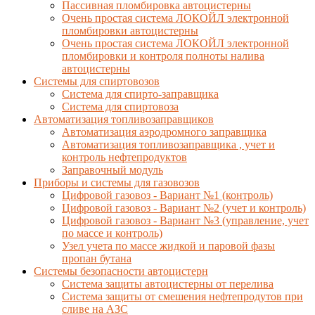
Пассивная пломбировка автоцистерны
Очень простая система ЛОКОЙЛ электронной
пломбировки автоцистерны
Очень простая система ЛОКОЙЛ электронной
пломбировки и контроля полноты налива
автоцистерны
Системы для спиртовозов
Система для спирто-заправщика
Система для спиртовоза
Автоматизация топливозаправщиков
Автоматизация аэродромного заправщика
Автоматизация топливозаправщика , учет и
контроль нефтепродуктов
Заправочный модуль
Приборы и системы для газовозов
Цифровой газовоз - Вариант №1 (контроль)
Цифровой газовоз - Вариант №2 (учет и контроль)
Цифровой газовоз - Вариант №3 (управление, учет
по массе и контроль)
Узел учета по массе жидкой и паровой фазы
пропан бутана
Системы безопасности автоцистерн
Система защиты автоцистерны от перелива
Система защиты от смешения нефтепродутов при
сливе на АЗС