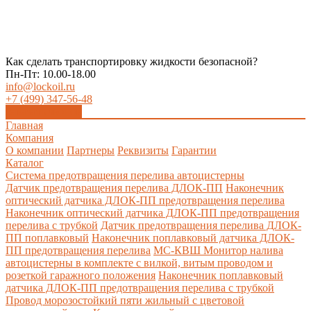
Как сделать транспортировку жидкости безопасной?
Пн-Пт: 10.00-18.00
info@lockoil.ru
+7 (499) 347-56-48
Заказать звонок
Главная
Компания
О компании
Партнеры
Реквизиты
Гарантии
Каталог
Система предотвращения перелива автоцистерны
Датчик предотвращения перелива ДЛОК-ПП
Наконечник
оптический датчика ДЛОК-ПП предотвращения перелива
Наконечник оптический датчика ДЛОК-ПП предотвращения
перелива с трубкой
Датчик предотвращения перелива ДЛОК-
ПП поплавковый
Наконечник поплавковый датчика ДЛОК-
ПП предотвращения перелива
МС-КВШ Монитор налива
автоцистерны в комплекте с вилкой, витым проводом и
розеткой гаражного положения
Наконечник поплавковый
датчика ДЛОК-ПП предотвращения перелива с трубкой
Провод морозостойкий пяти жильный с цветовой