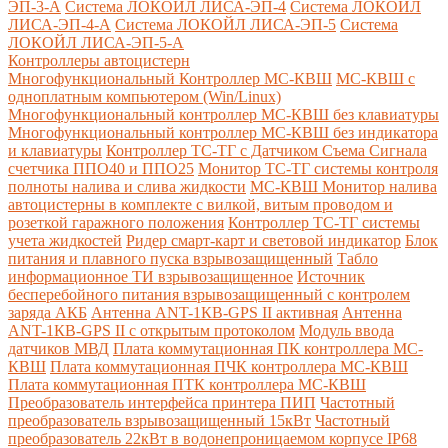
ЭП-3-А
Система ЛОКОЙЛ ЛИСА-ЭП-4
Система ЛОКОЙЛ
ЛИСА-ЭП-4-А
Система ЛОКОЙЛ ЛИСА-ЭП-5
Система
ЛОКОЙЛ ЛИСА-ЭП-5-А
Контроллеры автоцистерн
Многофункциональный Контроллер МС-КВШ
МС-КВШ с
одноплатным компьютером (Win/Linux)
Многофункциональный контроллер МС-КВШ без клавиатуры
Многофункциональный контроллер МС-КВШ без индикатора
и клавиатуры
Контроллер ТС-ТГ с Датчиком Съема Сигнала
счетчика ППО40 и ППО25
Монитор ТС-ТГ системы контроля
полноты налива и слива жидкости
МС-КВШ Монитор налива
автоцистерны в комплекте с вилкой, витым проводом и
розеткой гаражного положения
Контроллер ТС-ТГ системы
учета жидкостей
Ридер смарт-карт и световой индикатор
Блок
питания и плавного пуска взрывозащищенный
Табло
информационное ТИ взрывозащищенное
Источник
бесперебойного питания взрывозащищенный с контролем
заряда АКБ
Антенна ANT-1КВ-GPS II активная
Антенна
ANT-1КВ-GPS II с открытым протоколом
Модуль ввода
датчиков МВД
Плата коммутационная ПК контроллера МС-
КВШ
Плата коммутационная ПЧК контроллера МС-КВШ
Плата коммутационная ПТК контроллера МС-КВШ
Преобразователь интерфейса принтера ПИП
Частотный
преобразователь взрывозащищенный 15кВт
Частотный
преобразователь 22кВт в водонепроницаемом корпусе IP68