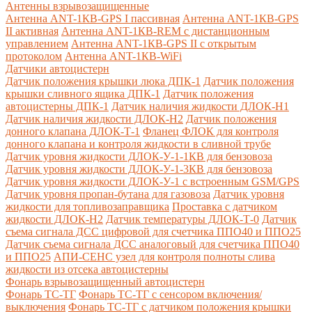
Антенны взрывозащищенные
Антенна ANT-1КВ-GPS I пассивная
Антенна ANT-1КВ-GPS
II активная
Антенна ANT-1КВ-REM c дистанционным
управлением
Антенна ANT-1КВ-GPS II с открытым
протоколом
Антенна ANT-1КВ-WiFi
Датчики автоцистерн
Датчик положения крышки люка ДПК-1
Датчик положения
крышки сливного ящика ДПК-1
Датчик положения
автоцистерны ДПК-1
Датчик наличия жидкости ДЛОК-Н1
Датчик наличия жидкости ДЛОК-Н2
Датчик положения
донного клапана ДЛОК-Т-1
Фланец ФЛОК для контроля
донного клапана и контроля жидкости в сливной трубе
Датчик уровня жидкости ДЛОК-У-1-1КВ для бензовоза
Датчик уровня жидкости ДЛОК-У-1-3КВ для бензовоза
Датчик уровня жидкости ДЛОК-У-1 с встроенным GSM/GPS
Датчик уровня пропан-бутана для газовоза
Датчик уровня
жидкости для топливозаправщика
Проставка с датчиком
жидкости ДЛОК-Н2
Датчик температуры ДЛОК-Т-0
Датчик
съема сигнала ДСС цифровой для счетчика ППО40 и ППО25
Датчик съема сигнала ДСС аналоговый для счетчика ППО40
и ППО25
АПИ-СЕНС узел для контроля полноты слива
жидкости из отсека автоцистерны
Фонарь взрывозащищенный автоцистерн
Фонарь ТС-ТГ
Фонарь ТС-ТГ с сенсором включения/
выключения
Фонарь ТС-ТГ с датчиком положения крышки