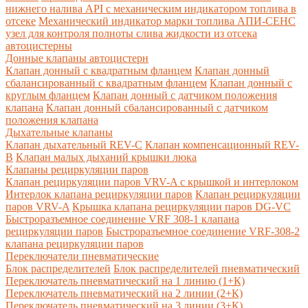
нижнего налива API с механическим индикатором топлива в
отсеке
Механический индикатор марки топлива
АПИ-СЕНС
узел для контроля полноты слива жидкости из отсека
автоцистерны
Донные клапаны автоцистерн
Клапан донный с квадратным фланцем
Клапан донный
сбалансированный с квадратным фланцем
Клапан донный с
круглым фланцем
Клапан донный с датчиком положения
клапана
Клапан донный сбалансированный с датчиком
положения клапана
Дыхательные клапаны
Клапан дыхательный REV-C
Клапан компенсационный REV-
B
Клапан малых дыханий крышки люка
Клапаны рециркуляции паров
Клапан рециркуляции паров VRV-A с крышкой и интерлоком
Интерлок клапана рециркуляции паров
Клапан рециркуляции
паров VRV-A
Крышка клапана рециркуляции паров DG-VC
Быстроразъемное соединение VRF 308-1 клапана
рециркуляции паров
Быстроразъемное соединение VRF-308-2
клапана рециркуляции паров
Переключатели пневматические
Блок распределителей
Блок распределителей пневматический
Переключатель пневматический на 1 линию (1+К)
Переключатель пневматический на 2 линии (2+К)
Переключатель пневматический на 3 линии (3+К)