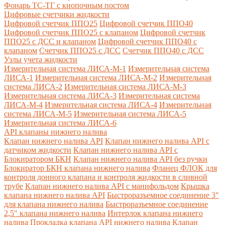
Фонарь ТС-ТГ с кнопочным постом
Цифровые счетчики жидкости
Цифровой счетчик ППО25
Цифровой счетчик ППО40
Цифровой счетчик ППО25 с клапаном
Цифровой счетчик
ППО25 с ДСС и клапаном
Цифровой счетчик ППО40 с
клапаном
Счетчик ППО25 с ДСС
Счетчик ППО40 с ДСС
Узлы учета жидкости
Измерительная система ЛИСА-М-1
Измерительная система
ЛИСА-1
Измерительная система ЛИСА-М-2
Измерительная
система ЛИСА-2
Измерительная система ЛИСА-М-3
Измерительная система ЛИСА-3
Измерительная система
ЛИСА-М-4
Измерительная система ЛИСА-4
Измерительная
система ЛИСА-М-5
Измерительная система ЛИСА-5
Измерительная система ЛИСА-6
API клапаны нижнего налива
Клапан нижнего налива API
Клапан нижнего налива API с
датчиком жидкости
Клапан нижнего налива API с
Блокиратором БКН
Клапан нижнего налива API без ручки
Блокиратор БКН клапана нижнего налива
Фланец ФЛОК для
контроля донного клапана и контроля жидкости в сливной
трубе
Клапан нижнего налива API с манифольдом
Крышка
клапана нижнего налива API
Быстроразъемное соединение 3"
для клапана нижнего налива
Быстроразъемное соединение
2,5" клапана нижнего налива
Интерлок клапана нижнего
налива
Прокладка клапана API нижнего налива
Клапан