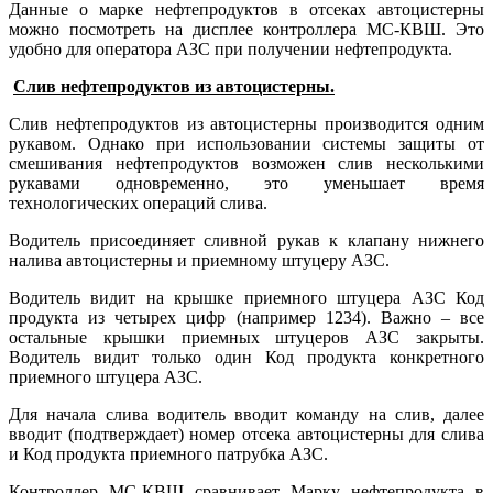
Данные о марке нефтепродуктов в отсеках автоцистерны
можно посмотреть на дисплее контроллера МС-КВШ. Это
удобно для оператора АЗС при получении нефтепродукта.
Слив нефтепродуктов из автоцистерны.
Слив нефтепродуктов из автоцистерны производится одним
рукавом. Однако при использовании системы защиты от
смешивания нефтепродуктов возможен слив несколькими
рукавами одновременно, это уменьшает время
технологических операций слива.
Водитель присоединяет сливной рукав к клапану нижнего
налива автоцистерны и приемному штуцеру АЗС.
Водитель видит на крышке приемного штуцера АЗС Код
продукта из четырех цифр (например 1234). Важно – все
остальные крышки приемных штуцеров АЗС закрыты.
Водитель видит только один Код продукта конкретного
приемного штуцера АЗС.
Для начала слива водитель вводит команду на слив, далее
вводит (подтверждает) номер отсека автоцистерны для слива
и Код продукта приемного патрубка АЗС.
Контроллер МС-КВШ сравнивает Марку нефтепродукта в