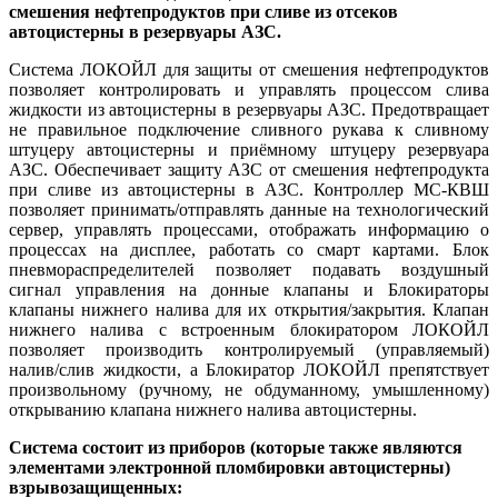
смешения нефтепродуктов при сливе из отсеков
автоцистерны в резервуары АЗС.
Система ЛОКОЙЛ для защиты от смешения нефтепродуктов
позволяет контролировать и управлять процессом слива
жидкости из автоцистерны в резервуары АЗС. Предотвращает
не правильное подключение сливного рукава к сливному
штуцеру автоцистерны и приёмному штуцеру резервуара
АЗС. Обеспечивает защиту АЗС от смешения нефтепродукта
при сливе из автоцистерны в АЗС. Контроллер МС-КВШ
позволяет принимать/отправлять данные на технологический
сервер, управлять процессами, отображать информацию о
процессах на дисплее, работать со смарт картами. Блок
пневмораспределителей позволяет подавать воздушный
сигнал управления на донные клапаны и Блокираторы
клапаны нижнего налива для их открытия/закрытия. Клапан
нижнего налива с встроенным блокиратором ЛОКОЙЛ
позволяет производить контролируемый (управляемый)
налив/слив жидкости, а Блокиратор ЛОКОЙЛ препятствует
произвольному (ручному, не обдуманному, умышленному)
открыванию клапана нижнего налива автоцистерны.
Система состоит из приборов (которые также являются
элементами электронной пломбировки автоцистерны)
взрывозащищенных: