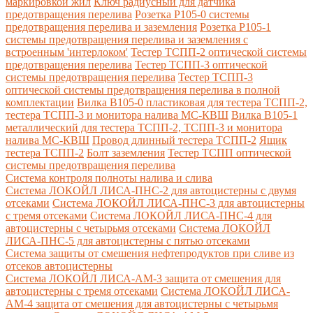
маркировкой жил
Ключ радиусный для датчика
предотвращения перелива
Розетка Р105-0 системы
предотвращения перелива и заземления
Розетка Р105-1
системы предотвращения перелива и заземления с
встроенным 'интерлоком'
Тестер ТСПП-2 оптической системы
предотвращения перелива
Тестер ТСПП-3 оптической
системы предотвращения перелива
Тестер ТСПП-3
оптической системы предотвращения перелива в полной
комплектации
Вилка В105-0 пластиковая для тестера ТСПП-2,
тестера ТСПП-3 и монитора налива МС-КВШ
Вилка В105-1
металлический для тестера ТСПП-2, ТСПП-3 и монитора
налива МС-КВШ
Провод длинный тестера ТСПП-2
Ящик
тестера ТСПП-2
Болт заземления
Тестер ТСПП оптической
системы предотвращения перелива
Cистема контроля полноты налива и слива
Система ЛОКОЙЛ ЛИСА-ПНС-2 для автоцистерны с двумя
отсеками
Система ЛОКОЙЛ ЛИСА-ПНС-3 для автоцистерны
с тремя отсеками
Система ЛОКОЙЛ ЛИСА-ПНС-4 для
автоцистерны с четырьмя отсеками
Система ЛОКОЙЛ
ЛИСА-ПНС-5 для автоцистерны с пятью отсеками
Система защиты от смешения нефтепродуктов при сливе из
отсеков автоцистерны
Система ЛОКОЙЛ ЛИСА-AM-3 защита от смешения для
автоцистерны с тремя отсеками
Система ЛОКОЙЛ ЛИСА-
AM-4 защита от смешения для автоцистерны с четырьмя