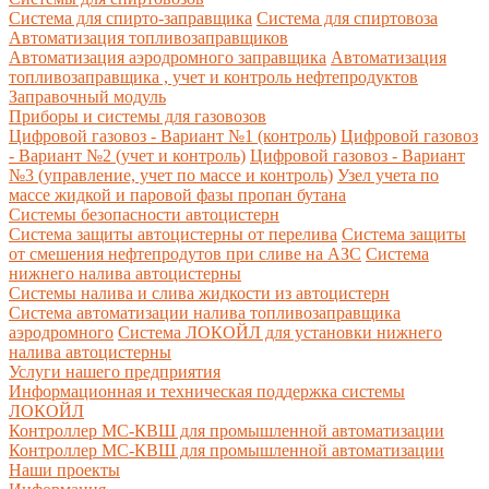
Система для спирто-заправщика
Система для спиртовоза
Автоматизация топливозаправщиков
Автоматизация аэродромного заправщика
Автоматизация
топливозаправщика , учет и контроль нефтепродуктов
Заправочный модуль
Приборы и системы для газовозов
Цифровой газовоз - Вариант №1 (контроль)
Цифровой газовоз
- Вариант №2 (учет и контроль)
Цифровой газовоз - Вариант
№3 (управление, учет по массе и контроль)
Узел учета по
массе жидкой и паровой фазы пропан бутана
Системы безопасности автоцистерн
Система защиты автоцистерны от перелива
Система защиты
от смешения нефтепродутов при сливе на АЗС
Система
нижнего налива автоцистерны
Системы налива и слива жидкости из автоцистерн
Система автоматизации налива топливозаправщика
аэродромного
Система ЛОКОЙЛ для установки нижнего
налива автоцистерны
Услуги нашего предприятия
Информационная и техническая поддержка системы
ЛОКОЙЛ
Контроллер МС-КВШ для промышленной автоматизации
Контроллер МС-КВШ для промышленной автоматизации
Наши проекты