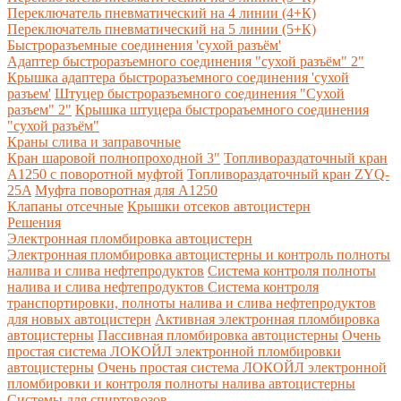
Переключатель пневматический на 4 линии (4+К)
Переключатель пневматический на 5 линии (5+К)
Быстроразъемные соединения 'сухой разъём'
Адаптер быстроразъемного соединения "сухой разъём" 2"
Крышка адаптера быстроразъемного соединения 'сухой
разъем'
Штуцер быстроразъемного соединения "Сухой
разъем" 2"
Крышка штуцера быстрораъемного соединения
"сухой разъём"
Краны слива и заправочные
Кран шаровой полнопроходной 3"
Топливораздаточный кран
A1250 с поворотной муфтой
Топливораздаточный кран ZYQ-
25A
Муфта поворотная для А1250
Клапаны отсечные
Крышки отсеков автоцистерн
Решения
Электронная пломбировка автоцистерн
Электронная пломбировка автоцистерны и контроль полноты
налива и слива нефтепродуктов
Система контроля полноты
налива и слива нефтепродуктов
Система контроля
транспортировки, полноты налива и слива нефтепродуктов
для новых автоцистерн
Активная электронная пломбировка
автоцистерны
Пассивная пломбировка автоцистерны
Очень
простая система ЛОКОЙЛ электронной пломбировки
автоцистерны
Очень простая система ЛОКОЙЛ электронной
пломбировки и контроля полноты налива автоцистерны
Системы для спиртовозов