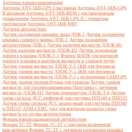
Антенны взрывозащищенные
Антенна ANT-1КВ-GPS I пассивная
Антенна ANT-1КВ-GPS
II активная
Антенна ANT-1КВ-REM c дистанционным
управлением
Антенна ANT-1КВ-GPS II с открытым
протоколом
Антенна ANT-1КВ-WiFi
Датчики автоцистерн
Датчик положения крышки люка ДПК-1
Датчик положения
крышки сливного ящика ДПК-1
Датчик положения
автоцистерны ДПК-1
Датчик наличия жидкости ДЛОК-Н1
Датчик наличия жидкости ДЛОК-Н2
Датчик положения
донного клапана ДЛОК-Т-1
Фланец ФЛОК для контроля
донного клапана и контроля жидкости в сливной трубе
Датчик уровня жидкости ДЛОК-У-1-1КВ для бензовоза
Датчик уровня жидкости ДЛОК-У-1-3КВ для бензовоза
Датчик уровня жидкости ДЛОК-У-1 с встроенным GSM/GPS
Датчик уровня пропан-бутана для газовоза
Датчик уровня
жидкости для топливозаправщика
Проставка с датчиком
жидкости ДЛОК-Н2
Датчик температуры ДЛОК-Т-0
Датчик
съема сигнала ДСС цифровой для счетчика ППО40 и ППО25
Датчик съема сигнала ДСС аналоговый для счетчика ППО40
и ППО25
АПИ-СЕНС узел для контроля полноты слива
жидкости из отсека автоцистерны
Фонарь взрывозащищенный автоцистерн
Фонарь ТС-ТГ
Фонарь ТС-ТГ с сенсором включения/
выключения
Фонарь ТС-ТГ с датчиком положения крышки