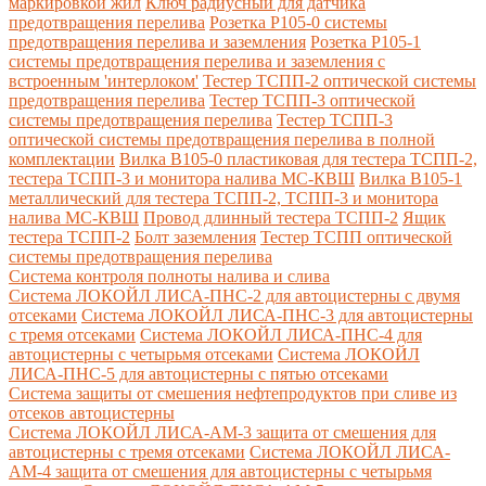
маркировкой жил
Ключ радиусный для датчика
предотвращения перелива
Розетка Р105-0 системы
предотвращения перелива и заземления
Розетка Р105-1
системы предотвращения перелива и заземления с
встроенным 'интерлоком'
Тестер ТСПП-2 оптической системы
предотвращения перелива
Тестер ТСПП-3 оптической
системы предотвращения перелива
Тестер ТСПП-3
оптической системы предотвращения перелива в полной
комплектации
Вилка В105-0 пластиковая для тестера ТСПП-2,
тестера ТСПП-3 и монитора налива МС-КВШ
Вилка В105-1
металлический для тестера ТСПП-2, ТСПП-3 и монитора
налива МС-КВШ
Провод длинный тестера ТСПП-2
Ящик
тестера ТСПП-2
Болт заземления
Тестер ТСПП оптической
системы предотвращения перелива
Cистема контроля полноты налива и слива
Система ЛОКОЙЛ ЛИСА-ПНС-2 для автоцистерны с двумя
отсеками
Система ЛОКОЙЛ ЛИСА-ПНС-3 для автоцистерны
с тремя отсеками
Система ЛОКОЙЛ ЛИСА-ПНС-4 для
автоцистерны с четырьмя отсеками
Система ЛОКОЙЛ
ЛИСА-ПНС-5 для автоцистерны с пятью отсеками
Система защиты от смешения нефтепродуктов при сливе из
отсеков автоцистерны
Система ЛОКОЙЛ ЛИСА-AM-3 защита от смешения для
автоцистерны с тремя отсеками
Система ЛОКОЙЛ ЛИСА-
AM-4 защита от смешения для автоцистерны с четырьмя