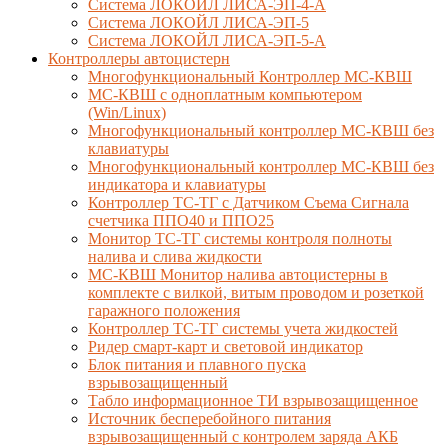
Система ЛОКОЙЛ ЛИСА-ЭП-4-А
Система ЛОКОЙЛ ЛИСА-ЭП-5
Система ЛОКОЙЛ ЛИСА-ЭП-5-А
Контроллеры автоцистерн
Многофункциональный Контроллер МС-КВШ
МС-КВШ с одноплатным компьютером
(Win/Linux)
Многофункциональный контроллер МС-КВШ без
клавиатуры
Многофункциональный контроллер МС-КВШ без
индикатора и клавиатуры
Контроллер ТС-ТГ с Датчиком Съема Сигнала
счетчика ППО40 и ППО25
Монитор ТС-ТГ системы контроля полноты
налива и слива жидкости
МС-КВШ Монитор налива автоцистерны в
комплекте с вилкой, витым проводом и розеткой
гаражного положения
Контроллер ТС-ТГ системы учета жидкостей
Ридер смарт-карт и световой индикатор
Блок питания и плавного пуска
взрывозащищенный
Табло информационное ТИ взрывозащищенное
Источник бесперебойного питания
взрывозащищенный с контролем заряда АКБ