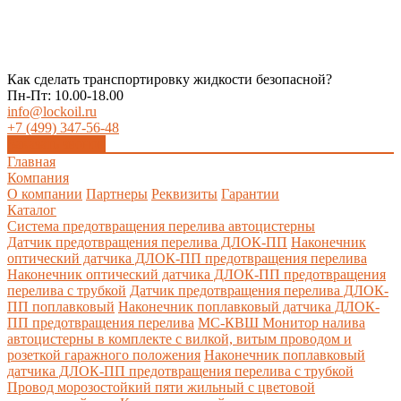
Как сделать транспортировку жидкости безопасной?
Пн-Пт: 10.00-18.00
info@lockoil.ru
+7 (499) 347-56-48
Заказать звонок
Главная
Компания
О компании
Партнеры
Реквизиты
Гарантии
Каталог
Система предотвращения перелива автоцистерны
Датчик предотвращения перелива ДЛОК-ПП
Наконечник
оптический датчика ДЛОК-ПП предотвращения перелива
Наконечник оптический датчика ДЛОК-ПП предотвращения
перелива с трубкой
Датчик предотвращения перелива ДЛОК-
ПП поплавковый
Наконечник поплавковый датчика ДЛОК-
ПП предотвращения перелива
МС-КВШ Монитор налива
автоцистерны в комплекте с вилкой, витым проводом и
розеткой гаражного положения
Наконечник поплавковый
датчика ДЛОК-ПП предотвращения перелива с трубкой
Провод морозостойкий пяти жильный с цветовой