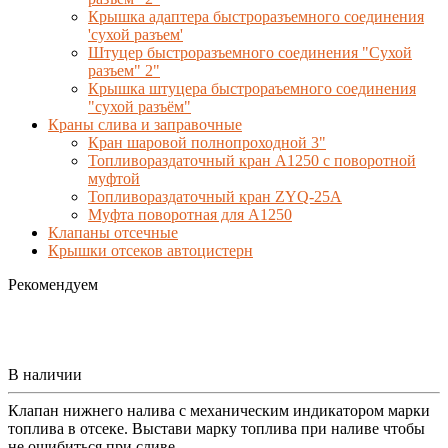
Крышка адаптера быстроразъемного соединения
'сухой разъем'
Штуцер быстроразъемного соединения "Сухой
разъем" 2"
Крышка штуцера быстрораъемного соединения
"сухой разъём"
Краны слива и заправочные
Кран шаровой полнопроходной 3"
Топливораздаточный кран A1250 с поворотной
муфтой
Топливораздаточный кран ZYQ-25A
Муфта поворотная для А1250
Клапаны отсечные
Крышки отсеков автоцистерн
Рекомендуем
В наличии
Клапан нижнего налива с механическим индикатором марки
топлива в отсеке. Выстави марку топлива при наливе чтобы
не ошибиться при сливе.