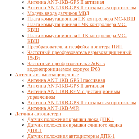
Антенна ANT-1КВ-GPS II активная
Антенна ANT-1КВ-GPS II с открытым протоколом
Модуль ввода датчиков МВД
Плата коммутационная ПК контроллера МС-КВШ
Плата коммутационная ПЧК контроллера МС-
КВШ
Плата коммутационная ПТК контроллера МС-
КВШ
Преобразователь интерфейса принтера ПИП
Частотный преобразователь взрывозащищенный
15кВт
Частотный преобразователь 22кВт в
водонепроницаемом корпусе IP68
Антенны взрывозащищенные
Антенна ANT-1КВ-GPS I пассивная
Антенна ANT-1КВ-GPS II активная
Антенна ANT-1КВ-REM c дистанционным
управлением
Антенна ANT-1КВ-GPS II с открытым протоколом
Антенна ANT-1КВ-WiFi
Датчики автоцистерн
Датчик положения крышки люка ДПК-1
Датчик положения крышки сливного ящика
ДПК-1
Датчик положения автоцистерны ДПК-1