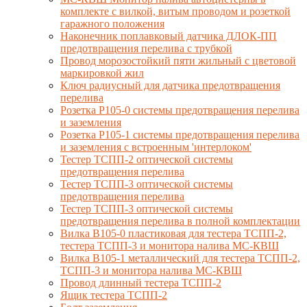
комплекте с вилкой, витым проводом и розеткой
гаражного положения
Наконечник поплавковый датчика ДЛОК-ПП
предотвращения перелива с трубкой
Провод морозостойкий пяти жильный с цветовой
маркировкой жил
Ключ радиусный для датчика предотвращения
перелива
Розетка Р105-0 системы предотвращения перелива
и заземления
Розетка Р105-1 системы предотвращения перелива
и заземления с встроенным 'интерлоком'
Тестер ТСПП-2 оптической системы
предотвращения перелива
Тестер ТСПП-3 оптической системы
предотвращения перелива
Тестер ТСПП-3 оптической системы
предотвращения перелива в полной комплектации
Вилка В105-0 пластиковая для тестера ТСПП-2,
тестера ТСПП-3 и монитора налива МС-КВШ
Вилка В105-1 металлический для тестера ТСПП-2,
ТСПП-3 и монитора налива МС-КВШ
Провод длинный тестера ТСПП-2
Ящик тестера ТСПП-2