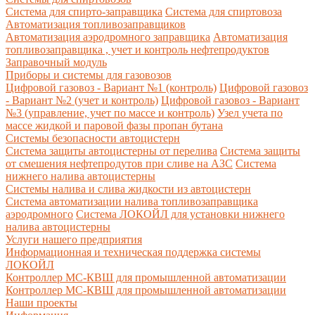
Система для спирто-заправщика
Система для спиртовоза
Автоматизация топливозаправщиков
Автоматизация аэродромного заправщика
Автоматизация
топливозаправщика , учет и контроль нефтепродуктов
Заправочный модуль
Приборы и системы для газовозов
Цифровой газовоз - Вариант №1 (контроль)
Цифровой газовоз
- Вариант №2 (учет и контроль)
Цифровой газовоз - Вариант
№3 (управление, учет по массе и контроль)
Узел учета по
массе жидкой и паровой фазы пропан бутана
Системы безопасности автоцистерн
Система защиты автоцистерны от перелива
Система защиты
от смешения нефтепродутов при сливе на АЗС
Система
нижнего налива автоцистерны
Системы налива и слива жидкости из автоцистерн
Система автоматизации налива топливозаправщика
аэродромного
Система ЛОКОЙЛ для установки нижнего
налива автоцистерны
Услуги нашего предприятия
Информационная и техническая поддержка системы
ЛОКОЙЛ
Контроллер МС-КВШ для промышленной автоматизации
Контроллер МС-КВШ для промышленной автоматизации
Наши проекты