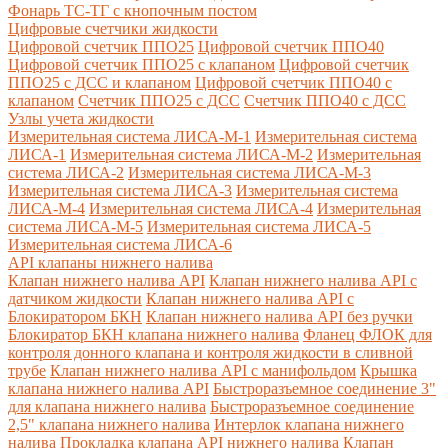
Фонарь ТС-ТГ с кнопочным постом
Цифровые счетчики жидкости
Цифровой счетчик ППО25
Цифровой счетчик ППО40
Цифровой счетчик ППО25 с клапаном
Цифровой счетчик
ППО25 с ДСС и клапаном
Цифровой счетчик ППО40 с
клапаном
Счетчик ППО25 с ДСС
Счетчик ППО40 с ДСС
Узлы учета жидкости
Измерительная система ЛИСА-М-1
Измерительная система
ЛИСА-1
Измерительная система ЛИСА-М-2
Измерительная
система ЛИСА-2
Измерительная система ЛИСА-М-3
Измерительная система ЛИСА-3
Измерительная система
ЛИСА-М-4
Измерительная система ЛИСА-4
Измерительная
система ЛИСА-М-5
Измерительная система ЛИСА-5
Измерительная система ЛИСА-6
API клапаны нижнего налива
Клапан нижнего налива API
Клапан нижнего налива API с
датчиком жидкости
Клапан нижнего налива API с
Блокиратором БКН
Клапан нижнего налива API без ручки
Блокиратор БКН клапана нижнего налива
Фланец ФЛОК для
контроля донного клапана и контроля жидкости в сливной
трубе
Клапан нижнего налива API с манифольдом
Крышка
клапана нижнего налива API
Быстроразъемное соединение 3"
для клапана нижнего налива
Быстроразъемное соединение
2,5" клапана нижнего налива
Интерлок клапана нижнего
налива
Прокладка клапана API нижнего налива
Клапан