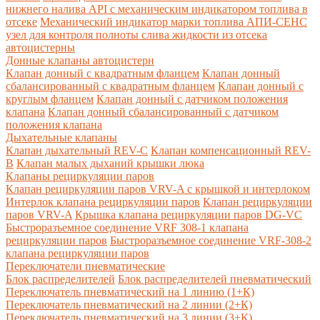
нижнего налива API с механическим индикатором топлива в
отсеке
Механический индикатор марки топлива
АПИ-СЕНС
узел для контроля полноты слива жидкости из отсека
автоцистерны
Донные клапаны автоцистерн
Клапан донный с квадратным фланцем
Клапан донный
сбалансированный с квадратным фланцем
Клапан донный с
круглым фланцем
Клапан донный с датчиком положения
клапана
Клапан донный сбалансированный с датчиком
положения клапана
Дыхательные клапаны
Клапан дыхательный REV-C
Клапан компенсационный REV-
B
Клапан малых дыханий крышки люка
Клапаны рециркуляции паров
Клапан рециркуляции паров VRV-A с крышкой и интерлоком
Интерлок клапана рециркуляции паров
Клапан рециркуляции
паров VRV-A
Крышка клапана рециркуляции паров DG-VC
Быстроразъемное соединение VRF 308-1 клапана
рециркуляции паров
Быстроразъемное соединение VRF-308-2
клапана рециркуляции паров
Переключатели пневматические
Блок распределителей
Блок распределителей пневматический
Переключатель пневматический на 1 линию (1+К)
Переключатель пневматический на 2 линии (2+К)
Переключатель пневматический на 3 линии (3+К)