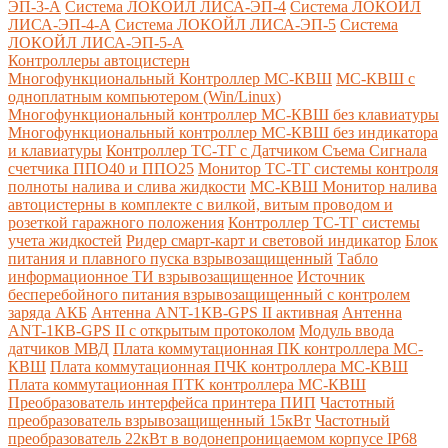
ЭП-3-А
Система ЛОКОЙЛ ЛИСА-ЭП-4
Система ЛОКОЙЛ
ЛИСА-ЭП-4-А
Система ЛОКОЙЛ ЛИСА-ЭП-5
Система
ЛОКОЙЛ ЛИСА-ЭП-5-А
Контроллеры автоцистерн
Многофункциональный Контроллер МС-КВШ
МС-КВШ с
одноплатным компьютером (Win/Linux)
Многофункциональный контроллер МС-КВШ без клавиатуры
Многофункциональный контроллер МС-КВШ без индикатора
и клавиатуры
Контроллер ТС-ТГ с Датчиком Съема Сигнала
счетчика ППО40 и ППО25
Монитор ТС-ТГ системы контроля
полноты налива и слива жидкости
МС-КВШ Монитор налива
автоцистерны в комплекте с вилкой, витым проводом и
розеткой гаражного положения
Контроллер ТС-ТГ системы
учета жидкостей
Ридер смарт-карт и световой индикатор
Блок
питания и плавного пуска взрывозащищенный
Табло
информационное ТИ взрывозащищенное
Источник
бесперебойного питания взрывозащищенный с контролем
заряда АКБ
Антенна ANT-1КВ-GPS II активная
Антенна
ANT-1КВ-GPS II с открытым протоколом
Модуль ввода
датчиков МВД
Плата коммутационная ПК контроллера МС-
КВШ
Плата коммутационная ПЧК контроллера МС-КВШ
Плата коммутационная ПТК контроллера МС-КВШ
Преобразователь интерфейса принтера ПИП
Частотный
преобразователь взрывозащищенный 15кВт
Частотный
преобразователь 22кВт в водонепроницаемом корпусе IP68