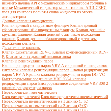
нижнего налива API с механическим индикатором топлива в
отсеке
Механический индикатор марки топлива
АПИ-СЕНС
узел для контроля полноты слива жидкости из отсека
автоцистерны
Донные клапаны автоцистерн
Клапан донный с квадратным фланцем
Клапан донный
сбалансированный с квадратным фланцем
Клапан донный с
круглым фланцем
Клапан донный с датчиком положения
клапана
Клапан донный сбалансированный с датчиком
положения клапана
Дыхательные клапаны
Клапан дыхательный REV-C
Клапан компенсационный REV-
B
Клапан малых дыханий крышки люка
Клапаны рециркуляции паров
Клапан рециркуляции паров VRV-A с крышкой и интерлоком
Интерлок клапана рециркуляции паров
Клапан рециркуляции
паров VRV-A
Крышка клапана рециркуляции паров DG-VC
Быстроразъемное соединение VRF 308-1 клапана
рециркуляции паров
Быстроразъемное соединение VRF-308-2
клапана рециркуляции паров
Переключатели пневматические
Блок распределителей
Блок распределителей пневматический
Переключатель пневматический на 1 линию (1+К)
Переключатель пневматический на 2 линии (2+К)
Переключатель пневматический на 3 линии (3+К)