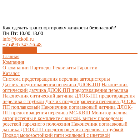
Как сделать транспортировку жидкости безопасной?
Пн-Пт: 10.00-18.00
info@lockoil.ru
+7 (499) 347-56-48
Заказать звонок
Главная
Компания
О компании
Партнеры
Реквизиты
Гарантии
Каталог
Система предотвращения перелива автоцистерны
Датчик предотвращения перелива ДЛОК-ПП
Наконечник
оптический датчика ДЛОК-ПП предотвращения перелива
Наконечник оптический датчика ДЛОК-ПП предотвращения
перелива с трубкой
Датчик предотвращения перелива ДЛОК-
ПП поплавковый
Наконечник поплавковый датчика ДЛОК-
ПП предотвращения перелива
МС-КВШ Монитор налива
автоцистерны в комплекте с вилкой, витым проводом и
розеткой гаражного положения
Наконечник поплавковый
датчика ДЛОК-ПП предотвращения перелива с трубкой
Провод морозостойкий пяти жильный с цветовой