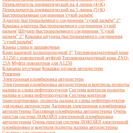
Переключатель пневматический на 4 линии (4+К)
Переключатель пневматический на 5 линии (5+К)
Быстроразъемные соединения 'сухой разъём'
Адаптер быстроразъемного соединения "сухой разъём" 2"
Крышка адаптера быстроразъемного соединения 'сухой
разъем'
Штуцер быстроразъемного соединения "Сухой
разъем" 2"
Крышка штуцера быстрораъемного соединения
"сухой разъём"
Краны слива и заправочные
Кран шаровой полнопроходной 3"
Топливораздаточный кран
A1250 с поворотной муфтой
Топливораздаточный кран ZYQ-
25A
Муфта поворотная для А1250
Клапаны отсечные
Крышки отсеков автоцистерн
Решения
Электронная пломбировка автоцистерн
Электронная пломбировка автоцистерны и контроль полноты
налива и слива нефтепродуктов
Система контроля полноты
налива и слива нефтепродуктов
Система контроля
транспортировки, полноты налива и слива нефтепродуктов
для новых автоцистерн
Активная электронная пломбировка
автоцистерны
Пассивная пломбировка автоцистерны
Очень
простая система ЛОКОЙЛ электронной пломбировки
автоцистерны
Очень простая система ЛОКОЙЛ электронной
пломбировки и контроля полноты налива автоцистерны
Системы для спиртовозов