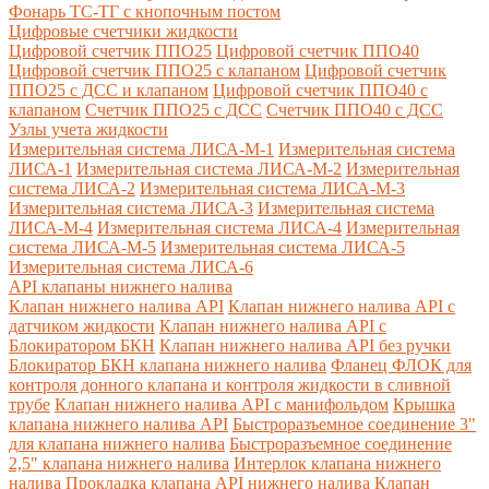
Фонарь ТС-ТГ с кнопочным постом
Цифровые счетчики жидкости
Цифровой счетчик ППО25
Цифровой счетчик ППО40
Цифровой счетчик ППО25 с клапаном
Цифровой счетчик
ППО25 с ДСС и клапаном
Цифровой счетчик ППО40 с
клапаном
Счетчик ППО25 с ДСС
Счетчик ППО40 с ДСС
Узлы учета жидкости
Измерительная система ЛИСА-М-1
Измерительная система
ЛИСА-1
Измерительная система ЛИСА-М-2
Измерительная
система ЛИСА-2
Измерительная система ЛИСА-М-3
Измерительная система ЛИСА-3
Измерительная система
ЛИСА-М-4
Измерительная система ЛИСА-4
Измерительная
система ЛИСА-М-5
Измерительная система ЛИСА-5
Измерительная система ЛИСА-6
API клапаны нижнего налива
Клапан нижнего налива API
Клапан нижнего налива API с
датчиком жидкости
Клапан нижнего налива API с
Блокиратором БКН
Клапан нижнего налива API без ручки
Блокиратор БКН клапана нижнего налива
Фланец ФЛОК для
контроля донного клапана и контроля жидкости в сливной
трубе
Клапан нижнего налива API с манифольдом
Крышка
клапана нижнего налива API
Быстроразъемное соединение 3"
для клапана нижнего налива
Быстроразъемное соединение
2,5" клапана нижнего налива
Интерлок клапана нижнего
налива
Прокладка клапана API нижнего налива
Клапан