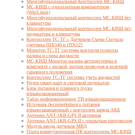
Многофункциональный Контроллер МС-КВШ
МС-КВШ с одноплатным компьютером
(Win/Linux)
Многофункциональный контроллер МС-КВШ без
клавиатуры
Многофункциональный контроллер МС-КВШ без
индикатора и клавиатуры
Контроллер ТС-ТГ с Датчиком Съема Сигнала
счетчика ППО40 и ППО25
Монитор ТС-ТГ системы контроля полноты
налива и слива жидкости
МС-КВШ Монитор налива автоцистерны в
комплекте с вилкой, витым проводом и розеткой
гаражного положения
Контроллер ТС-ТГ системы учета жидкостей
Ридер смарт-карт и световой индикатор
Блок питания и плавного пуска
взрывозащищенный
Табло информационное ТИ взрывозащищенное
Источник бесперебойного питания
взрывозащищенный с контролем заряда АКБ
Антенна ANT-1КВ-GPS II активная
Антенна ANT-1КВ-GPS II с открытым протоколом
Модуль ввода датчиков МВД
Плата коммутационная ПК контроллера МС-КВШ