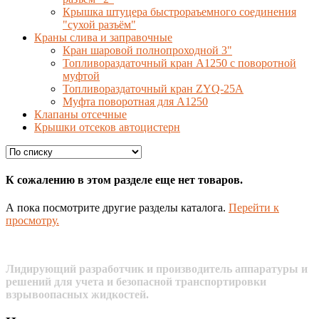
Крышка штуцера быстрораъемного соединения
"сухой разъём"
Краны слива и заправочные
Кран шаровой полнопроходной 3"
Топливораздаточный кран A1250 с поворотной
муфтой
Топливораздаточный кран ZYQ-25A
Муфта поворотная для А1250
Клапаны отсечные
Крышки отсеков автоцистерн
К сожалению в этом разделе еще нет товаров.
А пока посмотрите другие разделы каталога.
Перейти к
просмотру.
Лидирующий разработчик и производитель аппаратуры и
решений для учета и безопасной транспортировки
взрывоопасных жидкостей.