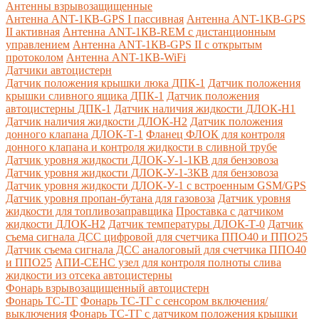
Антенны взрывозащищенные
Антенна ANT-1КВ-GPS I пассивная
Антенна ANT-1КВ-GPS
II активная
Антенна ANT-1КВ-REM c дистанционным
управлением
Антенна ANT-1КВ-GPS II с открытым
протоколом
Антенна ANT-1КВ-WiFi
Датчики автоцистерн
Датчик положения крышки люка ДПК-1
Датчик положения
крышки сливного ящика ДПК-1
Датчик положения
автоцистерны ДПК-1
Датчик наличия жидкости ДЛОК-Н1
Датчик наличия жидкости ДЛОК-Н2
Датчик положения
донного клапана ДЛОК-Т-1
Фланец ФЛОК для контроля
донного клапана и контроля жидкости в сливной трубе
Датчик уровня жидкости ДЛОК-У-1-1КВ для бензовоза
Датчик уровня жидкости ДЛОК-У-1-3КВ для бензовоза
Датчик уровня жидкости ДЛОК-У-1 с встроенным GSM/GPS
Датчик уровня пропан-бутана для газовоза
Датчик уровня
жидкости для топливозаправщика
Проставка с датчиком
жидкости ДЛОК-Н2
Датчик температуры ДЛОК-Т-0
Датчик
съема сигнала ДСС цифровой для счетчика ППО40 и ППО25
Датчик съема сигнала ДСС аналоговый для счетчика ППО40
и ППО25
АПИ-СЕНС узел для контроля полноты слива
жидкости из отсека автоцистерны
Фонарь взрывозащищенный автоцистерн
Фонарь ТС-ТГ
Фонарь ТС-ТГ с сенсором включения/
выключения
Фонарь ТС-ТГ с датчиком положения крышки