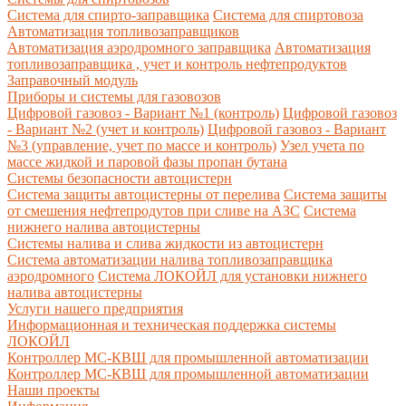
Система для спирто-заправщика
Система для спиртовоза
Автоматизация топливозаправщиков
Автоматизация аэродромного заправщика
Автоматизация
топливозаправщика , учет и контроль нефтепродуктов
Заправочный модуль
Приборы и системы для газовозов
Цифровой газовоз - Вариант №1 (контроль)
Цифровой газовоз
- Вариант №2 (учет и контроль)
Цифровой газовоз - Вариант
№3 (управление, учет по массе и контроль)
Узел учета по
массе жидкой и паровой фазы пропан бутана
Системы безопасности автоцистерн
Система защиты автоцистерны от перелива
Система защиты
от смешения нефтепродутов при сливе на АЗС
Система
нижнего налива автоцистерны
Системы налива и слива жидкости из автоцистерн
Система автоматизации налива топливозаправщика
аэродромного
Система ЛОКОЙЛ для установки нижнего
налива автоцистерны
Услуги нашего предприятия
Информационная и техническая поддержка системы
ЛОКОЙЛ
Контроллер МС-КВШ для промышленной автоматизации
Контроллер МС-КВШ для промышленной автоматизации
Наши проекты