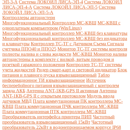
ЭП-3-А
Система ЛОКОЙЛ ЛИСА-ЭП-4
Система ЛОКОЙЛ
ЛИСА-ЭП-4-А
Система ЛОКОЙЛ ЛИСА-ЭП-5
Система
ЛОКОЙЛ ЛИСА-ЭП-5-А
Контроллеры автоцистерн
Многофункциональный Контроллер МС-КВШ
МС-КВШ с
одноплатным компьютером (Win/Linux)
Многофункциональный контроллер МС-КВШ без клавиатуры
Многофункциональный контроллер МС-КВШ без индикатора
и клавиатуры
Контроллер ТС-ТГ с Датчиком Съема Сигнала
счетчика ППО40 и ППО25
Монитор ТС-ТГ системы контроля
полноты налива и слива жидкости
МС-КВШ Монитор налива
автоцистерны в комплекте с вилкой, витым проводом и
розеткой гаражного положения
Контроллер ТС-ТГ системы
учета жидкостей
Ридер смарт-карт и световой индикатор
Блок
питания и плавного пуска взрывозащищенный
Табло
информационное ТИ взрывозащищенное
Источник
бесперебойного питания взрывозащищенный с контролем
заряда АКБ
Антенна ANT-1КВ-GPS II активная
Антенна
ANT-1КВ-GPS II с открытым протоколом
Модуль ввода
датчиков МВД
Плата коммутационная ПК контроллера МС-
КВШ
Плата коммутационная ПЧК контроллера МС-КВШ
Плата коммутационная ПТК контроллера МС-КВШ
Преобразователь интерфейса принтера ПИП
Частотный
преобразователь взрывозащищенный 15кВт
Частотный
преобразователь 22кВт в водонепроницаемом корпусе IP68