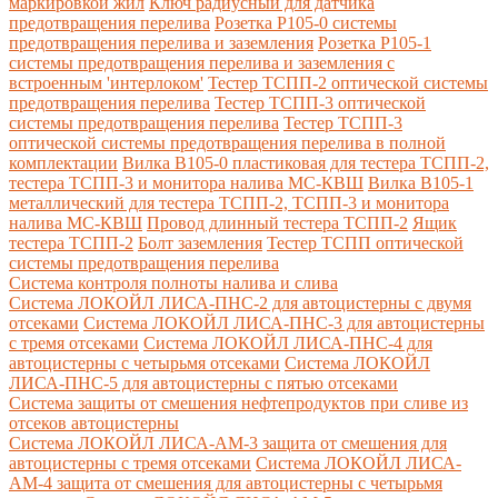
маркировкой жил
Ключ радиусный для датчика
предотвращения перелива
Розетка Р105-0 системы
предотвращения перелива и заземления
Розетка Р105-1
системы предотвращения перелива и заземления с
встроенным 'интерлоком'
Тестер ТСПП-2 оптической системы
предотвращения перелива
Тестер ТСПП-3 оптической
системы предотвращения перелива
Тестер ТСПП-3
оптической системы предотвращения перелива в полной
комплектации
Вилка В105-0 пластиковая для тестера ТСПП-2,
тестера ТСПП-3 и монитора налива МС-КВШ
Вилка В105-1
металлический для тестера ТСПП-2, ТСПП-3 и монитора
налива МС-КВШ
Провод длинный тестера ТСПП-2
Ящик
тестера ТСПП-2
Болт заземления
Тестер ТСПП оптической
системы предотвращения перелива
Cистема контроля полноты налива и слива
Система ЛОКОЙЛ ЛИСА-ПНС-2 для автоцистерны с двумя
отсеками
Система ЛОКОЙЛ ЛИСА-ПНС-3 для автоцистерны
с тремя отсеками
Система ЛОКОЙЛ ЛИСА-ПНС-4 для
автоцистерны с четырьмя отсеками
Система ЛОКОЙЛ
ЛИСА-ПНС-5 для автоцистерны с пятью отсеками
Система защиты от смешения нефтепродуктов при сливе из
отсеков автоцистерны
Система ЛОКОЙЛ ЛИСА-AM-3 защита от смешения для
автоцистерны с тремя отсеками
Система ЛОКОЙЛ ЛИСА-
AM-4 защита от смешения для автоцистерны с четырьмя