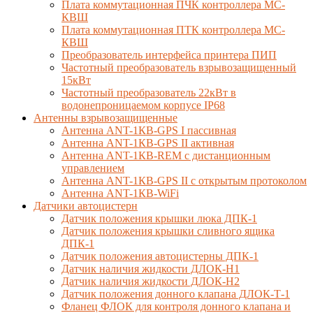
Плата коммутационная ПЧК контроллера МС-
КВШ
Плата коммутационная ПТК контроллера МС-
КВШ
Преобразователь интерфейса принтера ПИП
Частотный преобразователь взрывозащищенный
15кВт
Частотный преобразователь 22кВт в
водонепроницаемом корпусе IP68
Антенны взрывозащищенные
Антенна ANT-1КВ-GPS I пассивная
Антенна ANT-1КВ-GPS II активная
Антенна ANT-1КВ-REM c дистанционным
управлением
Антенна ANT-1КВ-GPS II с открытым протоколом
Антенна ANT-1КВ-WiFi
Датчики автоцистерн
Датчик положения крышки люка ДПК-1
Датчик положения крышки сливного ящика
ДПК-1
Датчик положения автоцистерны ДПК-1
Датчик наличия жидкости ДЛОК-Н1
Датчик наличия жидкости ДЛОК-Н2
Датчик положения донного клапана ДЛОК-Т-1
Фланец ФЛОК для контроля донного клапана и