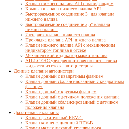
Клапан нижнего налива API с манифольдом
Крышка клапана нижнего налива API
Быстроразъемное соединение 3" для клапана
нижнего налива
Быстроразъемное соединение 2,5" клапана
нижнего налива
Интерлок клапана нижнего налива
Прокладка клапана API нижнего налива
Клапан нижнего налива API с механическим
индикатором топлива в отсеке
Механический индикатор марки топлива
АПИ-СЕНС узел для контроля полноты слива
жидкости из отсека автоцистерны
Донные клапаны автоцистерн
Клапан донный с квадратным фланцем
Клапан донный сбалансированный с квадратным
фланцем
Клапан донный с круглым фланцем
Клапан донный с датчиком положения клапана
Клапан донный сбалансированный с датчиком
положения клапана
Дыхательные клапаны
Клапан дыхательный REV-C
Клапан компенсационный REV-B
Клапан малых дыханий крышки люка