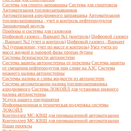
Система для спирто-заправщика
Система для спиртовоза
Автоматизация топливозаправщиков
Автоматизация аэродромного заправщика
Автоматизация
топливозаправщика , учет и контроль нефтепродуктов
Заправочный модуль
Приборы и системы для газовозов
Цифровой газовоз - Вариант №1 (контроль)
Цифровой газовоз
- Вариант №2 (учет и контроль)
Цифровой газовоз - Вариант
№3 (управление, учет по массе и контроль)
Узел учета по
массе жидкой и паровой фазы пропан бутана
Системы безопасности автоцистерн
Система защиты автоцистерны от перелива
Система защиты
от смешения нефтепродутов при сливе на АЗС
Система
нижнего налива автоцистерны
Системы налива и слива жидкости из автоцистерн
Система автоматизации налива топливозаправщика
аэродромного
Система ЛОКОЙЛ для установки нижнего
налива автоцистерны
Услуги нашего предприятия
Информационная и техническая поддержка системы
ЛОКОЙЛ
Контроллер МС-КВШ для промышленной автоматизации
Контроллер МС-КВШ для промышленной автоматизации
Наши проекты