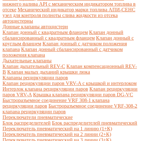
нижнего налива API с механическим индикатором топлива в
отсеке
Механический индикатор марки топлива
АПИ-СЕНС
узел для контроля полноты слива жидкости из отсека
автоцистерны
Донные клапаны автоцистерн
Клапан донный с квадратным фланцем
Клапан донный
сбалансированный с квадратным фланцем
Клапан донный с
круглым фланцем
Клапан донный с датчиком положения
клапана
Клапан донный сбалансированный с датчиком
положения клапана
Дыхательные клапаны
Клапан дыхательный REV-C
Клапан компенсационный REV-
B
Клапан малых дыханий крышки люка
Клапаны рециркуляции паров
Клапан рециркуляции паров VRV-A с крышкой и интерлоком
Интерлок клапана рециркуляции паров
Клапан рециркуляции
паров VRV-A
Крышка клапана рециркуляции паров DG-VC
Быстроразъемное соединение VRF 308-1 клапана
рециркуляции паров
Быстроразъемное соединение VRF-308-2
клапана рециркуляции паров
Переключатели пневматические
Блок распределителей
Блок распределителей пневматический
Переключатель пневматический на 1 линию (1+К)
Переключатель пневматический на 2 линии (2+К)
Переключатель пневматический на 3 линии (3+К)