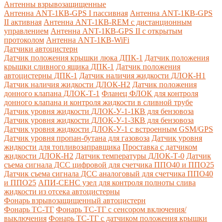
Антенны взрывозащищенные
Антенна ANT-1КВ-GPS I пассивная
Антенна ANT-1КВ-GPS
II активная
Антенна ANT-1КВ-REM c дистанционным
управлением
Антенна ANT-1КВ-GPS II с открытым
протоколом
Антенна ANT-1КВ-WiFi
Датчики автоцистерн
Датчик положения крышки люка ДПК-1
Датчик положения
крышки сливного ящика ДПК-1
Датчик положения
автоцистерны ДПК-1
Датчик наличия жидкости ДЛОК-Н1
Датчик наличия жидкости ДЛОК-Н2
Датчик положения
донного клапана ДЛОК-Т-1
Фланец ФЛОК для контроля
донного клапана и контроля жидкости в сливной трубе
Датчик уровня жидкости ДЛОК-У-1-1КВ для бензовоза
Датчик уровня жидкости ДЛОК-У-1-3КВ для бензовоза
Датчик уровня жидкости ДЛОК-У-1 с встроенным GSM/GPS
Датчик уровня пропан-бутана для газовоза
Датчик уровня
жидкости для топливозаправщика
Проставка с датчиком
жидкости ДЛОК-Н2
Датчик температуры ДЛОК-Т-0
Датчик
съема сигнала ДСС цифровой для счетчика ППО40 и ППО25
Датчик съема сигнала ДСС аналоговый для счетчика ППО40
и ППО25
АПИ-СЕНС узел для контроля полноты слива
жидкости из отсека автоцистерны
Фонарь взрывозащищенный автоцистерн
Фонарь ТС-ТГ
Фонарь ТС-ТГ с сенсором включения/
выключения
Фонарь ТС-ТГ с датчиком положения крышки