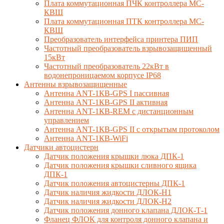
Плата коммутационная ПЧК контроллера МС-
КВШ
Плата коммутационная ПТК контроллера МС-
КВШ
Преобразователь интерфейса принтера ПИП
Частотный преобразователь взрывозащищенный
15кВт
Частотный преобразователь 22кВт в
водонепроницаемом корпусе IP68
Антенны взрывозащищенные
Антенна ANT-1КВ-GPS I пассивная
Антенна ANT-1КВ-GPS II активная
Антенна ANT-1КВ-REM c дистанционным
управлением
Антенна ANT-1КВ-GPS II с открытым протоколом
Антенна ANT-1КВ-WiFi
Датчики автоцистерн
Датчик положения крышки люка ДПК-1
Датчик положения крышки сливного ящика
ДПК-1
Датчик положения автоцистерны ДПК-1
Датчик наличия жидкости ДЛОК-Н1
Датчик наличия жидкости ДЛОК-Н2
Датчик положения донного клапана ДЛОК-Т-1
Фланец ФЛОК для контроля донного клапана и