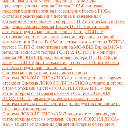
маркировкой жил
Ключ радиусный для датчика
предотвращения перелива
Розетка Р105-0 системы
предотвращения перелива и заземления
Розетка Р105-1
системы предотвращения перелива и заземления с
встроенным 'интерлоком'
Тестер ТСПП-2 оптической системы
предотвращения перелива
Тестер ТСПП-3 оптической
системы предотвращения перелива
Тестер ТСПП-3
оптической системы предотвращения перелива в полной
комплектации
Вилка В105-0 пластиковая для тестера ТСПП-2,
тестера ТСПП-3 и монитора налива МС-КВШ
Вилка В105-1
металлический для тестера ТСПП-2, ТСПП-3 и монитора
налива МС-КВШ
Провод длинный тестера ТСПП-2
Ящик
тестера ТСПП-2
Болт заземления
Тестер ТСПП оптической
системы предотвращения перелива
Cистема контроля полноты налива и слива
Система ЛОКОЙЛ ЛИСА-ПНС-2 для автоцистерны с двумя
отсеками
Система ЛОКОЙЛ ЛИСА-ПНС-3 для автоцистерны
с тремя отсеками
Система ЛОКОЙЛ ЛИСА-ПНС-4 для
автоцистерны с четырьмя отсеками
Система ЛОКОЙЛ
ЛИСА-ПНС-5 для автоцистерны с пятью отсеками
Система защиты от смешения нефтепродуктов при сливе из
отсеков автоцистерны
Система ЛОКОЙЛ ЛИСА-AM-3 защита от смешения для
автоцистерны с тремя отсеками
Система ЛОКОЙЛ ЛИСА-
AM-4 защита от смешения для автоцистерны с четырьмя