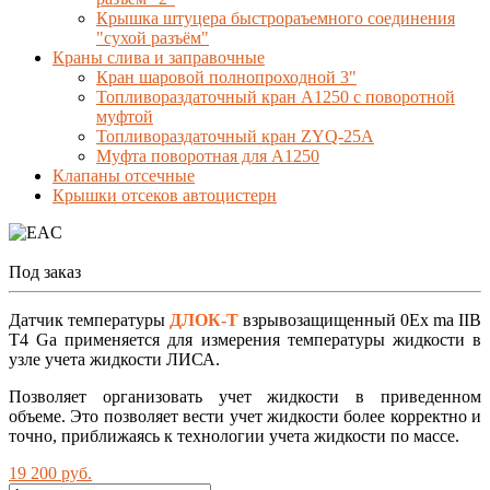
Крышка штуцера быстрораъемного соединения
"сухой разъём"
Краны слива и заправочные
Кран шаровой полнопроходной 3"
Топливораздаточный кран A1250 с поворотной
муфтой
Топливораздаточный кран ZYQ-25A
Муфта поворотная для А1250
Клапаны отсечные
Крышки отсеков автоцистерн
Под заказ
Датчик температуры
ДЛОК-Т
взрывозащищенный 0Еx ma IIВ
Т4 Ga применяется для измерения температуры жидкости в
узле учета жидкости ЛИСА.
Позволяет организовать учет жидкости в приведенном
объеме. Это позволяет вести учет жидкости более корректно и
точно, приближаясь к технологии учета жидкости по массе.
19 200 руб.