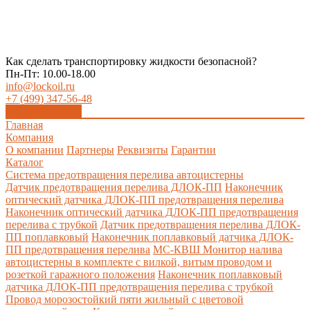
Как сделать транспортировку жидкости безопасной?
Пн-Пт: 10.00-18.00
info@lockoil.ru
+7 (499) 347-56-48
Заказать звонок
Главная
Компания
О компании
Партнеры
Реквизиты
Гарантии
Каталог
Система предотвращения перелива автоцистерны
Датчик предотвращения перелива ДЛОК-ПП
Наконечник
оптический датчика ДЛОК-ПП предотвращения перелива
Наконечник оптический датчика ДЛОК-ПП предотвращения
перелива с трубкой
Датчик предотвращения перелива ДЛОК-
ПП поплавковый
Наконечник поплавковый датчика ДЛОК-
ПП предотвращения перелива
МС-КВШ Монитор налива
автоцистерны в комплекте с вилкой, витым проводом и
розеткой гаражного положения
Наконечник поплавковый
датчика ДЛОК-ПП предотвращения перелива с трубкой
Провод морозостойкий пяти жильный с цветовой