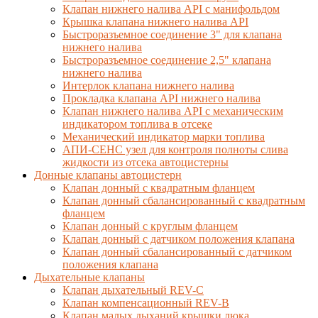
Клапан нижнего налива API с манифольдом
Крышка клапана нижнего налива API
Быстроразъемное соединение 3" для клапана
нижнего налива
Быстроразъемное соединение 2,5" клапана
нижнего налива
Интерлок клапана нижнего налива
Прокладка клапана API нижнего налива
Клапан нижнего налива API с механическим
индикатором топлива в отсеке
Механический индикатор марки топлива
АПИ-СЕНС узел для контроля полноты слива
жидкости из отсека автоцистерны
Донные клапаны автоцистерн
Клапан донный с квадратным фланцем
Клапан донный сбалансированный с квадратным
фланцем
Клапан донный с круглым фланцем
Клапан донный с датчиком положения клапана
Клапан донный сбалансированный с датчиком
положения клапана
Дыхательные клапаны
Клапан дыхательный REV-C
Клапан компенсационный REV-B
Клапан малых дыханий крышки люка