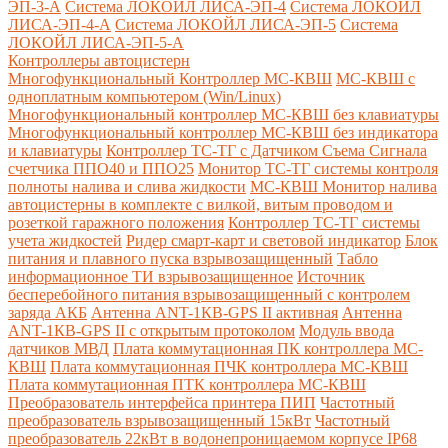
ЭП-3-А
Система ЛОКОЙЛ ЛИСА-ЭП-4
Система ЛОКОЙЛ
ЛИСА-ЭП-4-А
Система ЛОКОЙЛ ЛИСА-ЭП-5
Система
ЛОКОЙЛ ЛИСА-ЭП-5-А
Контроллеры автоцистерн
Многофункциональный Контроллер МС-КВШ
МС-КВШ с
одноплатным компьютером (Win/Linux)
Многофункциональный контроллер МС-КВШ без клавиатуры
Многофункциональный контроллер МС-КВШ без индикатора
и клавиатуры
Контроллер ТС-ТГ с Датчиком Съема Сигнала
счетчика ППО40 и ППО25
Монитор ТС-ТГ системы контроля
полноты налива и слива жидкости
МС-КВШ Монитор налива
автоцистерны в комплекте с вилкой, витым проводом и
розеткой гаражного положения
Контроллер ТС-ТГ системы
учета жидкостей
Ридер смарт-карт и световой индикатор
Блок
питания и плавного пуска взрывозащищенный
Табло
информационное ТИ взрывозащищенное
Источник
бесперебойного питания взрывозащищенный с контролем
заряда АКБ
Антенна ANT-1КВ-GPS II активная
Антенна
ANT-1КВ-GPS II с открытым протоколом
Модуль ввода
датчиков МВД
Плата коммутационная ПК контроллера МС-
КВШ
Плата коммутационная ПЧК контроллера МС-КВШ
Плата коммутационная ПТК контроллера МС-КВШ
Преобразователь интерфейса принтера ПИП
Частотный
преобразователь взрывозащищенный 15кВт
Частотный
преобразователь 22кВт в водонепроницаемом корпусе IP68