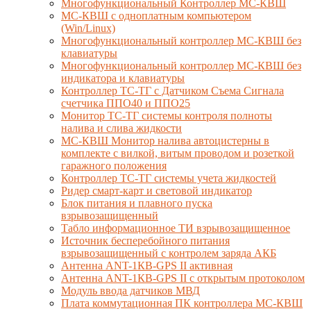
Многофункциональный Контроллер МС-КВШ
МС-КВШ с одноплатным компьютером
(Win/Linux)
Многофункциональный контроллер МС-КВШ без
клавиатуры
Многофункциональный контроллер МС-КВШ без
индикатора и клавиатуры
Контроллер ТС-ТГ с Датчиком Съема Сигнала
счетчика ППО40 и ППО25
Монитор ТС-ТГ системы контроля полноты
налива и слива жидкости
МС-КВШ Монитор налива автоцистерны в
комплекте с вилкой, витым проводом и розеткой
гаражного положения
Контроллер ТС-ТГ системы учета жидкостей
Ридер смарт-карт и световой индикатор
Блок питания и плавного пуска
взрывозащищенный
Табло информационное ТИ взрывозащищенное
Источник бесперебойного питания
взрывозащищенный с контролем заряда АКБ
Антенна ANT-1КВ-GPS II активная
Антенна ANT-1КВ-GPS II с открытым протоколом
Модуль ввода датчиков МВД
Плата коммутационная ПК контроллера МС-КВШ