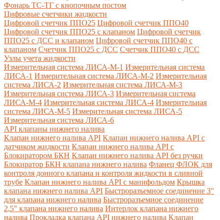
Фонарь ТС-ТГ с кнопочным постом
Цифровые счетчики жидкости
Цифровой счетчик ППО25
Цифровой счетчик ППО40
Цифровой счетчик ППО25 с клапаном
Цифровой счетчик
ППО25 с ДСС и клапаном
Цифровой счетчик ППО40 с
клапаном
Счетчик ППО25 с ДСС
Счетчик ППО40 с ДСС
Узлы учета жидкости
Измерительная система ЛИСА-М-1
Измерительная система
ЛИСА-1
Измерительная система ЛИСА-М-2
Измерительная
система ЛИСА-2
Измерительная система ЛИСА-М-3
Измерительная система ЛИСА-3
Измерительная система
ЛИСА-М-4
Измерительная система ЛИСА-4
Измерительная
система ЛИСА-М-5
Измерительная система ЛИСА-5
Измерительная система ЛИСА-6
API клапаны нижнего налива
Клапан нижнего налива API
Клапан нижнего налива API с
датчиком жидкости
Клапан нижнего налива API с
Блокиратором БКН
Клапан нижнего налива API без ручки
Блокиратор БКН клапана нижнего налива
Фланец ФЛОК для
контроля донного клапана и контроля жидкости в сливной
трубе
Клапан нижнего налива API с манифольдом
Крышка
клапана нижнего налива API
Быстроразъемное соединение 3"
для клапана нижнего налива
Быстроразъемное соединение
2,5" клапана нижнего налива
Интерлок клапана нижнего
налива
Прокладка клапана API нижнего налива
Клапан