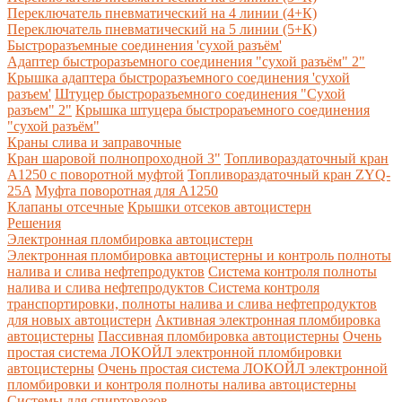
Переключатель пневматический на 4 линии (4+К)
Переключатель пневматический на 5 линии (5+К)
Быстроразъемные соединения 'сухой разъём'
Адаптер быстроразъемного соединения "сухой разъём" 2"
Крышка адаптера быстроразъемного соединения 'сухой
разъем'
Штуцер быстроразъемного соединения "Сухой
разъем" 2"
Крышка штуцера быстрораъемного соединения
"сухой разъём"
Краны слива и заправочные
Кран шаровой полнопроходной 3"
Топливораздаточный кран
A1250 с поворотной муфтой
Топливораздаточный кран ZYQ-
25A
Муфта поворотная для А1250
Клапаны отсечные
Крышки отсеков автоцистерн
Решения
Электронная пломбировка автоцистерн
Электронная пломбировка автоцистерны и контроль полноты
налива и слива нефтепродуктов
Система контроля полноты
налива и слива нефтепродуктов
Система контроля
транспортировки, полноты налива и слива нефтепродуктов
для новых автоцистерн
Активная электронная пломбировка
автоцистерны
Пассивная пломбировка автоцистерны
Очень
простая система ЛОКОЙЛ электронной пломбировки
автоцистерны
Очень простая система ЛОКОЙЛ электронной
пломбировки и контроля полноты налива автоцистерны
Системы для спиртовозов