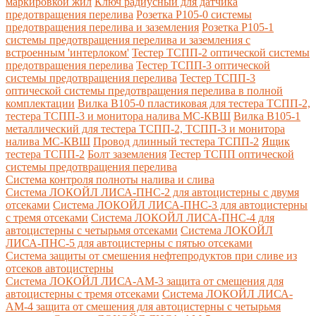
маркировкой жил
Ключ радиусный для датчика
предотвращения перелива
Розетка Р105-0 системы
предотвращения перелива и заземления
Розетка Р105-1
системы предотвращения перелива и заземления с
встроенным 'интерлоком'
Тестер ТСПП-2 оптической системы
предотвращения перелива
Тестер ТСПП-3 оптической
системы предотвращения перелива
Тестер ТСПП-3
оптической системы предотвращения перелива в полной
комплектации
Вилка В105-0 пластиковая для тестера ТСПП-2,
тестера ТСПП-3 и монитора налива МС-КВШ
Вилка В105-1
металлический для тестера ТСПП-2, ТСПП-3 и монитора
налива МС-КВШ
Провод длинный тестера ТСПП-2
Ящик
тестера ТСПП-2
Болт заземления
Тестер ТСПП оптической
системы предотвращения перелива
Cистема контроля полноты налива и слива
Система ЛОКОЙЛ ЛИСА-ПНС-2 для автоцистерны с двумя
отсеками
Система ЛОКОЙЛ ЛИСА-ПНС-3 для автоцистерны
с тремя отсеками
Система ЛОКОЙЛ ЛИСА-ПНС-4 для
автоцистерны с четырьмя отсеками
Система ЛОКОЙЛ
ЛИСА-ПНС-5 для автоцистерны с пятью отсеками
Система защиты от смешения нефтепродуктов при сливе из
отсеков автоцистерны
Система ЛОКОЙЛ ЛИСА-AM-3 защита от смешения для
автоцистерны с тремя отсеками
Система ЛОКОЙЛ ЛИСА-
AM-4 защита от смешения для автоцистерны с четырьмя