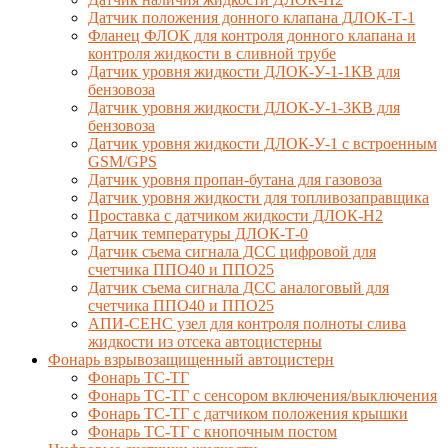
Датчик положения донного клапана ДЛОК-Т-1
Фланец ФЛОК для контроля донного клапана и
контроля жидкости в сливной трубе
Датчик уровня жидкости ДЛОК-У-1-1КВ для
бензовоза
Датчик уровня жидкости ДЛОК-У-1-3КВ для
бензовоза
Датчик уровня жидкости ДЛОК-У-1 с встроенным
GSM/GPS
Датчик уровня пропан-бутана для газовоза
Датчик уровня жидкости для топливозаправщика
Проставка с датчиком жидкости ДЛОК-Н2
Датчик температуры ДЛОК-Т-0
Датчик съема сигнала ДСС цифровой для
счетчика ППО40 и ППО25
Датчик съема сигнала ДСС аналоговый для
счетчика ППО40 и ППО25
АПИ-СЕНС узел для контроля полноты слива
жидкости из отсека автоцистерны
Фонарь взрывозащищенный автоцистерн
Фонарь ТС-ТГ
Фонарь ТС-ТГ с сенсором включения/выключения
Фонарь ТС-ТГ с датчиком положения крышки
Фонарь ТС-ТГ с кнопочным постом