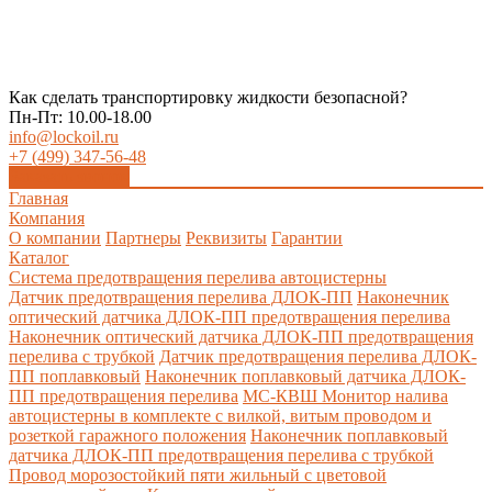
Как сделать транспортировку жидкости безопасной?
Пн-Пт: 10.00-18.00
info@lockoil.ru
+7 (499) 347-56-48
Заказать звонок
Главная
Компания
О компании
Партнеры
Реквизиты
Гарантии
Каталог
Система предотвращения перелива автоцистерны
Датчик предотвращения перелива ДЛОК-ПП
Наконечник
оптический датчика ДЛОК-ПП предотвращения перелива
Наконечник оптический датчика ДЛОК-ПП предотвращения
перелива с трубкой
Датчик предотвращения перелива ДЛОК-
ПП поплавковый
Наконечник поплавковый датчика ДЛОК-
ПП предотвращения перелива
МС-КВШ Монитор налива
автоцистерны в комплекте с вилкой, витым проводом и
розеткой гаражного положения
Наконечник поплавковый
датчика ДЛОК-ПП предотвращения перелива с трубкой
Провод морозостойкий пяти жильный с цветовой