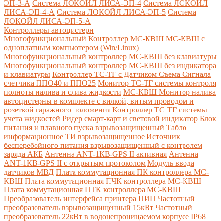
ЭП-3-А
Система ЛОКОЙЛ ЛИСА-ЭП-4
Система ЛОКОЙЛ
ЛИСА-ЭП-4-А
Система ЛОКОЙЛ ЛИСА-ЭП-5
Система
ЛОКОЙЛ ЛИСА-ЭП-5-А
Контроллеры автоцистерн
Многофункциональный Контроллер МС-КВШ
МС-КВШ с
одноплатным компьютером (Win/Linux)
Многофункциональный контроллер МС-КВШ без клавиатуры
Многофункциональный контроллер МС-КВШ без индикатора
и клавиатуры
Контроллер ТС-ТГ с Датчиком Съема Сигнала
счетчика ППО40 и ППО25
Монитор ТС-ТГ системы контроля
полноты налива и слива жидкости
МС-КВШ Монитор налива
автоцистерны в комплекте с вилкой, витым проводом и
розеткой гаражного положения
Контроллер ТС-ТГ системы
учета жидкостей
Ридер смарт-карт и световой индикатор
Блок
питания и плавного пуска взрывозащищенный
Табло
информационное ТИ взрывозащищенное
Источник
бесперебойного питания взрывозащищенный с контролем
заряда АКБ
Антенна ANT-1КВ-GPS II активная
Антенна
ANT-1КВ-GPS II с открытым протоколом
Модуль ввода
датчиков МВД
Плата коммутационная ПК контроллера МС-
КВШ
Плата коммутационная ПЧК контроллера МС-КВШ
Плата коммутационная ПТК контроллера МС-КВШ
Преобразователь интерфейса принтера ПИП
Частотный
преобразователь взрывозащищенный 15кВт
Частотный
преобразователь 22кВт в водонепроницаемом корпусе IP68