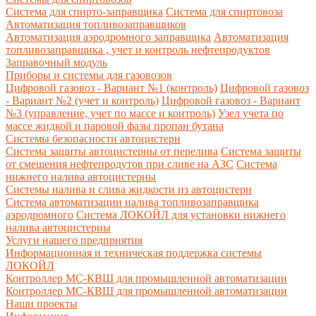
Система для спирто-заправщика
Система для спиртовоза
Автоматизация топливозаправщиков
Автоматизация аэродромного заправщика
Автоматизация
топливозаправщика , учет и контроль нефтепродуктов
Заправочный модуль
Приборы и системы для газовозов
Цифровой газовоз - Вариант №1 (контроль)
Цифровой газовоз
- Вариант №2 (учет и контроль)
Цифровой газовоз - Вариант
№3 (управление, учет по массе и контроль)
Узел учета по
массе жидкой и паровой фазы пропан бутана
Системы безопасности автоцистерн
Система защиты автоцистерны от перелива
Система защиты
от смешения нефтепродутов при сливе на АЗС
Система
нижнего налива автоцистерны
Системы налива и слива жидкости из автоцистерн
Система автоматизации налива топливозаправщика
аэродромного
Система ЛОКОЙЛ для установки нижнего
налива автоцистерны
Услуги нашего предприятия
Информационная и техническая поддержка системы
ЛОКОЙЛ
Контроллер МС-КВШ для промышленной автоматизации
Контроллер МС-КВШ для промышленной автоматизации
Наши проекты