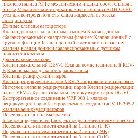
нижнего налива API с механическим индикатором топлива в
отсеке
Механический индикатор марки топлива
АПИ-СЕНС
узел для контроля полноты слива жидкости из отсека
автоцистерны
Донные клапаны автоцистерн
Клапан донный с квадратным фланцем
Клапан донный
сбалансированный с квадратным фланцем
Клапан донный с
круглым фланцем
Клапан донный с датчиком положения
клапана
Клапан донный сбалансированный с датчиком
положения клапана
Дыхательные клапаны
Клапан дыхательный REV-C
Клапан компенсационный REV-
B
Клапан малых дыханий крышки люка
Клапаны рециркуляции паров
Клапан рециркуляции паров VRV-A с крышкой и интерлоком
Интерлок клапана рециркуляции паров
Клапан рециркуляции
паров VRV-A
Крышка клапана рециркуляции паров DG-VC
Быстроразъемное соединение VRF 308-1 клапана
рециркуляции паров
Быстроразъемное соединение VRF-308-2
клапана рециркуляции паров
Переключатели пневматические
Блок распределителей
Блок распределителей пневматический
Переключатель пневматический на 1 линию (1+К)
Переключатель пневматический на 2 линии (2+К)
Переключатель пневматический на 3 линии (3+К)