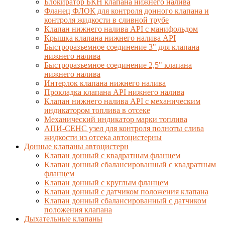
Блокиратор БКН клапана нижнего налива
Фланец ФЛОК для контроля донного клапана и
контроля жидкости в сливной трубе
Клапан нижнего налива API с манифольдом
Крышка клапана нижнего налива API
Быстроразъемное соединение 3" для клапана
нижнего налива
Быстроразъемное соединение 2,5" клапана
нижнего налива
Интерлок клапана нижнего налива
Прокладка клапана API нижнего налива
Клапан нижнего налива API с механическим
индикатором топлива в отсеке
Механический индикатор марки топлива
АПИ-СЕНС узел для контроля полноты слива
жидкости из отсека автоцистерны
Донные клапаны автоцистерн
Клапан донный с квадратным фланцем
Клапан донный сбалансированный с квадратным
фланцем
Клапан донный с круглым фланцем
Клапан донный с датчиком положения клапана
Клапан донный сбалансированный с датчиком
положения клапана
Дыхательные клапаны