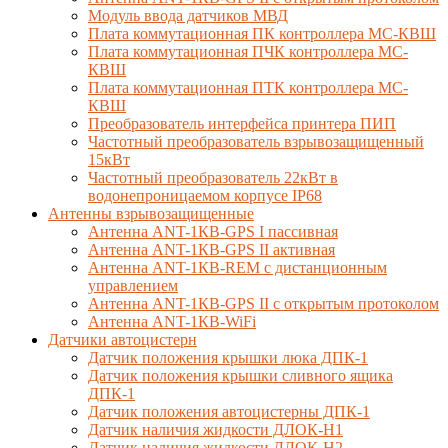
Модуль ввода датчиков МВД
Плата коммутационная ПК контроллера МС-КВШ
Плата коммутационная ПЧК контроллера МС-
КВШ
Плата коммутационная ПТК контроллера МС-
КВШ
Преобразователь интерфейса принтера ПИП
Частотный преобразователь взрывозащищенный
15кВт
Частотный преобразователь 22кВт в
водонепроницаемом корпусе IP68
Антенны взрывозащищенные
Антенна ANT-1КВ-GPS I пассивная
Антенна ANT-1КВ-GPS II активная
Антенна ANT-1КВ-REM c дистанционным
управлением
Антенна ANT-1КВ-GPS II с открытым протоколом
Антенна ANT-1КВ-WiFi
Датчики автоцистерн
Датчик положения крышки люка ДПК-1
Датчик положения крышки сливного ящика
ДПК-1
Датчик положения автоцистерны ДПК-1
Датчик наличия жидкости ДЛОК-Н1
Датчик наличия жидкости ДЛОК-Н2