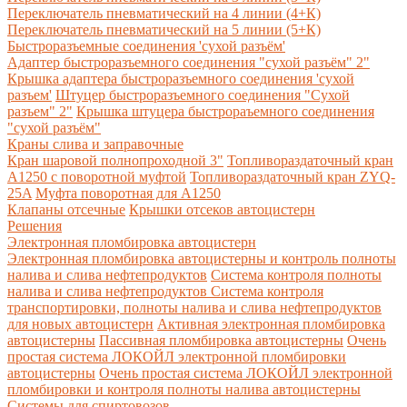
Переключатель пневматический на 4 линии (4+К)
Переключатель пневматический на 5 линии (5+К)
Быстроразъемные соединения 'сухой разъём'
Адаптер быстроразъемного соединения "сухой разъём" 2"
Крышка адаптера быстроразъемного соединения 'сухой
разъем'
Штуцер быстроразъемного соединения "Сухой
разъем" 2"
Крышка штуцера быстрораъемного соединения
"сухой разъём"
Краны слива и заправочные
Кран шаровой полнопроходной 3"
Топливораздаточный кран
A1250 с поворотной муфтой
Топливораздаточный кран ZYQ-
25A
Муфта поворотная для А1250
Клапаны отсечные
Крышки отсеков автоцистерн
Решения
Электронная пломбировка автоцистерн
Электронная пломбировка автоцистерны и контроль полноты
налива и слива нефтепродуктов
Система контроля полноты
налива и слива нефтепродуктов
Система контроля
транспортировки, полноты налива и слива нефтепродуктов
для новых автоцистерн
Активная электронная пломбировка
автоцистерны
Пассивная пломбировка автоцистерны
Очень
простая система ЛОКОЙЛ электронной пломбировки
автоцистерны
Очень простая система ЛОКОЙЛ электронной
пломбировки и контроля полноты налива автоцистерны
Системы для спиртовозов