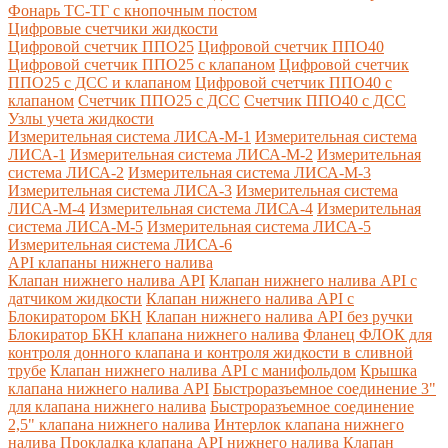
Фонарь ТС-ТГ с кнопочным постом
Цифровые счетчики жидкости
Цифровой счетчик ППО25
Цифровой счетчик ППО40
Цифровой счетчик ППО25 с клапаном
Цифровой счетчик
ППО25 с ДСС и клапаном
Цифровой счетчик ППО40 с
клапаном
Счетчик ППО25 с ДСС
Счетчик ППО40 с ДСС
Узлы учета жидкости
Измерительная система ЛИСА-М-1
Измерительная система
ЛИСА-1
Измерительная система ЛИСА-М-2
Измерительная
система ЛИСА-2
Измерительная система ЛИСА-М-3
Измерительная система ЛИСА-3
Измерительная система
ЛИСА-М-4
Измерительная система ЛИСА-4
Измерительная
система ЛИСА-М-5
Измерительная система ЛИСА-5
Измерительная система ЛИСА-6
API клапаны нижнего налива
Клапан нижнего налива API
Клапан нижнего налива API с
датчиком жидкости
Клапан нижнего налива API с
Блокиратором БКН
Клапан нижнего налива API без ручки
Блокиратор БКН клапана нижнего налива
Фланец ФЛОК для
контроля донного клапана и контроля жидкости в сливной
трубе
Клапан нижнего налива API с манифольдом
Крышка
клапана нижнего налива API
Быстроразъемное соединение 3"
для клапана нижнего налива
Быстроразъемное соединение
2,5" клапана нижнего налива
Интерлок клапана нижнего
налива
Прокладка клапана API нижнего налива
Клапан