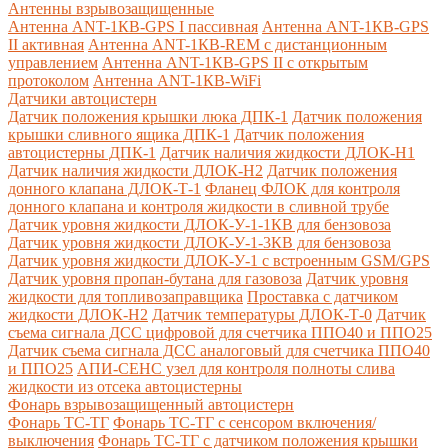
Антенны взрывозащищенные
Антенна ANT-1КВ-GPS I пассивная
Антенна ANT-1КВ-GPS
II активная
Антенна ANT-1КВ-REM c дистанционным
управлением
Антенна ANT-1КВ-GPS II с открытым
протоколом
Антенна ANT-1КВ-WiFi
Датчики автоцистерн
Датчик положения крышки люка ДПК-1
Датчик положения
крышки сливного ящика ДПК-1
Датчик положения
автоцистерны ДПК-1
Датчик наличия жидкости ДЛОК-Н1
Датчик наличия жидкости ДЛОК-Н2
Датчик положения
донного клапана ДЛОК-Т-1
Фланец ФЛОК для контроля
донного клапана и контроля жидкости в сливной трубе
Датчик уровня жидкости ДЛОК-У-1-1КВ для бензовоза
Датчик уровня жидкости ДЛОК-У-1-3КВ для бензовоза
Датчик уровня жидкости ДЛОК-У-1 с встроенным GSM/GPS
Датчик уровня пропан-бутана для газовоза
Датчик уровня
жидкости для топливозаправщика
Проставка с датчиком
жидкости ДЛОК-Н2
Датчик температуры ДЛОК-Т-0
Датчик
съема сигнала ДСС цифровой для счетчика ППО40 и ППО25
Датчик съема сигнала ДСС аналоговый для счетчика ППО40
и ППО25
АПИ-СЕНС узел для контроля полноты слива
жидкости из отсека автоцистерны
Фонарь взрывозащищенный автоцистерн
Фонарь ТС-ТГ
Фонарь ТС-ТГ с сенсором включения/
выключения
Фонарь ТС-ТГ с датчиком положения крышки