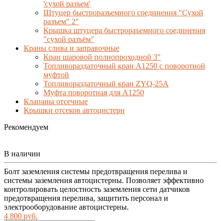
'сухой разъем'
Штуцер быстроразъемного соединения "Сухой
разъем" 2"
Крышка штуцера быстрораъемного соединения
"сухой разъём"
Краны слива и заправочные
Кран шаровой полнопроходной 3"
Топливораздаточный кран A1250 с поворотной
муфтой
Топливораздаточный кран ZYQ-25A
Муфта поворотная для А1250
Клапаны отсечные
Крышки отсеков автоцистерн
Рекомендуем
В наличии
Болт заземления системы предотвращения перелива и
системы заземления автоцистерны. Позволяет эффективно
контролировать целостность заземления сети датчиков
предотвращения перелива, защитить персонал и
электрооборудование автоцистерны.
4 800 руб.