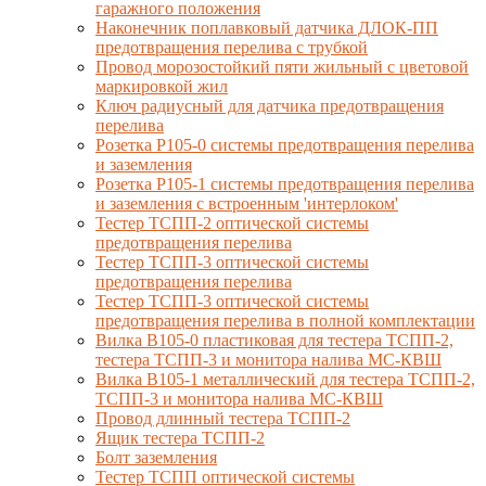
гаражного положения
Наконечник поплавковый датчика ДЛОК-ПП
предотвращения перелива с трубкой
Провод морозостойкий пяти жильный с цветовой
маркировкой жил
Ключ радиусный для датчика предотвращения
перелива
Розетка Р105-0 системы предотвращения перелива
и заземления
Розетка Р105-1 системы предотвращения перелива
и заземления с встроенным 'интерлоком'
Тестер ТСПП-2 оптической системы
предотвращения перелива
Тестер ТСПП-3 оптической системы
предотвращения перелива
Тестер ТСПП-3 оптической системы
предотвращения перелива в полной комплектации
Вилка В105-0 пластиковая для тестера ТСПП-2,
тестера ТСПП-3 и монитора налива МС-КВШ
Вилка В105-1 металлический для тестера ТСПП-2,
ТСПП-3 и монитора налива МС-КВШ
Провод длинный тестера ТСПП-2
Ящик тестера ТСПП-2
Болт заземления
Тестер ТСПП оптической системы