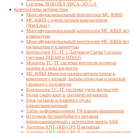
Система ЛОКОЙЛ ЛИСА-ЭП-5-А
Контроллеры автоцистерн
Многофункциональный Контроллер МС-КВШ
МС-КВШ с одноплатным компьютером
(Win/Linux)
Многофункциональный контроллер МС-КВШ без
клавиатуры
Многофункциональный контроллер МС-КВШ без
индикатора и клавиатуры
Контроллер ТС-ТГ с Датчиком Съема Сигнала
счетчика ППО40 и ППО25
Монитор ТС-ТГ системы контроля полноты
налива и слива жидкости
МС-КВШ Монитор налива автоцистерны в
комплекте с вилкой, витым проводом и розеткой
гаражного положения
Контроллер ТС-ТГ системы учета жидкостей
Ридер смарт-карт и световой индикатор
Блок питания и плавного пуска
взрывозащищенный
Табло информационное ТИ взрывозащищенное
Источник бесперебойного питания
взрывозащищенный с контролем заряда АКБ
Антенна ANT-1КВ-GPS II активная
Антенна ANT-1КВ-GPS II с открытым протоколом