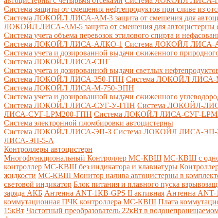
автоцистерны с четырьмя отсеками
Система ЛОКОЙЛ ЛИСА-ПНС
Система защиты от смешения нефтепродуктов при сливе из от
Система ЛОКОЙЛ ЛИСА-AM-3 защита от смешения для автоцис
ЛОКОЙЛ ЛИСА-AM-5 защита от смешения для автоцистерны с
Система учета объема перевозок этилового спирта и нефасов
Система ЛОКОЙЛ ЛИСА-AЛКО-1
Система ЛОКОЙЛ ЛИСА-
Система учета и дозированной выдачи сжиженного природного
Система ЛОКОЙЛ ЛИСА-СПГ
Система учета и дозированной выдачи светлых нефтепродукто
Система ЛОКОЙЛ ЛИСА-350-ГПН
Система ЛОКОЙЛ ЛИСА-
Система ЛОКОЙЛ ЛИСА-М-750-ЭПН
Система учета и дозированной выдачи сжиженного углеводоро
Система ЛОКОЙЛ ЛИСА-СУГ-У-ГПН
Система ЛОКОЙЛ-ЛИ
ЛИСА-СУГ-LPM200-ГПН
Система ЛОКОЙЛ ЛИСА-СУГ-LPM
Система электронной пломбировки автоцистерны
Система ЛОКОЙЛ ЛИСА-ЭП-3
Система ЛОКОЙЛ ЛИСА-ЭП-
ЛИСА-ЭП-5-А
Контроллеры автоцистерн
Многофункциональный Контроллер МС-КВШ
МС-КВШ с одно
контроллер МС-КВШ без индикатора и клавиатуры
Контролле
жидкости
МС-КВШ Монитор налива автоцистерны в комплекте 
световой индикатор
Блок питания и плавного пуска взрывоз
заряда АКБ
Антенна ANT-1КВ-GPS II активная
Антенна ANT-1
коммутационная ПЧК контроллера МС-КВШ
Плата коммутац
15кВт
Частотный преобразователь 22кВт в водонепроницаемом