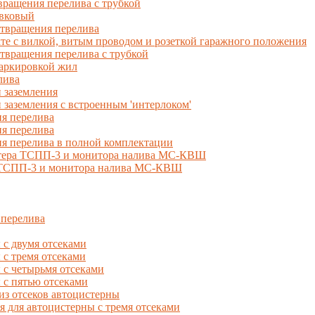
ращения перелива с трубкой
вковый
твращения перелива
 с вилкой, витым проводом и розеткой гаражного положения
вращения перелива с трубкой
маркировкой жил
лива
 заземления
 заземления с встроенным 'интерлоком'
я перелива
я перелива
я перелива в полной комплектации
естера ТСПП-3 и монитора налива МС-КВШ
, ТСПП-3 и монитора налива МС-КВШ
 перелива
с двумя отсеками
 тремя отсеками
с четырьмя отсеками
с пятью отсеками
из отсеков автоцистерны
ля автоцистерны с тремя отсеками