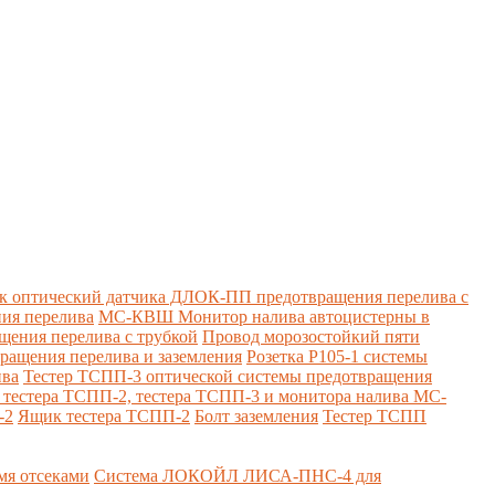
к оптический датчика ДЛОК-ПП предотвращения перелива с
ия перелива
МС-КВШ Монитор налива автоцистерны в
ения перелива с трубкой
Провод морозостойкий пяти
вращения перелива и заземления
Розетка Р105-1 системы
ива
Тестер ТСПП-3 оптической системы предотвращения
я тестера ТСПП-2, тестера ТСПП-3 и монитора налива МС-
-2
Ящик тестера ТСПП-2
Болт заземления
Тестер ТСПП
я отсеками
Система ЛОКОЙЛ ЛИСА-ПНС-4 для