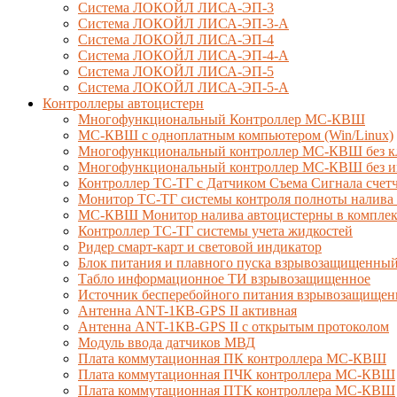
Система ЛОКОЙЛ ЛИСА-ЭП-3
Система ЛОКОЙЛ ЛИСА-ЭП-3-А
Система ЛОКОЙЛ ЛИСА-ЭП-4
Система ЛОКОЙЛ ЛИСА-ЭП-4-А
Система ЛОКОЙЛ ЛИСА-ЭП-5
Система ЛОКОЙЛ ЛИСА-ЭП-5-А
Контроллеры автоцистерн
Многофункциональный Контроллер МС-КВШ
МС-КВШ с одноплатным компьютером (Win/Linux)
Многофункциональный контроллер МС-КВШ без к
Многофункциональный контроллер МС-КВШ без ин
Контроллер ТС-ТГ с Датчиком Съема Сигнала сче
Монитор ТС-ТГ системы контроля полноты налива 
МС-КВШ Монитор налива автоцистерны в комплекте
Контроллер ТС-ТГ системы учета жидкостей
Ридер смарт-карт и световой индикатор
Блок питания и плавного пуска взрывозащищенны
Табло информационное ТИ взрывозащищенное
Источник бесперебойного питания взрывозащищен
Антенна ANT-1КВ-GPS II активная
Антенна ANT-1КВ-GPS II с открытым протоколом
Модуль ввода датчиков МВД
Плата коммутационная ПК контроллера МС-КВШ
Плата коммутационная ПЧК контроллера МС-КВШ
Плата коммутационная ПТК контроллера МС-КВШ