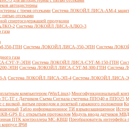
-5 для автоцистерны с пятью отсеками
секов автоцистерны
терны с тремя отсеками
Система ЛОКОЙЛ ЛИСА-AM-4 защита о
 пятью отсеками
анной спиртосодержащей продукции
АЛКО-2
Система ЛОКОЙЛ ЛИСА-АЛКО-3
 газа
в
М-350-ГПН
Система ЛОКОЙЛ ЛИСА-350-ЭПН
Система ЛОКО
дного газа
СА-СУГ-У-ЭПН
Система ЛОКОЙЛ ЛИСА-СУГ-М-150-ГПН
Сис
200-ЭПН
Система ЛОКОЙЛ ЛИСА-СУГ-М-300-ГПН
Система 
3-А
Система ЛОКОЙЛ ЛИСА-ЭП-4
Система ЛОКОЙЛ ЛИСА-Э
платным компьютером (Win/Linux)
Многофункциональный конт
р ТС-ТГ с Датчиком Съема Сигнала счетчика ППО40 и ППО25
М
с вилкой, витым проводом и розеткой гаражного положения
Ко
ащищенный
Табло информационное ТИ взрывозащищенное
Источ
КВ-GPS II с открытым протоколом
Модуль ввода датчиков МВ
ионная ПТК контроллера МС-КВШ
Преобразователь интерфейса
 корпусе IP68