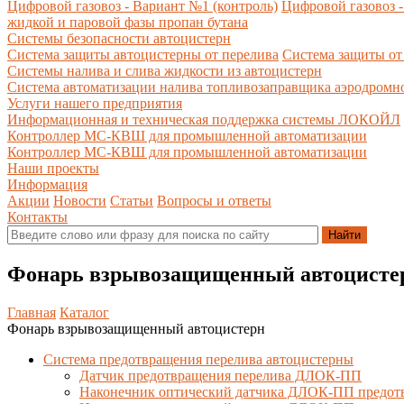
Цифровой газовоз - Вариант №1 (контроль)
Цифровой газовоз -
жидкой и паровой фазы пропан бутана
Системы безопасности автоцистерн
Система защиты автоцистерны от перелива
Система защиты от
Системы налива и слива жидкости из автоцистерн
Система автоматизации налива топливозаправщика аэродромн
Услуги нашего предприятия
Информационная и техническая поддержка системы ЛОКОЙЛ
Контроллер МС-КВШ для промышленной автоматизации
Контроллер МС-КВШ для промышленной автоматизации
Наши проекты
Информация
Акции
Новости
Статьи
Вопросы и ответы
Контакты
Фонарь взрывозащищенный автоцисте
Главная
Каталог
Фонарь взрывозащищенный автоцистерн
Система предотвращения перелива автоцистерны
Датчик предотвращения перелива ДЛОК-ПП
Наконечник оптический датчика ДЛОК-ПП предот