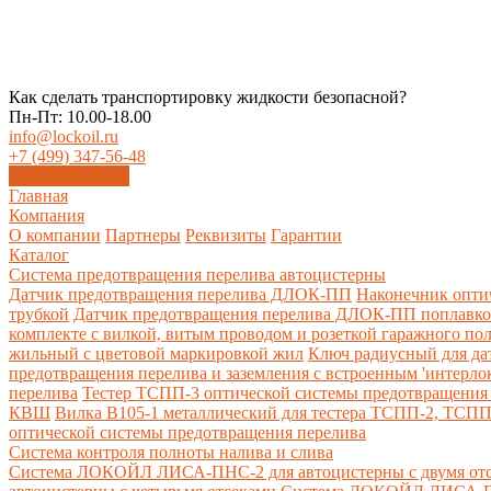
Как сделать транспортировку жидкости безопасной?
Пн-Пт: 10.00-18.00
info@lockoil.ru
+7 (499) 347-56-48
Заказать звонок
Главная
Компания
О компании
Партнеры
Реквизиты
Гарантии
Каталог
Система предотвращения перелива автоцистерны
Датчик предотвращения перелива ДЛОК-ПП
Наконечник опти
трубкой
Датчик предотвращения перелива ДЛОК-ПП поплавк
комплекте с вилкой, витым проводом и розеткой гаражного по
жильный с цветовой маркировкой жил
Ключ радиусный для да
предотвращения перелива и заземления с встроенным 'интерло
перелива
Тестер ТСПП-3 оптической системы предотвращения 
КВШ
Вилка В105-1 металлический для тестера ТСПП-2, ТСП
оптической системы предотвращения перелива
Cистема контроля полноты налива и слива
Система ЛОКОЙЛ ЛИСА-ПНС-2 для автоцистерны с двумя от