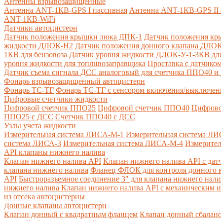
Антенны взрывозащищенные
Антенна ANT-1КВ-GPS I пассивная
Антенна ANT-1КВ-GPS II 
ANT-1КВ-WiFi
Датчики автоцистерн
Датчик положения крышки люка ДПК-1
Датчик положения кр
жидкости ДЛОК-Н2
Датчик положения донного клапана ДЛОК
1КВ для бензовоза
Датчик уровня жидкости ДЛОК-У-1-3КВ для
уровня жидкости для топливозаправщика
Проставка с датчик
Датчик съема сигнала ДСС аналоговый для счетчика ППО40 
Фонарь взрывозащищенный автоцистерн
Фонарь ТС-ТГ
Фонарь ТС-ТГ с сенсором включения/выключен
Цифровые счетчики жидкости
Цифровой счетчик ППО25
Цифровой счетчик ППО40
Цифрово
ППО25 с ДСС
Счетчик ППО40 с ДСС
Узлы учета жидкости
Измерительная система ЛИСА-М-1
Измерительная система ЛИ
система ЛИСА-3
Измерительная система ЛИСА-М-4
Измерител
API клапаны нижнего налива
Клапан нижнего налива API
Клапан нижнего налива API с дат
клапана нижнего налива
Фланец ФЛОК для контроля донного к
API
Быстроразъемное соединение 3" для клапана нижнего нали
нижнего налива
Клапан нижнего налива API с механическим и
из отсека автоцистерны
Донные клапаны автоцистерн
Клапан донный с квадратным фланцем
Клапан донный сбалан