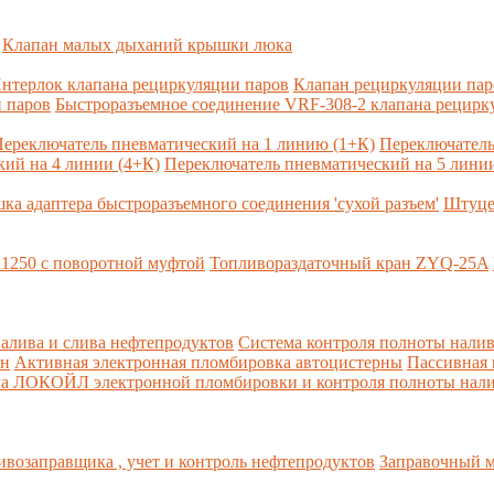
Клапан малых дыханий крышки люка
нтерлок клапана рециркуляции паров
Клапан рециркуляции па
 паров
Быстроразъемное соединение VRF-308-2 клапана рецирк
ереключатель пневматический на 1 линию (1+К)
Переключатель
ий на 4 линии (4+К)
Переключатель пневматический на 5 линии
ка адаптера быстроразъемного соединения 'сухой разъем'
Штуце
1250 с поворотной муфтой
Топливораздаточный кран ZYQ-25A
алива и слива нефтепродуктов
Система контроля полноты налив
рн
Активная электронная пломбировка автоцистерны
Пассивная
ма ЛОКОЙЛ электронной пломбировки и контроля полноты нали
возаправщика , учет и контроль нефтепродуктов
Заправочный м