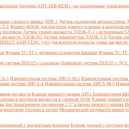
активная
Антенна ANT-1КВ-REM c дистанционным управлени
ышки сливного ящика ДПК-1
Датчик положения автоцистерны 
-Т-1
Фланец ФЛОК для контроля донного клапана и контроля жи
 бензовоза
Датчик уровня жидкости ДЛОК-У-1 с встроенным 
ом жидкости ДЛОК-Н2
Датчик температуры ДЛОК-Т-0
Датчик съ
и ППО25
АПИ-СЕНС узел для контроля полноты слива жидкости 
ия
Фонарь ТС-ТГ с датчиком положения крышки
Фонарь ТС-ТГ 
й счетчик ППО25 с клапаном
Цифровой счетчик ППО25 с ДСС 
СА-1
Измерительная система ЛИСА-М-2
Измерительная систем
ьная система ЛИСА-4
Измерительная система ЛИСА-М-5
Измер
чиком жидкости
Клапан нижнего налива API с Блокиратором Б
лапана и контроля жидкости в сливной трубе
Клапан нижнего н
ва
Быстроразъемное соединение 2,5" клапана нижнего налива
И
ндикатором топлива в отсеке
Механический индикатор марки т
сированный с квадратным фланцем
Клапан донный с круглым ф