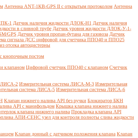
ем
Антенна ANT-1КВ-GPS II с открытым протоколом
Антенна
ДПК-1
Датчик наличия жидкости ДЛОК-Н1
Датчик наличия
дкости в сливной трубе
Датчик уровня жидкости ДЛОК-У-1-
GSM/GPS
Датчик уровня пропан-бутана для газовоза
Датчик
ема сигнала ДСС цифровой для счетчика ППО40 и ППО25
из отсека автоцистерны
с кнопочным постом
и клапаном
Цифровой счетчик ППО40 с клапаном
Счетчик
а ЛИСА-2
Измерительная система ЛИСА-М-3
Измерительная
ительная система ЛИСА-5
Измерительная система ЛИСА-6
КН
Клапан нижнего налива API без ручки
Блокиратор БКН
алива API с манифольдом
Крышка клапана нижнего налива
нтерлок клапана нижнего налива
Прокладка клапана API
оплива
АПИ-СЕНС узел для контроля полноты слива жидкости
ланцем
Клапан донный с датчиком положения клапана
Клапан