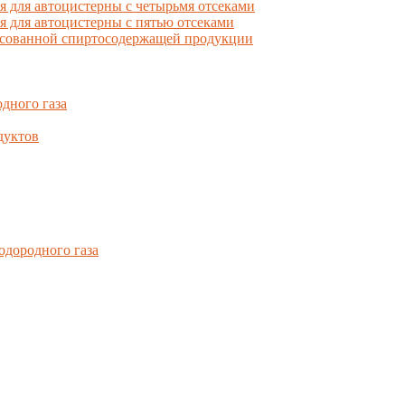
для автоцистерны с четырьмя отсеками
для автоцистерны с пятью отсеками
фасованной спиртосодержащей продукции
дного газа
дуктов
одородного газа