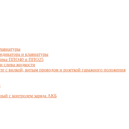
лавиатуры
дикатора и клавиатуры
тчика ППО40 и ППО25
и слива жидкости
 с вилкой, витым проводом и розеткой гаражного положения
й
ный с контролем заряда АКБ