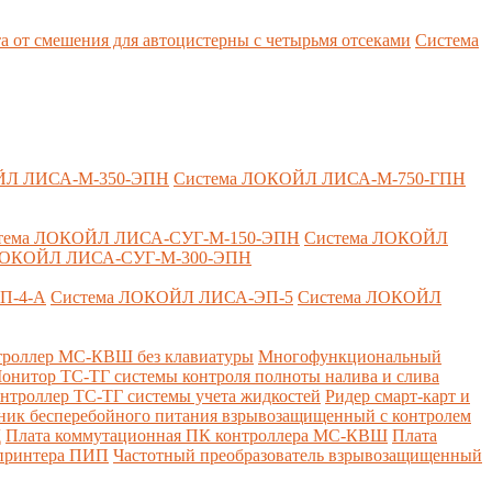
т смешения для автоцистерны с четырьмя отсеками
Система
ЙЛ ЛИСА-М-350-ЭПН
Система ЛОКОЙЛ ЛИСА-М-750-ГПН
тема ЛОКОЙЛ ЛИСА-СУГ-М-150-ЭПН
Система ЛОКОЙЛ
ЛОКОЙЛ ЛИСА-СУГ-М-300-ЭПН
П-4-А
Система ЛОКОЙЛ ЛИСА-ЭП-5
Система ЛОКОЙЛ
роллер МС-КВШ без клавиатуры
Многофункциональный
онитор ТС-ТГ системы контроля полноты налива и слива
нтроллер ТС-ТГ системы учета жидкостей
Ридер смарт-карт и
ник бесперебойного питания взрывозащищенный с контролем
Д
Плата коммутационная ПК контроллера МС-КВШ
Плата
 принтера ПИП
Частотный преобразователь взрывозащищенный