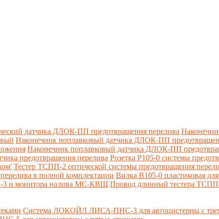
ческий датчика ДЛОК-ПП предотвращения перелива
Наконечни
овый
Наконечник поплавковый датчика ДЛОК-ПП предотвращен
ложения
Наконечник поплавковый датчика ДЛОК-ПП предотвращ
тчика предотвращения перелива
Розетка Р105-0 системы предот
ком'
Тестер ТСПП-2 оптической системы предотвращения перел
перелива в полной комплектации
Вилка В105-0 пластиковая дл
П-3 и монитора налива МС-КВШ
Провод длинный тестера ТСПП
секами
Система ЛОКОЙЛ ЛИСА-ПНС-3 для автоцистерны с трем