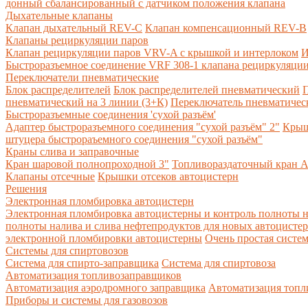
донный сбалансированный с датчиком положения клапана
Дыхательные клапаны
Клапан дыхательный REV-C
Клапан компенсационный REV-B
Клапаны рециркуляции паров
Клапан рециркуляции паров VRV-A с крышкой и интерлоком
И
Быстроразъемное соединение VRF 308-1 клапана рециркуляции
Переключатели пневматические
Блок распределителей
Блок распределителей пневматический
П
пневматический на 3 линии (3+К)
Переключатель пневматическ
Быстроразъемные соединения 'сухой разъём'
Адаптер быстроразъемного соединения "сухой разъём" 2"
Крыш
штуцера быстрораъемного соединения "сухой разъём"
Краны слива и заправочные
Кран шаровой полнопроходной 3"
Топливораздаточный кран A
Клапаны отсечные
Крышки отсеков автоцистерн
Решения
Электронная пломбировка автоцистерн
Электронная пломбировка автоцистерны и контроль полноты н
полноты налива и слива нефтепродуктов для новых автоцисте
электронной пломбировки автоцистерны
Очень простая систе
Системы для спиртовозов
Система для спирто-заправщика
Система для спиртовоза
Автоматизация топливозаправщиков
Автоматизация аэродромного заправщика
Автоматизация топли
Приборы и системы для газовозов