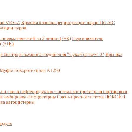
ров VRV-A
Крышка клапана рециркуляции паров DG-VC
уляции паров
 пневматический на 2 линии (2+К)
Переключатель
 (5+К)
р быстроразъемного соединения "Сухой разъем" 2"
Крышка
Муфта поворотная для А1250
а и слива нефтепродуктов
Система контроля транспортировки,
 пломбировка автоцистерны
Очень простая система ЛОКОЙЛ
ва автоцистерны
одуль