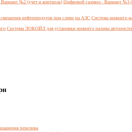
 Вариант №2 (учет и контроль)
Цифровой газовоз - Вариант №3 (
 смешения нефтепродутов при сливе на АЗС
Система нижнего н
ого
Система ЛОКОЙЛ для установки нижнего налива автоцист
рн
вращения перелива