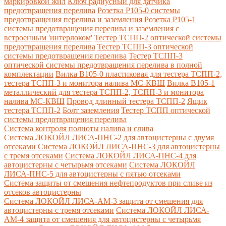
маркировкой жил
Ключ радиусный для датчика
предотвращения перелива
Розетка Р105-0 системы
предотвращения перелива и заземления
Розетка Р105-1
системы предотвращения перелива и заземления с
встроенным 'интерлоком'
Тестер ТСПП-2 оптической системы
предотвращения перелива
Тестер ТСПП-3 оптической
системы предотвращения перелива
Тестер ТСПП-3
оптической системы предотвращения перелива в полной
комплектации
Вилка В105-0 пластиковая для тестера ТСПП-2,
тестера ТСПП-3 и монитора налива МС-КВШ
Вилка В105-1
металлический для тестера ТСПП-2, ТСПП-3 и монитора
налива МС-КВШ
Провод длинный тестера ТСПП-2
Ящик
тестера ТСПП-2
Болт заземления
Тестер ТСПП оптической
системы предотвращения перелива
Cистема контроля полноты налива и слива
Система ЛОКОЙЛ ЛИСА-ПНС-2 для автоцистерны с двумя
отсеками
Система ЛОКОЙЛ ЛИСА-ПНС-3 для автоцистерны
с тремя отсеками
Система ЛОКОЙЛ ЛИСА-ПНС-4 для
автоцистерны с четырьмя отсеками
Система ЛОКОЙЛ
ЛИСА-ПНС-5 для автоцистерны с пятью отсеками
Система защиты от смешения нефтепродуктов при сливе из
отсеков автоцистерны
Система ЛОКОЙЛ ЛИСА-AM-3 защита от смешения для
автоцистерны с тремя отсеками
Система ЛОКОЙЛ ЛИСА-
AM-4 защита от смешения для автоцистерны с четырьмя