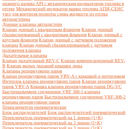
нижнего налива API с механическим индикатором топлива в
отсеке
Механический индикатор марки топлива
АПИ-СЕНС
узел для контроля полноты слива жидкости из отсека
автоцистерны
Донные клапаны автоцистерн
Клапан донный с квадратным фланцем
Клапан донный
сбалансированный с квадратным фланцем
Клапан донный с
круглым фланцем
Клапан донный с датчиком положения
клапана
Клапан донный сбалансированный с датчиком
положения клапана
Дыхательные клапаны
Клапан дыхательный REV-C
Клапан компенсационный REV-
B
Клапан малых дыханий крышки люка
Клапаны рециркуляции паров
Клапан рециркуляции паров VRV-A с крышкой и интерлоком
Интерлок клапана рециркуляции паров
Клапан рециркуляции
паров VRV-A
Крышка клапана рециркуляции паров DG-VC
Быстроразъемное соединение VRF 308-1 клапана
рециркуляции паров
Быстроразъемное соединение VRF-308-2
клапана рециркуляции паров
Переключатели пневматические
Блок распределителей
Блок распределителей пневматический
Переключатель пневматический на 1 линию (1+К)
Переключатель пневматический на 2 линии (2+К)
Переключатель пневматический на 3 линии (3+К)