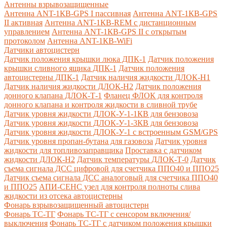
Антенны взрывозащищенные
Антенна ANT-1КВ-GPS I пассивная
Антенна ANT-1КВ-GPS
II активная
Антенна ANT-1КВ-REM c дистанционным
управлением
Антенна ANT-1КВ-GPS II с открытым
протоколом
Антенна ANT-1КВ-WiFi
Датчики автоцистерн
Датчик положения крышки люка ДПК-1
Датчик положения
крышки сливного ящика ДПК-1
Датчик положения
автоцистерны ДПК-1
Датчик наличия жидкости ДЛОК-Н1
Датчик наличия жидкости ДЛОК-Н2
Датчик положения
донного клапана ДЛОК-Т-1
Фланец ФЛОК для контроля
донного клапана и контроля жидкости в сливной трубе
Датчик уровня жидкости ДЛОК-У-1-1КВ для бензовоза
Датчик уровня жидкости ДЛОК-У-1-3КВ для бензовоза
Датчик уровня жидкости ДЛОК-У-1 с встроенным GSM/GPS
Датчик уровня пропан-бутана для газовоза
Датчик уровня
жидкости для топливозаправщика
Проставка с датчиком
жидкости ДЛОК-Н2
Датчик температуры ДЛОК-Т-0
Датчик
съема сигнала ДСС цифровой для счетчика ППО40 и ППО25
Датчик съема сигнала ДСС аналоговый для счетчика ППО40
и ППО25
АПИ-СЕНС узел для контроля полноты слива
жидкости из отсека автоцистерны
Фонарь взрывозащищенный автоцистерн
Фонарь ТС-ТГ
Фонарь ТС-ТГ с сенсором включения/
выключения
Фонарь ТС-ТГ с датчиком положения крышки