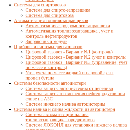
Системы для спиртовозов
Система для спирто-заправщика
Система для спиртовоза
Автоматизация топливозаправщиков
Автоматизация аэродромного заправщика
Автоматизация топливозаправщика , учет и
контроль нефтепродуктов
Заправочный модуль
Приборы и системы для газовозов
Цифровой газовоз - Вариант №1 (контроль)
Цифровой газовоз - Вариант №2 (учет и контроль)
Цифровой газовоз - Вариант №3 (управление, учет
по массе и контроль)
Узел учета по массе жидкой и паровой фазы
пропан бутана
Системы безопасности автоцистерн
Система защиты автоцистерны от перелива
Система защиты от смешения нефтепродутов при
сливе на АЗС
Система нижнего налива автоцистерны
Системы налива и слива жидкости из автоцистерн
Система автоматизации налива
топливозаправщика аэродромного
Система ЛОКОЙЛ для установки нижнего налива