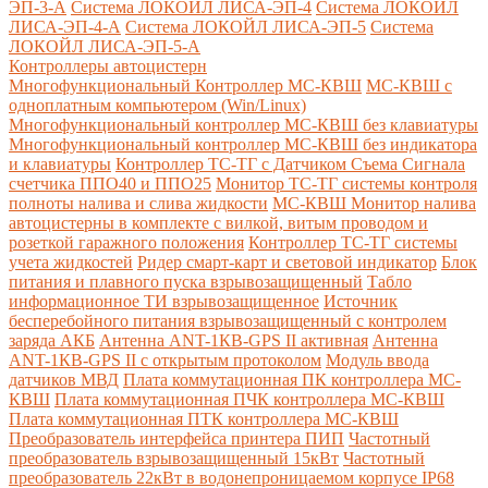
ЭП-3-А
Система ЛОКОЙЛ ЛИСА-ЭП-4
Система ЛОКОЙЛ
ЛИСА-ЭП-4-А
Система ЛОКОЙЛ ЛИСА-ЭП-5
Система
ЛОКОЙЛ ЛИСА-ЭП-5-А
Контроллеры автоцистерн
Многофункциональный Контроллер МС-КВШ
МС-КВШ с
одноплатным компьютером (Win/Linux)
Многофункциональный контроллер МС-КВШ без клавиатуры
Многофункциональный контроллер МС-КВШ без индикатора
и клавиатуры
Контроллер ТС-ТГ с Датчиком Съема Сигнала
счетчика ППО40 и ППО25
Монитор ТС-ТГ системы контроля
полноты налива и слива жидкости
МС-КВШ Монитор налива
автоцистерны в комплекте с вилкой, витым проводом и
розеткой гаражного положения
Контроллер ТС-ТГ системы
учета жидкостей
Ридер смарт-карт и световой индикатор
Блок
питания и плавного пуска взрывозащищенный
Табло
информационное ТИ взрывозащищенное
Источник
бесперебойного питания взрывозащищенный с контролем
заряда АКБ
Антенна ANT-1КВ-GPS II активная
Антенна
ANT-1КВ-GPS II с открытым протоколом
Модуль ввода
датчиков МВД
Плата коммутационная ПК контроллера МС-
КВШ
Плата коммутационная ПЧК контроллера МС-КВШ
Плата коммутационная ПТК контроллера МС-КВШ
Преобразователь интерфейса принтера ПИП
Частотный
преобразователь взрывозащищенный 15кВт
Частотный
преобразователь 22кВт в водонепроницаемом корпусе IP68