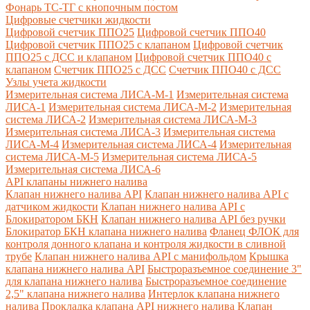
Фонарь ТС-ТГ с кнопочным постом
Цифровые счетчики жидкости
Цифровой счетчик ППО25
Цифровой счетчик ППО40
Цифровой счетчик ППО25 с клапаном
Цифровой счетчик
ППО25 с ДСС и клапаном
Цифровой счетчик ППО40 с
клапаном
Счетчик ППО25 с ДСС
Счетчик ППО40 с ДСС
Узлы учета жидкости
Измерительная система ЛИСА-М-1
Измерительная система
ЛИСА-1
Измерительная система ЛИСА-М-2
Измерительная
система ЛИСА-2
Измерительная система ЛИСА-М-3
Измерительная система ЛИСА-3
Измерительная система
ЛИСА-М-4
Измерительная система ЛИСА-4
Измерительная
система ЛИСА-М-5
Измерительная система ЛИСА-5
Измерительная система ЛИСА-6
API клапаны нижнего налива
Клапан нижнего налива API
Клапан нижнего налива API с
датчиком жидкости
Клапан нижнего налива API с
Блокиратором БКН
Клапан нижнего налива API без ручки
Блокиратор БКН клапана нижнего налива
Фланец ФЛОК для
контроля донного клапана и контроля жидкости в сливной
трубе
Клапан нижнего налива API с манифольдом
Крышка
клапана нижнего налива API
Быстроразъемное соединение 3"
для клапана нижнего налива
Быстроразъемное соединение
2,5" клапана нижнего налива
Интерлок клапана нижнего
налива
Прокладка клапана API нижнего налива
Клапан