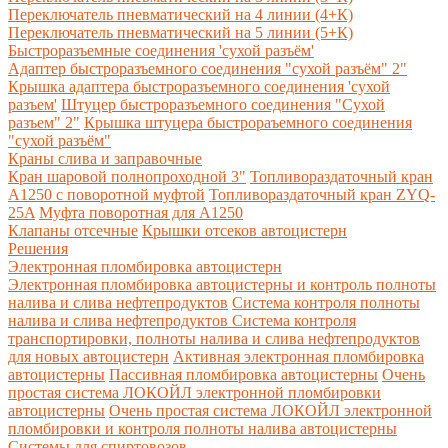
Переключатель пневматический на 4 линии (4+К)
Переключатель пневматический на 5 линии (5+К)
Быстроразъемные соединения 'сухой разъём'
Адаптер быстроразъемного соединения "сухой разъём" 2"
Крышка адаптера быстроразъемного соединения 'сухой
разъем'
Штуцер быстроразъемного соединения "Сухой
разъем" 2"
Крышка штуцера быстрораъемного соединения
"сухой разъём"
Краны слива и заправочные
Кран шаровой полнопроходной 3"
Топливораздаточный кран
A1250 с поворотной муфтой
Топливораздаточный кран ZYQ-
25A
Муфта поворотная для А1250
Клапаны отсечные
Крышки отсеков автоцистерн
Решения
Электронная пломбировка автоцистерн
Электронная пломбировка автоцистерны и контроль полноты
налива и слива нефтепродуктов
Система контроля полноты
налива и слива нефтепродуктов
Система контроля
транспортировки, полноты налива и слива нефтепродуктов
для новых автоцистерн
Активная электронная пломбировка
автоцистерны
Пассивная пломбировка автоцистерны
Очень
простая система ЛОКОЙЛ электронной пломбировки
автоцистерны
Очень простая система ЛОКОЙЛ электронной
пломбировки и контроля полноты налива автоцистерны
Системы для спиртовозов