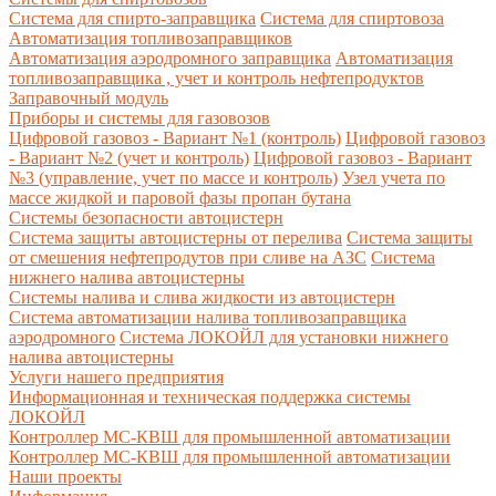
Система для спирто-заправщика
Система для спиртовоза
Автоматизация топливозаправщиков
Автоматизация аэродромного заправщика
Автоматизация
топливозаправщика , учет и контроль нефтепродуктов
Заправочный модуль
Приборы и системы для газовозов
Цифровой газовоз - Вариант №1 (контроль)
Цифровой газовоз
- Вариант №2 (учет и контроль)
Цифровой газовоз - Вариант
№3 (управление, учет по массе и контроль)
Узел учета по
массе жидкой и паровой фазы пропан бутана
Системы безопасности автоцистерн
Система защиты автоцистерны от перелива
Система защиты
от смешения нефтепродутов при сливе на АЗС
Система
нижнего налива автоцистерны
Системы налива и слива жидкости из автоцистерн
Система автоматизации налива топливозаправщика
аэродромного
Система ЛОКОЙЛ для установки нижнего
налива автоцистерны
Услуги нашего предприятия
Информационная и техническая поддержка системы
ЛОКОЙЛ
Контроллер МС-КВШ для промышленной автоматизации
Контроллер МС-КВШ для промышленной автоматизации
Наши проекты