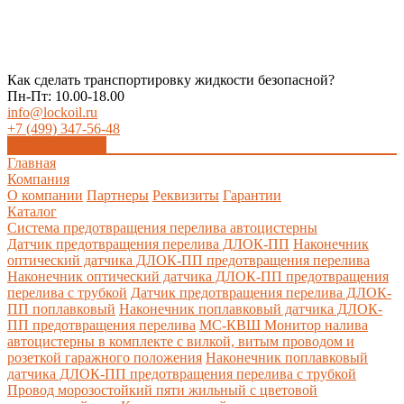
Как сделать транспортировку жидкости безопасной?
Пн-Пт: 10.00-18.00
info@lockoil.ru
+7 (499) 347-56-48
Заказать звонок
Главная
Компания
О компании
Партнеры
Реквизиты
Гарантии
Каталог
Система предотвращения перелива автоцистерны
Датчик предотвращения перелива ДЛОК-ПП
Наконечник
оптический датчика ДЛОК-ПП предотвращения перелива
Наконечник оптический датчика ДЛОК-ПП предотвращения
перелива с трубкой
Датчик предотвращения перелива ДЛОК-
ПП поплавковый
Наконечник поплавковый датчика ДЛОК-
ПП предотвращения перелива
МС-КВШ Монитор налива
автоцистерны в комплекте с вилкой, витым проводом и
розеткой гаражного положения
Наконечник поплавковый
датчика ДЛОК-ПП предотвращения перелива с трубкой
Провод морозостойкий пяти жильный с цветовой