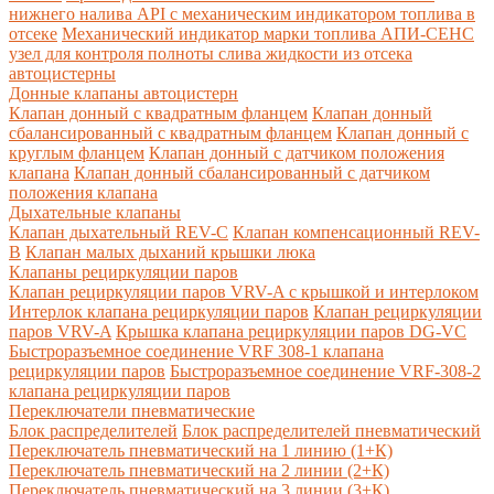
нижнего налива API с механическим индикатором топлива в
отсеке
Механический индикатор марки топлива
АПИ-СЕНС
узел для контроля полноты слива жидкости из отсека
автоцистерны
Донные клапаны автоцистерн
Клапан донный с квадратным фланцем
Клапан донный
сбалансированный с квадратным фланцем
Клапан донный с
круглым фланцем
Клапан донный с датчиком положения
клапана
Клапан донный сбалансированный с датчиком
положения клапана
Дыхательные клапаны
Клапан дыхательный REV-C
Клапан компенсационный REV-
B
Клапан малых дыханий крышки люка
Клапаны рециркуляции паров
Клапан рециркуляции паров VRV-A с крышкой и интерлоком
Интерлок клапана рециркуляции паров
Клапан рециркуляции
паров VRV-A
Крышка клапана рециркуляции паров DG-VC
Быстроразъемное соединение VRF 308-1 клапана
рециркуляции паров
Быстроразъемное соединение VRF-308-2
клапана рециркуляции паров
Переключатели пневматические
Блок распределителей
Блок распределителей пневматический
Переключатель пневматический на 1 линию (1+К)
Переключатель пневматический на 2 линии (2+К)
Переключатель пневматический на 3 линии (3+К)