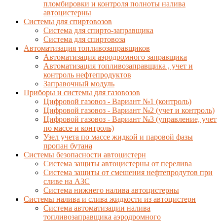
пломбировки и контроля полноты налива
автоцистерны
Системы для спиртовозов
Система для спирто-заправщика
Система для спиртовоза
Автоматизация топливозаправщиков
Автоматизация аэродромного заправщика
Автоматизация топливозаправщика , учет и
контроль нефтепродуктов
Заправочный модуль
Приборы и системы для газовозов
Цифровой газовоз - Вариант №1 (контроль)
Цифровой газовоз - Вариант №2 (учет и контроль)
Цифровой газовоз - Вариант №3 (управление, учет
по массе и контроль)
Узел учета по массе жидкой и паровой фазы
пропан бутана
Системы безопасности автоцистерн
Система защиты автоцистерны от перелива
Система защиты от смешения нефтепродутов при
сливе на АЗС
Система нижнего налива автоцистерны
Системы налива и слива жидкости из автоцистерн
Система автоматизации налива
топливозаправщика аэродромного