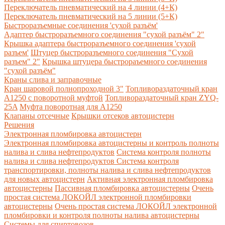
Переключатель пневматический на 4 линии (4+К)
Переключатель пневматический на 5 линии (5+К)
Быстроразъемные соединения 'сухой разъём'
Адаптер быстроразъемного соединения "сухой разъём" 2"
Крышка адаптера быстроразъемного соединения 'сухой
разъем'
Штуцер быстроразъемного соединения "Сухой
разъем" 2"
Крышка штуцера быстрораъемного соединения
"сухой разъём"
Краны слива и заправочные
Кран шаровой полнопроходной 3"
Топливораздаточный кран
A1250 с поворотной муфтой
Топливораздаточный кран ZYQ-
25A
Муфта поворотная для А1250
Клапаны отсечные
Крышки отсеков автоцистерн
Решения
Электронная пломбировка автоцистерн
Электронная пломбировка автоцистерны и контроль полноты
налива и слива нефтепродуктов
Система контроля полноты
налива и слива нефтепродуктов
Система контроля
транспортировки, полноты налива и слива нефтепродуктов
для новых автоцистерн
Активная электронная пломбировка
автоцистерны
Пассивная пломбировка автоцистерны
Очень
простая система ЛОКОЙЛ электронной пломбировки
автоцистерны
Очень простая система ЛОКОЙЛ электронной
пломбировки и контроля полноты налива автоцистерны
Системы для спиртовозов