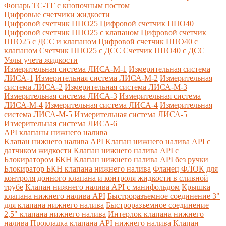
Фонарь ТС-ТГ с кнопочным постом
Цифровые счетчики жидкости
Цифровой счетчик ППО25
Цифровой счетчик ППО40
Цифровой счетчик ППО25 с клапаном
Цифровой счетчик
ППО25 с ДСС и клапаном
Цифровой счетчик ППО40 с
клапаном
Счетчик ППО25 с ДСС
Счетчик ППО40 с ДСС
Узлы учета жидкости
Измерительная система ЛИСА-М-1
Измерительная система
ЛИСА-1
Измерительная система ЛИСА-М-2
Измерительная
система ЛИСА-2
Измерительная система ЛИСА-М-3
Измерительная система ЛИСА-3
Измерительная система
ЛИСА-М-4
Измерительная система ЛИСА-4
Измерительная
система ЛИСА-М-5
Измерительная система ЛИСА-5
Измерительная система ЛИСА-6
API клапаны нижнего налива
Клапан нижнего налива API
Клапан нижнего налива API с
датчиком жидкости
Клапан нижнего налива API с
Блокиратором БКН
Клапан нижнего налива API без ручки
Блокиратор БКН клапана нижнего налива
Фланец ФЛОК для
контроля донного клапана и контроля жидкости в сливной
трубе
Клапан нижнего налива API с манифольдом
Крышка
клапана нижнего налива API
Быстроразъемное соединение 3"
для клапана нижнего налива
Быстроразъемное соединение
2,5" клапана нижнего налива
Интерлок клапана нижнего
налива
Прокладка клапана API нижнего налива
Клапан