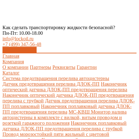
Как сделать транспортировку жидкости безопасной?
Пн-Пт: 10.00-18.00
info@lockoil.ru
+7 (499) 347-56-48
Заказать звонок
Главная
Компания
О компании
Партнеры
Реквизиты
Гарантии
Каталог
Система предотвращения перелива автоцистерны
Датчик предотвращения перелива ДЛОК-ПП
Наконечник
оптический датчика ДЛОК-ПП предотвращения перелива
Наконечник оптический датчика ДЛОК-ПП предотвращения
перелива с трубкой
Датчик предотвращения перелива ДЛОК-
ПП поплавковый
Наконечник поплавковый датчика ДЛОК-
ПП предотвращения перелива
МС-КВШ Монитор налива
автоцистерны в комплекте с вилкой, витым проводом и
розеткой гаражного положения
Наконечник поплавковый
датчика ДЛОК-ПП предотвращения перелива с трубкой
Провод морозостойкий пяти жильный с цветовой