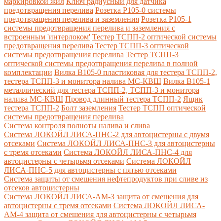
маркировкой жил
Ключ радиусный для датчика
предотвращения перелива
Розетка Р105-0 системы
предотвращения перелива и заземления
Розетка Р105-1
системы предотвращения перелива и заземления с
встроенным 'интерлоком'
Тестер ТСПП-2 оптической системы
предотвращения перелива
Тестер ТСПП-3 оптической
системы предотвращения перелива
Тестер ТСПП-3
оптической системы предотвращения перелива в полной
комплектации
Вилка В105-0 пластиковая для тестера ТСПП-2,
тестера ТСПП-3 и монитора налива МС-КВШ
Вилка В105-1
металлический для тестера ТСПП-2, ТСПП-3 и монитора
налива МС-КВШ
Провод длинный тестера ТСПП-2
Ящик
тестера ТСПП-2
Болт заземления
Тестер ТСПП оптической
системы предотвращения перелива
Cистема контроля полноты налива и слива
Система ЛОКОЙЛ ЛИСА-ПНС-2 для автоцистерны с двумя
отсеками
Система ЛОКОЙЛ ЛИСА-ПНС-3 для автоцистерны
с тремя отсеками
Система ЛОКОЙЛ ЛИСА-ПНС-4 для
автоцистерны с четырьмя отсеками
Система ЛОКОЙЛ
ЛИСА-ПНС-5 для автоцистерны с пятью отсеками
Система защиты от смешения нефтепродуктов при сливе из
отсеков автоцистерны
Система ЛОКОЙЛ ЛИСА-AM-3 защита от смешения для
автоцистерны с тремя отсеками
Система ЛОКОЙЛ ЛИСА-
AM-4 защита от смешения для автоцистерны с четырьмя