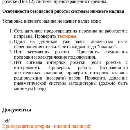
розетке (Поз.12) системы предотвращения перелива.
Особенности безопасной работы системы нижнего налива
Установка нижнего налива не начнёт налив если:
Сеть датчиков предотвращения перелива не работает/не
исправна. Проверить
тестером
.
Один из датчиков уже залит жидкостью из-за
переполнения отсека. Слить жидкость до "планки".
Нет заземления розетки. Проверить соединения
проводки и электрические подключения.
Нет сигнала интерлок розетки (если розетка с
интерлоком). Проверить работу (исправность)
дыхательных клапанов, проверить интерлок клапана
рециркуляции (возврата) паров. Проверить давление
пневматической системы автоцистерны (должно быть
минимум 6 бар).
Документы
.pdf
Приборы автоцистерны - нижний налив.pdf