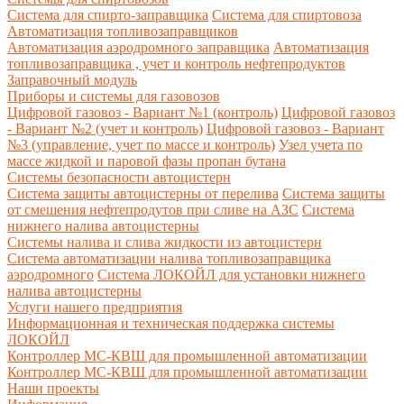
Система для спирто-заправщика
Система для спиртовоза
Автоматизация топливозаправщиков
Автоматизация аэродромного заправщика
Автоматизация
топливозаправщика , учет и контроль нефтепродуктов
Заправочный модуль
Приборы и системы для газовозов
Цифровой газовоз - Вариант №1 (контроль)
Цифровой газовоз
- Вариант №2 (учет и контроль)
Цифровой газовоз - Вариант
№3 (управление, учет по массе и контроль)
Узел учета по
массе жидкой и паровой фазы пропан бутана
Системы безопасности автоцистерн
Система защиты автоцистерны от перелива
Система защиты
от смешения нефтепродутов при сливе на АЗС
Система
нижнего налива автоцистерны
Системы налива и слива жидкости из автоцистерн
Система автоматизации налива топливозаправщика
аэродромного
Система ЛОКОЙЛ для установки нижнего
налива автоцистерны
Услуги нашего предприятия
Информационная и техническая поддержка системы
ЛОКОЙЛ
Контроллер МС-КВШ для промышленной автоматизации
Контроллер МС-КВШ для промышленной автоматизации
Наши проекты