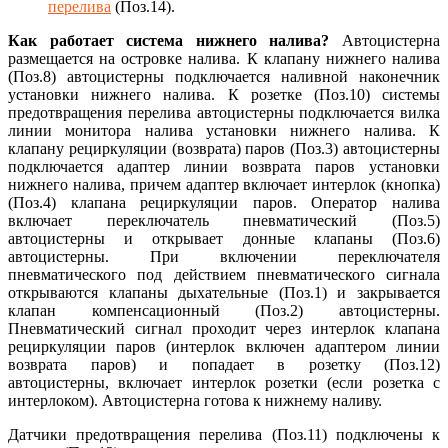
перелива
(Поз.14).
Как работает система нижнего налива?
Автоцистерна
размещается на островке налива. К клапану нижнего налива
(Поз.8) автоцистерны подключается наливной наконечник
установки нижнего налива. К розетке (Поз.10) системы
предотвращения перелива автоцистерны подключается вилка
линии монитора налива установки нижнего налива. К
клапану рециркуляции (возврата) паров (Поз.3) автоцистерны
подключается адаптер линии возврата паров установки
нижнего налива, причем адаптер включает интерлок (кнопка)
(Поз.4) клапана рециркуляции паров. Оператор налива
включает переключатель пневматический (Поз.5)
автоцистерны и открывает донные клапаны (Поз.6)
автоцистерны. При включении переключателя
пневматического под действием пневматического сигнала
открываются клапаны дыхательные (Поз.1) и закрывается
клапан компенсационный (Поз.2) автоцистерны.
Пневматический сигнал проходит через интерлок клапана
рециркуляции паров (интерлок включен адаптером линии
возврата паров) и попадает в розетку (Поз.12)
автоцистерны, включает интерлок розетки (если розетка с
интерлоком). Автоцистерна готова к нижнему наливу.
Датчики предотвращения перелива (Поз.11) подключены к