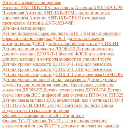
Антенны взрывозащищенные
Антенна ANT-1КВ-GPS I пассивная
Антенна ANT-1КВ-GPS
II активная
Антенна ANT-1КВ-REM c дистанционным
управлением
Антенна ANT-1КВ-GPS II с открытым
протоколом
Антенна ANT-1КВ-WiFi
Датчики автоцистерн
Датчик положения крышки люка ДПК-1
Датчик положения
крышки сливного ящика ДПК-1
Датчик положения
автоцистерны ДПК-1
Датчик наличия жидкости ДЛОК-Н1
Датчик наличия жидкости ДЛОК-Н2
Датчик положения
донного клапана ДЛОК-Т-1
Фланец ФЛОК для контроля
донного клапана и контроля жидкости в сливной трубе
Датчик уровня жидкости ДЛОК-У-1-1КВ для бензовоза
Датчик уровня жидкости ДЛОК-У-1-3КВ для бензовоза
Датчик уровня жидкости ДЛОК-У-1 с встроенным GSM/GPS
Датчик уровня пропан-бутана для газовоза
Датчик уровня
жидкости для топливозаправщика
Проставка с датчиком
жидкости ДЛОК-Н2
Датчик температуры ДЛОК-Т-0
Датчик
съема сигнала ДСС цифровой для счетчика ППО40 и ППО25
Датчик съема сигнала ДСС аналоговый для счетчика ППО40
и ППО25
АПИ-СЕНС узел для контроля полноты слива
жидкости из отсека автоцистерны
Фонарь взрывозащищенный автоцистерн
Фонарь ТС-ТГ
Фонарь ТС-ТГ с сенсором включения/
выключения
Фонарь ТС-ТГ с датчиком положения крышки