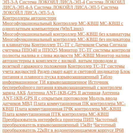
ЭП-3-А
Система ЛОКОЙЛ ЛИСА-ЭП-4
Система ЛОКОЙЛ
ЛИСА-ЭП-4-А
Система ЛОКОЙЛ ЛИСА-ЭП-5
Система
ЛОКОЙЛ ЛИСА-ЭП-5-А
Контроллеры автоцистерн
Многофункциональный Контроллер МС-КВШ
МС-КВШ с
одноплатным компьютером (Win/Linux)
Многофункциональный контроллер МС-КВШ без клавиатуры
Многофункциональный контроллер МС-КВШ без индикатора
и клавиатуры
Контроллер ТС-ТГ с Датчиком Съема Сигнала
счетчика ППО40 и ППО25
Монитор ТС-ТГ системы контроля
полноты налива и слива жидкости
МС-КВШ Монитор налива
автоцистерны в комплекте с вилкой, витым проводом и
розеткой гаражного положения
Контроллер ТС-ТГ системы
учета жидкостей
Ридер смарт-карт и световой индикатор
Блок
питания и плавного пуска взрывозащищенный
Табло
информационное ТИ взрывозащищенное
Источник
бесперебойного питания взрывозащищенный с контролем
заряда АКБ
Антенна ANT-1КВ-GPS II активная
Антенна
ANT-1КВ-GPS II с открытым протоколом
Модуль ввода
датчиков МВД
Плата коммутационная ПК контроллера МС-
КВШ
Плата коммутационная ПЧК контроллера МС-КВШ
Плата коммутационная ПТК контроллера МС-КВШ
Преобразователь интерфейса принтера ПИП
Частотный
преобразователь взрывозащищенный 15кВт
Частотный
преобразователь 22кВт в водонепроницаемом корпусе IP68