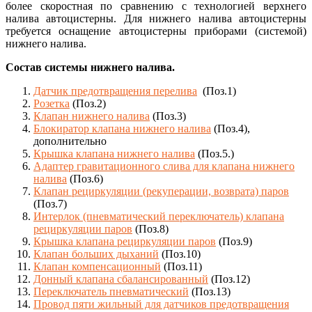
более скоростная по сравнению с технологией верхнего
налива автоцистерны. Для нижнего налива автоцистерны
требуется оснащение автоцистерны приборами (системой)
нижнего налива.
Состав системы нижнего налива.
Датчик предотвращения перелива
(Поз.1)
Розетка
(Поз.2)
Клапан нижнего налива
(Поз.3)
Блокиратор клапана нижнего налива
(Поз.4),
дополнительно
Крышка клапана нижнего налива
(Поз.5.)
Адаптер гравитационного слива для клапана нижнего
налива
(Поз.6)
Клапан рециркуляции (рекуперации, возврата) паров
(Поз.7)
Интерлок (пневматический переключатель) клапана
рециркуляции паров
(Поз.8)
Крышка клапана рециркуляции паров
(Поз.9)
Клапан больших дыханий
(Поз.10)
Клапан компенсационный
(Поз.11)
Донный клапана сбалансированный
(Поз.12)
Переключатель пневматический
(Поз.13)
Провод пяти жильный для датчиков предотвращения