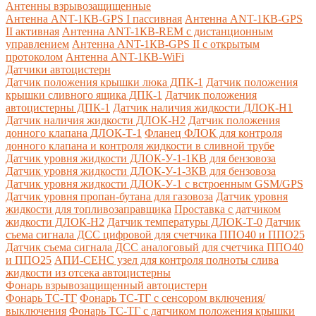
Антенны взрывозащищенные
Антенна ANT-1КВ-GPS I пассивная
Антенна ANT-1КВ-GPS
II активная
Антенна ANT-1КВ-REM c дистанционным
управлением
Антенна ANT-1КВ-GPS II с открытым
протоколом
Антенна ANT-1КВ-WiFi
Датчики автоцистерн
Датчик положения крышки люка ДПК-1
Датчик положения
крышки сливного ящика ДПК-1
Датчик положения
автоцистерны ДПК-1
Датчик наличия жидкости ДЛОК-Н1
Датчик наличия жидкости ДЛОК-Н2
Датчик положения
донного клапана ДЛОК-Т-1
Фланец ФЛОК для контроля
донного клапана и контроля жидкости в сливной трубе
Датчик уровня жидкости ДЛОК-У-1-1КВ для бензовоза
Датчик уровня жидкости ДЛОК-У-1-3КВ для бензовоза
Датчик уровня жидкости ДЛОК-У-1 с встроенным GSM/GPS
Датчик уровня пропан-бутана для газовоза
Датчик уровня
жидкости для топливозаправщика
Проставка с датчиком
жидкости ДЛОК-Н2
Датчик температуры ДЛОК-Т-0
Датчик
съема сигнала ДСС цифровой для счетчика ППО40 и ППО25
Датчик съема сигнала ДСС аналоговый для счетчика ППО40
и ППО25
АПИ-СЕНС узел для контроля полноты слива
жидкости из отсека автоцистерны
Фонарь взрывозащищенный автоцистерн
Фонарь ТС-ТГ
Фонарь ТС-ТГ с сенсором включения/
выключения
Фонарь ТС-ТГ с датчиком положения крышки