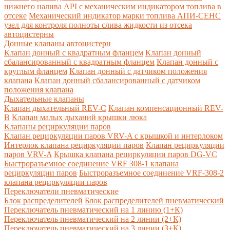
нижнего налива API с механическим индикатором топлива в
отсеке
Механический индикатор марки топлива
АПИ-СЕНС
узел для контроля полноты слива жидкости из отсека
автоцистерны
Донные клапаны автоцистерн
Клапан донный с квадратным фланцем
Клапан донный
сбалансированный с квадратным фланцем
Клапан донный с
круглым фланцем
Клапан донный с датчиком положения
клапана
Клапан донный сбалансированный с датчиком
положения клапана
Дыхательные клапаны
Клапан дыхательный REV-C
Клапан компенсационный REV-
B
Клапан малых дыханий крышки люка
Клапаны рециркуляции паров
Клапан рециркуляции паров VRV-A с крышкой и интерлоком
Интерлок клапана рециркуляции паров
Клапан рециркуляции
паров VRV-A
Крышка клапана рециркуляции паров DG-VC
Быстроразъемное соединение VRF 308-1 клапана
рециркуляции паров
Быстроразъемное соединение VRF-308-2
клапана рециркуляции паров
Переключатели пневматические
Блок распределителей
Блок распределителей пневматический
Переключатель пневматический на 1 линию (1+К)
Переключатель пневматический на 2 линии (2+К)
Переключатель пневматический на 3 линии (3+К)