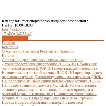
Как сделать транспортировку жидкости безопасной?
Пн-Пт: 10.00-18.00
info@lockoil.ru
+7 (499) 347-56-48
Заказать звонок
Главная
Компания
О компании
Партнеры
Реквизиты
Гарантии
Каталог
Система предотвращения перелива автоцистерны
Датчик предотвращения перелива ДЛОК-ПП
Наконечник
оптический датчика ДЛОК-ПП предотвращения перелива
Наконечник оптический датчика ДЛОК-ПП предотвращения
перелива с трубкой
Датчик предотвращения перелива ДЛОК-
ПП поплавковый
Наконечник поплавковый датчика ДЛОК-
ПП предотвращения перелива
МС-КВШ Монитор налива
автоцистерны в комплекте с вилкой, витым проводом и
розеткой гаражного положения
Наконечник поплавковый
датчика ДЛОК-ПП предотвращения перелива с трубкой
Провод морозостойкий пяти жильный с цветовой