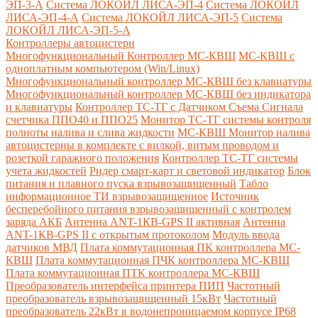
ЭП-3-А
Система ЛОКОЙЛ ЛИСА-ЭП-4
Система ЛОКОЙЛ
ЛИСА-ЭП-4-А
Система ЛОКОЙЛ ЛИСА-ЭП-5
Система
ЛОКОЙЛ ЛИСА-ЭП-5-А
Контроллеры автоцистерн
Многофункциональный Контроллер МС-КВШ
МС-КВШ с
одноплатным компьютером (Win/Linux)
Многофункциональный контроллер МС-КВШ без клавиатуры
Многофункциональный контроллер МС-КВШ без индикатора
и клавиатуры
Контроллер ТС-ТГ с Датчиком Съема Сигнала
счетчика ППО40 и ППО25
Монитор ТС-ТГ системы контроля
полноты налива и слива жидкости
МС-КВШ Монитор налива
автоцистерны в комплекте с вилкой, витым проводом и
розеткой гаражного положения
Контроллер ТС-ТГ системы
учета жидкостей
Ридер смарт-карт и световой индикатор
Блок
питания и плавного пуска взрывозащищенный
Табло
информационное ТИ взрывозащищенное
Источник
бесперебойного питания взрывозащищенный с контролем
заряда АКБ
Антенна ANT-1КВ-GPS II активная
Антенна
ANT-1КВ-GPS II с открытым протоколом
Модуль ввода
датчиков МВД
Плата коммутационная ПК контроллера МС-
КВШ
Плата коммутационная ПЧК контроллера МС-КВШ
Плата коммутационная ПТК контроллера МС-КВШ
Преобразователь интерфейса принтера ПИП
Частотный
преобразователь взрывозащищенный 15кВт
Частотный
преобразователь 22кВт в водонепроницаемом корпусе IP68