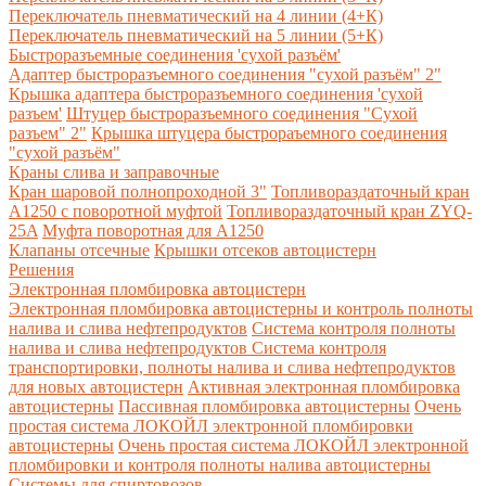
Переключатель пневматический на 4 линии (4+К)
Переключатель пневматический на 5 линии (5+К)
Быстроразъемные соединения 'сухой разъём'
Адаптер быстроразъемного соединения "сухой разъём" 2"
Крышка адаптера быстроразъемного соединения 'сухой
разъем'
Штуцер быстроразъемного соединения "Сухой
разъем" 2"
Крышка штуцера быстрораъемного соединения
"сухой разъём"
Краны слива и заправочные
Кран шаровой полнопроходной 3"
Топливораздаточный кран
A1250 с поворотной муфтой
Топливораздаточный кран ZYQ-
25A
Муфта поворотная для А1250
Клапаны отсечные
Крышки отсеков автоцистерн
Решения
Электронная пломбировка автоцистерн
Электронная пломбировка автоцистерны и контроль полноты
налива и слива нефтепродуктов
Система контроля полноты
налива и слива нефтепродуктов
Система контроля
транспортировки, полноты налива и слива нефтепродуктов
для новых автоцистерн
Активная электронная пломбировка
автоцистерны
Пассивная пломбировка автоцистерны
Очень
простая система ЛОКОЙЛ электронной пломбировки
автоцистерны
Очень простая система ЛОКОЙЛ электронной
пломбировки и контроля полноты налива автоцистерны
Системы для спиртовозов