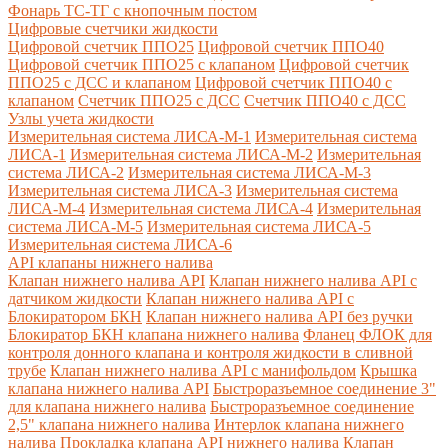
Фонарь ТС-ТГ с кнопочным постом
Цифровые счетчики жидкости
Цифровой счетчик ППО25
Цифровой счетчик ППО40
Цифровой счетчик ППО25 с клапаном
Цифровой счетчик
ППО25 с ДСС и клапаном
Цифровой счетчик ППО40 с
клапаном
Счетчик ППО25 с ДСС
Счетчик ППО40 с ДСС
Узлы учета жидкости
Измерительная система ЛИСА-М-1
Измерительная система
ЛИСА-1
Измерительная система ЛИСА-М-2
Измерительная
система ЛИСА-2
Измерительная система ЛИСА-М-3
Измерительная система ЛИСА-3
Измерительная система
ЛИСА-М-4
Измерительная система ЛИСА-4
Измерительная
система ЛИСА-М-5
Измерительная система ЛИСА-5
Измерительная система ЛИСА-6
API клапаны нижнего налива
Клапан нижнего налива API
Клапан нижнего налива API с
датчиком жидкости
Клапан нижнего налива API с
Блокиратором БКН
Клапан нижнего налива API без ручки
Блокиратор БКН клапана нижнего налива
Фланец ФЛОК для
контроля донного клапана и контроля жидкости в сливной
трубе
Клапан нижнего налива API с манифольдом
Крышка
клапана нижнего налива API
Быстроразъемное соединение 3"
для клапана нижнего налива
Быстроразъемное соединение
2,5" клапана нижнего налива
Интерлок клапана нижнего
налива
Прокладка клапана API нижнего налива
Клапан