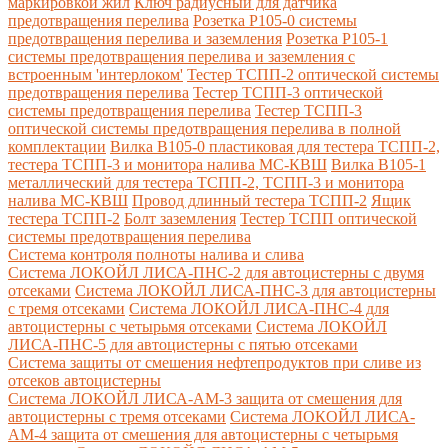
маркировкой жил
Ключ радиусный для датчика
предотвращения перелива
Розетка Р105-0 системы
предотвращения перелива и заземления
Розетка Р105-1
системы предотвращения перелива и заземления с
встроенным 'интерлоком'
Тестер ТСПП-2 оптической системы
предотвращения перелива
Тестер ТСПП-3 оптической
системы предотвращения перелива
Тестер ТСПП-3
оптической системы предотвращения перелива в полной
комплектации
Вилка В105-0 пластиковая для тестера ТСПП-2,
тестера ТСПП-3 и монитора налива МС-КВШ
Вилка В105-1
металлический для тестера ТСПП-2, ТСПП-3 и монитора
налива МС-КВШ
Провод длинный тестера ТСПП-2
Ящик
тестера ТСПП-2
Болт заземления
Тестер ТСПП оптической
системы предотвращения перелива
Cистема контроля полноты налива и слива
Система ЛОКОЙЛ ЛИСА-ПНС-2 для автоцистерны с двумя
отсеками
Система ЛОКОЙЛ ЛИСА-ПНС-3 для автоцистерны
с тремя отсеками
Система ЛОКОЙЛ ЛИСА-ПНС-4 для
автоцистерны с четырьмя отсеками
Система ЛОКОЙЛ
ЛИСА-ПНС-5 для автоцистерны с пятью отсеками
Система защиты от смешения нефтепродуктов при сливе из
отсеков автоцистерны
Система ЛОКОЙЛ ЛИСА-AM-3 защита от смешения для
автоцистерны с тремя отсеками
Система ЛОКОЙЛ ЛИСА-
AM-4 защита от смешения для автоцистерны с четырьмя