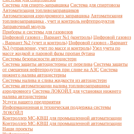
Система для спирто-заправщика
Система для спиртовоза
Автоматизация топливозаправщиков
Автоматизация аэродромного заправщика
Автоматизация
топливозаправщика , учет и контроль нефтепродуктов
Заправочный модуль
Приборы и системы для газовозов
Цифровой газовоз - Вариант №1 (контроль)
Цифровой газовоз
- Вариант №2 (учет и контроль)
Цифровой газовоз - Вариант
№3 (управление, учет по массе и контроль)
Узел учета по
массе жидкой и паровой фазы пропан бутана
Системы безопасности автоцистерн
Система защиты автоцистерны от перелива
Система защиты
от смешения нефтепродутов при сливе на АЗС
Система
нижнего налива автоцистерны
Системы налива и слива жидкости из автоцистерн
Система автоматизации налива топливозаправщика
аэродромного
Система ЛОКОЙЛ для установки нижнего
налива автоцистерны
Услуги нашего предприятия
Информационная и техническая поддержка системы
ЛОКОЙЛ
Контроллер МС-КВШ для промышленной автоматизации
Контроллер МС-КВШ для промышленной автоматизации
Наши проекты