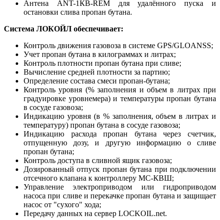
Антена ANT-1КВ-REM для удалённого пуска и
остановки слива пропан бутана.
Система ЛОКОЙЛ
обеспечивает:
Контроль движения газовоза в системе GPS/GLOANSS;
Учет пропан бутана в килограммах и литрах;
Контроль плотности пропан бутана при сливе;
Вычисление средней плотности за партию;
Определение состава смеси пропан-бутана;
Контроль уровня (% заполнения и объем в литрах при
градуировке уровнемера) и температуры пропан бутана
в сосуде газовоза;
Индикацию уровня (в % заполнения, объем в литрах и
температуру) пропан бутана в сосуде газовоза;
Индикацию расхода пропан бутана через счетчик,
отпущенную дозу, и другую информацию о сливе
пропан бутана;
Контроль доступа в сливной ящик газовоза;
Дозированный отпуск пропан бутана при подключении
отсечного клапана к контроллеру МС-КВШ;
Управление электроприводом или гидроприводом
насоса при сливе и перекачке пропан бутана и защищает
насос от "сухого" хода;
Передачу данных на сервер LOCKOIL.net.