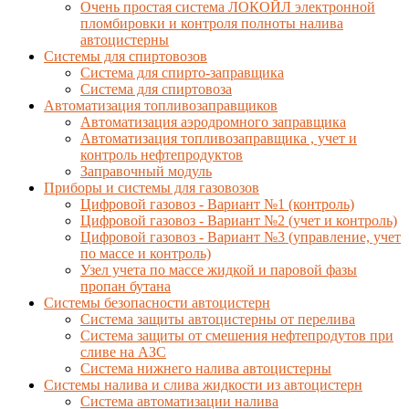
Очень простая система ЛОКОЙЛ электронной
пломбировки и контроля полноты налива
автоцистерны
Системы для спиртовозов
Система для спирто-заправщика
Система для спиртовоза
Автоматизация топливозаправщиков
Автоматизация аэродромного заправщика
Автоматизация топливозаправщика , учет и
контроль нефтепродуктов
Заправочный модуль
Приборы и системы для газовозов
Цифровой газовоз - Вариант №1 (контроль)
Цифровой газовоз - Вариант №2 (учет и контроль)
Цифровой газовоз - Вариант №3 (управление, учет
по массе и контроль)
Узел учета по массе жидкой и паровой фазы
пропан бутана
Системы безопасности автоцистерн
Система защиты автоцистерны от перелива
Система защиты от смешения нефтепродутов при
сливе на АЗС
Система нижнего налива автоцистерны
Системы налива и слива жидкости из автоцистерн
Система автоматизации налива