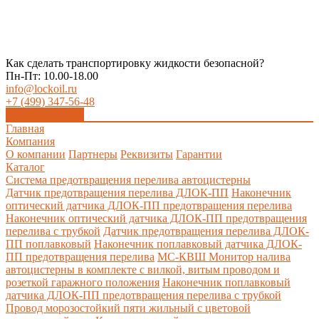
Как сделать транспортировку жидкости безопасной?
Пн-Пт: 10.00-18.00
info@lockoil.ru
+7 (499) 347-56-48
Заказать звонок
Главная
Компания
О компании
Партнеры
Реквизиты
Гарантии
Каталог
Система предотвращения перелива автоцистерны
Датчик предотвращения перелива ДЛОК-ПП
Наконечник
оптический датчика ДЛОК-ПП предотвращения перелива
Наконечник оптический датчика ДЛОК-ПП предотвращения
перелива с трубкой
Датчик предотвращения перелива ДЛОК-
ПП поплавковый
Наконечник поплавковый датчика ДЛОК-
ПП предотвращения перелива
МС-КВШ Монитор налива
автоцистерны в комплекте с вилкой, витым проводом и
розеткой гаражного положения
Наконечник поплавковый
датчика ДЛОК-ПП предотвращения перелива с трубкой
Провод морозостойкий пяти жильный с цветовой