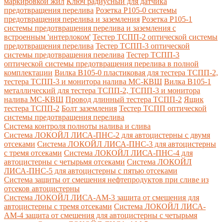
маркировкой жил
Ключ радиусный для датчика
предотвращения перелива
Розетка Р105-0 системы
предотвращения перелива и заземления
Розетка Р105-1
системы предотвращения перелива и заземления с
встроенным 'интерлоком'
Тестер ТСПП-2 оптической системы
предотвращения перелива
Тестер ТСПП-3 оптической
системы предотвращения перелива
Тестер ТСПП-3
оптической системы предотвращения перелива в полной
комплектации
Вилка В105-0 пластиковая для тестера ТСПП-2,
тестера ТСПП-3 и монитора налива МС-КВШ
Вилка В105-1
металлический для тестера ТСПП-2, ТСПП-3 и монитора
налива МС-КВШ
Провод длинный тестера ТСПП-2
Ящик
тестера ТСПП-2
Болт заземления
Тестер ТСПП оптической
системы предотвращения перелива
Cистема контроля полноты налива и слива
Система ЛОКОЙЛ ЛИСА-ПНС-2 для автоцистерны с двумя
отсеками
Система ЛОКОЙЛ ЛИСА-ПНС-3 для автоцистерны
с тремя отсеками
Система ЛОКОЙЛ ЛИСА-ПНС-4 для
автоцистерны с четырьмя отсеками
Система ЛОКОЙЛ
ЛИСА-ПНС-5 для автоцистерны с пятью отсеками
Система защиты от смешения нефтепродуктов при сливе из
отсеков автоцистерны
Система ЛОКОЙЛ ЛИСА-AM-3 защита от смешения для
автоцистерны с тремя отсеками
Система ЛОКОЙЛ ЛИСА-
AM-4 защита от смешения для автоцистерны с четырьмя