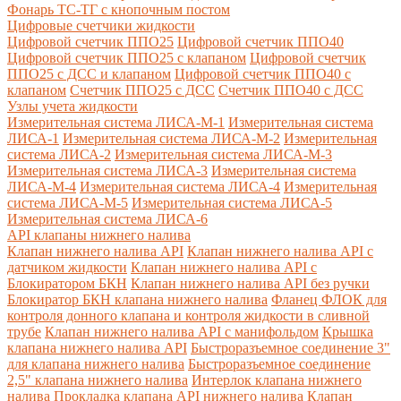
Фонарь ТС-ТГ с кнопочным постом
Цифровые счетчики жидкости
Цифровой счетчик ППО25
Цифровой счетчик ППО40
Цифровой счетчик ППО25 с клапаном
Цифровой счетчик
ППО25 с ДСС и клапаном
Цифровой счетчик ППО40 с
клапаном
Счетчик ППО25 с ДСС
Счетчик ППО40 с ДСС
Узлы учета жидкости
Измерительная система ЛИСА-М-1
Измерительная система
ЛИСА-1
Измерительная система ЛИСА-М-2
Измерительная
система ЛИСА-2
Измерительная система ЛИСА-М-3
Измерительная система ЛИСА-3
Измерительная система
ЛИСА-М-4
Измерительная система ЛИСА-4
Измерительная
система ЛИСА-М-5
Измерительная система ЛИСА-5
Измерительная система ЛИСА-6
API клапаны нижнего налива
Клапан нижнего налива API
Клапан нижнего налива API с
датчиком жидкости
Клапан нижнего налива API с
Блокиратором БКН
Клапан нижнего налива API без ручки
Блокиратор БКН клапана нижнего налива
Фланец ФЛОК для
контроля донного клапана и контроля жидкости в сливной
трубе
Клапан нижнего налива API с манифольдом
Крышка
клапана нижнего налива API
Быстроразъемное соединение 3"
для клапана нижнего налива
Быстроразъемное соединение
2,5" клапана нижнего налива
Интерлок клапана нижнего
налива
Прокладка клапана API нижнего налива
Клапан