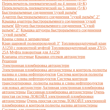
Переключатель пневматический на 4 линии (4+К)
Переключатель пневматический на 5 линии (5+К)
Быстроразъемные соединения 'сухой разъём'
Адаптер быстроразъемного соединения "сухой разъём" 2"
Крышка адаптера быстроразъемного соединения 'сухой
разъем'
Штуцер быстроразъемного соединения "Сухой
разъем" 2"
Крышка штуцера быстрораъемного соединения
"сухой разъём"
Краны слива и заправочные
Кран шаровой полнопроходной 3"
Топливораздаточный кран
A1250 с поворотной муфтой
Топливораздаточный кран ZYQ-
25A
Муфта поворотная для А1250
Клапаны отсечные
Крышки отсеков автоцистерн
Решения
Электронная пломбировка автоцистерн
Электронная пломбировка автоцистерны и контроль полноты
налива и слива нефтепродуктов
Система контроля полноты
налива и слива нефтепродуктов
Система контроля
транспортировки, полноты налива и слива нефтепродуктов
для новых автоцистерн
Активная электронная пломбировка
автоцистерны
Пассивная пломбировка автоцистерны
Очень
простая система ЛОКОЙЛ электронной пломбировки
автоцистерны
Очень простая система ЛОКОЙЛ электронной
пломбировки и контроля полноты налива автоцистерны
Системы для спиртовозов