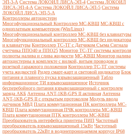
ЭП-3-А
Система ЛОКОЙЛ ЛИСА-ЭП-4
Система ЛОКОЙЛ
ЛИСА-ЭП-4-А
Система ЛОКОЙЛ ЛИСА-ЭП-5
Система
ЛОКОЙЛ ЛИСА-ЭП-5-А
Контроллеры автоцистерн
Многофункциональный Контроллер МС-КВШ
МС-КВШ с
одноплатным компьютером (Win/Linux)
Многофункциональный контроллер МС-КВШ без клавиатуры
Многофункциональный контроллер МС-КВШ без индикатора
и клавиатуры
Контроллер ТС-ТГ с Датчиком Съема Сигнала
счетчика ППО40 и ППО25
Монитор ТС-ТГ системы контроля
полноты налива и слива жидкости
МС-КВШ Монитор налива
автоцистерны в комплекте с вилкой, витым проводом и
розеткой гаражного положения
Контроллер ТС-ТГ системы
учета жидкостей
Ридер смарт-карт и световой индикатор
Блок
питания и плавного пуска взрывозащищенный
Табло
информационное ТИ взрывозащищенное
Источник
бесперебойного питания взрывозащищенный с контролем
заряда АКБ
Антенна ANT-1КВ-GPS II активная
Антенна
ANT-1КВ-GPS II с открытым протоколом
Модуль ввода
датчиков МВД
Плата коммутационная ПК контроллера МС-
КВШ
Плата коммутационная ПЧК контроллера МС-КВШ
Плата коммутационная ПТК контроллера МС-КВШ
Преобразователь интерфейса принтера ПИП
Частотный
преобразователь взрывозащищенный 15кВт
Частотный
преобразователь 22кВт в водонепроницаемом корпусе IP68