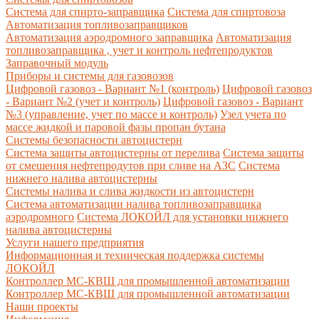
Система для спирто-заправщика
Система для спиртовоза
Автоматизация топливозаправщиков
Автоматизация аэродромного заправщика
Автоматизация
топливозаправщика , учет и контроль нефтепродуктов
Заправочный модуль
Приборы и системы для газовозов
Цифровой газовоз - Вариант №1 (контроль)
Цифровой газовоз
- Вариант №2 (учет и контроль)
Цифровой газовоз - Вариант
№3 (управление, учет по массе и контроль)
Узел учета по
массе жидкой и паровой фазы пропан бутана
Системы безопасности автоцистерн
Система защиты автоцистерны от перелива
Система защиты
от смешения нефтепродутов при сливе на АЗС
Система
нижнего налива автоцистерны
Системы налива и слива жидкости из автоцистерн
Система автоматизации налива топливозаправщика
аэродромного
Система ЛОКОЙЛ для установки нижнего
налива автоцистерны
Услуги нашего предприятия
Информационная и техническая поддержка системы
ЛОКОЙЛ
Контроллер МС-КВШ для промышленной автоматизации
Контроллер МС-КВШ для промышленной автоматизации
Наши проекты