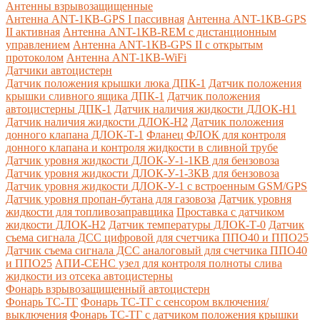
Антенны взрывозащищенные
Антенна ANT-1КВ-GPS I пассивная
Антенна ANT-1КВ-GPS
II активная
Антенна ANT-1КВ-REM c дистанционным
управлением
Антенна ANT-1КВ-GPS II с открытым
протоколом
Антенна ANT-1КВ-WiFi
Датчики автоцистерн
Датчик положения крышки люка ДПК-1
Датчик положения
крышки сливного ящика ДПК-1
Датчик положения
автоцистерны ДПК-1
Датчик наличия жидкости ДЛОК-Н1
Датчик наличия жидкости ДЛОК-Н2
Датчик положения
донного клапана ДЛОК-Т-1
Фланец ФЛОК для контроля
донного клапана и контроля жидкости в сливной трубе
Датчик уровня жидкости ДЛОК-У-1-1КВ для бензовоза
Датчик уровня жидкости ДЛОК-У-1-3КВ для бензовоза
Датчик уровня жидкости ДЛОК-У-1 с встроенным GSM/GPS
Датчик уровня пропан-бутана для газовоза
Датчик уровня
жидкости для топливозаправщика
Проставка с датчиком
жидкости ДЛОК-Н2
Датчик температуры ДЛОК-Т-0
Датчик
съема сигнала ДСС цифровой для счетчика ППО40 и ППО25
Датчик съема сигнала ДСС аналоговый для счетчика ППО40
и ППО25
АПИ-СЕНС узел для контроля полноты слива
жидкости из отсека автоцистерны
Фонарь взрывозащищенный автоцистерн
Фонарь ТС-ТГ
Фонарь ТС-ТГ с сенсором включения/
выключения
Фонарь ТС-ТГ с датчиком положения крышки