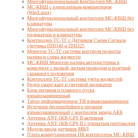
Многофункциональный Контроллер МС-КВШ
МС-КВШ с одноплатным компьютером
(Win/Linux)
Многофункциональный контроллер МС-КВШ без
клавиатуры
Многофункциональный контроллер МС-КВШ без
индикатора и клавиатуры
Контроллер ТС-ТГ с Датчиком Съема Сигнала
счетчика ППО40 и ППО25
Монитор ТС-ТГ системы контроля полноты
налива и слива жидкости
МС-КВШ Монитор налива автоцистерны в
комплекте с вилкой, витым проводом и розеткой
гаражного положения
Контроллер ТС-ТГ системы учета жидкостей
Ридер смарт-карт и световой индикатор
Блок питания и плавного пуска
взрывозащищенный
Табло информационное ТИ взрывозащищенное
Источник бесперебойного питания
взрывозащищенный с контролем заряда АКБ
Антенна ANT-1КВ-GPS II активная
Антенна ANT-1КВ-GPS II с открытым протоколом
Модуль ввода датчиков МВД
Плата коммутационная ПК контроллера МС-КВШ