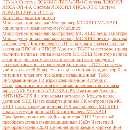
ЭП-3-А
Система ЛОКОЙЛ ЛИСА-ЭП-4
Система ЛОКОЙЛ
ЛИСА-ЭП-4-А
Система ЛОКОЙЛ ЛИСА-ЭП-5
Система
ЛОКОЙЛ ЛИСА-ЭП-5-А
Контроллеры автоцистерн
Многофункциональный Контроллер МС-КВШ
МС-КВШ с
одноплатным компьютером (Win/Linux)
Многофункциональный контроллер МС-КВШ без клавиатуры
Многофункциональный контроллер МС-КВШ без индикатора
и клавиатуры
Контроллер ТС-ТГ с Датчиком Съема Сигнала
счетчика ППО40 и ППО25
Монитор ТС-ТГ системы контроля
полноты налива и слива жидкости
МС-КВШ Монитор налива
автоцистерны в комплекте с вилкой, витым проводом и
розеткой гаражного положения
Контроллер ТС-ТГ системы
учета жидкостей
Ридер смарт-карт и световой индикатор
Блок
питания и плавного пуска взрывозащищенный
Табло
информационное ТИ взрывозащищенное
Источник
бесперебойного питания взрывозащищенный с контролем
заряда АКБ
Антенна ANT-1КВ-GPS II активная
Антенна
ANT-1КВ-GPS II с открытым протоколом
Модуль ввода
датчиков МВД
Плата коммутационная ПК контроллера МС-
КВШ
Плата коммутационная ПЧК контроллера МС-КВШ
Плата коммутационная ПТК контроллера МС-КВШ
Преобразователь интерфейса принтера ПИП
Частотный
преобразователь взрывозащищенный 15кВт
Частотный
преобразователь 22кВт в водонепроницаемом корпусе IP68