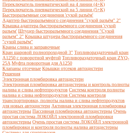
Переключатель пневматический на 4 линии (4+К)
Переключатель пневматический на 5 линии (5+К)
Быстроразъемные соединения 'сухой разъём'
Адаптер быстроразъемного соединения "сухой разъём" 2"
Крышка адаптера быстроразъемного соединения 'сухой
разъем'
Штуцер быстроразъемного соединения "Сухой
разъем" 2"
Крышка штуцера быстрораъемного соединения
"сухой разъём"
Краны слива и заправочные
Кран шаровой полнопроходной 3"
Топливораздаточный кран
A1250 с поворотной муфтой
Топливораздаточный кран ZYQ-
25A
Муфта поворотная для А1250
Клапаны отсечные
Крышки отсеков автоцистерн
Решения
Электронная пломбировка автоцистерн
Электронная пломбировка автоцистерны и контроль полноты
налива и слива нефтепродуктов
Система контроля полноты
налива и слива нефтепродуктов
Система контроля
транспортировки, полноты налива и слива нефтепродуктов
для новых автоцистерн
Активная электронная пломбировка
автоцистерны
Пассивная пломбировка автоцистерны
Очень
простая система ЛОКОЙЛ электронной пломбировки
автоцистерны
Очень простая система ЛОКОЙЛ электронной
пломбировки и контроля полноты налива автоцистерны
Системы для спиртовозов