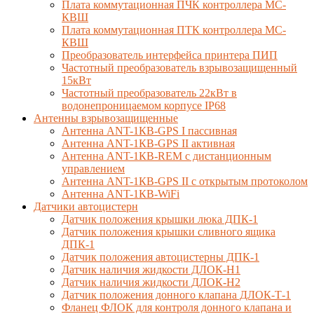
Плата коммутационная ПЧК контроллера МС-
КВШ
Плата коммутационная ПТК контроллера МС-
КВШ
Преобразователь интерфейса принтера ПИП
Частотный преобразователь взрывозащищенный
15кВт
Частотный преобразователь 22кВт в
водонепроницаемом корпусе IP68
Антенны взрывозащищенные
Антенна ANT-1КВ-GPS I пассивная
Антенна ANT-1КВ-GPS II активная
Антенна ANT-1КВ-REM c дистанционным
управлением
Антенна ANT-1КВ-GPS II с открытым протоколом
Антенна ANT-1КВ-WiFi
Датчики автоцистерн
Датчик положения крышки люка ДПК-1
Датчик положения крышки сливного ящика
ДПК-1
Датчик положения автоцистерны ДПК-1
Датчик наличия жидкости ДЛОК-Н1
Датчик наличия жидкости ДЛОК-Н2
Датчик положения донного клапана ДЛОК-Т-1
Фланец ФЛОК для контроля донного клапана и