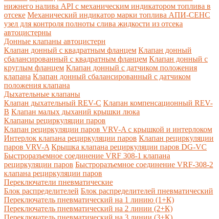
нижнего налива API с механическим индикатором топлива в
отсеке
Механический индикатор марки топлива
АПИ-СЕНС
узел для контроля полноты слива жидкости из отсека
автоцистерны
Донные клапаны автоцистерн
Клапан донный с квадратным фланцем
Клапан донный
сбалансированный с квадратным фланцем
Клапан донный с
круглым фланцем
Клапан донный с датчиком положения
клапана
Клапан донный сбалансированный с датчиком
положения клапана
Дыхательные клапаны
Клапан дыхательный REV-C
Клапан компенсационный REV-
B
Клапан малых дыханий крышки люка
Клапаны рециркуляции паров
Клапан рециркуляции паров VRV-A с крышкой и интерлоком
Интерлок клапана рециркуляции паров
Клапан рециркуляции
паров VRV-A
Крышка клапана рециркуляции паров DG-VC
Быстроразъемное соединение VRF 308-1 клапана
рециркуляции паров
Быстроразъемное соединение VRF-308-2
клапана рециркуляции паров
Переключатели пневматические
Блок распределителей
Блок распределителей пневматический
Переключатель пневматический на 1 линию (1+К)
Переключатель пневматический на 2 линии (2+К)
Переключатель пневматический на 3 линии (3+К)