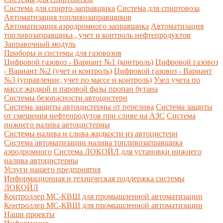
Система для спирто-заправщика
Система для спиртовоза
Автоматизация топливозаправщиков
Автоматизация аэродромного заправщика
Автоматизация
топливозаправщика , учет и контроль нефтепродуктов
Заправочный модуль
Приборы и системы для газовозов
Цифровой газовоз - Вариант №1 (контроль)
Цифровой газовоз
- Вариант №2 (учет и контроль)
Цифровой газовоз - Вариант
№3 (управление, учет по массе и контроль)
Узел учета по
массе жидкой и паровой фазы пропан бутана
Системы безопасности автоцистерн
Система защиты автоцистерны от перелива
Система защиты
от смешения нефтепродутов при сливе на АЗС
Система
нижнего налива автоцистерны
Системы налива и слива жидкости из автоцистерн
Система автоматизации налива топливозаправщика
аэродромного
Система ЛОКОЙЛ для установки нижнего
налива автоцистерны
Услуги нашего предприятия
Информационная и техническая поддержка системы
ЛОКОЙЛ
Контроллер МС-КВШ для промышленной автоматизации
Контроллер МС-КВШ для промышленной автоматизации
Наши проекты