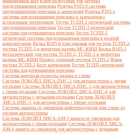
маркировкой жил
Ключ радиусный для датчика
предотвращения перелива
Розетка Р105-0 системы
предотвращения перелива и заземления
Розетка Р105-1
системы предотвращения перелива и заземления с
встроенным 'интерлоком'
Тестер ТСПП-2 оптической системы
предотвращения перелива
Тестер ТСПП-3 оптической
системы предотвращения перелива
Тестер ТСПП-3
оптической системы предотвращения перелива в полной
комплектации
Вилка В105-0 пластиковая для тестера ТСПП-2,
тестера ТСПП-3 и монитора налива МС-КВШ
Вилка В105-1
металлический для тестера ТСПП-2, ТСПП-3 и монитора
налива МС-КВШ
Провод длинный тестера ТСПП-2
Ящик
тестера ТСПП-2
Болт заземления
Тестер ТСПП оптической
системы предотвращения перелива
Cистема контроля полноты налива и слива
Система ЛОКОЙЛ ЛИСА-ПНС-2 для автоцистерны с двумя
отсеками
Система ЛОКОЙЛ ЛИСА-ПНС-3 для автоцистерны
с тремя отсеками
Система ЛОКОЙЛ ЛИСА-ПНС-4 для
автоцистерны с четырьмя отсеками
Система ЛОКОЙЛ
ЛИСА-ПНС-5 для автоцистерны с пятью отсеками
Система защиты от смешения нефтепродуктов при сливе из
отсеков автоцистерны
Система ЛОКОЙЛ ЛИСА-AM-3 защита от смешения для
автоцистерны с тремя отсеками
Система ЛОКОЙЛ ЛИСА-
AM-4 защита от смешения для автоцистерны с четырьмя