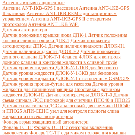
Антенны взрывозащищенные
Антенна ANT-1КВ-GPS I пассивная
Антенна ANT-1КВ-GPS
II активная
Антенна ANT-1КВ-REM c дистанционным
управлением
Антенна ANT-1КВ-GPS II с открытым
протоколом
Антенна ANT-1КВ-WiFi
Датчики автоцистерн
Датчик положения крышки люка ДПК-1
Датчик положения
крышки сливного ящика ДПК-1
Датчик положения
автоцистерны ДПК-1
Датчик наличия жидкости ДЛОК-Н1
Датчик наличия жидкости ДЛОК-Н2
Датчик положения
донного клапана ДЛОК-Т-1
Фланец ФЛОК для контроля
донного клапана и контроля жидкости в сливной трубе
Датчик уровня жидкости ДЛОК-У-1-1КВ для бензовоза
Датчик уровня жидкости ДЛОК-У-1-3КВ для бензовоза
Датчик уровня жидкости ДЛОК-У-1 с встроенным GSM/GPS
Датчик уровня пропан-бутана для газовоза
Датчик уровня
жидкости для топливозаправщика
Проставка с датчиком
жидкости ДЛОК-Н2
Датчик температуры ДЛОК-Т-0
Датчик
съема сигнала ДСС цифровой для счетчика ППО40 и ППО25
Датчик съема сигнала ДСС аналоговый для счетчика ППО40
и ППО25
АПИ-СЕНС узел для контроля полноты слива
жидкости из отсека автоцистерны
Фонарь взрывозащищенный автоцистерн
Фонарь ТС-ТГ
Фонарь ТС-ТГ с сенсором включения/
выключения
Фонарь ТС-ТГ с датчиком положения крышки