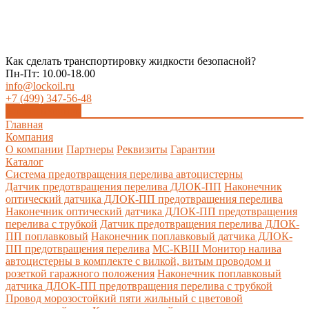
Как сделать транспортировку жидкости безопасной?
Пн-Пт: 10.00-18.00
info@lockoil.ru
+7 (499) 347-56-48
Заказать звонок
Главная
Компания
О компании
Партнеры
Реквизиты
Гарантии
Каталог
Система предотвращения перелива автоцистерны
Датчик предотвращения перелива ДЛОК-ПП
Наконечник
оптический датчика ДЛОК-ПП предотвращения перелива
Наконечник оптический датчика ДЛОК-ПП предотвращения
перелива с трубкой
Датчик предотвращения перелива ДЛОК-
ПП поплавковый
Наконечник поплавковый датчика ДЛОК-
ПП предотвращения перелива
МС-КВШ Монитор налива
автоцистерны в комплекте с вилкой, витым проводом и
розеткой гаражного положения
Наконечник поплавковый
датчика ДЛОК-ПП предотвращения перелива с трубкой
Провод морозостойкий пяти жильный с цветовой