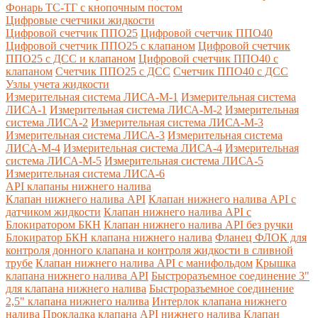
Фонарь ТС-ТГ с кнопочным постом
Цифровые счетчики жидкости
Цифровой счетчик ППО25
Цифровой счетчик ППО40
Цифровой счетчик ППО25 с клапаном
Цифровой счетчик
ППО25 с ДСС и клапаном
Цифровой счетчик ППО40 с
клапаном
Счетчик ППО25 с ДСС
Счетчик ППО40 с ДСС
Узлы учета жидкости
Измерительная система ЛИСА-М-1
Измерительная система
ЛИСА-1
Измерительная система ЛИСА-М-2
Измерительная
система ЛИСА-2
Измерительная система ЛИСА-М-3
Измерительная система ЛИСА-3
Измерительная система
ЛИСА-М-4
Измерительная система ЛИСА-4
Измерительная
система ЛИСА-М-5
Измерительная система ЛИСА-5
Измерительная система ЛИСА-6
API клапаны нижнего налива
Клапан нижнего налива API
Клапан нижнего налива API с
датчиком жидкости
Клапан нижнего налива API с
Блокиратором БКН
Клапан нижнего налива API без ручки
Блокиратор БКН клапана нижнего налива
Фланец ФЛОК для
контроля донного клапана и контроля жидкости в сливной
трубе
Клапан нижнего налива API с манифольдом
Крышка
клапана нижнего налива API
Быстроразъемное соединение 3"
для клапана нижнего налива
Быстроразъемное соединение
2,5" клапана нижнего налива
Интерлок клапана нижнего
налива
Прокладка клапана API нижнего налива
Клапан