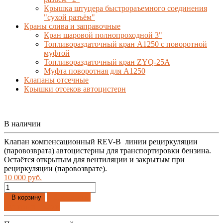
Крышка штуцера быстрораъемного соединения
"сухой разъём"
Краны слива и заправочные
Кран шаровой полнопроходной 3"
Топливораздаточный кран A1250 с поворотной
муфтой
Топливораздаточный кран ZYQ-25A
Муфта поворотная для А1250
Клапаны отсечные
Крышки отсеков автоцистерн
В наличии
Клапан компенсационный REV-B линии рециркуляции
(паровозврата) автоцистерны для транспортировки бензина.
Остаётся открытым для вентиляции и закрытым при
рециркуляции (паровозврате).
10 000 руб.
Добавлено
В корзину
Купить в 1 клик