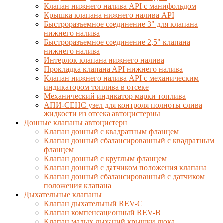
Клапан нижнего налива API с манифольдом
Крышка клапана нижнего налива API
Быстроразъемное соединение 3" для клапана
нижнего налива
Быстроразъемное соединение 2,5" клапана
нижнего налива
Интерлок клапана нижнего налива
Прокладка клапана API нижнего налива
Клапан нижнего налива API с механическим
индикатором топлива в отсеке
Механический индикатор марки топлива
АПИ-СЕНС узел для контроля полноты слива
жидкости из отсека автоцистерны
Донные клапаны автоцистерн
Клапан донный с квадратным фланцем
Клапан донный сбалансированный с квадратным
фланцем
Клапан донный с круглым фланцем
Клапан донный с датчиком положения клапана
Клапан донный сбалансированный с датчиком
положения клапана
Дыхательные клапаны
Клапан дыхательный REV-C
Клапан компенсационный REV-B
Клапан малых дыханий крышки люка