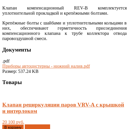
Клапан компенсационный REV-B комплектуется
уплотнительной прокладкой и крепёжными болтами.
Крепёжные болты
с
шайбами и уплотнительными кольцами
в
них, обеспечивают герметичность присоединения
компенсационного клапана к трубе коллектора отвода
паровоздушной смеси.
Документы
.pdf
Приборы автоцистерны - нижний налив.pdf
Размер: 537.24 KB
Товары
Клапан рециркуляции паров VRV-A с крышкой
и интерлоком
20 100 руб.
Добавлено
В корзину