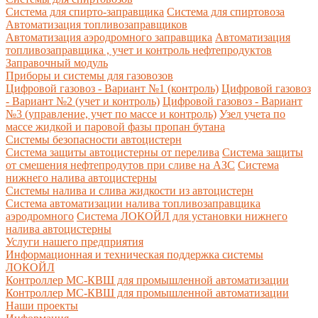
Система для спирто-заправщика
Система для спиртовоза
Автоматизация топливозаправщиков
Автоматизация аэродромного заправщика
Автоматизация
топливозаправщика , учет и контроль нефтепродуктов
Заправочный модуль
Приборы и системы для газовозов
Цифровой газовоз - Вариант №1 (контроль)
Цифровой газовоз
- Вариант №2 (учет и контроль)
Цифровой газовоз - Вариант
№3 (управление, учет по массе и контроль)
Узел учета по
массе жидкой и паровой фазы пропан бутана
Системы безопасности автоцистерн
Система защиты автоцистерны от перелива
Система защиты
от смешения нефтепродутов при сливе на АЗС
Система
нижнего налива автоцистерны
Системы налива и слива жидкости из автоцистерн
Система автоматизации налива топливозаправщика
аэродромного
Система ЛОКОЙЛ для установки нижнего
налива автоцистерны
Услуги нашего предприятия
Информационная и техническая поддержка системы
ЛОКОЙЛ
Контроллер МС-КВШ для промышленной автоматизации
Контроллер МС-КВШ для промышленной автоматизации
Наши проекты