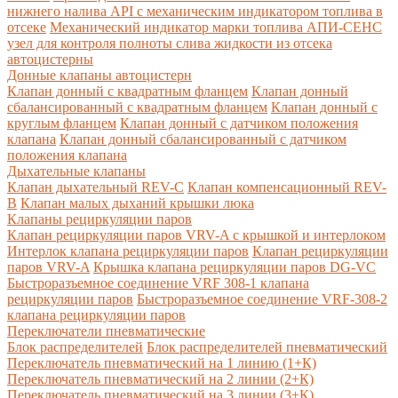
нижнего налива API с механическим индикатором топлива в
отсеке
Механический индикатор марки топлива
АПИ-СЕНС
узел для контроля полноты слива жидкости из отсека
автоцистерны
Донные клапаны автоцистерн
Клапан донный с квадратным фланцем
Клапан донный
сбалансированный с квадратным фланцем
Клапан донный с
круглым фланцем
Клапан донный с датчиком положения
клапана
Клапан донный сбалансированный с датчиком
положения клапана
Дыхательные клапаны
Клапан дыхательный REV-C
Клапан компенсационный REV-
B
Клапан малых дыханий крышки люка
Клапаны рециркуляции паров
Клапан рециркуляции паров VRV-A с крышкой и интерлоком
Интерлок клапана рециркуляции паров
Клапан рециркуляции
паров VRV-A
Крышка клапана рециркуляции паров DG-VC
Быстроразъемное соединение VRF 308-1 клапана
рециркуляции паров
Быстроразъемное соединение VRF-308-2
клапана рециркуляции паров
Переключатели пневматические
Блок распределителей
Блок распределителей пневматический
Переключатель пневматический на 1 линию (1+К)
Переключатель пневматический на 2 линии (2+К)
Переключатель пневматический на 3 линии (3+К)