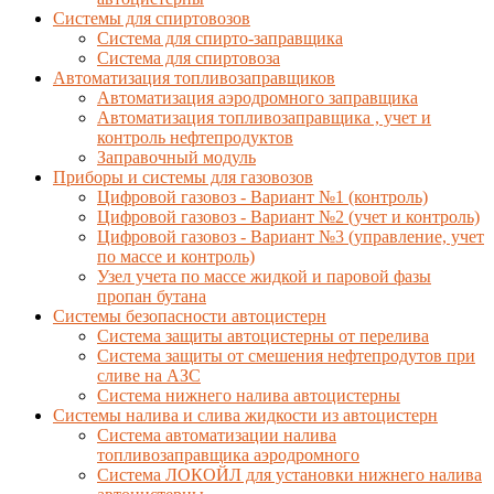
Системы для спиртовозов
Система для спирто-заправщика
Система для спиртовоза
Автоматизация топливозаправщиков
Автоматизация аэродромного заправщика
Автоматизация топливозаправщика , учет и
контроль нефтепродуктов
Заправочный модуль
Приборы и системы для газовозов
Цифровой газовоз - Вариант №1 (контроль)
Цифровой газовоз - Вариант №2 (учет и контроль)
Цифровой газовоз - Вариант №3 (управление, учет
по массе и контроль)
Узел учета по массе жидкой и паровой фазы
пропан бутана
Системы безопасности автоцистерн
Система защиты автоцистерны от перелива
Система защиты от смешения нефтепродутов при
сливе на АЗС
Система нижнего налива автоцистерны
Системы налива и слива жидкости из автоцистерн
Система автоматизации налива
топливозаправщика аэродромного
Система ЛОКОЙЛ для установки нижнего налива