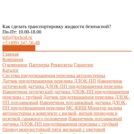
Как сделать транспортировку жидкости безопасной?
Пн-Пт: 10.00-18.00
info@lockoil.ru
+7 (499) 347-56-48
Заказать звонок
Главная
Компания
О компании
Партнеры
Реквизиты
Гарантии
Каталог
Система предотвращения перелива автоцистерны
Датчик предотвращения перелива ДЛОК-ПП
Наконечник
оптический датчика ДЛОК-ПП предотвращения перелива
Наконечник оптический датчика ДЛОК-ПП предотвращения
перелива с трубкой
Датчик предотвращения перелива ДЛОК-
ПП поплавковый
Наконечник поплавковый датчика ДЛОК-
ПП предотвращения перелива
МС-КВШ Монитор налива
автоцистерны в комплекте с вилкой, витым проводом и
розеткой гаражного положения
Наконечник поплавковый
датчика ДЛОК-ПП предотвращения перелива с трубкой
Провод морозостойкий пяти жильный с цветовой