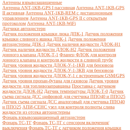
Антенны взрывозащищенные
Антенна ANT-1КВ-GPS I пассивная
Антенна ANT-1КВ-GPS
II активная
Антенна ANT-1КВ-REM c дистанционным
управлением
Антенна ANT-1КВ-GPS II с открытым
протоколом
Антенна ANT-1КВ-WiFi
Датчики автоцистерн
Датчик положения крышки люка ДПК-1
Датчик положения
крышки сливного ящика ДПК-1
Датчик положения
автоцистерны ДПК-1
Датчик наличия жидкости ДЛОК-Н1
Датчик наличия жидкости ДЛОК-Н2
Датчик положения
донного клапана ДЛОК-Т-1
Фланец ФЛОК для контроля
донного клапана и контроля жидкости в сливной трубе
Датчик уровня жидкости ДЛОК-У-1-1КВ для бензовоза
Датчик уровня жидкости ДЛОК-У-1-3КВ для бензовоза
Датчик уровня жидкости ДЛОК-У-1 с встроенным GSM/GPS
Датчик уровня пропан-бутана для газовоза
Датчик уровня
жидкости для топливозаправщика
Проставка с датчиком
жидкости ДЛОК-Н2
Датчик температуры ДЛОК-Т-0
Датчик
съема сигнала ДСС цифровой для счетчика ППО40 и ППО25
Датчик съема сигнала ДСС аналоговый для счетчика ППО40
и ППО25
АПИ-СЕНС узел для контроля полноты слива
жидкости из отсека автоцистерны
Фонарь взрывозащищенный автоцистерн
Фонарь ТС-ТГ
Фонарь ТС-ТГ с сенсором включения/
выключения
Фонарь ТС-ТГ с датчиком положения крышки