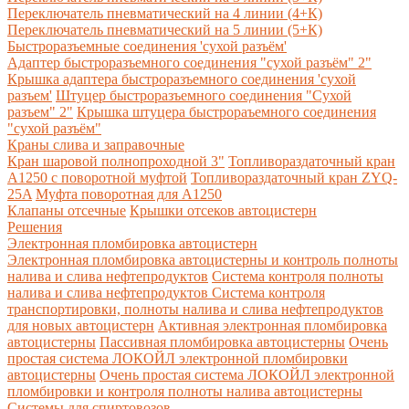
Переключатель пневматический на 4 линии (4+К)
Переключатель пневматический на 5 линии (5+К)
Быстроразъемные соединения 'сухой разъём'
Адаптер быстроразъемного соединения "сухой разъём" 2"
Крышка адаптера быстроразъемного соединения 'сухой
разъем'
Штуцер быстроразъемного соединения "Сухой
разъем" 2"
Крышка штуцера быстрораъемного соединения
"сухой разъём"
Краны слива и заправочные
Кран шаровой полнопроходной 3"
Топливораздаточный кран
A1250 с поворотной муфтой
Топливораздаточный кран ZYQ-
25A
Муфта поворотная для А1250
Клапаны отсечные
Крышки отсеков автоцистерн
Решения
Электронная пломбировка автоцистерн
Электронная пломбировка автоцистерны и контроль полноты
налива и слива нефтепродуктов
Система контроля полноты
налива и слива нефтепродуктов
Система контроля
транспортировки, полноты налива и слива нефтепродуктов
для новых автоцистерн
Активная электронная пломбировка
автоцистерны
Пассивная пломбировка автоцистерны
Очень
простая система ЛОКОЙЛ электронной пломбировки
автоцистерны
Очень простая система ЛОКОЙЛ электронной
пломбировки и контроля полноты налива автоцистерны
Системы для спиртовозов