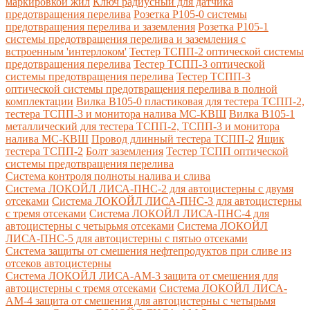
маркировкой жил
Ключ радиусный для датчика
предотвращения перелива
Розетка Р105-0 системы
предотвращения перелива и заземления
Розетка Р105-1
системы предотвращения перелива и заземления с
встроенным 'интерлоком'
Тестер ТСПП-2 оптической системы
предотвращения перелива
Тестер ТСПП-3 оптической
системы предотвращения перелива
Тестер ТСПП-3
оптической системы предотвращения перелива в полной
комплектации
Вилка В105-0 пластиковая для тестера ТСПП-2,
тестера ТСПП-3 и монитора налива МС-КВШ
Вилка В105-1
металлический для тестера ТСПП-2, ТСПП-3 и монитора
налива МС-КВШ
Провод длинный тестера ТСПП-2
Ящик
тестера ТСПП-2
Болт заземления
Тестер ТСПП оптической
системы предотвращения перелива
Cистема контроля полноты налива и слива
Система ЛОКОЙЛ ЛИСА-ПНС-2 для автоцистерны с двумя
отсеками
Система ЛОКОЙЛ ЛИСА-ПНС-3 для автоцистерны
с тремя отсеками
Система ЛОКОЙЛ ЛИСА-ПНС-4 для
автоцистерны с четырьмя отсеками
Система ЛОКОЙЛ
ЛИСА-ПНС-5 для автоцистерны с пятью отсеками
Система защиты от смешения нефтепродуктов при сливе из
отсеков автоцистерны
Система ЛОКОЙЛ ЛИСА-AM-3 защита от смешения для
автоцистерны с тремя отсеками
Система ЛОКОЙЛ ЛИСА-
AM-4 защита от смешения для автоцистерны с четырьмя