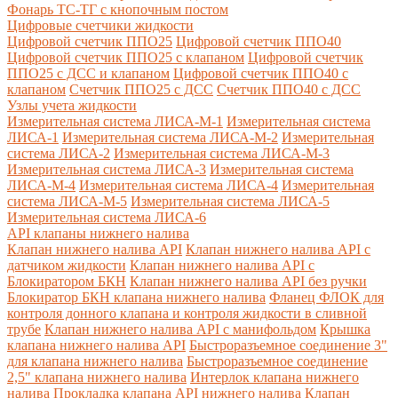
Фонарь ТС-ТГ с кнопочным постом
Цифровые счетчики жидкости
Цифровой счетчик ППО25
Цифровой счетчик ППО40
Цифровой счетчик ППО25 с клапаном
Цифровой счетчик
ППО25 с ДСС и клапаном
Цифровой счетчик ППО40 с
клапаном
Счетчик ППО25 с ДСС
Счетчик ППО40 с ДСС
Узлы учета жидкости
Измерительная система ЛИСА-М-1
Измерительная система
ЛИСА-1
Измерительная система ЛИСА-М-2
Измерительная
система ЛИСА-2
Измерительная система ЛИСА-М-3
Измерительная система ЛИСА-3
Измерительная система
ЛИСА-М-4
Измерительная система ЛИСА-4
Измерительная
система ЛИСА-М-5
Измерительная система ЛИСА-5
Измерительная система ЛИСА-6
API клапаны нижнего налива
Клапан нижнего налива API
Клапан нижнего налива API с
датчиком жидкости
Клапан нижнего налива API с
Блокиратором БКН
Клапан нижнего налива API без ручки
Блокиратор БКН клапана нижнего налива
Фланец ФЛОК для
контроля донного клапана и контроля жидкости в сливной
трубе
Клапан нижнего налива API с манифольдом
Крышка
клапана нижнего налива API
Быстроразъемное соединение 3"
для клапана нижнего налива
Быстроразъемное соединение
2,5" клапана нижнего налива
Интерлок клапана нижнего
налива
Прокладка клапана API нижнего налива
Клапан