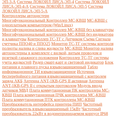
ЭП-3-А
Система ЛОКОЙЛ ЛИСА-ЭП-4
Система ЛОКОЙЛ
ЛИСА-ЭП-4-А
Система ЛОКОЙЛ ЛИСА-ЭП-5
Система
ЛОКОЙЛ ЛИСА-ЭП-5-А
Контроллеры автоцистерн
Многофункциональный Контроллер МС-КВШ
МС-КВШ с
одноплатным компьютером (Win/Linux)
Многофункциональный контроллер МС-КВШ без клавиатуры
Многофункциональный контроллер МС-КВШ без индикатора
и клавиатуры
Контроллер ТС-ТГ с Датчиком Съема Сигнала
счетчика ППО40 и ППО25
Монитор ТС-ТГ системы контроля
полноты налива и слива жидкости
МС-КВШ Монитор налива
автоцистерны в комплекте с вилкой, витым проводом и
розеткой гаражного положения
Контроллер ТС-ТГ системы
учета жидкостей
Ридер смарт-карт и световой индикатор
Блок
питания и плавного пуска взрывозащищенный
Табло
информационное ТИ взрывозащищенное
Источник
бесперебойного питания взрывозащищенный с контролем
заряда АКБ
Антенна ANT-1КВ-GPS II активная
Антенна
ANT-1КВ-GPS II с открытым протоколом
Модуль ввода
датчиков МВД
Плата коммутационная ПК контроллера МС-
КВШ
Плата коммутационная ПЧК контроллера МС-КВШ
Плата коммутационная ПТК контроллера МС-КВШ
Преобразователь интерфейса принтера ПИП
Частотный
преобразователь взрывозащищенный 15кВт
Частотный
преобразователь 22кВт в водонепроницаемом корпусе IP68