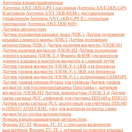
Антенны взрывозащищенные
Антенна ANT-1КВ-GPS I пассивная
Антенна ANT-1КВ-GPS
II активная
Антенна ANT-1КВ-REM c дистанционным
управлением
Антенна ANT-1КВ-GPS II с открытым
протоколом
Антенна ANT-1КВ-WiFi
Датчики автоцистерн
Датчик положения крышки люка ДПК-1
Датчик положения
крышки сливного ящика ДПК-1
Датчик положения
автоцистерны ДПК-1
Датчик наличия жидкости ДЛОК-Н1
Датчик наличия жидкости ДЛОК-Н2
Датчик положения
донного клапана ДЛОК-Т-1
Фланец ФЛОК для контроля
донного клапана и контроля жидкости в сливной трубе
Датчик уровня жидкости ДЛОК-У-1-1КВ для бензовоза
Датчик уровня жидкости ДЛОК-У-1-3КВ для бензовоза
Датчик уровня жидкости ДЛОК-У-1 с встроенным GSM/GPS
Датчик уровня пропан-бутана для газовоза
Датчик уровня
жидкости для топливозаправщика
Проставка с датчиком
жидкости ДЛОК-Н2
Датчик температуры ДЛОК-Т-0
Датчик
съема сигнала ДСС цифровой для счетчика ППО40 и ППО25
Датчик съема сигнала ДСС аналоговый для счетчика ППО40
и ППО25
АПИ-СЕНС узел для контроля полноты слива
жидкости из отсека автоцистерны
Фонарь взрывозащищенный автоцистерн
Фонарь ТС-ТГ
Фонарь ТС-ТГ с сенсором включения/
выключения
Фонарь ТС-ТГ с датчиком положения крышки