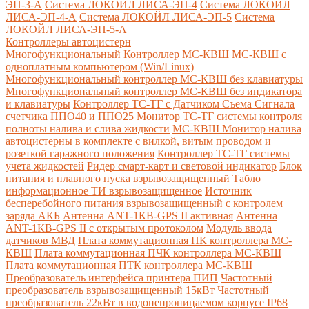
ЭП-3-А
Система ЛОКОЙЛ ЛИСА-ЭП-4
Система ЛОКОЙЛ
ЛИСА-ЭП-4-А
Система ЛОКОЙЛ ЛИСА-ЭП-5
Система
ЛОКОЙЛ ЛИСА-ЭП-5-А
Контроллеры автоцистерн
Многофункциональный Контроллер МС-КВШ
МС-КВШ с
одноплатным компьютером (Win/Linux)
Многофункциональный контроллер МС-КВШ без клавиатуры
Многофункциональный контроллер МС-КВШ без индикатора
и клавиатуры
Контроллер ТС-ТГ с Датчиком Съема Сигнала
счетчика ППО40 и ППО25
Монитор ТС-ТГ системы контроля
полноты налива и слива жидкости
МС-КВШ Монитор налива
автоцистерны в комплекте с вилкой, витым проводом и
розеткой гаражного положения
Контроллер ТС-ТГ системы
учета жидкостей
Ридер смарт-карт и световой индикатор
Блок
питания и плавного пуска взрывозащищенный
Табло
информационное ТИ взрывозащищенное
Источник
бесперебойного питания взрывозащищенный с контролем
заряда АКБ
Антенна ANT-1КВ-GPS II активная
Антенна
ANT-1КВ-GPS II с открытым протоколом
Модуль ввода
датчиков МВД
Плата коммутационная ПК контроллера МС-
КВШ
Плата коммутационная ПЧК контроллера МС-КВШ
Плата коммутационная ПТК контроллера МС-КВШ
Преобразователь интерфейса принтера ПИП
Частотный
преобразователь взрывозащищенный 15кВт
Частотный
преобразователь 22кВт в водонепроницаемом корпусе IP68