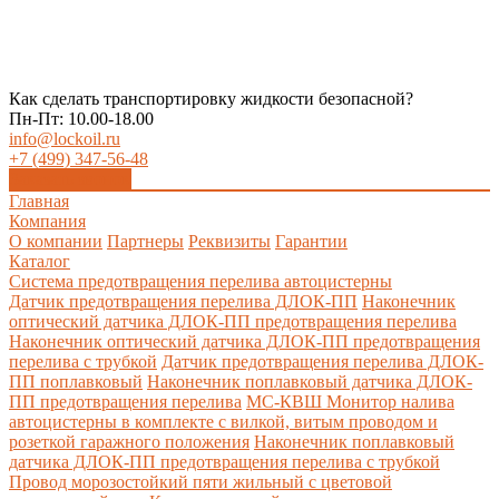
Как сделать транспортировку жидкости безопасной?
Пн-Пт: 10.00-18.00
info@lockoil.ru
+7 (499) 347-56-48
Заказать звонок
Главная
Компания
О компании
Партнеры
Реквизиты
Гарантии
Каталог
Система предотвращения перелива автоцистерны
Датчик предотвращения перелива ДЛОК-ПП
Наконечник
оптический датчика ДЛОК-ПП предотвращения перелива
Наконечник оптический датчика ДЛОК-ПП предотвращения
перелива с трубкой
Датчик предотвращения перелива ДЛОК-
ПП поплавковый
Наконечник поплавковый датчика ДЛОК-
ПП предотвращения перелива
МС-КВШ Монитор налива
автоцистерны в комплекте с вилкой, витым проводом и
розеткой гаражного положения
Наконечник поплавковый
датчика ДЛОК-ПП предотвращения перелива с трубкой
Провод морозостойкий пяти жильный с цветовой