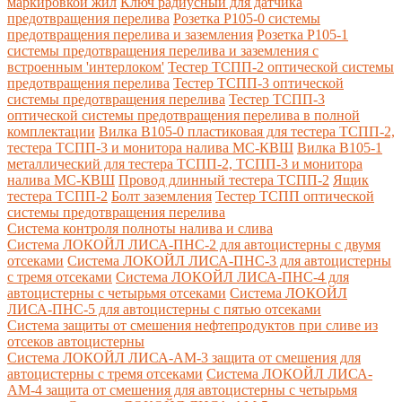
маркировкой жил
Ключ радиусный для датчика
предотвращения перелива
Розетка Р105-0 системы
предотвращения перелива и заземления
Розетка Р105-1
системы предотвращения перелива и заземления с
встроенным 'интерлоком'
Тестер ТСПП-2 оптической системы
предотвращения перелива
Тестер ТСПП-3 оптической
системы предотвращения перелива
Тестер ТСПП-3
оптической системы предотвращения перелива в полной
комплектации
Вилка В105-0 пластиковая для тестера ТСПП-2,
тестера ТСПП-3 и монитора налива МС-КВШ
Вилка В105-1
металлический для тестера ТСПП-2, ТСПП-3 и монитора
налива МС-КВШ
Провод длинный тестера ТСПП-2
Ящик
тестера ТСПП-2
Болт заземления
Тестер ТСПП оптической
системы предотвращения перелива
Cистема контроля полноты налива и слива
Система ЛОКОЙЛ ЛИСА-ПНС-2 для автоцистерны с двумя
отсеками
Система ЛОКОЙЛ ЛИСА-ПНС-3 для автоцистерны
с тремя отсеками
Система ЛОКОЙЛ ЛИСА-ПНС-4 для
автоцистерны с четырьмя отсеками
Система ЛОКОЙЛ
ЛИСА-ПНС-5 для автоцистерны с пятью отсеками
Система защиты от смешения нефтепродуктов при сливе из
отсеков автоцистерны
Система ЛОКОЙЛ ЛИСА-AM-3 защита от смешения для
автоцистерны с тремя отсеками
Система ЛОКОЙЛ ЛИСА-
AM-4 защита от смешения для автоцистерны с четырьмя