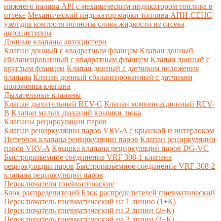
нижнего налива API с механическим индикатором топлива в
отсеке
Механический индикатор марки топлива
АПИ-СЕНС
узел для контроля полноты слива жидкости из отсека
автоцистерны
Донные клапаны автоцистерн
Клапан донный с квадратным фланцем
Клапан донный
сбалансированный с квадратным фланцем
Клапан донный с
круглым фланцем
Клапан донный с датчиком положения
клапана
Клапан донный сбалансированный с датчиком
положения клапана
Дыхательные клапаны
Клапан дыхательный REV-C
Клапан компенсационный REV-
B
Клапан малых дыханий крышки люка
Клапаны рециркуляции паров
Клапан рециркуляции паров VRV-A с крышкой и интерлоком
Интерлок клапана рециркуляции паров
Клапан рециркуляции
паров VRV-A
Крышка клапана рециркуляции паров DG-VC
Быстроразъемное соединение VRF 308-1 клапана
рециркуляции паров
Быстроразъемное соединение VRF-308-2
клапана рециркуляции паров
Переключатели пневматические
Блок распределителей
Блок распределителей пневматический
Переключатель пневматический на 1 линию (1+К)
Переключатель пневматический на 2 линии (2+К)
Переключатель пневматический на 3 линии (3+К)