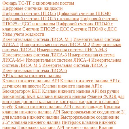
Фонарь ТС-ТГ с кнопочным постом
Цифровые счетчики жидкости
Цифровой счетчик ППО25
Цифровой счетчик ППО40
Цифровой счетчик ППО25 с клапаном
Цифровой счетчик
ППО25 с ДСС и клапаном
Цифровой счетчик ППО40 с
клапаном
Счетчик ППО25 с ДСС
Счетчик ППО40 с ДСС
Узлы учета жидкости
Измерительная система ЛИСА-М-1
Измерительная система
ЛИСА-1
Измерительная система ЛИСА-М-2
Измерительная
система ЛИСА-2
Измерительная система ЛИСА-М-3
Измерительная система ЛИСА-3
Измерительная система
ЛИСА-М-4
Измерительная система ЛИСА-4
Измерительная
система ЛИСА-М-5
Измерительная система ЛИСА-5
Измерительная система ЛИСА-6
API клапаны нижнего налива
Клапан нижнего налива API
Клапан нижнего налива API с
датчиком жидкости
Клапан нижнего налива API с
Блокиратором БКН
Клапан нижнего налива API без ручки
Блокиратор БКН клапана нижнего налива
Фланец ФЛОК для
контроля донного клапана и контроля жидкости в сливной
трубе
Клапан нижнего налива API с манифольдом
Крышка
клапана нижнего налива API
Быстроразъемное соединение 3"
для клапана нижнего налива
Быстроразъемное соединение
2,5" клапана нижнего налива
Интерлок клапана нижнего
налива
Прокладка клапана API нижнего налива
Клапан