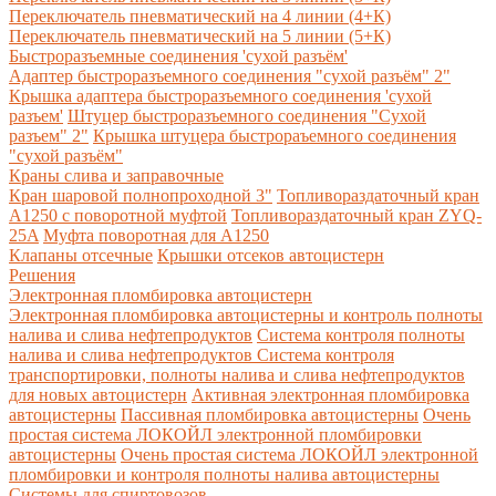
Переключатель пневматический на 4 линии (4+К)
Переключатель пневматический на 5 линии (5+К)
Быстроразъемные соединения 'сухой разъём'
Адаптер быстроразъемного соединения "сухой разъём" 2"
Крышка адаптера быстроразъемного соединения 'сухой
разъем'
Штуцер быстроразъемного соединения "Сухой
разъем" 2"
Крышка штуцера быстрораъемного соединения
"сухой разъём"
Краны слива и заправочные
Кран шаровой полнопроходной 3"
Топливораздаточный кран
A1250 с поворотной муфтой
Топливораздаточный кран ZYQ-
25A
Муфта поворотная для А1250
Клапаны отсечные
Крышки отсеков автоцистерн
Решения
Электронная пломбировка автоцистерн
Электронная пломбировка автоцистерны и контроль полноты
налива и слива нефтепродуктов
Система контроля полноты
налива и слива нефтепродуктов
Система контроля
транспортировки, полноты налива и слива нефтепродуктов
для новых автоцистерн
Активная электронная пломбировка
автоцистерны
Пассивная пломбировка автоцистерны
Очень
простая система ЛОКОЙЛ электронной пломбировки
автоцистерны
Очень простая система ЛОКОЙЛ электронной
пломбировки и контроля полноты налива автоцистерны
Системы для спиртовозов