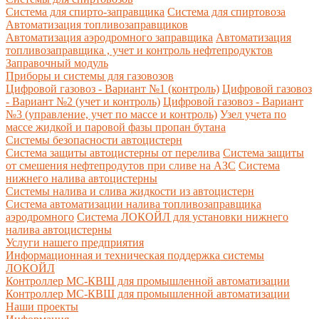
Система для спирто-заправщика
Система для спиртовоза
Автоматизация топливозаправщиков
Автоматизация аэродромного заправщика
Автоматизация
топливозаправщика , учет и контроль нефтепродуктов
Заправочный модуль
Приборы и системы для газовозов
Цифровой газовоз - Вариант №1 (контроль)
Цифровой газовоз
- Вариант №2 (учет и контроль)
Цифровой газовоз - Вариант
№3 (управление, учет по массе и контроль)
Узел учета по
массе жидкой и паровой фазы пропан бутана
Системы безопасности автоцистерн
Система защиты автоцистерны от перелива
Система защиты
от смешения нефтепродутов при сливе на АЗС
Система
нижнего налива автоцистерны
Системы налива и слива жидкости из автоцистерн
Система автоматизации налива топливозаправщика
аэродромного
Система ЛОКОЙЛ для установки нижнего
налива автоцистерны
Услуги нашего предприятия
Информационная и техническая поддержка системы
ЛОКОЙЛ
Контроллер МС-КВШ для промышленной автоматизации
Контроллер МС-КВШ для промышленной автоматизации
Наши проекты