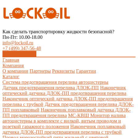
Как сделать транспортировку жидкости безопасной?
Пн-Пт: 10.00-18.00
info@lockoil.ru
+7 (499) 347-56-48
Заказать звонок
Главная
Компания
О компании
Партнеры
Реквизиты
Гарантии
Каталог
Система предотвращения перелива автоцистерны
Датчик предотвращения перелива ДЛОК-ПП
Наконечник
оптический датчика ДЛОК-ПП предотвращения перелива
Наконечник оптический датчика ДЛОК-ПП предотвращения
перелива с трубкой
Датчик предотвращения перелива ДЛОК-
ПП поплавковый
Наконечник поплавковый датчика ДЛОК-
ПП предотвращения перелива
МС-КВШ Монитор налива
автоцистерны в комплекте с вилкой, витым проводом и
розеткой гаражного положения
Наконечник поплавковый
датчика ДЛОК-ПП предотвращения перелива с трубкой
Провод морозостойкий пяти жильный с цветовой