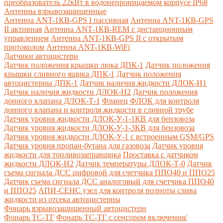
преобразователь 22кВт в водонепроницаемом корпусе IP68
Антенны взрывозащищенные
Антенна ANT-1КВ-GPS I пассивная
Антенна ANT-1КВ-GPS
II активная
Антенна ANT-1КВ-REM c дистанционным
управлением
Антенна ANT-1КВ-GPS II с открытым
протоколом
Антенна ANT-1КВ-WiFi
Датчики автоцистерн
Датчик положения крышки люка ДПК-1
Датчик положения
крышки сливного ящика ДПК-1
Датчик положения
автоцистерны ДПК-1
Датчик наличия жидкости ДЛОК-Н1
Датчик наличия жидкости ДЛОК-Н2
Датчик положения
донного клапана ДЛОК-Т-1
Фланец ФЛОК для контроля
донного клапана и контроля жидкости в сливной трубе
Датчик уровня жидкости ДЛОК-У-1-1КВ для бензовоза
Датчик уровня жидкости ДЛОК-У-1-3КВ для бензовоза
Датчик уровня жидкости ДЛОК-У-1 с встроенным GSM/GPS
Датчик уровня пропан-бутана для газовоза
Датчик уровня
жидкости для топливозаправщика
Проставка с датчиком
жидкости ДЛОК-Н2
Датчик температуры ДЛОК-Т-0
Датчик
съема сигнала ДСС цифровой для счетчика ППО40 и ППО25
Датчик съема сигнала ДСС аналоговый для счетчика ППО40
и ППО25
АПИ-СЕНС узел для контроля полноты слива
жидкости из отсека автоцистерны
Фонарь взрывозащищенный автоцистерн
Фонарь ТС-ТГ
Фонарь ТС-ТГ с сенсором включения/