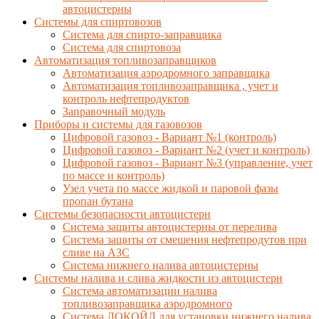
автоцистерны
Системы для спиртовозов
Система для спирто-заправщика
Система для спиртовоза
Автоматизация топливозаправщиков
Автоматизация аэродромного заправщика
Автоматизация топливозаправщика , учет и
контроль нефтепродуктов
Заправочный модуль
Приборы и системы для газовозов
Цифровой газовоз - Вариант №1 (контроль)
Цифровой газовоз - Вариант №2 (учет и контроль)
Цифровой газовоз - Вариант №3 (управление, учет
по массе и контроль)
Узел учета по массе жидкой и паровой фазы
пропан бутана
Системы безопасности автоцистерн
Система защиты автоцистерны от перелива
Система защиты от смешения нефтепродутов при
сливе на АЗС
Система нижнего налива автоцистерны
Системы налива и слива жидкости из автоцистерн
Система автоматизации налива
топливозаправщика аэродромного
Система ЛОКОЙЛ для установки нижнего налива