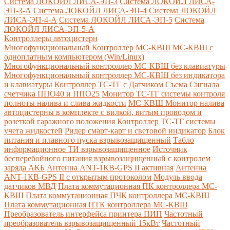
Система ЛОКОЙЛ ЛИСА-ЭП-3
Система ЛОКОЙЛ ЛИСА-
ЭП-3-А
Система ЛОКОЙЛ ЛИСА-ЭП-4
Система ЛОКОЙЛ
ЛИСА-ЭП-4-А
Система ЛОКОЙЛ ЛИСА-ЭП-5
Система
ЛОКОЙЛ ЛИСА-ЭП-5-А
Контроллеры автоцистерн
Многофункциональный Контроллер МС-КВШ
МС-КВШ с
одноплатным компьютером (Win/Linux)
Многофункциональный контроллер МС-КВШ без клавиатуры
Многофункциональный контроллер МС-КВШ без индикатора
и клавиатуры
Контроллер ТС-ТГ с Датчиком Съема Сигнала
счетчика ППО40 и ППО25
Монитор ТС-ТГ системы контроля
полноты налива и слива жидкости
МС-КВШ Монитор налива
автоцистерны в комплекте с вилкой, витым проводом и
розеткой гаражного положения
Контроллер ТС-ТГ системы
учета жидкостей
Ридер смарт-карт и световой индикатор
Блок
питания и плавного пуска взрывозащищенный
Табло
информационное ТИ взрывозащищенное
Источник
бесперебойного питания взрывозащищенный с контролем
заряда АКБ
Антенна ANT-1КВ-GPS II активная
Антенна
ANT-1КВ-GPS II с открытым протоколом
Модуль ввода
датчиков МВД
Плата коммутационная ПК контроллера МС-
КВШ
Плата коммутационная ПЧК контроллера МС-КВШ
Плата коммутационная ПТК контроллера МС-КВШ
Преобразователь интерфейса принтера ПИП
Частотный
преобразователь взрывозащищенный 15кВт
Частотный