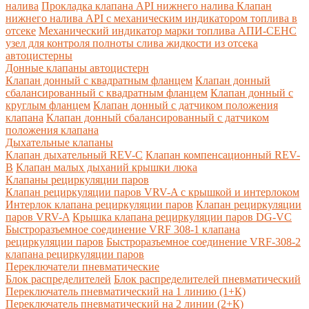
налива
Прокладка клапана API нижнего налива
Клапан
нижнего налива API с механическим индикатором топлива в
отсеке
Механический индикатор марки топлива
АПИ-СЕНС
узел для контроля полноты слива жидкости из отсека
автоцистерны
Донные клапаны автоцистерн
Клапан донный с квадратным фланцем
Клапан донный
сбалансированный с квадратным фланцем
Клапан донный с
круглым фланцем
Клапан донный с датчиком положения
клапана
Клапан донный сбалансированный с датчиком
положения клапана
Дыхательные клапаны
Клапан дыхательный REV-C
Клапан компенсационный REV-
B
Клапан малых дыханий крышки люка
Клапаны рециркуляции паров
Клапан рециркуляции паров VRV-A с крышкой и интерлоком
Интерлок клапана рециркуляции паров
Клапан рециркуляции
паров VRV-A
Крышка клапана рециркуляции паров DG-VC
Быстроразъемное соединение VRF 308-1 клапана
рециркуляции паров
Быстроразъемное соединение VRF-308-2
клапана рециркуляции паров
Переключатели пневматические
Блок распределителей
Блок распределителей пневматический
Переключатель пневматический на 1 линию (1+К)
Переключатель пневматический на 2 линии (2+К)