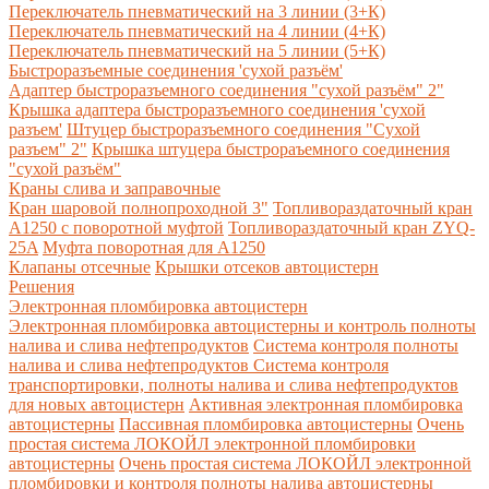
Переключатель пневматический на 3 линии (3+К)
Переключатель пневматический на 4 линии (4+К)
Переключатель пневматический на 5 линии (5+К)
Быстроразъемные соединения 'сухой разъём'
Адаптер быстроразъемного соединения "сухой разъём" 2"
Крышка адаптера быстроразъемного соединения 'сухой
разъем'
Штуцер быстроразъемного соединения "Сухой
разъем" 2"
Крышка штуцера быстрораъемного соединения
"сухой разъём"
Краны слива и заправочные
Кран шаровой полнопроходной 3"
Топливораздаточный кран
A1250 с поворотной муфтой
Топливораздаточный кран ZYQ-
25A
Муфта поворотная для А1250
Клапаны отсечные
Крышки отсеков автоцистерн
Решения
Электронная пломбировка автоцистерн
Электронная пломбировка автоцистерны и контроль полноты
налива и слива нефтепродуктов
Система контроля полноты
налива и слива нефтепродуктов
Система контроля
транспортировки, полноты налива и слива нефтепродуктов
для новых автоцистерн
Активная электронная пломбировка
автоцистерны
Пассивная пломбировка автоцистерны
Очень
простая система ЛОКОЙЛ электронной пломбировки
автоцистерны
Очень простая система ЛОКОЙЛ электронной
пломбировки и контроля полноты налива автоцистерны