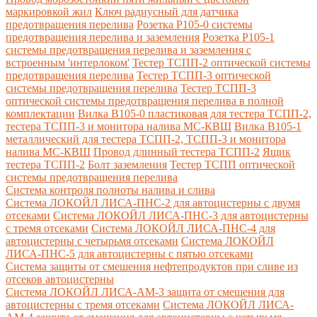
маркировкой жил
Ключ радиусный для датчика
предотвращения перелива
Розетка Р105-0 системы
предотвращения перелива и заземления
Розетка Р105-1
системы предотвращения перелива и заземления с
встроенным 'интерлоком'
Тестер ТСПП-2 оптической системы
предотвращения перелива
Тестер ТСПП-3 оптической
системы предотвращения перелива
Тестер ТСПП-3
оптической системы предотвращения перелива в полной
комплектации
Вилка В105-0 пластиковая для тестера ТСПП-2,
тестера ТСПП-3 и монитора налива МС-КВШ
Вилка В105-1
металлический для тестера ТСПП-2, ТСПП-3 и монитора
налива МС-КВШ
Провод длинный тестера ТСПП-2
Ящик
тестера ТСПП-2
Болт заземления
Тестер ТСПП оптической
системы предотвращения перелива
Cистема контроля полноты налива и слива
Система ЛОКОЙЛ ЛИСА-ПНС-2 для автоцистерны с двумя
отсеками
Система ЛОКОЙЛ ЛИСА-ПНС-3 для автоцистерны
с тремя отсеками
Система ЛОКОЙЛ ЛИСА-ПНС-4 для
автоцистерны с четырьмя отсеками
Система ЛОКОЙЛ
ЛИСА-ПНС-5 для автоцистерны с пятью отсеками
Система защиты от смешения нефтепродуктов при сливе из
отсеков автоцистерны
Система ЛОКОЙЛ ЛИСА-AM-3 защита от смешения для
автоцистерны с тремя отсеками
Система ЛОКОЙЛ ЛИСА-