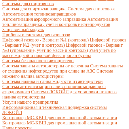
Системы для спиртовозов
Система для спирто-заправщика
Система для спиртовоза
Автоматизация топливозаправщиков
Автоматизация аэродромного заправщика
Автоматизация
топливозаправщика , учет и контроль нефтепродуктов
Заправочный модуль
Приборы и системы для газовозов
Цифровой газовоз - Вариант №1 (контроль)
Цифровой газовоз
- Вариант №2 (учет и контроль)
Цифровой газовоз - Вариант
№3 (управление, учет по массе и контроль)
Узел учета по
массе жидкой и паровой фазы пропан бутана
Системы безопасности автоцистерн
Система защиты автоцистерны от перелива
Система защиты
от смешения нефтепродутов при сливе на АЗС
Система
нижнего налива автоцистерны
Системы налива и слива жидкости из автоцистерн
Система автоматизации налива топливозаправщика
аэродромного
Система ЛОКОЙЛ для установки нижнего
налива автоцистерны
Услуги нашего предприятия
Информационная и техническая поддержка системы
ЛОКОЙЛ
Контроллер МС-КВШ для промышленной автоматизации
Контроллер МС-КВШ для промышленной автоматизации
Наши проекты