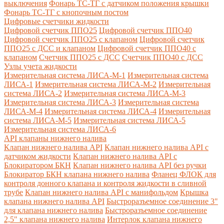
выключения
Фонарь ТС-ТГ с датчиком положения крышки
Фонарь ТС-ТГ с кнопочным постом
Цифровые счетчики жидкости
Цифровой счетчик ППО25
Цифровой счетчик ППО40
Цифровой счетчик ППО25 с клапаном
Цифровой счетчик
ППО25 с ДСС и клапаном
Цифровой счетчик ППО40 с
клапаном
Счетчик ППО25 с ДСС
Счетчик ППО40 с ДСС
Узлы учета жидкости
Измерительная система ЛИСА-М-1
Измерительная система
ЛИСА-1
Измерительная система ЛИСА-М-2
Измерительная
система ЛИСА-2
Измерительная система ЛИСА-М-3
Измерительная система ЛИСА-3
Измерительная система
ЛИСА-М-4
Измерительная система ЛИСА-4
Измерительная
система ЛИСА-М-5
Измерительная система ЛИСА-5
Измерительная система ЛИСА-6
API клапаны нижнего налива
Клапан нижнего налива API
Клапан нижнего налива API с
датчиком жидкости
Клапан нижнего налива API с
Блокиратором БКН
Клапан нижнего налива API без ручки
Блокиратор БКН клапана нижнего налива
Фланец ФЛОК для
контроля донного клапана и контроля жидкости в сливной
трубе
Клапан нижнего налива API с манифольдом
Крышка
клапана нижнего налива API
Быстроразъемное соединение 3"
для клапана нижнего налива
Быстроразъемное соединение
2,5" клапана нижнего налива
Интерлок клапана нижнего