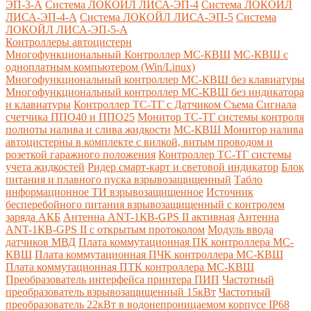
ЭП-3-А
Система ЛОКОЙЛ ЛИСА-ЭП-4
Система ЛОКОЙЛ
ЛИСА-ЭП-4-А
Система ЛОКОЙЛ ЛИСА-ЭП-5
Система
ЛОКОЙЛ ЛИСА-ЭП-5-А
Контроллеры автоцистерн
Многофункциональный Контроллер МС-КВШ
МС-КВШ с
одноплатным компьютером (Win/Linux)
Многофункциональный контроллер МС-КВШ без клавиатуры
Многофункциональный контроллер МС-КВШ без индикатора
и клавиатуры
Контроллер ТС-ТГ с Датчиком Съема Сигнала
счетчика ППО40 и ППО25
Монитор ТС-ТГ системы контроля
полноты налива и слива жидкости
МС-КВШ Монитор налива
автоцистерны в комплекте с вилкой, витым проводом и
розеткой гаражного положения
Контроллер ТС-ТГ системы
учета жидкостей
Ридер смарт-карт и световой индикатор
Блок
питания и плавного пуска взрывозащищенный
Табло
информационное ТИ взрывозащищенное
Источник
бесперебойного питания взрывозащищенный с контролем
заряда АКБ
Антенна ANT-1КВ-GPS II активная
Антенна
ANT-1КВ-GPS II с открытым протоколом
Модуль ввода
датчиков МВД
Плата коммутационная ПК контроллера МС-
КВШ
Плата коммутационная ПЧК контроллера МС-КВШ
Плата коммутационная ПТК контроллера МС-КВШ
Преобразователь интерфейса принтера ПИП
Частотный
преобразователь взрывозащищенный 15кВт
Частотный
преобразователь 22кВт в водонепроницаемом корпусе IP68