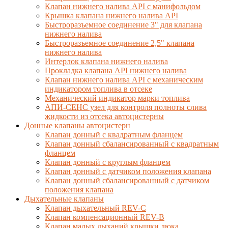
Клапан нижнего налива API с манифольдом
Крышка клапана нижнего налива API
Быстроразъемное соединение 3" для клапана
нижнего налива
Быстроразъемное соединение 2,5" клапана
нижнего налива
Интерлок клапана нижнего налива
Прокладка клапана API нижнего налива
Клапан нижнего налива API с механическим
индикатором топлива в отсеке
Механический индикатор марки топлива
АПИ-СЕНС узел для контроля полноты слива
жидкости из отсека автоцистерны
Донные клапаны автоцистерн
Клапан донный с квадратным фланцем
Клапан донный сбалансированный с квадратным
фланцем
Клапан донный с круглым фланцем
Клапан донный с датчиком положения клапана
Клапан донный сбалансированный с датчиком
положения клапана
Дыхательные клапаны
Клапан дыхательный REV-C
Клапан компенсационный REV-B
Клапан малых дыханий крышки люка