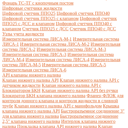
Фонарь ТС-ТГ с кнопочным постом
Цифровые счетчики жидкости
Цифровой счетчик ППО25
Цифровой счетчик ППО40
Цифровой счетчик ППО25 с клапаном
Цифровой счетчик
ППО25 с ДСС и клапаном
Цифровой счетчик ППО40 с
клапаном
Счетчик ППО25 с ДСС
Счетчик ППО40 с ДСС
Узлы учета жидкости
Измерительная система ЛИСА-М-1
Измерительная система
ЛИСА-1
Измерительная система ЛИСА-М-2
Измерительная
система ЛИСА-2
Измерительная система ЛИСА-М-3
Измерительная система ЛИСА-3
Измерительная система
ЛИСА-М-4
Измерительная система ЛИСА-4
Измерительная
система ЛИСА-М-5
Измерительная система ЛИСА-5
Измерительная система ЛИСА-6
API клапаны нижнего налива
Клапан нижнего налива API
Клапан нижнего налива API с
датчиком жидкости
Клапан нижнего налива API с
Блокиратором БКН
Клапан нижнего налива API без ручки
Блокиратор БКН клапана нижнего налива
Фланец ФЛОК для
контроля донного клапана и контроля жидкости в сливной
трубе
Клапан нижнего налива API с манифольдом
Крышка
клапана нижнего налива API
Быстроразъемное соединение 3"
для клапана нижнего налива
Быстроразъемное соединение
2,5" клапана нижнего налива
Интерлок клапана нижнего
налива
Прокладка клапана API нижнего налива
Клапан