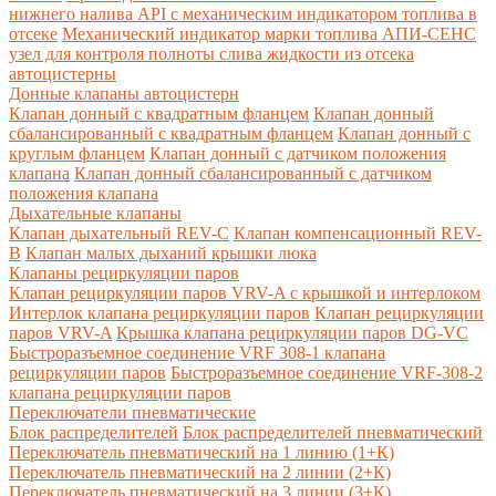
нижнего налива API с механическим индикатором топлива в
отсеке
Механический индикатор марки топлива
АПИ-СЕНС
узел для контроля полноты слива жидкости из отсека
автоцистерны
Донные клапаны автоцистерн
Клапан донный с квадратным фланцем
Клапан донный
сбалансированный с квадратным фланцем
Клапан донный с
круглым фланцем
Клапан донный с датчиком положения
клапана
Клапан донный сбалансированный с датчиком
положения клапана
Дыхательные клапаны
Клапан дыхательный REV-C
Клапан компенсационный REV-
B
Клапан малых дыханий крышки люка
Клапаны рециркуляции паров
Клапан рециркуляции паров VRV-A с крышкой и интерлоком
Интерлок клапана рециркуляции паров
Клапан рециркуляции
паров VRV-A
Крышка клапана рециркуляции паров DG-VC
Быстроразъемное соединение VRF 308-1 клапана
рециркуляции паров
Быстроразъемное соединение VRF-308-2
клапана рециркуляции паров
Переключатели пневматические
Блок распределителей
Блок распределителей пневматический
Переключатель пневматический на 1 линию (1+К)
Переключатель пневматический на 2 линии (2+К)
Переключатель пневматический на 3 линии (3+К)