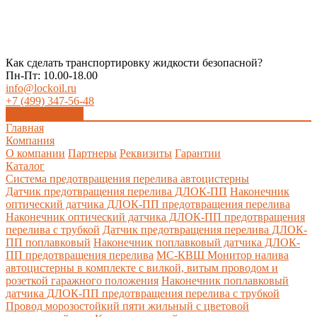
Как сделать транспортировку жидкости безопасной?
Пн-Пт: 10.00-18.00
info@lockoil.ru
+7 (499) 347-56-48
Заказать звонок
Главная
Компания
О компании
Партнеры
Реквизиты
Гарантии
Каталог
Система предотвращения перелива автоцистерны
Датчик предотвращения перелива ДЛОК-ПП
Наконечник
оптический датчика ДЛОК-ПП предотвращения перелива
Наконечник оптический датчика ДЛОК-ПП предотвращения
перелива с трубкой
Датчик предотвращения перелива ДЛОК-
ПП поплавковый
Наконечник поплавковый датчика ДЛОК-
ПП предотвращения перелива
МС-КВШ Монитор налива
автоцистерны в комплекте с вилкой, витым проводом и
розеткой гаражного положения
Наконечник поплавковый
датчика ДЛОК-ПП предотвращения перелива с трубкой
Провод морозостойкий пяти жильный с цветовой