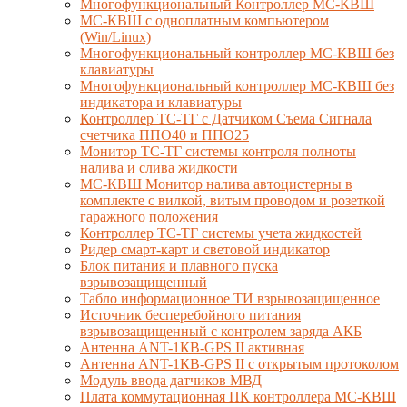
Многофункциональный Контроллер МС-КВШ
МС-КВШ с одноплатным компьютером
(Win/Linux)
Многофункциональный контроллер МС-КВШ без
клавиатуры
Многофункциональный контроллер МС-КВШ без
индикатора и клавиатуры
Контроллер ТС-ТГ с Датчиком Съема Сигнала
счетчика ППО40 и ППО25
Монитор ТС-ТГ системы контроля полноты
налива и слива жидкости
МС-КВШ Монитор налива автоцистерны в
комплекте с вилкой, витым проводом и розеткой
гаражного положения
Контроллер ТС-ТГ системы учета жидкостей
Ридер смарт-карт и световой индикатор
Блок питания и плавного пуска
взрывозащищенный
Табло информационное ТИ взрывозащищенное
Источник бесперебойного питания
взрывозащищенный с контролем заряда АКБ
Антенна ANT-1КВ-GPS II активная
Антенна ANT-1КВ-GPS II с открытым протоколом
Модуль ввода датчиков МВД
Плата коммутационная ПК контроллера МС-КВШ