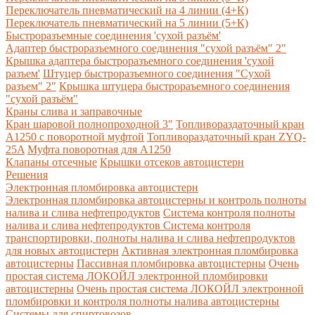
Переключатель пневматический на 4 линии (4+К)
Переключатель пневматический на 5 линии (5+К)
Быстроразъемные соединения 'сухой разъём'
Адаптер быстроразъемного соединения "сухой разъём" 2"
Крышка адаптера быстроразъемного соединения 'сухой
разъем'
Штуцер быстроразъемного соединения "Сухой
разъем" 2"
Крышка штуцера быстрораъемного соединения
"сухой разъём"
Краны слива и заправочные
Кран шаровой полнопроходной 3"
Топливораздаточный кран
A1250 с поворотной муфтой
Топливораздаточный кран ZYQ-
25A
Муфта поворотная для А1250
Клапаны отсечные
Крышки отсеков автоцистерн
Решения
Электронная пломбировка автоцистерн
Электронная пломбировка автоцистерны и контроль полноты
налива и слива нефтепродуктов
Система контроля полноты
налива и слива нефтепродуктов
Система контроля
транспортировки, полноты налива и слива нефтепродуктов
для новых автоцистерн
Активная электронная пломбировка
автоцистерны
Пассивная пломбировка автоцистерны
Очень
простая система ЛОКОЙЛ электронной пломбировки
автоцистерны
Очень простая система ЛОКОЙЛ электронной
пломбировки и контроля полноты налива автоцистерны
Системы для спиртовозов