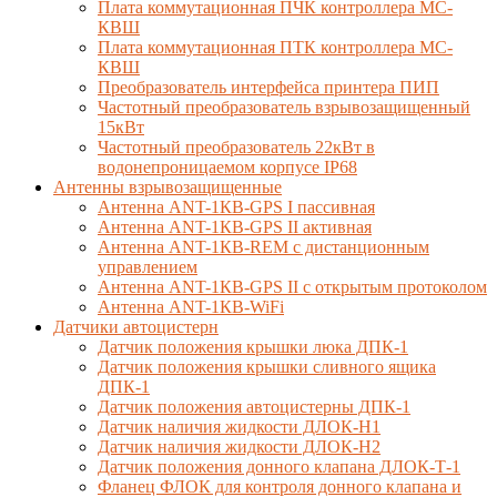
Плата коммутационная ПЧК контроллера МС-
КВШ
Плата коммутационная ПТК контроллера МС-
КВШ
Преобразователь интерфейса принтера ПИП
Частотный преобразователь взрывозащищенный
15кВт
Частотный преобразователь 22кВт в
водонепроницаемом корпусе IP68
Антенны взрывозащищенные
Антенна ANT-1КВ-GPS I пассивная
Антенна ANT-1КВ-GPS II активная
Антенна ANT-1КВ-REM c дистанционным
управлением
Антенна ANT-1КВ-GPS II с открытым протоколом
Антенна ANT-1КВ-WiFi
Датчики автоцистерн
Датчик положения крышки люка ДПК-1
Датчик положения крышки сливного ящика
ДПК-1
Датчик положения автоцистерны ДПК-1
Датчик наличия жидкости ДЛОК-Н1
Датчик наличия жидкости ДЛОК-Н2
Датчик положения донного клапана ДЛОК-Т-1
Фланец ФЛОК для контроля донного клапана и