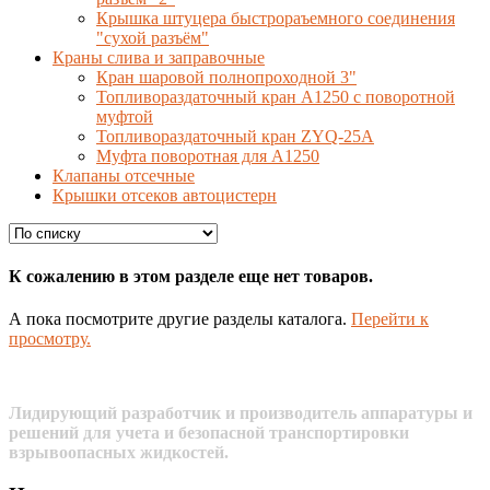
Крышка штуцера быстрораъемного соединения
"сухой разъём"
Краны слива и заправочные
Кран шаровой полнопроходной 3"
Топливораздаточный кран A1250 с поворотной
муфтой
Топливораздаточный кран ZYQ-25A
Муфта поворотная для А1250
Клапаны отсечные
Крышки отсеков автоцистерн
К сожалению в этом разделе еще нет товаров.
А пока посмотрите другие разделы каталога.
Перейти к
просмотру.
Лидирующий разработчик и производитель аппаратуры и
решений для учета и безопасной транспортировки
взрывоопасных жидкостей.