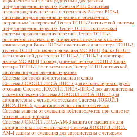
маркировкой жил
Ключ радиусный для датчика
предотвращения перелива
Розетка Р105-0 системы
предотвращения перелива и заземления
Розетка Р105-1
системы предотвращения перелива и заземления с
встроенным 'интерлоком'
Тестер ТСПП-2 оптической системы
предотвращения перелива
Тестер ТСПП-3 оптической
системы предотвращения перелива
Тестер ТСПП-3
оптической системы предотвращения перелива в полной
комплектации
Вилка В105-0 пластиковая для тестера ТСПП-2,
тестера ТСПП-3 и монитора налива МС-КВШ
Вилка В105-1
металлический для тестера ТСПП-2, ТСПП-3 и монитора
налива МС-КВШ
Провод длинный тестера ТСПП-2
Ящик
тестера ТСПП-2
Болт заземления
Тестер ТСПП оптической
системы предотвращения перелива
Cистема контроля полноты налива и слива
Система ЛОКОЙЛ ЛИСА-ПНС-2 для автоцистерны с двумя
отсеками
Система ЛОКОЙЛ ЛИСА-ПНС-3 для автоцистерны
с тремя отсеками
Система ЛОКОЙЛ ЛИСА-ПНС-4 для
автоцистерны с четырьмя отсеками
Система ЛОКОЙЛ
ЛИСА-ПНС-5 для автоцистерны с пятью отсеками
Система защиты от смешения нефтепродуктов при сливе из
отсеков автоцистерны
Система ЛОКОЙЛ ЛИСА-AM-3 защита от смешения для
автоцистерны с тремя отсеками
Система ЛОКОЙЛ ЛИСА-
AM-4 защита от смешения для автоцистерны с четырьмя