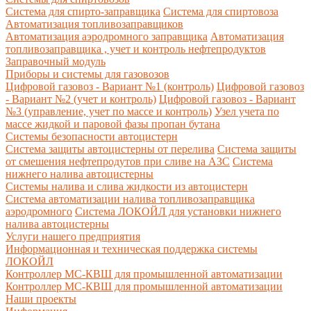
Система для спирто-заправщика
Система для спиртовоза
Автоматизация топливозаправщиков
Автоматизация аэродромного заправщика
Автоматизация
топливозаправщика , учет и контроль нефтепродуктов
Заправочный модуль
Приборы и системы для газовозов
Цифровой газовоз - Вариант №1 (контроль)
Цифровой газовоз
- Вариант №2 (учет и контроль)
Цифровой газовоз - Вариант
№3 (управление, учет по массе и контроль)
Узел учета по
массе жидкой и паровой фазы пропан бутана
Системы безопасности автоцистерн
Система защиты автоцистерны от перелива
Система защиты
от смешения нефтепродутов при сливе на АЗС
Система
нижнего налива автоцистерны
Системы налива и слива жидкости из автоцистерн
Система автоматизации налива топливозаправщика
аэродромного
Система ЛОКОЙЛ для установки нижнего
налива автоцистерны
Услуги нашего предприятия
Информационная и техническая поддержка системы
ЛОКОЙЛ
Контроллер МС-КВШ для промышленной автоматизации
Контроллер МС-КВШ для промышленной автоматизации
Наши проекты