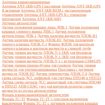
Антенны взрывозащищенные
Антенна ANT-1КВ-GPS I пассивная
Антенна ANT-1КВ-GPS
II активная
Антенна ANT-1КВ-REM c дистанционным
управлением
Антенна ANT-1КВ-GPS II с открытым
протоколом
Антенна ANT-1КВ-WiFi
Датчики автоцистерн
Датчик положения крышки люка ДПК-1
Датчик положения
крышки сливного ящика ДПК-1
Датчик положения
автоцистерны ДПК-1
Датчик наличия жидкости ДЛОК-Н1
Датчик наличия жидкости ДЛОК-Н2
Датчик положения
донного клапана ДЛОК-Т-1
Фланец ФЛОК для контроля
донного клапана и контроля жидкости в сливной трубе
Датчик уровня жидкости ДЛОК-У-1-1КВ для бензовоза
Датчик уровня жидкости ДЛОК-У-1-3КВ для бензовоза
Датчик уровня жидкости ДЛОК-У-1 с встроенным GSM/GPS
Датчик уровня пропан-бутана для газовоза
Датчик уровня
жидкости для топливозаправщика
Проставка с датчиком
жидкости ДЛОК-Н2
Датчик температуры ДЛОК-Т-0
Датчик
съема сигнала ДСС цифровой для счетчика ППО40 и ППО25
Датчик съема сигнала ДСС аналоговый для счетчика ППО40
и ППО25
АПИ-СЕНС узел для контроля полноты слива
жидкости из отсека автоцистерны
Фонарь взрывозащищенный автоцистерн
Фонарь ТС-ТГ
Фонарь ТС-ТГ с сенсором включения/
выключения
Фонарь ТС-ТГ с датчиком положения крышки