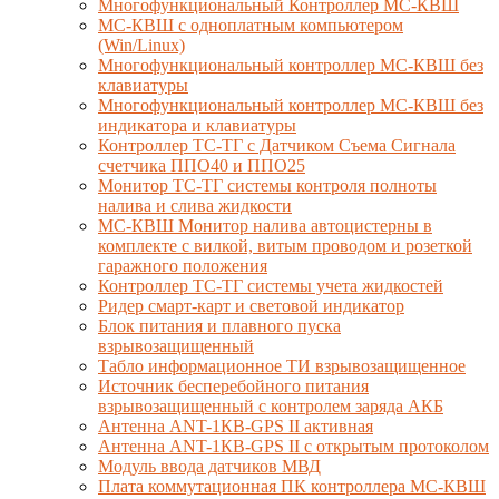
Многофункциональный Контроллер МС-КВШ
МС-КВШ с одноплатным компьютером
(Win/Linux)
Многофункциональный контроллер МС-КВШ без
клавиатуры
Многофункциональный контроллер МС-КВШ без
индикатора и клавиатуры
Контроллер ТС-ТГ с Датчиком Съема Сигнала
счетчика ППО40 и ППО25
Монитор ТС-ТГ системы контроля полноты
налива и слива жидкости
МС-КВШ Монитор налива автоцистерны в
комплекте с вилкой, витым проводом и розеткой
гаражного положения
Контроллер ТС-ТГ системы учета жидкостей
Ридер смарт-карт и световой индикатор
Блок питания и плавного пуска
взрывозащищенный
Табло информационное ТИ взрывозащищенное
Источник бесперебойного питания
взрывозащищенный с контролем заряда АКБ
Антенна ANT-1КВ-GPS II активная
Антенна ANT-1КВ-GPS II с открытым протоколом
Модуль ввода датчиков МВД
Плата коммутационная ПК контроллера МС-КВШ