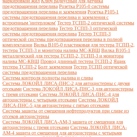
маркировкой жил
Ключ радиусный для датчика
предотвращения перелива
Розетка Р105-0 системы
предотвращения перелива и заземления
Розетка Р105-1
системы предотвращения перелива и заземления с
встроенным 'интерлоком'
Тестер ТСПП-2 оптической системы
предотвращения перелива
Тестер ТСПП-3 оптической
системы предотвращения перелива
Тестер ТСПП-3
оптической системы предотвращения перелива в полной
комплектации
Вилка В105-0 пластиковая для тестера ТСПП-2,
тестера ТСПП-3 и монитора налива МС-КВШ
Вилка В105-1
металлический для тестера ТСПП-2, ТСПП-3 и монитора
налива МС-КВШ
Провод длинный тестера ТСПП-2
Ящик
тестера ТСПП-2
Болт заземления
Тестер ТСПП оптической
системы предотвращения перелива
Cистема контроля полноты налива и слива
Система ЛОКОЙЛ ЛИСА-ПНС-2 для автоцистерны с двумя
отсеками
Система ЛОКОЙЛ ЛИСА-ПНС-3 для автоцистерны
с тремя отсеками
Система ЛОКОЙЛ ЛИСА-ПНС-4 для
автоцистерны с четырьмя отсеками
Система ЛОКОЙЛ
ЛИСА-ПНС-5 для автоцистерны с пятью отсеками
Система защиты от смешения нефтепродуктов при сливе из
отсеков автоцистерны
Система ЛОКОЙЛ ЛИСА-AM-3 защита от смешения для
автоцистерны с тремя отсеками
Система ЛОКОЙЛ ЛИСА-
AM-4 защита от смешения для автоцистерны с четырьмя