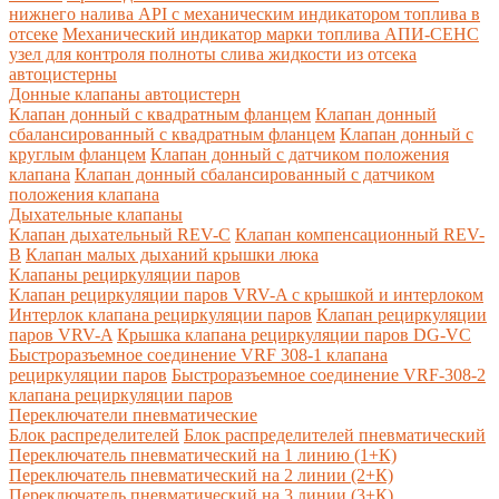
нижнего налива API с механическим индикатором топлива в
отсеке
Механический индикатор марки топлива
АПИ-СЕНС
узел для контроля полноты слива жидкости из отсека
автоцистерны
Донные клапаны автоцистерн
Клапан донный с квадратным фланцем
Клапан донный
сбалансированный с квадратным фланцем
Клапан донный с
круглым фланцем
Клапан донный с датчиком положения
клапана
Клапан донный сбалансированный с датчиком
положения клапана
Дыхательные клапаны
Клапан дыхательный REV-C
Клапан компенсационный REV-
B
Клапан малых дыханий крышки люка
Клапаны рециркуляции паров
Клапан рециркуляции паров VRV-A с крышкой и интерлоком
Интерлок клапана рециркуляции паров
Клапан рециркуляции
паров VRV-A
Крышка клапана рециркуляции паров DG-VC
Быстроразъемное соединение VRF 308-1 клапана
рециркуляции паров
Быстроразъемное соединение VRF-308-2
клапана рециркуляции паров
Переключатели пневматические
Блок распределителей
Блок распределителей пневматический
Переключатель пневматический на 1 линию (1+К)
Переключатель пневматический на 2 линии (2+К)
Переключатель пневматический на 3 линии (3+К)