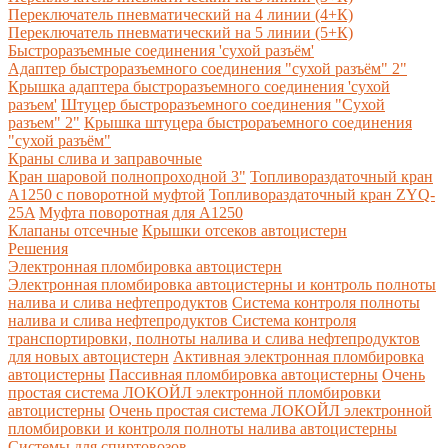
Переключатель пневматический на 4 линии (4+К)
Переключатель пневматический на 5 линии (5+К)
Быстроразъемные соединения 'сухой разъём'
Адаптер быстроразъемного соединения "сухой разъём" 2"
Крышка адаптера быстроразъемного соединения 'сухой
разъем'
Штуцер быстроразъемного соединения "Сухой
разъем" 2"
Крышка штуцера быстрораъемного соединения
"сухой разъём"
Краны слива и заправочные
Кран шаровой полнопроходной 3"
Топливораздаточный кран
A1250 с поворотной муфтой
Топливораздаточный кран ZYQ-
25A
Муфта поворотная для А1250
Клапаны отсечные
Крышки отсеков автоцистерн
Решения
Электронная пломбировка автоцистерн
Электронная пломбировка автоцистерны и контроль полноты
налива и слива нефтепродуктов
Система контроля полноты
налива и слива нефтепродуктов
Система контроля
транспортировки, полноты налива и слива нефтепродуктов
для новых автоцистерн
Активная электронная пломбировка
автоцистерны
Пассивная пломбировка автоцистерны
Очень
простая система ЛОКОЙЛ электронной пломбировки
автоцистерны
Очень простая система ЛОКОЙЛ электронной
пломбировки и контроля полноты налива автоцистерны
Системы для спиртовозов