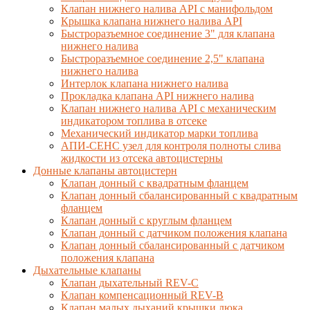
Клапан нижнего налива API с манифольдом
Крышка клапана нижнего налива API
Быстроразъемное соединение 3" для клапана
нижнего налива
Быстроразъемное соединение 2,5" клапана
нижнего налива
Интерлок клапана нижнего налива
Прокладка клапана API нижнего налива
Клапан нижнего налива API с механическим
индикатором топлива в отсеке
Механический индикатор марки топлива
АПИ-СЕНС узел для контроля полноты слива
жидкости из отсека автоцистерны
Донные клапаны автоцистерн
Клапан донный с квадратным фланцем
Клапан донный сбалансированный с квадратным
фланцем
Клапан донный с круглым фланцем
Клапан донный с датчиком положения клапана
Клапан донный сбалансированный с датчиком
положения клапана
Дыхательные клапаны
Клапан дыхательный REV-C
Клапан компенсационный REV-B
Клапан малых дыханий крышки люка