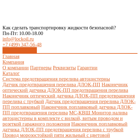
Как сделать транспортировку жидкости безопасной?
Пн-Пт: 10.00-18.00
info@lockoil.ru
+7 (499) 347-56-48
Заказать звонок
Главная
Компания
О компании
Партнеры
Реквизиты
Гарантии
Каталог
Система предотвращения перелива автоцистерны
Датчик предотвращения перелива ДЛОК-ПП
Наконечник
оптический датчика ДЛОК-ПП предотвращения перелива
Наконечник оптический датчика ДЛОК-ПП предотвращения
перелива с трубкой
Датчик предотвращения перелива ДЛОК-
ПП поплавковый
Наконечник поплавковый датчика ДЛОК-
ПП предотвращения перелива
МС-КВШ Монитор налива
автоцистерны в комплекте с вилкой, витым проводом и
розеткой гаражного положения
Наконечник поплавковый
датчика ДЛОК-ПП предотвращения перелива с трубкой
Провод морозостойкий пяти жильный с цветовой