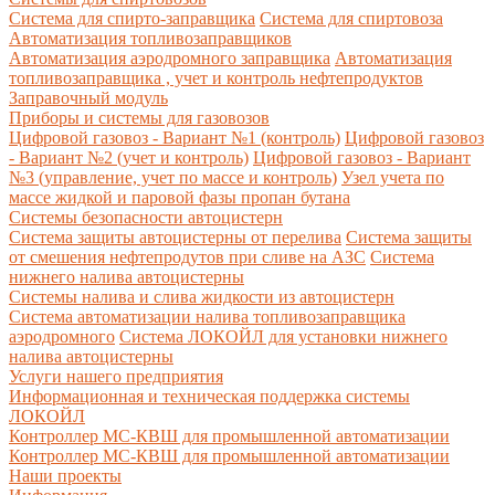
Система для спирто-заправщика
Система для спиртовоза
Автоматизация топливозаправщиков
Автоматизация аэродромного заправщика
Автоматизация
топливозаправщика , учет и контроль нефтепродуктов
Заправочный модуль
Приборы и системы для газовозов
Цифровой газовоз - Вариант №1 (контроль)
Цифровой газовоз
- Вариант №2 (учет и контроль)
Цифровой газовоз - Вариант
№3 (управление, учет по массе и контроль)
Узел учета по
массе жидкой и паровой фазы пропан бутана
Системы безопасности автоцистерн
Система защиты автоцистерны от перелива
Система защиты
от смешения нефтепродутов при сливе на АЗС
Система
нижнего налива автоцистерны
Системы налива и слива жидкости из автоцистерн
Система автоматизации налива топливозаправщика
аэродромного
Система ЛОКОЙЛ для установки нижнего
налива автоцистерны
Услуги нашего предприятия
Информационная и техническая поддержка системы
ЛОКОЙЛ
Контроллер МС-КВШ для промышленной автоматизации
Контроллер МС-КВШ для промышленной автоматизации
Наши проекты