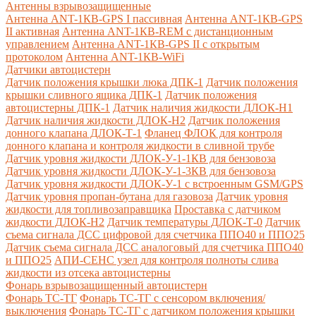
Антенны взрывозащищенные
Антенна ANT-1КВ-GPS I пассивная
Антенна ANT-1КВ-GPS
II активная
Антенна ANT-1КВ-REM c дистанционным
управлением
Антенна ANT-1КВ-GPS II с открытым
протоколом
Антенна ANT-1КВ-WiFi
Датчики автоцистерн
Датчик положения крышки люка ДПК-1
Датчик положения
крышки сливного ящика ДПК-1
Датчик положения
автоцистерны ДПК-1
Датчик наличия жидкости ДЛОК-Н1
Датчик наличия жидкости ДЛОК-Н2
Датчик положения
донного клапана ДЛОК-Т-1
Фланец ФЛОК для контроля
донного клапана и контроля жидкости в сливной трубе
Датчик уровня жидкости ДЛОК-У-1-1КВ для бензовоза
Датчик уровня жидкости ДЛОК-У-1-3КВ для бензовоза
Датчик уровня жидкости ДЛОК-У-1 с встроенным GSM/GPS
Датчик уровня пропан-бутана для газовоза
Датчик уровня
жидкости для топливозаправщика
Проставка с датчиком
жидкости ДЛОК-Н2
Датчик температуры ДЛОК-Т-0
Датчик
съема сигнала ДСС цифровой для счетчика ППО40 и ППО25
Датчик съема сигнала ДСС аналоговый для счетчика ППО40
и ППО25
АПИ-СЕНС узел для контроля полноты слива
жидкости из отсека автоцистерны
Фонарь взрывозащищенный автоцистерн
Фонарь ТС-ТГ
Фонарь ТС-ТГ с сенсором включения/
выключения
Фонарь ТС-ТГ с датчиком положения крышки