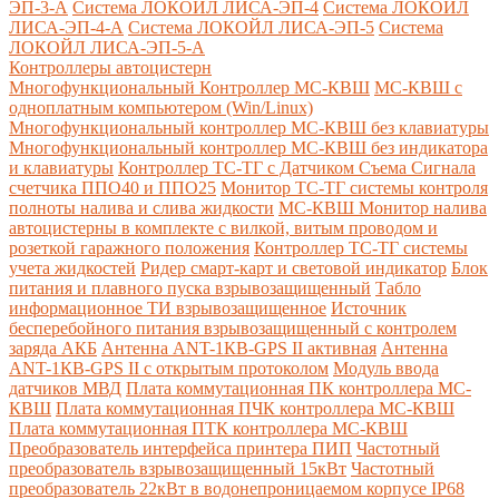
ЭП-3-А
Система ЛОКОЙЛ ЛИСА-ЭП-4
Система ЛОКОЙЛ
ЛИСА-ЭП-4-А
Система ЛОКОЙЛ ЛИСА-ЭП-5
Система
ЛОКОЙЛ ЛИСА-ЭП-5-А
Контроллеры автоцистерн
Многофункциональный Контроллер МС-КВШ
МС-КВШ с
одноплатным компьютером (Win/Linux)
Многофункциональный контроллер МС-КВШ без клавиатуры
Многофункциональный контроллер МС-КВШ без индикатора
и клавиатуры
Контроллер ТС-ТГ с Датчиком Съема Сигнала
счетчика ППО40 и ППО25
Монитор ТС-ТГ системы контроля
полноты налива и слива жидкости
МС-КВШ Монитор налива
автоцистерны в комплекте с вилкой, витым проводом и
розеткой гаражного положения
Контроллер ТС-ТГ системы
учета жидкостей
Ридер смарт-карт и световой индикатор
Блок
питания и плавного пуска взрывозащищенный
Табло
информационное ТИ взрывозащищенное
Источник
бесперебойного питания взрывозащищенный с контролем
заряда АКБ
Антенна ANT-1КВ-GPS II активная
Антенна
ANT-1КВ-GPS II с открытым протоколом
Модуль ввода
датчиков МВД
Плата коммутационная ПК контроллера МС-
КВШ
Плата коммутационная ПЧК контроллера МС-КВШ
Плата коммутационная ПТК контроллера МС-КВШ
Преобразователь интерфейса принтера ПИП
Частотный
преобразователь взрывозащищенный 15кВт
Частотный
преобразователь 22кВт в водонепроницаемом корпусе IP68