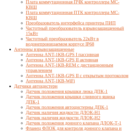
Плата коммутационная ПЧК контроллера МС-
КВШ
Плата коммутационная ПТК контроллера МС-
КВШ
Преобразователь интерфейса принтера ПИП
Частотный преобразователь взрывозащищенный
15кВт
Частотный преобразователь 22кВт в
водонепроницаемом корпусе IP68
Антенны взрывозащищенные
Антенна ANT-1КВ-GPS I пассивная
Антенна ANT-1КВ-GPS II активная
Антенна ANT-1КВ-REM c дистанционным
управлением
Антенна ANT-1КВ-GPS II с открытым протоколом
Антенна ANT-1КВ-WiFi
Датчики автоцистерн
Датчик положения крышки люка ДПК-1
Датчик положения крышки сливного ящика
ДПК-1
Датчик положения автоцистерны ДПК-1
Датчик наличия жидкости ДЛОК-Н1
Датчик наличия жидкости ДЛОК-Н2
Датчик положения донного клапана ДЛОК-Т-1
Фланец ФЛОК для контроля донного клапана и