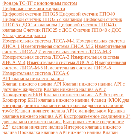
Фонарь ТС-ТГ с кнопочным постом
Цифровые счетчики жидкости
Цифровой счетчик ППО25
Цифровой счетчик ППО40
Цифровой счетчик ППО25 с клапаном
Цифровой счетчик
ППО25 с ДСС и клапаном
Цифровой счетчик ППО40 с
клапаном
Счетчик ППО25 с ДСС
Счетчик ППО40 с ДСС
Узлы учета жидкости
Измерительная система ЛИСА-М-1
Измерительная система
ЛИСА-1
Измерительная система ЛИСА-М-2
Измерительная
система ЛИСА-2
Измерительная система ЛИСА-М-3
Измерительная система ЛИСА-3
Измерительная система
ЛИСА-М-4
Измерительная система ЛИСА-4
Измерительная
система ЛИСА-М-5
Измерительная система ЛИСА-5
Измерительная система ЛИСА-6
API клапаны нижнего налива
Клапан нижнего налива API
Клапан нижнего налива API с
датчиком жидкости
Клапан нижнего налива API с
Блокиратором БКН
Клапан нижнего налива API без ручки
Блокиратор БКН клапана нижнего налива
Фланец ФЛОК для
контроля донного клапана и контроля жидкости в сливной
трубе
Клапан нижнего налива API с манифольдом
Крышка
клапана нижнего налива API
Быстроразъемное соединение 3"
для клапана нижнего налива
Быстроразъемное соединение
2,5" клапана нижнего налива
Интерлок клапана нижнего
налива
Прокладка клапана API нижнего налива
Клапан