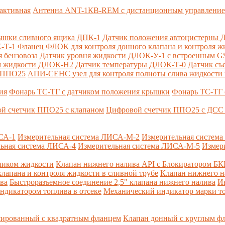
активная
Антенна ANT-1КВ-REM c дистанционным управлени
ышки сливного ящика ДПК-1
Датчик положения автоцистерны 
-Т-1
Фланец ФЛОК для контроля донного клапана и контроля жи
 бензовоза
Датчик уровня жидкости ДЛОК-У-1 с встроенным 
ом жидкости ДЛОК-Н2
Датчик температуры ДЛОК-Т-0
Датчик съ
и ППО25
АПИ-СЕНС узел для контроля полноты слива жидкости 
ия
Фонарь ТС-ТГ с датчиком положения крышки
Фонарь ТС-ТГ 
й счетчик ППО25 с клапаном
Цифровой счетчик ППО25 с ДСС 
СА-1
Измерительная система ЛИСА-М-2
Измерительная систем
ьная система ЛИСА-4
Измерительная система ЛИСА-М-5
Измер
чиком жидкости
Клапан нижнего налива API с Блокиратором Б
лапана и контроля жидкости в сливной трубе
Клапан нижнего н
ва
Быстроразъемное соединение 2,5" клапана нижнего налива
И
ндикатором топлива в отсеке
Механический индикатор марки т
сированный с квадратным фланцем
Клапан донный с круглым ф