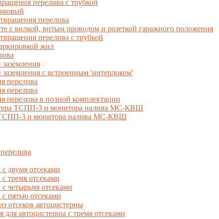
ращения перелива с трубкой
вковый
твращения перелива
 с вилкой, витым проводом и розеткой гаражного положения
вращения перелива с трубкой
маркировкой жил
лива
 заземления
 заземления с встроенным 'интерлоком'
я перелива
я перелива
я перелива в полной комплектации
естера ТСПП-3 и монитора налива МС-КВШ
, ТСПП-3 и монитора налива МС-КВШ
 перелива
с двумя отсеками
 тремя отсеками
с четырьмя отсеками
с пятью отсеками
из отсеков автоцистерны
ля автоцистерны с тремя отсеками