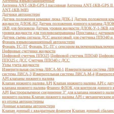
Антенны взрывозащищенные
Антенна ANT-1КВ-GPS I пассивная
Антенна ANT-1КВ-GPS II 
ANT-1КВ-WiFi
Датчики автоцистерн
Датчик положения крышки люка ДПК-1
Датчик положения кр
жидкости ДЛОК-Н2
Датчик положения донного клапана ДЛОК
1КВ для бензовоза
Датчик уровня жидкости ДЛОК-У-1-3КВ для
уровня жидкости для топливозаправщика
Проставка с датчик
Датчик съема сигнала ДСС аналоговый для счетчика ППО40 
Фонарь взрывозащищенный автоцистерн
Фонарь ТС-ТГ
Фонарь ТС-ТГ с сенсором включения/выключен
Цифровые счетчики жидкости
Цифровой счетчик ППО25
Цифровой счетчик ППО40
Цифрово
ППО25 с ДСС
Счетчик ППО40 с ДСС
Узлы учета жидкости
Измерительная система ЛИСА-М-1
Измерительная система ЛИ
система ЛИСА-3
Измерительная система ЛИСА-М-4
Измерител
API клапаны нижнего налива
Клапан нижнего налива API
Клапан нижнего налива API с дат
клапана нижнего налива
Фланец ФЛОК для контроля донного к
API
Быстроразъемное соединение 3" для клапана нижнего нали
нижнего налива
Клапан нижнего налива API с механическим и
из отсека автоцистерны
Донные клапаны автоцистерн
Клапан донный с квадратным фланцем
Клапан донный сбалан