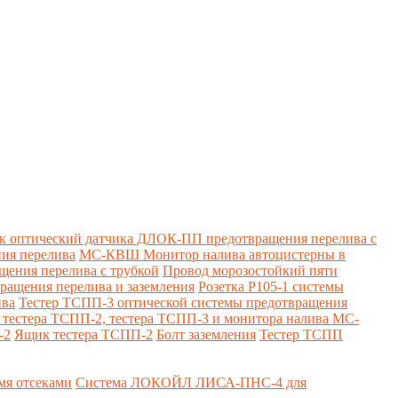
к оптический датчика ДЛОК-ПП предотвращения перелива с
ия перелива
МС-КВШ Монитор налива автоцистерны в
ения перелива с трубкой
Провод морозостойкий пяти
вращения перелива и заземления
Розетка Р105-1 системы
ива
Тестер ТСПП-3 оптической системы предотвращения
я тестера ТСПП-2, тестера ТСПП-3 и монитора налива МС-
-2
Ящик тестера ТСПП-2
Болт заземления
Тестер ТСПП
я отсеками
Система ЛОКОЙЛ ЛИСА-ПНС-4 для