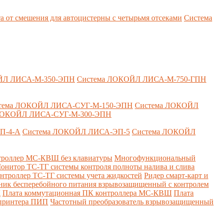
т смешения для автоцистерны с четырьмя отсеками
Система
ЙЛ ЛИСА-М-350-ЭПН
Система ЛОКОЙЛ ЛИСА-М-750-ГПН
тема ЛОКОЙЛ ЛИСА-СУГ-М-150-ЭПН
Система ЛОКОЙЛ
ЛОКОЙЛ ЛИСА-СУГ-М-300-ЭПН
П-4-А
Система ЛОКОЙЛ ЛИСА-ЭП-5
Система ЛОКОЙЛ
роллер МС-КВШ без клавиатуры
Многофункциональный
онитор ТС-ТГ системы контроля полноты налива и слива
нтроллер ТС-ТГ системы учета жидкостей
Ридер смарт-карт и
ник бесперебойного питания взрывозащищенный с контролем
Д
Плата коммутационная ПК контроллера МС-КВШ
Плата
 принтера ПИП
Частотный преобразователь взрывозащищенный