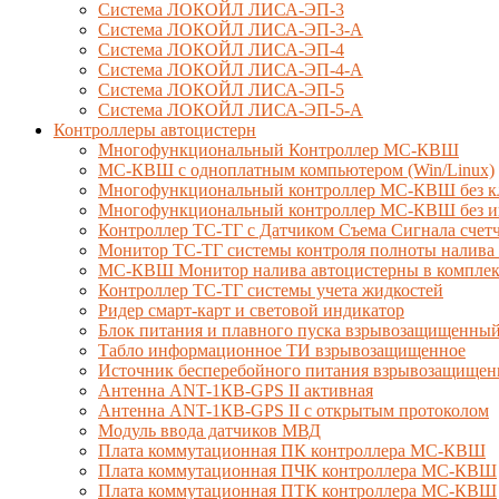
Система ЛОКОЙЛ ЛИСА-ЭП-3
Система ЛОКОЙЛ ЛИСА-ЭП-3-А
Система ЛОКОЙЛ ЛИСА-ЭП-4
Система ЛОКОЙЛ ЛИСА-ЭП-4-А
Система ЛОКОЙЛ ЛИСА-ЭП-5
Система ЛОКОЙЛ ЛИСА-ЭП-5-А
Контроллеры автоцистерн
Многофункциональный Контроллер МС-КВШ
МС-КВШ с одноплатным компьютером (Win/Linux)
Многофункциональный контроллер МС-КВШ без к
Многофункциональный контроллер МС-КВШ без ин
Контроллер ТС-ТГ с Датчиком Съема Сигнала сче
Монитор ТС-ТГ системы контроля полноты налива 
МС-КВШ Монитор налива автоцистерны в комплекте
Контроллер ТС-ТГ системы учета жидкостей
Ридер смарт-карт и световой индикатор
Блок питания и плавного пуска взрывозащищенны
Табло информационное ТИ взрывозащищенное
Источник бесперебойного питания взрывозащищен
Антенна ANT-1КВ-GPS II активная
Антенна ANT-1КВ-GPS II с открытым протоколом
Модуль ввода датчиков МВД
Плата коммутационная ПК контроллера МС-КВШ
Плата коммутационная ПЧК контроллера МС-КВШ
Плата коммутационная ПТК контроллера МС-КВШ