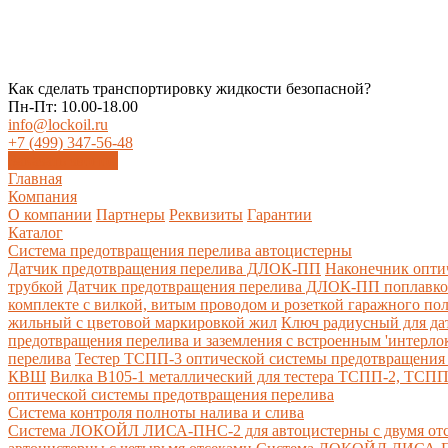
Как сделать транспортировку жидкости безопасной?
Пн-Пт: 10.00-18.00
info@lockoil.ru
+7 (499) 347-56-48
Заказать звонок
Главная
Компания
О компании
Партнеры
Реквизиты
Гарантии
Каталог
Система предотвращения перелива автоцистерны
Датчик предотвращения перелива ДЛОК-ПП
Наконечник опти
трубкой
Датчик предотвращения перелива ДЛОК-ПП поплавк
комплекте с вилкой, витым проводом и розеткой гаражного по
жильный с цветовой маркировкой жил
Ключ радиусный для да
предотвращения перелива и заземления с встроенным 'интерло
перелива
Тестер ТСПП-3 оптической системы предотвращения 
КВШ
Вилка В105-1 металлический для тестера ТСПП-2, ТСП
оптической системы предотвращения перелива
Cистема контроля полноты налива и слива
Система ЛОКОЙЛ ЛИСА-ПНС-2 для автоцистерны с двумя от