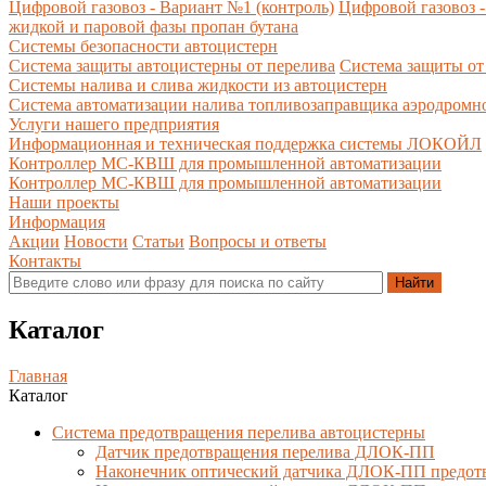
Цифровой газовоз - Вариант №1 (контроль)
Цифровой газовоз -
жидкой и паровой фазы пропан бутана
Системы безопасности автоцистерн
Система защиты автоцистерны от перелива
Система защиты от
Системы налива и слива жидкости из автоцистерн
Система автоматизации налива топливозаправщика аэродромн
Услуги нашего предприятия
Информационная и техническая поддержка системы ЛОКОЙЛ
Контроллер МС-КВШ для промышленной автоматизации
Контроллер МС-КВШ для промышленной автоматизации
Наши проекты
Информация
Акции
Новости
Статьи
Вопросы и ответы
Контакты
Каталог
Главная
Каталог
Система предотвращения перелива автоцистерны
Датчик предотвращения перелива ДЛОК-ПП
Наконечник оптический датчика ДЛОК-ПП предот