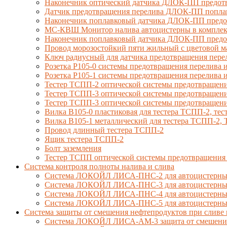
Наконечник оптический датчика ДЛОК-ПП предотв
Датчик предотвращения перелива ДЛОК-ПП попла
Наконечник поплавковый датчика ДЛОК-ПП предо
МС-КВШ Монитор налива автоцистерны в комплекте
Наконечник поплавковый датчика ДЛОК-ПП предот
Провод морозостойкий пяти жильный с цветовой 
Ключ радиусный для датчика предотвращения пере
Розетка Р105-0 системы предотвращения перелива и
Розетка Р105-1 системы предотвращения перелива и
Тестер ТСПП-2 оптической системы предотвращени
Тестер ТСПП-3 оптической системы предотвращени
Тестер ТСПП-3 оптической системы предотвращени
Вилка В105-0 пластиковая для тестера ТСПП-2, т
Вилка В105-1 металлический для тестера ТСПП-2
Провод длинный тестера ТСПП-2
Ящик тестера ТСПП-2
Болт заземления
Тестер ТСПП оптической системы предотвращения
Cистема контроля полноты налива и слива
Система ЛОКОЙЛ ЛИСА-ПНС-2 для автоцистерны 
Система ЛОКОЙЛ ЛИСА-ПНС-3 для автоцистерны с
Система ЛОКОЙЛ ЛИСА-ПНС-4 для автоцистерны 
Система ЛОКОЙЛ ЛИСА-ПНС-5 для автоцистерны 
Система защиты от смешения нефтепродуктов при сливе 
Система ЛОКОЙЛ ЛИСА-AM-3 защита от смешения д