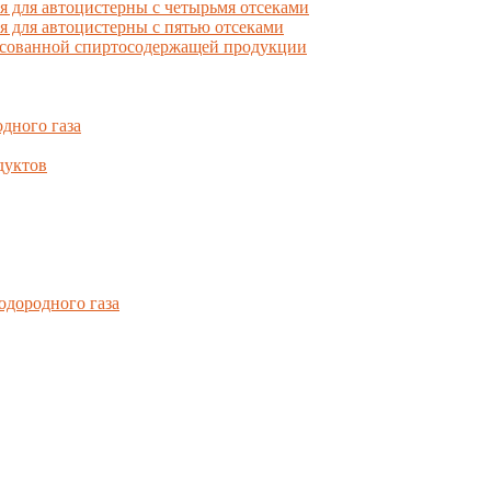
для автоцистерны с четырьмя отсеками
для автоцистерны с пятью отсеками
фасованной спиртосодержащей продукции
дного газа
дуктов
одородного газа