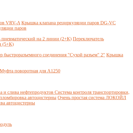
ров VRV-A
Крышка клапана рециркуляции паров DG-VC
уляции паров
 пневматический на 2 линии (2+К)
Переключатель
 (5+К)
р быстроразъемного соединения "Сухой разъем" 2"
Крышка
Муфта поворотная для А1250
а и слива нефтепродуктов
Система контроля транспортировки,
 пломбировка автоцистерны
Очень простая система ЛОКОЙЛ
ва автоцистерны
одуль