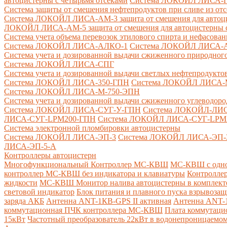
автоцистерны с четырьмя отсеками
Система ЛОКОЙЛ ЛИСА-ПНС
Система защиты от смешения нефтепродуктов при сливе из от
Система ЛОКОЙЛ ЛИСА-AM-3 защита от смешения для автоцис
ЛОКОЙЛ ЛИСА-AM-5 защита от смешения для автоцистерны с
Система учета объема перевозок этилового спирта и нефасов
Система ЛОКОЙЛ ЛИСА-AЛКО-1
Система ЛОКОЙЛ ЛИСА-
Система учета и дозированной выдачи сжиженного природного
Система ЛОКОЙЛ ЛИСА-СПГ
Система учета и дозированной выдачи светлых нефтепродукто
Система ЛОКОЙЛ ЛИСА-350-ГПН
Система ЛОКОЙЛ ЛИСА-
Система ЛОКОЙЛ ЛИСА-М-750-ЭПН
Система учета и дозированной выдачи сжиженного углеводоро
Система ЛОКОЙЛ ЛИСА-СУГ-У-ГПН
Система ЛОКОЙЛ-ЛИ
ЛИСА-СУГ-LPM200-ГПН
Система ЛОКОЙЛ ЛИСА-СУГ-LPM
Система электронной пломбировки автоцистерны
Система ЛОКОЙЛ ЛИСА-ЭП-3
Система ЛОКОЙЛ ЛИСА-ЭП-
ЛИСА-ЭП-5-А
Контроллеры автоцистерн
Многофункциональный Контроллер МС-КВШ
МС-КВШ с одно
контроллер МС-КВШ без индикатора и клавиатуры
Контролле
жидкости
МС-КВШ Монитор налива автоцистерны в комплекте 
световой индикатор
Блок питания и плавного пуска взрывоз
заряда АКБ
Антенна ANT-1КВ-GPS II активная
Антенна ANT-1
коммутационная ПЧК контроллера МС-КВШ
Плата коммутац
15кВт
Частотный преобразователь 22кВт в водонепроницаемом