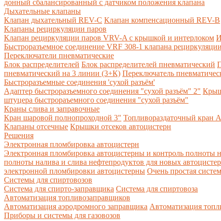
донный сбалансированный с датчиком положения клапана
Дыхательные клапаны
Клапан дыхательный REV-C
Клапан компенсационный REV-B
Клапаны рециркуляции паров
Клапан рециркуляции паров VRV-A с крышкой и интерлоком
И
Быстроразъемное соединение VRF 308-1 клапана рециркуляции
Переключатели пневматические
Блок распределителей
Блок распределителей пневматический
П
пневматический на 3 линии (3+К)
Переключатель пневматическ
Быстроразъемные соединения 'сухой разъём'
Адаптер быстроразъемного соединения "сухой разъём" 2"
Крыш
штуцера быстрораъемного соединения "сухой разъём"
Краны слива и заправочные
Кран шаровой полнопроходной 3"
Топливораздаточный кран A
Клапаны отсечные
Крышки отсеков автоцистерн
Решения
Электронная пломбировка автоцистерн
Электронная пломбировка автоцистерны и контроль полноты н
полноты налива и слива нефтепродуктов для новых автоцисте
электронной пломбировки автоцистерны
Очень простая систе
Системы для спиртовозов
Система для спирто-заправщика
Система для спиртовоза
Автоматизация топливозаправщиков
Автоматизация аэродромного заправщика
Автоматизация топли
Приборы и системы для газовозов