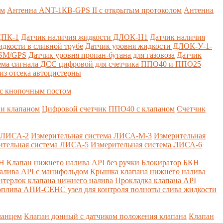
ем
Антенна ANT-1КВ-GPS II с открытым протоколом
Антенна
ДПК-1
Датчик наличия жидкости ДЛОК-Н1
Датчик наличия
дкости в сливной трубе
Датчик уровня жидкости ДЛОК-У-1-
GSM/GPS
Датчик уровня пропан-бутана для газовоза
Датчик
ема сигнала ДСС цифровой для счетчика ППО40 и ППО25
из отсека автоцистерны
с кнопочным постом
и клапаном
Цифровой счетчик ППО40 с клапаном
Счетчик
а ЛИСА-2
Измерительная система ЛИСА-М-3
Измерительная
ительная система ЛИСА-5
Измерительная система ЛИСА-6
КН
Клапан нижнего налива API без ручки
Блокиратор БКН
алива API с манифольдом
Крышка клапана нижнего налива
нтерлок клапана нижнего налива
Прокладка клапана API
оплива
АПИ-СЕНС узел для контроля полноты слива жидкости
ланцем
Клапан донный с датчиком положения клапана
Клапан