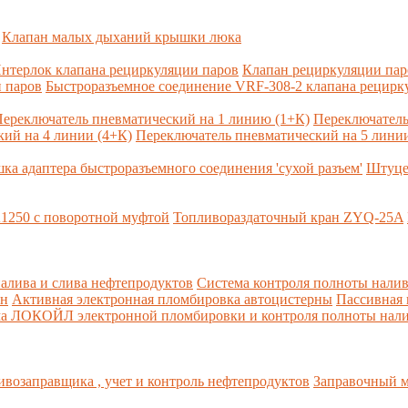
Клапан малых дыханий крышки люка
нтерлок клапана рециркуляции паров
Клапан рециркуляции па
 паров
Быстроразъемное соединение VRF-308-2 клапана рецирк
ереключатель пневматический на 1 линию (1+К)
Переключатель
ий на 4 линии (4+К)
Переключатель пневматический на 5 линии
ка адаптера быстроразъемного соединения 'сухой разъем'
Штуце
1250 с поворотной муфтой
Топливораздаточный кран ZYQ-25A
алива и слива нефтепродуктов
Система контроля полноты налив
рн
Активная электронная пломбировка автоцистерны
Пассивная
ма ЛОКОЙЛ электронной пломбировки и контроля полноты нали
возаправщика , учет и контроль нефтепродуктов
Заправочный м