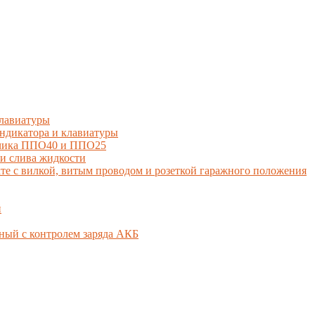
лавиатуры
дикатора и клавиатуры
тчика ППО40 и ППО25
и слива жидкости
 с вилкой, витым проводом и розеткой гаражного положения
й
ный с контролем заряда АКБ