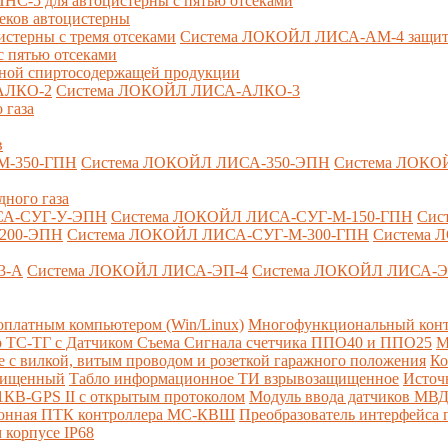
-5 для автоцистерны с пятью отсеками
секов автоцистерны
терны с тремя отсеками
Система ЛОКОЙЛ ЛИСА-AM-4 защита о
 пятью отсеками
анной спиртосодержащей продукции
АЛКО-2
Система ЛОКОЙЛ ЛИСА-АЛКО-3
 газа
в
М-350-ГПН
Система ЛОКОЙЛ ЛИСА-350-ЭПН
Система ЛОКО
дного газа
СА-СУГ-У-ЭПН
Система ЛОКОЙЛ ЛИСА-СУГ-М-150-ГПН
Сис
200-ЭПН
Система ЛОКОЙЛ ЛИСА-СУГ-М-300-ГПН
Система 
3-А
Система ЛОКОЙЛ ЛИСА-ЭП-4
Система ЛОКОЙЛ ЛИСА-Э
платным компьютером (Win/Linux)
Многофункциональный конт
р ТС-ТГ с Датчиком Съема Сигнала счетчика ППО40 и ППО25
М
с вилкой, витым проводом и розеткой гаражного положения
Ко
ащищенный
Табло информационное ТИ взрывозащищенное
Источ
КВ-GPS II с открытым протоколом
Модуль ввода датчиков МВ
ионная ПТК контроллера МС-КВШ
Преобразователь интерфейса
 корпусе IP68