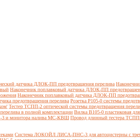
ческий датчика ДЛОК-ПП предотвращения перелива
Наконечни
овый
Наконечник поплавковый датчика ДЛОК-ПП предотвращен
ложения
Наконечник поплавковый датчика ДЛОК-ПП предотвращ
тчика предотвращения перелива
Розетка Р105-0 системы предот
ком'
Тестер ТСПП-2 оптической системы предотвращения перел
перелива в полной комплектации
Вилка В105-0 пластиковая дл
П-3 и монитора налива МС-КВШ
Провод длинный тестера ТСПП
секами
Система ЛОКОЙЛ ЛИСА-ПНС-3 для автоцистерны с трем