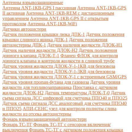
Антенны взрывозащищенные
Антенна ANT-1КВ-GPS I пассивная
Антенна ANT-1КВ-GPS
II активная
Антенна ANT-1КВ-REM c дистанционным
управлением
Антенна ANT-1КВ-GPS II с открытым
протоколом
Антенна ANT-1КВ-WiFi
Датчики автоцистерн
Датчик положения крышки люка ДПК-1
Датчик положения
крышки сливного ящика ДПК-1
Датчик положения
автоцистерны ДПК-1
Датчик наличия жидкости ДЛОК-Н1
Датчик наличия жидкости ДЛОК-Н2
Датчик положения
донного клапана ДЛОК-Т-1
Фланец ФЛОК для контроля
донного клапана и контроля жидкости в сливной трубе
Датчик уровня жидкости ДЛОК-У-1-1КВ для бензовоза
Датчик уровня жидкости ДЛОК-У-1-3КВ для бензовоза
Датчик уровня жидкости ДЛОК-У-1 с встроенным GSM/GPS
Датчик уровня пропан-бутана для газовоза
Датчик уровня
жидкости для топливозаправщика
Проставка с датчиком
жидкости ДЛОК-Н2
Датчик температуры ДЛОК-Т-0
Датчик
съема сигнала ДСС цифровой для счетчика ППО40 и ППО25
Датчик съема сигнала ДСС аналоговый для счетчика ППО40
и ППО25
АПИ-СЕНС узел для контроля полноты слива
жидкости из отсека автоцистерны
Фонарь взрывозащищенный автоцистерн
Фонарь ТС-ТГ
Фонарь ТС-ТГ с сенсором включения/
выключения
Фонарь ТС-ТГ с датчиком положения крышки