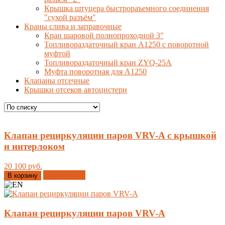
Крышка штуцера быстрораъемного соединения
"сухой разъём"
Краны слива и заправочные
Кран шаровой полнопроходной 3"
Топливораздаточный кран A1250 с поворотной
муфтой
Топливораздаточный кран ZYQ-25A
Муфта поворотная для А1250
Клапаны отсечные
Крышки отсеков автоцистерн
Клапан рециркуляции паров VRV-A с крышкой
и интерлоком
20 100 руб.
Добавлено
В корзину
Клапан рециркуляции паров VRV-A