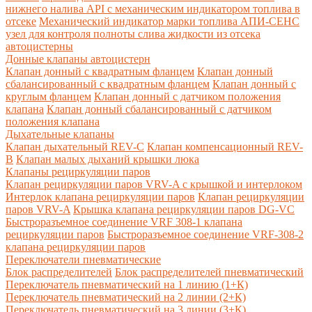
нижнего налива API с механическим индикатором топлива в
отсеке
Механический индикатор марки топлива
АПИ-СЕНС
узел для контроля полноты слива жидкости из отсека
автоцистерны
Донные клапаны автоцистерн
Клапан донный с квадратным фланцем
Клапан донный
сбалансированный с квадратным фланцем
Клапан донный с
круглым фланцем
Клапан донный с датчиком положения
клапана
Клапан донный сбалансированный с датчиком
положения клапана
Дыхательные клапаны
Клапан дыхательный REV-C
Клапан компенсационный REV-
B
Клапан малых дыханий крышки люка
Клапаны рециркуляции паров
Клапан рециркуляции паров VRV-A с крышкой и интерлоком
Интерлок клапана рециркуляции паров
Клапан рециркуляции
паров VRV-A
Крышка клапана рециркуляции паров DG-VC
Быстроразъемное соединение VRF 308-1 клапана
рециркуляции паров
Быстроразъемное соединение VRF-308-2
клапана рециркуляции паров
Переключатели пневматические
Блок распределителей
Блок распределителей пневматический
Переключатель пневматический на 1 линию (1+К)
Переключатель пневматический на 2 линии (2+К)
Переключатель пневматический на 3 линии (3+К)