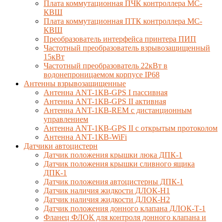
Плата коммутационная ПЧК контроллера МС-
КВШ
Плата коммутационная ПТК контроллера МС-
КВШ
Преобразователь интерфейса принтера ПИП
Частотный преобразователь взрывозащищенный
15кВт
Частотный преобразователь 22кВт в
водонепроницаемом корпусе IP68
Антенны взрывозащищенные
Антенна ANT-1КВ-GPS I пассивная
Антенна ANT-1КВ-GPS II активная
Антенна ANT-1КВ-REM c дистанционным
управлением
Антенна ANT-1КВ-GPS II с открытым протоколом
Антенна ANT-1КВ-WiFi
Датчики автоцистерн
Датчик положения крышки люка ДПК-1
Датчик положения крышки сливного ящика
ДПК-1
Датчик положения автоцистерны ДПК-1
Датчик наличия жидкости ДЛОК-Н1
Датчик наличия жидкости ДЛОК-Н2
Датчик положения донного клапана ДЛОК-Т-1
Фланец ФЛОК для контроля донного клапана и