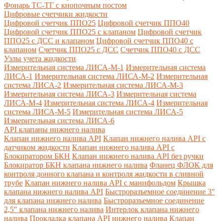
Фонарь ТС-ТГ с кнопочным постом
Цифровые счетчики жидкости
Цифровой счетчик ППО25
Цифровой счетчик ППО40
Цифровой счетчик ППО25 с клапаном
Цифровой счетчик
ППО25 с ДСС и клапаном
Цифровой счетчик ППО40 с
клапаном
Счетчик ППО25 с ДСС
Счетчик ППО40 с ДСС
Узлы учета жидкости
Измерительная система ЛИСА-М-1
Измерительная система
ЛИСА-1
Измерительная система ЛИСА-М-2
Измерительная
система ЛИСА-2
Измерительная система ЛИСА-М-3
Измерительная система ЛИСА-3
Измерительная система
ЛИСА-М-4
Измерительная система ЛИСА-4
Измерительная
система ЛИСА-М-5
Измерительная система ЛИСА-5
Измерительная система ЛИСА-6
API клапаны нижнего налива
Клапан нижнего налива API
Клапан нижнего налива API с
датчиком жидкости
Клапан нижнего налива API с
Блокиратором БКН
Клапан нижнего налива API без ручки
Блокиратор БКН клапана нижнего налива
Фланец ФЛОК для
контроля донного клапана и контроля жидкости в сливной
трубе
Клапан нижнего налива API с манифольдом
Крышка
клапана нижнего налива API
Быстроразъемное соединение 3"
для клапана нижнего налива
Быстроразъемное соединение
2,5" клапана нижнего налива
Интерлок клапана нижнего
налива
Прокладка клапана API нижнего налива
Клапан