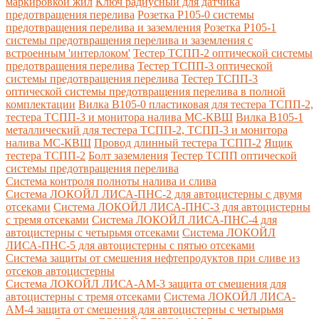
маркировкой жил
Ключ радиусный для датчика
предотвращения перелива
Розетка Р105-0 системы
предотвращения перелива и заземления
Розетка Р105-1
системы предотвращения перелива и заземления с
встроенным 'интерлоком'
Тестер ТСПП-2 оптической системы
предотвращения перелива
Тестер ТСПП-3 оптической
системы предотвращения перелива
Тестер ТСПП-3
оптической системы предотвращения перелива в полной
комплектации
Вилка В105-0 пластиковая для тестера ТСПП-2,
тестера ТСПП-3 и монитора налива МС-КВШ
Вилка В105-1
металлический для тестера ТСПП-2, ТСПП-3 и монитора
налива МС-КВШ
Провод длинный тестера ТСПП-2
Ящик
тестера ТСПП-2
Болт заземления
Тестер ТСПП оптической
системы предотвращения перелива
Cистема контроля полноты налива и слива
Система ЛОКОЙЛ ЛИСА-ПНС-2 для автоцистерны с двумя
отсеками
Система ЛОКОЙЛ ЛИСА-ПНС-3 для автоцистерны
с тремя отсеками
Система ЛОКОЙЛ ЛИСА-ПНС-4 для
автоцистерны с четырьмя отсеками
Система ЛОКОЙЛ
ЛИСА-ПНС-5 для автоцистерны с пятью отсеками
Система защиты от смешения нефтепродуктов при сливе из
отсеков автоцистерны
Система ЛОКОЙЛ ЛИСА-AM-3 защита от смешения для
автоцистерны с тремя отсеками
Система ЛОКОЙЛ ЛИСА-
AM-4 защита от смешения для автоцистерны с четырьмя