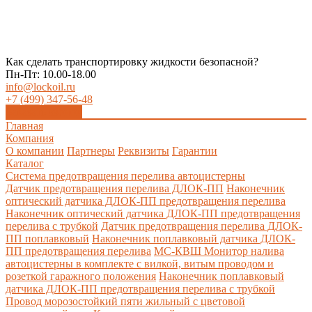
Как сделать транспортировку жидкости безопасной?
Пн-Пт: 10.00-18.00
info@lockoil.ru
+7 (499) 347-56-48
Заказать звонок
Главная
Компания
О компании
Партнеры
Реквизиты
Гарантии
Каталог
Система предотвращения перелива автоцистерны
Датчик предотвращения перелива ДЛОК-ПП
Наконечник
оптический датчика ДЛОК-ПП предотвращения перелива
Наконечник оптический датчика ДЛОК-ПП предотвращения
перелива с трубкой
Датчик предотвращения перелива ДЛОК-
ПП поплавковый
Наконечник поплавковый датчика ДЛОК-
ПП предотвращения перелива
МС-КВШ Монитор налива
автоцистерны в комплекте с вилкой, витым проводом и
розеткой гаражного положения
Наконечник поплавковый
датчика ДЛОК-ПП предотвращения перелива с трубкой
Провод морозостойкий пяти жильный с цветовой