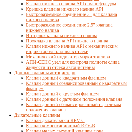
Клапан нижнего налива API с манифольдом
Крышка клапана нижнего налива API
Быстроразъемное соединение 3" для клапана
нижнего налива
Быстроразъемное соединение 2,5" клапана
нижнего налива
Интерлок клапана нижнего налива
Прокладка клапана API нижнего налива
Клапан нижнего налива API с механическим
индикатором топлива в отсеке
Механический индикатор марки топлива
АПИ-СЕНС узел для контроля полноты слива
жидкости из отсека автоцистерны
Донные клапаны автоцистерн
Клапан донный с квадратным фланцем
Клапан донный сбалансированный с квадратным
фланцем
Клапан донный с круглым фланцем
Клапан донный с датчиком положения клапана
Клапан донный сбалансированный с датчиком
положения клапана
Дыхательные клапаны
Клапан дыхательный REV-C
Клапан компенсационный REV-B
Клапан малых дыханий крышки люка