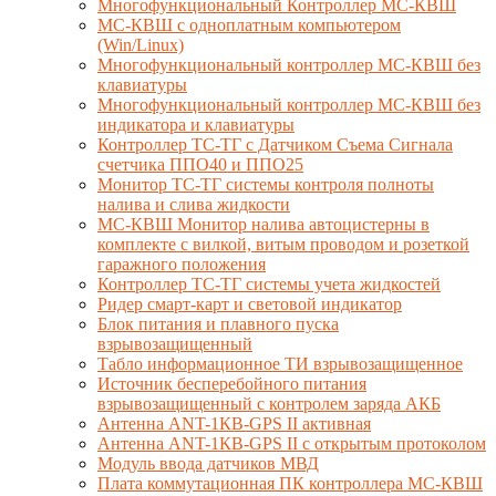
Многофункциональный Контроллер МС-КВШ
МС-КВШ с одноплатным компьютером
(Win/Linux)
Многофункциональный контроллер МС-КВШ без
клавиатуры
Многофункциональный контроллер МС-КВШ без
индикатора и клавиатуры
Контроллер ТС-ТГ с Датчиком Съема Сигнала
счетчика ППО40 и ППО25
Монитор ТС-ТГ системы контроля полноты
налива и слива жидкости
МС-КВШ Монитор налива автоцистерны в
комплекте с вилкой, витым проводом и розеткой
гаражного положения
Контроллер ТС-ТГ системы учета жидкостей
Ридер смарт-карт и световой индикатор
Блок питания и плавного пуска
взрывозащищенный
Табло информационное ТИ взрывозащищенное
Источник бесперебойного питания
взрывозащищенный с контролем заряда АКБ
Антенна ANT-1КВ-GPS II активная
Антенна ANT-1КВ-GPS II с открытым протоколом
Модуль ввода датчиков МВД
Плата коммутационная ПК контроллера МС-КВШ