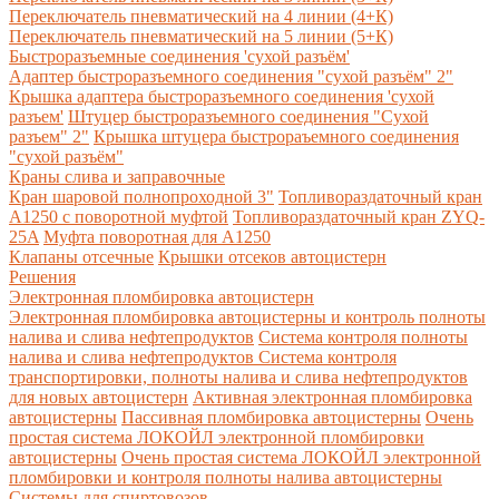
Переключатель пневматический на 4 линии (4+К)
Переключатель пневматический на 5 линии (5+К)
Быстроразъемные соединения 'сухой разъём'
Адаптер быстроразъемного соединения "сухой разъём" 2"
Крышка адаптера быстроразъемного соединения 'сухой
разъем'
Штуцер быстроразъемного соединения "Сухой
разъем" 2"
Крышка штуцера быстрораъемного соединения
"сухой разъём"
Краны слива и заправочные
Кран шаровой полнопроходной 3"
Топливораздаточный кран
A1250 с поворотной муфтой
Топливораздаточный кран ZYQ-
25A
Муфта поворотная для А1250
Клапаны отсечные
Крышки отсеков автоцистерн
Решения
Электронная пломбировка автоцистерн
Электронная пломбировка автоцистерны и контроль полноты
налива и слива нефтепродуктов
Система контроля полноты
налива и слива нефтепродуктов
Система контроля
транспортировки, полноты налива и слива нефтепродуктов
для новых автоцистерн
Активная электронная пломбировка
автоцистерны
Пассивная пломбировка автоцистерны
Очень
простая система ЛОКОЙЛ электронной пломбировки
автоцистерны
Очень простая система ЛОКОЙЛ электронной
пломбировки и контроля полноты налива автоцистерны
Системы для спиртовозов