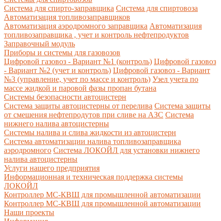
Система для спирто-заправщика
Система для спиртовоза
Автоматизация топливозаправщиков
Автоматизация аэродромного заправщика
Автоматизация
топливозаправщика , учет и контроль нефтепродуктов
Заправочный модуль
Приборы и системы для газовозов
Цифровой газовоз - Вариант №1 (контроль)
Цифровой газовоз
- Вариант №2 (учет и контроль)
Цифровой газовоз - Вариант
№3 (управление, учет по массе и контроль)
Узел учета по
массе жидкой и паровой фазы пропан бутана
Системы безопасности автоцистерн
Система защиты автоцистерны от перелива
Система защиты
от смешения нефтепродутов при сливе на АЗС
Система
нижнего налива автоцистерны
Системы налива и слива жидкости из автоцистерн
Система автоматизации налива топливозаправщика
аэродромного
Система ЛОКОЙЛ для установки нижнего
налива автоцистерны
Услуги нашего предприятия
Информационная и техническая поддержка системы
ЛОКОЙЛ
Контроллер МС-КВШ для промышленной автоматизации
Контроллер МС-КВШ для промышленной автоматизации
Наши проекты