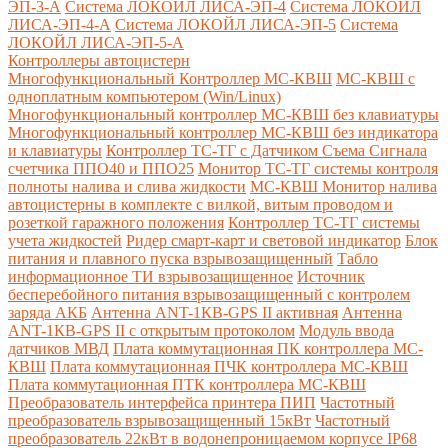
ЭП-3-А
Система ЛОКОЙЛ ЛИСА-ЭП-4
Система ЛОКОЙЛ
ЛИСА-ЭП-4-А
Система ЛОКОЙЛ ЛИСА-ЭП-5
Система
ЛОКОЙЛ ЛИСА-ЭП-5-А
Контроллеры автоцистерн
Многофункциональный Контроллер МС-КВШ
МС-КВШ с
одноплатным компьютером (Win/Linux)
Многофункциональный контроллер МС-КВШ без клавиатуры
Многофункциональный контроллер МС-КВШ без индикатора
и клавиатуры
Контроллер ТС-ТГ с Датчиком Съема Сигнала
счетчика ППО40 и ППО25
Монитор ТС-ТГ системы контроля
полноты налива и слива жидкости
МС-КВШ Монитор налива
автоцистерны в комплекте с вилкой, витым проводом и
розеткой гаражного положения
Контроллер ТС-ТГ системы
учета жидкостей
Ридер смарт-карт и световой индикатор
Блок
питания и плавного пуска взрывозащищенный
Табло
информационное ТИ взрывозащищенное
Источник
бесперебойного питания взрывозащищенный с контролем
заряда АКБ
Антенна ANT-1КВ-GPS II активная
Антенна
ANT-1КВ-GPS II с открытым протоколом
Модуль ввода
датчиков МВД
Плата коммутационная ПК контроллера МС-
КВШ
Плата коммутационная ПЧК контроллера МС-КВШ
Плата коммутационная ПТК контроллера МС-КВШ
Преобразователь интерфейса принтера ПИП
Частотный
преобразователь взрывозащищенный 15кВт
Частотный
преобразователь 22кВт в водонепроницаемом корпусе IP68