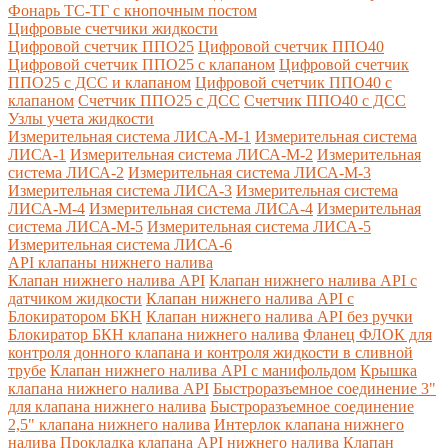
Фонарь ТС-ТГ с кнопочным постом
Цифровые счетчики жидкости
Цифровой счетчик ППО25
Цифровой счетчик ППО40
Цифровой счетчик ППО25 с клапаном
Цифровой счетчик
ППО25 с ДСС и клапаном
Цифровой счетчик ППО40 с
клапаном
Счетчик ППО25 с ДСС
Счетчик ППО40 с ДСС
Узлы учета жидкости
Измерительная система ЛИСА-М-1
Измерительная система
ЛИСА-1
Измерительная система ЛИСА-М-2
Измерительная
система ЛИСА-2
Измерительная система ЛИСА-М-3
Измерительная система ЛИСА-3
Измерительная система
ЛИСА-М-4
Измерительная система ЛИСА-4
Измерительная
система ЛИСА-М-5
Измерительная система ЛИСА-5
Измерительная система ЛИСА-6
API клапаны нижнего налива
Клапан нижнего налива API
Клапан нижнего налива API с
датчиком жидкости
Клапан нижнего налива API с
Блокиратором БКН
Клапан нижнего налива API без ручки
Блокиратор БКН клапана нижнего налива
Фланец ФЛОК для
контроля донного клапана и контроля жидкости в сливной
трубе
Клапан нижнего налива API с манифольдом
Крышка
клапана нижнего налива API
Быстроразъемное соединение 3"
для клапана нижнего налива
Быстроразъемное соединение
2,5" клапана нижнего налива
Интерлок клапана нижнего
налива
Прокладка клапана API нижнего налива
Клапан