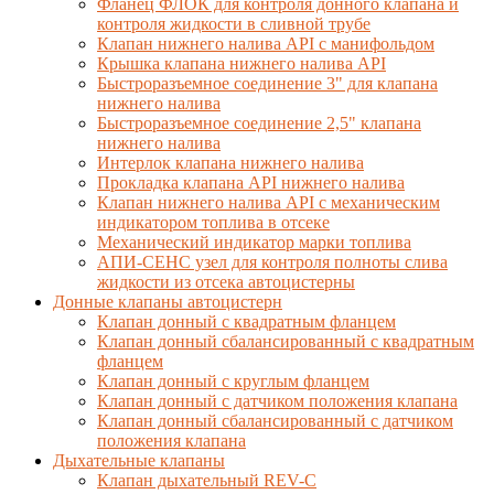
Фланец ФЛОК для контроля донного клапана и
контроля жидкости в сливной трубе
Клапан нижнего налива API с манифольдом
Крышка клапана нижнего налива API
Быстроразъемное соединение 3" для клапана
нижнего налива
Быстроразъемное соединение 2,5" клапана
нижнего налива
Интерлок клапана нижнего налива
Прокладка клапана API нижнего налива
Клапан нижнего налива API с механическим
индикатором топлива в отсеке
Механический индикатор марки топлива
АПИ-СЕНС узел для контроля полноты слива
жидкости из отсека автоцистерны
Донные клапаны автоцистерн
Клапан донный с квадратным фланцем
Клапан донный сбалансированный с квадратным
фланцем
Клапан донный с круглым фланцем
Клапан донный с датчиком положения клапана
Клапан донный сбалансированный с датчиком
положения клапана
Дыхательные клапаны
Клапан дыхательный REV-C