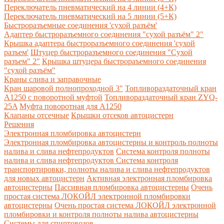
Переключатель пневматический на 4 линии (4+К)
Переключатель пневматический на 5 линии (5+К)
Быстроразъемные соединения 'сухой разъём'
Адаптер быстроразъемного соединения "сухой разъём" 2"
Крышка адаптера быстроразъемного соединения 'сухой
разъем'
Штуцер быстроразъемного соединения "Сухой
разъем" 2"
Крышка штуцера быстрораъемного соединения
"сухой разъём"
Краны слива и заправочные
Кран шаровой полнопроходной 3"
Топливораздаточный кран
A1250 с поворотной муфтой
Топливораздаточный кран ZYQ-
25A
Муфта поворотная для А1250
Клапаны отсечные
Крышки отсеков автоцистерн
Решения
Электронная пломбировка автоцистерн
Электронная пломбировка автоцистерны и контроль полноты
налива и слива нефтепродуктов
Система контроля полноты
налива и слива нефтепродуктов
Система контроля
транспортировки, полноты налива и слива нефтепродуктов
для новых автоцистерн
Активная электронная пломбировка
автоцистерны
Пассивная пломбировка автоцистерны
Очень
простая система ЛОКОЙЛ электронной пломбировки
автоцистерны
Очень простая система ЛОКОЙЛ электронной
пломбировки и контроля полноты налива автоцистерны
Системы для спиртовозов