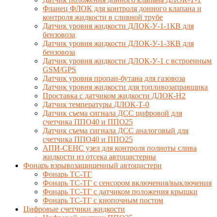
Фланец ФЛОК для контроля донного клапана и
контроля жидкости в сливной трубе
Датчик уровня жидкости ДЛОК-У-1-1КВ для
бензовоза
Датчик уровня жидкости ДЛОК-У-1-3КВ для
бензовоза
Датчик уровня жидкости ДЛОК-У-1 с встроенным
GSM/GPS
Датчик уровня пропан-бутана для газовоза
Датчик уровня жидкости для топливозаправщика
Проставка с датчиком жидкости ДЛОК-Н2
Датчик температуры ДЛОК-Т-0
Датчик съема сигнала ДСС цифровой для
счетчика ППО40 и ППО25
Датчик съема сигнала ДСС аналоговый для
счетчика ППО40 и ППО25
АПИ-СЕНС узел для контроля полноты слива
жидкости из отсека автоцистерны
Фонарь взрывозащищенный автоцистерн
Фонарь ТС-ТГ
Фонарь ТС-ТГ с сенсором включения/выключения
Фонарь ТС-ТГ с датчиком положения крышки
Фонарь ТС-ТГ с кнопочным постом
Цифровые счетчики жидкости