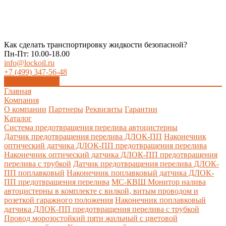
Как сделать транспортировку жидкости безопасной?
Пн-Пт: 10.00-18.00
info@lockoil.ru
+7 (499) 347-56-48
Заказать звонок
Главная
Компания
О компании
Партнеры
Реквизиты
Гарантии
Каталог
Система предотвращения перелива автоцистерны
Датчик предотвращения перелива ДЛОК-ПП
Наконечник
оптический датчика ДЛОК-ПП предотвращения перелива
Наконечник оптический датчика ДЛОК-ПП предотвращения
перелива с трубкой
Датчик предотвращения перелива ДЛОК-
ПП поплавковый
Наконечник поплавковый датчика ДЛОК-
ПП предотвращения перелива
МС-КВШ Монитор налива
автоцистерны в комплекте с вилкой, витым проводом и
розеткой гаражного положения
Наконечник поплавковый
датчика ДЛОК-ПП предотвращения перелива с трубкой
Провод морозостойкий пяти жильный с цветовой