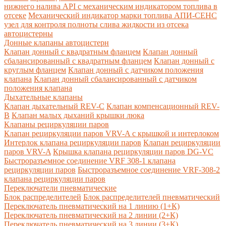
нижнего налива API с механическим индикатором топлива в
отсеке
Механический индикатор марки топлива
АПИ-СЕНС
узел для контроля полноты слива жидкости из отсека
автоцистерны
Донные клапаны автоцистерн
Клапан донный с квадратным фланцем
Клапан донный
сбалансированный с квадратным фланцем
Клапан донный с
круглым фланцем
Клапан донный с датчиком положения
клапана
Клапан донный сбалансированный с датчиком
положения клапана
Дыхательные клапаны
Клапан дыхательный REV-C
Клапан компенсационный REV-
B
Клапан малых дыханий крышки люка
Клапаны рециркуляции паров
Клапан рециркуляции паров VRV-A с крышкой и интерлоком
Интерлок клапана рециркуляции паров
Клапан рециркуляции
паров VRV-A
Крышка клапана рециркуляции паров DG-VC
Быстроразъемное соединение VRF 308-1 клапана
рециркуляции паров
Быстроразъемное соединение VRF-308-2
клапана рециркуляции паров
Переключатели пневматические
Блок распределителей
Блок распределителей пневматический
Переключатель пневматический на 1 линию (1+К)
Переключатель пневматический на 2 линии (2+К)
Переключатель пневматический на 3 линии (3+К)