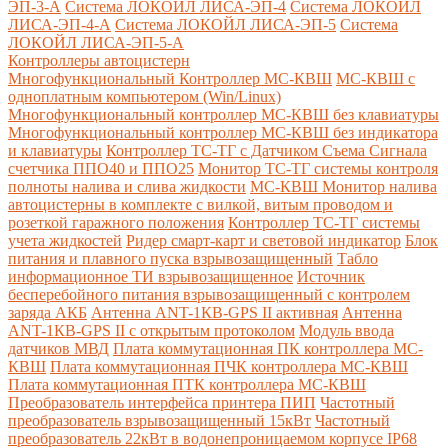
ЭП-3-А
Система ЛОКОЙЛ ЛИСА-ЭП-4
Система ЛОКОЙЛ
ЛИСА-ЭП-4-А
Система ЛОКОЙЛ ЛИСА-ЭП-5
Система
ЛОКОЙЛ ЛИСА-ЭП-5-А
Контроллеры автоцистерн
Многофункциональный Контроллер МС-КВШ
МС-КВШ с
одноплатным компьютером (Win/Linux)
Многофункциональный контроллер МС-КВШ без клавиатуры
Многофункциональный контроллер МС-КВШ без индикатора
и клавиатуры
Контроллер ТС-ТГ с Датчиком Съема Сигнала
счетчика ППО40 и ППО25
Монитор ТС-ТГ системы контроля
полноты налива и слива жидкости
МС-КВШ Монитор налива
автоцистерны в комплекте с вилкой, витым проводом и
розеткой гаражного положения
Контроллер ТС-ТГ системы
учета жидкостей
Ридер смарт-карт и световой индикатор
Блок
питания и плавного пуска взрывозащищенный
Табло
информационное ТИ взрывозащищенное
Источник
бесперебойного питания взрывозащищенный с контролем
заряда АКБ
Антенна ANT-1КВ-GPS II активная
Антенна
ANT-1КВ-GPS II с открытым протоколом
Модуль ввода
датчиков МВД
Плата коммутационная ПК контроллера МС-
КВШ
Плата коммутационная ПЧК контроллера МС-КВШ
Плата коммутационная ПТК контроллера МС-КВШ
Преобразователь интерфейса принтера ПИП
Частотный
преобразователь взрывозащищенный 15кВт
Частотный
преобразователь 22кВт в водонепроницаемом корпусе IP68