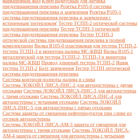
маркировкой жил
Ключ радиусный для датчика
предотвращения перелива
Розетка Р105-0 системы
предотвращения перелива и заземления
Розетка Р105-1
системы предотвращения перелива и заземления с
встроенным 'интерлоком'
Тестер ТСПП-2 оптической системы
предотвращения перелива
Тестер ТСПП-3 оптической
системы предотвращения перелива
Тестер ТСПП-3
оптической системы предотвращения перелива в полной
комплектации
Вилка В105-0 пластиковая для тестера ТСПП-2,
тестера ТСПП-3 и монитора налива МС-КВШ
Вилка В105-1
металлический для тестера ТСПП-2, ТСПП-3 и монитора
налива МС-КВШ
Провод длинный тестера ТСПП-2
Ящик
тестера ТСПП-2
Болт заземления
Тестер ТСПП оптической
системы предотвращения перелива
Cистема контроля полноты налива и слива
Система ЛОКОЙЛ ЛИСА-ПНС-2 для автоцистерны с двумя
отсеками
Система ЛОКОЙЛ ЛИСА-ПНС-3 для автоцистерны
с тремя отсеками
Система ЛОКОЙЛ ЛИСА-ПНС-4 для
автоцистерны с четырьмя отсеками
Система ЛОКОЙЛ
ЛИСА-ПНС-5 для автоцистерны с пятью отсеками
Система защиты от смешения нефтепродуктов при сливе из
отсеков автоцистерны
Система ЛОКОЙЛ ЛИСА-AM-3 защита от смешения для
автоцистерны с тремя отсеками
Система ЛОКОЙЛ ЛИСА-
AM-4 защита от смешения для автоцистерны с четырьмя