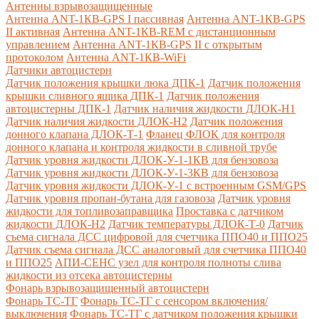
Антенны взрывозащищенные
Антенна ANT-1КВ-GPS I пассивная
Антенна ANT-1КВ-GPS
II активная
Антенна ANT-1КВ-REM c дистанционным
управлением
Антенна ANT-1КВ-GPS II с открытым
протоколом
Антенна ANT-1КВ-WiFi
Датчики автоцистерн
Датчик положения крышки люка ДПК-1
Датчик положения
крышки сливного ящика ДПК-1
Датчик положения
автоцистерны ДПК-1
Датчик наличия жидкости ДЛОК-Н1
Датчик наличия жидкости ДЛОК-Н2
Датчик положения
донного клапана ДЛОК-Т-1
Фланец ФЛОК для контроля
донного клапана и контроля жидкости в сливной трубе
Датчик уровня жидкости ДЛОК-У-1-1КВ для бензовоза
Датчик уровня жидкости ДЛОК-У-1-3КВ для бензовоза
Датчик уровня жидкости ДЛОК-У-1 с встроенным GSM/GPS
Датчик уровня пропан-бутана для газовоза
Датчик уровня
жидкости для топливозаправщика
Проставка с датчиком
жидкости ДЛОК-Н2
Датчик температуры ДЛОК-Т-0
Датчик
съема сигнала ДСС цифровой для счетчика ППО40 и ППО25
Датчик съема сигнала ДСС аналоговый для счетчика ППО40
и ППО25
АПИ-СЕНС узел для контроля полноты слива
жидкости из отсека автоцистерны
Фонарь взрывозащищенный автоцистерн
Фонарь ТС-ТГ
Фонарь ТС-ТГ с сенсором включения/
выключения
Фонарь ТС-ТГ с датчиком положения крышки