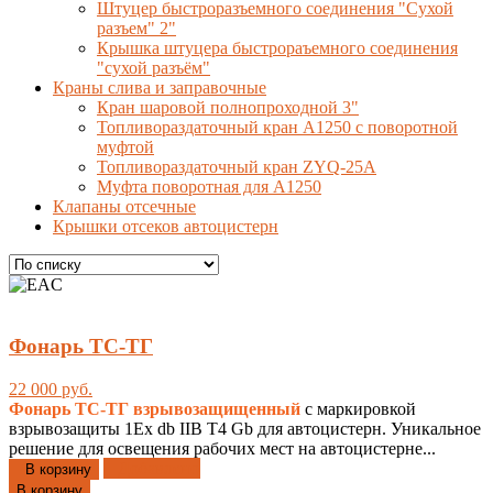
Штуцер быстроразъемного соединения "Сухой
разъем" 2"
Крышка штуцера быстрораъемного соединения
"сухой разъём"
Краны слива и заправочные
Кран шаровой полнопроходной 3"
Топливораздаточный кран A1250 с поворотной
муфтой
Топливораздаточный кран ZYQ-25A
Муфта поворотная для А1250
Клапаны отсечные
Крышки отсеков автоцистерн
Фонарь ТС-ТГ
22 000 руб.
Фонарь ТС-ТГ
взрывозащищенный
с маркировкой
взрывозащиты 1Ex db IIB T4 Gb для автоцистерн. Уникальное
решение для освещения рабочих мест на автоцистерне...
Добавлено
В корзину
В корзину