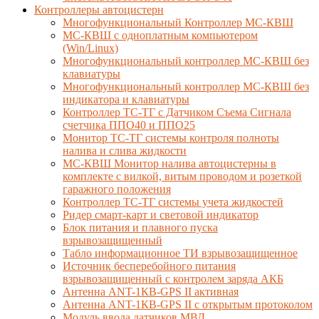
Контроллеры автоцистерн
Многофункциональный Контроллер МС-КВШ
МС-КВШ с одноплатным компьютером
(Win/Linux)
Многофункциональный контроллер МС-КВШ без
клавиатуры
Многофункциональный контроллер МС-КВШ без
индикатора и клавиатуры
Контроллер ТС-ТГ с Датчиком Съема Сигнала
счетчика ППО40 и ППО25
Монитор ТС-ТГ системы контроля полноты
налива и слива жидкости
МС-КВШ Монитор налива автоцистерны в
комплекте с вилкой, витым проводом и розеткой
гаражного положения
Контроллер ТС-ТГ системы учета жидкостей
Ридер смарт-карт и световой индикатор
Блок питания и плавного пуска
взрывозащищенный
Табло информационное ТИ взрывозащищенное
Источник бесперебойного питания
взрывозащищенный с контролем заряда АКБ
Антенна ANT-1КВ-GPS II активная
Антенна ANT-1КВ-GPS II с открытым протоколом
Модуль ввода датчиков МВД