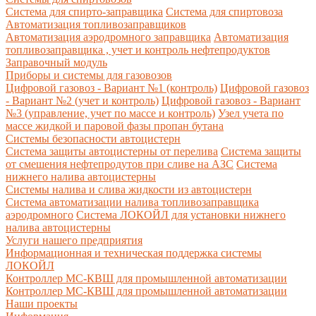
Система для спирто-заправщика
Система для спиртовоза
Автоматизация топливозаправщиков
Автоматизация аэродромного заправщика
Автоматизация
топливозаправщика , учет и контроль нефтепродуктов
Заправочный модуль
Приборы и системы для газовозов
Цифровой газовоз - Вариант №1 (контроль)
Цифровой газовоз
- Вариант №2 (учет и контроль)
Цифровой газовоз - Вариант
№3 (управление, учет по массе и контроль)
Узел учета по
массе жидкой и паровой фазы пропан бутана
Системы безопасности автоцистерн
Система защиты автоцистерны от перелива
Система защиты
от смешения нефтепродутов при сливе на АЗС
Система
нижнего налива автоцистерны
Системы налива и слива жидкости из автоцистерн
Система автоматизации налива топливозаправщика
аэродромного
Система ЛОКОЙЛ для установки нижнего
налива автоцистерны
Услуги нашего предприятия
Информационная и техническая поддержка системы
ЛОКОЙЛ
Контроллер МС-КВШ для промышленной автоматизации
Контроллер МС-КВШ для промышленной автоматизации
Наши проекты