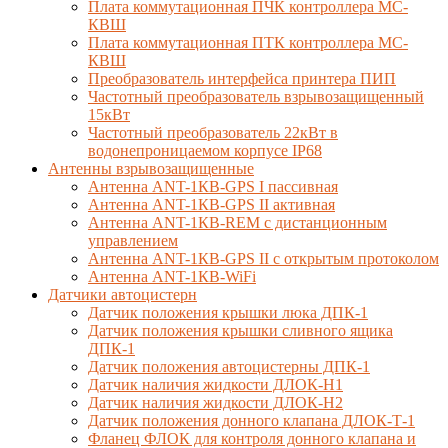
Плата коммутационная ПЧК контроллера МС-
КВШ
Плата коммутационная ПТК контроллера МС-
КВШ
Преобразователь интерфейса принтера ПИП
Частотный преобразователь взрывозащищенный
15кВт
Частотный преобразователь 22кВт в
водонепроницаемом корпусе IP68
Антенны взрывозащищенные
Антенна ANT-1КВ-GPS I пассивная
Антенна ANT-1КВ-GPS II активная
Антенна ANT-1КВ-REM c дистанционным
управлением
Антенна ANT-1КВ-GPS II с открытым протоколом
Антенна ANT-1КВ-WiFi
Датчики автоцистерн
Датчик положения крышки люка ДПК-1
Датчик положения крышки сливного ящика
ДПК-1
Датчик положения автоцистерны ДПК-1
Датчик наличия жидкости ДЛОК-Н1
Датчик наличия жидкости ДЛОК-Н2
Датчик положения донного клапана ДЛОК-Т-1
Фланец ФЛОК для контроля донного клапана и