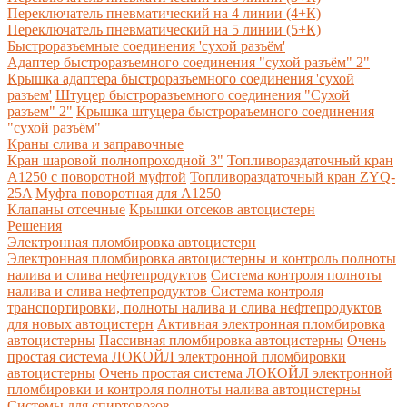
Переключатель пневматический на 4 линии (4+К)
Переключатель пневматический на 5 линии (5+К)
Быстроразъемные соединения 'сухой разъём'
Адаптер быстроразъемного соединения "сухой разъём" 2"
Крышка адаптера быстроразъемного соединения 'сухой
разъем'
Штуцер быстроразъемного соединения "Сухой
разъем" 2"
Крышка штуцера быстрораъемного соединения
"сухой разъём"
Краны слива и заправочные
Кран шаровой полнопроходной 3"
Топливораздаточный кран
A1250 с поворотной муфтой
Топливораздаточный кран ZYQ-
25A
Муфта поворотная для А1250
Клапаны отсечные
Крышки отсеков автоцистерн
Решения
Электронная пломбировка автоцистерн
Электронная пломбировка автоцистерны и контроль полноты
налива и слива нефтепродуктов
Система контроля полноты
налива и слива нефтепродуктов
Система контроля
транспортировки, полноты налива и слива нефтепродуктов
для новых автоцистерн
Активная электронная пломбировка
автоцистерны
Пассивная пломбировка автоцистерны
Очень
простая система ЛОКОЙЛ электронной пломбировки
автоцистерны
Очень простая система ЛОКОЙЛ электронной
пломбировки и контроля полноты налива автоцистерны
Системы для спиртовозов