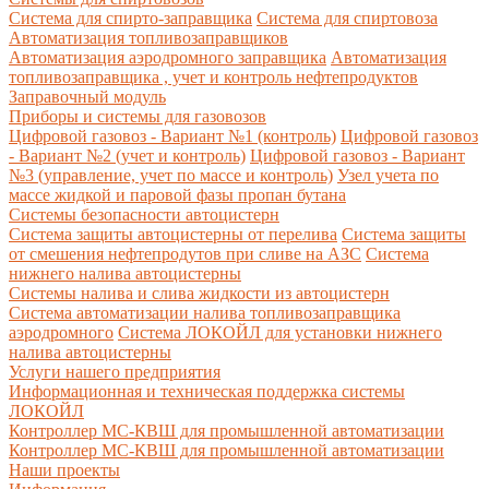
Система для спирто-заправщика
Система для спиртовоза
Автоматизация топливозаправщиков
Автоматизация аэродромного заправщика
Автоматизация
топливозаправщика , учет и контроль нефтепродуктов
Заправочный модуль
Приборы и системы для газовозов
Цифровой газовоз - Вариант №1 (контроль)
Цифровой газовоз
- Вариант №2 (учет и контроль)
Цифровой газовоз - Вариант
№3 (управление, учет по массе и контроль)
Узел учета по
массе жидкой и паровой фазы пропан бутана
Системы безопасности автоцистерн
Система защиты автоцистерны от перелива
Система защиты
от смешения нефтепродутов при сливе на АЗС
Система
нижнего налива автоцистерны
Системы налива и слива жидкости из автоцистерн
Система автоматизации налива топливозаправщика
аэродромного
Система ЛОКОЙЛ для установки нижнего
налива автоцистерны
Услуги нашего предприятия
Информационная и техническая поддержка системы
ЛОКОЙЛ
Контроллер МС-КВШ для промышленной автоматизации
Контроллер МС-КВШ для промышленной автоматизации
Наши проекты