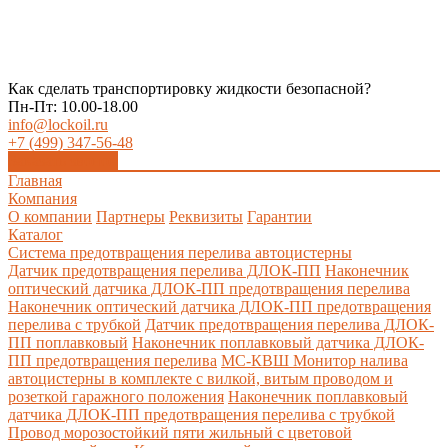
Как сделать транспортировку жидкости безопасной?
Пн-Пт: 10.00-18.00
info@lockoil.ru
+7 (499) 347-56-48
Заказать звонок
Главная
Компания
О компании
Партнеры
Реквизиты
Гарантии
Каталог
Система предотвращения перелива автоцистерны
Датчик предотвращения перелива ДЛОК-ПП
Наконечник
оптический датчика ДЛОК-ПП предотвращения перелива
Наконечник оптический датчика ДЛОК-ПП предотвращения
перелива с трубкой
Датчик предотвращения перелива ДЛОК-
ПП поплавковый
Наконечник поплавковый датчика ДЛОК-
ПП предотвращения перелива
МС-КВШ Монитор налива
автоцистерны в комплекте с вилкой, витым проводом и
розеткой гаражного положения
Наконечник поплавковый
датчика ДЛОК-ПП предотвращения перелива с трубкой
Провод морозостойкий пяти жильный с цветовой