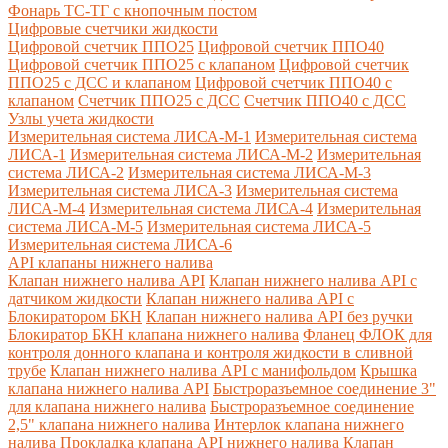
Фонарь ТС-ТГ с кнопочным постом
Цифровые счетчики жидкости
Цифровой счетчик ППО25
Цифровой счетчик ППО40
Цифровой счетчик ППО25 с клапаном
Цифровой счетчик
ППО25 с ДСС и клапаном
Цифровой счетчик ППО40 с
клапаном
Счетчик ППО25 с ДСС
Счетчик ППО40 с ДСС
Узлы учета жидкости
Измерительная система ЛИСА-М-1
Измерительная система
ЛИСА-1
Измерительная система ЛИСА-М-2
Измерительная
система ЛИСА-2
Измерительная система ЛИСА-М-3
Измерительная система ЛИСА-3
Измерительная система
ЛИСА-М-4
Измерительная система ЛИСА-4
Измерительная
система ЛИСА-М-5
Измерительная система ЛИСА-5
Измерительная система ЛИСА-6
API клапаны нижнего налива
Клапан нижнего налива API
Клапан нижнего налива API с
датчиком жидкости
Клапан нижнего налива API с
Блокиратором БКН
Клапан нижнего налива API без ручки
Блокиратор БКН клапана нижнего налива
Фланец ФЛОК для
контроля донного клапана и контроля жидкости в сливной
трубе
Клапан нижнего налива API с манифольдом
Крышка
клапана нижнего налива API
Быстроразъемное соединение 3"
для клапана нижнего налива
Быстроразъемное соединение
2,5" клапана нижнего налива
Интерлок клапана нижнего
налива
Прокладка клапана API нижнего налива
Клапан