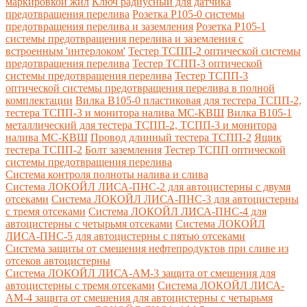
маркировкой жил
Ключ радиусный для датчика
предотвращения перелива
Розетка Р105-0 системы
предотвращения перелива и заземления
Розетка Р105-1
системы предотвращения перелива и заземления с
встроенным 'интерлоком'
Тестер ТСПП-2 оптической системы
предотвращения перелива
Тестер ТСПП-3 оптической
системы предотвращения перелива
Тестер ТСПП-3
оптической системы предотвращения перелива в полной
комплектации
Вилка В105-0 пластиковая для тестера ТСПП-2,
тестера ТСПП-3 и монитора налива МС-КВШ
Вилка В105-1
металлический для тестера ТСПП-2, ТСПП-3 и монитора
налива МС-КВШ
Провод длинный тестера ТСПП-2
Ящик
тестера ТСПП-2
Болт заземления
Тестер ТСПП оптической
системы предотвращения перелива
Cистема контроля полноты налива и слива
Система ЛОКОЙЛ ЛИСА-ПНС-2 для автоцистерны с двумя
отсеками
Система ЛОКОЙЛ ЛИСА-ПНС-3 для автоцистерны
с тремя отсеками
Система ЛОКОЙЛ ЛИСА-ПНС-4 для
автоцистерны с четырьмя отсеками
Система ЛОКОЙЛ
ЛИСА-ПНС-5 для автоцистерны с пятью отсеками
Система защиты от смешения нефтепродуктов при сливе из
отсеков автоцистерны
Система ЛОКОЙЛ ЛИСА-AM-3 защита от смешения для
автоцистерны с тремя отсеками
Система ЛОКОЙЛ ЛИСА-
AM-4 защита от смешения для автоцистерны с четырьмя