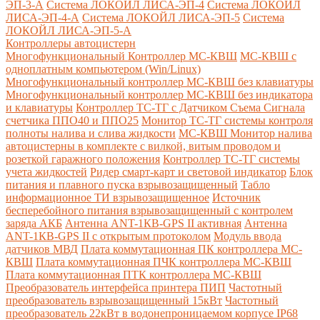
ЭП-3-А
Система ЛОКОЙЛ ЛИСА-ЭП-4
Система ЛОКОЙЛ
ЛИСА-ЭП-4-А
Система ЛОКОЙЛ ЛИСА-ЭП-5
Система
ЛОКОЙЛ ЛИСА-ЭП-5-А
Контроллеры автоцистерн
Многофункциональный Контроллер МС-КВШ
МС-КВШ с
одноплатным компьютером (Win/Linux)
Многофункциональный контроллер МС-КВШ без клавиатуры
Многофункциональный контроллер МС-КВШ без индикатора
и клавиатуры
Контроллер ТС-ТГ с Датчиком Съема Сигнала
счетчика ППО40 и ППО25
Монитор ТС-ТГ системы контроля
полноты налива и слива жидкости
МС-КВШ Монитор налива
автоцистерны в комплекте с вилкой, витым проводом и
розеткой гаражного положения
Контроллер ТС-ТГ системы
учета жидкостей
Ридер смарт-карт и световой индикатор
Блок
питания и плавного пуска взрывозащищенный
Табло
информационное ТИ взрывозащищенное
Источник
бесперебойного питания взрывозащищенный с контролем
заряда АКБ
Антенна ANT-1КВ-GPS II активная
Антенна
ANT-1КВ-GPS II с открытым протоколом
Модуль ввода
датчиков МВД
Плата коммутационная ПК контроллера МС-
КВШ
Плата коммутационная ПЧК контроллера МС-КВШ
Плата коммутационная ПТК контроллера МС-КВШ
Преобразователь интерфейса принтера ПИП
Частотный
преобразователь взрывозащищенный 15кВт
Частотный
преобразователь 22кВт в водонепроницаемом корпусе IP68