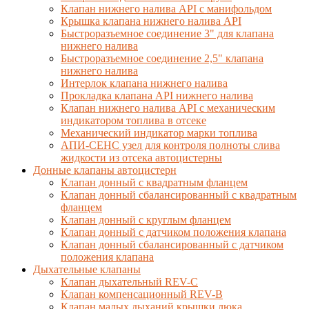
Клапан нижнего налива API с манифольдом
Крышка клапана нижнего налива API
Быстроразъемное соединение 3" для клапана
нижнего налива
Быстроразъемное соединение 2,5" клапана
нижнего налива
Интерлок клапана нижнего налива
Прокладка клапана API нижнего налива
Клапан нижнего налива API с механическим
индикатором топлива в отсеке
Механический индикатор марки топлива
АПИ-СЕНС узел для контроля полноты слива
жидкости из отсека автоцистерны
Донные клапаны автоцистерн
Клапан донный с квадратным фланцем
Клапан донный сбалансированный с квадратным
фланцем
Клапан донный с круглым фланцем
Клапан донный с датчиком положения клапана
Клапан донный сбалансированный с датчиком
положения клапана
Дыхательные клапаны
Клапан дыхательный REV-C
Клапан компенсационный REV-B
Клапан малых дыханий крышки люка