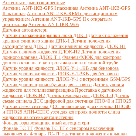
Антенны взрывозащищенные
Антенна ANT-1КВ-GPS I пассивная
Антенна ANT-1КВ-GPS
II активная
Антенна ANT-1КВ-REM c дистанционным
управлением
Антенна ANT-1КВ-GPS II с открытым
протоколом
Антенна ANT-1КВ-WiFi
Датчики автоцистерн
Датчик положения крышки люка ДПК-1
Датчик положения
крышки сливного ящика ДПК-1
Датчик положения
автоцистерны ДПК-1
Датчик наличия жидкости ДЛОК-Н1
Датчик наличия жидкости ДЛОК-Н2
Датчик положения
донного клапана ДЛОК-Т-1
Фланец ФЛОК для контроля
донного клапана и контроля жидкости в сливной трубе
Датчик уровня жидкости ДЛОК-У-1-1КВ для бензовоза
Датчик уровня жидкости ДЛОК-У-1-3КВ для бензовоза
Датчик уровня жидкости ДЛОК-У-1 с встроенным GSM/GPS
Датчик уровня пропан-бутана для газовоза
Датчик уровня
жидкости для топливозаправщика
Проставка с датчиком
жидкости ДЛОК-Н2
Датчик температуры ДЛОК-Т-0
Датчик
съема сигнала ДСС цифровой для счетчика ППО40 и ППО25
Датчик съема сигнала ДСС аналоговый для счетчика ППО40
и ППО25
АПИ-СЕНС узел для контроля полноты слива
жидкости из отсека автоцистерны
Фонарь взрывозащищенный автоцистерн
Фонарь ТС-ТГ
Фонарь ТС-ТГ с сенсором включения/
выключения
Фонарь ТС-ТГ с датчиком положения крышки