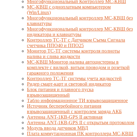
Многофункциональный Контроллер МС-КВШ
МС-КВШ с одноплатным компьютером
(Win/Linux)
Многофункциональный контроллер МС-КВШ без
клавиатуры
Многофункциональный контроллер МС-КВШ без
индикатора и клавиатуры
Контроллер ТС-ТГ с Датчиком Съема Сигнала
счетчика ППО40 и ППО25
Монитор ТС-ТГ системы контроля полноты
налива и слива жидкости
МС-КВШ Монитор налива автоцистерны в
комплекте с вилкой, витым проводом и розеткой
гаражного положения
Контроллер ТС-ТГ системы учета жидкостей
Ридер смарт-карт и световой индикатор
Блок питания и плавного пуска
взрывозащищенный
Табло информационное ТИ взрывозащищенное
Источник бесперебойного питания
взрывозащищенный с контролем заряда АКБ
Антенна ANT-1КВ-GPS II активная
Антенна ANT-1КВ-GPS II с открытым протоколом
Модуль ввода датчиков МВД
Плата коммутационная ПК контроллера МС-КВШ