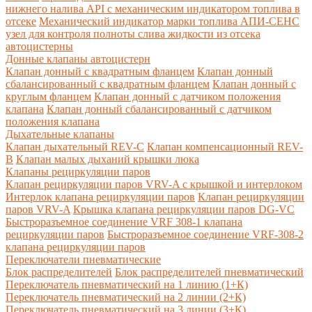
нижнего налива API с механическим индикатором топлива в
отсеке
Механический индикатор марки топлива
АПИ-СЕНС
узел для контроля полноты слива жидкости из отсека
автоцистерны
Донные клапаны автоцистерн
Клапан донный с квадратным фланцем
Клапан донный
сбалансированный с квадратным фланцем
Клапан донный с
круглым фланцем
Клапан донный с датчиком положения
клапана
Клапан донный сбалансированный с датчиком
положения клапана
Дыхательные клапаны
Клапан дыхательный REV-C
Клапан компенсационный REV-
B
Клапан малых дыханий крышки люка
Клапаны рециркуляции паров
Клапан рециркуляции паров VRV-A с крышкой и интерлоком
Интерлок клапана рециркуляции паров
Клапан рециркуляции
паров VRV-A
Крышка клапана рециркуляции паров DG-VC
Быстроразъемное соединение VRF 308-1 клапана
рециркуляции паров
Быстроразъемное соединение VRF-308-2
клапана рециркуляции паров
Переключатели пневматические
Блок распределителей
Блок распределителей пневматический
Переключатель пневматический на 1 линию (1+К)
Переключатель пневматический на 2 линии (2+К)
Переключатель пневматический на 3 линии (3+К)