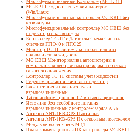
Многофункциональный Контроллер МС-КВШ
МС-КВШ с одноплатным компьютером
(Win/Linux)
Многофункциональный контроллер МС-КВШ без
клавиатуры
Многофункциональный контроллер МС-КВШ без
индикатора и клавиатуры
Контроллер ТС-ТГ с Датчиком Съема Сигнала
счетчика ППО40 и ППО25
Монитор ТС-ТГ системы контроля полноты
налива и слива жидкости
МС-КВШ Монитор налива автоцистерны в
комплекте с вилкой, витым проводом и розеткой
гаражного положения
Контроллер ТС-ТГ системы учета жидкостей
Ридер смарт-карт и световой индикатор
Блок питания и плавного пуска
взрывозащищенный
Табло информационное ТИ взрывозащищенное
Источник бесперебойного питания
взрывозащищенный с контролем заряда АКБ
Антенна ANT-1КВ-GPS II активная
Антенна ANT-1КВ-GPS II с открытым протоколом
Модуль ввода датчиков МВД
Плата коммутационная ПК контроллера МС-КВШ