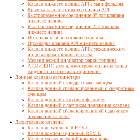
Клапан нижнего налива API с манифольдом
Крышка клапана нижнего налива API
Быстроразъемное соединение 3" для клапана
нижнего налива
Быстроразъемное соединение 2,5" клапана
нижнего налива
Интерлок клапана нижнего налива
Прокладка клапана API нижнего налива
Клапан нижнего налива API с механическим
индикатором топлива в отсеке
Механический индикатор марки топлива
АПИ-СЕНС узел для контроля полноты слива
жидкости из отсека автоцистерны
Донные клапаны автоцистерн
Клапан донный с квадратным фланцем
Клапан донный сбалансированный с квадратным
фланцем
Клапан донный с круглым фланцем
Клапан донный с датчиком положения клапана
Клапан донный сбалансированный с датчиком
положения клапана
Дыхательные клапаны
Клапан дыхательный REV-C
Клапан компенсационный REV-B
Клапан малых дыханий крышки люка