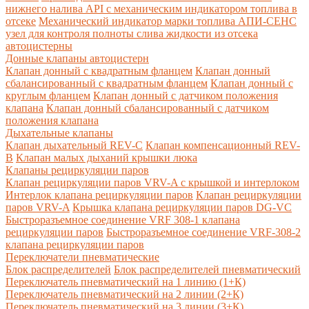
нижнего налива API с механическим индикатором топлива в
отсеке
Механический индикатор марки топлива
АПИ-СЕНС
узел для контроля полноты слива жидкости из отсека
автоцистерны
Донные клапаны автоцистерн
Клапан донный с квадратным фланцем
Клапан донный
сбалансированный с квадратным фланцем
Клапан донный с
круглым фланцем
Клапан донный с датчиком положения
клапана
Клапан донный сбалансированный с датчиком
положения клапана
Дыхательные клапаны
Клапан дыхательный REV-C
Клапан компенсационный REV-
B
Клапан малых дыханий крышки люка
Клапаны рециркуляции паров
Клапан рециркуляции паров VRV-A с крышкой и интерлоком
Интерлок клапана рециркуляции паров
Клапан рециркуляции
паров VRV-A
Крышка клапана рециркуляции паров DG-VC
Быстроразъемное соединение VRF 308-1 клапана
рециркуляции паров
Быстроразъемное соединение VRF-308-2
клапана рециркуляции паров
Переключатели пневматические
Блок распределителей
Блок распределителей пневматический
Переключатель пневматический на 1 линию (1+К)
Переключатель пневматический на 2 линии (2+К)
Переключатель пневматический на 3 линии (3+К)