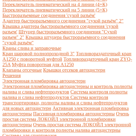
Переключатель пневматический на 4 линии (4+К)
Переключатель пневматический на 5 линии (5+К)
Быстроразъемные соединения 'сухой разъём'
Адаптер быстроразъемного соединения "сухой разъём" 2"
Крышка адаптера быстроразъемного соединения 'сухой
разъем'
Штуцер быстроразъемного соединения "Сухой
разъем" 2"
Крышка штуцера быстрораъемного соединения
"сухой разъём"
Краны слива и заправочные
Кран шаровой полнопроходной 3"
Топливораздаточный кран
A1250 с поворотной муфтой
Топливораздаточный кран ZYQ-
25A
Муфта поворотная для А1250
Клапаны отсечные
Крышки отсеков автоцистерн
Решения
Электронная пломбировка автоцистерн
Электронная пломбировка автоцистерны и контроль полноты
налива и слива нефтепродуктов
Система контроля полноты
налива и слива нефтепродуктов
Система контроля
транспортировки, полноты налива и слива нефтепродуктов
для новых автоцистерн
Активная электронная пломбировка
автоцистерны
Пассивная пломбировка автоцистерны
Очень
простая система ЛОКОЙЛ электронной пломбировки
автоцистерны
Очень простая система ЛОКОЙЛ электронной
пломбировки и контроля полноты налива автоцистерны
Системы для спиртовозов