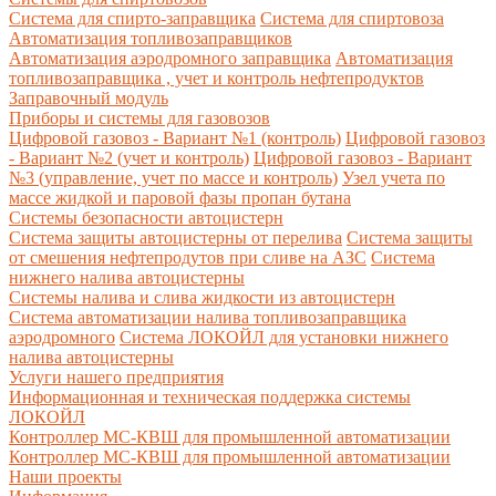
Система для спирто-заправщика
Система для спиртовоза
Автоматизация топливозаправщиков
Автоматизация аэродромного заправщика
Автоматизация
топливозаправщика , учет и контроль нефтепродуктов
Заправочный модуль
Приборы и системы для газовозов
Цифровой газовоз - Вариант №1 (контроль)
Цифровой газовоз
- Вариант №2 (учет и контроль)
Цифровой газовоз - Вариант
№3 (управление, учет по массе и контроль)
Узел учета по
массе жидкой и паровой фазы пропан бутана
Системы безопасности автоцистерн
Система защиты автоцистерны от перелива
Система защиты
от смешения нефтепродутов при сливе на АЗС
Система
нижнего налива автоцистерны
Системы налива и слива жидкости из автоцистерн
Система автоматизации налива топливозаправщика
аэродромного
Система ЛОКОЙЛ для установки нижнего
налива автоцистерны
Услуги нашего предприятия
Информационная и техническая поддержка системы
ЛОКОЙЛ
Контроллер МС-КВШ для промышленной автоматизации
Контроллер МС-КВШ для промышленной автоматизации
Наши проекты