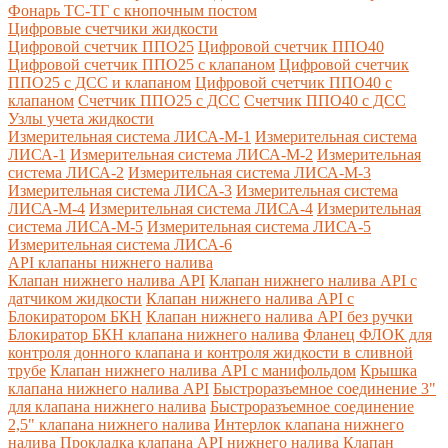
Фонарь ТС-ТГ с кнопочным постом
Цифровые счетчики жидкости
Цифровой счетчик ППО25
Цифровой счетчик ППО40
Цифровой счетчик ППО25 с клапаном
Цифровой счетчик
ППО25 с ДСС и клапаном
Цифровой счетчик ППО40 с
клапаном
Счетчик ППО25 с ДСС
Счетчик ППО40 с ДСС
Узлы учета жидкости
Измерительная система ЛИСА-М-1
Измерительная система
ЛИСА-1
Измерительная система ЛИСА-М-2
Измерительная
система ЛИСА-2
Измерительная система ЛИСА-М-3
Измерительная система ЛИСА-3
Измерительная система
ЛИСА-М-4
Измерительная система ЛИСА-4
Измерительная
система ЛИСА-М-5
Измерительная система ЛИСА-5
Измерительная система ЛИСА-6
API клапаны нижнего налива
Клапан нижнего налива API
Клапан нижнего налива API с
датчиком жидкости
Клапан нижнего налива API с
Блокиратором БКН
Клапан нижнего налива API без ручки
Блокиратор БКН клапана нижнего налива
Фланец ФЛОК для
контроля донного клапана и контроля жидкости в сливной
трубе
Клапан нижнего налива API с манифольдом
Крышка
клапана нижнего налива API
Быстроразъемное соединение 3"
для клапана нижнего налива
Быстроразъемное соединение
2,5" клапана нижнего налива
Интерлок клапана нижнего
налива
Прокладка клапана API нижнего налива
Клапан