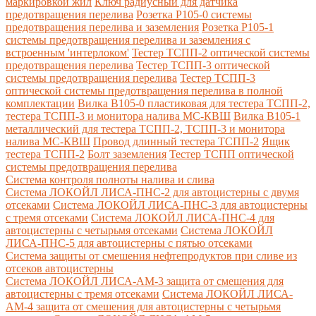
маркировкой жил
Ключ радиусный для датчика
предотвращения перелива
Розетка Р105-0 системы
предотвращения перелива и заземления
Розетка Р105-1
системы предотвращения перелива и заземления с
встроенным 'интерлоком'
Тестер ТСПП-2 оптической системы
предотвращения перелива
Тестер ТСПП-3 оптической
системы предотвращения перелива
Тестер ТСПП-3
оптической системы предотвращения перелива в полной
комплектации
Вилка В105-0 пластиковая для тестера ТСПП-2,
тестера ТСПП-3 и монитора налива МС-КВШ
Вилка В105-1
металлический для тестера ТСПП-2, ТСПП-3 и монитора
налива МС-КВШ
Провод длинный тестера ТСПП-2
Ящик
тестера ТСПП-2
Болт заземления
Тестер ТСПП оптической
системы предотвращения перелива
Cистема контроля полноты налива и слива
Система ЛОКОЙЛ ЛИСА-ПНС-2 для автоцистерны с двумя
отсеками
Система ЛОКОЙЛ ЛИСА-ПНС-3 для автоцистерны
с тремя отсеками
Система ЛОКОЙЛ ЛИСА-ПНС-4 для
автоцистерны с четырьмя отсеками
Система ЛОКОЙЛ
ЛИСА-ПНС-5 для автоцистерны с пятью отсеками
Система защиты от смешения нефтепродуктов при сливе из
отсеков автоцистерны
Система ЛОКОЙЛ ЛИСА-AM-3 защита от смешения для
автоцистерны с тремя отсеками
Система ЛОКОЙЛ ЛИСА-
AM-4 защита от смешения для автоцистерны с четырьмя