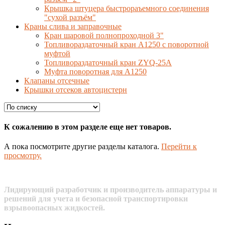
Крышка штуцера быстрораъемного соединения
"сухой разъём"
Краны слива и заправочные
Кран шаровой полнопроходной 3"
Топливораздаточный кран A1250 с поворотной
муфтой
Топливораздаточный кран ZYQ-25A
Муфта поворотная для А1250
Клапаны отсечные
Крышки отсеков автоцистерн
К сожалению в этом разделе еще нет товаров.
А пока посмотрите другие разделы каталога.
Перейти к
просмотру.
Лидирующий разработчик и производитель аппаратуры и
решений для учета и безопасной транспортировки
взрывоопасных жидкостей.