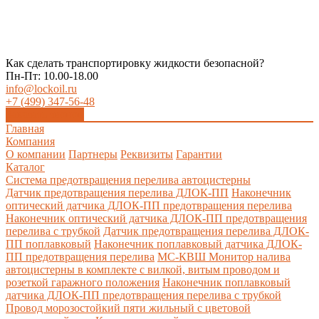
Как сделать транспортировку жидкости безопасной?
Пн-Пт: 10.00-18.00
info@lockoil.ru
+7 (499) 347-56-48
Заказать звонок
Главная
Компания
О компании
Партнеры
Реквизиты
Гарантии
Каталог
Система предотвращения перелива автоцистерны
Датчик предотвращения перелива ДЛОК-ПП
Наконечник
оптический датчика ДЛОК-ПП предотвращения перелива
Наконечник оптический датчика ДЛОК-ПП предотвращения
перелива с трубкой
Датчик предотвращения перелива ДЛОК-
ПП поплавковый
Наконечник поплавковый датчика ДЛОК-
ПП предотвращения перелива
МС-КВШ Монитор налива
автоцистерны в комплекте с вилкой, витым проводом и
розеткой гаражного положения
Наконечник поплавковый
датчика ДЛОК-ПП предотвращения перелива с трубкой
Провод морозостойкий пяти жильный с цветовой