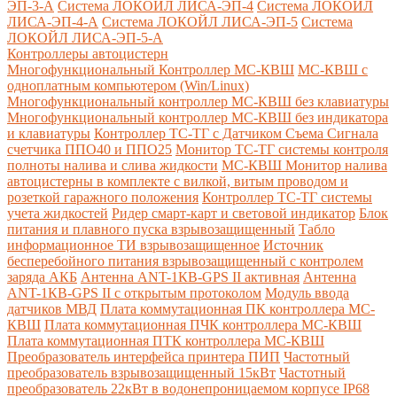
ЭП-3-А
Система ЛОКОЙЛ ЛИСА-ЭП-4
Система ЛОКОЙЛ
ЛИСА-ЭП-4-А
Система ЛОКОЙЛ ЛИСА-ЭП-5
Система
ЛОКОЙЛ ЛИСА-ЭП-5-А
Контроллеры автоцистерн
Многофункциональный Контроллер МС-КВШ
МС-КВШ с
одноплатным компьютером (Win/Linux)
Многофункциональный контроллер МС-КВШ без клавиатуры
Многофункциональный контроллер МС-КВШ без индикатора
и клавиатуры
Контроллер ТС-ТГ с Датчиком Съема Сигнала
счетчика ППО40 и ППО25
Монитор ТС-ТГ системы контроля
полноты налива и слива жидкости
МС-КВШ Монитор налива
автоцистерны в комплекте с вилкой, витым проводом и
розеткой гаражного положения
Контроллер ТС-ТГ системы
учета жидкостей
Ридер смарт-карт и световой индикатор
Блок
питания и плавного пуска взрывозащищенный
Табло
информационное ТИ взрывозащищенное
Источник
бесперебойного питания взрывозащищенный с контролем
заряда АКБ
Антенна ANT-1КВ-GPS II активная
Антенна
ANT-1КВ-GPS II с открытым протоколом
Модуль ввода
датчиков МВД
Плата коммутационная ПК контроллера МС-
КВШ
Плата коммутационная ПЧК контроллера МС-КВШ
Плата коммутационная ПТК контроллера МС-КВШ
Преобразователь интерфейса принтера ПИП
Частотный
преобразователь взрывозащищенный 15кВт
Частотный
преобразователь 22кВт в водонепроницаемом корпусе IP68