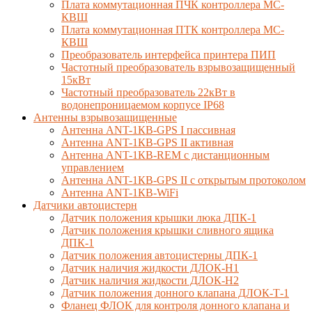
Плата коммутационная ПЧК контроллера МС-
КВШ
Плата коммутационная ПТК контроллера МС-
КВШ
Преобразователь интерфейса принтера ПИП
Частотный преобразователь взрывозащищенный
15кВт
Частотный преобразователь 22кВт в
водонепроницаемом корпусе IP68
Антенны взрывозащищенные
Антенна ANT-1КВ-GPS I пассивная
Антенна ANT-1КВ-GPS II активная
Антенна ANT-1КВ-REM c дистанционным
управлением
Антенна ANT-1КВ-GPS II с открытым протоколом
Антенна ANT-1КВ-WiFi
Датчики автоцистерн
Датчик положения крышки люка ДПК-1
Датчик положения крышки сливного ящика
ДПК-1
Датчик положения автоцистерны ДПК-1
Датчик наличия жидкости ДЛОК-Н1
Датчик наличия жидкости ДЛОК-Н2
Датчик положения донного клапана ДЛОК-Т-1
Фланец ФЛОК для контроля донного клапана и