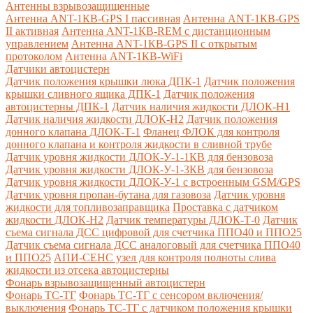
Антенны взрывозащищенные
Антенна ANT-1КВ-GPS I пассивная
Антенна ANT-1КВ-GPS
II активная
Антенна ANT-1КВ-REM c дистанционным
управлением
Антенна ANT-1КВ-GPS II с открытым
протоколом
Антенна ANT-1КВ-WiFi
Датчики автоцистерн
Датчик положения крышки люка ДПК-1
Датчик положения
крышки сливного ящика ДПК-1
Датчик положения
автоцистерны ДПК-1
Датчик наличия жидкости ДЛОК-Н1
Датчик наличия жидкости ДЛОК-Н2
Датчик положения
донного клапана ДЛОК-Т-1
Фланец ФЛОК для контроля
донного клапана и контроля жидкости в сливной трубе
Датчик уровня жидкости ДЛОК-У-1-1КВ для бензовоза
Датчик уровня жидкости ДЛОК-У-1-3КВ для бензовоза
Датчик уровня жидкости ДЛОК-У-1 с встроенным GSM/GPS
Датчик уровня пропан-бутана для газовоза
Датчик уровня
жидкости для топливозаправщика
Проставка с датчиком
жидкости ДЛОК-Н2
Датчик температуры ДЛОК-Т-0
Датчик
съема сигнала ДСС цифровой для счетчика ППО40 и ППО25
Датчик съема сигнала ДСС аналоговый для счетчика ППО40
и ППО25
АПИ-СЕНС узел для контроля полноты слива
жидкости из отсека автоцистерны
Фонарь взрывозащищенный автоцистерн
Фонарь ТС-ТГ
Фонарь ТС-ТГ с сенсором включения/
выключения
Фонарь ТС-ТГ с датчиком положения крышки