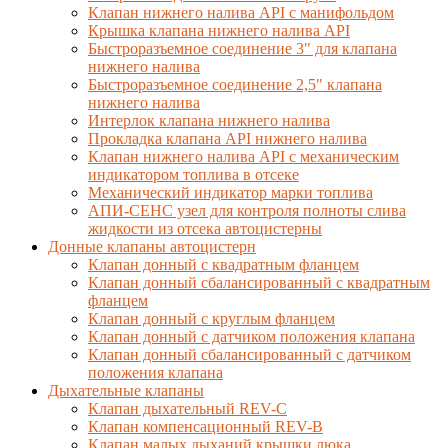
Клапан нижнего налива API с манифольдом
Крышка клапана нижнего налива API
Быстроразъемное соединение 3" для клапана
нижнего налива
Быстроразъемное соединение 2,5" клапана
нижнего налива
Интерлок клапана нижнего налива
Прокладка клапана API нижнего налива
Клапан нижнего налива API с механическим
индикатором топлива в отсеке
Механический индикатор марки топлива
АПИ-СЕНС узел для контроля полноты слива
жидкости из отсека автоцистерны
Донные клапаны автоцистерн
Клапан донный с квадратным фланцем
Клапан донный сбалансированный с квадратным
фланцем
Клапан донный с круглым фланцем
Клапан донный с датчиком положения клапана
Клапан донный сбалансированный с датчиком
положения клапана
Дыхательные клапаны
Клапан дыхательный REV-C
Клапан компенсационный REV-B
Клапан малых дыханий крышки люка