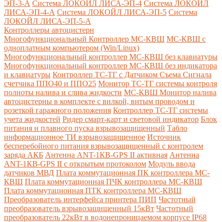
ЭП-3-А
Система ЛОКОЙЛ ЛИСА-ЭП-4
Система ЛОКОЙЛ
ЛИСА-ЭП-4-А
Система ЛОКОЙЛ ЛИСА-ЭП-5
Система
ЛОКОЙЛ ЛИСА-ЭП-5-А
Контроллеры автоцистерн
Многофункциональный Контроллер МС-КВШ
МС-КВШ с
одноплатным компьютером (Win/Linux)
Многофункциональный контроллер МС-КВШ без клавиатуры
Многофункциональный контроллер МС-КВШ без индикатора
и клавиатуры
Контроллер ТС-ТГ с Датчиком Съема Сигнала
счетчика ППО40 и ППО25
Монитор ТС-ТГ системы контроля
полноты налива и слива жидкости
МС-КВШ Монитор налива
автоцистерны в комплекте с вилкой, витым проводом и
розеткой гаражного положения
Контроллер ТС-ТГ системы
учета жидкостей
Ридер смарт-карт и световой индикатор
Блок
питания и плавного пуска взрывозащищенный
Табло
информационное ТИ взрывозащищенное
Источник
бесперебойного питания взрывозащищенный с контролем
заряда АКБ
Антенна ANT-1КВ-GPS II активная
Антенна
ANT-1КВ-GPS II с открытым протоколом
Модуль ввода
датчиков МВД
Плата коммутационная ПК контроллера МС-
КВШ
Плата коммутационная ПЧК контроллера МС-КВШ
Плата коммутационная ПТК контроллера МС-КВШ
Преобразователь интерфейса принтера ПИП
Частотный
преобразователь взрывозащищенный 15кВт
Частотный
преобразователь 22кВт в водонепроницаемом корпусе IP68