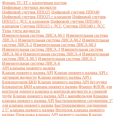
Фонарь ТС-ТГ с кнопочным постом
Цифровые счетчики жидкости
Цифровой счетчик ППО25
Цифровой счетчик ППО40
Цифровой счетчик ППО25 с клапаном
Цифровой счетчик
ППО25 с ДСС и клапаном
Цифровой счетчик ППО40 с
клапаном
Счетчик ППО25 с ДСС
Счетчик ППО40 с ДСС
Узлы учета жидкости
Измерительная система ЛИСА-М-1
Измерительная система
ЛИСА-1
Измерительная система ЛИСА-М-2
Измерительная
система ЛИСА-2
Измерительная система ЛИСА-М-3
Измерительная система ЛИСА-3
Измерительная система
ЛИСА-М-4
Измерительная система ЛИСА-4
Измерительная
система ЛИСА-М-5
Измерительная система ЛИСА-5
Измерительная система ЛИСА-6
API клапаны нижнего налива
Клапан нижнего налива API
Клапан нижнего налива API с
датчиком жидкости
Клапан нижнего налива API с
Блокиратором БКН
Клапан нижнего налива API без ручки
Блокиратор БКН клапана нижнего налива
Фланец ФЛОК для
контроля донного клапана и контроля жидкости в сливной
трубе
Клапан нижнего налива API с манифольдом
Крышка
клапана нижнего налива API
Быстроразъемное соединение 3"
для клапана нижнего налива
Быстроразъемное соединение
2,5" клапана нижнего налива
Интерлок клапана нижнего
налива
Прокладка клапана API нижнего налива
Клапан