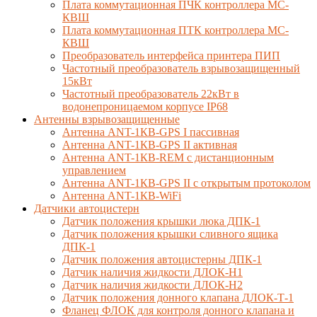
Плата коммутационная ПЧК контроллера МС-
КВШ
Плата коммутационная ПТК контроллера МС-
КВШ
Преобразователь интерфейса принтера ПИП
Частотный преобразователь взрывозащищенный
15кВт
Частотный преобразователь 22кВт в
водонепроницаемом корпусе IP68
Антенны взрывозащищенные
Антенна ANT-1КВ-GPS I пассивная
Антенна ANT-1КВ-GPS II активная
Антенна ANT-1КВ-REM c дистанционным
управлением
Антенна ANT-1КВ-GPS II с открытым протоколом
Антенна ANT-1КВ-WiFi
Датчики автоцистерн
Датчик положения крышки люка ДПК-1
Датчик положения крышки сливного ящика
ДПК-1
Датчик положения автоцистерны ДПК-1
Датчик наличия жидкости ДЛОК-Н1
Датчик наличия жидкости ДЛОК-Н2
Датчик положения донного клапана ДЛОК-Т-1
Фланец ФЛОК для контроля донного клапана и