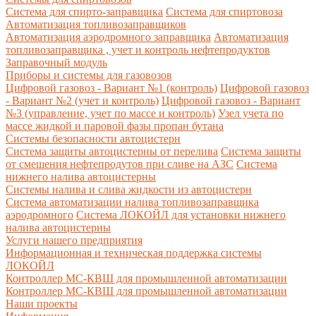
Система для спирто-заправщика
Система для спиртовоза
Автоматизация топливозаправщиков
Автоматизация аэродромного заправщика
Автоматизация
топливозаправщика , учет и контроль нефтепродуктов
Заправочный модуль
Приборы и системы для газовозов
Цифровой газовоз - Вариант №1 (контроль)
Цифровой газовоз
- Вариант №2 (учет и контроль)
Цифровой газовоз - Вариант
№3 (управление, учет по массе и контроль)
Узел учета по
массе жидкой и паровой фазы пропан бутана
Системы безопасности автоцистерн
Система защиты автоцистерны от перелива
Система защиты
от смешения нефтепродутов при сливе на АЗС
Система
нижнего налива автоцистерны
Системы налива и слива жидкости из автоцистерн
Система автоматизации налива топливозаправщика
аэродромного
Система ЛОКОЙЛ для установки нижнего
налива автоцистерны
Услуги нашего предприятия
Информационная и техническая поддержка системы
ЛОКОЙЛ
Контроллер МС-КВШ для промышленной автоматизации
Контроллер МС-КВШ для промышленной автоматизации
Наши проекты