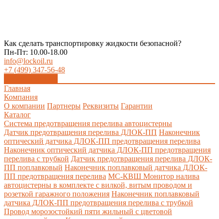
Как сделать транспортировку жидкости безопасной?
Пн-Пт: 10.00-18.00
info@lockoil.ru
+7 (499) 347-56-48
Заказать звонок
Главная
Компания
О компании
Партнеры
Реквизиты
Гарантии
Каталог
Система предотвращения перелива автоцистерны
Датчик предотвращения перелива ДЛОК-ПП
Наконечник
оптический датчика ДЛОК-ПП предотвращения перелива
Наконечник оптический датчика ДЛОК-ПП предотвращения
перелива с трубкой
Датчик предотвращения перелива ДЛОК-
ПП поплавковый
Наконечник поплавковый датчика ДЛОК-
ПП предотвращения перелива
МС-КВШ Монитор налива
автоцистерны в комплекте с вилкой, витым проводом и
розеткой гаражного положения
Наконечник поплавковый
датчика ДЛОК-ПП предотвращения перелива с трубкой
Провод морозостойкий пяти жильный с цветовой