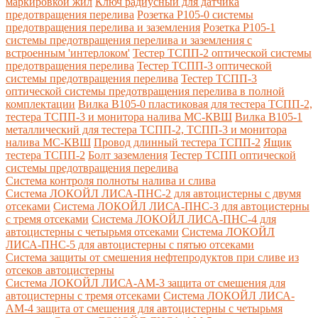
маркировкой жил
Ключ радиусный для датчика
предотвращения перелива
Розетка Р105-0 системы
предотвращения перелива и заземления
Розетка Р105-1
системы предотвращения перелива и заземления с
встроенным 'интерлоком'
Тестер ТСПП-2 оптической системы
предотвращения перелива
Тестер ТСПП-3 оптической
системы предотвращения перелива
Тестер ТСПП-3
оптической системы предотвращения перелива в полной
комплектации
Вилка В105-0 пластиковая для тестера ТСПП-2,
тестера ТСПП-3 и монитора налива МС-КВШ
Вилка В105-1
металлический для тестера ТСПП-2, ТСПП-3 и монитора
налива МС-КВШ
Провод длинный тестера ТСПП-2
Ящик
тестера ТСПП-2
Болт заземления
Тестер ТСПП оптической
системы предотвращения перелива
Cистема контроля полноты налива и слива
Система ЛОКОЙЛ ЛИСА-ПНС-2 для автоцистерны с двумя
отсеками
Система ЛОКОЙЛ ЛИСА-ПНС-3 для автоцистерны
с тремя отсеками
Система ЛОКОЙЛ ЛИСА-ПНС-4 для
автоцистерны с четырьмя отсеками
Система ЛОКОЙЛ
ЛИСА-ПНС-5 для автоцистерны с пятью отсеками
Система защиты от смешения нефтепродуктов при сливе из
отсеков автоцистерны
Система ЛОКОЙЛ ЛИСА-AM-3 защита от смешения для
автоцистерны с тремя отсеками
Система ЛОКОЙЛ ЛИСА-
AM-4 защита от смешения для автоцистерны с четырьмя