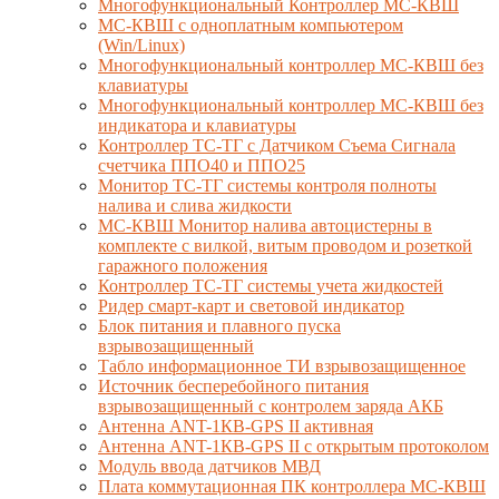
Многофункциональный Контроллер МС-КВШ
МС-КВШ с одноплатным компьютером
(Win/Linux)
Многофункциональный контроллер МС-КВШ без
клавиатуры
Многофункциональный контроллер МС-КВШ без
индикатора и клавиатуры
Контроллер ТС-ТГ с Датчиком Съема Сигнала
счетчика ППО40 и ППО25
Монитор ТС-ТГ системы контроля полноты
налива и слива жидкости
МС-КВШ Монитор налива автоцистерны в
комплекте с вилкой, витым проводом и розеткой
гаражного положения
Контроллер ТС-ТГ системы учета жидкостей
Ридер смарт-карт и световой индикатор
Блок питания и плавного пуска
взрывозащищенный
Табло информационное ТИ взрывозащищенное
Источник бесперебойного питания
взрывозащищенный с контролем заряда АКБ
Антенна ANT-1КВ-GPS II активная
Антенна ANT-1КВ-GPS II с открытым протоколом
Модуль ввода датчиков МВД
Плата коммутационная ПК контроллера МС-КВШ