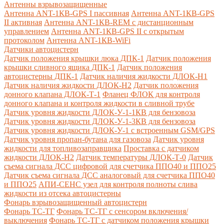
Антенны взрывозащищенные
Антенна ANT-1КВ-GPS I пассивная
Антенна ANT-1КВ-GPS
II активная
Антенна ANT-1КВ-REM c дистанционным
управлением
Антенна ANT-1КВ-GPS II с открытым
протоколом
Антенна ANT-1КВ-WiFi
Датчики автоцистерн
Датчик положения крышки люка ДПК-1
Датчик положения
крышки сливного ящика ДПК-1
Датчик положения
автоцистерны ДПК-1
Датчик наличия жидкости ДЛОК-Н1
Датчик наличия жидкости ДЛОК-Н2
Датчик положения
донного клапана ДЛОК-Т-1
Фланец ФЛОК для контроля
донного клапана и контроля жидкости в сливной трубе
Датчик уровня жидкости ДЛОК-У-1-1КВ для бензовоза
Датчик уровня жидкости ДЛОК-У-1-3КВ для бензовоза
Датчик уровня жидкости ДЛОК-У-1 с встроенным GSM/GPS
Датчик уровня пропан-бутана для газовоза
Датчик уровня
жидкости для топливозаправщика
Проставка с датчиком
жидкости ДЛОК-Н2
Датчик температуры ДЛОК-Т-0
Датчик
съема сигнала ДСС цифровой для счетчика ППО40 и ППО25
Датчик съема сигнала ДСС аналоговый для счетчика ППО40
и ППО25
АПИ-СЕНС узел для контроля полноты слива
жидкости из отсека автоцистерны
Фонарь взрывозащищенный автоцистерн
Фонарь ТС-ТГ
Фонарь ТС-ТГ с сенсором включения/
выключения
Фонарь ТС-ТГ с датчиком положения крышки