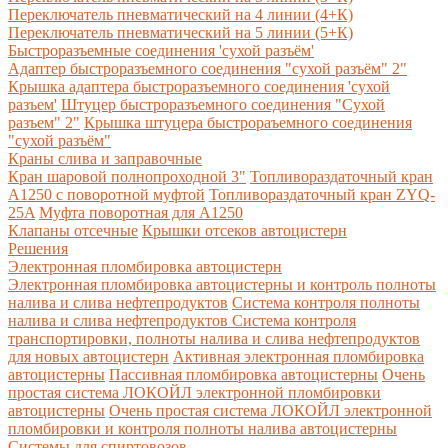
Переключатель пневматический на 4 линии (4+К)
Переключатель пневматический на 5 линии (5+К)
Быстроразъемные соединения 'сухой разъём'
Адаптер быстроразъемного соединения "сухой разъём" 2"
Крышка адаптера быстроразъемного соединения 'сухой
разъем'
Штуцер быстроразъемного соединения "Сухой
разъем" 2"
Крышка штуцера быстрораъемного соединения
"сухой разъём"
Краны слива и заправочные
Кран шаровой полнопроходной 3"
Топливораздаточный кран
A1250 с поворотной муфтой
Топливораздаточный кран ZYQ-
25A
Муфта поворотная для А1250
Клапаны отсечные
Крышки отсеков автоцистерн
Решения
Электронная пломбировка автоцистерн
Электронная пломбировка автоцистерны и контроль полноты
налива и слива нефтепродуктов
Система контроля полноты
налива и слива нефтепродуктов
Система контроля
транспортировки, полноты налива и слива нефтепродуктов
для новых автоцистерн
Активная электронная пломбировка
автоцистерны
Пассивная пломбировка автоцистерны
Очень
простая система ЛОКОЙЛ электронной пломбировки
автоцистерны
Очень простая система ЛОКОЙЛ электронной
пломбировки и контроля полноты налива автоцистерны
Системы для спиртовозов