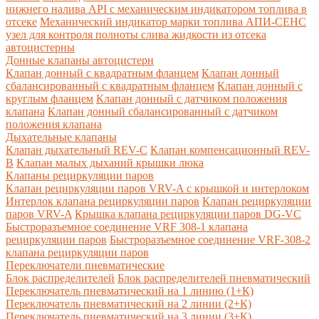
нижнего налива API с механическим индикатором топлива в
отсеке
Механический индикатор марки топлива
АПИ-СЕНС
узел для контроля полноты слива жидкости из отсека
автоцистерны
Донные клапаны автоцистерн
Клапан донный с квадратным фланцем
Клапан донный
сбалансированный с квадратным фланцем
Клапан донный с
круглым фланцем
Клапан донный с датчиком положения
клапана
Клапан донный сбалансированный с датчиком
положения клапана
Дыхательные клапаны
Клапан дыхательный REV-C
Клапан компенсационный REV-
B
Клапан малых дыханий крышки люка
Клапаны рециркуляции паров
Клапан рециркуляции паров VRV-A с крышкой и интерлоком
Интерлок клапана рециркуляции паров
Клапан рециркуляции
паров VRV-A
Крышка клапана рециркуляции паров DG-VC
Быстроразъемное соединение VRF 308-1 клапана
рециркуляции паров
Быстроразъемное соединение VRF-308-2
клапана рециркуляции паров
Переключатели пневматические
Блок распределителей
Блок распределителей пневматический
Переключатель пневматический на 1 линию (1+К)
Переключатель пневматический на 2 линии (2+К)
Переключатель пневматический на 3 линии (3+К)