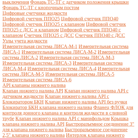
выключения
Фонарь ТС-ТГ с датчиком положения крышки
Фонарь ТС-ТГ с кнопочным постом
Цифровые счетчики жидкости
Цифровой счетчик ППО25
Цифровой счетчик ППО40
Цифровой счетчик ППО25 с клапаном
Цифровой счетчик
ППО25 с ДСС и клапаном
Цифровой счетчик ППО40 с
клапаном
Счетчик ППО25 с ДСС
Счетчик ППО40 с ДСС
Узлы учета жидкости
Измерительная система ЛИСА-М-1
Измерительная система
ЛИСА-1
Измерительная система ЛИСА-М-2
Измерительная
система ЛИСА-2
Измерительная система ЛИСА-М-3
Измерительная система ЛИСА-3
Измерительная система
ЛИСА-М-4
Измерительная система ЛИСА-4
Измерительная
система ЛИСА-М-5
Измерительная система ЛИСА-5
Измерительная система ЛИСА-6
API клапаны нижнего налива
Клапан нижнего налива API
Клапан нижнего налива API с
датчиком жидкости
Клапан нижнего налива API с
Блокиратором БКН
Клапан нижнего налива API без ручки
Блокиратор БКН клапана нижнего налива
Фланец ФЛОК для
контроля донного клапана и контроля жидкости в сливной
трубе
Клапан нижнего налива API с манифольдом
Крышка
клапана нижнего налива API
Быстроразъемное соединение 3"
для клапана нижнего налива
Быстроразъемное соединение
2,5" клапана нижнего налива
Интерлок клапана нижнего