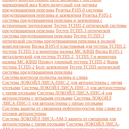
маркировкой жил
Ключ радиусный для датчика
предотвращения перелива
Розетка Р105-0 системы
предотвращения перелива и заземления
Розетка Р105-1
системы предотвращения перелива и заземления с
встроенным 'интерлоком'
Тестер ТСПП-2 оптической системы
предотвращения перелива
Тестер ТСПП-3 оптической
системы предотвращения перелива
Тестер ТСПП-3
оптической системы предотвращения перелива в полной
комплектации
Вилка В105-0 пластиковая для тестера ТСПП-2,
тестера ТСПП-3 и монитора налива МС-КВШ
Вилка В105-1
металлический для тестера ТСПП-2, ТСПП-3 и монитора
налива МС-КВШ
Провод длинный тестера ТСПП-2
Ящик
тестера ТСПП-2
Болт заземления
Тестер ТСПП оптической
системы предотвращения перелива
Cистема контроля полноты налива и слива
Система ЛОКОЙЛ ЛИСА-ПНС-2 для автоцистерны с двумя
отсеками
Система ЛОКОЙЛ ЛИСА-ПНС-3 для автоцистерны
с тремя отсеками
Система ЛОКОЙЛ ЛИСА-ПНС-4 для
автоцистерны с четырьмя отсеками
Система ЛОКОЙЛ
ЛИСА-ПНС-5 для автоцистерны с пятью отсеками
Система защиты от смешения нефтепродуктов при сливе из
отсеков автоцистерны
Система ЛОКОЙЛ ЛИСА-AM-3 защита от смешения для
автоцистерны с тремя отсеками
Система ЛОКОЙЛ ЛИСА-