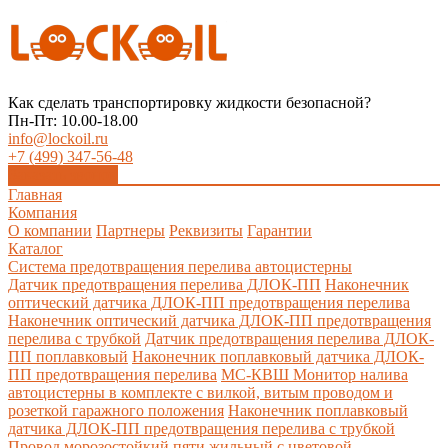
Как сделать транспортировку жидкости безопасной?
Пн-Пт: 10.00-18.00
info@lockoil.ru
+7 (499) 347-56-48
Заказать звонок
Главная
Компания
О компании
Партнеры
Реквизиты
Гарантии
Каталог
Система предотвращения перелива автоцистерны
Датчик предотвращения перелива ДЛОК-ПП
Наконечник
оптический датчика ДЛОК-ПП предотвращения перелива
Наконечник оптический датчика ДЛОК-ПП предотвращения
перелива с трубкой
Датчик предотвращения перелива ДЛОК-
ПП поплавковый
Наконечник поплавковый датчика ДЛОК-
ПП предотвращения перелива
МС-КВШ Монитор налива
автоцистерны в комплекте с вилкой, витым проводом и
розеткой гаражного положения
Наконечник поплавковый
датчика ДЛОК-ПП предотвращения перелива с трубкой
Провод морозостойкий пяти жильный с цветовой