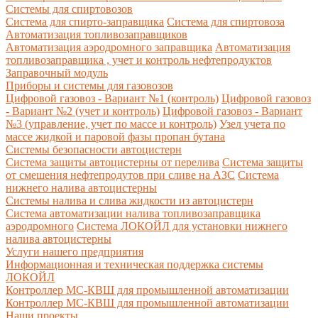
Системы для спиртовозов
Система для спирто-заправщика
Система для спиртовоза
Автоматизация топливозаправщиков
Автоматизация аэродромного заправщика
Автоматизация
топливозаправщика , учет и контроль нефтепродуктов
Заправочный модуль
Приборы и системы для газовозов
Цифровой газовоз - Вариант №1 (контроль)
Цифровой газовоз
- Вариант №2 (учет и контроль)
Цифровой газовоз - Вариант
№3 (управление, учет по массе и контроль)
Узел учета по
массе жидкой и паровой фазы пропан бутана
Системы безопасности автоцистерн
Система защиты автоцистерны от перелива
Система защиты
от смешения нефтепродутов при сливе на АЗС
Система
нижнего налива автоцистерны
Системы налива и слива жидкости из автоцистерн
Система автоматизации налива топливозаправщика
аэродромного
Система ЛОКОЙЛ для установки нижнего
налива автоцистерны
Услуги нашего предприятия
Информационная и техническая поддержка системы
ЛОКОЙЛ
Контроллер МС-КВШ для промышленной автоматизации
Контроллер МС-КВШ для промышленной автоматизации
Наши проекты