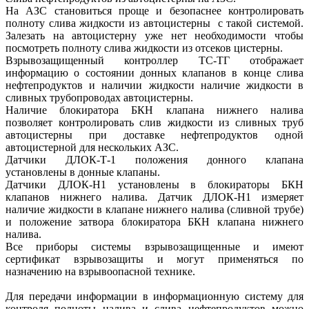
На АЗС становиться проще и безопаснее контролировать
полноту слива жидкости из автоцистерны с такой системой.
Залезать на автоцистерну уже нет необходимости чтобы
посмотреть полноту слива жидкости из отсеков цистерны.
Взрывозащищенный контроллер ТС-ТГ отображает
информацию о состоянии донных клапанов в конце слива
нефтепродуктов и наличии жидкости наличие жидкости в
сливных трубопроводах автоцистерны.
Наличие блокиратора БКН клапана нижнего налива
позволяет контролировать слив жидкости из сливных труб
автоцистерны при доставке нефтепродуктов одной
автоцистерной для нескольких АЗС.
Датчики ДЛОК-Т-1 положения донного клапана
установлены в донные клапаны.
Датчики ДЛОК-Н1 установлены в блокираторы БКН
клапанов нижнего налива. Датчик ДЛОК-Н1 измеряет
наличие жидкости в клапане нижнего налива (сливной трубе)
и положение затвора блокиратора БКН клапана нижнего
налива.
Все приборы системы взрывозащищенные и имеют
сертификат взрывозащиты и могут применяться по
назначению на взрывоопасной технике.
Для передачи информации в информационную систему для
контроля полноты налива и слива нефтепродуктов можно