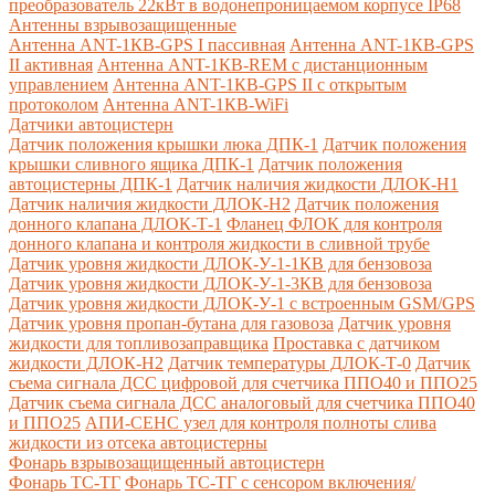
преобразователь 22кВт в водонепроницаемом корпусе IP68
Антенны взрывозащищенные
Антенна ANT-1КВ-GPS I пассивная
Антенна ANT-1КВ-GPS
II активная
Антенна ANT-1КВ-REM c дистанционным
управлением
Антенна ANT-1КВ-GPS II с открытым
протоколом
Антенна ANT-1КВ-WiFi
Датчики автоцистерн
Датчик положения крышки люка ДПК-1
Датчик положения
крышки сливного ящика ДПК-1
Датчик положения
автоцистерны ДПК-1
Датчик наличия жидкости ДЛОК-Н1
Датчик наличия жидкости ДЛОК-Н2
Датчик положения
донного клапана ДЛОК-Т-1
Фланец ФЛОК для контроля
донного клапана и контроля жидкости в сливной трубе
Датчик уровня жидкости ДЛОК-У-1-1КВ для бензовоза
Датчик уровня жидкости ДЛОК-У-1-3КВ для бензовоза
Датчик уровня жидкости ДЛОК-У-1 с встроенным GSM/GPS
Датчик уровня пропан-бутана для газовоза
Датчик уровня
жидкости для топливозаправщика
Проставка с датчиком
жидкости ДЛОК-Н2
Датчик температуры ДЛОК-Т-0
Датчик
съема сигнала ДСС цифровой для счетчика ППО40 и ППО25
Датчик съема сигнала ДСС аналоговый для счетчика ППО40
и ППО25
АПИ-СЕНС узел для контроля полноты слива
жидкости из отсека автоцистерны
Фонарь взрывозащищенный автоцистерн
Фонарь ТС-ТГ
Фонарь ТС-ТГ с сенсором включения/