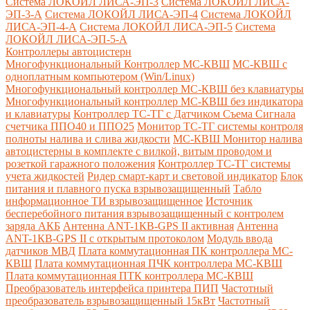
Система ЛОКОЙЛ ЛИСА-ЭП-3
Система ЛОКОЙЛ ЛИСА-
ЭП-3-А
Система ЛОКОЙЛ ЛИСА-ЭП-4
Система ЛОКОЙЛ
ЛИСА-ЭП-4-А
Система ЛОКОЙЛ ЛИСА-ЭП-5
Система
ЛОКОЙЛ ЛИСА-ЭП-5-А
Контроллеры автоцистерн
Многофункциональный Контроллер МС-КВШ
МС-КВШ с
одноплатным компьютером (Win/Linux)
Многофункциональный контроллер МС-КВШ без клавиатуры
Многофункциональный контроллер МС-КВШ без индикатора
и клавиатуры
Контроллер ТС-ТГ с Датчиком Съема Сигнала
счетчика ППО40 и ППО25
Монитор ТС-ТГ системы контроля
полноты налива и слива жидкости
МС-КВШ Монитор налива
автоцистерны в комплекте с вилкой, витым проводом и
розеткой гаражного положения
Контроллер ТС-ТГ системы
учета жидкостей
Ридер смарт-карт и световой индикатор
Блок
питания и плавного пуска взрывозащищенный
Табло
информационное ТИ взрывозащищенное
Источник
бесперебойного питания взрывозащищенный с контролем
заряда АКБ
Антенна ANT-1КВ-GPS II активная
Антенна
ANT-1КВ-GPS II с открытым протоколом
Модуль ввода
датчиков МВД
Плата коммутационная ПК контроллера МС-
КВШ
Плата коммутационная ПЧК контроллера МС-КВШ
Плата коммутационная ПТК контроллера МС-КВШ
Преобразователь интерфейса принтера ПИП
Частотный
преобразователь взрывозащищенный 15кВт
Частотный