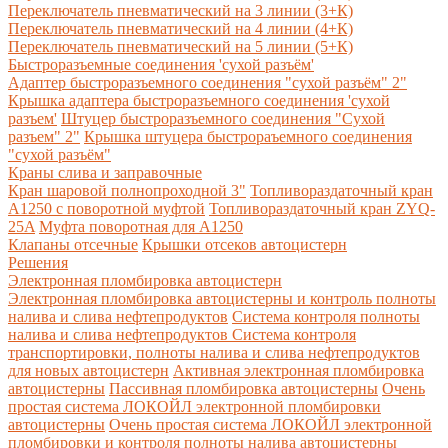
Переключатель пневматический на 3 линии (3+К)
Переключатель пневматический на 4 линии (4+К)
Переключатель пневматический на 5 линии (5+К)
Быстроразъемные соединения 'сухой разъём'
Адаптер быстроразъемного соединения "сухой разъём" 2"
Крышка адаптера быстроразъемного соединения 'сухой
разъем'
Штуцер быстроразъемного соединения "Сухой
разъем" 2"
Крышка штуцера быстрораъемного соединения
"сухой разъём"
Краны слива и заправочные
Кран шаровой полнопроходной 3"
Топливораздаточный кран
A1250 с поворотной муфтой
Топливораздаточный кран ZYQ-
25A
Муфта поворотная для А1250
Клапаны отсечные
Крышки отсеков автоцистерн
Решения
Электронная пломбировка автоцистерн
Электронная пломбировка автоцистерны и контроль полноты
налива и слива нефтепродуктов
Система контроля полноты
налива и слива нефтепродуктов
Система контроля
транспортировки, полноты налива и слива нефтепродуктов
для новых автоцистерн
Активная электронная пломбировка
автоцистерны
Пассивная пломбировка автоцистерны
Очень
простая система ЛОКОЙЛ электронной пломбировки
автоцистерны
Очень простая система ЛОКОЙЛ электронной
пломбировки и контроля полноты налива автоцистерны