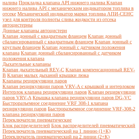
налива
Прокладка клапана API нижнего налива
Клапан
нижнего налива API с механическим индикатором топлива в
отсеке
Механический индикатор марки топлива
АПИ-СЕНС
узел для контроля полноты слива жидкости из отсека
автоцистерны
Донные клапаны автоцистерн
Клапан донный с квадратным фланцем
Клапан донный
сбалансированный с квадратным фланцем
Клапан донный с
круглым фланцем
Клапан донный с датчиком положения
клапана
Клапан донный сбалансированный с датчиком
положения клапана
Дыхательные клапаны
Клапан дыхательный REV-C
Клапан компенсационный REV-
B
Клапан малых дыханий крышки люка
Клапаны рециркуляции паров
Клапан рециркуляции паров VRV-A с крышкой и интерлоком
Интерлок клапана рециркуляции паров
Клапан рециркуляции
паров VRV-A
Крышка клапана рециркуляции паров DG-VC
Быстроразъемное соединение VRF 308-1 клапана
рециркуляции паров
Быстроразъемное соединение VRF-308-2
клапана рециркуляции паров
Переключатели пневматические
Блок распределителей
Блок распределителей пневматический
Переключатель пневматический на 1 линию (1+К)
Переключатель пневматический на 2 линии (2+К)