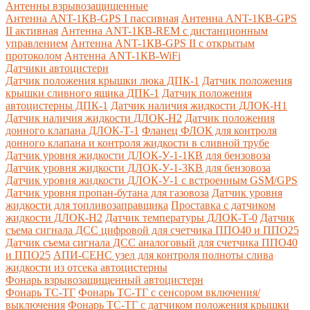
Антенны взрывозащищенные
Антенна ANT-1КВ-GPS I пассивная
Антенна ANT-1КВ-GPS
II активная
Антенна ANT-1КВ-REM c дистанционным
управлением
Антенна ANT-1КВ-GPS II с открытым
протоколом
Антенна ANT-1КВ-WiFi
Датчики автоцистерн
Датчик положения крышки люка ДПК-1
Датчик положения
крышки сливного ящика ДПК-1
Датчик положения
автоцистерны ДПК-1
Датчик наличия жидкости ДЛОК-Н1
Датчик наличия жидкости ДЛОК-Н2
Датчик положения
донного клапана ДЛОК-Т-1
Фланец ФЛОК для контроля
донного клапана и контроля жидкости в сливной трубе
Датчик уровня жидкости ДЛОК-У-1-1КВ для бензовоза
Датчик уровня жидкости ДЛОК-У-1-3КВ для бензовоза
Датчик уровня жидкости ДЛОК-У-1 с встроенным GSM/GPS
Датчик уровня пропан-бутана для газовоза
Датчик уровня
жидкости для топливозаправщика
Проставка с датчиком
жидкости ДЛОК-Н2
Датчик температуры ДЛОК-Т-0
Датчик
съема сигнала ДСС цифровой для счетчика ППО40 и ППО25
Датчик съема сигнала ДСС аналоговый для счетчика ППО40
и ППО25
АПИ-СЕНС узел для контроля полноты слива
жидкости из отсека автоцистерны
Фонарь взрывозащищенный автоцистерн
Фонарь ТС-ТГ
Фонарь ТС-ТГ с сенсором включения/
выключения
Фонарь ТС-ТГ с датчиком положения крышки