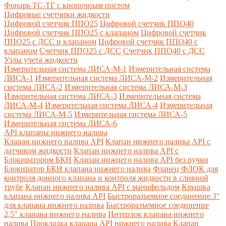
Фонарь ТС-ТГ с кнопочным постом
Цифровые счетчики жидкости
Цифровой счетчик ППО25
Цифровой счетчик ППО40
Цифровой счетчик ППО25 с клапаном
Цифровой счетчик
ППО25 с ДСС и клапаном
Цифровой счетчик ППО40 с
клапаном
Счетчик ППО25 с ДСС
Счетчик ППО40 с ДСС
Узлы учета жидкости
Измерительная система ЛИСА-М-1
Измерительная система
ЛИСА-1
Измерительная система ЛИСА-М-2
Измерительная
система ЛИСА-2
Измерительная система ЛИСА-М-3
Измерительная система ЛИСА-3
Измерительная система
ЛИСА-М-4
Измерительная система ЛИСА-4
Измерительная
система ЛИСА-М-5
Измерительная система ЛИСА-5
Измерительная система ЛИСА-6
API клапаны нижнего налива
Клапан нижнего налива API
Клапан нижнего налива API с
датчиком жидкости
Клапан нижнего налива API с
Блокиратором БКН
Клапан нижнего налива API без ручки
Блокиратор БКН клапана нижнего налива
Фланец ФЛОК для
контроля донного клапана и контроля жидкости в сливной
трубе
Клапан нижнего налива API с манифольдом
Крышка
клапана нижнего налива API
Быстроразъемное соединение 3"
для клапана нижнего налива
Быстроразъемное соединение
2,5" клапана нижнего налива
Интерлок клапана нижнего
налива
Прокладка клапана API нижнего налива
Клапан