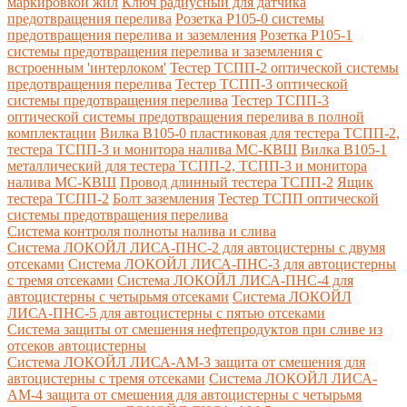
маркировкой жил
Ключ радиусный для датчика
предотвращения перелива
Розетка Р105-0 системы
предотвращения перелива и заземления
Розетка Р105-1
системы предотвращения перелива и заземления с
встроенным 'интерлоком'
Тестер ТСПП-2 оптической системы
предотвращения перелива
Тестер ТСПП-3 оптической
системы предотвращения перелива
Тестер ТСПП-3
оптической системы предотвращения перелива в полной
комплектации
Вилка В105-0 пластиковая для тестера ТСПП-2,
тестера ТСПП-3 и монитора налива МС-КВШ
Вилка В105-1
металлический для тестера ТСПП-2, ТСПП-3 и монитора
налива МС-КВШ
Провод длинный тестера ТСПП-2
Ящик
тестера ТСПП-2
Болт заземления
Тестер ТСПП оптической
системы предотвращения перелива
Cистема контроля полноты налива и слива
Система ЛОКОЙЛ ЛИСА-ПНС-2 для автоцистерны с двумя
отсеками
Система ЛОКОЙЛ ЛИСА-ПНС-3 для автоцистерны
с тремя отсеками
Система ЛОКОЙЛ ЛИСА-ПНС-4 для
автоцистерны с четырьмя отсеками
Система ЛОКОЙЛ
ЛИСА-ПНС-5 для автоцистерны с пятью отсеками
Система защиты от смешения нефтепродуктов при сливе из
отсеков автоцистерны
Система ЛОКОЙЛ ЛИСА-AM-3 защита от смешения для
автоцистерны с тремя отсеками
Система ЛОКОЙЛ ЛИСА-
AM-4 защита от смешения для автоцистерны с четырьмя