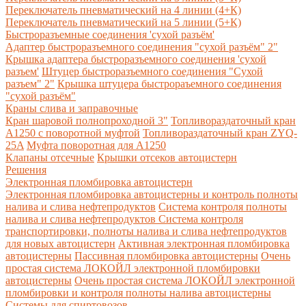
Переключатель пневматический на 4 линии (4+К)
Переключатель пневматический на 5 линии (5+К)
Быстроразъемные соединения 'сухой разъём'
Адаптер быстроразъемного соединения "сухой разъём" 2"
Крышка адаптера быстроразъемного соединения 'сухой
разъем'
Штуцер быстроразъемного соединения "Сухой
разъем" 2"
Крышка штуцера быстрораъемного соединения
"сухой разъём"
Краны слива и заправочные
Кран шаровой полнопроходной 3"
Топливораздаточный кран
A1250 с поворотной муфтой
Топливораздаточный кран ZYQ-
25A
Муфта поворотная для А1250
Клапаны отсечные
Крышки отсеков автоцистерн
Решения
Электронная пломбировка автоцистерн
Электронная пломбировка автоцистерны и контроль полноты
налива и слива нефтепродуктов
Система контроля полноты
налива и слива нефтепродуктов
Система контроля
транспортировки, полноты налива и слива нефтепродуктов
для новых автоцистерн
Активная электронная пломбировка
автоцистерны
Пассивная пломбировка автоцистерны
Очень
простая система ЛОКОЙЛ электронной пломбировки
автоцистерны
Очень простая система ЛОКОЙЛ электронной
пломбировки и контроля полноты налива автоцистерны
Системы для спиртовозов