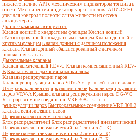
нижнего налива API с механическим индикатором топлива в
отсеке
Механический индикатор марки топлива
АПИ-СЕНС
узел для контроля полноты слива жидкости из отсека
автоцистерны
Донные клапаны автоцистерн
Клапан донный с квадратным фланцем
Клапан донный
сбалансированный с квадратным фланцем
Клапан донный с
круглым фланцем
Клапан донный с датчиком положения
клапана
Клапан донный сбалансированный с датчиком
положения клапана
Дыхательные клапаны
Клапан дыхательный REV-C
Клапан компенсационный REV-
B
Клапан малых дыханий крышки люка
Клапаны рециркуляции паров
Клапан рециркуляции паров VRV-A с крышкой и интерлоком
Интерлок клапана рециркуляции паров
Клапан рециркуляции
паров VRV-A
Крышка клапана рециркуляции паров DG-VC
Быстроразъемное соединение VRF 308-1 клапана
рециркуляции паров
Быстроразъемное соединение VRF-308-2
клапана рециркуляции паров
Переключатели пневматические
Блок распределителей
Блок распределителей пневматический
Переключатель пневматический на 1 линию (1+К)
Переключатель пневматический на 2 линии (2+К)
Переключатель пневматический на 3 линии (3+К)