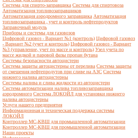
Система для спирто-заправщика
Система для спиртовоза
Автоматизация топливозаправщиков
Автоматизация аэродромного заправщика
Автоматизация
топливозаправщика , учет и контроль нефтепродуктов
Заправочный модуль
Приборы и системы для газовозов
Цифровой газовоз - Вариант №1 (контроль)
Цифровой газовоз
- Вариант №2 (учет и контроль)
Цифровой газовоз - Вариант
№3 (управление, учет по массе и контроль)
Узел учета по
массе жидкой и паровой фазы пропан бутана
Системы безопасности автоцистерн
Система защиты автоцистерны от перелива
Система защиты
от смешения нефтепродутов при сливе на АЗС
Система
нижнего налива автоцистерны
Системы налива и слива жидкости из автоцистерн
Система автоматизации налива топливозаправщика
аэродромного
Система ЛОКОЙЛ для установки нижнего
налива автоцистерны
Услуги нашего предприятия
Информационная и техническая поддержка системы
ЛОКОЙЛ
Контроллер МС-КВШ для промышленной автоматизации
Контроллер МС-КВШ для промышленной автоматизации
Наши проекты