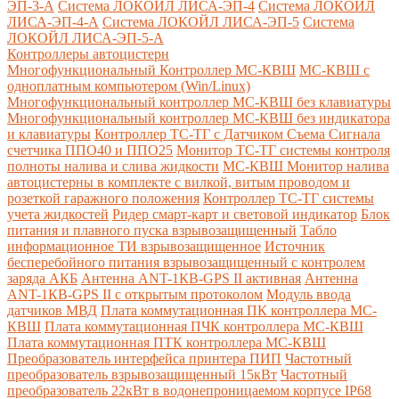
ЭП-3-А
Система ЛОКОЙЛ ЛИСА-ЭП-4
Система ЛОКОЙЛ
ЛИСА-ЭП-4-А
Система ЛОКОЙЛ ЛИСА-ЭП-5
Система
ЛОКОЙЛ ЛИСА-ЭП-5-А
Контроллеры автоцистерн
Многофункциональный Контроллер МС-КВШ
МС-КВШ с
одноплатным компьютером (Win/Linux)
Многофункциональный контроллер МС-КВШ без клавиатуры
Многофункциональный контроллер МС-КВШ без индикатора
и клавиатуры
Контроллер ТС-ТГ с Датчиком Съема Сигнала
счетчика ППО40 и ППО25
Монитор ТС-ТГ системы контроля
полноты налива и слива жидкости
МС-КВШ Монитор налива
автоцистерны в комплекте с вилкой, витым проводом и
розеткой гаражного положения
Контроллер ТС-ТГ системы
учета жидкостей
Ридер смарт-карт и световой индикатор
Блок
питания и плавного пуска взрывозащищенный
Табло
информационное ТИ взрывозащищенное
Источник
бесперебойного питания взрывозащищенный с контролем
заряда АКБ
Антенна ANT-1КВ-GPS II активная
Антенна
ANT-1КВ-GPS II с открытым протоколом
Модуль ввода
датчиков МВД
Плата коммутационная ПК контроллера МС-
КВШ
Плата коммутационная ПЧК контроллера МС-КВШ
Плата коммутационная ПТК контроллера МС-КВШ
Преобразователь интерфейса принтера ПИП
Частотный
преобразователь взрывозащищенный 15кВт
Частотный
преобразователь 22кВт в водонепроницаемом корпусе IP68