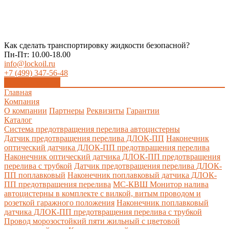
Как сделать транспортировку жидкости безопасной?
Пн-Пт: 10.00-18.00
info@lockoil.ru
+7 (499) 347-56-48
Заказать звонок
Главная
Компания
О компании
Партнеры
Реквизиты
Гарантии
Каталог
Система предотвращения перелива автоцистерны
Датчик предотвращения перелива ДЛОК-ПП
Наконечник
оптический датчика ДЛОК-ПП предотвращения перелива
Наконечник оптический датчика ДЛОК-ПП предотвращения
перелива с трубкой
Датчик предотвращения перелива ДЛОК-
ПП поплавковый
Наконечник поплавковый датчика ДЛОК-
ПП предотвращения перелива
МС-КВШ Монитор налива
автоцистерны в комплекте с вилкой, витым проводом и
розеткой гаражного положения
Наконечник поплавковый
датчика ДЛОК-ПП предотвращения перелива с трубкой
Провод морозостойкий пяти жильный с цветовой