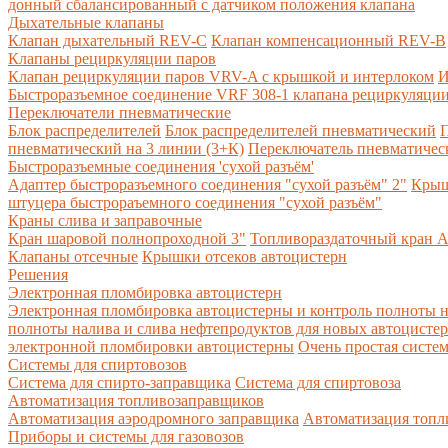
донный сбалансированный с датчиком положения клапана
Дыхательные клапаны
Клапан дыхательный REV-C
Клапан компенсационный REV-B
Клапаны рециркуляции паров
Клапан рециркуляции паров VRV-A с крышкой и интерлоком
И
Быстроразъемное соединение VRF 308-1 клапана рециркуляции
Переключатели пневматические
Блок распределителей
Блок распределителей пневматический
П
пневматический на 3 линии (3+К)
Переключатель пневматическ
Быстроразъемные соединения 'сухой разъём'
Адаптер быстроразъемного соединения "сухой разъём" 2"
Крыш
штуцера быстрораъемного соединения "сухой разъём"
Краны слива и заправочные
Кран шаровой полнопроходной 3"
Топливораздаточный кран A
Клапаны отсечные
Крышки отсеков автоцистерн
Решения
Электронная пломбировка автоцистерн
Электронная пломбировка автоцистерны и контроль полноты н
полноты налива и слива нефтепродуктов для новых автоцисте
электронной пломбировки автоцистерны
Очень простая систе
Системы для спиртовозов
Система для спирто-заправщика
Система для спиртовоза
Автоматизация топливозаправщиков
Автоматизация аэродромного заправщика
Автоматизация топли
Приборы и системы для газовозов