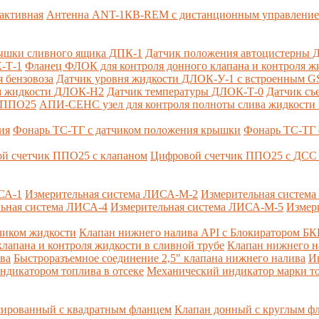
активная
Антенна ANT-1КВ-REM c дистанционным управлени
ышки сливного ящика ДПК-1
Датчик положения автоцистерны 
-Т-1
Фланец ФЛОК для контроля донного клапана и контроля жи
 бензовоза
Датчик уровня жидкости ДЛОК-У-1 с встроенным 
ом жидкости ДЛОК-Н2
Датчик температуры ДЛОК-Т-0
Датчик съ
и ППО25
АПИ-СЕНС узел для контроля полноты слива жидкости 
ия
Фонарь ТС-ТГ с датчиком положения крышки
Фонарь ТС-ТГ 
й счетчик ППО25 с клапаном
Цифровой счетчик ППО25 с ДСС 
СА-1
Измерительная система ЛИСА-М-2
Измерительная систем
ьная система ЛИСА-4
Измерительная система ЛИСА-М-5
Измер
чиком жидкости
Клапан нижнего налива API с Блокиратором Б
лапана и контроля жидкости в сливной трубе
Клапан нижнего н
ва
Быстроразъемное соединение 2,5" клапана нижнего налива
И
ндикатором топлива в отсеке
Механический индикатор марки т
сированный с квадратным фланцем
Клапан донный с круглым ф