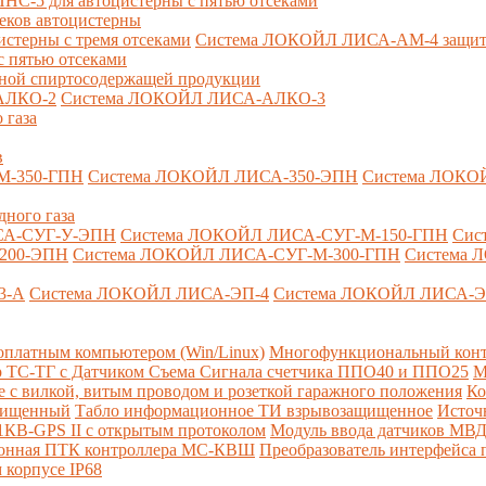
-5 для автоцистерны с пятью отсеками
секов автоцистерны
терны с тремя отсеками
Система ЛОКОЙЛ ЛИСА-AM-4 защита о
 пятью отсеками
анной спиртосодержащей продукции
АЛКО-2
Система ЛОКОЙЛ ЛИСА-АЛКО-3
 газа
в
М-350-ГПН
Система ЛОКОЙЛ ЛИСА-350-ЭПН
Система ЛОКО
дного газа
СА-СУГ-У-ЭПН
Система ЛОКОЙЛ ЛИСА-СУГ-М-150-ГПН
Сис
200-ЭПН
Система ЛОКОЙЛ ЛИСА-СУГ-М-300-ГПН
Система 
3-А
Система ЛОКОЙЛ ЛИСА-ЭП-4
Система ЛОКОЙЛ ЛИСА-Э
платным компьютером (Win/Linux)
Многофункциональный конт
р ТС-ТГ с Датчиком Съема Сигнала счетчика ППО40 и ППО25
М
с вилкой, витым проводом и розеткой гаражного положения
Ко
ащищенный
Табло информационное ТИ взрывозащищенное
Источ
КВ-GPS II с открытым протоколом
Модуль ввода датчиков МВ
ионная ПТК контроллера МС-КВШ
Преобразователь интерфейса
 корпусе IP68