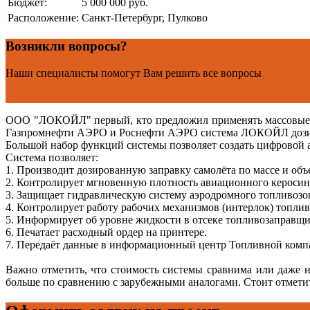
Бюджет:
5 000 000 руб.
Расположение:
Санкт-Петербург, Пулково
Возникли вопросы?
Наши специалисты помогут Вам решить все вопросы
Задать вопрос
ООО "ЛОКОЙЛ" первый, кто предложил применять массовые ра
Газпромнефти АЭРО и Роснефти АЭРО система ЛОКОЙЛ дозиров
Большой набор функций системы позволяет создать цифровой
Система позволяет:
1. Производит дозированную заправку самолёта по массе и объ
2. Контролирует мгновенную плотность авиационного керосина
3. Защищает гидравлическую систему аэродромного топливозо
4. Контролирует работу рабочих механизмов (интерлок) топли
5. Информирует об уровне жидкости в отсеке топливозаправщи
6. Печатает расходный ордер на принтере.
7. Передаёт данные в информационный центр Топливной комп
Важно отметить, что стоимость системы сравнима или даже 
больше по сравнению с зарубежными аналогами. Стоит отмети