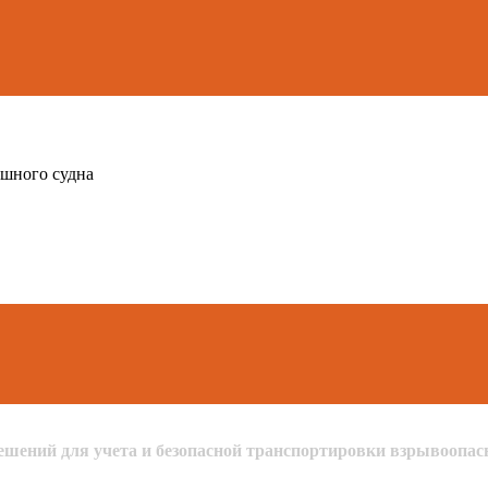
ушного судна
шений для учета и безопасной транспортировки взрывоопас