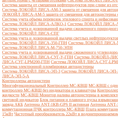
автоцистерны с четырьмя отсеками
Система ЛОКОЙЛ ЛИСА-ПНС
Система защиты от смешения нефтепродуктов при сливе из от
Система ЛОКОЙЛ ЛИСА-AM-3 защита от смешения для автоцис
ЛОКОЙЛ ЛИСА-AM-5 защита от смешения для автоцистерны с
Система учета объема перевозок этилового спирта и нефасов
Система ЛОКОЙЛ ЛИСА-AЛКО-1
Система ЛОКОЙЛ ЛИСА-
Система учета и дозированной выдачи сжиженного природного
Система ЛОКОЙЛ ЛИСА-СПГ
Система учета и дозированной выдачи светлых нефтепродукто
Система ЛОКОЙЛ ЛИСА-350-ГПН
Система ЛОКОЙЛ ЛИСА-
Система ЛОКОЙЛ ЛИСА-М-750-ЭПН
Система учета и дозированной выдачи сжиженного углеводоро
Система ЛОКОЙЛ ЛИСА-СУГ-У-ГПН
Система ЛОКОЙЛ-ЛИ
ЛИСА-СУГ-LPM200-ГПН
Система ЛОКОЙЛ ЛИСА-СУГ-LPM
Система электронной пломбировки автоцистерны
Система ЛОКОЙЛ ЛИСА-ЭП-3
Система ЛОКОЙЛ ЛИСА-ЭП-
ЛИСА-ЭП-5-А
Контроллеры автоцистерн
Многофункциональный Контроллер МС-КВШ
МС-КВШ с одно
контроллер МС-КВШ без индикатора и клавиатуры
Контролле
жидкости
МС-КВШ Монитор налива автоцистерны в комплекте 
световой индикатор
Блок питания и плавного пуска взрывоз
заряда АКБ
Антенна ANT-1КВ-GPS II активная
Антенна ANT-1
коммутационная ПЧК контроллера МС-КВШ
Плата коммутац
15кВт
Частотный преобразователь 22кВт в водонепроницаемом