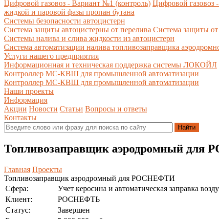
Цифровой газовоз - Вариант №1 (контроль)
Цифровой газовоз -
жидкой и паровой фазы пропан бутана
Системы безопасности автоцистерн
Система защиты автоцистерны от перелива
Система защиты от
Системы налива и слива жидкости из автоцистерн
Система автоматизации налива топливозаправщика аэродромн
Услуги нашего предприятия
Информационная и техническая поддержка системы ЛОКОЙЛ
Контроллер МС-КВШ для промышленной автоматизации
Контроллер МС-КВШ для промышленной автоматизации
Наши проекты
Информация
Акции
Новости
Статьи
Вопросы и ответы
Контакты
Топливозаправщик аэродромный для
Главная
Проекты
Топливозаправщик аэродромный для РОСНЕФТИ
Сфера:
Учет керосина и автоматическая заправка возд
Клиент:
РОСНЕФТЬ
Статус:
Завершен