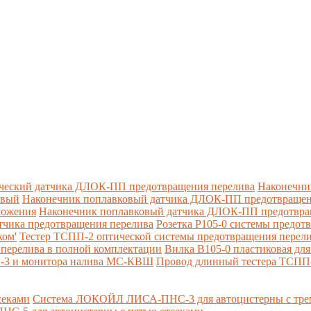
ческий датчика ДЛОК-ПП предотвращения перелива
Наконечни
овый
Наконечник поплавковый датчика ДЛОК-ПП предотвращен
ложения
Наконечник поплавковый датчика ДЛОК-ПП предотвращ
тчика предотвращения перелива
Розетка Р105-0 системы предот
ком'
Тестер ТСПП-2 оптической системы предотвращения перел
перелива в полной комплектации
Вилка В105-0 пластиковая дл
П-3 и монитора налива МС-КВШ
Провод длинный тестера ТСПП
секами
Система ЛОКОЙЛ ЛИСА-ПНС-3 для автоцистерны с трем