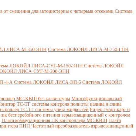
т смешения для автоцистерны с четырьмя отсеками
Система
ЙЛ ЛИСА-М-350-ЭПН
Система ЛОКОЙЛ ЛИСА-М-750-ГПН
тема ЛОКОЙЛ ЛИСА-СУГ-М-150-ЭПН
Система ЛОКОЙЛ
ЛОКОЙЛ ЛИСА-СУГ-М-300-ЭПН
П-4-А
Система ЛОКОЙЛ ЛИСА-ЭП-5
Система ЛОКОЙЛ
роллер МС-КВШ без клавиатуры
Многофункциональный
онитор ТС-ТГ системы контроля полноты налива и слива
нтроллер ТС-ТГ системы учета жидкостей
Ридер смарт-карт и
ник бесперебойного питания взрывозащищенный с контролем
Д
Плата коммутационная ПК контроллера МС-КВШ
Плата
 принтера ПИП
Частотный преобразователь взрывозащищенный