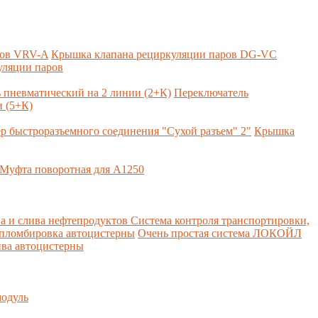
ров VRV-A
Крышка клапана рециркуляции паров DG-VC
уляции паров
 пневматический на 2 линии (2+К)
Переключатель
 (5+К)
р быстроразъемного соединения "Сухой разъем" 2"
Крышка
Муфта поворотная для А1250
а и слива нефтепродуктов
Система контроля транспортировки,
 пломбировка автоцистерны
Очень простая система ЛОКОЙЛ
ва автоцистерны
одуль