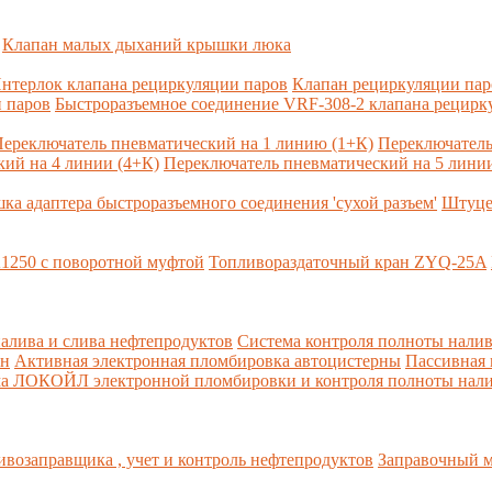
Клапан малых дыханий крышки люка
нтерлок клапана рециркуляции паров
Клапан рециркуляции па
 паров
Быстроразъемное соединение VRF-308-2 клапана рецирк
ереключатель пневматический на 1 линию (1+К)
Переключатель
ий на 4 линии (4+К)
Переключатель пневматический на 5 линии
ка адаптера быстроразъемного соединения 'сухой разъем'
Штуце
1250 с поворотной муфтой
Топливораздаточный кран ZYQ-25A
алива и слива нефтепродуктов
Система контроля полноты налив
рн
Активная электронная пломбировка автоцистерны
Пассивная
ма ЛОКОЙЛ электронной пломбировки и контроля полноты нали
возаправщика , учет и контроль нефтепродуктов
Заправочный м