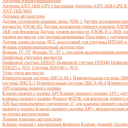
Антенны взрывозащищенные
Антенна ANT-1КВ-GPS I пассивная
Антенна ANT-1КВ-GPS II 
ANT-1КВ-WiFi
Датчики автоцистерн
Датчик положения крышки люка ДПК-1
Датчик положения кр
жидкости ДЛОК-Н2
Датчик положения донного клапана ДЛОК
1КВ для бензовоза
Датчик уровня жидкости ДЛОК-У-1-3КВ для
уровня жидкости для топливозаправщика
Проставка с датчик
Датчик съема сигнала ДСС аналоговый для счетчика ППО40 
Фонарь взрывозащищенный автоцистерн
Фонарь ТС-ТГ
Фонарь ТС-ТГ с сенсором включения/выключен
Цифровые счетчики жидкости
Цифровой счетчик ППО25
Цифровой счетчик ППО40
Цифрово
ППО25 с ДСС
Счетчик ППО40 с ДСС
Узлы учета жидкости
Измерительная система ЛИСА-М-1
Измерительная система ЛИ
система ЛИСА-3
Измерительная система ЛИСА-М-4
Измерител
API клапаны нижнего налива
Клапан нижнего налива API
Клапан нижнего налива API с дат
клапана нижнего налива
Фланец ФЛОК для контроля донного к
API
Быстроразъемное соединение 3" для клапана нижнего нали
нижнего налива
Клапан нижнего налива API с механическим и
из отсека автоцистерны
Донные клапаны автоцистерн
Клапан донный с квадратным фланцем
Клапан донный сбалан