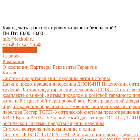
Как сделать транспортировку жидкости безопасной?
Пн-Пт: 10.00-18.00
info@lockoil.ru
+7 (499) 347-56-48
Заказать звонок
Главная
Компания
О компании
Партнеры
Реквизиты
Гарантии
Каталог
Система предотвращения перелива автоцистерны
Датчик предотвращения перелива ДЛОК-ПП
Наконечник опти
трубкой
Датчик предотвращения перелива ДЛОК-ПП поплавк
комплекте с вилкой, витым проводом и розеткой гаражного по
жильный с цветовой маркировкой жил
Ключ радиусный для да
предотвращения перелива и заземления с встроенным 'интерло
перелива
Тестер ТСПП-3 оптической системы предотвращения 
КВШ
Вилка В105-1 металлический для тестера ТСПП-2, ТСП
оптической системы предотвращения перелива
Cистема контроля полноты налива и слива
Система ЛОКОЙЛ ЛИСА-ПНС-2 для автоцистерны с двумя от