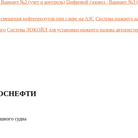
 Вариант №2 (учет и контроль)
Цифровой газовоз - Вариант №3 (
 смешения нефтепродутов при сливе на АЗС
Система нижнего н
ого
Система ЛОКОЙЛ для установки нижнего налива автоцист
 РОСНЕФТИ
ушного судна