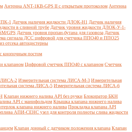
ем
Антенна ANT-1КВ-GPS II с открытым протоколом
Антенна
ДПК-1
Датчик наличия жидкости ДЛОК-Н1
Датчик наличия
дкости в сливной трубе
Датчик уровня жидкости ДЛОК-У-1-
GSM/GPS
Датчик уровня пропан-бутана для газовоза
Датчик
ема сигнала ДСС цифровой для счетчика ППО40 и ППО25
из отсека автоцистерны
с кнопочным постом
и клапаном
Цифровой счетчик ППО40 с клапаном
Счетчик
а ЛИСА-2
Измерительная система ЛИСА-М-3
Измерительная
ительная система ЛИСА-5
Измерительная система ЛИСА-6
КН
Клапан нижнего налива API без ручки
Блокиратор БКН
алива API с манифольдом
Крышка клапана нижнего налива
нтерлок клапана нижнего налива
Прокладка клапана API
оплива
АПИ-СЕНС узел для контроля полноты слива жидкости
ланцем
Клапан донный с датчиком положения клапана
Клапан