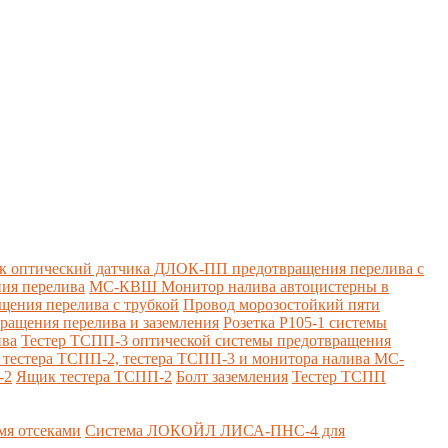
к оптический датчика ДЛОК-ПП предотвращения перелива с
ия перелива
МС-КВШ Монитор налива автоцистерны в
ения перелива с трубкой
Провод морозостойкий пяти
вращения перелива и заземления
Розетка Р105-1 системы
ива
Тестер ТСПП-3 оптической системы предотвращения
я тестера ТСПП-2, тестера ТСПП-3 и монитора налива МС-
-2
Ящик тестера ТСПП-2
Болт заземления
Тестер ТСПП
я отсеками
Система ЛОКОЙЛ ЛИСА-ПНС-4 для