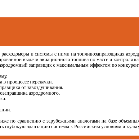
сходомеры и системы с ними на топливозаправзщиках аэродро
анной выдачи авиационного топлива по массе и контроля каче
 аэродромный заправщик с максимальным эффектом по конкурен
ему.
 в прооцессе перекачки.
правщика от завоздушивания.
возаправщика аэродромного.
ка.
ании.
ниже по сравнению с зарубежными аналогами на базе объемных
ть глубокую адаптацию системы к Российским условиям и культ