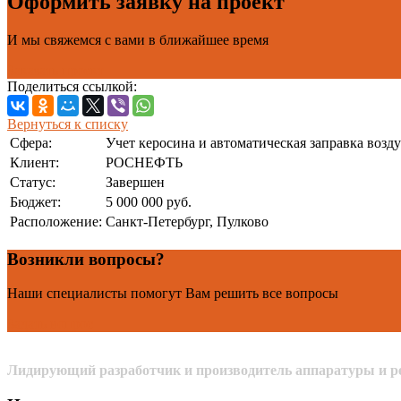
Оформить заявку на проект
И мы свяжемся с вами в ближайшее время
Заказать проект
Поделиться ссылкой:
Вернуться к списку
Сфера:
Учет керосина и автоматическая заправка возд
Клиент:
РОСНЕФТЬ
Статус:
Завершен
Бюджет:
5 000 000 руб.
Расположение:
Санкт-Петербург, Пулково
Возникли вопросы?
Наши специалисты помогут Вам решить все вопросы
Задать вопрос
Лидирующий разработчик и производитель аппаратуры и ре