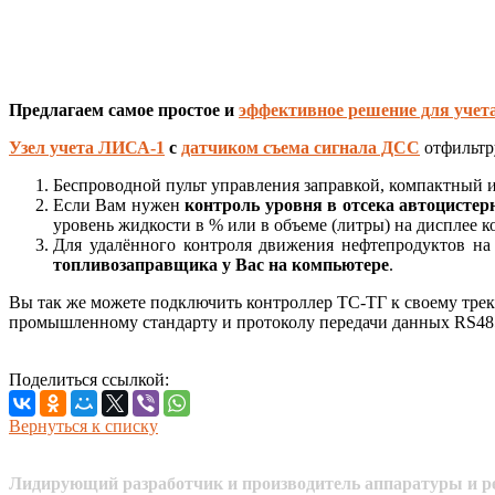
Предлагаем самое простое и
эффективное решение для учет
Узел учета ЛИСА-1
с
датчиком съема сигнала ДСС
отфильтр
Беспроводной пульт управления заправкой, компактный 
Если Вам нужен
контроль уровня в отсека автоцисте
уровень жидкости в % или в объеме (литры) на дисплее к
Для удалённого контроля движения нефтепродуктов н
топливозаправщика у Вас на компьютере
.
Вы так же можете подключить контроллер ТС-ТГ к своему тре
промышленному стандарту и протоколу передачи данных RS485
Поделиться ссылкой:
Вернуться к списку
Лидирующий разработчик и производитель аппаратуры и ре