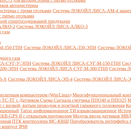
-5 для автоцистерны с пятью отсеками
секов автоцистерны
терны с тремя отсеками
Система ЛОКОЙЛ ЛИСА-AM-4 защита о
 пятью отсеками
анной спиртосодержащей продукции
АЛКО-2
Система ЛОКОЙЛ ЛИСА-АЛКО-3
 газа
в
М-350-ГПН
Система ЛОКОЙЛ ЛИСА-350-ЭПН
Система ЛОКО
дного газа
СА-СУГ-У-ЭПН
Система ЛОКОЙЛ ЛИСА-СУГ-М-150-ГПН
Сис
200-ЭПН
Система ЛОКОЙЛ ЛИСА-СУГ-М-300-ГПН
Система 
3-А
Система ЛОКОЙЛ ЛИСА-ЭП-4
Система ЛОКОЙЛ ЛИСА-Э
платным компьютером (Win/Linux)
Многофункциональный конт
р ТС-ТГ с Датчиком Съема Сигнала счетчика ППО40 и ППО25
М
с вилкой, витым проводом и розеткой гаражного положения
Ко
ащищенный
Табло информационное ТИ взрывозащищенное
Источ
КВ-GPS II с открытым протоколом
Модуль ввода датчиков МВ
ионная ПТК контроллера МС-КВШ
Преобразователь интерфейса
 корпусе IP68