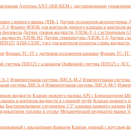
активная
Антенна ANT-1КВ-REM c дистанционным управлени
ышки сливного ящика ДПК-1
Датчик положения автоцистерны 
-Т-1
Фланец ФЛОК для контроля донного клапана и контроля жи
 бензовоза
Датчик уровня жидкости ДЛОК-У-1 с встроенным 
ом жидкости ДЛОК-Н2
Датчик температуры ДЛОК-Т-0
Датчик съ
и ППО25
АПИ-СЕНС узел для контроля полноты слива жидкости 
ия
Фонарь ТС-ТГ с датчиком положения крышки
Фонарь ТС-ТГ 
й счетчик ППО25 с клапаном
Цифровой счетчик ППО25 с ДСС 
СА-1
Измерительная система ЛИСА-М-2
Измерительная систем
ьная система ЛИСА-4
Измерительная система ЛИСА-М-5
Измер
чиком жидкости
Клапан нижнего налива API с Блокиратором Б
лапана и контроля жидкости в сливной трубе
Клапан нижнего н
ва
Быстроразъемное соединение 2,5" клапана нижнего налива
И
ндикатором топлива в отсеке
Механический индикатор марки т
сированный с квадратным фланцем
Клапан донный с круглым ф