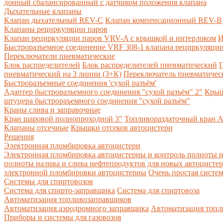
донный сбалансированный с датчиком положения клапана
Дыхательные клапаны
Клапан дыхательный REV-C
Клапан компенсационный REV-B
Клапаны рециркуляции паров
Клапан рециркуляции паров VRV-A с крышкой и интерлоком
И
Быстроразъемное соединение VRF 308-1 клапана рециркуляции
Переключатели пневматические
Блок распределителей
Блок распределителей пневматический
П
пневматический на 3 линии (3+К)
Переключатель пневматическ
Быстроразъемные соединения 'сухой разъём'
Адаптер быстроразъемного соединения "сухой разъём" 2"
Крыш
штуцера быстрораъемного соединения "сухой разъём"
Краны слива и заправочные
Кран шаровой полнопроходной 3"
Топливораздаточный кран A
Клапаны отсечные
Крышки отсеков автоцистерн
Решения
Электронная пломбировка автоцистерн
Электронная пломбировка автоцистерны и контроль полноты н
полноты налива и слива нефтепродуктов для новых автоцисте
электронной пломбировки автоцистерны
Очень простая систе
Системы для спиртовозов
Система для спирто-заправщика
Система для спиртовоза
Автоматизация топливозаправщиков
Автоматизация аэродромного заправщика
Автоматизация топли
Приборы и системы для газовозов