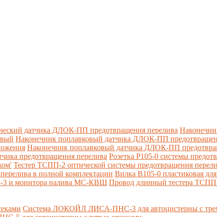
ческий датчика ДЛОК-ПП предотвращения перелива
Наконечни
овый
Наконечник поплавковый датчика ДЛОК-ПП предотвращен
ложения
Наконечник поплавковый датчика ДЛОК-ПП предотвращ
тчика предотвращения перелива
Розетка Р105-0 системы предот
ком'
Тестер ТСПП-2 оптической системы предотвращения перел
перелива в полной комплектации
Вилка В105-0 пластиковая дл
П-3 и монитора налива МС-КВШ
Провод длинный тестера ТСПП
секами
Система ЛОКОЙЛ ЛИСА-ПНС-3 для автоцистерны с трем