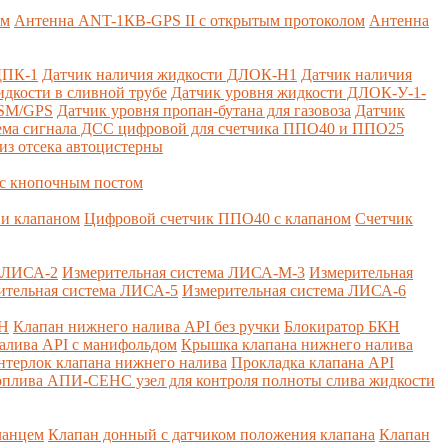
ем
Антенна ANT-1КВ-GPS II с открытым протоколом
Антенна
ДПК-1
Датчик наличия жидкости ДЛОК-Н1
Датчик наличия
дкости в сливной трубе
Датчик уровня жидкости ДЛОК-У-1-
GSM/GPS
Датчик уровня пропан-бутана для газовоза
Датчик
ема сигнала ДСС цифровой для счетчика ППО40 и ППО25
из отсека автоцистерны
с кнопочным постом
и клапаном
Цифровой счетчик ППО40 с клапаном
Счетчик
а ЛИСА-2
Измерительная система ЛИСА-М-3
Измерительная
ительная система ЛИСА-5
Измерительная система ЛИСА-6
КН
Клапан нижнего налива API без ручки
Блокиратор БКН
алива API с манифольдом
Крышка клапана нижнего налива
нтерлок клапана нижнего налива
Прокладка клапана API
оплива
АПИ-СЕНС узел для контроля полноты слива жидкости
ланцем
Клапан донный с датчиком положения клапана
Клапан