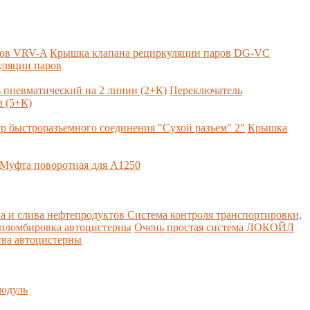
ров VRV-A
Крышка клапана рециркуляции паров DG-VC
уляции паров
 пневматический на 2 линии (2+К)
Переключатель
 (5+К)
р быстроразъемного соединения "Сухой разъем" 2"
Крышка
Муфта поворотная для А1250
а и слива нефтепродуктов
Система контроля транспортировки,
 пломбировка автоцистерны
Очень простая система ЛОКОЙЛ
ва автоцистерны
одуль