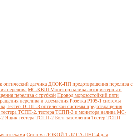
к оптический датчика ДЛОК-ПП предотвращения перелива с
ия перелива
МС-КВШ Монитор налива автоцистерны в
ения перелива с трубкой
Провод морозостойкий пяти
вращения перелива и заземления
Розетка Р105-1 системы
ива
Тестер ТСПП-3 оптической системы предотвращения
я тестера ТСПП-2, тестера ТСПП-3 и монитора налива МС-
-2
Ящик тестера ТСПП-2
Болт заземления
Тестер ТСПП
я отсеками
Система ЛОКОЙЛ ЛИСА-ПНС-4 для