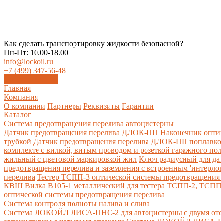
Как сделать транспортировку жидкости безопасной?
Пн-Пт: 10.00-18.00
info@lockoil.ru
+7 (499) 347-56-48
Заказать звонок
Главная
Компания
О компании
Партнеры
Реквизиты
Гарантии
Каталог
Система предотвращения перелива автоцистерны
Датчик предотвращения перелива ДЛОК-ПП
Наконечник опти
трубкой
Датчик предотвращения перелива ДЛОК-ПП поплавк
комплекте с вилкой, витым проводом и розеткой гаражного по
жильный с цветовой маркировкой жил
Ключ радиусный для да
предотвращения перелива и заземления с встроенным 'интерло
перелива
Тестер ТСПП-3 оптической системы предотвращения 
КВШ
Вилка В105-1 металлический для тестера ТСПП-2, ТСП
оптической системы предотвращения перелива
Cистема контроля полноты налива и слива
Система ЛОКОЙЛ ЛИСА-ПНС-2 для автоцистерны с двумя от