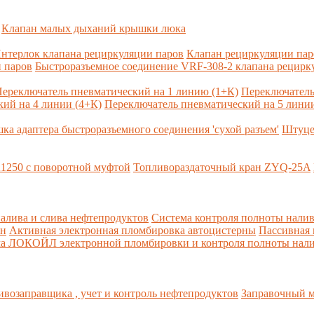
Клапан малых дыханий крышки люка
нтерлок клапана рециркуляции паров
Клапан рециркуляции па
 паров
Быстроразъемное соединение VRF-308-2 клапана рецирк
ереключатель пневматический на 1 линию (1+К)
Переключатель
ий на 4 линии (4+К)
Переключатель пневматический на 5 линии
ка адаптера быстроразъемного соединения 'сухой разъем'
Штуце
1250 с поворотной муфтой
Топливораздаточный кран ZYQ-25A
алива и слива нефтепродуктов
Система контроля полноты налив
рн
Активная электронная пломбировка автоцистерны
Пассивная
ма ЛОКОЙЛ электронной пломбировки и контроля полноты нали
возаправщика , учет и контроль нефтепродуктов
Заправочный м