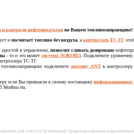
а и контроля нефтепродуктов
на Вашем топливозаправщике!
ует и
посчитает топливо без воздуха
, а
контроллер ТС-ТГ
отоб
и простой в управлении,
позволит сливать дозировано
нефтепро
рны
- то и это может
система ЛОКОЙЛ
.
Подключите уровнемер (
онтроллера ТС-ТГ.
а топливозаправщике подключите
антенну ANT
к контроллеру
керу если Вы привыкли к своему поставщику
информационных 
 Modbus rtu.
шений для учета и безопасной транспортировки взрывоопас