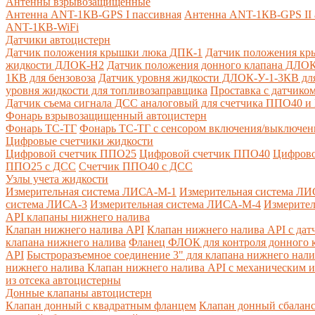
Антенны взрывозащищенные
Антенна ANT-1КВ-GPS I пассивная
Антенна ANT-1КВ-GPS II 
ANT-1КВ-WiFi
Датчики автоцистерн
Датчик положения крышки люка ДПК-1
Датчик положения кр
жидкости ДЛОК-Н2
Датчик положения донного клапана ДЛОК
1КВ для бензовоза
Датчик уровня жидкости ДЛОК-У-1-3КВ для
уровня жидкости для топливозаправщика
Проставка с датчик
Датчик съема сигнала ДСС аналоговый для счетчика ППО40 
Фонарь взрывозащищенный автоцистерн
Фонарь ТС-ТГ
Фонарь ТС-ТГ с сенсором включения/выключен
Цифровые счетчики жидкости
Цифровой счетчик ППО25
Цифровой счетчик ППО40
Цифрово
ППО25 с ДСС
Счетчик ППО40 с ДСС
Узлы учета жидкости
Измерительная система ЛИСА-М-1
Измерительная система ЛИ
система ЛИСА-3
Измерительная система ЛИСА-М-4
Измерител
API клапаны нижнего налива
Клапан нижнего налива API
Клапан нижнего налива API с дат
клапана нижнего налива
Фланец ФЛОК для контроля донного к
API
Быстроразъемное соединение 3" для клапана нижнего нали
нижнего налива
Клапан нижнего налива API с механическим и
из отсека автоцистерны
Донные клапаны автоцистерн
Клапан донный с квадратным фланцем
Клапан донный сбалан