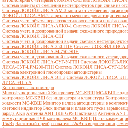
автоцистерны с четырьмя отсеками
Система ЛОКОЙЛ ЛИСА-ПНС
Система защиты от смешения нефтепродуктов при сливе из от
Система ЛОКОЙЛ ЛИСА-AM-3 защита от смешения для автоцис
ЛОКОЙЛ ЛИСА-AM-5 защита от смешения для автоцистерны с
Система учета объема перевозок этилового спирта и нефасов
Система ЛОКОЙЛ ЛИСА-AЛКО-1
Система ЛОКОЙЛ ЛИСА-
Система учета и дозированной выдачи сжиженного природного
Система ЛОКОЙЛ ЛИСА-СПГ
Система учета и дозированной выдачи светлых нефтепродукто
Система ЛОКОЙЛ ЛИСА-350-ГПН
Система ЛОКОЙЛ ЛИСА-
Система ЛОКОЙЛ ЛИСА-М-750-ЭПН
Система учета и дозированной выдачи сжиженного углеводоро
Система ЛОКОЙЛ ЛИСА-СУГ-У-ГПН
Система ЛОКОЙЛ-ЛИ
ЛИСА-СУГ-LPM200-ГПН
Система ЛОКОЙЛ ЛИСА-СУГ-LPM
Система электронной пломбировки автоцистерны
Система ЛОКОЙЛ ЛИСА-ЭП-3
Система ЛОКОЙЛ ЛИСА-ЭП-
ЛИСА-ЭП-5-А
Контроллеры автоцистерн
Многофункциональный Контроллер МС-КВШ
МС-КВШ с одно
контроллер МС-КВШ без индикатора и клавиатуры
Контролле
жидкости
МС-КВШ Монитор налива автоцистерны в комплекте 
световой индикатор
Блок питания и плавного пуска взрывоз
заряда АКБ
Антенна ANT-1КВ-GPS II активная
Антенна ANT-1
коммутационная ПЧК контроллера МС-КВШ
Плата коммутац
15кВт
Частотный преобразователь 22кВт в водонепроницаемом