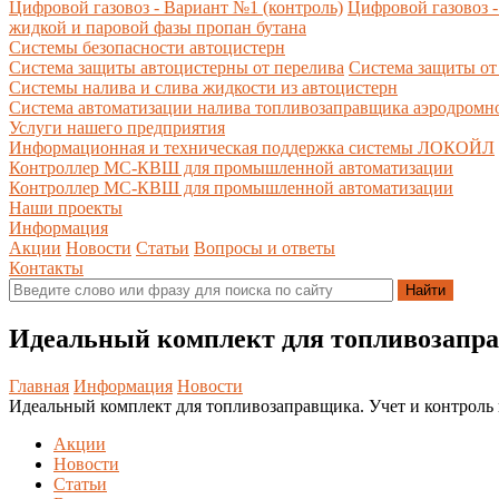
Цифровой газовоз - Вариант №1 (контроль)
Цифровой газовоз -
жидкой и паровой фазы пропан бутана
Системы безопасности автоцистерн
Система защиты автоцистерны от перелива
Система защиты от
Системы налива и слива жидкости из автоцистерн
Система автоматизации налива топливозаправщика аэродромн
Услуги нашего предприятия
Информационная и техническая поддержка системы ЛОКОЙЛ
Контроллер МС-КВШ для промышленной автоматизации
Контроллер МС-КВШ для промышленной автоматизации
Наши проекты
Информация
Акции
Новости
Статьи
Вопросы и ответы
Контакты
Идеальный комплект для топливозапра
Главная
Информация
Новости
Идеальный комплект для топливозаправщика. Учет и контроль
Акции
Новости
Статьи