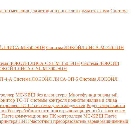
т смешения для автоцистерны с четырьмя отсеками
Система
ЙЛ ЛИСА-М-350-ЭПН
Система ЛОКОЙЛ ЛИСА-М-750-ГПН
тема ЛОКОЙЛ ЛИСА-СУГ-М-150-ЭПН
Система ЛОКОЙЛ
ЛОКОЙЛ ЛИСА-СУГ-М-300-ЭПН
П-4-А
Система ЛОКОЙЛ ЛИСА-ЭП-5
Система ЛОКОЙЛ
роллер МС-КВШ без клавиатуры
Многофункциональный
онитор ТС-ТГ системы контроля полноты налива и слива
нтроллер ТС-ТГ системы учета жидкостей
Ридер смарт-карт и
ник бесперебойного питания взрывозащищенный с контролем
Д
Плата коммутационная ПК контроллера МС-КВШ
Плата
 принтера ПИП
Частотный преобразователь взрывозащищенный