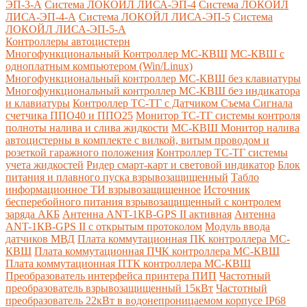
ЭП-3-А
Система ЛОКОЙЛ ЛИСА-ЭП-4
Система ЛОКОЙЛ
ЛИСА-ЭП-4-А
Система ЛОКОЙЛ ЛИСА-ЭП-5
Система
ЛОКОЙЛ ЛИСА-ЭП-5-А
Контроллеры автоцистерн
Многофункциональный Контроллер МС-КВШ
МС-КВШ с
одноплатным компьютером (Win/Linux)
Многофункциональный контроллер МС-КВШ без клавиатуры
Многофункциональный контроллер МС-КВШ без индикатора
и клавиатуры
Контроллер ТС-ТГ с Датчиком Съема Сигнала
счетчика ППО40 и ППО25
Монитор ТС-ТГ системы контроля
полноты налива и слива жидкости
МС-КВШ Монитор налива
автоцистерны в комплекте с вилкой, витым проводом и
розеткой гаражного положения
Контроллер ТС-ТГ системы
учета жидкостей
Ридер смарт-карт и световой индикатор
Блок
питания и плавного пуска взрывозащищенный
Табло
информационное ТИ взрывозащищенное
Источник
бесперебойного питания взрывозащищенный с контролем
заряда АКБ
Антенна ANT-1КВ-GPS II активная
Антенна
ANT-1КВ-GPS II с открытым протоколом
Модуль ввода
датчиков МВД
Плата коммутационная ПК контроллера МС-
КВШ
Плата коммутационная ПЧК контроллера МС-КВШ
Плата коммутационная ПТК контроллера МС-КВШ
Преобразователь интерфейса принтера ПИП
Частотный
преобразователь взрывозащищенный 15кВт
Частотный
преобразователь 22кВт в водонепроницаемом корпусе IP68