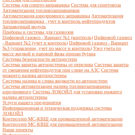
Система для спирто-заправщика
Система для спиртовоза
Автоматизация топливозаправщиков
Автоматизация аэродромного заправщика
Автоматизация
топливозаправщика , учет и контроль нефтепродуктов
Заправочный модуль
Приборы и системы для газовозов
Цифровой газовоз - Вариант №1 (контроль)
Цифровой газовоз
- Вариант №2 (учет и контроль)
Цифровой газовоз - Вариант
№3 (управление, учет по массе и контроль)
Узел учета по
массе жидкой и паровой фазы пропан бутана
Системы безопасности автоцистерн
Система защиты автоцистерны от перелива
Система защиты
от смешения нефтепродутов при сливе на АЗС
Система
нижнего налива автоцистерны
Системы налива и слива жидкости из автоцистерн
Система автоматизации налива топливозаправщика
аэродромного
Система ЛОКОЙЛ для установки нижнего
налива автоцистерны
Услуги нашего предприятия
Информационная и техническая поддержка системы
ЛОКОЙЛ
Контроллер МС-КВШ для промышленной автоматизации
Контроллер МС-КВШ для промышленной автоматизации
Наши проекты