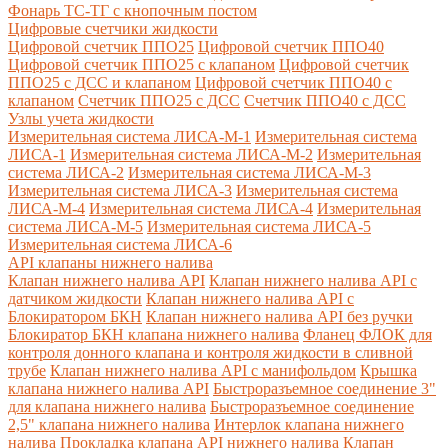
Фонарь ТС-ТГ с кнопочным постом
Цифровые счетчики жидкости
Цифровой счетчик ППО25
Цифровой счетчик ППО40
Цифровой счетчик ППО25 с клапаном
Цифровой счетчик
ППО25 с ДСС и клапаном
Цифровой счетчик ППО40 с
клапаном
Счетчик ППО25 с ДСС
Счетчик ППО40 с ДСС
Узлы учета жидкости
Измерительная система ЛИСА-М-1
Измерительная система
ЛИСА-1
Измерительная система ЛИСА-М-2
Измерительная
система ЛИСА-2
Измерительная система ЛИСА-М-3
Измерительная система ЛИСА-3
Измерительная система
ЛИСА-М-4
Измерительная система ЛИСА-4
Измерительная
система ЛИСА-М-5
Измерительная система ЛИСА-5
Измерительная система ЛИСА-6
API клапаны нижнего налива
Клапан нижнего налива API
Клапан нижнего налива API с
датчиком жидкости
Клапан нижнего налива API с
Блокиратором БКН
Клапан нижнего налива API без ручки
Блокиратор БКН клапана нижнего налива
Фланец ФЛОК для
контроля донного клапана и контроля жидкости в сливной
трубе
Клапан нижнего налива API с манифольдом
Крышка
клапана нижнего налива API
Быстроразъемное соединение 3"
для клапана нижнего налива
Быстроразъемное соединение
2,5" клапана нижнего налива
Интерлок клапана нижнего
налива
Прокладка клапана API нижнего налива
Клапан