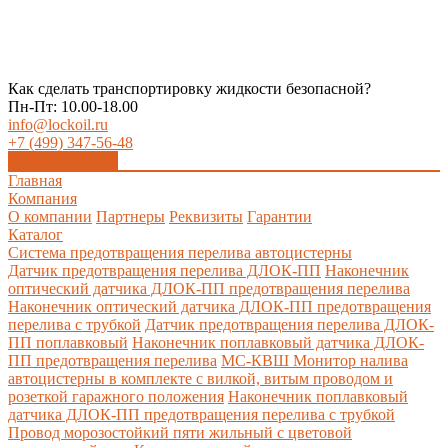
Как сделать транспортировку жидкости безопасной?
Пн-Пт: 10.00-18.00
info@lockoil.ru
+7 (499) 347-56-48
Заказать звонок
Главная
Компания
О компании
Партнеры
Реквизиты
Гарантии
Каталог
Система предотвращения перелива автоцистерны
Датчик предотвращения перелива ДЛОК-ПП
Наконечник
оптический датчика ДЛОК-ПП предотвращения перелива
Наконечник оптический датчика ДЛОК-ПП предотвращения
перелива с трубкой
Датчик предотвращения перелива ДЛОК-
ПП поплавковый
Наконечник поплавковый датчика ДЛОК-
ПП предотвращения перелива
МС-КВШ Монитор налива
автоцистерны в комплекте с вилкой, витым проводом и
розеткой гаражного положения
Наконечник поплавковый
датчика ДЛОК-ПП предотвращения перелива с трубкой
Провод морозостойкий пяти жильный с цветовой