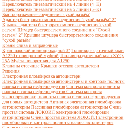
Переключатель пневматический на 4 линии (4+К)
Переключатель пневматический на 5 линии (5+К)
Быстроразъемные соединения 'сухой разъём'
Адаптер быстроразъемного соединения "сухой разъём" 2"
Крышка адаптера быстроразъемного соединения 'сухой
разъем'
Штуцер быстроразъемного соединения "Сухой
разъем" 2"
Крышка штуцера быстрораъемного соединения
"сухой разъём"
Краны слива и заправочные
Кран шаровой полнопроходной 3"
Топливораздаточный кран
A1250 с поворотной муфтой
Топливораздаточный кран ZYQ-
25A
Муфта поворотная для А1250
Клапаны отсечные
Крышки отсеков автоцистерн
Решения
Электронная пломбировка автоцистерн
Электронная пломбировка автоцистерны и контроль полноты
налива и слива нефтепродуктов
Система контроля полноты
налива и слива нефтепродуктов
Система контроля
транспортировки, полноты налива и слива нефтепродуктов
для новых автоцистерн
Активная электронная пломбировка
автоцистерны
Пассивная пломбировка автоцистерны
Очень
простая система ЛОКОЙЛ электронной пломбировки
автоцистерны
Очень простая система ЛОКОЙЛ электронной
пломбировки и контроля полноты налива автоцистерны
Системы для спиртовозов