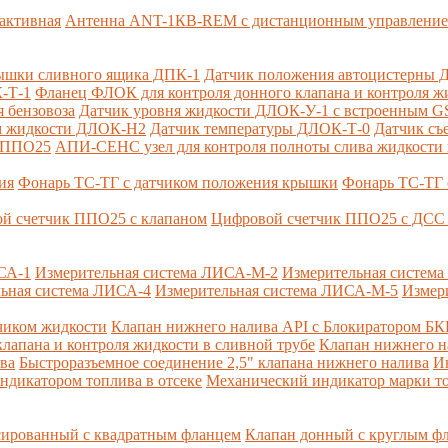
активная
Антенна ANT-1КВ-REM c дистанционным управлени
ышки сливного ящика ДПК-1
Датчик положения автоцистерны 
-Т-1
Фланец ФЛОК для контроля донного клапана и контроля жи
 бензовоза
Датчик уровня жидкости ДЛОК-У-1 с встроенным 
ом жидкости ДЛОК-Н2
Датчик температуры ДЛОК-Т-0
Датчик съ
и ППО25
АПИ-СЕНС узел для контроля полноты слива жидкости 
ия
Фонарь ТС-ТГ с датчиком положения крышки
Фонарь ТС-ТГ 
й счетчик ППО25 с клапаном
Цифровой счетчик ППО25 с ДСС 
СА-1
Измерительная система ЛИСА-М-2
Измерительная систем
ьная система ЛИСА-4
Измерительная система ЛИСА-М-5
Измер
чиком жидкости
Клапан нижнего налива API с Блокиратором Б
лапана и контроля жидкости в сливной трубе
Клапан нижнего н
ва
Быстроразъемное соединение 2,5" клапана нижнего налива
И
ндикатором топлива в отсеке
Механический индикатор марки т
сированный с квадратным фланцем
Клапан донный с круглым ф