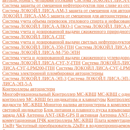
автоцистерны с четырьмя отсеками
Система ЛОКОЙЛ ЛИСА-ПНС
Система защиты от смешения нефтепродуктов при сливе из от
Система ЛОКОЙЛ ЛИСА-AM-3 защита от смешения для автоцис
ЛОКОЙЛ ЛИСА-AM-5 защита от смешения для автоцистерны с
Система учета объема перевозок этилового спирта и нефасов
Система ЛОКОЙЛ ЛИСА-AЛКО-1
Система ЛОКОЙЛ ЛИСА-
Система учета и дозированной выдачи сжиженного природного
Система ЛОКОЙЛ ЛИСА-СПГ
Система учета и дозированной выдачи светлых нефтепродукто
Система ЛОКОЙЛ ЛИСА-350-ГПН
Система ЛОКОЙЛ ЛИСА-
Система ЛОКОЙЛ ЛИСА-М-750-ЭПН
Система учета и дозированной выдачи сжиженного углеводоро
Система ЛОКОЙЛ ЛИСА-СУГ-У-ГПН
Система ЛОКОЙЛ-ЛИ
ЛИСА-СУГ-LPM200-ГПН
Система ЛОКОЙЛ ЛИСА-СУГ-LPM
Система электронной пломбировки автоцистерны
Система ЛОКОЙЛ ЛИСА-ЭП-3
Система ЛОКОЙЛ ЛИСА-ЭП-
ЛИСА-ЭП-5-А
Контроллеры автоцистерн
Многофункциональный Контроллер МС-КВШ
МС-КВШ с одно
контроллер МС-КВШ без индикатора и клавиатуры
Контролле
жидкости
МС-КВШ Монитор налива автоцистерны в комплекте 
световой индикатор
Блок питания и плавного пуска взрывоз
заряда АКБ
Антенна ANT-1КВ-GPS II активная
Антенна ANT-1
коммутационная ПЧК контроллера МС-КВШ
Плата коммутац
15кВт
Частотный преобразователь 22кВт в водонепроницаемом