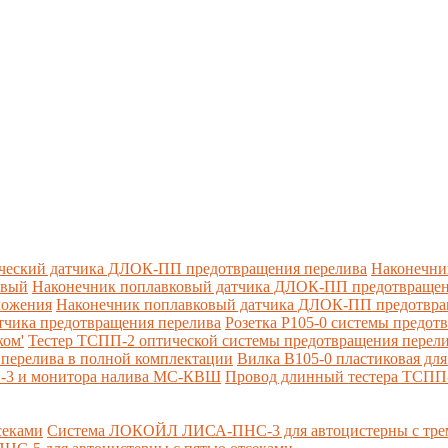
ческий датчика ДЛОК-ПП предотвращения перелива
Наконечни
овый
Наконечник поплавковый датчика ДЛОК-ПП предотвращен
ложения
Наконечник поплавковый датчика ДЛОК-ПП предотвращ
тчика предотвращения перелива
Розетка Р105-0 системы предот
ком'
Тестер ТСПП-2 оптической системы предотвращения перел
перелива в полной комплектации
Вилка В105-0 пластиковая дл
П-3 и монитора налива МС-КВШ
Провод длинный тестера ТСПП
секами
Система ЛОКОЙЛ ЛИСА-ПНС-3 для автоцистерны с трем