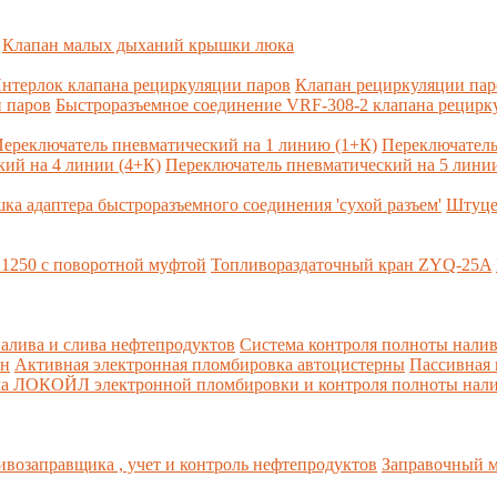
Клапан малых дыханий крышки люка
нтерлок клапана рециркуляции паров
Клапан рециркуляции па
 паров
Быстроразъемное соединение VRF-308-2 клапана рецирк
ереключатель пневматический на 1 линию (1+К)
Переключатель
ий на 4 линии (4+К)
Переключатель пневматический на 5 линии
ка адаптера быстроразъемного соединения 'сухой разъем'
Штуце
1250 с поворотной муфтой
Топливораздаточный кран ZYQ-25A
алива и слива нефтепродуктов
Система контроля полноты налив
рн
Активная электронная пломбировка автоцистерны
Пассивная
ма ЛОКОЙЛ электронной пломбировки и контроля полноты нали
возаправщика , учет и контроль нефтепродуктов
Заправочный м