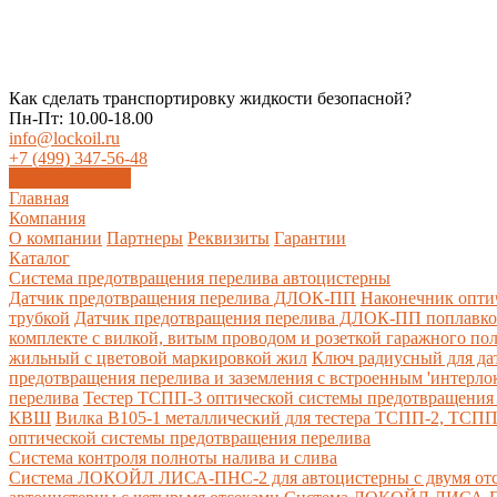
Как сделать транспортировку жидкости безопасной?
Пн-Пт: 10.00-18.00
info@lockoil.ru
+7 (499) 347-56-48
Заказать звонок
Главная
Компания
О компании
Партнеры
Реквизиты
Гарантии
Каталог
Система предотвращения перелива автоцистерны
Датчик предотвращения перелива ДЛОК-ПП
Наконечник опти
трубкой
Датчик предотвращения перелива ДЛОК-ПП поплавк
комплекте с вилкой, витым проводом и розеткой гаражного по
жильный с цветовой маркировкой жил
Ключ радиусный для да
предотвращения перелива и заземления с встроенным 'интерло
перелива
Тестер ТСПП-3 оптической системы предотвращения 
КВШ
Вилка В105-1 металлический для тестера ТСПП-2, ТСП
оптической системы предотвращения перелива
Cистема контроля полноты налива и слива
Система ЛОКОЙЛ ЛИСА-ПНС-2 для автоцистерны с двумя от