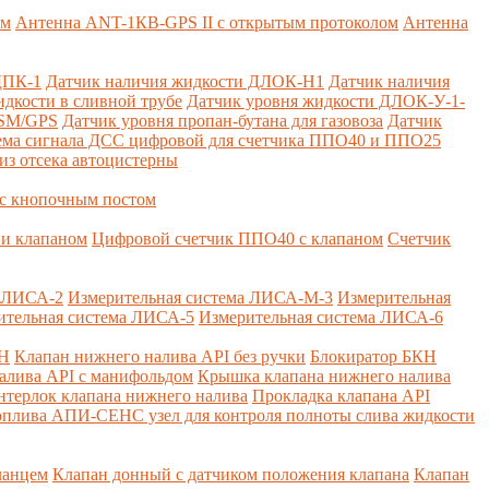
ем
Антенна ANT-1КВ-GPS II с открытым протоколом
Антенна
ДПК-1
Датчик наличия жидкости ДЛОК-Н1
Датчик наличия
дкости в сливной трубе
Датчик уровня жидкости ДЛОК-У-1-
GSM/GPS
Датчик уровня пропан-бутана для газовоза
Датчик
ема сигнала ДСС цифровой для счетчика ППО40 и ППО25
из отсека автоцистерны
с кнопочным постом
и клапаном
Цифровой счетчик ППО40 с клапаном
Счетчик
а ЛИСА-2
Измерительная система ЛИСА-М-3
Измерительная
ительная система ЛИСА-5
Измерительная система ЛИСА-6
КН
Клапан нижнего налива API без ручки
Блокиратор БКН
алива API с манифольдом
Крышка клапана нижнего налива
нтерлок клапана нижнего налива
Прокладка клапана API
оплива
АПИ-СЕНС узел для контроля полноты слива жидкости
ланцем
Клапан донный с датчиком положения клапана
Клапан