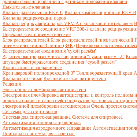
донный сбалансированный с датчиком положения клапана
Дыхательные клапаны
Клапан дыхательный REV-C
Клапан компенсационный REV-B
Клапаны рециркуляции паров
Клапан рециркуляции паров VRV-A с крышкой и интерлоком
И
Быстроразъемное соединение VRF 308-1 клапана рециркуляции
Переключатели пневматические
Блок распределителей
Блок распределителей пневматический
П
пневматический на 3 линии (3+К)
Переключатель пневматическ
Быстроразъемные соединения 'сухой разъём'
Адаптер быстроразъемного соединения "сухой разъём" 2"
Крыш
штуцера быстрораъемного соединения "сухой разъём"
Краны слива и заправочные
Кран шаровой полнопроходной 3"
Топливораздаточный кран A
Клапаны отсечные
Крышки отсеков автоцистерн
Решения
Электронная пломбировка автоцистерн
Электронная пломбировка автоцистерны и контроль полноты н
полноты налива и слива нефтепродуктов для новых автоцисте
электронной пломбировки автоцистерны
Очень простая систе
Системы для спиртовозов
Система для спирто-заправщика
Система для спиртовоза
Автоматизация топливозаправщиков
Автоматизация аэродромного заправщика
Автоматизация топли
Приборы и системы для газовозов