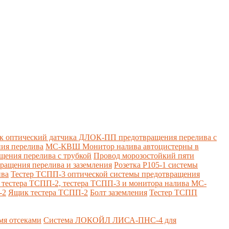
к оптический датчика ДЛОК-ПП предотвращения перелива с
ия перелива
МС-КВШ Монитор налива автоцистерны в
ения перелива с трубкой
Провод морозостойкий пяти
вращения перелива и заземления
Розетка Р105-1 системы
ива
Тестер ТСПП-3 оптической системы предотвращения
я тестера ТСПП-2, тестера ТСПП-3 и монитора налива МС-
-2
Ящик тестера ТСПП-2
Болт заземления
Тестер ТСПП
я отсеками
Система ЛОКОЙЛ ЛИСА-ПНС-4 для