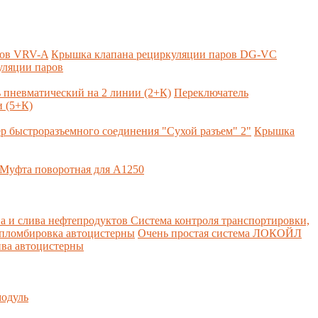
ров VRV-A
Крышка клапана рециркуляции паров DG-VC
уляции паров
 пневматический на 2 линии (2+К)
Переключатель
 (5+К)
р быстроразъемного соединения "Сухой разъем" 2"
Крышка
Муфта поворотная для А1250
а и слива нефтепродуктов
Система контроля транспортировки,
 пломбировка автоцистерны
Очень простая система ЛОКОЙЛ
ва автоцистерны
одуль