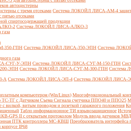
-5 для автоцистерны с пятью отсеками
секов автоцистерны
терны с тремя отсеками
Система ЛОКОЙЛ ЛИСА-AM-4 защита о
 пятью отсеками
анной спиртосодержащей продукции
АЛКО-2
Система ЛОКОЙЛ ЛИСА-АЛКО-3
 газа
в
М-350-ГПН
Система ЛОКОЙЛ ЛИСА-350-ЭПН
Система ЛОКО
дного газа
СА-СУГ-У-ЭПН
Система ЛОКОЙЛ ЛИСА-СУГ-М-150-ГПН
Сис
200-ЭПН
Система ЛОКОЙЛ ЛИСА-СУГ-М-300-ГПН
Система 
3-А
Система ЛОКОЙЛ ЛИСА-ЭП-4
Система ЛОКОЙЛ ЛИСА-Э
платным компьютером (Win/Linux)
Многофункциональный конт
р ТС-ТГ с Датчиком Съема Сигнала счетчика ППО40 и ППО25
М
с вилкой, витым проводом и розеткой гаражного положения
Ко
ащищенный
Табло информационное ТИ взрывозащищенное
Источ
КВ-GPS II с открытым протоколом
Модуль ввода датчиков МВ
ионная ПТК контроллера МС-КВШ
Преобразователь интерфейса
 корпусе IP68