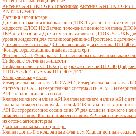
Антенны взрывозащищенные
Антенна ANT-1КВ-GPS I пассивная
Антенна ANT-1КВ-GPS II 
ANT-1КВ-WiFi
Датчики автоцистерн
Датчик положения крышки люка ДПК-1
Датчик положения кр
жидкости ДЛОК-Н2
Датчик положения донного клапана ДЛОК
1КВ для бензовоза
Датчик уровня жидкости ДЛОК-У-1-3КВ для
уровня жидкости для топливозаправщика
Проставка с датчик
Датчик съема сигнала ДСС аналоговый для счетчика ППО40 
Фонарь взрывозащищенный автоцистерн
Фонарь ТС-ТГ
Фонарь ТС-ТГ с сенсором включения/выключен
Цифровые счетчики жидкости
Цифровой счетчик ППО25
Цифровой счетчик ППО40
Цифрово
ППО25 с ДСС
Счетчик ППО40 с ДСС
Узлы учета жидкости
Измерительная система ЛИСА-М-1
Измерительная система ЛИ
система ЛИСА-3
Измерительная система ЛИСА-М-4
Измерител
API клапаны нижнего налива
Клапан нижнего налива API
Клапан нижнего налива API с дат
клапана нижнего налива
Фланец ФЛОК для контроля донного к
API
Быстроразъемное соединение 3" для клапана нижнего нали
нижнего налива
Клапан нижнего налива API с механическим и
из отсека автоцистерны
Донные клапаны автоцистерн
Клапан донный с квадратным фланцем
Клапан донный сбалан