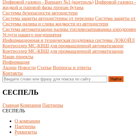
Цифровой газовоз - Вариант №1 (контроль)
Цифровой газовоз -
жидкой и паровой фазы пропан бутана
Системы безопасности автоцистерн
Система защиты автоцистерны от перелива
Система защиты от
Системы налива и слива жидкости из автоцистерн
Система автоматизации налива топливозаправщика аэродромн
Услуги нашего предприятия
Информационная и техническая поддержка системы ЛОКОЙЛ
Контроллер МС-КВШ для промышленной автоматизации
Контроллер МС-КВШ для промышленной автоматизации
Наши проекты
Информация
Акции
Новости
Статьи
Вопросы и ответы
Контакты
СЕСПЕЛЬ
Главная
Компания
Партнеры
СЕСПЕЛЬ
О компании
Партнеры
Реквизиты