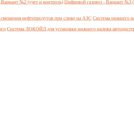
 Вариант №2 (учет и контроль)
Цифровой газовоз - Вариант №3 (
 смешения нефтепродутов при сливе на АЗС
Система нижнего н
ого
Система ЛОКОЙЛ для установки нижнего налива автоцист