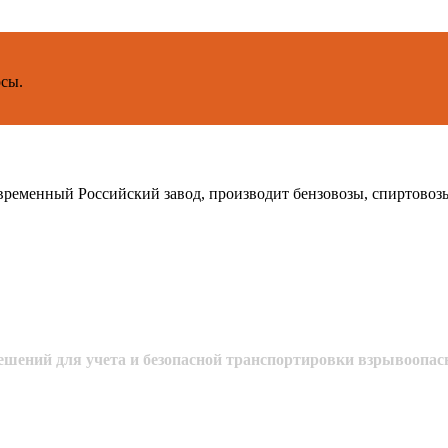
осы.
й Российский завод, производит бензовозы, спиртовозы, т
шений для учета и безопасной транспортировки взрывоопас