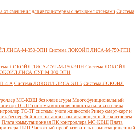
т смешения для автоцистерны с четырьмя отсеками
Система
ЙЛ ЛИСА-М-350-ЭПН
Система ЛОКОЙЛ ЛИСА-М-750-ГПН
тема ЛОКОЙЛ ЛИСА-СУГ-М-150-ЭПН
Система ЛОКОЙЛ
ЛОКОЙЛ ЛИСА-СУГ-М-300-ЭПН
П-4-А
Система ЛОКОЙЛ ЛИСА-ЭП-5
Система ЛОКОЙЛ
роллер МС-КВШ без клавиатуры
Многофункциональный
онитор ТС-ТГ системы контроля полноты налива и слива
нтроллер ТС-ТГ системы учета жидкостей
Ридер смарт-карт и
ник бесперебойного питания взрывозащищенный с контролем
Д
Плата коммутационная ПК контроллера МС-КВШ
Плата
 принтера ПИП
Частотный преобразователь взрывозащищенный