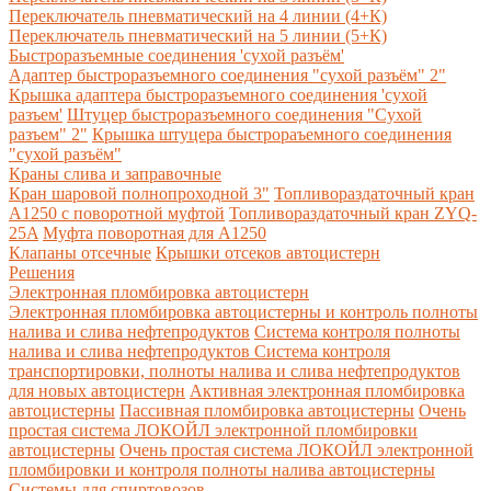
Переключатель пневматический на 4 линии (4+К)
Переключатель пневматический на 5 линии (5+К)
Быстроразъемные соединения 'сухой разъём'
Адаптер быстроразъемного соединения "сухой разъём" 2"
Крышка адаптера быстроразъемного соединения 'сухой
разъем'
Штуцер быстроразъемного соединения "Сухой
разъем" 2"
Крышка штуцера быстрораъемного соединения
"сухой разъём"
Краны слива и заправочные
Кран шаровой полнопроходной 3"
Топливораздаточный кран
A1250 с поворотной муфтой
Топливораздаточный кран ZYQ-
25A
Муфта поворотная для А1250
Клапаны отсечные
Крышки отсеков автоцистерн
Решения
Электронная пломбировка автоцистерн
Электронная пломбировка автоцистерны и контроль полноты
налива и слива нефтепродуктов
Система контроля полноты
налива и слива нефтепродуктов
Система контроля
транспортировки, полноты налива и слива нефтепродуктов
для новых автоцистерн
Активная электронная пломбировка
автоцистерны
Пассивная пломбировка автоцистерны
Очень
простая система ЛОКОЙЛ электронной пломбировки
автоцистерны
Очень простая система ЛОКОЙЛ электронной
пломбировки и контроля полноты налива автоцистерны
Системы для спиртовозов