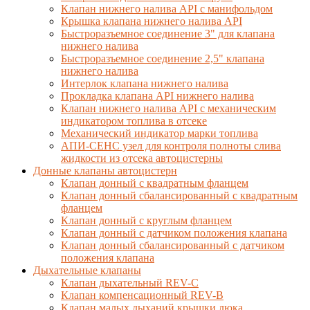
Клапан нижнего налива API с манифольдом
Крышка клапана нижнего налива API
Быстроразъемное соединение 3" для клапана
нижнего налива
Быстроразъемное соединение 2,5" клапана
нижнего налива
Интерлок клапана нижнего налива
Прокладка клапана API нижнего налива
Клапан нижнего налива API с механическим
индикатором топлива в отсеке
Механический индикатор марки топлива
АПИ-СЕНС узел для контроля полноты слива
жидкости из отсека автоцистерны
Донные клапаны автоцистерн
Клапан донный с квадратным фланцем
Клапан донный сбалансированный с квадратным
фланцем
Клапан донный с круглым фланцем
Клапан донный с датчиком положения клапана
Клапан донный сбалансированный с датчиком
положения клапана
Дыхательные клапаны
Клапан дыхательный REV-C
Клапан компенсационный REV-B
Клапан малых дыханий крышки люка