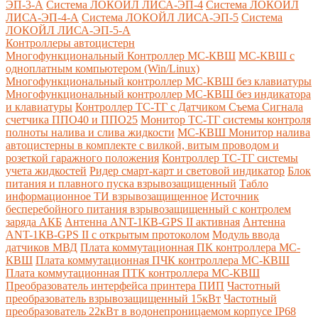
ЭП-3-А
Система ЛОКОЙЛ ЛИСА-ЭП-4
Система ЛОКОЙЛ
ЛИСА-ЭП-4-А
Система ЛОКОЙЛ ЛИСА-ЭП-5
Система
ЛОКОЙЛ ЛИСА-ЭП-5-А
Контроллеры автоцистерн
Многофункциональный Контроллер МС-КВШ
МС-КВШ с
одноплатным компьютером (Win/Linux)
Многофункциональный контроллер МС-КВШ без клавиатуры
Многофункциональный контроллер МС-КВШ без индикатора
и клавиатуры
Контроллер ТС-ТГ с Датчиком Съема Сигнала
счетчика ППО40 и ППО25
Монитор ТС-ТГ системы контроля
полноты налива и слива жидкости
МС-КВШ Монитор налива
автоцистерны в комплекте с вилкой, витым проводом и
розеткой гаражного положения
Контроллер ТС-ТГ системы
учета жидкостей
Ридер смарт-карт и световой индикатор
Блок
питания и плавного пуска взрывозащищенный
Табло
информационное ТИ взрывозащищенное
Источник
бесперебойного питания взрывозащищенный с контролем
заряда АКБ
Антенна ANT-1КВ-GPS II активная
Антенна
ANT-1КВ-GPS II с открытым протоколом
Модуль ввода
датчиков МВД
Плата коммутационная ПК контроллера МС-
КВШ
Плата коммутационная ПЧК контроллера МС-КВШ
Плата коммутационная ПТК контроллера МС-КВШ
Преобразователь интерфейса принтера ПИП
Частотный
преобразователь взрывозащищенный 15кВт
Частотный
преобразователь 22кВт в водонепроницаемом корпусе IP68