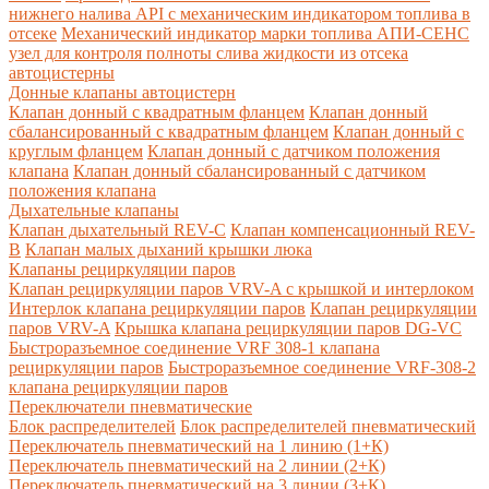
нижнего налива API с механическим индикатором топлива в
отсеке
Механический индикатор марки топлива
АПИ-СЕНС
узел для контроля полноты слива жидкости из отсека
автоцистерны
Донные клапаны автоцистерн
Клапан донный с квадратным фланцем
Клапан донный
сбалансированный с квадратным фланцем
Клапан донный с
круглым фланцем
Клапан донный с датчиком положения
клапана
Клапан донный сбалансированный с датчиком
положения клапана
Дыхательные клапаны
Клапан дыхательный REV-C
Клапан компенсационный REV-
B
Клапан малых дыханий крышки люка
Клапаны рециркуляции паров
Клапан рециркуляции паров VRV-A с крышкой и интерлоком
Интерлок клапана рециркуляции паров
Клапан рециркуляции
паров VRV-A
Крышка клапана рециркуляции паров DG-VC
Быстроразъемное соединение VRF 308-1 клапана
рециркуляции паров
Быстроразъемное соединение VRF-308-2
клапана рециркуляции паров
Переключатели пневматические
Блок распределителей
Блок распределителей пневматический
Переключатель пневматический на 1 линию (1+К)
Переключатель пневматический на 2 линии (2+К)
Переключатель пневматический на 3 линии (3+К)