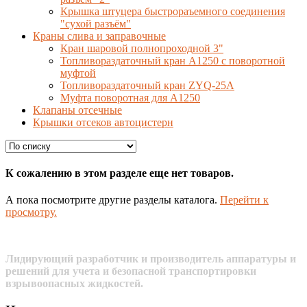
Крышка штуцера быстрораъемного соединения
"сухой разъём"
Краны слива и заправочные
Кран шаровой полнопроходной 3"
Топливораздаточный кран A1250 с поворотной
муфтой
Топливораздаточный кран ZYQ-25A
Муфта поворотная для А1250
Клапаны отсечные
Крышки отсеков автоцистерн
К сожалению в этом разделе еще нет товаров.
А пока посмотрите другие разделы каталога.
Перейти к
просмотру.
Лидирующий разработчик и производитель аппаратуры и
решений для учета и безопасной транспортировки
взрывоопасных жидкостей.