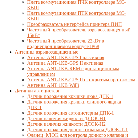
Плата коммутационная ПЧК контроллера МС-
КВШ
Плата коммутационная ПТК контроллера МС-
КВШ
Преобразователь интерфейса принтера ПИП
Частотный преобразователь взрывозащищенный
15кВт
Частотный преобразователь 22кВт в
водонепроницаемом корпусе IP68
Антенны взрывозащищенные
Антенна ANT-1КВ-GPS I пассивная
Антенна ANT-1КВ-GPS II активная
Антенна ANT-1КВ-REM c дистанционным
управлением
Антенна ANT-1КВ-GPS II с открытым протоколом
Антенна ANT-1КВ-WiFi
Датчики автоцистерн
Датчик положения крышки люка ДПК-1
Датчик положения крышки сливного ящика
ДПК-1
Датчик положения автоцистерны ДПК-1
Датчик наличия жидкости ДЛОК-Н1
Датчик наличия жидкости ДЛОК-Н2
Датчик положения донного клапана ДЛОК-Т-1
Фланец ФЛОК для контроля донного клапана и