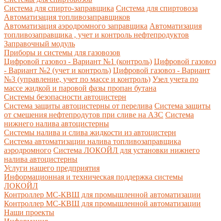
Система для спирто-заправщика
Система для спиртовоза
Автоматизация топливозаправщиков
Автоматизация аэродромного заправщика
Автоматизация
топливозаправщика , учет и контроль нефтепродуктов
Заправочный модуль
Приборы и системы для газовозов
Цифровой газовоз - Вариант №1 (контроль)
Цифровой газовоз
- Вариант №2 (учет и контроль)
Цифровой газовоз - Вариант
№3 (управление, учет по массе и контроль)
Узел учета по
массе жидкой и паровой фазы пропан бутана
Системы безопасности автоцистерн
Система защиты автоцистерны от перелива
Система защиты
от смешения нефтепродутов при сливе на АЗС
Система
нижнего налива автоцистерны
Системы налива и слива жидкости из автоцистерн
Система автоматизации налива топливозаправщика
аэродромного
Система ЛОКОЙЛ для установки нижнего
налива автоцистерны
Услуги нашего предприятия
Информационная и техническая поддержка системы
ЛОКОЙЛ
Контроллер МС-КВШ для промышленной автоматизации
Контроллер МС-КВШ для промышленной автоматизации
Наши проекты