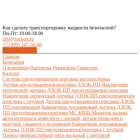
Как сделать транспортировку жидкости безопасной?
Пн-Пт: 10.00-18.00
info@lockoil.ru
+7 (499) 347-56-48
Заказать звонок
Главная
Компания
О компании
Партнеры
Реквизиты
Гарантии
Каталог
Система предотвращения перелива автоцистерны
Датчик предотвращения перелива ДЛОК-ПП
Наконечник
оптический датчика ДЛОК-ПП предотвращения перелива
Наконечник оптический датчика ДЛОК-ПП предотвращения
перелива с трубкой
Датчик предотвращения перелива ДЛОК-
ПП поплавковый
Наконечник поплавковый датчика ДЛОК-
ПП предотвращения перелива
МС-КВШ Монитор налива
автоцистерны в комплекте с вилкой, витым проводом и
розеткой гаражного положения
Наконечник поплавковый
датчика ДЛОК-ПП предотвращения перелива с трубкой
Провод морозостойкий пяти жильный с цветовой