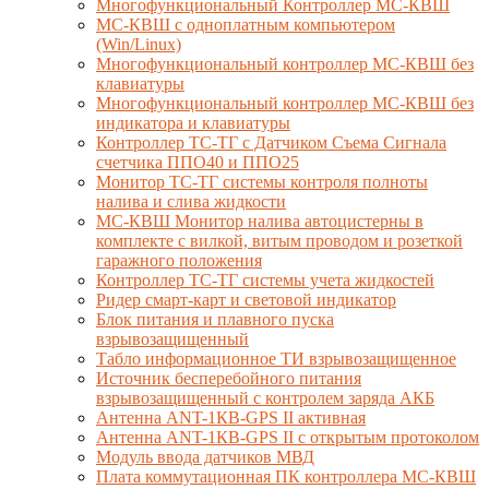
Многофункциональный Контроллер МС-КВШ
МС-КВШ с одноплатным компьютером
(Win/Linux)
Многофункциональный контроллер МС-КВШ без
клавиатуры
Многофункциональный контроллер МС-КВШ без
индикатора и клавиатуры
Контроллер ТС-ТГ с Датчиком Съема Сигнала
счетчика ППО40 и ППО25
Монитор ТС-ТГ системы контроля полноты
налива и слива жидкости
МС-КВШ Монитор налива автоцистерны в
комплекте с вилкой, витым проводом и розеткой
гаражного положения
Контроллер ТС-ТГ системы учета жидкостей
Ридер смарт-карт и световой индикатор
Блок питания и плавного пуска
взрывозащищенный
Табло информационное ТИ взрывозащищенное
Источник бесперебойного питания
взрывозащищенный с контролем заряда АКБ
Антенна ANT-1КВ-GPS II активная
Антенна ANT-1КВ-GPS II с открытым протоколом
Модуль ввода датчиков МВД
Плата коммутационная ПК контроллера МС-КВШ