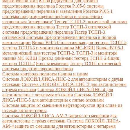
маркировкой жил
Ключ радиусный для датчика
предотвращения перелива
Розетка Р105-0 системы
предотвращения перелива и заземления
Розетка Р105-1
системы предотвращения перелива и заземления с
встроенным 'интерлоком'
Тестер ТСПП-2 оптической системы
предотвращения перелива
Тестер ТСПП-3 оптической
системы предотвращения перелива
Тестер ТСПП-3
оптической системы предотвращения перелива в полной
комплектации
Вилка В105-0 пластиковая для тестера ТСПП-2,
тестера ТСПП-3 и монитора налива МС-КВШ
Вилка В105-1
металлический для тестера ТСПП-2, ТСПП-3 и монитора
налива МС-КВШ
Провод длинный тестера ТСПП-2
Ящик
тестера ТСПП-2
Болт заземления
Тестер ТСПП оптической
системы предотвращения перелива
Cистема контроля полноты налива и слива
Система ЛОКОЙЛ ЛИСА-ПНС-2 для автоцистерны с двумя
отсеками
Система ЛОКОЙЛ ЛИСА-ПНС-3 для автоцистерны
с тремя отсеками
Система ЛОКОЙЛ ЛИСА-ПНС-4 для
автоцистерны с четырьмя отсеками
Система ЛОКОЙЛ
ЛИСА-ПНС-5 для автоцистерны с пятью отсеками
Система защиты от смешения нефтепродуктов при сливе из
отсеков автоцистерны
Система ЛОКОЙЛ ЛИСА-AM-3 защита от смешения для
автоцистерны с тремя отсеками
Система ЛОКОЙЛ ЛИСА-
AM-4 защита от смешения для автоцистерны с четырьмя