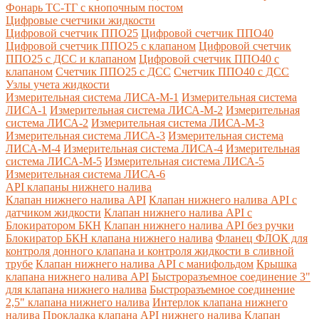
Фонарь ТС-ТГ с кнопочным постом
Цифровые счетчики жидкости
Цифровой счетчик ППО25
Цифровой счетчик ППО40
Цифровой счетчик ППО25 с клапаном
Цифровой счетчик
ППО25 с ДСС и клапаном
Цифровой счетчик ППО40 с
клапаном
Счетчик ППО25 с ДСС
Счетчик ППО40 с ДСС
Узлы учета жидкости
Измерительная система ЛИСА-М-1
Измерительная система
ЛИСА-1
Измерительная система ЛИСА-М-2
Измерительная
система ЛИСА-2
Измерительная система ЛИСА-М-3
Измерительная система ЛИСА-3
Измерительная система
ЛИСА-М-4
Измерительная система ЛИСА-4
Измерительная
система ЛИСА-М-5
Измерительная система ЛИСА-5
Измерительная система ЛИСА-6
API клапаны нижнего налива
Клапан нижнего налива API
Клапан нижнего налива API с
датчиком жидкости
Клапан нижнего налива API с
Блокиратором БКН
Клапан нижнего налива API без ручки
Блокиратор БКН клапана нижнего налива
Фланец ФЛОК для
контроля донного клапана и контроля жидкости в сливной
трубе
Клапан нижнего налива API с манифольдом
Крышка
клапана нижнего налива API
Быстроразъемное соединение 3"
для клапана нижнего налива
Быстроразъемное соединение
2,5" клапана нижнего налива
Интерлок клапана нижнего
налива
Прокладка клапана API нижнего налива
Клапан