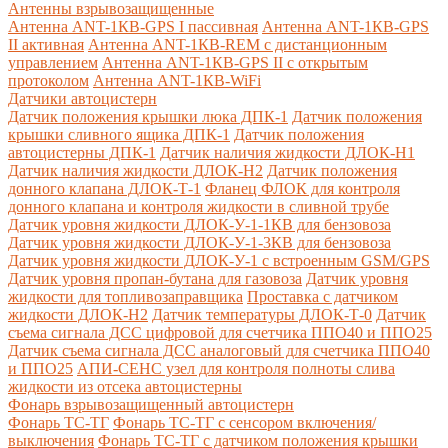
Антенны взрывозащищенные
Антенна ANT-1КВ-GPS I пассивная
Антенна ANT-1КВ-GPS
II активная
Антенна ANT-1КВ-REM c дистанционным
управлением
Антенна ANT-1КВ-GPS II с открытым
протоколом
Антенна ANT-1КВ-WiFi
Датчики автоцистерн
Датчик положения крышки люка ДПК-1
Датчик положения
крышки сливного ящика ДПК-1
Датчик положения
автоцистерны ДПК-1
Датчик наличия жидкости ДЛОК-Н1
Датчик наличия жидкости ДЛОК-Н2
Датчик положения
донного клапана ДЛОК-Т-1
Фланец ФЛОК для контроля
донного клапана и контроля жидкости в сливной трубе
Датчик уровня жидкости ДЛОК-У-1-1КВ для бензовоза
Датчик уровня жидкости ДЛОК-У-1-3КВ для бензовоза
Датчик уровня жидкости ДЛОК-У-1 с встроенным GSM/GPS
Датчик уровня пропан-бутана для газовоза
Датчик уровня
жидкости для топливозаправщика
Проставка с датчиком
жидкости ДЛОК-Н2
Датчик температуры ДЛОК-Т-0
Датчик
съема сигнала ДСС цифровой для счетчика ППО40 и ППО25
Датчик съема сигнала ДСС аналоговый для счетчика ППО40
и ППО25
АПИ-СЕНС узел для контроля полноты слива
жидкости из отсека автоцистерны
Фонарь взрывозащищенный автоцистерн
Фонарь ТС-ТГ
Фонарь ТС-ТГ с сенсором включения/
выключения
Фонарь ТС-ТГ с датчиком положения крышки