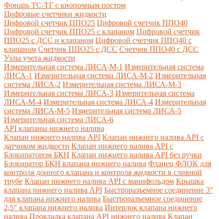
Фонарь ТС-ТГ с кнопочным постом
Цифровые счетчики жидкости
Цифровой счетчик ППО25
Цифровой счетчик ППО40
Цифровой счетчик ППО25 с клапаном
Цифровой счетчик
ППО25 с ДСС и клапаном
Цифровой счетчик ППО40 с
клапаном
Счетчик ППО25 с ДСС
Счетчик ППО40 с ДСС
Узлы учета жидкости
Измерительная система ЛИСА-М-1
Измерительная система
ЛИСА-1
Измерительная система ЛИСА-М-2
Измерительная
система ЛИСА-2
Измерительная система ЛИСА-М-3
Измерительная система ЛИСА-3
Измерительная система
ЛИСА-М-4
Измерительная система ЛИСА-4
Измерительная
система ЛИСА-М-5
Измерительная система ЛИСА-5
Измерительная система ЛИСА-6
API клапаны нижнего налива
Клапан нижнего налива API
Клапан нижнего налива API с
датчиком жидкости
Клапан нижнего налива API с
Блокиратором БКН
Клапан нижнего налива API без ручки
Блокиратор БКН клапана нижнего налива
Фланец ФЛОК для
контроля донного клапана и контроля жидкости в сливной
трубе
Клапан нижнего налива API с манифольдом
Крышка
клапана нижнего налива API
Быстроразъемное соединение 3"
для клапана нижнего налива
Быстроразъемное соединение
2,5" клапана нижнего налива
Интерлок клапана нижнего
налива
Прокладка клапана API нижнего налива
Клапан