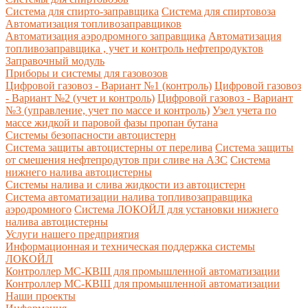
Система для спирто-заправщика
Система для спиртовоза
Автоматизация топливозаправщиков
Автоматизация аэродромного заправщика
Автоматизация
топливозаправщика , учет и контроль нефтепродуктов
Заправочный модуль
Приборы и системы для газовозов
Цифровой газовоз - Вариант №1 (контроль)
Цифровой газовоз
- Вариант №2 (учет и контроль)
Цифровой газовоз - Вариант
№3 (управление, учет по массе и контроль)
Узел учета по
массе жидкой и паровой фазы пропан бутана
Системы безопасности автоцистерн
Система защиты автоцистерны от перелива
Система защиты
от смешения нефтепродутов при сливе на АЗС
Система
нижнего налива автоцистерны
Системы налива и слива жидкости из автоцистерн
Система автоматизации налива топливозаправщика
аэродромного
Система ЛОКОЙЛ для установки нижнего
налива автоцистерны
Услуги нашего предприятия
Информационная и техническая поддержка системы
ЛОКОЙЛ
Контроллер МС-КВШ для промышленной автоматизации
Контроллер МС-КВШ для промышленной автоматизации
Наши проекты