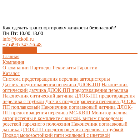
Как сделать транспортировку жидкости безопасной?
Пн-Пт: 10.00-18.00
info@lockoil.ru
+7 (499) 347-56-48
Заказать звонок
Главная
Компания
О компании
Партнеры
Реквизиты
Гарантии
Каталог
Система предотвращения перелива автоцистерны
Датчик предотвращения перелива ДЛОК-ПП
Наконечник
оптический датчика ДЛОК-ПП предотвращения перелива
Наконечник оптический датчика ДЛОК-ПП предотвращения
перелива с трубкой
Датчик предотвращения перелива ДЛОК-
ПП поплавковый
Наконечник поплавковый датчика ДЛОК-
ПП предотвращения перелива
МС-КВШ Монитор налива
автоцистерны в комплекте с вилкой, витым проводом и
розеткой гаражного положения
Наконечник поплавковый
датчика ДЛОК-ПП предотвращения перелива с трубкой
Провод морозостойкий пяти жильный с цветовой