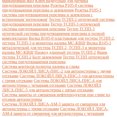
маркировкой жил
Ключ радиусный для датчика
предотвращения перелива
Розетка Р105-0 системы
предотвращения перелива и заземления
Розетка Р105-1
системы предотвращения перелива и заземления с
встроенным 'интерлоком'
Тестер ТСПП-2 оптической системы
предотвращения перелива
Тестер ТСПП-3 оптической
системы предотвращения перелива
Тестер ТСПП-3
оптической системы предотвращения перелива в полной
комплектации
Вилка В105-0 пластиковая для тестера ТСПП-2,
тестера ТСПП-3 и монитора налива МС-КВШ
Вилка В105-1
металлический для тестера ТСПП-2, ТСПП-3 и монитора
налива МС-КВШ
Провод длинный тестера ТСПП-2
Ящик
тестера ТСПП-2
Болт заземления
Тестер ТСПП оптической
системы предотвращения перелива
Cистема контроля полноты налива и слива
Система ЛОКОЙЛ ЛИСА-ПНС-2 для автоцистерны с двумя
отсеками
Система ЛОКОЙЛ ЛИСА-ПНС-3 для автоцистерны
с тремя отсеками
Система ЛОКОЙЛ ЛИСА-ПНС-4 для
автоцистерны с четырьмя отсеками
Система ЛОКОЙЛ
ЛИСА-ПНС-5 для автоцистерны с пятью отсеками
Система защиты от смешения нефтепродуктов при сливе из
отсеков автоцистерны
Система ЛОКОЙЛ ЛИСА-AM-3 защита от смешения для
автоцистерны с тремя отсеками
Система ЛОКОЙЛ ЛИСА-
AM-4 защита от смешения для автоцистерны с четырьмя