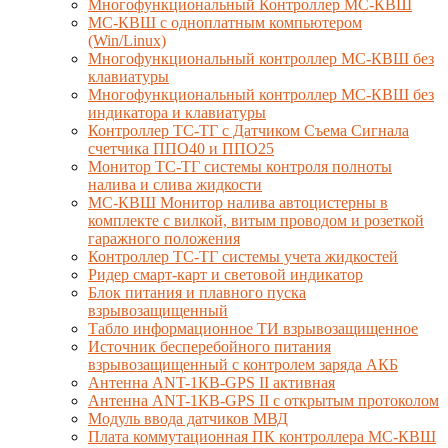
Многофункциональный Контроллер МС-КВШ
МС-КВШ с одноплатным компьютером
(Win/Linux)
Многофункциональный контроллер МС-КВШ без
клавиатуры
Многофункциональный контроллер МС-КВШ без
индикатора и клавиатуры
Контроллер ТС-ТГ с Датчиком Съема Сигнала
счетчика ППО40 и ППО25
Монитор ТС-ТГ системы контроля полноты
налива и слива жидкости
МС-КВШ Монитор налива автоцистерны в
комплекте с вилкой, витым проводом и розеткой
гаражного положения
Контроллер ТС-ТГ системы учета жидкостей
Ридер смарт-карт и световой индикатор
Блок питания и плавного пуска
взрывозащищенный
Табло информационное ТИ взрывозащищенное
Источник бесперебойного питания
взрывозащищенный с контролем заряда АКБ
Антенна ANT-1КВ-GPS II активная
Антенна ANT-1КВ-GPS II с открытым протоколом
Модуль ввода датчиков МВД
Плата коммутационная ПК контроллера МС-КВШ