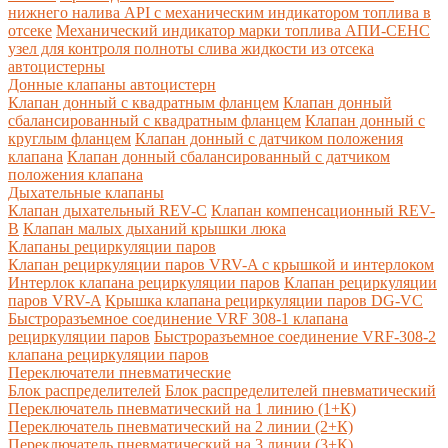
нижнего налива API с механическим индикатором топлива в
отсеке
Механический индикатор марки топлива
АПИ-СЕНС
узел для контроля полноты слива жидкости из отсека
автоцистерны
Донные клапаны автоцистерн
Клапан донный с квадратным фланцем
Клапан донный
сбалансированный с квадратным фланцем
Клапан донный с
круглым фланцем
Клапан донный с датчиком положения
клапана
Клапан донный сбалансированный с датчиком
положения клапана
Дыхательные клапаны
Клапан дыхательный REV-C
Клапан компенсационный REV-
B
Клапан малых дыханий крышки люка
Клапаны рециркуляции паров
Клапан рециркуляции паров VRV-A с крышкой и интерлоком
Интерлок клапана рециркуляции паров
Клапан рециркуляции
паров VRV-A
Крышка клапана рециркуляции паров DG-VC
Быстроразъемное соединение VRF 308-1 клапана
рециркуляции паров
Быстроразъемное соединение VRF-308-2
клапана рециркуляции паров
Переключатели пневматические
Блок распределителей
Блок распределителей пневматический
Переключатель пневматический на 1 линию (1+К)
Переключатель пневматический на 2 линии (2+К)
Переключатель пневматический на 3 линии (3+К)