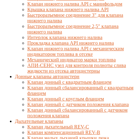
Клапан нижнего налива API с манифольдом
Крышка клапана нижнего налива API
Быстроразъемное соединение 3" для клапана
нижнего налива
Быстроразъемное соединение 2,5" клапана
нижнего налива
Интерлок клапана нижнего налива
Прокладка клапана API нижнего налива
Клапан нижнего налива API с механическим
индикатором топлива в отсеке
Механический индикатор марки топлива
АПИ-СЕНС узел для контроля полноты слива
жидкости из отсека автоцистерны
Донные клапаны автоцистерн
Клапан донный с квадратным фланцем
Клапан донный сбалансированный с квадратным
фланцем
Клапан донный с круглым фланцем
Клапан донный с датчиком положения клапана
Клапан донный сбалансированный с датчиком
положения клапана
Дыхательные клапаны
Клапан дыхательный REV-C
Клапан компенсационный REV-B
Клапан малых дыханий крышки люка