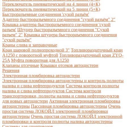
Переключатель пневматический на 4 линии (4+К)
Переключатель пневматический на 5 линии (5+К)
Быстроразъемные соединения 'сухой разъём'
Адаптер быстроразъемного соединения "сухой разъём" 2"
Крышка адаптера быстроразъемного соединения 'сухой
разъем'
Штуцер быстроразъемного соединения "Сухой
разъем" 2"
Крышка штуцера быстрораъемного соединения
"сухой разъём"
Краны слива и заправочные
Кран шаровой полнопроходной 3"
Топливораздаточный кран
A1250 с поворотной муфтой
Топливораздаточный кран ZYQ-
25A
Муфта поворотная для А1250
Клапаны отсечные
Крышки отсеков автоцистерн
Решения
Электронная пломбировка автоцистерн
Электронная пломбировка автоцистерны и контроль полноты
налива и слива нефтепродуктов
Система контроля полноты
налива и слива нефтепродуктов
Система контроля
транспортировки, полноты налива и слива нефтепродуктов
для новых автоцистерн
Активная электронная пломбировка
автоцистерны
Пассивная пломбировка автоцистерны
Очень
простая система ЛОКОЙЛ электронной пломбировки
автоцистерны
Очень простая система ЛОКОЙЛ электронной
пломбировки и контроля полноты налива автоцистерны
Системы для спиртовозов