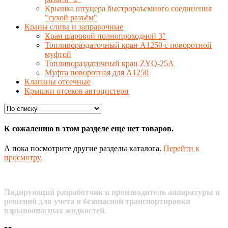
Крышка штуцера быстрораъемного соединения
"сухой разъём"
Краны слива и заправочные
Кран шаровой полнопроходной 3"
Топливораздаточный кран A1250 с поворотной
муфтой
Топливораздаточный кран ZYQ-25A
Муфта поворотная для А1250
Клапаны отсечные
Крышки отсеков автоцистерн
К сожалению в этом разделе еще нет товаров.
А пока посмотрите другие разделы каталога.
Перейти к
просмотру.
Лидирующий разработчик и производитель аппаратуры и
решений для учета и безопасной транспортировки
взрывоопасных жидкостей.