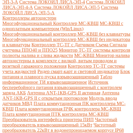
ЭП-3-А
Система ЛОКОЙЛ ЛИСА-ЭП-4
Система ЛОКОЙЛ
ЛИСА-ЭП-4-А
Система ЛОКОЙЛ ЛИСА-ЭП-5
Система
ЛОКОЙЛ ЛИСА-ЭП-5-А
Контроллеры автоцистерн
Многофункциональный Контроллер МС-КВШ
МС-КВШ с
одноплатным компьютером (Win/Linux)
Многофункциональный контроллер МС-КВШ без клавиатуры
Многофункциональный контроллер МС-КВШ без индикатора
и клавиатуры
Контроллер ТС-ТГ с Датчиком Съема Сигнала
счетчика ППО40 и ППО25
Монитор ТС-ТГ системы контроля
полноты налива и слива жидкости
МС-КВШ Монитор налива
автоцистерны в комплекте с вилкой, витым проводом и
розеткой гаражного положения
Контроллер ТС-ТГ системы
учета жидкостей
Ридер смарт-карт и световой индикатор
Блок
питания и плавного пуска взрывозащищенный
Табло
информационное ТИ взрывозащищенное
Источник
бесперебойного питания взрывозащищенный с контролем
заряда АКБ
Антенна ANT-1КВ-GPS II активная
Антенна
ANT-1КВ-GPS II с открытым протоколом
Модуль ввода
датчиков МВД
Плата коммутационная ПК контроллера МС-
КВШ
Плата коммутационная ПЧК контроллера МС-КВШ
Плата коммутационная ПТК контроллера МС-КВШ
Преобразователь интерфейса принтера ПИП
Частотный
преобразователь взрывозащищенный 15кВт
Частотный
преобразователь 22кВт в водонепроницаемом корпусе IP68