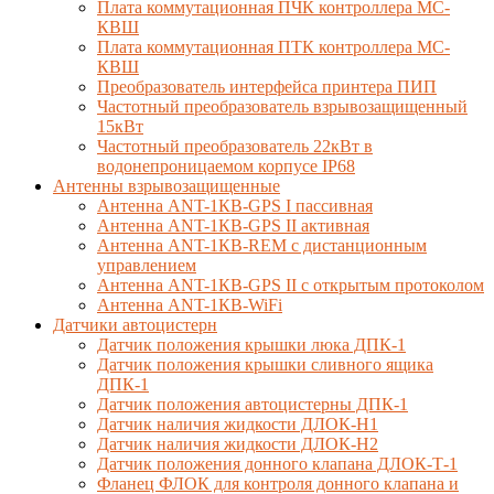
Плата коммутационная ПЧК контроллера МС-
КВШ
Плата коммутационная ПТК контроллера МС-
КВШ
Преобразователь интерфейса принтера ПИП
Частотный преобразователь взрывозащищенный
15кВт
Частотный преобразователь 22кВт в
водонепроницаемом корпусе IP68
Антенны взрывозащищенные
Антенна ANT-1КВ-GPS I пассивная
Антенна ANT-1КВ-GPS II активная
Антенна ANT-1КВ-REM c дистанционным
управлением
Антенна ANT-1КВ-GPS II с открытым протоколом
Антенна ANT-1КВ-WiFi
Датчики автоцистерн
Датчик положения крышки люка ДПК-1
Датчик положения крышки сливного ящика
ДПК-1
Датчик положения автоцистерны ДПК-1
Датчик наличия жидкости ДЛОК-Н1
Датчик наличия жидкости ДЛОК-Н2
Датчик положения донного клапана ДЛОК-Т-1
Фланец ФЛОК для контроля донного клапана и