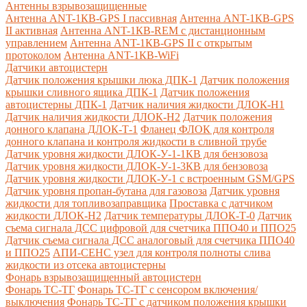
Антенны взрывозащищенные
Антенна ANT-1КВ-GPS I пассивная
Антенна ANT-1КВ-GPS
II активная
Антенна ANT-1КВ-REM c дистанционным
управлением
Антенна ANT-1КВ-GPS II с открытым
протоколом
Антенна ANT-1КВ-WiFi
Датчики автоцистерн
Датчик положения крышки люка ДПК-1
Датчик положения
крышки сливного ящика ДПК-1
Датчик положения
автоцистерны ДПК-1
Датчик наличия жидкости ДЛОК-Н1
Датчик наличия жидкости ДЛОК-Н2
Датчик положения
донного клапана ДЛОК-Т-1
Фланец ФЛОК для контроля
донного клапана и контроля жидкости в сливной трубе
Датчик уровня жидкости ДЛОК-У-1-1КВ для бензовоза
Датчик уровня жидкости ДЛОК-У-1-3КВ для бензовоза
Датчик уровня жидкости ДЛОК-У-1 с встроенным GSM/GPS
Датчик уровня пропан-бутана для газовоза
Датчик уровня
жидкости для топливозаправщика
Проставка с датчиком
жидкости ДЛОК-Н2
Датчик температуры ДЛОК-Т-0
Датчик
съема сигнала ДСС цифровой для счетчика ППО40 и ППО25
Датчик съема сигнала ДСС аналоговый для счетчика ППО40
и ППО25
АПИ-СЕНС узел для контроля полноты слива
жидкости из отсека автоцистерны
Фонарь взрывозащищенный автоцистерн
Фонарь ТС-ТГ
Фонарь ТС-ТГ с сенсором включения/
выключения
Фонарь ТС-ТГ с датчиком положения крышки