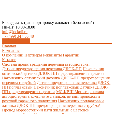
Как сделать транспортировку жидкости безопасной?
Пн-Пт: 10.00-18.00
info@lockoil.ru
+7 (499) 347-56-48
Заказать звонок
Главная
Компания
О компании
Партнеры
Реквизиты
Гарантии
Каталог
Система предотвращения перелива автоцистерны
Датчик предотвращения перелива ДЛОК-ПП
Наконечник
оптический датчика ДЛОК-ПП предотвращения перелива
Наконечник оптический датчика ДЛОК-ПП предотвращения
перелива с трубкой
Датчик предотвращения перелива ДЛОК-
ПП поплавковый
Наконечник поплавковый датчика ДЛОК-
ПП предотвращения перелива
МС-КВШ Монитор налива
автоцистерны в комплекте с вилкой, витым проводом и
розеткой гаражного положения
Наконечник поплавковый
датчика ДЛОК-ПП предотвращения перелива с трубкой
Провод морозостойкий пяти жильный с цветовой