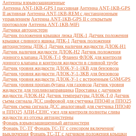
Антенны взрывозащищенные
Антенна ANT-1КВ-GPS I пассивная
Антенна ANT-1КВ-GPS
II активная
Антенна ANT-1КВ-REM c дистанционным
управлением
Антенна ANT-1КВ-GPS II с открытым
протоколом
Антенна ANT-1КВ-WiFi
Датчики автоцистерн
Датчик положения крышки люка ДПК-1
Датчик положения
крышки сливного ящика ДПК-1
Датчик положения
автоцистерны ДПК-1
Датчик наличия жидкости ДЛОК-Н1
Датчик наличия жидкости ДЛОК-Н2
Датчик положения
донного клапана ДЛОК-Т-1
Фланец ФЛОК для контроля
донного клапана и контроля жидкости в сливной трубе
Датчик уровня жидкости ДЛОК-У-1-1КВ для бензовоза
Датчик уровня жидкости ДЛОК-У-1-3КВ для бензовоза
Датчик уровня жидкости ДЛОК-У-1 с встроенным GSM/GPS
Датчик уровня пропан-бутана для газовоза
Датчик уровня
жидкости для топливозаправщика
Проставка с датчиком
жидкости ДЛОК-Н2
Датчик температуры ДЛОК-Т-0
Датчик
съема сигнала ДСС цифровой для счетчика ППО40 и ППО25
Датчик съема сигнала ДСС аналоговый для счетчика ППО40
и ППО25
АПИ-СЕНС узел для контроля полноты слива
жидкости из отсека автоцистерны
Фонарь взрывозащищенный автоцистерн
Фонарь ТС-ТГ
Фонарь ТС-ТГ с сенсором включения/
выключения
Фонарь ТС-ТГ с датчиком положения крышки