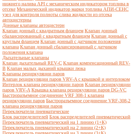
нижнего налива API с механическим индикатором топлива в
отсеке
Механический индикатор марки топлива
АПИ-СЕНС
узел для контроля полноты слива жидкости из отсека
автоцистерны
Донные клапаны автоцистерн
Клапан донный с квадратным фланцем
Клапан донный
сбалансированный с квадратным фланцем
Клапан донный с
круглым фланцем
Клапан донный с датчиком положения
клапана
Клапан донный сбалансированный с датчиком
положения клапана
Дыхательные клапаны
Клапан дыхательный REV-C
Клапан компенсационный REV-
B
Клапан малых дыханий крышки люка
Клапаны рециркуляции паров
Клапан рециркуляции паров VRV-A с крышкой и интерлоком
Интерлок клапана рециркуляции паров
Клапан рециркуляции
паров VRV-A
Крышка клапана рециркуляции паров DG-VC
Быстроразъемное соединение VRF 308-1 клапана
рециркуляции паров
Быстроразъемное соединение VRF-308-2
клапана рециркуляции паров
Переключатели пневматические
Блок распределителей
Блок распределителей пневматический
Переключатель пневматический на 1 линию (1+К)
Переключатель пневматический на 2 линии (2+К)
Переключатель пневматический на 3 линии (3+К)