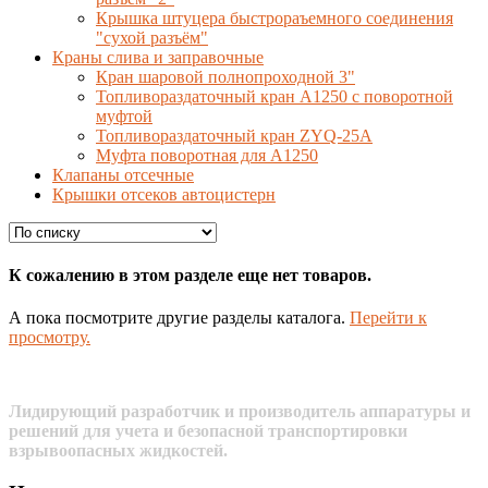
Крышка штуцера быстрораъемного соединения
"сухой разъём"
Краны слива и заправочные
Кран шаровой полнопроходной 3"
Топливораздаточный кран A1250 с поворотной
муфтой
Топливораздаточный кран ZYQ-25A
Муфта поворотная для А1250
Клапаны отсечные
Крышки отсеков автоцистерн
К сожалению в этом разделе еще нет товаров.
А пока посмотрите другие разделы каталога.
Перейти к
просмотру.
Лидирующий разработчик и производитель аппаратуры и
решений для учета и безопасной транспортировки
взрывоопасных жидкостей.