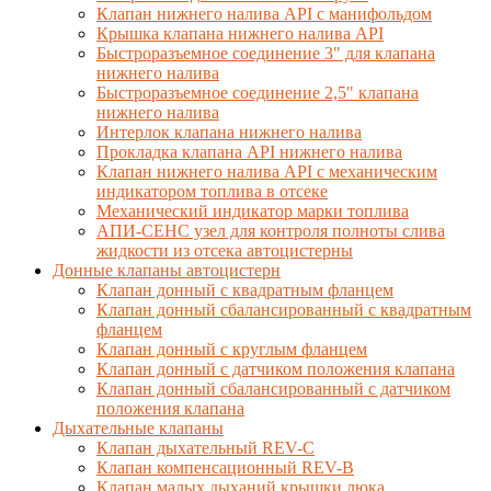
Клапан нижнего налива API с манифольдом
Крышка клапана нижнего налива API
Быстроразъемное соединение 3" для клапана
нижнего налива
Быстроразъемное соединение 2,5" клапана
нижнего налива
Интерлок клапана нижнего налива
Прокладка клапана API нижнего налива
Клапан нижнего налива API с механическим
индикатором топлива в отсеке
Механический индикатор марки топлива
АПИ-СЕНС узел для контроля полноты слива
жидкости из отсека автоцистерны
Донные клапаны автоцистерн
Клапан донный с квадратным фланцем
Клапан донный сбалансированный с квадратным
фланцем
Клапан донный с круглым фланцем
Клапан донный с датчиком положения клапана
Клапан донный сбалансированный с датчиком
положения клапана
Дыхательные клапаны
Клапан дыхательный REV-C
Клапан компенсационный REV-B
Клапан малых дыханий крышки люка