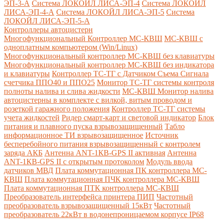
ЭП-3-А
Система ЛОКОЙЛ ЛИСА-ЭП-4
Система ЛОКОЙЛ
ЛИСА-ЭП-4-А
Система ЛОКОЙЛ ЛИСА-ЭП-5
Система
ЛОКОЙЛ ЛИСА-ЭП-5-А
Контроллеры автоцистерн
Многофункциональный Контроллер МС-КВШ
МС-КВШ с
одноплатным компьютером (Win/Linux)
Многофункциональный контроллер МС-КВШ без клавиатуры
Многофункциональный контроллер МС-КВШ без индикатора
и клавиатуры
Контроллер ТС-ТГ с Датчиком Съема Сигнала
счетчика ППО40 и ППО25
Монитор ТС-ТГ системы контроля
полноты налива и слива жидкости
МС-КВШ Монитор налива
автоцистерны в комплекте с вилкой, витым проводом и
розеткой гаражного положения
Контроллер ТС-ТГ системы
учета жидкостей
Ридер смарт-карт и световой индикатор
Блок
питания и плавного пуска взрывозащищенный
Табло
информационное ТИ взрывозащищенное
Источник
бесперебойного питания взрывозащищенный с контролем
заряда АКБ
Антенна ANT-1КВ-GPS II активная
Антенна
ANT-1КВ-GPS II с открытым протоколом
Модуль ввода
датчиков МВД
Плата коммутационная ПК контроллера МС-
КВШ
Плата коммутационная ПЧК контроллера МС-КВШ
Плата коммутационная ПТК контроллера МС-КВШ
Преобразователь интерфейса принтера ПИП
Частотный
преобразователь взрывозащищенный 15кВт
Частотный
преобразователь 22кВт в водонепроницаемом корпусе IP68