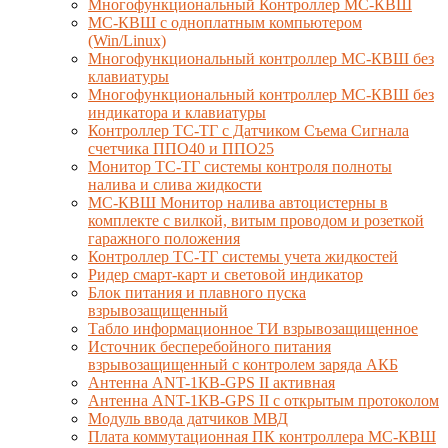
Многофункциональный Контроллер МС-КВШ
МС-КВШ с одноплатным компьютером
(Win/Linux)
Многофункциональный контроллер МС-КВШ без
клавиатуры
Многофункциональный контроллер МС-КВШ без
индикатора и клавиатуры
Контроллер ТС-ТГ с Датчиком Съема Сигнала
счетчика ППО40 и ППО25
Монитор ТС-ТГ системы контроля полноты
налива и слива жидкости
МС-КВШ Монитор налива автоцистерны в
комплекте с вилкой, витым проводом и розеткой
гаражного положения
Контроллер ТС-ТГ системы учета жидкостей
Ридер смарт-карт и световой индикатор
Блок питания и плавного пуска
взрывозащищенный
Табло информационное ТИ взрывозащищенное
Источник бесперебойного питания
взрывозащищенный с контролем заряда АКБ
Антенна ANT-1КВ-GPS II активная
Антенна ANT-1КВ-GPS II с открытым протоколом
Модуль ввода датчиков МВД
Плата коммутационная ПК контроллера МС-КВШ