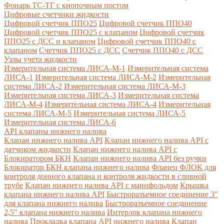
Фонарь ТС-ТГ с кнопочным постом
Цифровые счетчики жидкости
Цифровой счетчик ППО25
Цифровой счетчик ППО40
Цифровой счетчик ППО25 с клапаном
Цифровой счетчик
ППО25 с ДСС и клапаном
Цифровой счетчик ППО40 с
клапаном
Счетчик ППО25 с ДСС
Счетчик ППО40 с ДСС
Узлы учета жидкости
Измерительная система ЛИСА-М-1
Измерительная система
ЛИСА-1
Измерительная система ЛИСА-М-2
Измерительная
система ЛИСА-2
Измерительная система ЛИСА-М-3
Измерительная система ЛИСА-3
Измерительная система
ЛИСА-М-4
Измерительная система ЛИСА-4
Измерительная
система ЛИСА-М-5
Измерительная система ЛИСА-5
Измерительная система ЛИСА-6
API клапаны нижнего налива
Клапан нижнего налива API
Клапан нижнего налива API с
датчиком жидкости
Клапан нижнего налива API с
Блокиратором БКН
Клапан нижнего налива API без ручки
Блокиратор БКН клапана нижнего налива
Фланец ФЛОК для
контроля донного клапана и контроля жидкости в сливной
трубе
Клапан нижнего налива API с манифольдом
Крышка
клапана нижнего налива API
Быстроразъемное соединение 3"
для клапана нижнего налива
Быстроразъемное соединение
2,5" клапана нижнего налива
Интерлок клапана нижнего
налива
Прокладка клапана API нижнего налива
Клапан