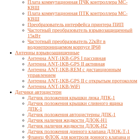
Плата коммутационная ПЧК контроллера МС-
КВШ
Плата коммутационная ПТК контроллера МС-
КВШ
Преобразователь интерфейса принтера ПИП
Частотный преобразователь взрывозащищенный
15кВт
Частотный преобразователь 22кВт в
водонепроницаемом корпусе IP68
Антенны взрывозащищенные
Антенна ANT-1КВ-GPS I пассивная
Антенна ANT-1КВ-GPS II активная
Антенна ANT-1КВ-REM c дистанционным
управлением
Антенна ANT-1КВ-GPS II с открытым протоколом
Антенна ANT-1КВ-WiFi
Датчики автоцистерн
Датчик положения крышки люка ДПК-1
Датчик положения крышки сливного ящика
ДПК-1
Датчик положения автоцистерны ДПК-1
Датчик наличия жидкости ДЛОК-Н1
Датчик наличия жидкости ДЛОК-Н2
Датчик положения донного клапана ДЛОК-Т-1
Фланец ФЛОК для контроля донного клапана и