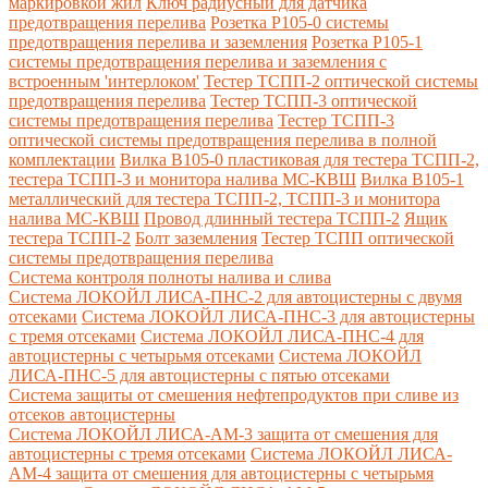
маркировкой жил
Ключ радиусный для датчика
предотвращения перелива
Розетка Р105-0 системы
предотвращения перелива и заземления
Розетка Р105-1
системы предотвращения перелива и заземления с
встроенным 'интерлоком'
Тестер ТСПП-2 оптической системы
предотвращения перелива
Тестер ТСПП-3 оптической
системы предотвращения перелива
Тестер ТСПП-3
оптической системы предотвращения перелива в полной
комплектации
Вилка В105-0 пластиковая для тестера ТСПП-2,
тестера ТСПП-3 и монитора налива МС-КВШ
Вилка В105-1
металлический для тестера ТСПП-2, ТСПП-3 и монитора
налива МС-КВШ
Провод длинный тестера ТСПП-2
Ящик
тестера ТСПП-2
Болт заземления
Тестер ТСПП оптической
системы предотвращения перелива
Cистема контроля полноты налива и слива
Система ЛОКОЙЛ ЛИСА-ПНС-2 для автоцистерны с двумя
отсеками
Система ЛОКОЙЛ ЛИСА-ПНС-3 для автоцистерны
с тремя отсеками
Система ЛОКОЙЛ ЛИСА-ПНС-4 для
автоцистерны с четырьмя отсеками
Система ЛОКОЙЛ
ЛИСА-ПНС-5 для автоцистерны с пятью отсеками
Система защиты от смешения нефтепродуктов при сливе из
отсеков автоцистерны
Система ЛОКОЙЛ ЛИСА-AM-3 защита от смешения для
автоцистерны с тремя отсеками
Система ЛОКОЙЛ ЛИСА-
AM-4 защита от смешения для автоцистерны с четырьмя