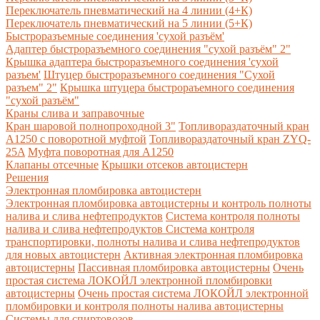
Переключатель пневматический на 4 линии (4+К)
Переключатель пневматический на 5 линии (5+К)
Быстроразъемные соединения 'сухой разъём'
Адаптер быстроразъемного соединения "сухой разъём" 2"
Крышка адаптера быстроразъемного соединения 'сухой
разъем'
Штуцер быстроразъемного соединения "Сухой
разъем" 2"
Крышка штуцера быстрораъемного соединения
"сухой разъём"
Краны слива и заправочные
Кран шаровой полнопроходной 3"
Топливораздаточный кран
A1250 с поворотной муфтой
Топливораздаточный кран ZYQ-
25A
Муфта поворотная для А1250
Клапаны отсечные
Крышки отсеков автоцистерн
Решения
Электронная пломбировка автоцистерн
Электронная пломбировка автоцистерны и контроль полноты
налива и слива нефтепродуктов
Система контроля полноты
налива и слива нефтепродуктов
Система контроля
транспортировки, полноты налива и слива нефтепродуктов
для новых автоцистерн
Активная электронная пломбировка
автоцистерны
Пассивная пломбировка автоцистерны
Очень
простая система ЛОКОЙЛ электронной пломбировки
автоцистерны
Очень простая система ЛОКОЙЛ электронной
пломбировки и контроля полноты налива автоцистерны
Системы для спиртовозов