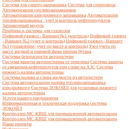
Система для спирто-заправщика
Система для спиртовоза
Автоматизация топливозаправщиков
Автоматизация аэродромного заправщика
Автоматизация
топливозаправщика , учет и контроль нефтепродуктов
Заправочный модуль
Приборы и системы для газовозов
Цифровой газовоз - Вариант №1 (контроль)
Цифровой газовоз
- Вариант №2 (учет и контроль)
Цифровой газовоз - Вариант
№3 (управление, учет по массе и контроль)
Узел учета по
массе жидкой и паровой фазы пропан бутана
Системы безопасности автоцистерн
Система защиты автоцистерны от перелива
Система защиты
от смешения нефтепродутов при сливе на АЗС
Система
нижнего налива автоцистерны
Системы налива и слива жидкости из автоцистерн
Система автоматизации налива топливозаправщика
аэродромного
Система ЛОКОЙЛ для установки нижнего
налива автоцистерны
Услуги нашего предприятия
Информационная и техническая поддержка системы
ЛОКОЙЛ
Контроллер МС-КВШ для промышленной автоматизации
Контроллер МС-КВШ для промышленной автоматизации
Наши проекты