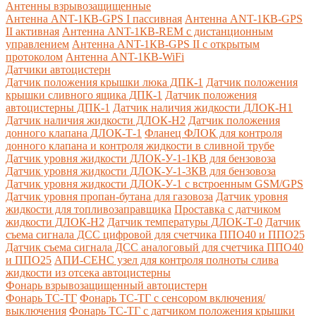
Антенны взрывозащищенные
Антенна ANT-1КВ-GPS I пассивная
Антенна ANT-1КВ-GPS
II активная
Антенна ANT-1КВ-REM c дистанционным
управлением
Антенна ANT-1КВ-GPS II с открытым
протоколом
Антенна ANT-1КВ-WiFi
Датчики автоцистерн
Датчик положения крышки люка ДПК-1
Датчик положения
крышки сливного ящика ДПК-1
Датчик положения
автоцистерны ДПК-1
Датчик наличия жидкости ДЛОК-Н1
Датчик наличия жидкости ДЛОК-Н2
Датчик положения
донного клапана ДЛОК-Т-1
Фланец ФЛОК для контроля
донного клапана и контроля жидкости в сливной трубе
Датчик уровня жидкости ДЛОК-У-1-1КВ для бензовоза
Датчик уровня жидкости ДЛОК-У-1-3КВ для бензовоза
Датчик уровня жидкости ДЛОК-У-1 с встроенным GSM/GPS
Датчик уровня пропан-бутана для газовоза
Датчик уровня
жидкости для топливозаправщика
Проставка с датчиком
жидкости ДЛОК-Н2
Датчик температуры ДЛОК-Т-0
Датчик
съема сигнала ДСС цифровой для счетчика ППО40 и ППО25
Датчик съема сигнала ДСС аналоговый для счетчика ППО40
и ППО25
АПИ-СЕНС узел для контроля полноты слива
жидкости из отсека автоцистерны
Фонарь взрывозащищенный автоцистерн
Фонарь ТС-ТГ
Фонарь ТС-ТГ с сенсором включения/
выключения
Фонарь ТС-ТГ с датчиком положения крышки