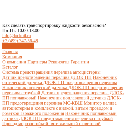
Как сделать транспортировку жидкости безопасной?
Пн-Пт: 10.00-18.00
info@lockoil.ru
+7 (499) 347-56-48
Заказать звонок
Главная
Компания
О компании
Партнеры
Реквизиты
Гарантии
Каталог
Система предотвращения перелива автоцистерны
Датчик предотвращения перелива ДЛОК-ПП
Наконечник
оптический датчика ДЛОК-ПП предотвращения перелива
Наконечник оптический датчика ДЛОК-ПП предотвращения
перелива с трубкой
Датчик предотвращения перелива ДЛОК-
ПП поплавковый
Наконечник поплавковый датчика ДЛОК-
ПП предотвращения перелива
МС-КВШ Монитор налива
автоцистерны в комплекте с вилкой, витым проводом и
розеткой гаражного положения
Наконечник поплавковый
датчика ДЛОК-ПП предотвращения перелива с трубкой
Провод морозостойкий пяти жильный с цветовой