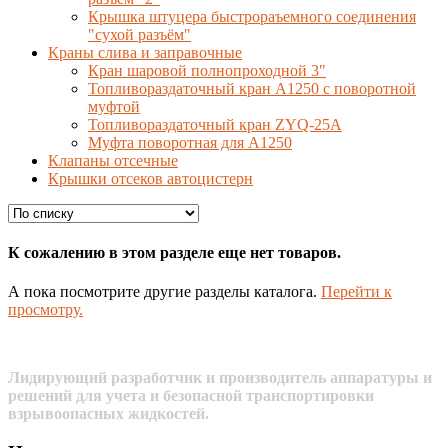
Крышка штуцера быстрораъемного соединения
"сухой разъём"
Краны слива и заправочные
Кран шаровой полнопроходной 3"
Топливораздаточный кран A1250 с поворотной
муфтой
Топливораздаточный кран ZYQ-25A
Муфта поворотная для А1250
Клапаны отсечные
Крышки отсеков автоцистерн
К сожалению в этом разделе еще нет товаров.
А пока посмотрите другие разделы каталога.
Перейти к
просмотру.
Лидирующий разработчик и производитель аппаратуры и
решений для учета и безопасной транспортировки
взрывоопасных жидкостей.