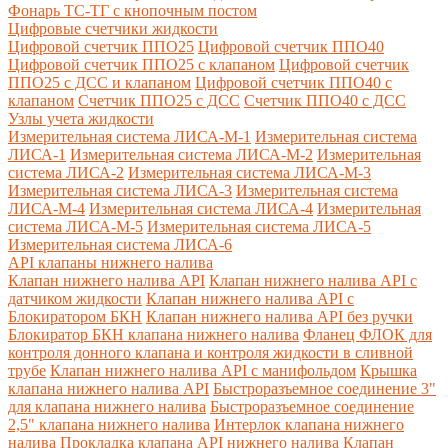
Фонарь ТС-ТГ с кнопочным постом
Цифровые счетчики жидкости
Цифровой счетчик ППО25
Цифровой счетчик ППО40
Цифровой счетчик ППО25 с клапаном
Цифровой счетчик
ППО25 с ДСС и клапаном
Цифровой счетчик ППО40 с
клапаном
Счетчик ППО25 с ДСС
Счетчик ППО40 с ДСС
Узлы учета жидкости
Измерительная система ЛИСА-М-1
Измерительная система
ЛИСА-1
Измерительная система ЛИСА-М-2
Измерительная
система ЛИСА-2
Измерительная система ЛИСА-М-3
Измерительная система ЛИСА-3
Измерительная система
ЛИСА-М-4
Измерительная система ЛИСА-4
Измерительная
система ЛИСА-М-5
Измерительная система ЛИСА-5
Измерительная система ЛИСА-6
API клапаны нижнего налива
Клапан нижнего налива API
Клапан нижнего налива API с
датчиком жидкости
Клапан нижнего налива API с
Блокиратором БКН
Клапан нижнего налива API без ручки
Блокиратор БКН клапана нижнего налива
Фланец ФЛОК для
контроля донного клапана и контроля жидкости в сливной
трубе
Клапан нижнего налива API с манифольдом
Крышка
клапана нижнего налива API
Быстроразъемное соединение 3"
для клапана нижнего налива
Быстроразъемное соединение
2,5" клапана нижнего налива
Интерлок клапана нижнего
налива
Прокладка клапана API нижнего налива
Клапан