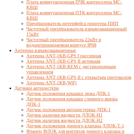
Плата коммутационная ПЧК контроллера МС-
КВШ
Плата коммутационная ПТК контроллера МС-
КВШ
Преобразователь интерфейса принтера ПИП
Частотный преобразователь взрывозащищенный
15кВт
Частотный преобразователь 22кВт в
водонепроницаемом корпусе IP68
Антенны взрывозащищенные
Антенна ANT-1КВ-GPS I пассивная
Антенна ANT-1КВ-GPS II активная
Антенна ANT-1КВ-REM c дистанционным
управлением
Антенна ANT-1КВ-GPS II с открытым протоколом
Антенна ANT-1КВ-WiFi
Датчики автоцистерн
Датчик положения крышки люка ДПК-1
Датчик положения крышки сливного ящика
ДПК-1
Датчик положения автоцистерны ДПК-1
Датчик наличия жидкости ДЛОК-Н1
Датчик наличия жидкости ДЛОК-Н2
Датчик положения донного клапана ДЛОК-Т-1
Фланец ФЛОК для контроля донного клапана и