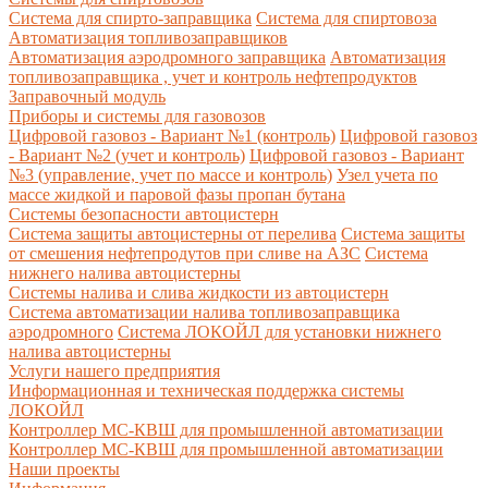
Система для спирто-заправщика
Система для спиртовоза
Автоматизация топливозаправщиков
Автоматизация аэродромного заправщика
Автоматизация
топливозаправщика , учет и контроль нефтепродуктов
Заправочный модуль
Приборы и системы для газовозов
Цифровой газовоз - Вариант №1 (контроль)
Цифровой газовоз
- Вариант №2 (учет и контроль)
Цифровой газовоз - Вариант
№3 (управление, учет по массе и контроль)
Узел учета по
массе жидкой и паровой фазы пропан бутана
Системы безопасности автоцистерн
Система защиты автоцистерны от перелива
Система защиты
от смешения нефтепродутов при сливе на АЗС
Система
нижнего налива автоцистерны
Системы налива и слива жидкости из автоцистерн
Система автоматизации налива топливозаправщика
аэродромного
Система ЛОКОЙЛ для установки нижнего
налива автоцистерны
Услуги нашего предприятия
Информационная и техническая поддержка системы
ЛОКОЙЛ
Контроллер МС-КВШ для промышленной автоматизации
Контроллер МС-КВШ для промышленной автоматизации
Наши проекты