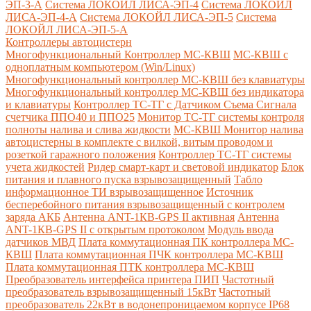
ЭП-3-А
Система ЛОКОЙЛ ЛИСА-ЭП-4
Система ЛОКОЙЛ
ЛИСА-ЭП-4-А
Система ЛОКОЙЛ ЛИСА-ЭП-5
Система
ЛОКОЙЛ ЛИСА-ЭП-5-А
Контроллеры автоцистерн
Многофункциональный Контроллер МС-КВШ
МС-КВШ с
одноплатным компьютером (Win/Linux)
Многофункциональный контроллер МС-КВШ без клавиатуры
Многофункциональный контроллер МС-КВШ без индикатора
и клавиатуры
Контроллер ТС-ТГ с Датчиком Съема Сигнала
счетчика ППО40 и ППО25
Монитор ТС-ТГ системы контроля
полноты налива и слива жидкости
МС-КВШ Монитор налива
автоцистерны в комплекте с вилкой, витым проводом и
розеткой гаражного положения
Контроллер ТС-ТГ системы
учета жидкостей
Ридер смарт-карт и световой индикатор
Блок
питания и плавного пуска взрывозащищенный
Табло
информационное ТИ взрывозащищенное
Источник
бесперебойного питания взрывозащищенный с контролем
заряда АКБ
Антенна ANT-1КВ-GPS II активная
Антенна
ANT-1КВ-GPS II с открытым протоколом
Модуль ввода
датчиков МВД
Плата коммутационная ПК контроллера МС-
КВШ
Плата коммутационная ПЧК контроллера МС-КВШ
Плата коммутационная ПТК контроллера МС-КВШ
Преобразователь интерфейса принтера ПИП
Частотный
преобразователь взрывозащищенный 15кВт
Частотный
преобразователь 22кВт в водонепроницаемом корпусе IP68