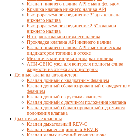
Клапан нижнего налива API с манифольдом
Крышка клапана нижнего налива API
Быстроразъемное соединение 3" для клапана
нижнего налива
Быстроразъемное соединение 2,5" клапана
нижнего налива
Интерлок клапана нижнего налива
Прокладка клапана API нижнего налива
Клапан нижнего налива API с механическим
индикатором топлива в отсеке
Механический индикатор марки топлива
АПИ-СЕНС узел для контроля полноты слива
жидкости из отсека автоцистерны
Донные клапаны автоцистерн
Клапан донный с квадратным фланцем
Клапан донный сбалансированный с квадратным
фланцем
Клапан донный с круглым фланцем
Клапан донный с датчиком положения клапана
Клапан донный сбалансированный с датчиком
положения клапана
Дыхательные клапаны
Клапан дыхательный REV-C
Клапан компенсационный REV-B
Клапан малых дыханий крышки люка