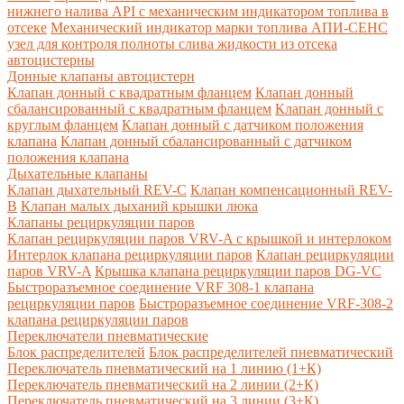
нижнего налива API с механическим индикатором топлива в
отсеке
Механический индикатор марки топлива
АПИ-СЕНС
узел для контроля полноты слива жидкости из отсека
автоцистерны
Донные клапаны автоцистерн
Клапан донный с квадратным фланцем
Клапан донный
сбалансированный с квадратным фланцем
Клапан донный с
круглым фланцем
Клапан донный с датчиком положения
клапана
Клапан донный сбалансированный с датчиком
положения клапана
Дыхательные клапаны
Клапан дыхательный REV-C
Клапан компенсационный REV-
B
Клапан малых дыханий крышки люка
Клапаны рециркуляции паров
Клапан рециркуляции паров VRV-A с крышкой и интерлоком
Интерлок клапана рециркуляции паров
Клапан рециркуляции
паров VRV-A
Крышка клапана рециркуляции паров DG-VC
Быстроразъемное соединение VRF 308-1 клапана
рециркуляции паров
Быстроразъемное соединение VRF-308-2
клапана рециркуляции паров
Переключатели пневматические
Блок распределителей
Блок распределителей пневматический
Переключатель пневматический на 1 линию (1+К)
Переключатель пневматический на 2 линии (2+К)
Переключатель пневматический на 3 линии (3+К)