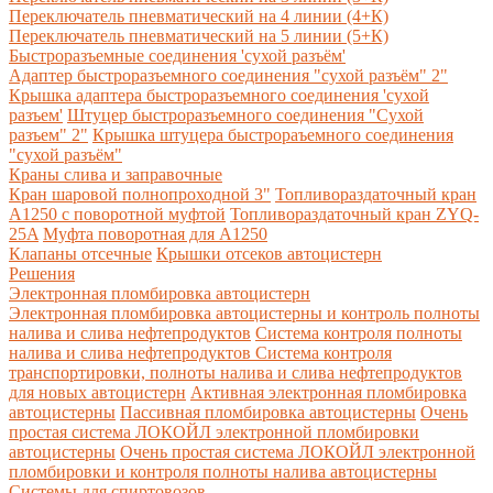
Переключатель пневматический на 4 линии (4+К)
Переключатель пневматический на 5 линии (5+К)
Быстроразъемные соединения 'сухой разъём'
Адаптер быстроразъемного соединения "сухой разъём" 2"
Крышка адаптера быстроразъемного соединения 'сухой
разъем'
Штуцер быстроразъемного соединения "Сухой
разъем" 2"
Крышка штуцера быстрораъемного соединения
"сухой разъём"
Краны слива и заправочные
Кран шаровой полнопроходной 3"
Топливораздаточный кран
A1250 с поворотной муфтой
Топливораздаточный кран ZYQ-
25A
Муфта поворотная для А1250
Клапаны отсечные
Крышки отсеков автоцистерн
Решения
Электронная пломбировка автоцистерн
Электронная пломбировка автоцистерны и контроль полноты
налива и слива нефтепродуктов
Система контроля полноты
налива и слива нефтепродуктов
Система контроля
транспортировки, полноты налива и слива нефтепродуктов
для новых автоцистерн
Активная электронная пломбировка
автоцистерны
Пассивная пломбировка автоцистерны
Очень
простая система ЛОКОЙЛ электронной пломбировки
автоцистерны
Очень простая система ЛОКОЙЛ электронной
пломбировки и контроля полноты налива автоцистерны
Системы для спиртовозов