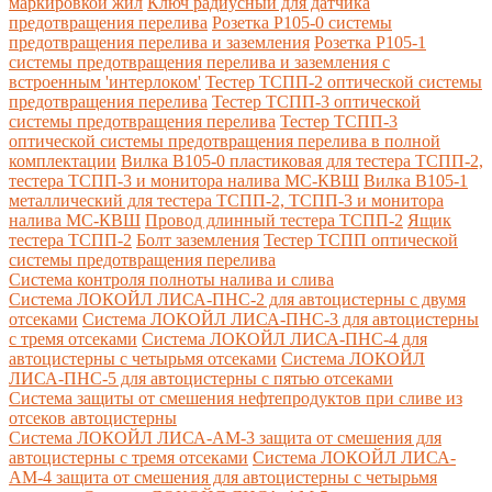
маркировкой жил
Ключ радиусный для датчика
предотвращения перелива
Розетка Р105-0 системы
предотвращения перелива и заземления
Розетка Р105-1
системы предотвращения перелива и заземления с
встроенным 'интерлоком'
Тестер ТСПП-2 оптической системы
предотвращения перелива
Тестер ТСПП-3 оптической
системы предотвращения перелива
Тестер ТСПП-3
оптической системы предотвращения перелива в полной
комплектации
Вилка В105-0 пластиковая для тестера ТСПП-2,
тестера ТСПП-3 и монитора налива МС-КВШ
Вилка В105-1
металлический для тестера ТСПП-2, ТСПП-3 и монитора
налива МС-КВШ
Провод длинный тестера ТСПП-2
Ящик
тестера ТСПП-2
Болт заземления
Тестер ТСПП оптической
системы предотвращения перелива
Cистема контроля полноты налива и слива
Система ЛОКОЙЛ ЛИСА-ПНС-2 для автоцистерны с двумя
отсеками
Система ЛОКОЙЛ ЛИСА-ПНС-3 для автоцистерны
с тремя отсеками
Система ЛОКОЙЛ ЛИСА-ПНС-4 для
автоцистерны с четырьмя отсеками
Система ЛОКОЙЛ
ЛИСА-ПНС-5 для автоцистерны с пятью отсеками
Система защиты от смешения нефтепродуктов при сливе из
отсеков автоцистерны
Система ЛОКОЙЛ ЛИСА-AM-3 защита от смешения для
автоцистерны с тремя отсеками
Система ЛОКОЙЛ ЛИСА-
AM-4 защита от смешения для автоцистерны с четырьмя