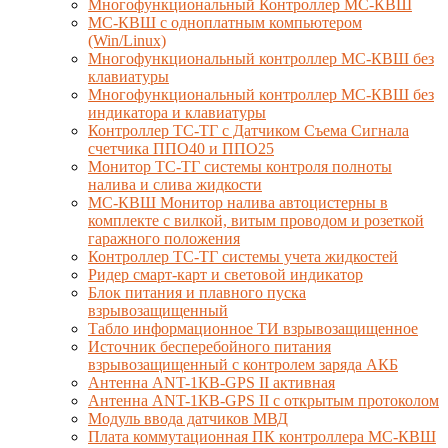
Многофункциональный Контроллер МС-КВШ
МС-КВШ с одноплатным компьютером
(Win/Linux)
Многофункциональный контроллер МС-КВШ без
клавиатуры
Многофункциональный контроллер МС-КВШ без
индикатора и клавиатуры
Контроллер ТС-ТГ с Датчиком Съема Сигнала
счетчика ППО40 и ППО25
Монитор ТС-ТГ системы контроля полноты
налива и слива жидкости
МС-КВШ Монитор налива автоцистерны в
комплекте с вилкой, витым проводом и розеткой
гаражного положения
Контроллер ТС-ТГ системы учета жидкостей
Ридер смарт-карт и световой индикатор
Блок питания и плавного пуска
взрывозащищенный
Табло информационное ТИ взрывозащищенное
Источник бесперебойного питания
взрывозащищенный с контролем заряда АКБ
Антенна ANT-1КВ-GPS II активная
Антенна ANT-1КВ-GPS II с открытым протоколом
Модуль ввода датчиков МВД
Плата коммутационная ПК контроллера МС-КВШ