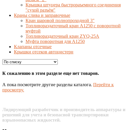
Крышка штуцера быстрораъемного соединения
"сухой разъём"
Краны слива и заправочные
Кран шаровой полнопроходной 3"
Топливораздаточный кран A1250 с поворотной
муфтой
Топливораздаточный кран ZYQ-25A
Муфта поворотная для А1250
Клапаны отсечные
Крышки отсеков автоцистерн
К сожалению в этом разделе еще нет товаров.
А пока посмотрите другие разделы каталога.
Перейти к
просмотру.
Лидирующий разработчик и производитель аппаратуры и
решений для учета и безопасной транспортировки
взрывоопасных жидкостей.