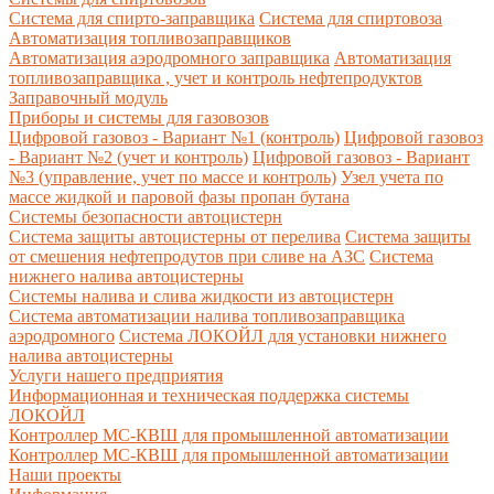
Система для спирто-заправщика
Система для спиртовоза
Автоматизация топливозаправщиков
Автоматизация аэродромного заправщика
Автоматизация
топливозаправщика , учет и контроль нефтепродуктов
Заправочный модуль
Приборы и системы для газовозов
Цифровой газовоз - Вариант №1 (контроль)
Цифровой газовоз
- Вариант №2 (учет и контроль)
Цифровой газовоз - Вариант
№3 (управление, учет по массе и контроль)
Узел учета по
массе жидкой и паровой фазы пропан бутана
Системы безопасности автоцистерн
Система защиты автоцистерны от перелива
Система защиты
от смешения нефтепродутов при сливе на АЗС
Система
нижнего налива автоцистерны
Системы налива и слива жидкости из автоцистерн
Система автоматизации налива топливозаправщика
аэродромного
Система ЛОКОЙЛ для установки нижнего
налива автоцистерны
Услуги нашего предприятия
Информационная и техническая поддержка системы
ЛОКОЙЛ
Контроллер МС-КВШ для промышленной автоматизации
Контроллер МС-КВШ для промышленной автоматизации
Наши проекты