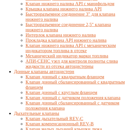
Клапан нижнего налива API с манифольдом
Крышка клапана нижнего налива API
Быстроразъемное соединение 3" для клапана
нижнего налива
Быстроразъемное соединение 2,5" клапана
нижнего налива
Интерлок клапана нижнего налива
Прокладка клапана API нижнего налива
Клапан нижнего налива API с механическим
индикатором топлива в отсеке
Механический индикатор марки топлива
АПИ-СЕНС узел для контроля полноты слива
жидкости из отсека автоцистерны
Донные клапаны автоцистерн
Клапан донный с квадратным фланцем
Клапан донный сбалансированный с квадратным
фланцем
Клапан донный с круглым фланцем
Клапан донный с датчиком положения клапана
Клапан донный сбалансированный с датчиком
положения клапана
Дыхательные клапаны
Клапан дыхательный REV-C
Клапан компенсационный REV-B
Клапан малых дыханий крышки люка