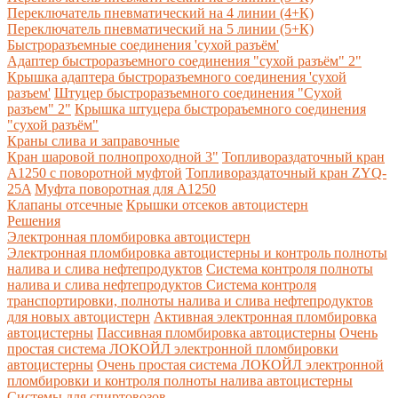
Переключатель пневматический на 4 линии (4+К)
Переключатель пневматический на 5 линии (5+К)
Быстроразъемные соединения 'сухой разъём'
Адаптер быстроразъемного соединения "сухой разъём" 2"
Крышка адаптера быстроразъемного соединения 'сухой
разъем'
Штуцер быстроразъемного соединения "Сухой
разъем" 2"
Крышка штуцера быстрораъемного соединения
"сухой разъём"
Краны слива и заправочные
Кран шаровой полнопроходной 3"
Топливораздаточный кран
A1250 с поворотной муфтой
Топливораздаточный кран ZYQ-
25A
Муфта поворотная для А1250
Клапаны отсечные
Крышки отсеков автоцистерн
Решения
Электронная пломбировка автоцистерн
Электронная пломбировка автоцистерны и контроль полноты
налива и слива нефтепродуктов
Система контроля полноты
налива и слива нефтепродуктов
Система контроля
транспортировки, полноты налива и слива нефтепродуктов
для новых автоцистерн
Активная электронная пломбировка
автоцистерны
Пассивная пломбировка автоцистерны
Очень
простая система ЛОКОЙЛ электронной пломбировки
автоцистерны
Очень простая система ЛОКОЙЛ электронной
пломбировки и контроля полноты налива автоцистерны
Системы для спиртовозов