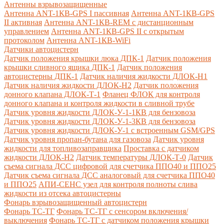
Антенны взрывозащищенные
Антенна ANT-1КВ-GPS I пассивная
Антенна ANT-1КВ-GPS
II активная
Антенна ANT-1КВ-REM c дистанционным
управлением
Антенна ANT-1КВ-GPS II с открытым
протоколом
Антенна ANT-1КВ-WiFi
Датчики автоцистерн
Датчик положения крышки люка ДПК-1
Датчик положения
крышки сливного ящика ДПК-1
Датчик положения
автоцистерны ДПК-1
Датчик наличия жидкости ДЛОК-Н1
Датчик наличия жидкости ДЛОК-Н2
Датчик положения
донного клапана ДЛОК-Т-1
Фланец ФЛОК для контроля
донного клапана и контроля жидкости в сливной трубе
Датчик уровня жидкости ДЛОК-У-1-1КВ для бензовоза
Датчик уровня жидкости ДЛОК-У-1-3КВ для бензовоза
Датчик уровня жидкости ДЛОК-У-1 с встроенным GSM/GPS
Датчик уровня пропан-бутана для газовоза
Датчик уровня
жидкости для топливозаправщика
Проставка с датчиком
жидкости ДЛОК-Н2
Датчик температуры ДЛОК-Т-0
Датчик
съема сигнала ДСС цифровой для счетчика ППО40 и ППО25
Датчик съема сигнала ДСС аналоговый для счетчика ППО40
и ППО25
АПИ-СЕНС узел для контроля полноты слива
жидкости из отсека автоцистерны
Фонарь взрывозащищенный автоцистерн
Фонарь ТС-ТГ
Фонарь ТС-ТГ с сенсором включения/
выключения
Фонарь ТС-ТГ с датчиком положения крышки