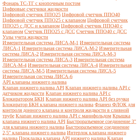
Фонарь ТС-ТГ с кнопочным постом
Цифровые счетчики жидкости
Цифровой счетчик ППО25
Цифровой счетчик ППО40
Цифровой счетчик ППО25 с клапаном
Цифровой счетчик
ППО25 с ДСС и клапаном
Цифровой счетчик ППО40 с
клапаном
Счетчик ППО25 с ДСС
Счетчик ППО40 с ДСС
Узлы учета жидкости
Измерительная система ЛИСА-М-1
Измерительная система
ЛИСА-1
Измерительная система ЛИСА-М-2
Измерительная
система ЛИСА-2
Измерительная система ЛИСА-М-3
Измерительная система ЛИСА-3
Измерительная система
ЛИСА-М-4
Измерительная система ЛИСА-4
Измерительная
система ЛИСА-М-5
Измерительная система ЛИСА-5
Измерительная система ЛИСА-6
API клапаны нижнего налива
Клапан нижнего налива API
Клапан нижнего налива API с
датчиком жидкости
Клапан нижнего налива API с
Блокиратором БКН
Клапан нижнего налива API без ручки
Блокиратор БКН клапана нижнего налива
Фланец ФЛОК для
контроля донного клапана и контроля жидкости в сливной
трубе
Клапан нижнего налива API с манифольдом
Крышка
клапана нижнего налива API
Быстроразъемное соединение 3"
для клапана нижнего налива
Быстроразъемное соединение
2,5" клапана нижнего налива
Интерлок клапана нижнего
налива
Прокладка клапана API нижнего налива
Клапан