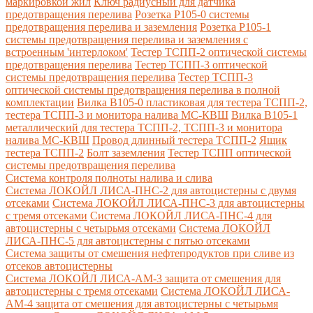
маркировкой жил
Ключ радиусный для датчика
предотвращения перелива
Розетка Р105-0 системы
предотвращения перелива и заземления
Розетка Р105-1
системы предотвращения перелива и заземления с
встроенным 'интерлоком'
Тестер ТСПП-2 оптической системы
предотвращения перелива
Тестер ТСПП-3 оптической
системы предотвращения перелива
Тестер ТСПП-3
оптической системы предотвращения перелива в полной
комплектации
Вилка В105-0 пластиковая для тестера ТСПП-2,
тестера ТСПП-3 и монитора налива МС-КВШ
Вилка В105-1
металлический для тестера ТСПП-2, ТСПП-3 и монитора
налива МС-КВШ
Провод длинный тестера ТСПП-2
Ящик
тестера ТСПП-2
Болт заземления
Тестер ТСПП оптической
системы предотвращения перелива
Cистема контроля полноты налива и слива
Система ЛОКОЙЛ ЛИСА-ПНС-2 для автоцистерны с двумя
отсеками
Система ЛОКОЙЛ ЛИСА-ПНС-3 для автоцистерны
с тремя отсеками
Система ЛОКОЙЛ ЛИСА-ПНС-4 для
автоцистерны с четырьмя отсеками
Система ЛОКОЙЛ
ЛИСА-ПНС-5 для автоцистерны с пятью отсеками
Система защиты от смешения нефтепродуктов при сливе из
отсеков автоцистерны
Система ЛОКОЙЛ ЛИСА-AM-3 защита от смешения для
автоцистерны с тремя отсеками
Система ЛОКОЙЛ ЛИСА-
AM-4 защита от смешения для автоцистерны с четырьмя