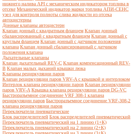
нижнего налива API с механическим индикатором топлива в
отсеке
Механический индикатор марки топлива
АПИ-СЕНС
узел для контроля полноты слива жидкости из отсека
автоцистерны
Донные клапаны автоцистерн
Клапан донный с квадратным фланцем
Клапан донный
сбалансированный с квадратным фланцем
Клапан донный с
круглым фланцем
Клапан донный с датчиком положения
клапана
Клапан донный сбалансированный с датчиком
положения клапана
Дыхательные клапаны
Клапан дыхательный REV-C
Клапан компенсационный REV-
B
Клапан малых дыханий крышки люка
Клапаны рециркуляции паров
Клапан рециркуляции паров VRV-A с крышкой и интерлоком
Интерлок клапана рециркуляции паров
Клапан рециркуляции
паров VRV-A
Крышка клапана рециркуляции паров DG-VC
Быстроразъемное соединение VRF 308-1 клапана
рециркуляции паров
Быстроразъемное соединение VRF-308-2
клапана рециркуляции паров
Переключатели пневматические
Блок распределителей
Блок распределителей пневматический
Переключатель пневматический на 1 линию (1+К)
Переключатель пневматический на 2 линии (2+К)
Переключатель пневматический на 3 линии (3+К)