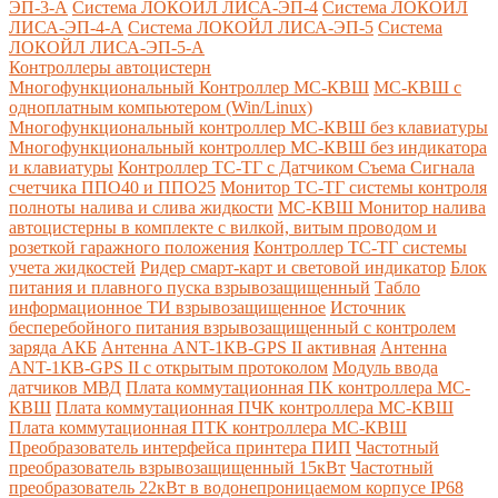
ЭП-3-А
Система ЛОКОЙЛ ЛИСА-ЭП-4
Система ЛОКОЙЛ
ЛИСА-ЭП-4-А
Система ЛОКОЙЛ ЛИСА-ЭП-5
Система
ЛОКОЙЛ ЛИСА-ЭП-5-А
Контроллеры автоцистерн
Многофункциональный Контроллер МС-КВШ
МС-КВШ с
одноплатным компьютером (Win/Linux)
Многофункциональный контроллер МС-КВШ без клавиатуры
Многофункциональный контроллер МС-КВШ без индикатора
и клавиатуры
Контроллер ТС-ТГ с Датчиком Съема Сигнала
счетчика ППО40 и ППО25
Монитор ТС-ТГ системы контроля
полноты налива и слива жидкости
МС-КВШ Монитор налива
автоцистерны в комплекте с вилкой, витым проводом и
розеткой гаражного положения
Контроллер ТС-ТГ системы
учета жидкостей
Ридер смарт-карт и световой индикатор
Блок
питания и плавного пуска взрывозащищенный
Табло
информационное ТИ взрывозащищенное
Источник
бесперебойного питания взрывозащищенный с контролем
заряда АКБ
Антенна ANT-1КВ-GPS II активная
Антенна
ANT-1КВ-GPS II с открытым протоколом
Модуль ввода
датчиков МВД
Плата коммутационная ПК контроллера МС-
КВШ
Плата коммутационная ПЧК контроллера МС-КВШ
Плата коммутационная ПТК контроллера МС-КВШ
Преобразователь интерфейса принтера ПИП
Частотный
преобразователь взрывозащищенный 15кВт
Частотный
преобразователь 22кВт в водонепроницаемом корпусе IP68