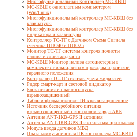
Многофункциональный Контроллер МС-КВШ
МС-КВШ с одноплатным компьютером
(Win/Linux)
Многофункциональный контроллер МС-КВШ без
клавиатуры
Многофункциональный контроллер МС-КВШ без
индикатора и клавиатуры
Контроллер ТС-ТГ с Датчиком Съема Сигнала
счетчика ППО40 и ППО25
Монитор ТС-ТГ системы контроля полноты
налива и слива жидкости
МС-КВШ Монитор налива автоцистерны в
комплекте с вилкой, витым проводом и розеткой
гаражного положения
Контроллер ТС-ТГ системы учета жидкостей
Ридер смарт-карт и световой индикатор
Блок питания и плавного пуска
взрывозащищенный
Табло информационное ТИ взрывозащищенное
Источник бесперебойного питания
взрывозащищенный с контролем заряда АКБ
Антенна ANT-1КВ-GPS II активная
Антенна ANT-1КВ-GPS II с открытым протоколом
Модуль ввода датчиков МВД
Плата коммутационная ПК контроллера МС-КВШ