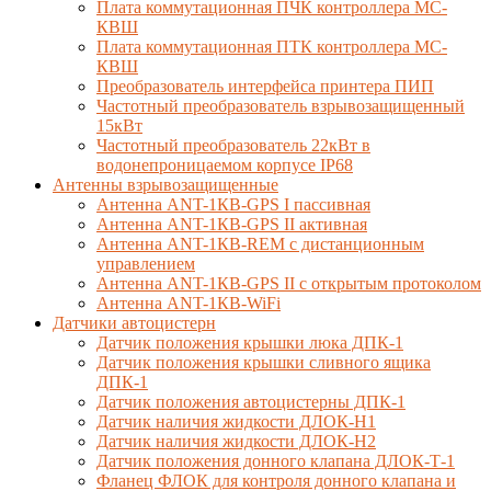
Плата коммутационная ПЧК контроллера МС-
КВШ
Плата коммутационная ПТК контроллера МС-
КВШ
Преобразователь интерфейса принтера ПИП
Частотный преобразователь взрывозащищенный
15кВт
Частотный преобразователь 22кВт в
водонепроницаемом корпусе IP68
Антенны взрывозащищенные
Антенна ANT-1КВ-GPS I пассивная
Антенна ANT-1КВ-GPS II активная
Антенна ANT-1КВ-REM c дистанционным
управлением
Антенна ANT-1КВ-GPS II с открытым протоколом
Антенна ANT-1КВ-WiFi
Датчики автоцистерн
Датчик положения крышки люка ДПК-1
Датчик положения крышки сливного ящика
ДПК-1
Датчик положения автоцистерны ДПК-1
Датчик наличия жидкости ДЛОК-Н1
Датчик наличия жидкости ДЛОК-Н2
Датчик положения донного клапана ДЛОК-Т-1
Фланец ФЛОК для контроля донного клапана и