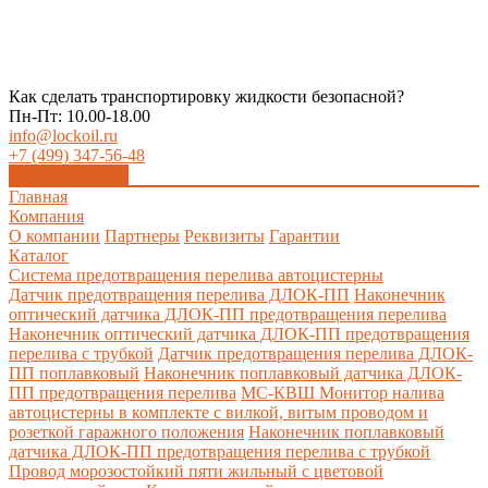
Как сделать транспортировку жидкости безопасной?
Пн-Пт: 10.00-18.00
info@lockoil.ru
+7 (499) 347-56-48
Заказать звонок
Главная
Компания
О компании
Партнеры
Реквизиты
Гарантии
Каталог
Система предотвращения перелива автоцистерны
Датчик предотвращения перелива ДЛОК-ПП
Наконечник
оптический датчика ДЛОК-ПП предотвращения перелива
Наконечник оптический датчика ДЛОК-ПП предотвращения
перелива с трубкой
Датчик предотвращения перелива ДЛОК-
ПП поплавковый
Наконечник поплавковый датчика ДЛОК-
ПП предотвращения перелива
МС-КВШ Монитор налива
автоцистерны в комплекте с вилкой, витым проводом и
розеткой гаражного положения
Наконечник поплавковый
датчика ДЛОК-ПП предотвращения перелива с трубкой
Провод морозостойкий пяти жильный с цветовой