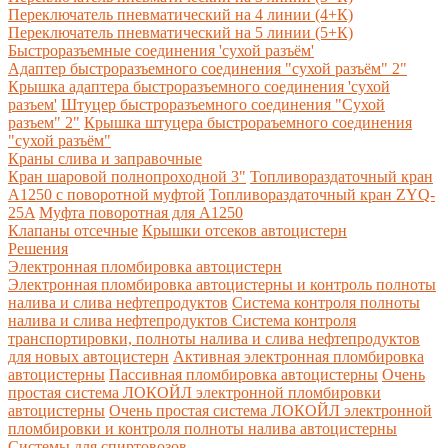
Переключатель пневматический на 4 линии (4+К)
Переключатель пневматический на 5 линии (5+К)
Быстроразъемные соединения 'сухой разъём'
Адаптер быстроразъемного соединения "сухой разъём" 2"
Крышка адаптера быстроразъемного соединения 'сухой
разъем'
Штуцер быстроразъемного соединения "Сухой
разъем" 2"
Крышка штуцера быстрораъемного соединения
"сухой разъём"
Краны слива и заправочные
Кран шаровой полнопроходной 3"
Топливораздаточный кран
A1250 с поворотной муфтой
Топливораздаточный кран ZYQ-
25A
Муфта поворотная для А1250
Клапаны отсечные
Крышки отсеков автоцистерн
Решения
Электронная пломбировка автоцистерн
Электронная пломбировка автоцистерны и контроль полноты
налива и слива нефтепродуктов
Система контроля полноты
налива и слива нефтепродуктов
Система контроля
транспортировки, полноты налива и слива нефтепродуктов
для новых автоцистерн
Активная электронная пломбировка
автоцистерны
Пассивная пломбировка автоцистерны
Очень
простая система ЛОКОЙЛ электронной пломбировки
автоцистерны
Очень простая система ЛОКОЙЛ электронной
пломбировки и контроля полноты налива автоцистерны
Системы для спиртовозов