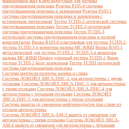
маркировкой жил
Ключ радиусный для датчика
предотвращения перелива
Розетка Р105-0 системы
предотвращения перелива и заземления
Розетка Р105-1
системы предотвращения перелива и заземления с
встроенным 'интерлоком'
Тестер ТСПП-2 оптической системы
предотвращения перелива
Тестер ТСПП-3 оптической
системы предотвращения перелива
Тестер ТСПП-3
оптической системы предотвращения перелива в полной
комплектации
Вилка В105-0 пластиковая для тестера ТСПП-2,
тестера ТСПП-3 и монитора налива МС-КВШ
Вилка В105-1
металлический для тестера ТСПП-2, ТСПП-3 и монитора
налива МС-КВШ
Провод длинный тестера ТСПП-2
Ящик
тестера ТСПП-2
Болт заземления
Тестер ТСПП оптической
системы предотвращения перелива
Cистема контроля полноты налива и слива
Система ЛОКОЙЛ ЛИСА-ПНС-2 для автоцистерны с двумя
отсеками
Система ЛОКОЙЛ ЛИСА-ПНС-3 для автоцистерны
с тремя отсеками
Система ЛОКОЙЛ ЛИСА-ПНС-4 для
автоцистерны с четырьмя отсеками
Система ЛОКОЙЛ
ЛИСА-ПНС-5 для автоцистерны с пятью отсеками
Система защиты от смешения нефтепродуктов при сливе из
отсеков автоцистерны
Система ЛОКОЙЛ ЛИСА-AM-3 защита от смешения для
автоцистерны с тремя отсеками
Система ЛОКОЙЛ ЛИСА-
AM-4 защита от смешения для автоцистерны с четырьмя