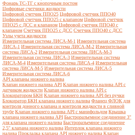
Фонарь ТС-ТГ с кнопочным постом
Цифровые счетчики жидкости
Цифровой счетчик ППО25
Цифровой счетчик ППО40
Цифровой счетчик ППО25 с клапаном
Цифровой счетчик
ППО25 с ДСС и клапаном
Цифровой счетчик ППО40 с
клапаном
Счетчик ППО25 с ДСС
Счетчик ППО40 с ДСС
Узлы учета жидкости
Измерительная система ЛИСА-М-1
Измерительная система
ЛИСА-1
Измерительная система ЛИСА-М-2
Измерительная
система ЛИСА-2
Измерительная система ЛИСА-М-3
Измерительная система ЛИСА-3
Измерительная система
ЛИСА-М-4
Измерительная система ЛИСА-4
Измерительная
система ЛИСА-М-5
Измерительная система ЛИСА-5
Измерительная система ЛИСА-6
API клапаны нижнего налива
Клапан нижнего налива API
Клапан нижнего налива API с
датчиком жидкости
Клапан нижнего налива API с
Блокиратором БКН
Клапан нижнего налива API без ручки
Блокиратор БКН клапана нижнего налива
Фланец ФЛОК для
контроля донного клапана и контроля жидкости в сливной
трубе
Клапан нижнего налива API с манифольдом
Крышка
клапана нижнего налива API
Быстроразъемное соединение 3"
для клапана нижнего налива
Быстроразъемное соединение
2,5" клапана нижнего налива
Интерлок клапана нижнего
налива
Прокладка клапана API нижнего налива
Клапан