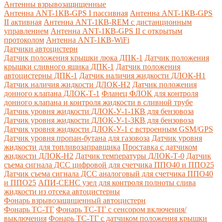
Антенны взрывозащищенные
Антенна ANT-1КВ-GPS I пассивная
Антенна ANT-1КВ-GPS
II активная
Антенна ANT-1КВ-REM c дистанционным
управлением
Антенна ANT-1КВ-GPS II с открытым
протоколом
Антенна ANT-1КВ-WiFi
Датчики автоцистерн
Датчик положения крышки люка ДПК-1
Датчик положения
крышки сливного ящика ДПК-1
Датчик положения
автоцистерны ДПК-1
Датчик наличия жидкости ДЛОК-Н1
Датчик наличия жидкости ДЛОК-Н2
Датчик положения
донного клапана ДЛОК-Т-1
Фланец ФЛОК для контроля
донного клапана и контроля жидкости в сливной трубе
Датчик уровня жидкости ДЛОК-У-1-1КВ для бензовоза
Датчик уровня жидкости ДЛОК-У-1-3КВ для бензовоза
Датчик уровня жидкости ДЛОК-У-1 с встроенным GSM/GPS
Датчик уровня пропан-бутана для газовоза
Датчик уровня
жидкости для топливозаправщика
Проставка с датчиком
жидкости ДЛОК-Н2
Датчик температуры ДЛОК-Т-0
Датчик
съема сигнала ДСС цифровой для счетчика ППО40 и ППО25
Датчик съема сигнала ДСС аналоговый для счетчика ППО40
и ППО25
АПИ-СЕНС узел для контроля полноты слива
жидкости из отсека автоцистерны
Фонарь взрывозащищенный автоцистерн
Фонарь ТС-ТГ
Фонарь ТС-ТГ с сенсором включения/
выключения
Фонарь ТС-ТГ с датчиком положения крышки