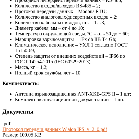
Проводной интерфейс передачи данных – RS-485;
Количество входов/выходов RS-485 – 2;
Протокол передачи данных – Modbus RTU;
Количество аналоговых/дискретных входов – 2;
Количество кабельных вводов, шт. – 1…3;
Диаметр кабеля, мм – от 4 до 10;
Температура окружающей среды, ºС – от - 50 до + 60;
Маркировка взрывозащиты – 1Ex db IIB T4 Gb;
Климатическое исполнение – УХЛ 1 согласно ГОСТ
15150-69;
Степень защиты от внешних воздействий – IР66 по
ГОСТ 14254-2015 (IEC 60529:2013);
Масса, кг – 1,2;
Полный срок службы, лет – 10.
Комплектность:
Антенна взрывозащищенная ANT-ХКВ-GPS II – 1 шт;
Комплект эксплуатационной документации – 1 шт.
Документы
.pdf
Протокол передачи данных Wialon IPS_v_2_0.pdf
Размер: 100.05 KB