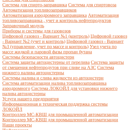
Система для спирто-заправщика
Система для спиртовоза
Автоматизация топливозаправщиков
Автоматизация аэродромного заправщика
Автоматизация
топливозаправщика , учет и контроль нефтепродуктов
Заправочный модуль
Приборы и системы для газовозов
Цифровой газовоз - Вариант №1 (контроль)
Цифровой газовоз
- Вариант №2 (учет и контроль)
Цифровой газовоз - Вариант
№3 (управление, учет по массе и контроль)
Узел учета по
массе жидкой и паровой фазы пропан бутана
Системы безопасности автоцистерн
Система защиты автоцистерны от перелива
Система защиты
от смешения нефтепродутов при сливе на АЗС
Система
нижнего налива автоцистерны
Системы налива и слива жидкости из автоцистерн
Система автоматизации налива топливозаправщика
аэродромного
Система ЛОКОЙЛ для установки нижнего
налива автоцистерны
Услуги нашего предприятия
Информационная и техническая поддержка системы
ЛОКОЙЛ
Контроллер МС-КВШ для промышленной автоматизации
Контроллер МС-КВШ для промышленной автоматизации
Наши проекты