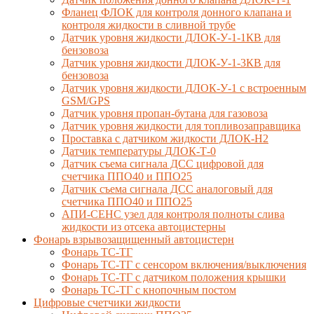
Фланец ФЛОК для контроля донного клапана и
контроля жидкости в сливной трубе
Датчик уровня жидкости ДЛОК-У-1-1КВ для
бензовоза
Датчик уровня жидкости ДЛОК-У-1-3КВ для
бензовоза
Датчик уровня жидкости ДЛОК-У-1 с встроенным
GSM/GPS
Датчик уровня пропан-бутана для газовоза
Датчик уровня жидкости для топливозаправщика
Проставка с датчиком жидкости ДЛОК-Н2
Датчик температуры ДЛОК-Т-0
Датчик съема сигнала ДСС цифровой для
счетчика ППО40 и ППО25
Датчик съема сигнала ДСС аналоговый для
счетчика ППО40 и ППО25
АПИ-СЕНС узел для контроля полноты слива
жидкости из отсека автоцистерны
Фонарь взрывозащищенный автоцистерн
Фонарь ТС-ТГ
Фонарь ТС-ТГ с сенсором включения/выключения
Фонарь ТС-ТГ с датчиком положения крышки
Фонарь ТС-ТГ с кнопочным постом
Цифровые счетчики жидкости