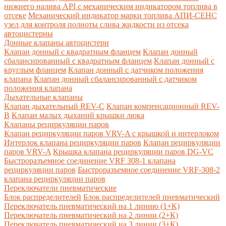
нижнего налива API с механическим индикатором топлива в
отсеке
Механический индикатор марки топлива
АПИ-СЕНС
узел для контроля полноты слива жидкости из отсека
автоцистерны
Донные клапаны автоцистерн
Клапан донный с квадратным фланцем
Клапан донный
сбалансированный с квадратным фланцем
Клапан донный с
круглым фланцем
Клапан донный с датчиком положения
клапана
Клапан донный сбалансированный с датчиком
положения клапана
Дыхательные клапаны
Клапан дыхательный REV-C
Клапан компенсационный REV-
B
Клапан малых дыханий крышки люка
Клапаны рециркуляции паров
Клапан рециркуляции паров VRV-A с крышкой и интерлоком
Интерлок клапана рециркуляции паров
Клапан рециркуляции
паров VRV-A
Крышка клапана рециркуляции паров DG-VC
Быстроразъемное соединение VRF 308-1 клапана
рециркуляции паров
Быстроразъемное соединение VRF-308-2
клапана рециркуляции паров
Переключатели пневматические
Блок распределителей
Блок распределителей пневматический
Переключатель пневматический на 1 линию (1+К)
Переключатель пневматический на 2 линии (2+К)
Переключатель пневматический на 3 линии (3+К)