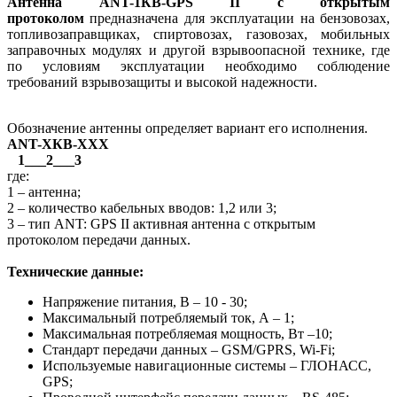
Антенна ANT-1КВ-GPS II с открытым
протоколом
предназначена для эксплуатации на бензовозах,
топливозаправщиках, спиртовозах, газовозах, мобильных
заправочных модулях и другой взрывоопасной технике, где
по условиям эксплуатации необходимо соблюдение
требований взрывозащиты и высокой надежности.
Обозначение антенны определяет вариант его исполнения.
ANT-ХКВ-ХХХ
1___2___3
где:
1 – антенна;
2 – количество кабельных вводов: 1,2 или 3;
3 – тип ANT: GPS II активная антенна с открытым
протоколом передачи данных.
Технические данные:
Напряжение питания, В – 10 - 30;
Максимальный потребляемый ток, А – 1;
Максимальная потребляемая мощность, Вт –10;
Стандарт передачи данных – GSM/GPRS, Wi-Fi;
Используемые навигационные системы – ГЛОНАСС,
GPS;