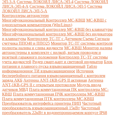
ЭП-3-А
Система ЛОКОЙЛ ЛИСА-ЭП-4
Система ЛОКОЙЛ
ЛИСА-ЭП-4-А
Система ЛОКОЙЛ ЛИСА-ЭП-5
Система
ЛОКОЙЛ ЛИСА-ЭП-5-А
Контроллеры автоцистерн
Многофункциональный Контроллер МС-КВШ
МС-КВШ с
одноплатным компьютером (Win/Linux)
Многофункциональный контроллер МС-КВШ без клавиатуры
Многофункциональный контроллер МС-КВШ без индикатора
и клавиатуры
Контроллер ТС-ТГ с Датчиком Съема Сигнала
счетчика ППО40 и ППО25
Монитор ТС-ТГ системы контроля
полноты налива и слива жидкости
МС-КВШ Монитор налива
автоцистерны в комплекте с вилкой, витым проводом и
розеткой гаражного положения
Контроллер ТС-ТГ системы
учета жидкостей
Ридер смарт-карт и световой индикатор
Блок
питания и плавного пуска взрывозащищенный
Табло
информационное ТИ взрывозащищенное
Источник
бесперебойного питания взрывозащищенный с контролем
заряда АКБ
Антенна ANT-1КВ-GPS II активная
Антенна
ANT-1КВ-GPS II с открытым протоколом
Модуль ввода
датчиков МВД
Плата коммутационная ПК контроллера МС-
КВШ
Плата коммутационная ПЧК контроллера МС-КВШ
Плата коммутационная ПТК контроллера МС-КВШ
Преобразователь интерфейса принтера ПИП
Частотный
преобразователь взрывозащищенный 15кВт
Частотный
преобразователь 22кВт в водонепроницаемом корпусе IP68