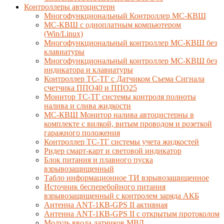
Контроллеры автоцистерн
Многофункциональный Контроллер МС-КВШ
МС-КВШ с одноплатным компьютером
(Win/Linux)
Многофункциональный контроллер МС-КВШ без
клавиатуры
Многофункциональный контроллер МС-КВШ без
индикатора и клавиатуры
Контроллер ТС-ТГ с Датчиком Съема Сигнала
счетчика ППО40 и ППО25
Монитор ТС-ТГ системы контроля полноты
налива и слива жидкости
МС-КВШ Монитор налива автоцистерны в
комплекте с вилкой, витым проводом и розеткой
гаражного положения
Контроллер ТС-ТГ системы учета жидкостей
Ридер смарт-карт и световой индикатор
Блок питания и плавного пуска
взрывозащищенный
Табло информационное ТИ взрывозащищенное
Источник бесперебойного питания
взрывозащищенный с контролем заряда АКБ
Антенна ANT-1КВ-GPS II активная
Антенна ANT-1КВ-GPS II с открытым протоколом
Модуль ввода датчиков МВД