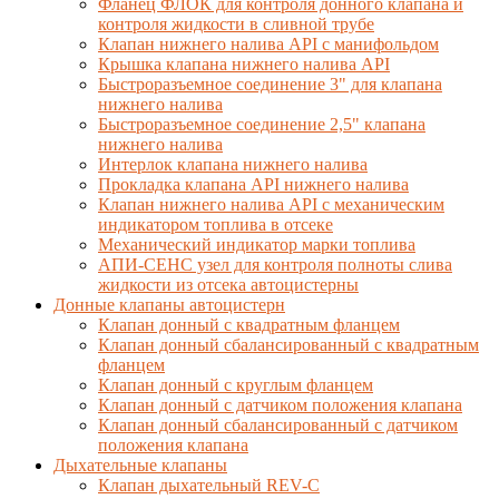
Фланец ФЛОК для контроля донного клапана и
контроля жидкости в сливной трубе
Клапан нижнего налива API с манифольдом
Крышка клапана нижнего налива API
Быстроразъемное соединение 3" для клапана
нижнего налива
Быстроразъемное соединение 2,5" клапана
нижнего налива
Интерлок клапана нижнего налива
Прокладка клапана API нижнего налива
Клапан нижнего налива API с механическим
индикатором топлива в отсеке
Механический индикатор марки топлива
АПИ-СЕНС узел для контроля полноты слива
жидкости из отсека автоцистерны
Донные клапаны автоцистерн
Клапан донный с квадратным фланцем
Клапан донный сбалансированный с квадратным
фланцем
Клапан донный с круглым фланцем
Клапан донный с датчиком положения клапана
Клапан донный сбалансированный с датчиком
положения клапана
Дыхательные клапаны
Клапан дыхательный REV-C