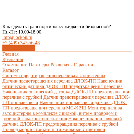
Как сделать транспортировку жидкости безопасной?
Пн-Пт: 10.00-18.00
info@lockoil.ru
+7 (499) 347-56-48
Заказать звонок
Главная
Компания
О компании
Партнеры
Реквизиты
Гарантии
Каталог
Система предотвращения перелива автоцистерны
Датчик предотвращения перелива ДЛОК-ПП
Наконечник
оптический датчика ДЛОК-ПП предотвращения перелива
Наконечник оптический датчика ДЛОК-ПП предотвращения
перелива с трубкой
Датчик предотвращения перелива ДЛОК-
ПП поплавковый
Наконечник поплавковый датчика ДЛОК-
ПП предотвращения перелива
МС-КВШ Монитор налива
автоцистерны в комплекте с вилкой, витым проводом и
розеткой гаражного положения
Наконечник поплавковый
датчика ДЛОК-ПП предотвращения перелива с трубкой
Провод морозостойкий пяти жильный с цветовой