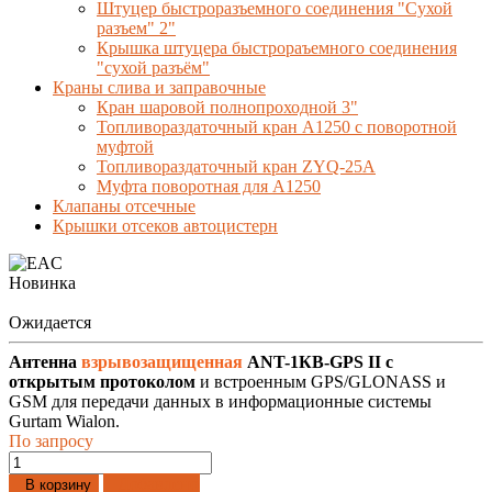
Штуцер быстроразъемного соединения "Сухой
разъем" 2"
Крышка штуцера быстрораъемного соединения
"сухой разъём"
Краны слива и заправочные
Кран шаровой полнопроходной 3"
Топливораздаточный кран A1250 с поворотной
муфтой
Топливораздаточный кран ZYQ-25A
Муфта поворотная для А1250
Клапаны отсечные
Крышки отсеков автоцистерн
Новинка
Ожидается
Антенна
взрывозащищенная
ANT-1КВ-GPS II
с
открытым протоколом
и встроенным GPS/GLONASS и
GSM для передачи данных в информационные системы
Gurtam Wialon.
По запросу
Добавлено
В корзину